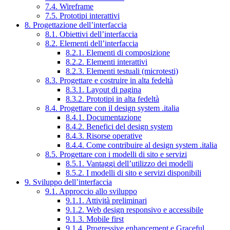
7.4. Wireframe
7.5. Prototipi interattivi
8. Progettazione dell’interfaccia
8.1. Obiettivi dell’interfaccia
8.2. Elementi dell’interfaccia
8.2.1. Elementi di composizione
8.2.2. Elementi interattivi
8.2.3. Elementi testuali (microtesti)
8.3. Progettare e costruire in alta fedeltà
8.3.1. Layout di pagina
8.3.2. Prototipi in alta fedeltà
8.4. Progettare con il design system .italia
8.4.1. Documentazione
8.4.2. Benefici del design system
8.4.3. Risorse operative
8.4.4. Come contribuire al design system .italia
8.5. Progettare con i modelli di sito e servizi
8.5.1. Vantaggi dell’utilizzo dei modelli
8.5.2. I modelli di sito e servizi disponibili
9. Sviluppo dell’interfaccia
9.1. Approccio allo sviluppo
9.1.1. Attività preliminari
9.1.2. Web design responsivo e accessibile
9.1.3. Mobile first
9.1.4. Progressive enhancement e Graceful