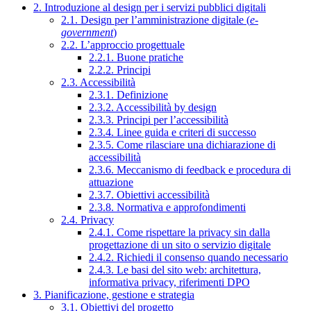
2. Introduzione al design per i servizi pubblici digitali
2.1. Design per l’amministrazione digitale (
e-
government
)
2.2. L’approccio progettuale
2.2.1. Buone pratiche
2.2.2. Principi
2.3. Accessibilità
2.3.1. Definizione
2.3.2. Accessibilità by design
2.3.3. Principi per l’accessibilità
2.3.4. Linee guida e criteri di successo
2.3.5. Come rilasciare una dichiarazione di
accessibilità
2.3.6. Meccanismo di feedback e procedura di
attuazione
2.3.7. Obiettivi accessibilità
2.3.8. Normativa e approfondimenti
2.4. Privacy
2.4.1. Come rispettare la privacy sin dalla
progettazione di un sito o servizio digitale
2.4.2. Richiedi il consenso quando necessario
2.4.3. Le basi del sito web: architettura,
informativa privacy, riferimenti DPO
3. Pianificazione, gestione e strategia
3.1. Obiettivi del progetto