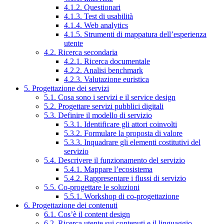
4.1.2. Questionari
4.1.3. Test di usabilità
4.1.4. Web analytics
4.1.5. Strumenti di mappatura dell’esperienza
utente
4.2. Ricerca secondaria
4.2.1. Ricerca documentale
4.2.2. Analisi benchmark
4.2.3. Valutazione euristica
5. Progettazione dei servizi
5.1. Cosa sono i servizi e il service design
5.2. Progettare servizi pubblici digitali
5.3. Definire il modello di servizio
5.3.1. Identificare gli attori coinvolti
5.3.2. Formulare la proposta di valore
5.3.3. Inquadrare gli elementi costitutivi del
servizio
5.4. Descrivere il funzionamento del servizio
5.4.1. Mappare l’ecosistema
5.4.2. Rappresentare i flussi di servizio
5.5. Co-progettare le soluzioni
5.5.1. Workshop di co-progettazione
6. Progettazione dei contenuti
6.1. Cos’è il content design
6.2. Ricerca utente sui contenuti e il linguaggio