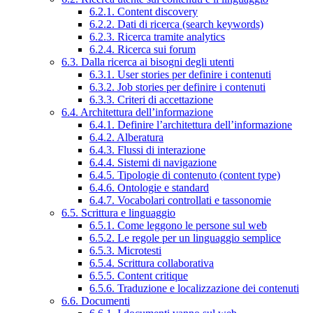
6.2.1. Content discovery
6.2.2. Dati di ricerca (search keywords)
6.2.3. Ricerca tramite analytics
6.2.4. Ricerca sui forum
6.3. Dalla ricerca ai bisogni degli utenti
6.3.1. User stories per definire i contenuti
6.3.2. Job stories per definire i contenuti
6.3.3. Criteri di accettazione
6.4. Architettura dell’informazione
6.4.1. Definire l’architettura dell’informazione
6.4.2. Alberatura
6.4.3. Flussi di interazione
6.4.4. Sistemi di navigazione
6.4.5. Tipologie di contenuto (content type)
6.4.6. Ontologie e standard
6.4.7. Vocabolari controllati e tassonomie
6.5. Scrittura e linguaggio
6.5.1. Come leggono le persone sul web
6.5.2. Le regole per un linguaggio semplice
6.5.3. Microtesti
6.5.4. Scrittura collaborativa
6.5.5. Content critique
6.5.6. Traduzione e localizzazione dei contenuti
6.6. Documenti