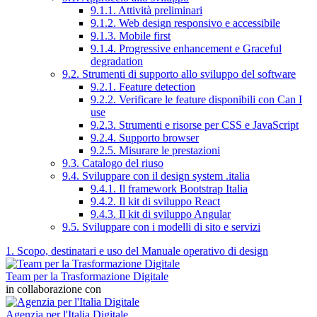
9.1.1. Attività preliminari
9.1.2. Web design responsivo e accessibile
9.1.3. Mobile first
9.1.4. Progressive enhancement e Graceful
degradation
9.2. Strumenti di supporto allo sviluppo del software
9.2.1. Feature detection
9.2.2. Verificare le feature disponibili con Can I
use
9.2.3. Strumenti e risorse per CSS e JavaScript
9.2.4. Supporto browser
9.2.5. Misurare le prestazioni
9.3. Catalogo del riuso
9.4. Sviluppare con il design system .italia
9.4.1. Il framework Bootstrap Italia
9.4.2. Il kit di sviluppo React
9.4.3. Il kit di sviluppo Angular
9.5. Sviluppare con i modelli di sito e servizi
1. Scopo, destinatari e uso del Manuale operativo di design
Team per la Trasformazione Digitale
in collaborazione con
Agenzia per l'Italia Digitale