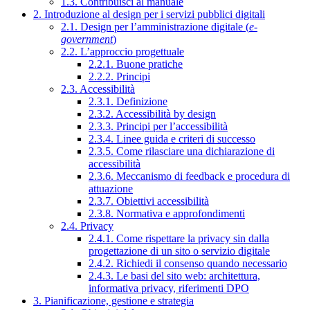
1.3. Contribuisci al manuale
2. Introduzione al design per i servizi pubblici digitali
2.1. Design per l’amministrazione digitale (
e-
government
)
2.2. L’approccio progettuale
2.2.1. Buone pratiche
2.2.2. Principi
2.3. Accessibilità
2.3.1. Definizione
2.3.2. Accessibilità by design
2.3.3. Principi per l’accessibilità
2.3.4. Linee guida e criteri di successo
2.3.5. Come rilasciare una dichiarazione di
accessibilità
2.3.6. Meccanismo di feedback e procedura di
attuazione
2.3.7. Obiettivi accessibilità
2.3.8. Normativa e approfondimenti
2.4. Privacy
2.4.1. Come rispettare la privacy sin dalla
progettazione di un sito o servizio digitale
2.4.2. Richiedi il consenso quando necessario
2.4.3. Le basi del sito web: architettura,
informativa privacy, riferimenti DPO
3. Pianificazione, gestione e strategia