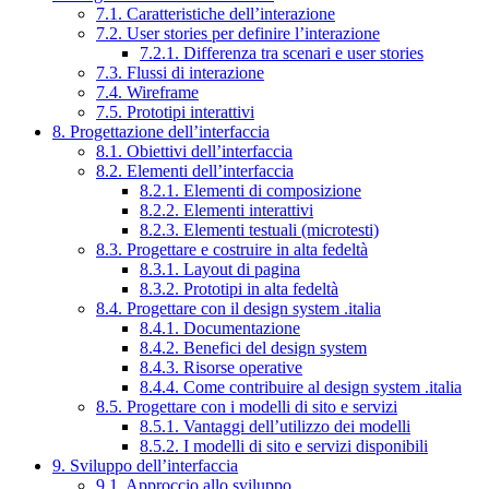
7.1. Caratteristiche dell’interazione
7.2. User stories per definire l’interazione
7.2.1. Differenza tra scenari e user stories
7.3. Flussi di interazione
7.4. Wireframe
7.5. Prototipi interattivi
8. Progettazione dell’interfaccia
8.1. Obiettivi dell’interfaccia
8.2. Elementi dell’interfaccia
8.2.1. Elementi di composizione
8.2.2. Elementi interattivi
8.2.3. Elementi testuali (microtesti)
8.3. Progettare e costruire in alta fedeltà
8.3.1. Layout di pagina
8.3.2. Prototipi in alta fedeltà
8.4. Progettare con il design system .italia
8.4.1. Documentazione
8.4.2. Benefici del design system
8.4.3. Risorse operative
8.4.4. Come contribuire al design system .italia
8.5. Progettare con i modelli di sito e servizi
8.5.1. Vantaggi dell’utilizzo dei modelli
8.5.2. I modelli di sito e servizi disponibili
9. Sviluppo dell’interfaccia
9.1. Approccio allo sviluppo