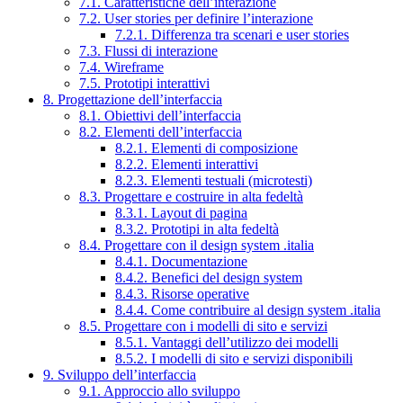
7.1. Caratteristiche dell’interazione
7.2. User stories per definire l’interazione
7.2.1. Differenza tra scenari e user stories
7.3. Flussi di interazione
7.4. Wireframe
7.5. Prototipi interattivi
8. Progettazione dell’interfaccia
8.1. Obiettivi dell’interfaccia
8.2. Elementi dell’interfaccia
8.2.1. Elementi di composizione
8.2.2. Elementi interattivi
8.2.3. Elementi testuali (microtesti)
8.3. Progettare e costruire in alta fedeltà
8.3.1. Layout di pagina
8.3.2. Prototipi in alta fedeltà
8.4. Progettare con il design system .italia
8.4.1. Documentazione
8.4.2. Benefici del design system
8.4.3. Risorse operative
8.4.4. Come contribuire al design system .italia
8.5. Progettare con i modelli di sito e servizi
8.5.1. Vantaggi dell’utilizzo dei modelli
8.5.2. I modelli di sito e servizi disponibili
9. Sviluppo dell’interfaccia
9.1. Approccio allo sviluppo