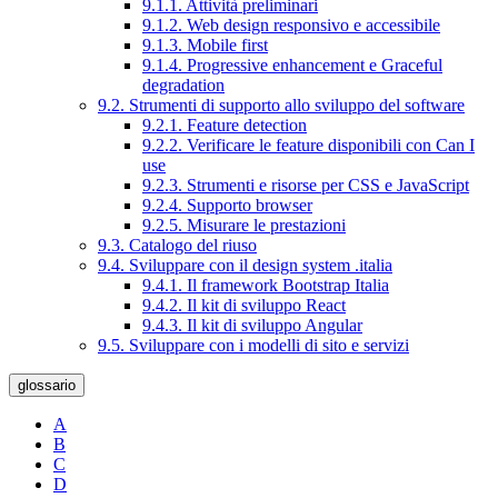
9.1.1. Attività preliminari
9.1.2. Web design responsivo e accessibile
9.1.3. Mobile first
9.1.4. Progressive enhancement e Graceful
degradation
9.2. Strumenti di supporto allo sviluppo del software
9.2.1. Feature detection
9.2.2. Verificare le feature disponibili con Can I
use
9.2.3. Strumenti e risorse per CSS e JavaScript
9.2.4. Supporto browser
9.2.5. Misurare le prestazioni
9.3. Catalogo del riuso
9.4. Sviluppare con il design system .italia
9.4.1. Il framework Bootstrap Italia
9.4.2. Il kit di sviluppo React
9.4.3. Il kit di sviluppo Angular
9.5. Sviluppare con i modelli di sito e servizi
glossario
A
B
C
D