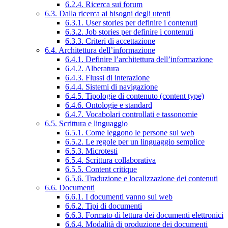
6.2.4. Ricerca sui forum
6.3. Dalla ricerca ai bisogni degli utenti
6.3.1. User stories per definire i contenuti
6.3.2. Job stories per definire i contenuti
6.3.3. Criteri di accettazione
6.4. Architettura dell’informazione
6.4.1. Definire l’architettura dell’informazione
6.4.2. Alberatura
6.4.3. Flussi di interazione
6.4.4. Sistemi di navigazione
6.4.5. Tipologie di contenuto (content type)
6.4.6. Ontologie e standard
6.4.7. Vocabolari controllati e tassonomie
6.5. Scrittura e linguaggio
6.5.1. Come leggono le persone sul web
6.5.2. Le regole per un linguaggio semplice
6.5.3. Microtesti
6.5.4. Scrittura collaborativa
6.5.5. Content critique
6.5.6. Traduzione e localizzazione dei contenuti
6.6. Documenti
6.6.1. I documenti vanno sul web
6.6.2. Tipi di documenti
6.6.3. Formato di lettura dei documenti elettronici
6.6.4. Modalità di produzione dei documenti