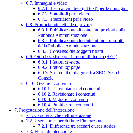
6.7. Immagini e video
6.7.1. Testo alternativo (alt text) per le immagini
6.7.2. Sottotitoli per i video
6.7.3. Trascrizioni per i video
6.8. Proprietà intellettuale e privacy
6.8.1. Pubblicazione di contenuti prodotti dalla
Pubblica Amministrazione
6.8.2. Pubblicazione di contenuti non prodotti
dalla Pubblica Amministrazione
6.8.3. Consenso dei soggetti ritratti
6.9. Ottimizzazione per i motori di ricerca (SEO)
6.9.1. I fattori
on-page
6.9.2. I fattori
off-page
6.9.3. Strumenti di diagnostica SEO: Search
Console
6.10. Gestire i contenuti
6.10.1. L’inventario dei contenuti
6.10.2. Revisionare i contenuti
6.10.3. Migrare i contenuti
6.10.4. Pubblicare i contenuti
7. Progettazione dell’interazione
7.1. Caratteristiche dell’interazione
7.2. User stories per definire l’interazione
7.2.1. Differenza tra scenari e user stories
7.3. Flussi di interazione