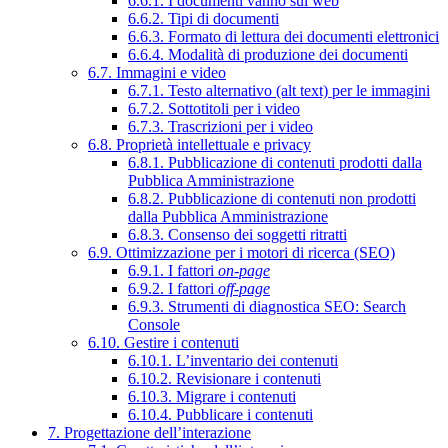
6.6.1. I documenti vanno sul web
6.6.2. Tipi di documenti
6.6.3. Formato di lettura dei documenti elettronici
6.6.4. Modalità di produzione dei documenti
6.7. Immagini e video
6.7.1. Testo alternativo (alt text) per le immagini
6.7.2. Sottotitoli per i video
6.7.3. Trascrizioni per i video
6.8. Proprietà intellettuale e privacy
6.8.1. Pubblicazione di contenuti prodotti dalla
Pubblica Amministrazione
6.8.2. Pubblicazione di contenuti non prodotti
dalla Pubblica Amministrazione
6.8.3. Consenso dei soggetti ritratti
6.9. Ottimizzazione per i motori di ricerca (SEO)
6.9.1. I fattori
on-page
6.9.2. I fattori
off-page
6.9.3. Strumenti di diagnostica SEO: Search
Console
6.10. Gestire i contenuti
6.10.1. L’inventario dei contenuti
6.10.2. Revisionare i contenuti
6.10.3. Migrare i contenuti
6.10.4. Pubblicare i contenuti
7. Progettazione dell’interazione