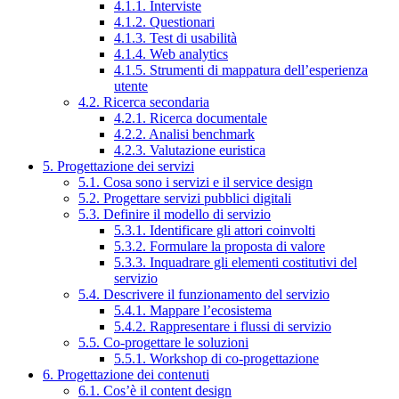
4.1.1. Interviste
4.1.2. Questionari
4.1.3. Test di usabilità
4.1.4. Web analytics
4.1.5. Strumenti di mappatura dell’esperienza
utente
4.2. Ricerca secondaria
4.2.1. Ricerca documentale
4.2.2. Analisi benchmark
4.2.3. Valutazione euristica
5. Progettazione dei servizi
5.1. Cosa sono i servizi e il service design
5.2. Progettare servizi pubblici digitali
5.3. Definire il modello di servizio
5.3.1. Identificare gli attori coinvolti
5.3.2. Formulare la proposta di valore
5.3.3. Inquadrare gli elementi costitutivi del
servizio
5.4. Descrivere il funzionamento del servizio
5.4.1. Mappare l’ecosistema
5.4.2. Rappresentare i flussi di servizio
5.5. Co-progettare le soluzioni
5.5.1. Workshop di co-progettazione
6. Progettazione dei contenuti
6.1. Cos’è il content design