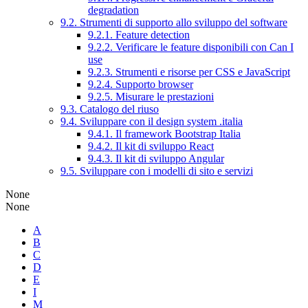
degradation
9.2. Strumenti di supporto allo sviluppo del software
9.2.1. Feature detection
9.2.2. Verificare le feature disponibili con Can I
use
9.2.3. Strumenti e risorse per CSS e JavaScript
9.2.4. Supporto browser
9.2.5. Misurare le prestazioni
9.3. Catalogo del riuso
9.4. Sviluppare con il design system .italia
9.4.1. Il framework Bootstrap Italia
9.4.2. Il kit di sviluppo React
9.4.3. Il kit di sviluppo Angular
9.5. Sviluppare con i modelli di sito e servizi
None
None
A
B
C
D
E
I
M