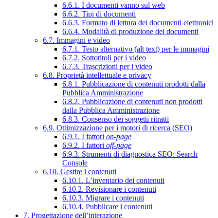
6.6.1. I documenti vanno sul web
6.6.2. Tipi di documenti
6.6.3. Formato di lettura dei documenti elettronici
6.6.4. Modalità di produzione dei documenti
6.7. Immagini e video
6.7.1. Testo alternativo (alt text) per le immagini
6.7.2. Sottotitoli per i video
6.7.3. Trascrizioni per i video
6.8. Proprietà intellettuale e privacy
6.8.1. Pubblicazione di contenuti prodotti dalla
Pubblica Amministrazione
6.8.2. Pubblicazione di contenuti non prodotti
dalla Pubblica Amministrazione
6.8.3. Consenso dei soggetti ritratti
6.9. Ottimizzazione per i motori di ricerca (SEO)
6.9.1. I fattori
on-page
6.9.2. I fattori
off-page
6.9.3. Strumenti di diagnostica SEO: Search
Console
6.10. Gestire i contenuti
6.10.1. L’inventario dei contenuti
6.10.2. Revisionare i contenuti
6.10.3. Migrare i contenuti
6.10.4. Pubblicare i contenuti
7. Progettazione dell’interazione