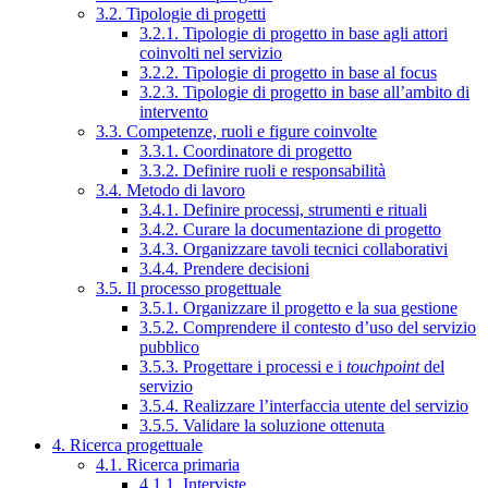
3.2. Tipologie di progetti
3.2.1. Tipologie di progetto in base agli attori
coinvolti nel servizio
3.2.2. Tipologie di progetto in base al focus
3.2.3. Tipologie di progetto in base all’ambito di
intervento
3.3. Competenze, ruoli e figure coinvolte
3.3.1. Coordinatore di progetto
3.3.2. Definire ruoli e responsabilità
3.4. Metodo di lavoro
3.4.1. Definire processi, strumenti e rituali
3.4.2. Curare la documentazione di progetto
3.4.3. Organizzare tavoli tecnici collaborativi
3.4.4. Prendere decisioni
3.5. Il processo progettuale
3.5.1. Organizzare il progetto e la sua gestione
3.5.2. Comprendere il contesto d’uso del servizio
pubblico
3.5.3. Progettare i processi e i
touchpoint
del
servizio
3.5.4. Realizzare l’interfaccia utente del servizio
3.5.5. Validare la soluzione ottenuta
4. Ricerca progettuale
4.1. Ricerca primaria
4.1.1. Interviste