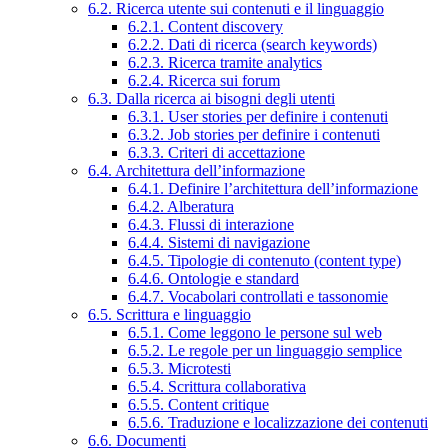
6.2. Ricerca utente sui contenuti e il linguaggio
6.2.1. Content discovery
6.2.2. Dati di ricerca (search keywords)
6.2.3. Ricerca tramite analytics
6.2.4. Ricerca sui forum
6.3. Dalla ricerca ai bisogni degli utenti
6.3.1. User stories per definire i contenuti
6.3.2. Job stories per definire i contenuti
6.3.3. Criteri di accettazione
6.4. Architettura dell’informazione
6.4.1. Definire l’architettura dell’informazione
6.4.2. Alberatura
6.4.3. Flussi di interazione
6.4.4. Sistemi di navigazione
6.4.5. Tipologie di contenuto (content type)
6.4.6. Ontologie e standard
6.4.7. Vocabolari controllati e tassonomie
6.5. Scrittura e linguaggio
6.5.1. Come leggono le persone sul web
6.5.2. Le regole per un linguaggio semplice
6.5.3. Microtesti
6.5.4. Scrittura collaborativa
6.5.5. Content critique
6.5.6. Traduzione e localizzazione dei contenuti
6.6. Documenti