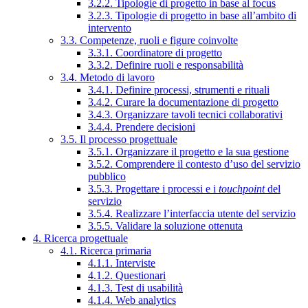
3.2.2. Tipologie di progetto in base al focus
3.2.3. Tipologie di progetto in base all’ambito di
intervento
3.3. Competenze, ruoli e figure coinvolte
3.3.1. Coordinatore di progetto
3.3.2. Definire ruoli e responsabilità
3.4. Metodo di lavoro
3.4.1. Definire processi, strumenti e rituali
3.4.2. Curare la documentazione di progetto
3.4.3. Organizzare tavoli tecnici collaborativi
3.4.4. Prendere decisioni
3.5. Il processo progettuale
3.5.1. Organizzare il progetto e la sua gestione
3.5.2. Comprendere il contesto d’uso del servizio
pubblico
3.5.3. Progettare i processi e i
touchpoint
del
servizio
3.5.4. Realizzare l’interfaccia utente del servizio
3.5.5. Validare la soluzione ottenuta
4. Ricerca progettuale
4.1. Ricerca primaria
4.1.1. Interviste
4.1.2. Questionari
4.1.3. Test di usabilità
4.1.4. Web analytics