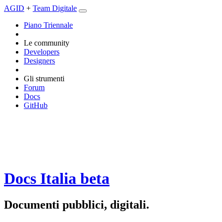
AGID
+
Team Digitale
Piano Triennale
Le community
Developers
Designers
Gli strumenti
Forum
Docs
GitHub
Docs Italia
beta
Documenti pubblici, digitali.