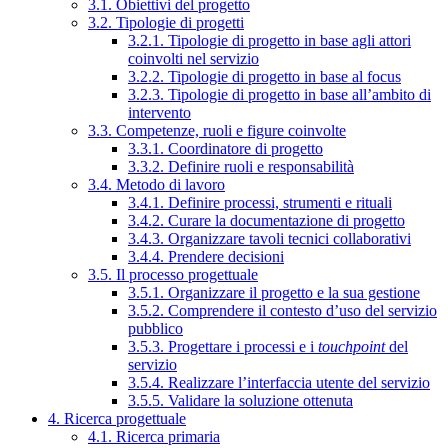
3.1. Obiettivi del progetto
3.2. Tipologie di progetti
3.2.1. Tipologie di progetto in base agli attori
coinvolti nel servizio
3.2.2. Tipologie di progetto in base al focus
3.2.3. Tipologie di progetto in base all’ambito di
intervento
3.3. Competenze, ruoli e figure coinvolte
3.3.1. Coordinatore di progetto
3.3.2. Definire ruoli e responsabilità
3.4. Metodo di lavoro
3.4.1. Definire processi, strumenti e rituali
3.4.2. Curare la documentazione di progetto
3.4.3. Organizzare tavoli tecnici collaborativi
3.4.4. Prendere decisioni
3.5. Il processo progettuale
3.5.1. Organizzare il progetto e la sua gestione
3.5.2. Comprendere il contesto d’uso del servizio
pubblico
3.5.3. Progettare i processi e i
touchpoint
del
servizio
3.5.4. Realizzare l’interfaccia utente del servizio
3.5.5. Validare la soluzione ottenuta
4. Ricerca progettuale
4.1. Ricerca primaria