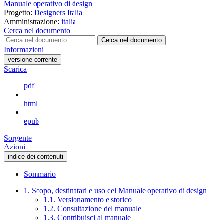
Manuale operativo di design
Progetto:
Designers Italia
Amministrazione:
italia
Cerca nel documento
Cerca nel documento
Informazioni
versione-corrente
Scarica
pdf
html
epub
Sorgente
Azioni
indice dei contenuti
Sommario
1. Scopo, destinatari e uso del Manuale operativo di design
1.1. Versionamento e storico
1.2. Consultazione del manuale
1.3. Contribuisci al manuale