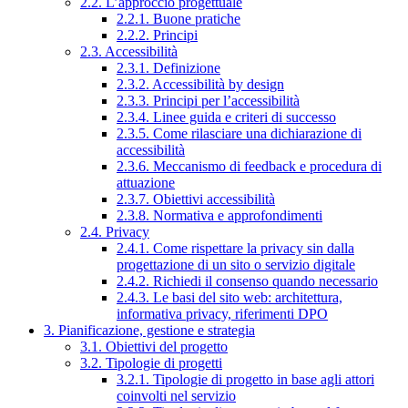
2.2. L’approccio progettuale
2.2.1. Buone pratiche
2.2.2. Principi
2.3. Accessibilità
2.3.1. Definizione
2.3.2. Accessibilità by design
2.3.3. Principi per l’accessibilità
2.3.4. Linee guida e criteri di successo
2.3.5. Come rilasciare una dichiarazione di
accessibilità
2.3.6. Meccanismo di feedback e procedura di
attuazione
2.3.7. Obiettivi accessibilità
2.3.8. Normativa e approfondimenti
2.4. Privacy
2.4.1. Come rispettare la privacy sin dalla
progettazione di un sito o servizio digitale
2.4.2. Richiedi il consenso quando necessario
2.4.3. Le basi del sito web: architettura,
informativa privacy, riferimenti DPO
3. Pianificazione, gestione e strategia
3.1. Obiettivi del progetto
3.2. Tipologie di progetti
3.2.1. Tipologie di progetto in base agli attori
coinvolti nel servizio