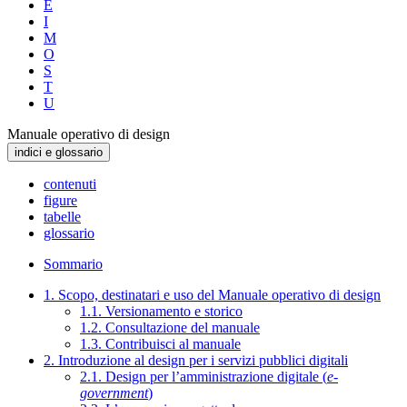
E
I
M
O
S
T
U
Manuale operativo di design
indici e glossario
contenuti
figure
tabelle
glossario
Sommario
1. Scopo, destinatari e uso del Manuale operativo di design
1.1. Versionamento e storico
1.2. Consultazione del manuale
1.3. Contribuisci al manuale
2. Introduzione al design per i servizi pubblici digitali
2.1. Design per l’amministrazione digitale (
e-
government
)