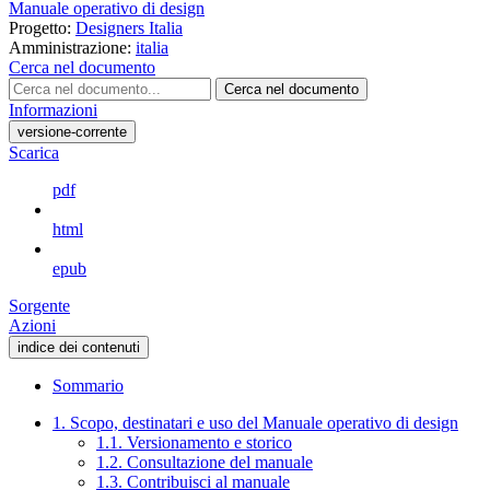
Manuale operativo di design
Progetto:
Designers Italia
Amministrazione:
italia
Cerca nel documento
Cerca nel documento
Informazioni
versione-corrente
Scarica
pdf
html
epub
Sorgente
Azioni
indice dei contenuti
Sommario
1. Scopo, destinatari e uso del Manuale operativo di design
1.1. Versionamento e storico
1.2. Consultazione del manuale
1.3. Contribuisci al manuale