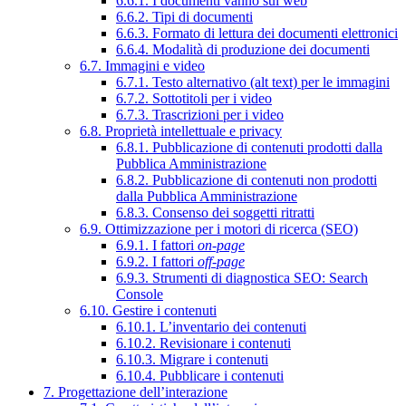
6.6.1. I documenti vanno sul web
6.6.2. Tipi di documenti
6.6.3. Formato di lettura dei documenti elettronici
6.6.4. Modalità di produzione dei documenti
6.7. Immagini e video
6.7.1. Testo alternativo (alt text) per le immagini
6.7.2. Sottotitoli per i video
6.7.3. Trascrizioni per i video
6.8. Proprietà intellettuale e privacy
6.8.1. Pubblicazione di contenuti prodotti dalla
Pubblica Amministrazione
6.8.2. Pubblicazione di contenuti non prodotti
dalla Pubblica Amministrazione
6.8.3. Consenso dei soggetti ritratti
6.9. Ottimizzazione per i motori di ricerca (SEO)
6.9.1. I fattori
on-page
6.9.2. I fattori
off-page
6.9.3. Strumenti di diagnostica SEO: Search
Console
6.10. Gestire i contenuti
6.10.1. L’inventario dei contenuti
6.10.2. Revisionare i contenuti
6.10.3. Migrare i contenuti
6.10.4. Pubblicare i contenuti
7. Progettazione dell’interazione