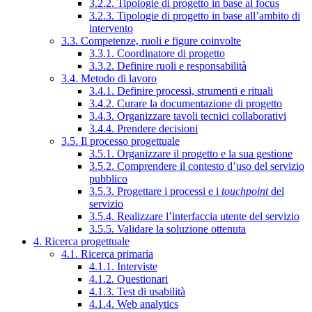
3.2.2. Tipologie di progetto in base al focus
3.2.3. Tipologie di progetto in base all’ambito di
intervento
3.3. Competenze, ruoli e figure coinvolte
3.3.1. Coordinatore di progetto
3.3.2. Definire ruoli e responsabilità
3.4. Metodo di lavoro
3.4.1. Definire processi, strumenti e rituali
3.4.2. Curare la documentazione di progetto
3.4.3. Organizzare tavoli tecnici collaborativi
3.4.4. Prendere decisioni
3.5. Il processo progettuale
3.5.1. Organizzare il progetto e la sua gestione
3.5.2. Comprendere il contesto d’uso del servizio
pubblico
3.5.3. Progettare i processi e i
touchpoint
del
servizio
3.5.4. Realizzare l’interfaccia utente del servizio
3.5.5. Validare la soluzione ottenuta
4. Ricerca progettuale
4.1. Ricerca primaria
4.1.1. Interviste
4.1.2. Questionari
4.1.3. Test di usabilità
4.1.4. Web analytics