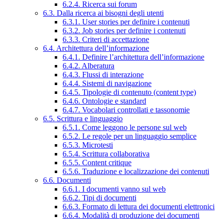
6.2.4. Ricerca sui forum
6.3. Dalla ricerca ai bisogni degli utenti
6.3.1. User stories per definire i contenuti
6.3.2. Job stories per definire i contenuti
6.3.3. Criteri di accettazione
6.4. Architettura dell’informazione
6.4.1. Definire l’architettura dell’informazione
6.4.2. Alberatura
6.4.3. Flussi di interazione
6.4.4. Sistemi di navigazione
6.4.5. Tipologie di contenuto (content type)
6.4.6. Ontologie e standard
6.4.7. Vocabolari controllati e tassonomie
6.5. Scrittura e linguaggio
6.5.1. Come leggono le persone sul web
6.5.2. Le regole per un linguaggio semplice
6.5.3. Microtesti
6.5.4. Scrittura collaborativa
6.5.5. Content critique
6.5.6. Traduzione e localizzazione dei contenuti
6.6. Documenti
6.6.1. I documenti vanno sul web
6.6.2. Tipi di documenti
6.6.3. Formato di lettura dei documenti elettronici
6.6.4. Modalità di produzione dei documenti