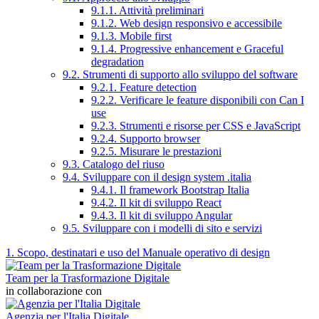
9.1.1. Attività preliminari
9.1.2. Web design responsivo e accessibile
9.1.3. Mobile first
9.1.4. Progressive enhancement e Graceful
degradation
9.2. Strumenti di supporto allo sviluppo del software
9.2.1. Feature detection
9.2.2. Verificare le feature disponibili con Can I
use
9.2.3. Strumenti e risorse per CSS e JavaScript
9.2.4. Supporto browser
9.2.5. Misurare le prestazioni
9.3. Catalogo del riuso
9.4. Sviluppare con il design system .italia
9.4.1. Il framework Bootstrap Italia
9.4.2. Il kit di sviluppo React
9.4.3. Il kit di sviluppo Angular
9.5. Sviluppare con i modelli di sito e servizi
1. Scopo, destinatari e uso del Manuale operativo di design
Team per la Trasformazione Digitale
in collaborazione con
Agenzia per l'Italia Digitale