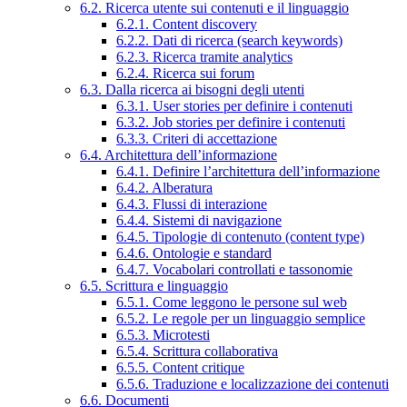
6.2. Ricerca utente sui contenuti e il linguaggio
6.2.1. Content discovery
6.2.2. Dati di ricerca (search keywords)
6.2.3. Ricerca tramite analytics
6.2.4. Ricerca sui forum
6.3. Dalla ricerca ai bisogni degli utenti
6.3.1. User stories per definire i contenuti
6.3.2. Job stories per definire i contenuti
6.3.3. Criteri di accettazione
6.4. Architettura dell’informazione
6.4.1. Definire l’architettura dell’informazione
6.4.2. Alberatura
6.4.3. Flussi di interazione
6.4.4. Sistemi di navigazione
6.4.5. Tipologie di contenuto (content type)
6.4.6. Ontologie e standard
6.4.7. Vocabolari controllati e tassonomie
6.5. Scrittura e linguaggio
6.5.1. Come leggono le persone sul web
6.5.2. Le regole per un linguaggio semplice
6.5.3. Microtesti
6.5.4. Scrittura collaborativa
6.5.5. Content critique
6.5.6. Traduzione e localizzazione dei contenuti
6.6. Documenti