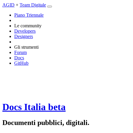
AGID
+
Team Digitale
Piano Triennale
Le community
Developers
Designers
Gli strumenti
Forum
Docs
GitHub
Docs Italia
beta
Documenti pubblici, digitali.