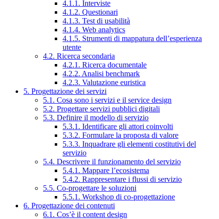
4.1.1. Interviste
4.1.2. Questionari
4.1.3. Test di usabilità
4.1.4. Web analytics
4.1.5. Strumenti di mappatura dell’esperienza
utente
4.2. Ricerca secondaria
4.2.1. Ricerca documentale
4.2.2. Analisi benchmark
4.2.3. Valutazione euristica
5. Progettazione dei servizi
5.1. Cosa sono i servizi e il service design
5.2. Progettare servizi pubblici digitali
5.3. Definire il modello di servizio
5.3.1. Identificare gli attori coinvolti
5.3.2. Formulare la proposta di valore
5.3.3. Inquadrare gli elementi costitutivi del
servizio
5.4. Descrivere il funzionamento del servizio
5.4.1. Mappare l’ecosistema
5.4.2. Rappresentare i flussi di servizio
5.5. Co-progettare le soluzioni
5.5.1. Workshop di co-progettazione
6. Progettazione dei contenuti
6.1. Cos’è il content design