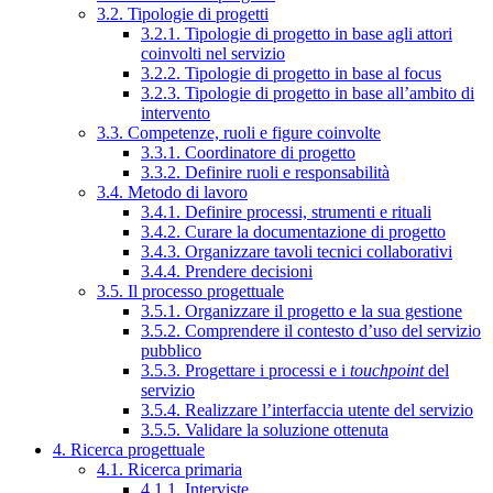
3.2. Tipologie di progetti
3.2.1. Tipologie di progetto in base agli attori
coinvolti nel servizio
3.2.2. Tipologie di progetto in base al focus
3.2.3. Tipologie di progetto in base all’ambito di
intervento
3.3. Competenze, ruoli e figure coinvolte
3.3.1. Coordinatore di progetto
3.3.2. Definire ruoli e responsabilità
3.4. Metodo di lavoro
3.4.1. Definire processi, strumenti e rituali
3.4.2. Curare la documentazione di progetto
3.4.3. Organizzare tavoli tecnici collaborativi
3.4.4. Prendere decisioni
3.5. Il processo progettuale
3.5.1. Organizzare il progetto e la sua gestione
3.5.2. Comprendere il contesto d’uso del servizio
pubblico
3.5.3. Progettare i processi e i
touchpoint
del
servizio
3.5.4. Realizzare l’interfaccia utente del servizio
3.5.5. Validare la soluzione ottenuta
4. Ricerca progettuale
4.1. Ricerca primaria
4.1.1. Interviste