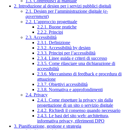
1.3. Contribuisci al manuale
2. Introduzione al design per i servizi pubblici digitali
2.1. Design per l’amministrazione digitale (
e-
government
)
2.2. L’approccio progettuale
2.2.1. Buone pratiche
2.2.2. Principi
2.3. Accessibilità
2.3.1. Definizione
2.3.2. Accessibilità by design
2.3.3. Principi per l’accessibilità
2.3.4. Linee guida e criteri di successo
2.3.5. Come rilasciare una dichiarazione di
accessibilità
2.3.6. Meccanismo di feedback e procedura di
attuazione
2.3.7. Obiettivi accessibilità
2.3.8. Normativa e approfondimenti
2.4. Privacy
2.4.1. Come rispettare la privacy sin dalla
progettazione di un sito o servizio digitale
2.4.2. Richiedi il consenso quando necessario
2.4.3. Le basi del sito web: architettura,
informativa privacy, riferimenti DPO
3. Pianificazione, gestione e strategia