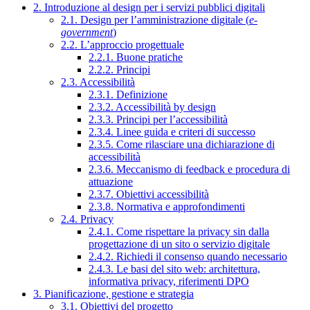
2. Introduzione al design per i servizi pubblici digitali
2.1. Design per l’amministrazione digitale (
e-
government
)
2.2. L’approccio progettuale
2.2.1. Buone pratiche
2.2.2. Principi
2.3. Accessibilità
2.3.1. Definizione
2.3.2. Accessibilità by design
2.3.3. Principi per l’accessibilità
2.3.4. Linee guida e criteri di successo
2.3.5. Come rilasciare una dichiarazione di
accessibilità
2.3.6. Meccanismo di feedback e procedura di
attuazione
2.3.7. Obiettivi accessibilità
2.3.8. Normativa e approfondimenti
2.4. Privacy
2.4.1. Come rispettare la privacy sin dalla
progettazione di un sito o servizio digitale
2.4.2. Richiedi il consenso quando necessario
2.4.3. Le basi del sito web: architettura,
informativa privacy, riferimenti DPO
3. Pianificazione, gestione e strategia
3.1. Obiettivi del progetto