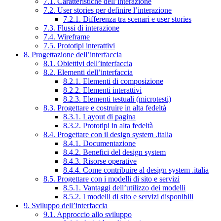
7.1. Caratteristiche dell’interazione
7.2. User stories per definire l’interazione
7.2.1. Differenza tra scenari e user stories
7.3. Flussi di interazione
7.4. Wireframe
7.5. Prototipi interattivi
8. Progettazione dell’interfaccia
8.1. Obiettivi dell’interfaccia
8.2. Elementi dell’interfaccia
8.2.1. Elementi di composizione
8.2.2. Elementi interattivi
8.2.3. Elementi testuali (microtesti)
8.3. Progettare e costruire in alta fedeltà
8.3.1. Layout di pagina
8.3.2. Prototipi in alta fedeltà
8.4. Progettare con il design system .italia
8.4.1. Documentazione
8.4.2. Benefici del design system
8.4.3. Risorse operative
8.4.4. Come contribuire al design system .italia
8.5. Progettare con i modelli di sito e servizi
8.5.1. Vantaggi dell’utilizzo dei modelli
8.5.2. I modelli di sito e servizi disponibili
9. Sviluppo dell’interfaccia
9.1. Approccio allo sviluppo