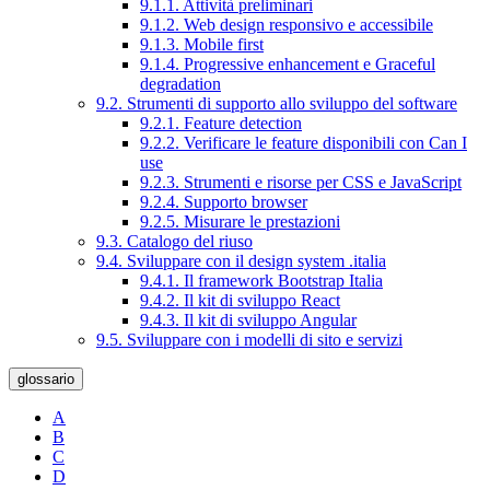
9.1.1. Attività preliminari
9.1.2. Web design responsivo e accessibile
9.1.3. Mobile first
9.1.4. Progressive enhancement e Graceful
degradation
9.2. Strumenti di supporto allo sviluppo del software
9.2.1. Feature detection
9.2.2. Verificare le feature disponibili con Can I
use
9.2.3. Strumenti e risorse per CSS e JavaScript
9.2.4. Supporto browser
9.2.5. Misurare le prestazioni
9.3. Catalogo del riuso
9.4. Sviluppare con il design system .italia
9.4.1. Il framework Bootstrap Italia
9.4.2. Il kit di sviluppo React
9.4.3. Il kit di sviluppo Angular
9.5. Sviluppare con i modelli di sito e servizi
glossario
A
B
C
D