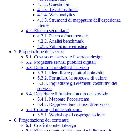
4.1.2. Questionari
4.1.3. Test di usabilità
4.1.4. Web analytics
4.1.5. Strumenti di mappatura dell’esperienza
utente
4.2. Ricerca secondaria
4.2.1. Ricerca documentale
4.2.2. Analisi benchmark
4.2.3. Valutazione euristica
5. Progettazione dei servizi
5.1. Cosa sono i servizi e il service design
5.2. Progettare servizi pubblici digitali
5.3. Definire il modello di servizio
5.3.1. Identificare gli attori coinvolti
5.3.2. Formulare la proposta di valore
5.3.3. Inquadrare gli elementi costitutivi del
servizio
5.4. Descrivere il funzionamento del servizio
5.4.1. Mappare l’ecosistema
5.4.2. Rappresentare i flussi di servizio
5.5. Co-progettare le soluzioni
5.5.1. Workshop di co-progettazione
6. Progettazione dei contenuti
6.1. Cos’è il content design
6.2. Ricerca utente sui contenuti e il linguaggio