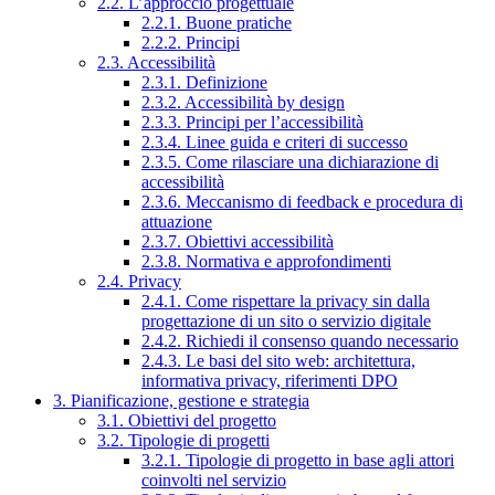
2.2. L’approccio progettuale
2.2.1. Buone pratiche
2.2.2. Principi
2.3. Accessibilità
2.3.1. Definizione
2.3.2. Accessibilità by design
2.3.3. Principi per l’accessibilità
2.3.4. Linee guida e criteri di successo
2.3.5. Come rilasciare una dichiarazione di
accessibilità
2.3.6. Meccanismo di feedback e procedura di
attuazione
2.3.7. Obiettivi accessibilità
2.3.8. Normativa e approfondimenti
2.4. Privacy
2.4.1. Come rispettare la privacy sin dalla
progettazione di un sito o servizio digitale
2.4.2. Richiedi il consenso quando necessario
2.4.3. Le basi del sito web: architettura,
informativa privacy, riferimenti DPO
3. Pianificazione, gestione e strategia
3.1. Obiettivi del progetto
3.2. Tipologie di progetti
3.2.1. Tipologie di progetto in base agli attori
coinvolti nel servizio