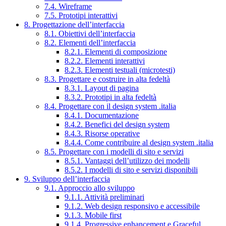
7.4. Wireframe
7.5. Prototipi interattivi
8. Progettazione dell’interfaccia
8.1. Obiettivi dell’interfaccia
8.2. Elementi dell’interfaccia
8.2.1. Elementi di composizione
8.2.2. Elementi interattivi
8.2.3. Elementi testuali (microtesti)
8.3. Progettare e costruire in alta fedeltà
8.3.1. Layout di pagina
8.3.2. Prototipi in alta fedeltà
8.4. Progettare con il design system .italia
8.4.1. Documentazione
8.4.2. Benefici del design system
8.4.3. Risorse operative
8.4.4. Come contribuire al design system .italia
8.5. Progettare con i modelli di sito e servizi
8.5.1. Vantaggi dell’utilizzo dei modelli
8.5.2. I modelli di sito e servizi disponibili
9. Sviluppo dell’interfaccia
9.1. Approccio allo sviluppo
9.1.1. Attività preliminari
9.1.2. Web design responsivo e accessibile
9.1.3. Mobile first
9.1.4. Progressive enhancement e Graceful