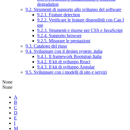
degradation
9.2. Strumenti di supporto allo sviluppo del software
9.2.1. Feature detection
9.2.2. Verificare le feature disponibili con Can I
use
9.2.3. Strumenti e risorse per CSS e JavaScript
9.2.4. Supporto browser
9.2.5. Misurare le prestazioni
9.3. Catalogo del riuso
9.4. Sviluppare con il design system .italia
9.4.1. Il framework Bootstrap Italia
9.4.2. Il kit di sviluppo React
9.4.3. Il kit di sviluppo Angular
9.5. Sviluppare con i modelli di sito e servizi
None
None
A
B
C
D
E
I
M