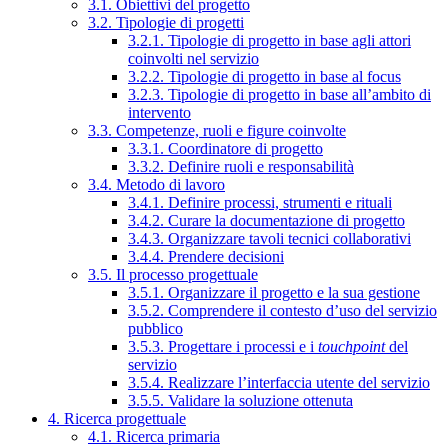
3.1. Obiettivi del progetto
3.2. Tipologie di progetti
3.2.1. Tipologie di progetto in base agli attori
coinvolti nel servizio
3.2.2. Tipologie di progetto in base al focus
3.2.3. Tipologie di progetto in base all’ambito di
intervento
3.3. Competenze, ruoli e figure coinvolte
3.3.1. Coordinatore di progetto
3.3.2. Definire ruoli e responsabilità
3.4. Metodo di lavoro
3.4.1. Definire processi, strumenti e rituali
3.4.2. Curare la documentazione di progetto
3.4.3. Organizzare tavoli tecnici collaborativi
3.4.4. Prendere decisioni
3.5. Il processo progettuale
3.5.1. Organizzare il progetto e la sua gestione
3.5.2. Comprendere il contesto d’uso del servizio
pubblico
3.5.3. Progettare i processi e i
touchpoint
del
servizio
3.5.4. Realizzare l’interfaccia utente del servizio
3.5.5. Validare la soluzione ottenuta
4. Ricerca progettuale
4.1. Ricerca primaria