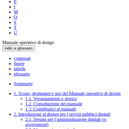
E
I
M
O
S
T
U
Manuale operativo di design
indici e glossario
contenuti
figure
tabelle
glossario
Sommario
1. Scopo, destinatari e uso del Manuale operativo di design
1.1. Versionamento e storico
1.2. Consultazione del manuale
1.3. Contribuisci al manuale
2. Introduzione al design per i servizi pubblici digitali
2.1. Design per l’amministrazione digitale (
e-
government
)