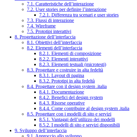
7.1. Caratteristiche dell’interazione
7.2. User stories per definire l’interazione
7.2.1. Differenza tra scenari e user stories
7.3. Flussi di interazione
7.4. Wireframe
7.5. Prototipi interattivi
8. Progettazione dell’interfaccia
8.1. Obiettivi dell’interfaccia
8.2. Elementi dell’interfaccia
8.2.1. Elementi di composizione
8.2.2. Elementi interattivi
8.2.3. Elementi testuali (microtesti)
8.3. Progettare e costruire in alta fedeltà
8.3.1. Layout di pagina
8.3.2. Prototipi in alta fedeltà
8.4. Progettare con il design system .italia
8.4.1. Documentazione
8.4.2. Benefici del design system
8.4.3. Risorse operative
8.4.4. Come contribuire al design system .italia
8.5. Progettare con i modelli di sito e servizi
8.5.1. Vantaggi dell’utilizzo dei modelli
8.5.2. I modelli di sito e servizi disponibili
9. Sviluppo dell’interfaccia
9.1. Approccio allo sviluppo