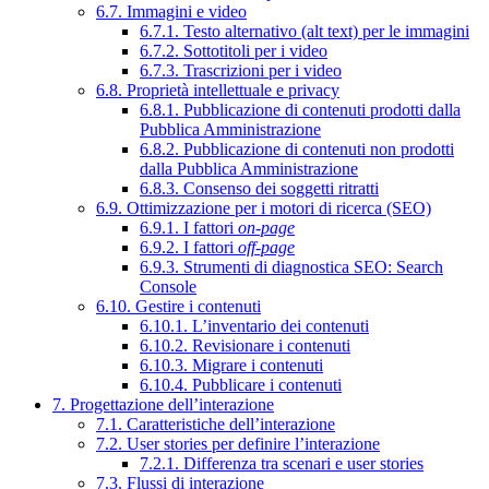
6.7. Immagini e video
6.7.1. Testo alternativo (alt text) per le immagini
6.7.2. Sottotitoli per i video
6.7.3. Trascrizioni per i video
6.8. Proprietà intellettuale e privacy
6.8.1. Pubblicazione di contenuti prodotti dalla
Pubblica Amministrazione
6.8.2. Pubblicazione di contenuti non prodotti
dalla Pubblica Amministrazione
6.8.3. Consenso dei soggetti ritratti
6.9. Ottimizzazione per i motori di ricerca (SEO)
6.9.1. I fattori
on-page
6.9.2. I fattori
off-page
6.9.3. Strumenti di diagnostica SEO: Search
Console
6.10. Gestire i contenuti
6.10.1. L’inventario dei contenuti
6.10.2. Revisionare i contenuti
6.10.3. Migrare i contenuti
6.10.4. Pubblicare i contenuti
7. Progettazione dell’interazione
7.1. Caratteristiche dell’interazione
7.2. User stories per definire l’interazione
7.2.1. Differenza tra scenari e user stories
7.3. Flussi di interazione