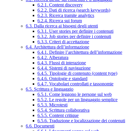
6.2.1. Content discovery
6.2.2. Dati di ricerca (search keywords)
6.2.3. Ricerca tramite analytics
6.2.4. Ricerca sui forum
6.3. Dalla ricerca ai bisogni degli utenti
6.3.1. User stories per definire i contenuti
6.3.2. Job stories per definire i contenuti
6.3.3. Criteri di accettazione
6.4. Architettura dell’informazione
6.4.1. Definire l’architettura dell’informazione
6.4.2. Alberatura
6.4.3. Flussi di interazione
6.4.4. Sistemi di navigazione
6.4.5. Tipologie di contenuto (content type)
6.4.6. Ontologie e standard
6.4.7. Vocabolari controllati e tassonomie
6.5. Scrittura e linguaggio
6.5.1. Come leggono le persone sul web
6.5.2. Le regole per un linguaggio semplice
6.5.3. Microtesti
6.5.4. Scrittura collaborativa
6.5.5. Content critique
6.5.6. Traduzione e localizzazione dei contenuti
6.6. Documenti