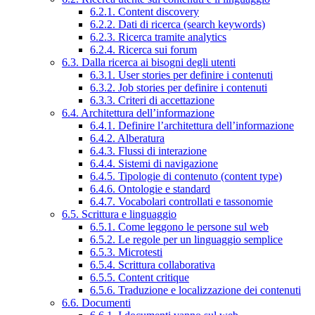
6.2.1. Content discovery
6.2.2. Dati di ricerca (search keywords)
6.2.3. Ricerca tramite analytics
6.2.4. Ricerca sui forum
6.3. Dalla ricerca ai bisogni degli utenti
6.3.1. User stories per definire i contenuti
6.3.2. Job stories per definire i contenuti
6.3.3. Criteri di accettazione
6.4. Architettura dell’informazione
6.4.1. Definire l’architettura dell’informazione
6.4.2. Alberatura
6.4.3. Flussi di interazione
6.4.4. Sistemi di navigazione
6.4.5. Tipologie di contenuto (content type)
6.4.6. Ontologie e standard
6.4.7. Vocabolari controllati e tassonomie
6.5. Scrittura e linguaggio
6.5.1. Come leggono le persone sul web
6.5.2. Le regole per un linguaggio semplice
6.5.3. Microtesti
6.5.4. Scrittura collaborativa
6.5.5. Content critique
6.5.6. Traduzione e localizzazione dei contenuti
6.6. Documenti