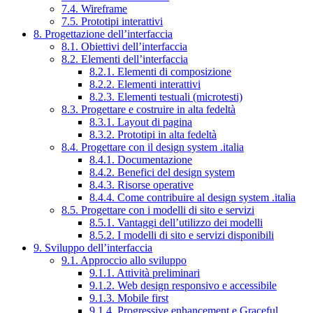
7.4. Wireframe
7.5. Prototipi interattivi
8. Progettazione dell’interfaccia
8.1. Obiettivi dell’interfaccia
8.2. Elementi dell’interfaccia
8.2.1. Elementi di composizione
8.2.2. Elementi interattivi
8.2.3. Elementi testuali (microtesti)
8.3. Progettare e costruire in alta fedeltà
8.3.1. Layout di pagina
8.3.2. Prototipi in alta fedeltà
8.4. Progettare con il design system .italia
8.4.1. Documentazione
8.4.2. Benefici del design system
8.4.3. Risorse operative
8.4.4. Come contribuire al design system .italia
8.5. Progettare con i modelli di sito e servizi
8.5.1. Vantaggi dell’utilizzo dei modelli
8.5.2. I modelli di sito e servizi disponibili
9. Sviluppo dell’interfaccia
9.1. Approccio allo sviluppo
9.1.1. Attività preliminari
9.1.2. Web design responsivo e accessibile
9.1.3. Mobile first
9.1.4. Progressive enhancement e Graceful