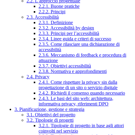
2.2. L’approccio progettuale
2.2.1. Buone pratiche
2.2.2. Principi
2.3. Accessibilità
2.3.1. Definizione
2.3.2. Accessibilità by design
2.3.3. Principi per l’accessibilità
2.3.4. Linee guida e criteri di successo
2.3.5. Come rilasciare una dichiarazione di
accessibilità
2.3.6. Meccanismo di feedback e procedura di
attuazione
2.3.7. Obiettivi accessibilità
2.3.8. Normativa e approfondimenti
2.4. Privacy
2.4.1. Come rispettare la privacy sin dalla
progettazione di un sito o servizio digitale
2.4.2. Richiedi il consenso quando necessario
2.4.3. Le basi del sito web: architettura,
informativa privacy, riferimenti DPO
3. Pianificazione, gestione e strategia
3.1. Obiettivi del progetto
3.2. Tipologie di progetti
3.2.1. Tipologie di progetto in base agli attori
coinvolti nel servizio