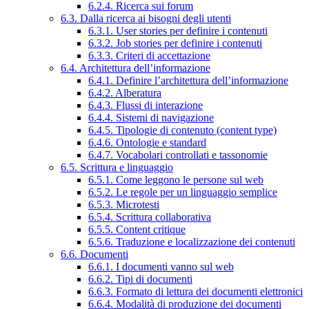
6.2.4. Ricerca sui forum
6.3. Dalla ricerca ai bisogni degli utenti
6.3.1. User stories per definire i contenuti
6.3.2. Job stories per definire i contenuti
6.3.3. Criteri di accettazione
6.4. Architettura dell’informazione
6.4.1. Definire l’architettura dell’informazione
6.4.2. Alberatura
6.4.3. Flussi di interazione
6.4.4. Sistemi di navigazione
6.4.5. Tipologie di contenuto (content type)
6.4.6. Ontologie e standard
6.4.7. Vocabolari controllati e tassonomie
6.5. Scrittura e linguaggio
6.5.1. Come leggono le persone sul web
6.5.2. Le regole per un linguaggio semplice
6.5.3. Microtesti
6.5.4. Scrittura collaborativa
6.5.5. Content critique
6.5.6. Traduzione e localizzazione dei contenuti
6.6. Documenti
6.6.1. I documenti vanno sul web
6.6.2. Tipi di documenti
6.6.3. Formato di lettura dei documenti elettronici
6.6.4. Modalità di produzione dei documenti