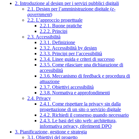
2. Introduzione al design per i servizi pubblici digitali
2.1. Design per l’amministrazione digitale (
e-
government
)
2.2. L’approccio progettuale
2.2.1. Buone pratiche
2.2.2. Principi
2.3. Accessibilità
2.3.1. Definizione
2.3.2. Accessibilità by design
2.3.3. Principi per l’accessibilità
2.3.4. Linee guida e criteri di successo
2.3.5. Come rilasciare una dichiarazione di
accessibilità
2.3.6. Meccanismo di feedback e procedura di
attuazione
2.3.7. Obiettivi accessibilità
2.3.8. Normativa e approfondimenti
2.4. Privacy
2.4.1. Come rispettare la privacy sin dalla
progettazione di un sito o servizio digitale
2.4.2. Richiedi il consenso quando necessario
2.4.3. Le basi del sito web: architettura,
informativa privacy, riferimenti DPO
3. Pianificazione, gestione e strategia
3.1. Obiettivi del progetto