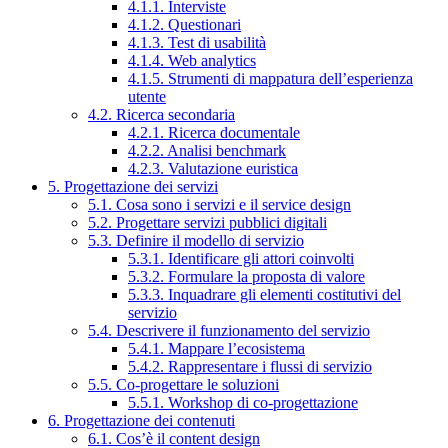
4.1.1. Interviste
4.1.2. Questionari
4.1.3. Test di usabilità
4.1.4. Web analytics
4.1.5. Strumenti di mappatura dell’esperienza
utente
4.2. Ricerca secondaria
4.2.1. Ricerca documentale
4.2.2. Analisi benchmark
4.2.3. Valutazione euristica
5. Progettazione dei servizi
5.1. Cosa sono i servizi e il service design
5.2. Progettare servizi pubblici digitali
5.3. Definire il modello di servizio
5.3.1. Identificare gli attori coinvolti
5.3.2. Formulare la proposta di valore
5.3.3. Inquadrare gli elementi costitutivi del
servizio
5.4. Descrivere il funzionamento del servizio
5.4.1. Mappare l’ecosistema
5.4.2. Rappresentare i flussi di servizio
5.5. Co-progettare le soluzioni
5.5.1. Workshop di co-progettazione
6. Progettazione dei contenuti
6.1. Cos’è il content design