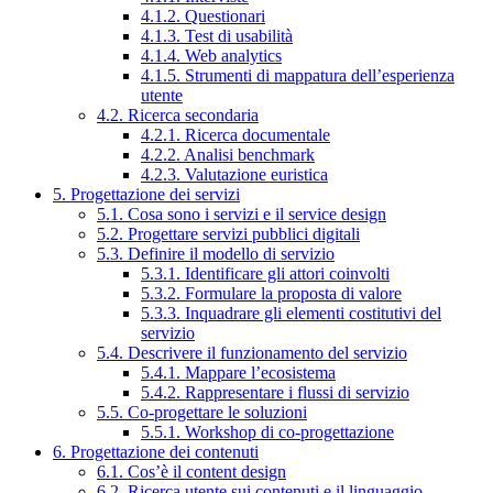
4.1.2. Questionari
4.1.3. Test di usabilità
4.1.4. Web analytics
4.1.5. Strumenti di mappatura dell’esperienza
utente
4.2. Ricerca secondaria
4.2.1. Ricerca documentale
4.2.2. Analisi benchmark
4.2.3. Valutazione euristica
5. Progettazione dei servizi
5.1. Cosa sono i servizi e il service design
5.2. Progettare servizi pubblici digitali
5.3. Definire il modello di servizio
5.3.1. Identificare gli attori coinvolti
5.3.2. Formulare la proposta di valore
5.3.3. Inquadrare gli elementi costitutivi del
servizio
5.4. Descrivere il funzionamento del servizio
5.4.1. Mappare l’ecosistema
5.4.2. Rappresentare i flussi di servizio
5.5. Co-progettare le soluzioni
5.5.1. Workshop di co-progettazione
6. Progettazione dei contenuti
6.1. Cos’è il content design
6.2. Ricerca utente sui contenuti e il linguaggio