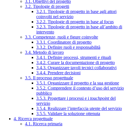
3.1. Obiettivi del progetto
3.2. Tipologie di progetti
3.2.1. Tipologie di progetto in base agli attori
coinvolti nel servizio
3.2.2. Tipologie di progetto in base al focus
3.2.3. Tipologie di progetto in base all’ambito di
intervento
3.3. Competenze, ruoli e figure coinvolte
3.3.1. Coordinatore di progetto
3.3.2. Definire ruoli e responsabilità
3.4. Metodo di lavoro
3.4.1. Definire processi, strumenti e rituali
3.4.2. Curare la documentazione di progetto
3.4.3. Organizzare tavoli tecnici collaborativi
3.4.4. Prendere decisioni
3.5. Il processo progettuale
3.5.1. Organizzare il progetto e la sua gestione
3.5.2. Comprendere il contesto d’uso del servizio
pubblico
3.5.3. Progettare i processi e i
touchpoint
del
servizio
3.5.4. Realizzare l’interfaccia utente del servizio
3.5.5. Validare la soluzione ottenuta
4. Ricerca progettuale
4.1. Ricerca primaria