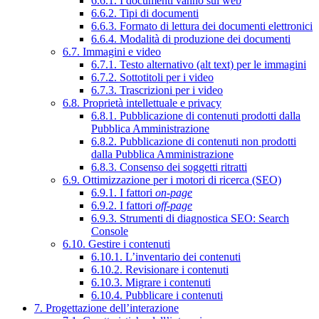
6.6.1. I documenti vanno sul web
6.6.2. Tipi di documenti
6.6.3. Formato di lettura dei documenti elettronici
6.6.4. Modalità di produzione dei documenti
6.7. Immagini e video
6.7.1. Testo alternativo (alt text) per le immagini
6.7.2. Sottotitoli per i video
6.7.3. Trascrizioni per i video
6.8. Proprietà intellettuale e privacy
6.8.1. Pubblicazione di contenuti prodotti dalla
Pubblica Amministrazione
6.8.2. Pubblicazione di contenuti non prodotti
dalla Pubblica Amministrazione
6.8.3. Consenso dei soggetti ritratti
6.9. Ottimizzazione per i motori di ricerca (SEO)
6.9.1. I fattori
on-page
6.9.2. I fattori
off-page
6.9.3. Strumenti di diagnostica SEO: Search
Console
6.10. Gestire i contenuti
6.10.1. L’inventario dei contenuti
6.10.2. Revisionare i contenuti
6.10.3. Migrare i contenuti
6.10.4. Pubblicare i contenuti
7. Progettazione dell’interazione