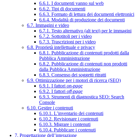
6.6.1. I documenti vanno sul web
6.6.2. Tipi di documenti
6.6.3. Formato di lettura dei documenti elettronici
6.6.4. Modalità di produzione dei documenti
6.7. Immagini e video
6.7.1. Testo alternativo (alt text) per le immagini
6.7.2. Sottotitoli per i video
6.7.3. Trascrizioni per i video
6.8. Proprietà intellettuale e privacy
6.8.1. Pubblicazione di contenuti prodotti dalla
Pubblica Amministrazione
6.8.2. Pubblicazione di contenuti non prodotti
dalla Pubblica Amministrazione
6.8.3. Consenso dei soggetti ritratti
6.9. Ottimizzazione per i motori di ricerca (SEO)
6.9.1. I fattori
on-page
6.9.2. I fattori
off-page
6.9.3. Strumenti di diagnostica SEO: Search
Console
6.10. Gestire i contenuti
6.10.1. L’inventario dei contenuti
6.10.2. Revisionare i contenuti
6.10.3. Migrare i contenuti
6.10.4. Pubblicare i contenuti
7. Progettazione dell’interazione