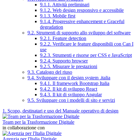
9.1.1. Attività preliminari
9.1.2. Web design responsivo e accessibile
9.1.3. Mobile first
9.1.4. Progressive enhancement e Graceful
degradation
9.2. Strumenti di supporto allo sviluppo del software
9.2.1. Feature detection
9.2.2. Verificare le feature disponibili con Can I
use
9.2.3. Strumenti e risorse per CSS e JavaScript
9.2.4. Supporto browser
9.2.5. Misurare le prestazioni
9.3. Catalogo del riuso
9.4. Sviluppare con il design system .italia
9.4.1. Il framework Bootstrap Italia
9.4.2. Il kit di sviluppo React
9.4.3. Il kit di sviluppo Angular
9.5. Sviluppare con i modelli di sito e servizi
1. Scopo, destinatari e uso del Manuale operativo di design
Team per la Trasformazione Digitale
in collaborazione con
Agenzia per l'Italia Digitale