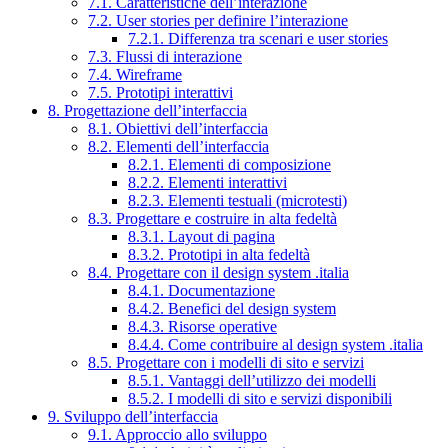
7.1. Caratteristiche dell’interazione
7.2. User stories per definire l’interazione
7.2.1. Differenza tra scenari e user stories
7.3. Flussi di interazione
7.4. Wireframe
7.5. Prototipi interattivi
8. Progettazione dell’interfaccia
8.1. Obiettivi dell’interfaccia
8.2. Elementi dell’interfaccia
8.2.1. Elementi di composizione
8.2.2. Elementi interattivi
8.2.3. Elementi testuali (microtesti)
8.3. Progettare e costruire in alta fedeltà
8.3.1. Layout di pagina
8.3.2. Prototipi in alta fedeltà
8.4. Progettare con il design system .italia
8.4.1. Documentazione
8.4.2. Benefici del design system
8.4.3. Risorse operative
8.4.4. Come contribuire al design system .italia
8.5. Progettare con i modelli di sito e servizi
8.5.1. Vantaggi dell’utilizzo dei modelli
8.5.2. I modelli di sito e servizi disponibili
9. Sviluppo dell’interfaccia
9.1. Approccio allo sviluppo