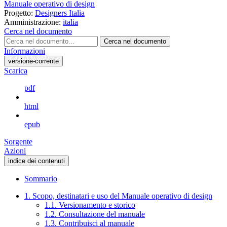
Manuale operativo di design
Progetto:
Designers Italia
Amministrazione:
italia
Cerca nel documento
Cerca nel documento
Informazioni
versione-corrente
Scarica
pdf
html
epub
Sorgente
Azioni
indice dei contenuti
Sommario
1. Scopo, destinatari e uso del Manuale operativo di design
1.1. Versionamento e storico
1.2. Consultazione del manuale
1.3. Contribuisci al manuale