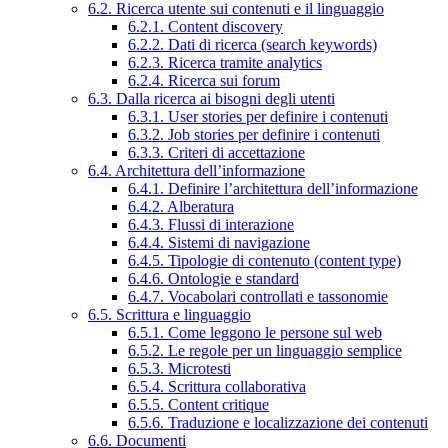
6.2. Ricerca utente sui contenuti e il linguaggio
6.2.1. Content discovery
6.2.2. Dati di ricerca (search keywords)
6.2.3. Ricerca tramite analytics
6.2.4. Ricerca sui forum
6.3. Dalla ricerca ai bisogni degli utenti
6.3.1. User stories per definire i contenuti
6.3.2. Job stories per definire i contenuti
6.3.3. Criteri di accettazione
6.4. Architettura dell’informazione
6.4.1. Definire l’architettura dell’informazione
6.4.2. Alberatura
6.4.3. Flussi di interazione
6.4.4. Sistemi di navigazione
6.4.5. Tipologie di contenuto (content type)
6.4.6. Ontologie e standard
6.4.7. Vocabolari controllati e tassonomie
6.5. Scrittura e linguaggio
6.5.1. Come leggono le persone sul web
6.5.2. Le regole per un linguaggio semplice
6.5.3. Microtesti
6.5.4. Scrittura collaborativa
6.5.5. Content critique
6.5.6. Traduzione e localizzazione dei contenuti
6.6. Documenti