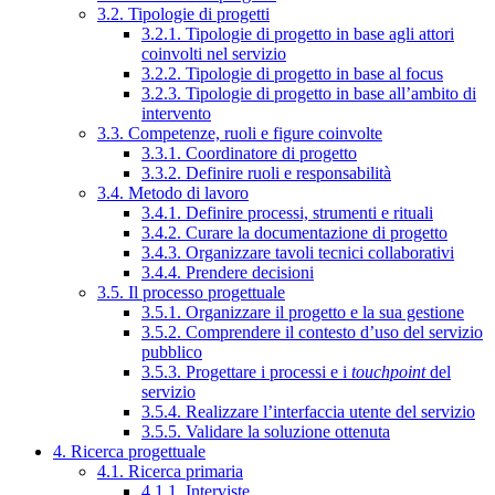
3.2. Tipologie di progetti
3.2.1. Tipologie di progetto in base agli attori
coinvolti nel servizio
3.2.2. Tipologie di progetto in base al focus
3.2.3. Tipologie di progetto in base all’ambito di
intervento
3.3. Competenze, ruoli e figure coinvolte
3.3.1. Coordinatore di progetto
3.3.2. Definire ruoli e responsabilità
3.4. Metodo di lavoro
3.4.1. Definire processi, strumenti e rituali
3.4.2. Curare la documentazione di progetto
3.4.3. Organizzare tavoli tecnici collaborativi
3.4.4. Prendere decisioni
3.5. Il processo progettuale
3.5.1. Organizzare il progetto e la sua gestione
3.5.2. Comprendere il contesto d’uso del servizio
pubblico
3.5.3. Progettare i processi e i
touchpoint
del
servizio
3.5.4. Realizzare l’interfaccia utente del servizio
3.5.5. Validare la soluzione ottenuta
4. Ricerca progettuale
4.1. Ricerca primaria
4.1.1. Interviste