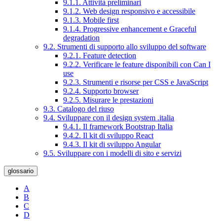
9.1.1. Attività preliminari
9.1.2. Web design responsivo e accessibile
9.1.3. Mobile first
9.1.4. Progressive enhancement e Graceful
degradation
9.2. Strumenti di supporto allo sviluppo del software
9.2.1. Feature detection
9.2.2. Verificare le feature disponibili con Can I
use
9.2.3. Strumenti e risorse per CSS e JavaScript
9.2.4. Supporto browser
9.2.5. Misurare le prestazioni
9.3. Catalogo del riuso
9.4. Sviluppare con il design system .italia
9.4.1. Il framework Bootstrap Italia
9.4.2. Il kit di sviluppo React
9.4.3. Il kit di sviluppo Angular
9.5. Sviluppare con i modelli di sito e servizi
glossario
A
B
C
D