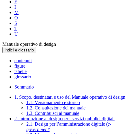
E
I
M
O
S
T
U
Manuale operativo di design
indici e glossario
contenuti
figure
tabelle
glossario
Sommario
1. Scopo, destinatari e uso del Manuale operativo di design
1.1. Versionamento e storico
1.2. Consultazione del manuale
1.3. Contribuisci al manuale
2. Introduzione al design per i servizi pubblici digitali
2.1. Design per l’amministrazione digitale (
e-
government
)