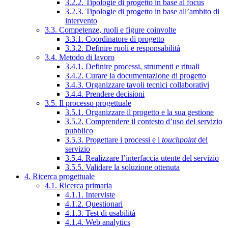
3.2.2. Tipologie di progetto in base al focus
3.2.3. Tipologie di progetto in base all’ambito di
intervento
3.3. Competenze, ruoli e figure coinvolte
3.3.1. Coordinatore di progetto
3.3.2. Definire ruoli e responsabilità
3.4. Metodo di lavoro
3.4.1. Definire processi, strumenti e rituali
3.4.2. Curare la documentazione di progetto
3.4.3. Organizzare tavoli tecnici collaborativi
3.4.4. Prendere decisioni
3.5. Il processo progettuale
3.5.1. Organizzare il progetto e la sua gestione
3.5.2. Comprendere il contesto d’uso del servizio
pubblico
3.5.3. Progettare i processi e i
touchpoint
del
servizio
3.5.4. Realizzare l’interfaccia utente del servizio
3.5.5. Validare la soluzione ottenuta
4. Ricerca progettuale
4.1. Ricerca primaria
4.1.1. Interviste
4.1.2. Questionari
4.1.3. Test di usabilità
4.1.4. Web analytics