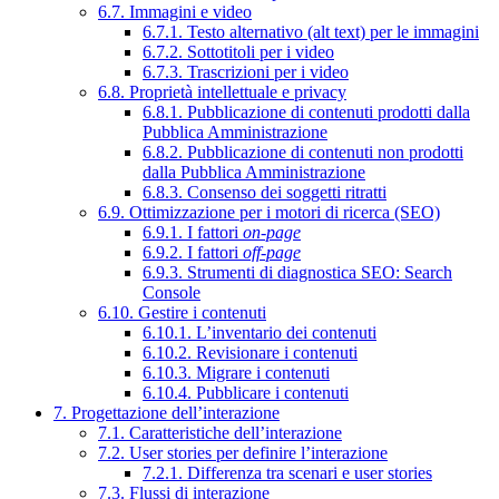
6.7. Immagini e video
6.7.1. Testo alternativo (alt text) per le immagini
6.7.2. Sottotitoli per i video
6.7.3. Trascrizioni per i video
6.8. Proprietà intellettuale e privacy
6.8.1. Pubblicazione di contenuti prodotti dalla
Pubblica Amministrazione
6.8.2. Pubblicazione di contenuti non prodotti
dalla Pubblica Amministrazione
6.8.3. Consenso dei soggetti ritratti
6.9. Ottimizzazione per i motori di ricerca (SEO)
6.9.1. I fattori
on-page
6.9.2. I fattori
off-page
6.9.3. Strumenti di diagnostica SEO: Search
Console
6.10. Gestire i contenuti
6.10.1. L’inventario dei contenuti
6.10.2. Revisionare i contenuti
6.10.3. Migrare i contenuti
6.10.4. Pubblicare i contenuti
7. Progettazione dell’interazione
7.1. Caratteristiche dell’interazione
7.2. User stories per definire l’interazione
7.2.1. Differenza tra scenari e user stories
7.3. Flussi di interazione