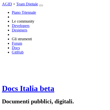
AGID
+
Team Digitale
Piano Triennale
Le community
Developers
Designers
Gli strumenti
Forum
Docs
GitHub
Docs Italia
beta
Documenti pubblici, digitali.