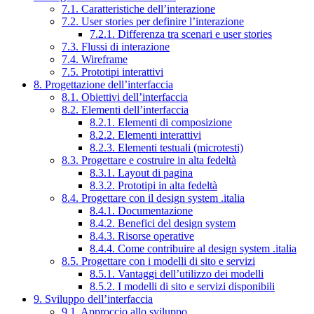
7.1. Caratteristiche dell’interazione
7.2. User stories per definire l’interazione
7.2.1. Differenza tra scenari e user stories
7.3. Flussi di interazione
7.4. Wireframe
7.5. Prototipi interattivi
8. Progettazione dell’interfaccia
8.1. Obiettivi dell’interfaccia
8.2. Elementi dell’interfaccia
8.2.1. Elementi di composizione
8.2.2. Elementi interattivi
8.2.3. Elementi testuali (microtesti)
8.3. Progettare e costruire in alta fedeltà
8.3.1. Layout di pagina
8.3.2. Prototipi in alta fedeltà
8.4. Progettare con il design system .italia
8.4.1. Documentazione
8.4.2. Benefici del design system
8.4.3. Risorse operative
8.4.4. Come contribuire al design system .italia
8.5. Progettare con i modelli di sito e servizi
8.5.1. Vantaggi dell’utilizzo dei modelli
8.5.2. I modelli di sito e servizi disponibili
9. Sviluppo dell’interfaccia
9.1. Approccio allo sviluppo