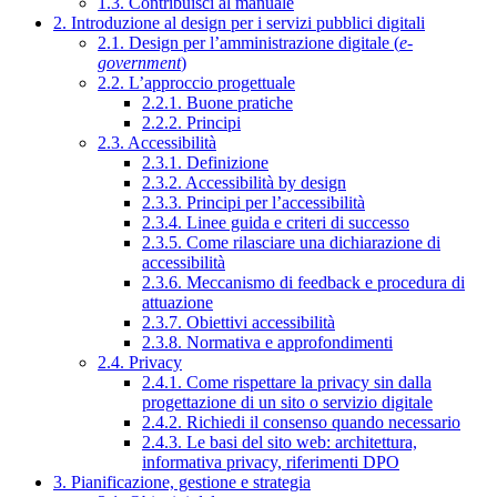
1.3. Contribuisci al manuale
2. Introduzione al design per i servizi pubblici digitali
2.1. Design per l’amministrazione digitale (
e-
government
)
2.2. L’approccio progettuale
2.2.1. Buone pratiche
2.2.2. Principi
2.3. Accessibilità
2.3.1. Definizione
2.3.2. Accessibilità by design
2.3.3. Principi per l’accessibilità
2.3.4. Linee guida e criteri di successo
2.3.5. Come rilasciare una dichiarazione di
accessibilità
2.3.6. Meccanismo di feedback e procedura di
attuazione
2.3.7. Obiettivi accessibilità
2.3.8. Normativa e approfondimenti
2.4. Privacy
2.4.1. Come rispettare la privacy sin dalla
progettazione di un sito o servizio digitale
2.4.2. Richiedi il consenso quando necessario
2.4.3. Le basi del sito web: architettura,
informativa privacy, riferimenti DPO
3. Pianificazione, gestione e strategia