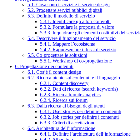
5.1. Cosa sono i servizi e il service design
5.2. Progettare servizi pubblici digitali
5.3. Definire il modello di servizio
5.3.1. Identificare gli attori coinvolti
5.3.2. Formulare la proposta di valore
5.3.3. Inquadrare gli elementi costitutivi del serviz
5.4. Descrivere il funzionamento del servizio
5.4.1. Mappare l’ecosistema
5.4.2. Rappresentare i flussi di servizio
5.5. Co-progettare le soluzioni
5.5.1. Workshop di co-progettazione
6. Progettazione dei contenuti
6.1. Cos’è il content design
6.2. Ricerca utente sui contenuti e il linguaggio
6.2.1. Content discovery
6.2.2. Dati di ricerca (search keywords)
6.2.3. Ricerca tramite analytics
6.2.4. Ricerca sui forum
6.3. Dalla ricerca ai bisogni degli utenti
6.3.1. User stories per definire i contenuti
6.3.2. Job stories per definire i contenuti
6.3.3. Criteri di accettazione
6.4. Architettura dell’informazione
6.4.1. Definire l’architettura dell’informazione
6.4.2. Alberatura