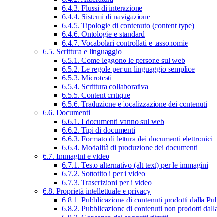
6.4.3. Flussi di interazione
6.4.4. Sistemi di navigazione
6.4.5. Tipologie di contenuto (content type)
6.4.6. Ontologie e standard
6.4.7. Vocabolari controllati e tassonomie
6.5. Scrittura e linguaggio
6.5.1. Come leggono le persone sul web
6.5.2. Le regole per un linguaggio semplice
6.5.3. Microtesti
6.5.4. Scrittura collaborativa
6.5.5. Content critique
6.5.6. Traduzione e localizzazione dei contenuti
6.6. Documenti
6.6.1. I documenti vanno sul web
6.6.2. Tipi di documenti
6.6.3. Formato di lettura dei documenti elettronici
6.6.4. Modalità di produzione dei documenti
6.7. Immagini e video
6.7.1. Testo alternativo (alt text) per le immagini
6.7.2. Sottotitoli per i video
6.7.3. Trascrizioni per i video
6.8. Proprietà intellettuale e privacy
6.8.1. Pubblicazione di contenuti prodotti dalla P
6.8.2. Pubblicazione di contenuti non prodotti dal