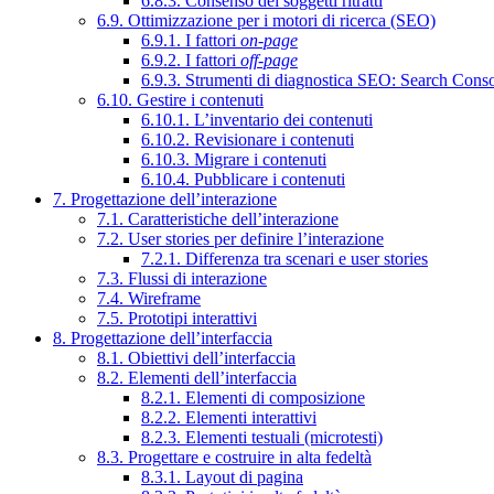
6.8.3. Consenso dei soggetti ritratti
6.9. Ottimizzazione per i motori di ricerca (SEO)
6.9.1. I fattori
on-page
6.9.2. I fattori
off-page
6.9.3. Strumenti di diagnostica SEO: Search Cons
6.10. Gestire i contenuti
6.10.1. L’inventario dei contenuti
6.10.2. Revisionare i contenuti
6.10.3. Migrare i contenuti
6.10.4. Pubblicare i contenuti
7. Progettazione dell’interazione
7.1. Caratteristiche dell’interazione
7.2. User stories per definire l’interazione
7.2.1. Differenza tra scenari e user stories
7.3. Flussi di interazione
7.4. Wireframe
7.5. Prototipi interattivi
8. Progettazione dell’interfaccia
8.1. Obiettivi dell’interfaccia
8.2. Elementi dell’interfaccia
8.2.1. Elementi di composizione
8.2.2. Elementi interattivi
8.2.3. Elementi testuali (microtesti)
8.3. Progettare e costruire in alta fedeltà
8.3.1. Layout di pagina