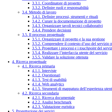
3.3.1. Coordinatore di progetto
3.3.2. Definire ruoli e responsabilità
3.4. Metodo di lavoro
3.4.1. Definire processi, strumenti e rituali
3.4.2. Curare la documentazione di progetto
3.4.3. Organizzare tavoli tecnici collaborativi
3.4.4. Prendere decisioni
3.5. Il processo progettuale
3.5.1. Organizzare il progetto e la sua gestione
3.5.2. Comprendere il contesto d’uso del servizio 
3.5.3. Progettare i processi e i
touchpoint
del servi
3.5.4. Realizzare l’interfaccia utente del servizio
3.5.5. Validare la soluzione ottenuta
4. Ricerca progettuale
4.1. Ricerca primaria
4.1.1. Interviste
4.1.2. Questionari
4.1.3. Test di usabilità
4.1.4. Web analytics
4.1.5. Strumenti di mappatura dell’esperienza uten
4.2. Ricerca secondaria
4.2.1. Ricerca documentale
4.2.2. Analisi benchmark
4.2.3. Valutazione euristica
5. Progettazione dei servizi