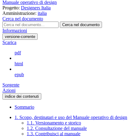
Manuale operativo di design
Progetto:
Designers Italia
Amministrazione:
italia
Cerca nel documento
Cerca nel documento
Informazioni
versione-corrente
Scarica
pdf
html
epub
Sorgente
Azioni
indice dei contenuti
Sommario
1. Scopo, destinatari e uso del Manuale operativo di design
1.1. Versionamento e storico
1.2. Consultazione del manuale
1.3. Contribuisci al manuale