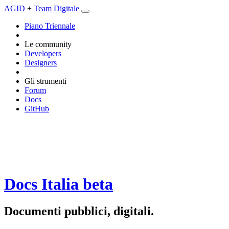
AGID
+
Team Digitale
Piano Triennale
Le community
Developers
Designers
Gli strumenti
Forum
Docs
GitHub
Docs Italia
beta
Documenti pubblici, digitali.