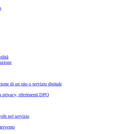
)
ilità
azione
ione di un sito o servizio digitale
va privacy, riferimenti DPO
olti nel servizio
ntervento