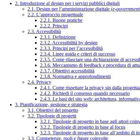
2. Introduzione al design per i servizi pubblici digitali
2.1. Design per l’amministrazione digitale (
e-government
2.2. L’approccio progettuale
2.2.1. Buone pratiche
2.2.2. Principi
2.3. Accessibilità
2.3.1. Definizione
2.3.2. Accessibilità by design
2.3.3. Principi per l’accessibilità
2.3.4. Linee guida e criteri di successo
2.3.5. Come rilasciare una dichiarazione di accessib
2.3.6. Meccanismo di feedback e procedura di attu
2.3.7. Obiettivi accessibilità
2.3.8. Normativa e approfondimenti
2.4. Privacy
2.4.1. Come rispettare la privacy sin dalla progettaz
2.4.2. Richiedi il consenso quando necessario
2.4.3. Le basi del sito web: architettura, informati
3. Pianificazione, gestione e strategia
3.1. Obiettivi del progetto
3.2. Tipologie di progetti
3.2.1. Tipologie di progetto in base agli attori coinv
3.2.2. Tipologie di progetto in base al focus
3.2.3. Tipologie di progetto in base all’ambito di i
3.3. Competenze, ruoli e figure coinvolte