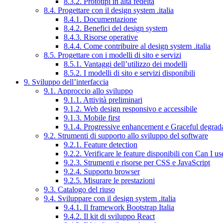
8.3.2. Prototipi in alta fedeltà
8.4. Progettare con il design system .italia
8.4.1. Documentazione
8.4.2. Benefici del design system
8.4.3. Risorse operative
8.4.4. Come contribuire al design system .italia
8.5. Progettare con i modelli di sito e servizi
8.5.1. Vantaggi dell’utilizzo dei modelli
8.5.2. I modelli di sito e servizi disponibili
9. Sviluppo dell’interfaccia
9.1. Approccio allo sviluppo
9.1.1. Attività preliminari
9.1.2. Web design responsivo e accessibile
9.1.3. Mobile first
9.1.4. Progressive enhancement e Graceful degrad
9.2. Strumenti di supporto allo sviluppo del software
9.2.1. Feature detection
9.2.2. Verificare le feature disponibili con Can I us
9.2.3. Strumenti e risorse per CSS e JavaScript
9.2.4. Supporto browser
9.2.5. Misurare le prestazioni
9.3. Catalogo del riuso
9.4. Sviluppare con il design system .italia
9.4.1. Il framework Bootstrap Italia
9.4.2. Il kit di sviluppo React