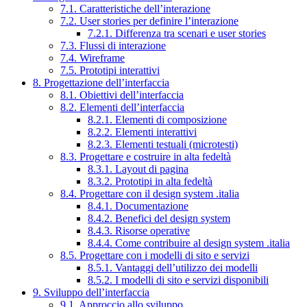
7.1. Caratteristiche dell’interazione
7.2. User stories per definire l’interazione
7.2.1. Differenza tra scenari e user stories
7.3. Flussi di interazione
7.4. Wireframe
7.5. Prototipi interattivi
8. Progettazione dell’interfaccia
8.1. Obiettivi dell’interfaccia
8.2. Elementi dell’interfaccia
8.2.1. Elementi di composizione
8.2.2. Elementi interattivi
8.2.3. Elementi testuali (microtesti)
8.3. Progettare e costruire in alta fedeltà
8.3.1. Layout di pagina
8.3.2. Prototipi in alta fedeltà
8.4. Progettare con il design system .italia
8.4.1. Documentazione
8.4.2. Benefici del design system
8.4.3. Risorse operative
8.4.4. Come contribuire al design system .italia
8.5. Progettare con i modelli di sito e servizi
8.5.1. Vantaggi dell’utilizzo dei modelli
8.5.2. I modelli di sito e servizi disponibili
9. Sviluppo dell’interfaccia
9.1. Approccio allo sviluppo