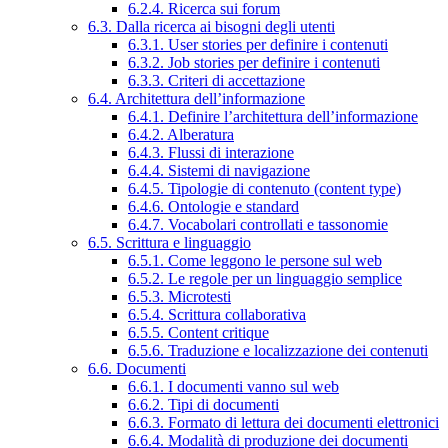
6.2.4. Ricerca sui forum
6.3. Dalla ricerca ai bisogni degli utenti
6.3.1. User stories per definire i contenuti
6.3.2. Job stories per definire i contenuti
6.3.3. Criteri di accettazione
6.4. Architettura dell’informazione
6.4.1. Definire l’architettura dell’informazione
6.4.2. Alberatura
6.4.3. Flussi di interazione
6.4.4. Sistemi di navigazione
6.4.5. Tipologie di contenuto (content type)
6.4.6. Ontologie e standard
6.4.7. Vocabolari controllati e tassonomie
6.5. Scrittura e linguaggio
6.5.1. Come leggono le persone sul web
6.5.2. Le regole per un linguaggio semplice
6.5.3. Microtesti
6.5.4. Scrittura collaborativa
6.5.5. Content critique
6.5.6. Traduzione e localizzazione dei contenuti
6.6. Documenti
6.6.1. I documenti vanno sul web
6.6.2. Tipi di documenti
6.6.3. Formato di lettura dei documenti elettronici
6.6.4. Modalità di produzione dei documenti