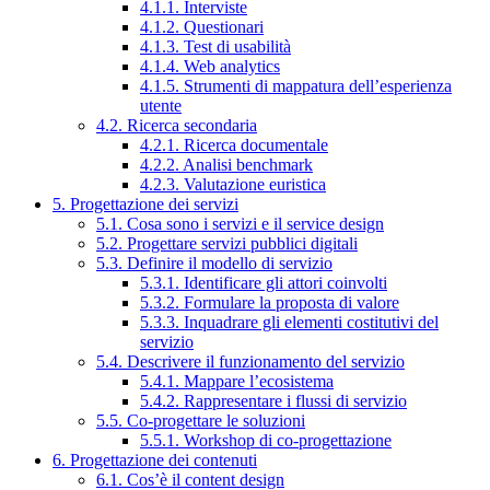
4.1.1. Interviste
4.1.2. Questionari
4.1.3. Test di usabilità
4.1.4. Web analytics
4.1.5. Strumenti di mappatura dell’esperienza
utente
4.2. Ricerca secondaria
4.2.1. Ricerca documentale
4.2.2. Analisi benchmark
4.2.3. Valutazione euristica
5. Progettazione dei servizi
5.1. Cosa sono i servizi e il service design
5.2. Progettare servizi pubblici digitali
5.3. Definire il modello di servizio
5.3.1. Identificare gli attori coinvolti
5.3.2. Formulare la proposta di valore
5.3.3. Inquadrare gli elementi costitutivi del
servizio
5.4. Descrivere il funzionamento del servizio
5.4.1. Mappare l’ecosistema
5.4.2. Rappresentare i flussi di servizio
5.5. Co-progettare le soluzioni
5.5.1. Workshop di co-progettazione
6. Progettazione dei contenuti
6.1. Cos’è il content design