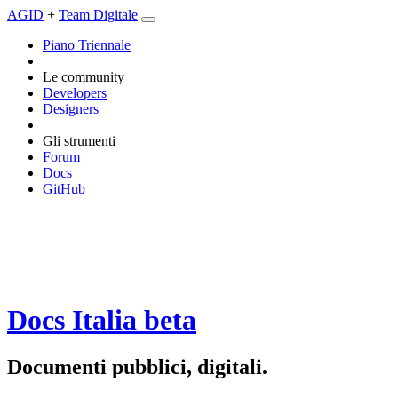
AGID
+
Team Digitale
Piano Triennale
Le community
Developers
Designers
Gli strumenti
Forum
Docs
GitHub
Docs Italia
beta
Documenti pubblici, digitali.