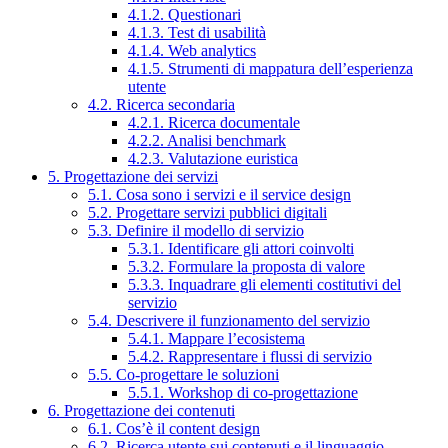
4.1.2. Questionari
4.1.3. Test di usabilità
4.1.4. Web analytics
4.1.5. Strumenti di mappatura dell’esperienza
utente
4.2. Ricerca secondaria
4.2.1. Ricerca documentale
4.2.2. Analisi benchmark
4.2.3. Valutazione euristica
5. Progettazione dei servizi
5.1. Cosa sono i servizi e il service design
5.2. Progettare servizi pubblici digitali
5.3. Definire il modello di servizio
5.3.1. Identificare gli attori coinvolti
5.3.2. Formulare la proposta di valore
5.3.3. Inquadrare gli elementi costitutivi del
servizio
5.4. Descrivere il funzionamento del servizio
5.4.1. Mappare l’ecosistema
5.4.2. Rappresentare i flussi di servizio
5.5. Co-progettare le soluzioni
5.5.1. Workshop di co-progettazione
6. Progettazione dei contenuti
6.1. Cos’è il content design
6.2. Ricerca utente sui contenuti e il linguaggio