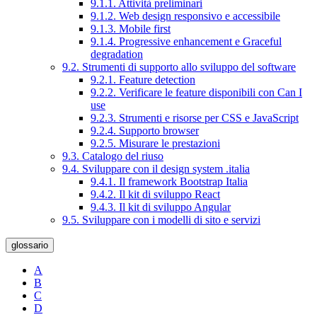
9.1.1. Attività preliminari
9.1.2. Web design responsivo e accessibile
9.1.3. Mobile first
9.1.4. Progressive enhancement e Graceful
degradation
9.2. Strumenti di supporto allo sviluppo del software
9.2.1. Feature detection
9.2.2. Verificare le feature disponibili con Can I
use
9.2.3. Strumenti e risorse per CSS e JavaScript
9.2.4. Supporto browser
9.2.5. Misurare le prestazioni
9.3. Catalogo del riuso
9.4. Sviluppare con il design system .italia
9.4.1. Il framework Bootstrap Italia
9.4.2. Il kit di sviluppo React
9.4.3. Il kit di sviluppo Angular
9.5. Sviluppare con i modelli di sito e servizi
glossario
A
B
C
D