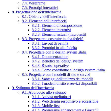
7.4. Wireframe
7.5. Prototipi interattivi
8. Progettazione dell’interfaccia
8.1. Obiettivi dell’interfaccia
8.2. Elementi dell’interfaccia
8.2.1. Elementi di composizione
8.2.2. Elementi interattivi
8.2.3. Elementi testuali (microtesti)
8.3. Progettare e costruire in alta fedeltà
8.3.1. Layout di pagina
8.3.2. Prototipi in alta fedeltà
8.4. Progettare con il design system .italia
8.4.1. Documentazione
8.4.2. Benefici del design system
8.4.3. Risorse operative
8.4.4. Come contribuire al design system .italia
8.5. Progettare con i modelli di sito e servizi
8.5.1. Vantaggi dell’utilizzo dei modelli
8.5.2. I modelli di sito e servizi disponibili
9. Sviluppo dell’interfaccia
9.1. Approccio allo sviluppo
9.1.1. Attività preliminari
9.1.2. Web design responsivo e accessibile
9.1.3. Mobile first
9.1.4. Progressive enhancement e Graceful