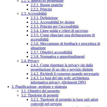
2.2. L’approccio progettuale
2.2.1. Buone pratiche
2.2.2. Principi
2.3. Accessibilità
2.3.1. Definizione
2.3.2. Accessibilità by design
2.3.3. Principi per l’accessibilità
2.3.4. Linee guida e criteri di successo
2.3.5. Come rilasciare una dichiarazione di
accessibilità
2.3.6. Meccanismo di feedback e procedura di
attuazione
2.3.7. Obiettivi accessibilità
2.3.8. Normativa e approfondimenti
2.4. Privacy
2.4.1. Come rispettare la privacy sin dalla
progettazione di un sito o servizio digitale
2.4.2. Richiedi il consenso quando necessario
2.4.3. Le basi del sito web: architettura,
informativa privacy, riferimenti DPO
3. Pianificazione, gestione e strategia
3.1. Obiettivi del progetto
3.2. Tipologie di progetti
3.2.1. Tipologie di progetto in base agli attori
coinvolti nel servizio