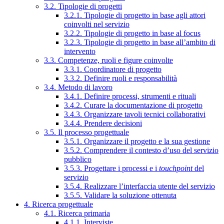
3.2. Tipologie di progetti
3.2.1. Tipologie di progetto in base agli attori
coinvolti nel servizio
3.2.2. Tipologie di progetto in base al focus
3.2.3. Tipologie di progetto in base all’ambito di
intervento
3.3. Competenze, ruoli e figure coinvolte
3.3.1. Coordinatore di progetto
3.3.2. Definire ruoli e responsabilità
3.4. Metodo di lavoro
3.4.1. Definire processi, strumenti e rituali
3.4.2. Curare la documentazione di progetto
3.4.3. Organizzare tavoli tecnici collaborativi
3.4.4. Prendere decisioni
3.5. Il processo progettuale
3.5.1. Organizzare il progetto e la sua gestione
3.5.2. Comprendere il contesto d’uso del servizio
pubblico
3.5.3. Progettare i processi e i
touchpoint
del
servizio
3.5.4. Realizzare l’interfaccia utente del servizio
3.5.5. Validare la soluzione ottenuta
4. Ricerca progettuale
4.1. Ricerca primaria
4.1.1. Interviste