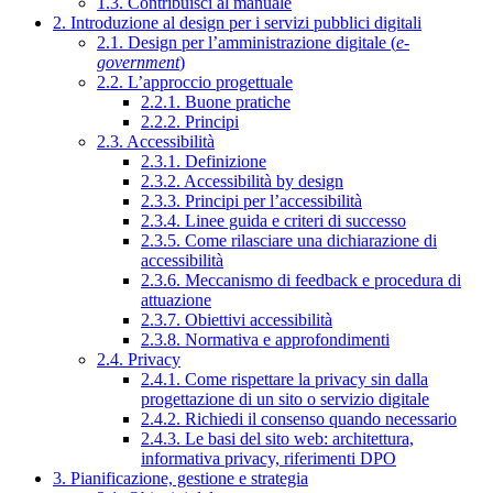
1.3. Contribuisci al manuale
2. Introduzione al design per i servizi pubblici digitali
2.1. Design per l’amministrazione digitale (
e-
government
)
2.2. L’approccio progettuale
2.2.1. Buone pratiche
2.2.2. Principi
2.3. Accessibilità
2.3.1. Definizione
2.3.2. Accessibilità by design
2.3.3. Principi per l’accessibilità
2.3.4. Linee guida e criteri di successo
2.3.5. Come rilasciare una dichiarazione di
accessibilità
2.3.6. Meccanismo di feedback e procedura di
attuazione
2.3.7. Obiettivi accessibilità
2.3.8. Normativa e approfondimenti
2.4. Privacy
2.4.1. Come rispettare la privacy sin dalla
progettazione di un sito o servizio digitale
2.4.2. Richiedi il consenso quando necessario
2.4.3. Le basi del sito web: architettura,
informativa privacy, riferimenti DPO
3. Pianificazione, gestione e strategia