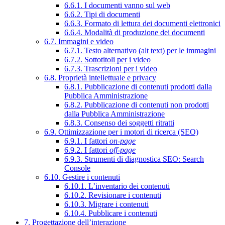
6.6.1. I documenti vanno sul web
6.6.2. Tipi di documenti
6.6.3. Formato di lettura dei documenti elettronici
6.6.4. Modalità di produzione dei documenti
6.7. Immagini e video
6.7.1. Testo alternativo (alt text) per le immagini
6.7.2. Sottotitoli per i video
6.7.3. Trascrizioni per i video
6.8. Proprietà intellettuale e privacy
6.8.1. Pubblicazione di contenuti prodotti dalla
Pubblica Amministrazione
6.8.2. Pubblicazione di contenuti non prodotti
dalla Pubblica Amministrazione
6.8.3. Consenso dei soggetti ritratti
6.9. Ottimizzazione per i motori di ricerca (SEO)
6.9.1. I fattori
on-page
6.9.2. I fattori
off-page
6.9.3. Strumenti di diagnostica SEO: Search
Console
6.10. Gestire i contenuti
6.10.1. L’inventario dei contenuti
6.10.2. Revisionare i contenuti
6.10.3. Migrare i contenuti
6.10.4. Pubblicare i contenuti
7. Progettazione dell’interazione