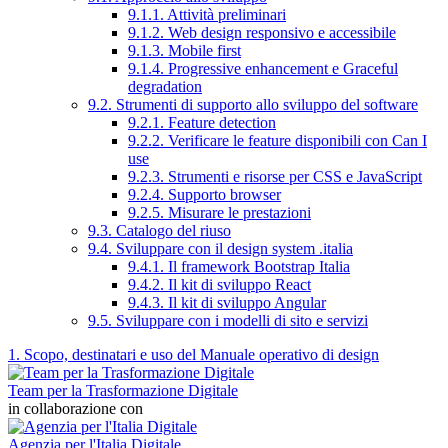
9.1.1. Attività preliminari
9.1.2. Web design responsivo e accessibile
9.1.3. Mobile first
9.1.4. Progressive enhancement e Graceful
degradation
9.2. Strumenti di supporto allo sviluppo del software
9.2.1. Feature detection
9.2.2. Verificare le feature disponibili con Can I
use
9.2.3. Strumenti e risorse per CSS e JavaScript
9.2.4. Supporto browser
9.2.5. Misurare le prestazioni
9.3. Catalogo del riuso
9.4. Sviluppare con il design system .italia
9.4.1. Il framework Bootstrap Italia
9.4.2. Il kit di sviluppo React
9.4.3. Il kit di sviluppo Angular
9.5. Sviluppare con i modelli di sito e servizi
1. Scopo, destinatari e uso del Manuale operativo di design
Team per la Trasformazione Digitale
in collaborazione con
Agenzia per l'Italia Digitale