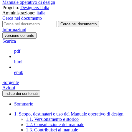
Manuale operativo di design
Progetto:
Designers Italia
Amministrazione:
italia
Cerca nel documento
Cerca nel documento
Informazioni
versione-corrente
Scarica
pdf
html
epub
Sorgente
Azioni
indice dei contenuti
Sommario
1. Scopo, destinatari e uso del Manuale operativo di design
1.1. Versionamento e storico
1.2. Consultazione del manuale
1.3. Contribuisci al manuale