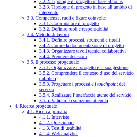
3.2.2. Tipologie di progetto in base al focus
3.2.3. Tipologie di progetto in base all’ambito di
intervento
3.3. Competenze, ruoli e figure coinvolte
3.3.1. Coordinatore di progetto
3.3.2. Definire ruoli e responsabilità
3.4. Metodo di lavoro
3.4.1. Definire processi, strumenti e rituali
3.4.2. Curare la documentazione di progetto
3.4.3. Organizzare tavoli tecnici collaborativi
3.4.4. Prendere decisioni
3.5. Il processo progettuale
3.5.1. Organizzare il progetto e la sua gestione
3.5.2. Comprendere il contesto d’uso del servizio
pubblico
3.5.3. Progettare i processi e i
touchpoint
del
servizio
3.5.4. Realizzare l’interfaccia utente del servizio
3.5.5. Validare la soluzione ottenuta
4. Ricerca progettuale
4.1. Ricerca primaria
4.1.1. Interviste
4.1.2. Questionari
4.1.3. Test di usabilità
4.1.4. Web analytics