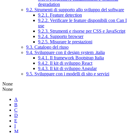
degradation
9.2. Strumenti di supporto allo sviluppo del software
9.2.1. Feature detection
9.2.2. Verificare le feature disponibili con Can I
use
9.2.3. Strumenti e risorse per CSS e JavaScript
9.2.4. Supporto browser
9.2.5. Misurare le prestazioni
9.3. Catalogo del riuso
9.4. Sviluppare con il design system .italia
9.4.1. Il framework Bootstrap Italia
9.4.2. Il kit di sviluppo React
9.4.3. Il kit di sviluppo Angular
9.5. Sviluppare con i modelli di sito e servizi
None
None
A
B
C
D
E
I
M