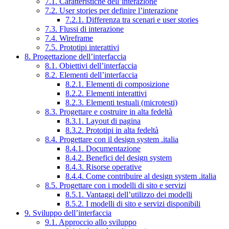
7.1. Caratteristiche dell’interazione
7.2. User stories per definire l’interazione
7.2.1. Differenza tra scenari e user stories
7.3. Flussi di interazione
7.4. Wireframe
7.5. Prototipi interattivi
8. Progettazione dell’interfaccia
8.1. Obiettivi dell’interfaccia
8.2. Elementi dell’interfaccia
8.2.1. Elementi di composizione
8.2.2. Elementi interattivi
8.2.3. Elementi testuali (microtesti)
8.3. Progettare e costruire in alta fedeltà
8.3.1. Layout di pagina
8.3.2. Prototipi in alta fedeltà
8.4. Progettare con il design system .italia
8.4.1. Documentazione
8.4.2. Benefici del design system
8.4.3. Risorse operative
8.4.4. Come contribuire al design system .italia
8.5. Progettare con i modelli di sito e servizi
8.5.1. Vantaggi dell’utilizzo dei modelli
8.5.2. I modelli di sito e servizi disponibili
9. Sviluppo dell’interfaccia
9.1. Approccio allo sviluppo