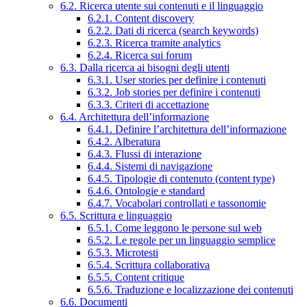
6.2. Ricerca utente sui contenuti e il linguaggio
6.2.1. Content discovery
6.2.2. Dati di ricerca (search keywords)
6.2.3. Ricerca tramite analytics
6.2.4. Ricerca sui forum
6.3. Dalla ricerca ai bisogni degli utenti
6.3.1. User stories per definire i contenuti
6.3.2. Job stories per definire i contenuti
6.3.3. Criteri di accettazione
6.4. Architettura dell’informazione
6.4.1. Definire l’architettura dell’informazione
6.4.2. Alberatura
6.4.3. Flussi di interazione
6.4.4. Sistemi di navigazione
6.4.5. Tipologie di contenuto (content type)
6.4.6. Ontologie e standard
6.4.7. Vocabolari controllati e tassonomie
6.5. Scrittura e linguaggio
6.5.1. Come leggono le persone sul web
6.5.2. Le regole per un linguaggio semplice
6.5.3. Microtesti
6.5.4. Scrittura collaborativa
6.5.5. Content critique
6.5.6. Traduzione e localizzazione dei contenuti
6.6. Documenti