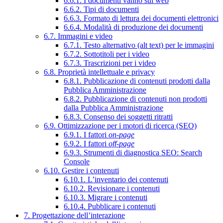
6.6.1. I documenti vanno sul web
6.6.2. Tipi di documenti
6.6.3. Formato di lettura dei documenti elettronici
6.6.4. Modalità di produzione dei documenti
6.7. Immagini e video
6.7.1. Testo alternativo (alt text) per le immagini
6.7.2. Sottotitoli per i video
6.7.3. Trascrizioni per i video
6.8. Proprietà intellettuale e privacy
6.8.1. Pubblicazione di contenuti prodotti dalla
Pubblica Amministrazione
6.8.2. Pubblicazione di contenuti non prodotti
dalla Pubblica Amministrazione
6.8.3. Consenso dei soggetti ritratti
6.9. Ottimizzazione per i motori di ricerca (SEO)
6.9.1. I fattori
on-page
6.9.2. I fattori
off-page
6.9.3. Strumenti di diagnostica SEO: Search
Console
6.10. Gestire i contenuti
6.10.1. L’inventario dei contenuti
6.10.2. Revisionare i contenuti
6.10.3. Migrare i contenuti
6.10.4. Pubblicare i contenuti
7. Progettazione dell’interazione