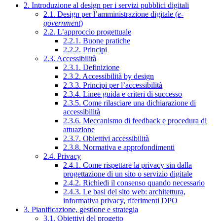
2. Introduzione al design per i servizi pubblici digitali
2.1. Design per l’amministrazione digitale (
e-
government
)
2.2. L’approccio progettuale
2.2.1. Buone pratiche
2.2.2. Principi
2.3. Accessibilità
2.3.1. Definizione
2.3.2. Accessibilità by design
2.3.3. Principi per l’accessibilità
2.3.4. Linee guida e criteri di successo
2.3.5. Come rilasciare una dichiarazione di
accessibilità
2.3.6. Meccanismo di feedback e procedura di
attuazione
2.3.7. Obiettivi accessibilità
2.3.8. Normativa e approfondimenti
2.4. Privacy
2.4.1. Come rispettare la privacy sin dalla
progettazione di un sito o servizio digitale
2.4.2. Richiedi il consenso quando necessario
2.4.3. Le basi del sito web: architettura,
informativa privacy, riferimenti DPO
3. Pianificazione, gestione e strategia
3.1. Obiettivi del progetto