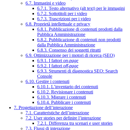
6.7. Immagini e video
6.7.1. Testo alternativo (alt text) per le immagini
6.7.2. Sottotitoli per i video
6.7.3. Trascrizioni per i video
6.8. Proprietà intellettuale e privacy
6.8.1. Pubblicazione di contenuti prodotti dalla
Pubblica Amministrazione
6.8.2. Pubblicazione di contenuti non prodotti
dalla Pubblica Amministrazione
6.8.3. Consenso dei soggetti ritratti
6.9. Ottimizzazione per i motori di ricerca (SEO)
6.9.1. I fattori
on-page
6.9.2. I fattori
off-page
6.9.3. Strumenti di diagnostica SEO: Search
Console
6.10. Gestire i contenuti
6.10.1. L’inventario dei contenuti
6.10.2. Revisionare i contenuti
6.10.3. Migrare i contenuti
6.10.4. Pubblicare i contenuti
7. Progettazione dell’interazione
7.1. Caratteristiche dell’interazione
7.2. User stories per definire l’interazione
7.2.1. Differenza tra scenari e user stories
7.3. Flussi di interazione