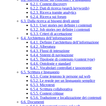
6.2.1. Content discovery
6.2.2. Dati di ricerca (search keywords)
6.2.3. Ricerca tramite analytics
6.2.4. Ricerca sui forum
6.3. Dalla ricerca ai bisogni degli utenti
6.3.1. User stories per definire i contenuti
6.3.2. Job stories per definire i contenuti
6.3.3. Criteri di accettazione
6.4. Architettura dell’informazione
6.4.1. Definire l’architettura dell’informazione
6.4.2. Alberatura
6.4.3. Flussi di interazione
6.4.4. Sistemi di navigazione
6.4.5. Tipologie di contenuto (content type)
6.4.6. Ontologie e standard
6.4.7. Vocabolari controllati e tassonomie
6.5. Scrittura e linguaggio
6.5.1. Come leggono le persone sul web
6.5.2. Le regole per un linguaggio semplice
6.5.3. Microtesti
6.5.4. Scrittura collaborativa
6.5.5. Content critique
6.5.6. Traduzione e localizzazione dei contenuti
6.6. Documenti