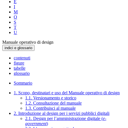
E
I
M
O
S
T
U
Manuale operativo di design
indici e glossario
contenuti
figure
tabelle
glossario
Sommario
1. Scopo, destinatari e uso del Manuale operativo di design
1.1. Versionamento e storico
1.2. Consultazione del manuale
1.3. Contribuisci al manuale
2. Introduzione al design per i servizi pubblici digitali
2.1. Design per l’amministrazione digitale (
e-
government
)