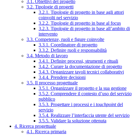
3.1. Obiettivi del progetto
3.2. Tipologie di progetti
3.2.1. Tipologie di progetto in base agli attori
coinvolti nel servizio
3.2.2. Tipologie di progetto in base al focus
3.2.3. Tipologie di progetto in base all’ambito di
intervento
3.3. Competenze, ruoli e figure coinvolte
3.3.1. Coordinatore di progetto
3.3.2. Definire ruoli e responsabilità
3.4. Metodo di lavoro
3.4.1. Definire processi, strumenti e rituali
3.4.2. Curare la documentazione di progetto
3.4.3. Organizzare tavoli tecnici collaborativi
3.4.4. Prendere decisioni
3.5. Il processo progettuale
3.5.1. Organizzare il progetto e la sua gestione
3.5.2. Comprendere il contesto d’uso del servizio
pubblico
3.5.3. Progettare i processi e i
touchpoint
del
servizio
3.5.4. Realizzare l’interfaccia utente del servizio
3.5.5. Validare la soluzione ottenuta
4. Ricerca progettuale
4.1. Ricerca primaria