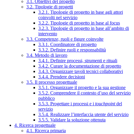
3.1. Obiettivi del progetto
3.2. Tipologie di progetti
3.2.1. Tipologie di progetto in base agli attori
coinvolti nel servizio
3.2.2. Tipologie di progetto in base al focus
3.2.3. Tipologie di progetto in base all’ambito di
intervento
3.3. Competenze, ruoli e figure coinvolte
3.3.1. Coordinatore di progetto
3.3.2. Definire ruoli e responsabilità
3.4. Metodo di lavoro
3.4.1. Definire processi, strumenti e rituali
3.4.2. Curare la documentazione di progetto
3.4.3. Organizzare tavoli tecnici collaborativi
3.4.4. Prendere decisioni
3.5. Il processo progettuale
3.5.1. Organizzare il progetto e la sua gestione
3.5.2. Comprendere il contesto d’uso del servizio
pubblico
3.5.3. Progettare i processi e i
touchpoint
del
servizio
3.5.4. Realizzare l’interfaccia utente del servizio
3.5.5. Validare la soluzione ottenuta
4. Ricerca progettuale
4.1. Ricerca primaria