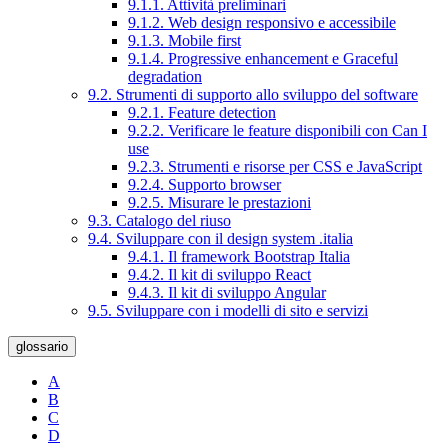
9.1.1. Attività preliminari
9.1.2. Web design responsivo e accessibile
9.1.3. Mobile first
9.1.4. Progressive enhancement e Graceful
degradation
9.2. Strumenti di supporto allo sviluppo del software
9.2.1. Feature detection
9.2.2. Verificare le feature disponibili con Can I
use
9.2.3. Strumenti e risorse per CSS e JavaScript
9.2.4. Supporto browser
9.2.5. Misurare le prestazioni
9.3. Catalogo del riuso
9.4. Sviluppare con il design system .italia
9.4.1. Il framework Bootstrap Italia
9.4.2. Il kit di sviluppo React
9.4.3. Il kit di sviluppo Angular
9.5. Sviluppare con i modelli di sito e servizi
glossario
A
B
C
D