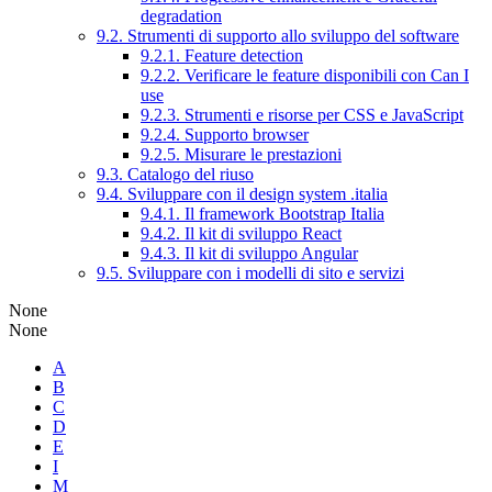
degradation
9.2. Strumenti di supporto allo sviluppo del software
9.2.1. Feature detection
9.2.2. Verificare le feature disponibili con Can I
use
9.2.3. Strumenti e risorse per CSS e JavaScript
9.2.4. Supporto browser
9.2.5. Misurare le prestazioni
9.3. Catalogo del riuso
9.4. Sviluppare con il design system .italia
9.4.1. Il framework Bootstrap Italia
9.4.2. Il kit di sviluppo React
9.4.3. Il kit di sviluppo Angular
9.5. Sviluppare con i modelli di sito e servizi
None
None
A
B
C
D
E
I
M