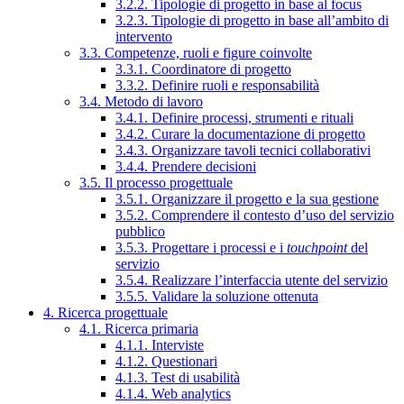
3.2.2. Tipologie di progetto in base al focus
3.2.3. Tipologie di progetto in base all’ambito di
intervento
3.3. Competenze, ruoli e figure coinvolte
3.3.1. Coordinatore di progetto
3.3.2. Definire ruoli e responsabilità
3.4. Metodo di lavoro
3.4.1. Definire processi, strumenti e rituali
3.4.2. Curare la documentazione di progetto
3.4.3. Organizzare tavoli tecnici collaborativi
3.4.4. Prendere decisioni
3.5. Il processo progettuale
3.5.1. Organizzare il progetto e la sua gestione
3.5.2. Comprendere il contesto d’uso del servizio
pubblico
3.5.3. Progettare i processi e i
touchpoint
del
servizio
3.5.4. Realizzare l’interfaccia utente del servizio
3.5.5. Validare la soluzione ottenuta
4. Ricerca progettuale
4.1. Ricerca primaria
4.1.1. Interviste
4.1.2. Questionari
4.1.3. Test di usabilità
4.1.4. Web analytics