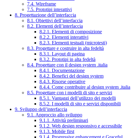
7.4. Wireframe
7.5. Prototipi interattivi
8. Progettazione dell’interfaccia
8.1. Obiettivi dell’interfaccia
8.2. Elementi dell’interfaccia
8.2.1. Elementi di composizione
8.2.2. Elementi interattivi
8.2.3. Elementi testuali (microtesti)
8.3. Progettare e costruire in alta fedeltà
8.3.1. Layout di pagina
8.3.2. Prototipi in alta fedeltà
8.4. Progettare con il design system .italia
8.4.1. Documentazione
8.4.2. Benefici del design system
8.4.3. Risorse operative
8.4.4. Come contribuire al design system .italia
8.5. Progettare con i modelli di sito e servizi
8.5.1. Vantaggi dell’utilizzo dei modelli
8.5.2. I modelli di sito e servizi disponibili
9. Sviluppo dell’interfaccia
9.1. Approccio allo sviluppo
9.1.1. Attività preliminari
9.1.2. Web design responsivo e accessibile
9.1.3. Mobile first
9.1.4. Progressive enhancement e Graceful