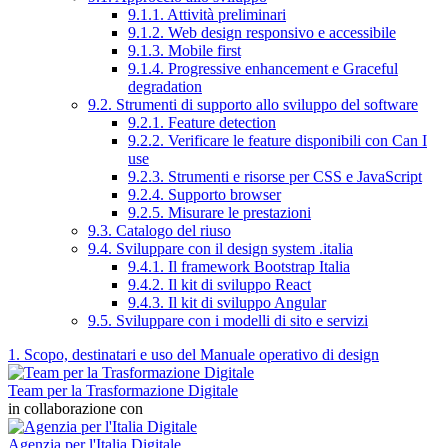
9.1.1. Attività preliminari
9.1.2. Web design responsivo e accessibile
9.1.3. Mobile first
9.1.4. Progressive enhancement e Graceful
degradation
9.2. Strumenti di supporto allo sviluppo del software
9.2.1. Feature detection
9.2.2. Verificare le feature disponibili con Can I
use
9.2.3. Strumenti e risorse per CSS e JavaScript
9.2.4. Supporto browser
9.2.5. Misurare le prestazioni
9.3. Catalogo del riuso
9.4. Sviluppare con il design system .italia
9.4.1. Il framework Bootstrap Italia
9.4.2. Il kit di sviluppo React
9.4.3. Il kit di sviluppo Angular
9.5. Sviluppare con i modelli di sito e servizi
1. Scopo, destinatari e uso del Manuale operativo di design
Team per la Trasformazione Digitale
in collaborazione con
Agenzia per l'Italia Digitale