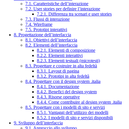
7.1. Caratteristiche dell’interazione
7.2. User stories per definire l’interazione
7.2.1. Differenza tra scenari e user stories
7.3. Flussi di interazione
7.4. Wireframe
7.5. Prototipi interattivi
8. Progettazione dell’interfaccia
8.1. Obiettivi dell’interfaccia
8.2. Elementi dell’interfaccia
8.2.1. Elementi di composizione
8.2.2. Elementi interattivi
8.2.3. Elementi testuali (microtesti)
8.3. Progettare e costruire in alta fedeltà
8.3.1. Layout di pagina
8.3.2. Prototipi in alta fedeltà
8.4. Progettare con il design system .italia
8.4.1. Documentazione
8.4.2. Benefici del design system
8.4.3. Risorse operative
8.4.4. Come contribuire al design system .italia
8.5. Progettare con i modelli di sito e servizi
8.5.1. Vantaggi dell’utilizzo dei modelli
8.5.2. I modelli di sito e servizi disponibili
9. Sviluppo dell’interfaccia
9.1. Approccio allo sviluppo