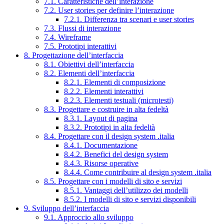
7.1. Caratteristiche dell’interazione
7.2. User stories per definire l’interazione
7.2.1. Differenza tra scenari e user stories
7.3. Flussi di interazione
7.4. Wireframe
7.5. Prototipi interattivi
8. Progettazione dell’interfaccia
8.1. Obiettivi dell’interfaccia
8.2. Elementi dell’interfaccia
8.2.1. Elementi di composizione
8.2.2. Elementi interattivi
8.2.3. Elementi testuali (microtesti)
8.3. Progettare e costruire in alta fedeltà
8.3.1. Layout di pagina
8.3.2. Prototipi in alta fedeltà
8.4. Progettare con il design system .italia
8.4.1. Documentazione
8.4.2. Benefici del design system
8.4.3. Risorse operative
8.4.4. Come contribuire al design system .italia
8.5. Progettare con i modelli di sito e servizi
8.5.1. Vantaggi dell’utilizzo dei modelli
8.5.2. I modelli di sito e servizi disponibili
9. Sviluppo dell’interfaccia
9.1. Approccio allo sviluppo