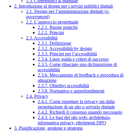
1.3. Contribuisci al manuale
2. Introduzione al design per i servizi pubblici digitali
2.1. Design per l’amministrazione digitale (
e-
government
)
2.2. L’approccio progettuale
2.2.1. Buone pratiche
2.2.2. Principi
2.3. Accessibilità
2.3.1. Definizione
2.3.2. Accessibilità by design
2.3.3. Principi per l’accessibilità
2.3.4. Linee guida e criteri di successo
2.3.5. Come rilasciare una dichiarazione di
accessibilità
2.3.6. Meccanismo di feedback e procedura di
attuazione
2.3.7. Obiettivi accessibilità
2.3.8. Normativa e approfondimenti
2.4. Privacy
2.4.1. Come rispettare la privacy sin dalla
progettazione di un sito o servizio digitale
2.4.2. Richiedi il consenso quando necessario
2.4.3. Le basi del sito web: architettura,
informativa privacy, riferimenti DPO
3. Pianificazione, gestione e strategia