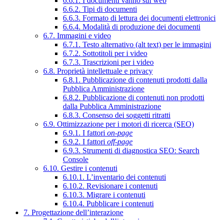
6.6.1. I documenti vanno sul web
6.6.2. Tipi di documenti
6.6.3. Formato di lettura dei documenti elettronici
6.6.4. Modalità di produzione dei documenti
6.7. Immagini e video
6.7.1. Testo alternativo (alt text) per le immagini
6.7.2. Sottotitoli per i video
6.7.3. Trascrizioni per i video
6.8. Proprietà intellettuale e privacy
6.8.1. Pubblicazione di contenuti prodotti dalla
Pubblica Amministrazione
6.8.2. Pubblicazione di contenuti non prodotti
dalla Pubblica Amministrazione
6.8.3. Consenso dei soggetti ritratti
6.9. Ottimizzazione per i motori di ricerca (SEO)
6.9.1. I fattori
on-page
6.9.2. I fattori
off-page
6.9.3. Strumenti di diagnostica SEO: Search
Console
6.10. Gestire i contenuti
6.10.1. L’inventario dei contenuti
6.10.2. Revisionare i contenuti
6.10.3. Migrare i contenuti
6.10.4. Pubblicare i contenuti
7. Progettazione dell’interazione