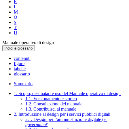
E
I
M
O
S
T
U
Manuale operativo di design
indici e glossario
contenuti
figure
tabelle
glossario
Sommario
1. Scopo, destinatari e uso del Manuale operativo di design
1.1. Versionamento e storico
1.2. Consultazione del manuale
1.3. Contribuisci al manuale
2. Introduzione al design per i servizi pubblici digitali
2.1. Design per l’amministrazione digitale (
e-
government
)