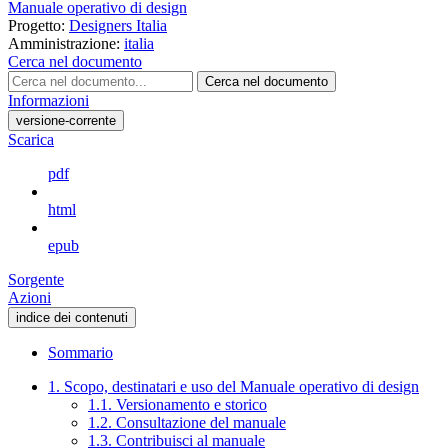
Manuale operativo di design
Progetto:
Designers Italia
Amministrazione:
italia
Cerca nel documento
Cerca nel documento
Informazioni
versione-corrente
Scarica
pdf
html
epub
Sorgente
Azioni
indice dei contenuti
Sommario
1. Scopo, destinatari e uso del Manuale operativo di design
1.1. Versionamento e storico
1.2. Consultazione del manuale
1.3. Contribuisci al manuale