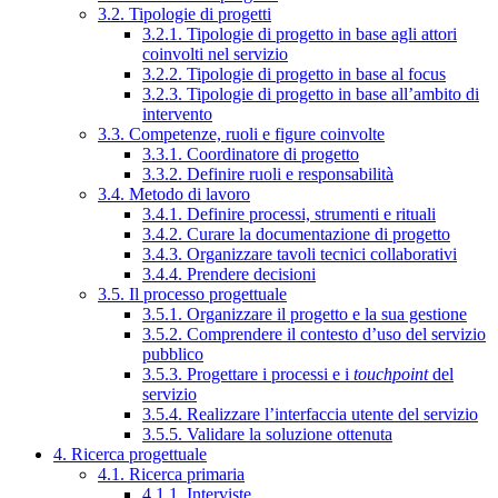
3.2. Tipologie di progetti
3.2.1. Tipologie di progetto in base agli attori
coinvolti nel servizio
3.2.2. Tipologie di progetto in base al focus
3.2.3. Tipologie di progetto in base all’ambito di
intervento
3.3. Competenze, ruoli e figure coinvolte
3.3.1. Coordinatore di progetto
3.3.2. Definire ruoli e responsabilità
3.4. Metodo di lavoro
3.4.1. Definire processi, strumenti e rituali
3.4.2. Curare la documentazione di progetto
3.4.3. Organizzare tavoli tecnici collaborativi
3.4.4. Prendere decisioni
3.5. Il processo progettuale
3.5.1. Organizzare il progetto e la sua gestione
3.5.2. Comprendere il contesto d’uso del servizio
pubblico
3.5.3. Progettare i processi e i
touchpoint
del
servizio
3.5.4. Realizzare l’interfaccia utente del servizio
3.5.5. Validare la soluzione ottenuta
4. Ricerca progettuale
4.1. Ricerca primaria
4.1.1. Interviste