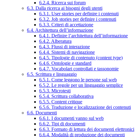
6.2.4. Ricerca sui forum
6.3. Dalla ricerca ai bisogni degli utenti
6.3.1. User stories per definire i contenuti
6.3.2. Job stories per definire i contenuti
6.3.3. Criteri di accettazione
6.4. Architettura dell’informazione
6.4.1. Definire l’architettura dell’informazione
6.4.2. Alberatura
6.4.3. Flussi di interazione
6.4.4. Sistemi di navigazione
6.4.5. Tipologie di contenuto (content type)
6.4.6. Ontologie e standard
6.4.7. Vocabolari controllati e tassonomie
6.5. Scrittura e linguaggio
6.5.1. Come leggono le persone sul web
6.5.2. Le regole per un linguaggio semplice
6.5.3. Microtesti
6.5.4. Scrittura collaborativa
6.5.5. Content critique
6.5.6. Traduzione e localizzazione dei contenuti
6.6. Documenti
6.6.1. I documenti vanno sul web
6.6.2. Tipi di documenti
6.6.3. Formato di lettura dei documenti elettronici
6.6.4. Modalità di produzione dei documenti