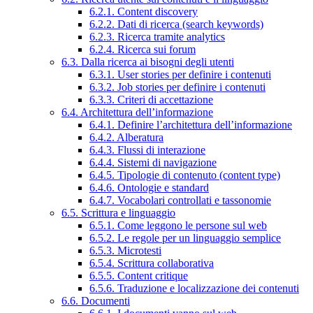
6.2.1. Content discovery
6.2.2. Dati di ricerca (search keywords)
6.2.3. Ricerca tramite analytics
6.2.4. Ricerca sui forum
6.3. Dalla ricerca ai bisogni degli utenti
6.3.1. User stories per definire i contenuti
6.3.2. Job stories per definire i contenuti
6.3.3. Criteri di accettazione
6.4. Architettura dell’informazione
6.4.1. Definire l’architettura dell’informazione
6.4.2. Alberatura
6.4.3. Flussi di interazione
6.4.4. Sistemi di navigazione
6.4.5. Tipologie di contenuto (content type)
6.4.6. Ontologie e standard
6.4.7. Vocabolari controllati e tassonomie
6.5. Scrittura e linguaggio
6.5.1. Come leggono le persone sul web
6.5.2. Le regole per un linguaggio semplice
6.5.3. Microtesti
6.5.4. Scrittura collaborativa
6.5.5. Content critique
6.5.6. Traduzione e localizzazione dei contenuti
6.6. Documenti