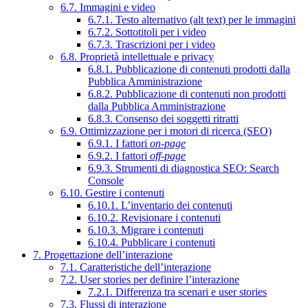
6.7. Immagini e video
6.7.1. Testo alternativo (alt text) per le immagini
6.7.2. Sottotitoli per i video
6.7.3. Trascrizioni per i video
6.8. Proprietà intellettuale e privacy
6.8.1. Pubblicazione di contenuti prodotti dalla
Pubblica Amministrazione
6.8.2. Pubblicazione di contenuti non prodotti
dalla Pubblica Amministrazione
6.8.3. Consenso dei soggetti ritratti
6.9. Ottimizzazione per i motori di ricerca (SEO)
6.9.1. I fattori
on-page
6.9.2. I fattori
off-page
6.9.3. Strumenti di diagnostica SEO: Search
Console
6.10. Gestire i contenuti
6.10.1. L’inventario dei contenuti
6.10.2. Revisionare i contenuti
6.10.3. Migrare i contenuti
6.10.4. Pubblicare i contenuti
7. Progettazione dell’interazione
7.1. Caratteristiche dell’interazione
7.2. User stories per definire l’interazione
7.2.1. Differenza tra scenari e user stories
7.3. Flussi di interazione