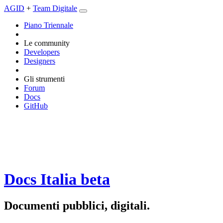
AGID
+
Team Digitale
Piano Triennale
Le community
Developers
Designers
Gli strumenti
Forum
Docs
GitHub
Docs Italia
beta
Documenti pubblici, digitali.