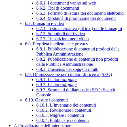
6.6.1. I documenti vanno sul web
6.6.2. Tipi di documenti
6.6.3. Formato di lettura dei documenti elettronici
6.6.4. Modalità di produzione dei documenti
6.7. Immagini e video
6.7.1. Testo alternativo (alt text) per le immagini
6.7.2. Sottotitoli per i video
6.7.3. Trascrizioni per i video
6.8. Proprietà intellettuale e privacy
6.8.1. Pubblicazione di contenuti prodotti dalla
Pubblica Amministrazione
6.8.2. Pubblicazione di contenuti non prodotti
dalla Pubblica Amministrazione
6.8.3. Consenso dei soggetti ritratti
6.9. Ottimizzazione per i motori di ricerca (SEO)
6.9.1. I fattori
on-page
6.9.2. I fattori
off-page
6.9.3. Strumenti di diagnostica SEO: Search
Console
6.10. Gestire i contenuti
6.10.1. L’inventario dei contenuti
6.10.2. Revisionare i contenuti
6.10.3. Migrare i contenuti
6.10.4. Pubblicare i contenuti
7. Progettazione dell’interazione