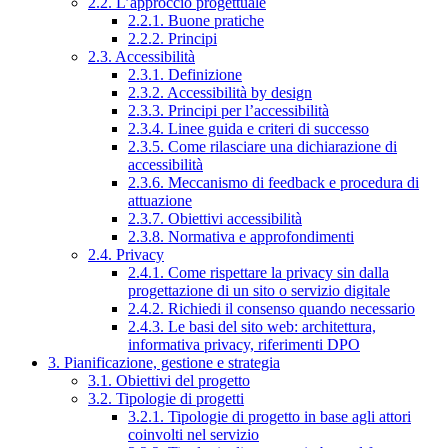
2.2. L’approccio progettuale
2.2.1. Buone pratiche
2.2.2. Principi
2.3. Accessibilità
2.3.1. Definizione
2.3.2. Accessibilità by design
2.3.3. Principi per l’accessibilità
2.3.4. Linee guida e criteri di successo
2.3.5. Come rilasciare una dichiarazione di
accessibilità
2.3.6. Meccanismo di feedback e procedura di
attuazione
2.3.7. Obiettivi accessibilità
2.3.8. Normativa e approfondimenti
2.4. Privacy
2.4.1. Come rispettare la privacy sin dalla
progettazione di un sito o servizio digitale
2.4.2. Richiedi il consenso quando necessario
2.4.3. Le basi del sito web: architettura,
informativa privacy, riferimenti DPO
3. Pianificazione, gestione e strategia
3.1. Obiettivi del progetto
3.2. Tipologie di progetti
3.2.1. Tipologie di progetto in base agli attori
coinvolti nel servizio