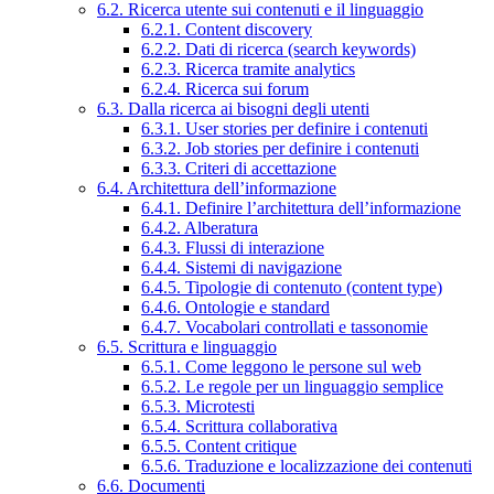
6.2. Ricerca utente sui contenuti e il linguaggio
6.2.1. Content discovery
6.2.2. Dati di ricerca (search keywords)
6.2.3. Ricerca tramite analytics
6.2.4. Ricerca sui forum
6.3. Dalla ricerca ai bisogni degli utenti
6.3.1. User stories per definire i contenuti
6.3.2. Job stories per definire i contenuti
6.3.3. Criteri di accettazione
6.4. Architettura dell’informazione
6.4.1. Definire l’architettura dell’informazione
6.4.2. Alberatura
6.4.3. Flussi di interazione
6.4.4. Sistemi di navigazione
6.4.5. Tipologie di contenuto (content type)
6.4.6. Ontologie e standard
6.4.7. Vocabolari controllati e tassonomie
6.5. Scrittura e linguaggio
6.5.1. Come leggono le persone sul web
6.5.2. Le regole per un linguaggio semplice
6.5.3. Microtesti
6.5.4. Scrittura collaborativa
6.5.5. Content critique
6.5.6. Traduzione e localizzazione dei contenuti
6.6. Documenti