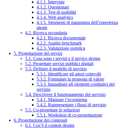
4.1.1. Interviste
4.1.2. Questionari
4.1.3. Test di usabilità
4.1.4. Web analytics
4.1.5. Strumenti di mappatura dell’esperienza
utente
4.2. Ricerca secondaria
4.2.1. Ricerca documentale
4.2.2. Analisi benchmark
4.2.3. Valutazione euristica
5. Progettazione dei servizi
5.1. Cosa sono i servizi e il service design
5.2. Progettare servizi pubblici digitali
5.3. Definire il modello di servizio
5.3.1. Identificare gli attori coinvolti
5.3.2. Formulare la proposta di valore
5.3.3. Inquadrare gli elementi costitutivi del
servizio
5.4. Descrivere il funzionamento del servizio
5.4.1. Mappare l’ecosistema
5.4.2. Rappresentare i flussi di servizio
5.5. Co-progettare le soluzioni
5.5.1. Workshop di co-progettazione
6. Progettazione dei contenuti
6.1. Cos’è il content design