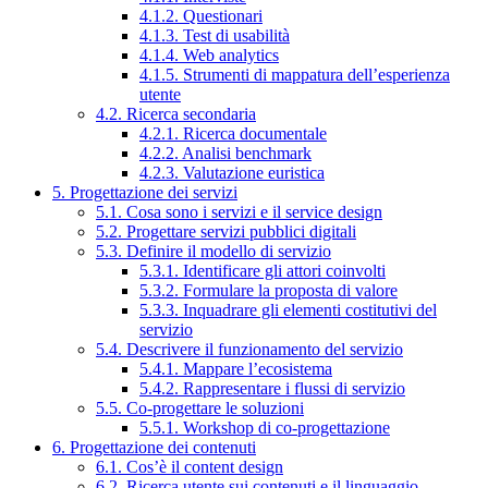
4.1.2. Questionari
4.1.3. Test di usabilità
4.1.4. Web analytics
4.1.5. Strumenti di mappatura dell’esperienza
utente
4.2. Ricerca secondaria
4.2.1. Ricerca documentale
4.2.2. Analisi benchmark
4.2.3. Valutazione euristica
5. Progettazione dei servizi
5.1. Cosa sono i servizi e il service design
5.2. Progettare servizi pubblici digitali
5.3. Definire il modello di servizio
5.3.1. Identificare gli attori coinvolti
5.3.2. Formulare la proposta di valore
5.3.3. Inquadrare gli elementi costitutivi del
servizio
5.4. Descrivere il funzionamento del servizio
5.4.1. Mappare l’ecosistema
5.4.2. Rappresentare i flussi di servizio
5.5. Co-progettare le soluzioni
5.5.1. Workshop di co-progettazione
6. Progettazione dei contenuti
6.1. Cos’è il content design
6.2. Ricerca utente sui contenuti e il linguaggio