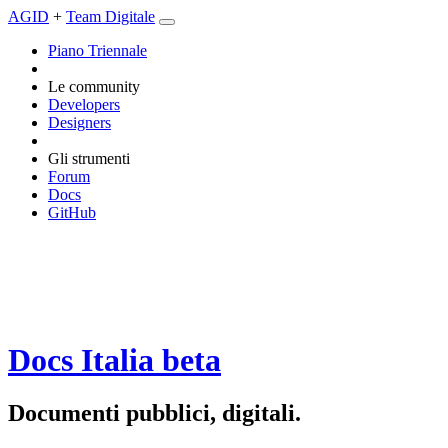
AGID
+
Team Digitale
Piano Triennale
Le community
Developers
Designers
Gli strumenti
Forum
Docs
GitHub
Docs Italia
beta
Documenti pubblici, digitali.