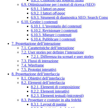
6.8.3. Consenso dei soggetti ritratti
6.9. Ottimizzazione per i motori di ricerca (SEO)
6.9.1. I fattori
on-page
6.9.2. I fattori
off-page
6.9.3. Strumenti di diagnostica SEO: Search Cons
6.10. Gestire i contenuti
6.10.1. L’inventario dei contenuti
6.10.2. Revisionare i contenuti
6.10.3. Migrare i contenuti
6.10.4. Pubblicare i contenuti
7. Progettazione dell’interazione
7.1. Caratteristiche dell’interazione
7.2. User stories per definire l’interazione
7.2.1. Differenza tra scenari e user stories
7.3. Flussi di interazione
7.4. Wireframe
7.5. Prototipi interattivi
8. Progettazione dell’interfaccia
8.1. Obiettivi dell’interfaccia
8.2. Elementi dell’interfaccia
8.2.1. Elementi di composizione
8.2.2. Elementi interattivi
8.2.3. Elementi testuali (microtesti)
8.3. Progettare e costruire in alta fedeltà
8.3.1. Layout di pagina