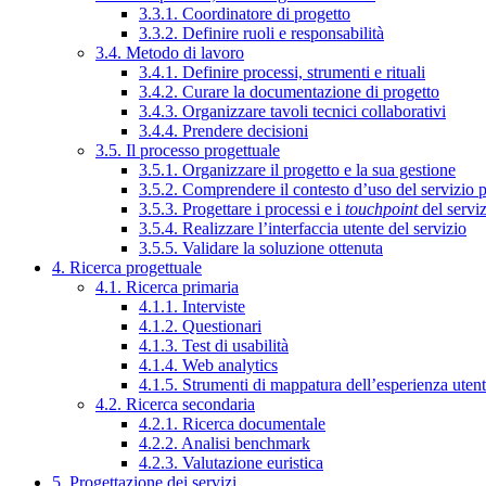
3.3.1. Coordinatore di progetto
3.3.2. Definire ruoli e responsabilità
3.4. Metodo di lavoro
3.4.1. Definire processi, strumenti e rituali
3.4.2. Curare la documentazione di progetto
3.4.3. Organizzare tavoli tecnici collaborativi
3.4.4. Prendere decisioni
3.5. Il processo progettuale
3.5.1. Organizzare il progetto e la sua gestione
3.5.2. Comprendere il contesto d’uso del servizio 
3.5.3. Progettare i processi e i
touchpoint
del servi
3.5.4. Realizzare l’interfaccia utente del servizio
3.5.5. Validare la soluzione ottenuta
4. Ricerca progettuale
4.1. Ricerca primaria
4.1.1. Interviste
4.1.2. Questionari
4.1.3. Test di usabilità
4.1.4. Web analytics
4.1.5. Strumenti di mappatura dell’esperienza uten
4.2. Ricerca secondaria
4.2.1. Ricerca documentale
4.2.2. Analisi benchmark
4.2.3. Valutazione euristica
5. Progettazione dei servizi