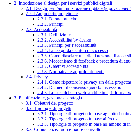
2. Introduzione al design per i servizi pubblici digitali
2.1. Design per l’amministrazione digitale (
e-government
2.2. L’approccio progettuale
2.2.1. Buone pratiche
2.2.2. Principi
2.3. Accessibilità
2.3.1. Definizione
2.3.2. Accessibilità by design
2.3.3. Principi per l’accessibilità
2.3.4. Linee guida e criteri di successo
2.3.5. Come rilasciare una dichiarazione di accessib
2.3.6. Meccanismo di feedback e procedura di attu
2.3.7. Obiettivi accessibilità
2.3.8. Normativa e approfondimenti
2.4. Privacy
2.4.1. Come rispettare la privacy sin dalla progettaz
2.4.2. Richiedi il consenso quando necessario
2.4.3. Le basi del sito web: architettura, informati
3. Pianificazione, gestione e strategia
3.1. Obiettivi del progetto
3.2. Tipologie di progetti
3.2.1. Tipologie di progetto in base agli attori coinv
3.2.2. Tipologie di progetto in base al focus
3.2.3. Tipologie di progetto in base all’ambito di i
3.3. Competenze, ruoli e figure coinvolte