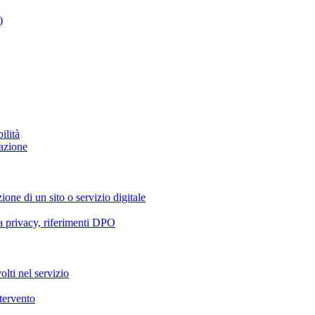
)
ilità
azione
ione di un sito o servizio digitale
va privacy, riferimenti DPO
olti nel servizio
ntervento