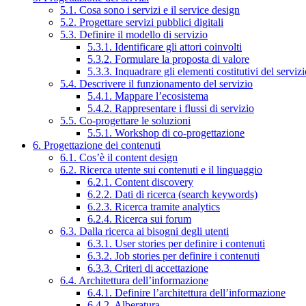
5.1. Cosa sono i servizi e il service design
5.2. Progettare servizi pubblici digitali
5.3. Definire il modello di servizio
5.3.1. Identificare gli attori coinvolti
5.3.2. Formulare la proposta di valore
5.3.3. Inquadrare gli elementi costitutivi del serviz
5.4. Descrivere il funzionamento del servizio
5.4.1. Mappare l’ecosistema
5.4.2. Rappresentare i flussi di servizio
5.5. Co-progettare le soluzioni
5.5.1. Workshop di co-progettazione
6. Progettazione dei contenuti
6.1. Cos’è il content design
6.2. Ricerca utente sui contenuti e il linguaggio
6.2.1. Content discovery
6.2.2. Dati di ricerca (search keywords)
6.2.3. Ricerca tramite analytics
6.2.4. Ricerca sui forum
6.3. Dalla ricerca ai bisogni degli utenti
6.3.1. User stories per definire i contenuti
6.3.2. Job stories per definire i contenuti
6.3.3. Criteri di accettazione
6.4. Architettura dell’informazione
6.4.1. Definire l’architettura dell’informazione
6.4.2. Alberatura