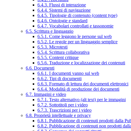
6.4.3. Flussi di interazione
6.4.4. Sistemi di navigazione
6.4.5. Tipologie di contenuto (content type)
6.4.6. Ontologie e standard
6.4.7. Vocabolari controllati e tassonomie
6.5. Scrittura e linguaggio
6.5.1. Come leggono le persone sul web
6.5.2. Le regole per un linguaggio semplice
6.5.3. Microtesti
6.5.4. Scrittura collaborativa
6.5.5. Content critique
6.5.6. Traduzione e localizzazione dei contenuti
6.6. Documenti
6.6.1. I documenti vanno sul web
6.6.2. Tipi di documenti
6.6.3. Formato di lettura dei documenti elettronici
6.6.4. Modalità di produzione dei documenti
6.7. Immagini e video
6.7.1. Testo alternativo (alt text) per le immagini
6.7.2. Sottotitoli per i video
6.7.3. Trascrizioni per i video
6.8. Proprietà intellettuale e privacy
6.8.1. Pubblicazione di contenuti prodotti dalla P
6.8.2. Pubblicazione di contenuti non prodotti dal