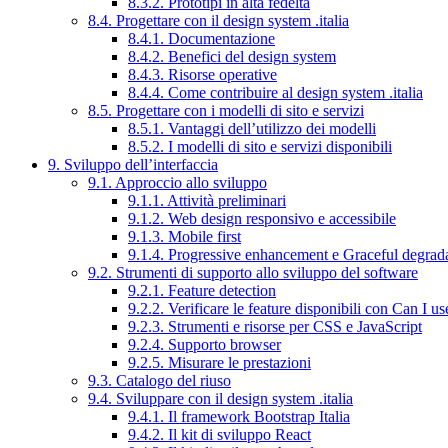
8.3.2. Prototipi in alta fedeltà
8.4. Progettare con il design system .italia
8.4.1. Documentazione
8.4.2. Benefici del design system
8.4.3. Risorse operative
8.4.4. Come contribuire al design system .italia
8.5. Progettare con i modelli di sito e servizi
8.5.1. Vantaggi dell’utilizzo dei modelli
8.5.2. I modelli di sito e servizi disponibili
9. Sviluppo dell’interfaccia
9.1. Approccio allo sviluppo
9.1.1. Attività preliminari
9.1.2. Web design responsivo e accessibile
9.1.3. Mobile first
9.1.4. Progressive enhancement e Graceful degrad
9.2. Strumenti di supporto allo sviluppo del software
9.2.1. Feature detection
9.2.2. Verificare le feature disponibili con Can I us
9.2.3. Strumenti e risorse per CSS e JavaScript
9.2.4. Supporto browser
9.2.5. Misurare le prestazioni
9.3. Catalogo del riuso
9.4. Sviluppare con il design system .italia
9.4.1. Il framework Bootstrap Italia
9.4.2. Il kit di sviluppo React