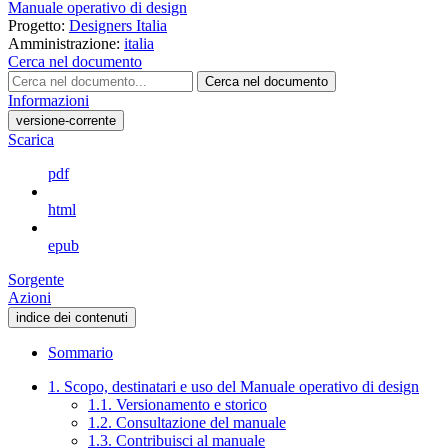
Manuale operativo di design
Progetto:
Designers Italia
Amministrazione:
italia
Cerca nel documento
Cerca nel documento
Informazioni
versione-corrente
Scarica
pdf
html
epub
Sorgente
Azioni
indice dei contenuti
Sommario
1. Scopo, destinatari e uso del Manuale operativo di design
1.1. Versionamento e storico
1.2. Consultazione del manuale
1.3. Contribuisci al manuale