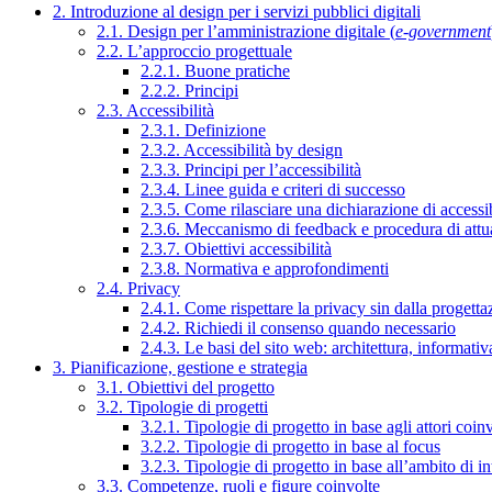
2. Introduzione al design per i servizi pubblici digitali
2.1. Design per l’amministrazione digitale (
e-government
2.2. L’approccio progettuale
2.2.1. Buone pratiche
2.2.2. Principi
2.3. Accessibilità
2.3.1. Definizione
2.3.2. Accessibilità by design
2.3.3. Principi per l’accessibilità
2.3.4. Linee guida e criteri di successo
2.3.5. Come rilasciare una dichiarazione di accessib
2.3.6. Meccanismo di feedback e procedura di attu
2.3.7. Obiettivi accessibilità
2.3.8. Normativa e approfondimenti
2.4. Privacy
2.4.1. Come rispettare la privacy sin dalla progettaz
2.4.2. Richiedi il consenso quando necessario
2.4.3. Le basi del sito web: architettura, informati
3. Pianificazione, gestione e strategia
3.1. Obiettivi del progetto
3.2. Tipologie di progetti
3.2.1. Tipologie di progetto in base agli attori coinv
3.2.2. Tipologie di progetto in base al focus
3.2.3. Tipologie di progetto in base all’ambito di i
3.3. Competenze, ruoli e figure coinvolte