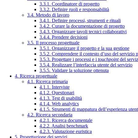
3.3.1. Coordinatore di progetto
3.3.2. Definire ruoli e responsabilità
3.4. Metodo di lavoro
3.4.1. Definire processi, strumenti e rituali
3.4.2. Curare la documentazione di progetto
3.4.3. Organizzare tavoli tecnici collaborativi
3.4.4. Prendere decisioni
3.5. Il processo progettuale
3.5.1. Organizzare il progetto e la sua gestione
3.5.2. Comprendere il contesto d’uso del servizio 
3.5.3. Progettare i processi e i
touchpoint
del servi
3.5.4. Realizzare l’interfaccia utente del servizio
3.5.5. Validare la soluzione ottenuta
4. Ricerca progettuale
4.1. Ricerca primaria
4.1.1. Interviste
4.1.2. Questionari
4.1.3. Test di usabilità
4.1.4. Web analytics
4.1.5. Strumenti di mappatura dell’esperienza uten
4.2. Ricerca secondaria
4.2.1. Ricerca documentale
4.2.2. Analisi benchmark
4.2.3. Valutazione euristica
5. Progettazione dei servizi