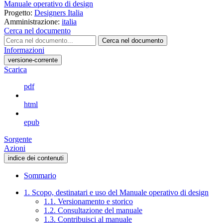
Manuale operativo di design
Progetto:
Designers Italia
Amministrazione:
italia
Cerca nel documento
Cerca nel documento
Informazioni
versione-corrente
Scarica
pdf
html
epub
Sorgente
Azioni
indice dei contenuti
Sommario
1. Scopo, destinatari e uso del Manuale operativo di design
1.1. Versionamento e storico
1.2. Consultazione del manuale
1.3. Contribuisci al manuale