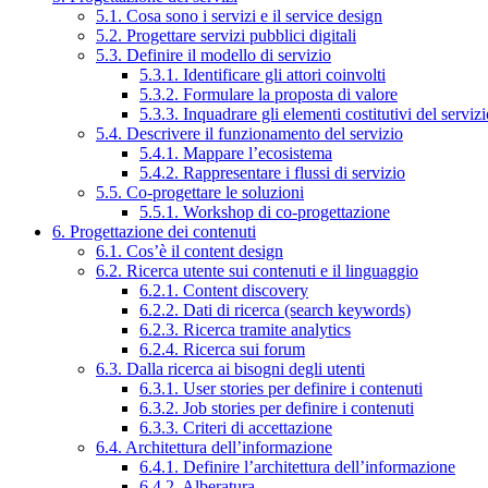
5.1. Cosa sono i servizi e il service design
5.2. Progettare servizi pubblici digitali
5.3. Definire il modello di servizio
5.3.1. Identificare gli attori coinvolti
5.3.2. Formulare la proposta di valore
5.3.3. Inquadrare gli elementi costitutivi del serviz
5.4. Descrivere il funzionamento del servizio
5.4.1. Mappare l’ecosistema
5.4.2. Rappresentare i flussi di servizio
5.5. Co-progettare le soluzioni
5.5.1. Workshop di co-progettazione
6. Progettazione dei contenuti
6.1. Cos’è il content design
6.2. Ricerca utente sui contenuti e il linguaggio
6.2.1. Content discovery
6.2.2. Dati di ricerca (search keywords)
6.2.3. Ricerca tramite analytics
6.2.4. Ricerca sui forum
6.3. Dalla ricerca ai bisogni degli utenti
6.3.1. User stories per definire i contenuti
6.3.2. Job stories per definire i contenuti
6.3.3. Criteri di accettazione
6.4. Architettura dell’informazione
6.4.1. Definire l’architettura dell’informazione
6.4.2. Alberatura