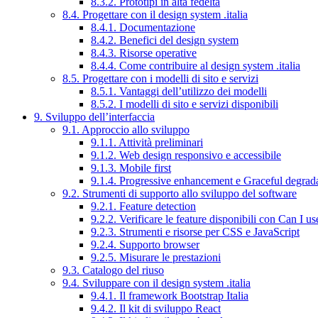
8.3.2. Prototipi in alta fedeltà
8.4. Progettare con il design system .italia
8.4.1. Documentazione
8.4.2. Benefici del design system
8.4.3. Risorse operative
8.4.4. Come contribuire al design system .italia
8.5. Progettare con i modelli di sito e servizi
8.5.1. Vantaggi dell’utilizzo dei modelli
8.5.2. I modelli di sito e servizi disponibili
9. Sviluppo dell’interfaccia
9.1. Approccio allo sviluppo
9.1.1. Attività preliminari
9.1.2. Web design responsivo e accessibile
9.1.3. Mobile first
9.1.4. Progressive enhancement e Graceful degrad
9.2. Strumenti di supporto allo sviluppo del software
9.2.1. Feature detection
9.2.2. Verificare le feature disponibili con Can I us
9.2.3. Strumenti e risorse per CSS e JavaScript
9.2.4. Supporto browser
9.2.5. Misurare le prestazioni
9.3. Catalogo del riuso
9.4. Sviluppare con il design system .italia
9.4.1. Il framework Bootstrap Italia
9.4.2. Il kit di sviluppo React