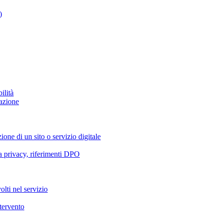
)
ilità
azione
ione di un sito o servizio digitale
va privacy, riferimenti DPO
olti nel servizio
ntervento