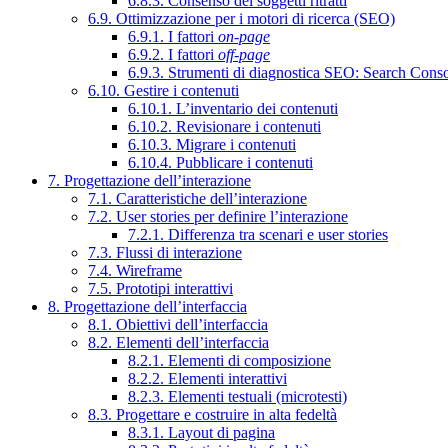
6.8.3. Consenso dei soggetti ritratti
6.9. Ottimizzazione per i motori di ricerca (SEO)
6.9.1. I fattori
on-page
6.9.2. I fattori
off-page
6.9.3. Strumenti di diagnostica SEO: Search Cons
6.10. Gestire i contenuti
6.10.1. L’inventario dei contenuti
6.10.2. Revisionare i contenuti
6.10.3. Migrare i contenuti
6.10.4. Pubblicare i contenuti
7. Progettazione dell’interazione
7.1. Caratteristiche dell’interazione
7.2. User stories per definire l’interazione
7.2.1. Differenza tra scenari e user stories
7.3. Flussi di interazione
7.4. Wireframe
7.5. Prototipi interattivi
8. Progettazione dell’interfaccia
8.1. Obiettivi dell’interfaccia
8.2. Elementi dell’interfaccia
8.2.1. Elementi di composizione
8.2.2. Elementi interattivi
8.2.3. Elementi testuali (microtesti)
8.3. Progettare e costruire in alta fedeltà
8.3.1. Layout di pagina