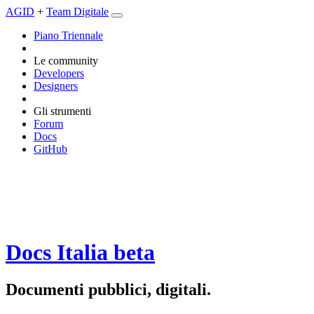
AGID
+
Team Digitale
Piano Triennale
Le community
Developers
Designers
Gli strumenti
Forum
Docs
GitHub
Docs Italia
beta
Documenti pubblici, digitali.