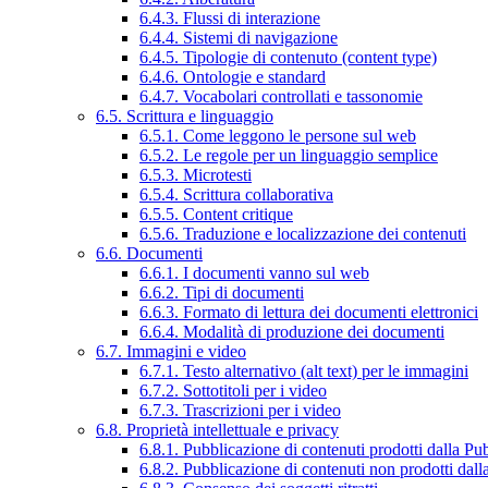
6.4.3. Flussi di interazione
6.4.4. Sistemi di navigazione
6.4.5. Tipologie di contenuto (content type)
6.4.6. Ontologie e standard
6.4.7. Vocabolari controllati e tassonomie
6.5. Scrittura e linguaggio
6.5.1. Come leggono le persone sul web
6.5.2. Le regole per un linguaggio semplice
6.5.3. Microtesti
6.5.4. Scrittura collaborativa
6.5.5. Content critique
6.5.6. Traduzione e localizzazione dei contenuti
6.6. Documenti
6.6.1. I documenti vanno sul web
6.6.2. Tipi di documenti
6.6.3. Formato di lettura dei documenti elettronici
6.6.4. Modalità di produzione dei documenti
6.7. Immagini e video
6.7.1. Testo alternativo (alt text) per le immagini
6.7.2. Sottotitoli per i video
6.7.3. Trascrizioni per i video
6.8. Proprietà intellettuale e privacy
6.8.1. Pubblicazione di contenuti prodotti dalla P
6.8.2. Pubblicazione di contenuti non prodotti dal