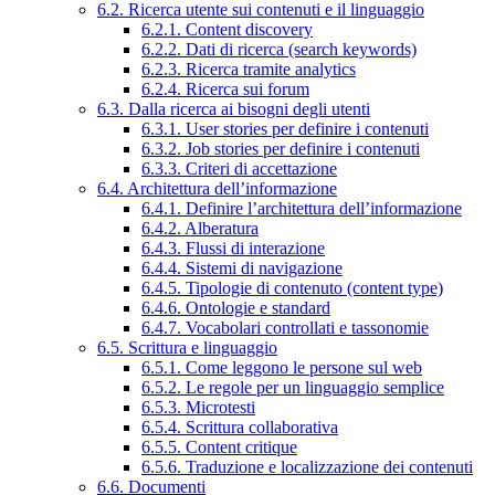
6.2. Ricerca utente sui contenuti e il linguaggio
6.2.1. Content discovery
6.2.2. Dati di ricerca (search keywords)
6.2.3. Ricerca tramite analytics
6.2.4. Ricerca sui forum
6.3. Dalla ricerca ai bisogni degli utenti
6.3.1. User stories per definire i contenuti
6.3.2. Job stories per definire i contenuti
6.3.3. Criteri di accettazione
6.4. Architettura dell’informazione
6.4.1. Definire l’architettura dell’informazione
6.4.2. Alberatura
6.4.3. Flussi di interazione
6.4.4. Sistemi di navigazione
6.4.5. Tipologie di contenuto (content type)
6.4.6. Ontologie e standard
6.4.7. Vocabolari controllati e tassonomie
6.5. Scrittura e linguaggio
6.5.1. Come leggono le persone sul web
6.5.2. Le regole per un linguaggio semplice
6.5.3. Microtesti
6.5.4. Scrittura collaborativa
6.5.5. Content critique
6.5.6. Traduzione e localizzazione dei contenuti
6.6. Documenti