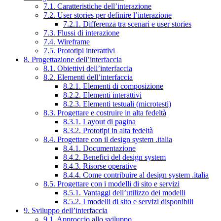
7.1. Caratteristiche dell’interazione
7.2. User stories per definire l’interazione
7.2.1. Differenza tra scenari e user stories
7.3. Flussi di interazione
7.4. Wireframe
7.5. Prototipi interattivi
8. Progettazione dell’interfaccia
8.1. Obiettivi dell’interfaccia
8.2. Elementi dell’interfaccia
8.2.1. Elementi di composizione
8.2.2. Elementi interattivi
8.2.3. Elementi testuali (microtesti)
8.3. Progettare e costruire in alta fedeltà
8.3.1. Layout di pagina
8.3.2. Prototipi in alta fedeltà
8.4. Progettare con il design system .italia
8.4.1. Documentazione
8.4.2. Benefici del design system
8.4.3. Risorse operative
8.4.4. Come contribuire al design system .italia
8.5. Progettare con i modelli di sito e servizi
8.5.1. Vantaggi dell’utilizzo dei modelli
8.5.2. I modelli di sito e servizi disponibili
9. Sviluppo dell’interfaccia
9.1. Approccio allo sviluppo