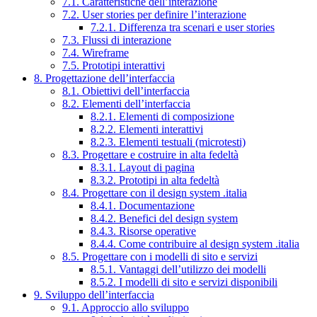
7.1. Caratteristiche dell’interazione
7.2. User stories per definire l’interazione
7.2.1. Differenza tra scenari e user stories
7.3. Flussi di interazione
7.4. Wireframe
7.5. Prototipi interattivi
8. Progettazione dell’interfaccia
8.1. Obiettivi dell’interfaccia
8.2. Elementi dell’interfaccia
8.2.1. Elementi di composizione
8.2.2. Elementi interattivi
8.2.3. Elementi testuali (microtesti)
8.3. Progettare e costruire in alta fedeltà
8.3.1. Layout di pagina
8.3.2. Prototipi in alta fedeltà
8.4. Progettare con il design system .italia
8.4.1. Documentazione
8.4.2. Benefici del design system
8.4.3. Risorse operative
8.4.4. Come contribuire al design system .italia
8.5. Progettare con i modelli di sito e servizi
8.5.1. Vantaggi dell’utilizzo dei modelli
8.5.2. I modelli di sito e servizi disponibili
9. Sviluppo dell’interfaccia
9.1. Approccio allo sviluppo