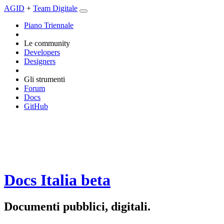
AGID
+
Team Digitale
Piano Triennale
Le community
Developers
Designers
Gli strumenti
Forum
Docs
GitHub
Docs Italia
beta
Documenti pubblici, digitali.