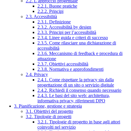
2.2. L’approccio progettuale
2.2.1. Buone pratiche
2.2.2. Principi
2.3. Accessibilità
2.3.1. Definizione
2.3.2. Accessibilità by design
2.3.3. Principi per l’accessibilità
2.3.4. Linee guida e criteri di successo
2.3.5. Come rilasciare una dichiarazione di
accessibilità
2.3.6. Meccanismo di feedback e procedura di
attuazione
2.3.7. Obiettivi accessibilità
2.3.8. Normativa e approfondimenti
2.4. Privacy
2.4.1. Come rispettare la privacy sin dalla
progettazione di un sito o servizio digitale
2.4.2. Richiedi il consenso quando necessario
2.4.3. Le basi del sito web: architettura,
informativa privacy, riferimenti DPO
3. Pianificazione, gestione e strategia
3.1. Obiettivi del progetto
3.2. Tipologie di progetti
3.2.1. Tipologie di progetto in base agli attori
coinvolti nel servizio