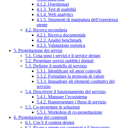
4.1.2. Questionari
4.1.3. Test di usabilità
4.1.4. Web analytics
4.1.5. Strumenti di mappatura dell’esperienza
utente
4.2. Ricerca secondaria
4.2.1. Ricerca documentale
4.2.2. Analisi benchmark
4.2.3. Valutazione euristica
5. Progettazione dei servizi
5.1. Cosa sono i servizi e il service design
5.2. Progettare servizi pubblici digitali
5.3. Definire il modello di servizio
5.3.1. Identificare gli attori coinvolti
5.3.2. Formulare la proposta di valore
5.3.3. Inquadrare gli elementi costitutivi del
servizio
5.4. Descrivere il funzionamento del servizio
5.4.1. Mappare l’ecosistema
5.4.2. Rappresentare i flussi di servizio
5.5. Co-progettare le soluzioni
5.5.1. Workshop di co-progettazione
6. Progettazione dei contenuti
6.1. Cos’è il content design
6.2. Ricerca utente sui contenuti e il linguaggio