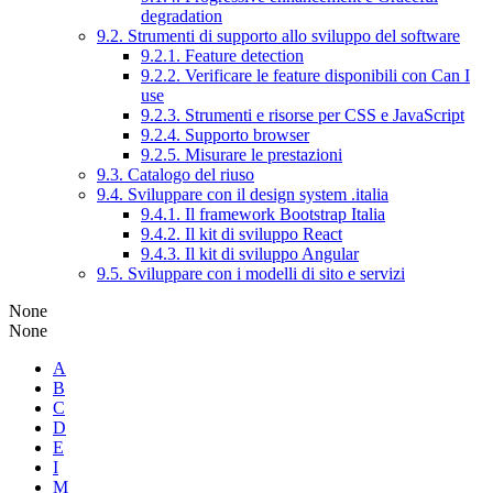
degradation
9.2. Strumenti di supporto allo sviluppo del software
9.2.1. Feature detection
9.2.2. Verificare le feature disponibili con Can I
use
9.2.3. Strumenti e risorse per CSS e JavaScript
9.2.4. Supporto browser
9.2.5. Misurare le prestazioni
9.3. Catalogo del riuso
9.4. Sviluppare con il design system .italia
9.4.1. Il framework Bootstrap Italia
9.4.2. Il kit di sviluppo React
9.4.3. Il kit di sviluppo Angular
9.5. Sviluppare con i modelli di sito e servizi
None
None
A
B
C
D
E
I
M