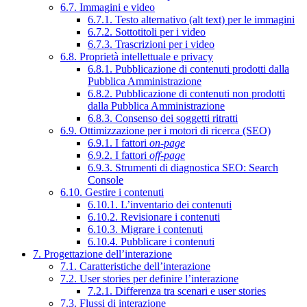
6.7. Immagini e video
6.7.1. Testo alternativo (alt text) per le immagini
6.7.2. Sottotitoli per i video
6.7.3. Trascrizioni per i video
6.8. Proprietà intellettuale e privacy
6.8.1. Pubblicazione di contenuti prodotti dalla
Pubblica Amministrazione
6.8.2. Pubblicazione di contenuti non prodotti
dalla Pubblica Amministrazione
6.8.3. Consenso dei soggetti ritratti
6.9. Ottimizzazione per i motori di ricerca (SEO)
6.9.1. I fattori
on-page
6.9.2. I fattori
off-page
6.9.3. Strumenti di diagnostica SEO: Search
Console
6.10. Gestire i contenuti
6.10.1. L’inventario dei contenuti
6.10.2. Revisionare i contenuti
6.10.3. Migrare i contenuti
6.10.4. Pubblicare i contenuti
7. Progettazione dell’interazione
7.1. Caratteristiche dell’interazione
7.2. User stories per definire l’interazione
7.2.1. Differenza tra scenari e user stories
7.3. Flussi di interazione