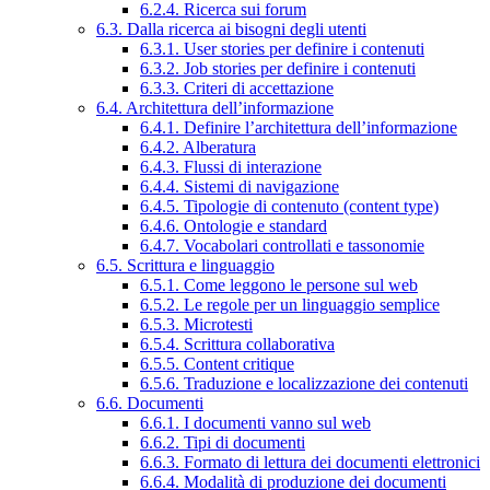
6.2.4. Ricerca sui forum
6.3. Dalla ricerca ai bisogni degli utenti
6.3.1. User stories per definire i contenuti
6.3.2. Job stories per definire i contenuti
6.3.3. Criteri di accettazione
6.4. Architettura dell’informazione
6.4.1. Definire l’architettura dell’informazione
6.4.2. Alberatura
6.4.3. Flussi di interazione
6.4.4. Sistemi di navigazione
6.4.5. Tipologie di contenuto (content type)
6.4.6. Ontologie e standard
6.4.7. Vocabolari controllati e tassonomie
6.5. Scrittura e linguaggio
6.5.1. Come leggono le persone sul web
6.5.2. Le regole per un linguaggio semplice
6.5.3. Microtesti
6.5.4. Scrittura collaborativa
6.5.5. Content critique
6.5.6. Traduzione e localizzazione dei contenuti
6.6. Documenti
6.6.1. I documenti vanno sul web
6.6.2. Tipi di documenti
6.6.3. Formato di lettura dei documenti elettronici
6.6.4. Modalità di produzione dei documenti