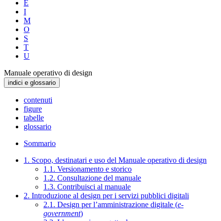
E
I
M
O
S
T
U
Manuale operativo di design
indici e glossario
contenuti
figure
tabelle
glossario
Sommario
1. Scopo, destinatari e uso del Manuale operativo di design
1.1. Versionamento e storico
1.2. Consultazione del manuale
1.3. Contribuisci al manuale
2. Introduzione al design per i servizi pubblici digitali
2.1. Design per l’amministrazione digitale (
e-
government
)