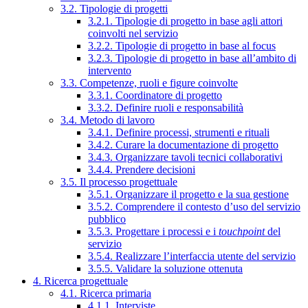
3.2. Tipologie di progetti
3.2.1. Tipologie di progetto in base agli attori
coinvolti nel servizio
3.2.2. Tipologie di progetto in base al focus
3.2.3. Tipologie di progetto in base all’ambito di
intervento
3.3. Competenze, ruoli e figure coinvolte
3.3.1. Coordinatore di progetto
3.3.2. Definire ruoli e responsabilità
3.4. Metodo di lavoro
3.4.1. Definire processi, strumenti e rituali
3.4.2. Curare la documentazione di progetto
3.4.3. Organizzare tavoli tecnici collaborativi
3.4.4. Prendere decisioni
3.5. Il processo progettuale
3.5.1. Organizzare il progetto e la sua gestione
3.5.2. Comprendere il contesto d’uso del servizio
pubblico
3.5.3. Progettare i processi e i
touchpoint
del
servizio
3.5.4. Realizzare l’interfaccia utente del servizio
3.5.5. Validare la soluzione ottenuta
4. Ricerca progettuale
4.1. Ricerca primaria
4.1.1. Interviste