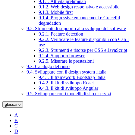
9.1.1. Attività preliminari
9.1.2. Web design responsivo e accessibile
9.1.3. Mobile first
9.1.4. Progressive enhancement e Graceful
degradation
9.2. Strumenti di supporto allo sviluppo del software
9.2.1. Feature detection
9.2.2. Verificare le feature disponibili con Can I
use
9.2.3. Strumenti e risorse per CSS e JavaScript
9.2.4. Supporto browser
9.2.5. Misurare le prestazioni
9.3. Catalogo del riuso
9.4. Sviluppare con il design system .italia
9.4.1. Il framework Bootstrap Italia
9.4.2. Il kit di sviluppo React
9.4.3. Il kit di sviluppo Angular
9.5. Sviluppare con i modelli di sito e servizi
glossario
A
B
C
D