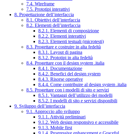
7.4. Wireframe
7.5. Prototipi interattivi
8. Progettazione dell’interfaccia
8.1. Obiettivi dell’interfaccia
8.2. Elementi dell’interfaccia
8.2.1. Elementi di composizione
8.2.2. Elementi interattivi
8.2.3. Elementi testuali (microtesti)
8.3. Progettare e costruire in alta fedeltà
8.3.1. Layout di pagina
8.3.2. Prototipi in alta fedeltà
8.4. Progettare con il design system .italia
8.4.1. Documentazione
8.4.2. Benefici del design system
8.4.3. Risorse operative
8.4.4. Come contribuire al design system .italia
8.5. Progettare con i modelli di sito e servizi
8.5.1. Vantaggi dell’utilizzo dei modelli
8.5.2. I modelli di sito e servizi disponibili
9. Sviluppo dell’interfaccia
9.1. Approccio allo sviluppo
9.1.1. Attività preliminari
9.1.2. Web design responsivo e accessibile
9.1.3. Mobile first
9.1.4. Progressive enhancement e Graceful