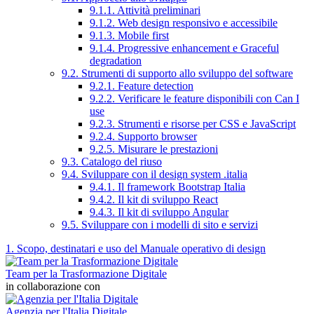
9.1.1. Attività preliminari
9.1.2. Web design responsivo e accessibile
9.1.3. Mobile first
9.1.4. Progressive enhancement e Graceful
degradation
9.2. Strumenti di supporto allo sviluppo del software
9.2.1. Feature detection
9.2.2. Verificare le feature disponibili con Can I
use
9.2.3. Strumenti e risorse per CSS e JavaScript
9.2.4. Supporto browser
9.2.5. Misurare le prestazioni
9.3. Catalogo del riuso
9.4. Sviluppare con il design system .italia
9.4.1. Il framework Bootstrap Italia
9.4.2. Il kit di sviluppo React
9.4.3. Il kit di sviluppo Angular
9.5. Sviluppare con i modelli di sito e servizi
1. Scopo, destinatari e uso del Manuale operativo di design
Team per la Trasformazione Digitale
in collaborazione con
Agenzia per l'Italia Digitale