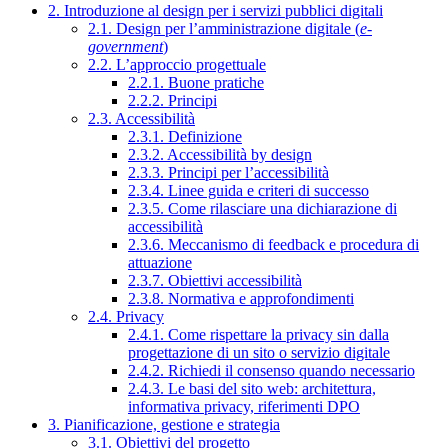
2. Introduzione al design per i servizi pubblici digitali
2.1. Design per l’amministrazione digitale (
e-
government
)
2.2. L’approccio progettuale
2.2.1. Buone pratiche
2.2.2. Principi
2.3. Accessibilità
2.3.1. Definizione
2.3.2. Accessibilità by design
2.3.3. Principi per l’accessibilità
2.3.4. Linee guida e criteri di successo
2.3.5. Come rilasciare una dichiarazione di
accessibilità
2.3.6. Meccanismo di feedback e procedura di
attuazione
2.3.7. Obiettivi accessibilità
2.3.8. Normativa e approfondimenti
2.4. Privacy
2.4.1. Come rispettare la privacy sin dalla
progettazione di un sito o servizio digitale
2.4.2. Richiedi il consenso quando necessario
2.4.3. Le basi del sito web: architettura,
informativa privacy, riferimenti DPO
3. Pianificazione, gestione e strategia
3.1. Obiettivi del progetto