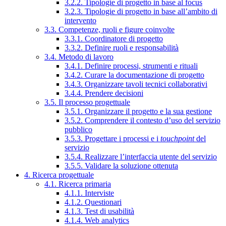
3.2.2. Tipologie di progetto in base al focus
3.2.3. Tipologie di progetto in base all’ambito di
intervento
3.3. Competenze, ruoli e figure coinvolte
3.3.1. Coordinatore di progetto
3.3.2. Definire ruoli e responsabilità
3.4. Metodo di lavoro
3.4.1. Definire processi, strumenti e rituali
3.4.2. Curare la documentazione di progetto
3.4.3. Organizzare tavoli tecnici collaborativi
3.4.4. Prendere decisioni
3.5. Il processo progettuale
3.5.1. Organizzare il progetto e la sua gestione
3.5.2. Comprendere il contesto d’uso del servizio
pubblico
3.5.3. Progettare i processi e i
touchpoint
del
servizio
3.5.4. Realizzare l’interfaccia utente del servizio
3.5.5. Validare la soluzione ottenuta
4. Ricerca progettuale
4.1. Ricerca primaria
4.1.1. Interviste
4.1.2. Questionari
4.1.3. Test di usabilità
4.1.4. Web analytics