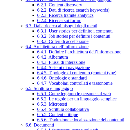
6.2.1. Content discovery
6.2.2. Dati di ricerca (search keywords)
6.2.3. Ricerca tramite analytics
6.2.4. Ricerca sui forum
6.3. Dalla ricerca ai bisogni degli utenti
6.3.1. User stories per definire i contenuti
6.3.2. Job stories per definire i contenuti
6.3.3. Criteri di accettazione
6.4. Architettura dell’informazione
6.4.1. Definire l’architettura dell’informazione
6.4.2. Alberatura
6.4.3. Flussi di interazione
6.4.4. Sistemi di navigazione
6.4.5. Tipologie di contenuto (content type)
6.4.6. Ontologie e standard
6.4.7. Vocabolari controllati e tassonomie
6.5. Scrittura e linguaggio
6.5.1. Come leggono le persone sul web
6.5.2. Le regole per un linguaggio semplice
6.5.3. Microtesti
6.5.4. Scrittura collaborativa
6.5.5. Content critique
6.5.6. Traduzione e localizzazione dei contenuti
6.6. Documenti