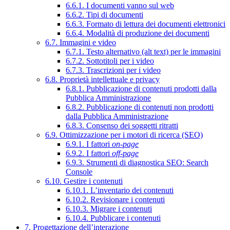
6.6.1. I documenti vanno sul web
6.6.2. Tipi di documenti
6.6.3. Formato di lettura dei documenti elettronici
6.6.4. Modalità di produzione dei documenti
6.7. Immagini e video
6.7.1. Testo alternativo (alt text) per le immagini
6.7.2. Sottotitoli per i video
6.7.3. Trascrizioni per i video
6.8. Proprietà intellettuale e privacy
6.8.1. Pubblicazione di contenuti prodotti dalla
Pubblica Amministrazione
6.8.2. Pubblicazione di contenuti non prodotti
dalla Pubblica Amministrazione
6.8.3. Consenso dei soggetti ritratti
6.9. Ottimizzazione per i motori di ricerca (SEO)
6.9.1. I fattori
on-page
6.9.2. I fattori
off-page
6.9.3. Strumenti di diagnostica SEO: Search
Console
6.10. Gestire i contenuti
6.10.1. L’inventario dei contenuti
6.10.2. Revisionare i contenuti
6.10.3. Migrare i contenuti
6.10.4. Pubblicare i contenuti
7. Progettazione dell’interazione