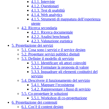
4.1.1. Interviste
4.1.2. Questionari
4.1.3. Test di usabilità
4.1.4. Web analytics
4.1.5. Strumenti di mappatura dell’esperienza
utente
4.2. Ricerca secondaria
4.2.1. Ricerca documentale
4.2.2. Analisi benchmark
4.2.3. Valutazione euristica
5. Progettazione dei servizi
5.1. Cosa sono i servizi e il service design
5.2. Progettare servizi pubblici digitali
5.3. Definire il modello di servizio
5.3.1. Identificare gli attori coinvolti
5.3.2. Formulare la proposta di valore
5.3.3. Inquadrare gli elementi costitutivi del
servizio
5.4. Descrivere il funzionamento del servizio
5.4.1. Mappare l’ecosistema
5.4.2. Rappresentare i flussi di servizio
5.5. Co-progettare le soluzioni
5.5.1. Workshop di co-progettazione
6. Progettazione dei contenuti
6.1. Cos’è il content design