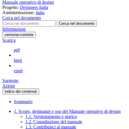
Manuale operativo di design
Progetto:
Designers Italia
Amministrazione:
italia
Cerca nel documento
Cerca nel documento
Informazioni
versione-corrente
Scarica
pdf
html
epub
Sorgente
Azioni
indice dei contenuti
Sommario
1. Scopo, destinatari e uso del Manuale operativo di design
1.1. Versionamento e storico
1.2. Consultazione del manuale
1.3. Contribuisci al manuale