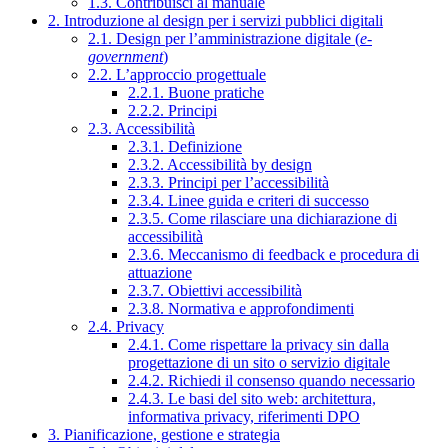
1.3. Contribuisci al manuale
2. Introduzione al design per i servizi pubblici digitali
2.1. Design per l’amministrazione digitale (
e-
government
)
2.2. L’approccio progettuale
2.2.1. Buone pratiche
2.2.2. Principi
2.3. Accessibilità
2.3.1. Definizione
2.3.2. Accessibilità by design
2.3.3. Principi per l’accessibilità
2.3.4. Linee guida e criteri di successo
2.3.5. Come rilasciare una dichiarazione di
accessibilità
2.3.6. Meccanismo di feedback e procedura di
attuazione
2.3.7. Obiettivi accessibilità
2.3.8. Normativa e approfondimenti
2.4. Privacy
2.4.1. Come rispettare la privacy sin dalla
progettazione di un sito o servizio digitale
2.4.2. Richiedi il consenso quando necessario
2.4.3. Le basi del sito web: architettura,
informativa privacy, riferimenti DPO
3. Pianificazione, gestione e strategia