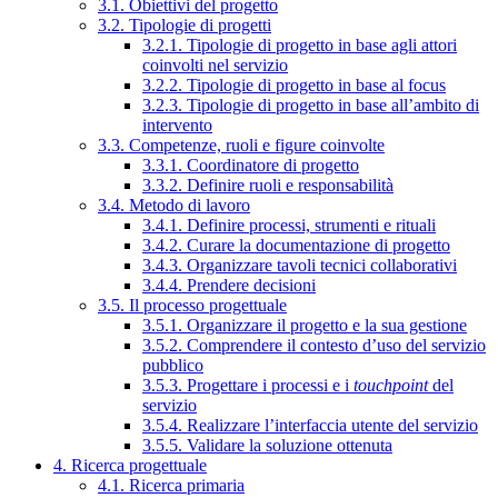
3.1. Obiettivi del progetto
3.2. Tipologie di progetti
3.2.1. Tipologie di progetto in base agli attori
coinvolti nel servizio
3.2.2. Tipologie di progetto in base al focus
3.2.3. Tipologie di progetto in base all’ambito di
intervento
3.3. Competenze, ruoli e figure coinvolte
3.3.1. Coordinatore di progetto
3.3.2. Definire ruoli e responsabilità
3.4. Metodo di lavoro
3.4.1. Definire processi, strumenti e rituali
3.4.2. Curare la documentazione di progetto
3.4.3. Organizzare tavoli tecnici collaborativi
3.4.4. Prendere decisioni
3.5. Il processo progettuale
3.5.1. Organizzare il progetto e la sua gestione
3.5.2. Comprendere il contesto d’uso del servizio
pubblico
3.5.3. Progettare i processi e i
touchpoint
del
servizio
3.5.4. Realizzare l’interfaccia utente del servizio
3.5.5. Validare la soluzione ottenuta
4. Ricerca progettuale
4.1. Ricerca primaria