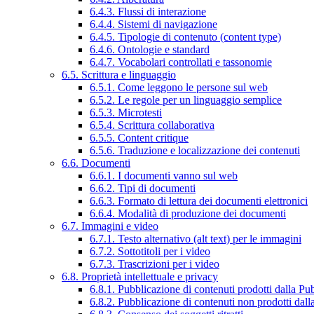
6.4.3. Flussi di interazione
6.4.4. Sistemi di navigazione
6.4.5. Tipologie di contenuto (content type)
6.4.6. Ontologie e standard
6.4.7. Vocabolari controllati e tassonomie
6.5. Scrittura e linguaggio
6.5.1. Come leggono le persone sul web
6.5.2. Le regole per un linguaggio semplice
6.5.3. Microtesti
6.5.4. Scrittura collaborativa
6.5.5. Content critique
6.5.6. Traduzione e localizzazione dei contenuti
6.6. Documenti
6.6.1. I documenti vanno sul web
6.6.2. Tipi di documenti
6.6.3. Formato di lettura dei documenti elettronici
6.6.4. Modalità di produzione dei documenti
6.7. Immagini e video
6.7.1. Testo alternativo (alt text) per le immagini
6.7.2. Sottotitoli per i video
6.7.3. Trascrizioni per i video
6.8. Proprietà intellettuale e privacy
6.8.1. Pubblicazione di contenuti prodotti dalla P
6.8.2. Pubblicazione di contenuti non prodotti dal