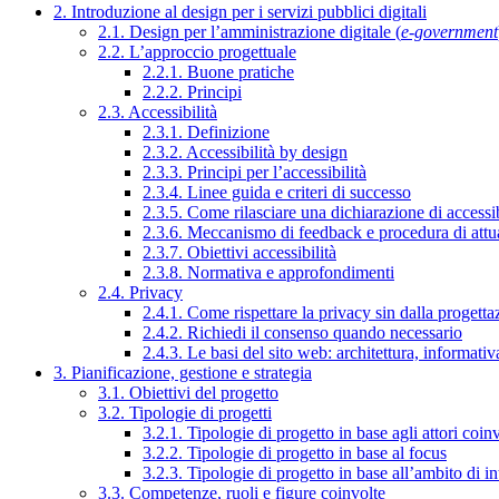
2. Introduzione al design per i servizi pubblici digitali
2.1. Design per l’amministrazione digitale (
e-government
2.2. L’approccio progettuale
2.2.1. Buone pratiche
2.2.2. Principi
2.3. Accessibilità
2.3.1. Definizione
2.3.2. Accessibilità by design
2.3.3. Principi per l’accessibilità
2.3.4. Linee guida e criteri di successo
2.3.5. Come rilasciare una dichiarazione di accessib
2.3.6. Meccanismo di feedback e procedura di attu
2.3.7. Obiettivi accessibilità
2.3.8. Normativa e approfondimenti
2.4. Privacy
2.4.1. Come rispettare la privacy sin dalla progettaz
2.4.2. Richiedi il consenso quando necessario
2.4.3. Le basi del sito web: architettura, informati
3. Pianificazione, gestione e strategia
3.1. Obiettivi del progetto
3.2. Tipologie di progetti
3.2.1. Tipologie di progetto in base agli attori coinv
3.2.2. Tipologie di progetto in base al focus
3.2.3. Tipologie di progetto in base all’ambito di i
3.3. Competenze, ruoli e figure coinvolte