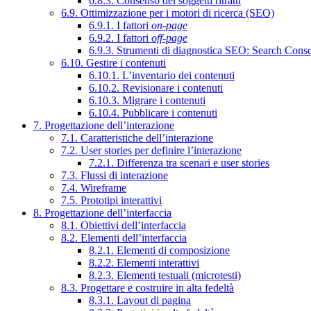
6.8.3. Consenso dei soggetti ritratti
6.9. Ottimizzazione per i motori di ricerca (SEO)
6.9.1. I fattori
on-page
6.9.2. I fattori
off-page
6.9.3. Strumenti di diagnostica SEO: Search Cons
6.10. Gestire i contenuti
6.10.1. L’inventario dei contenuti
6.10.2. Revisionare i contenuti
6.10.3. Migrare i contenuti
6.10.4. Pubblicare i contenuti
7. Progettazione dell’interazione
7.1. Caratteristiche dell’interazione
7.2. User stories per definire l’interazione
7.2.1. Differenza tra scenari e user stories
7.3. Flussi di interazione
7.4. Wireframe
7.5. Prototipi interattivi
8. Progettazione dell’interfaccia
8.1. Obiettivi dell’interfaccia
8.2. Elementi dell’interfaccia
8.2.1. Elementi di composizione
8.2.2. Elementi interattivi
8.2.3. Elementi testuali (microtesti)
8.3. Progettare e costruire in alta fedeltà
8.3.1. Layout di pagina