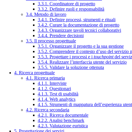
3.3.1. Coordinatore di progetto
3.3.2. Definire ruoli e responsabilità
3.4. Metodo di lavoro
3.4.1. Definire processi, strumenti e rituali
3.4.2. Curare la documentazione di progetto
3.4.3. Organizzare tavoli tecnici collaborativi
3.4.4. Prendere decisioni
3.5. Il processo progettuale
3.5.1. Organizzare il progetto e la sua gestione
3.5.2. Comprendere il contesto d’uso del servizio 
3.5.3. Progettare i processi e i
touchpoint
del servi
3.5.4. Realizzare l’interfaccia utente del servizio
3.5.5. Validare la soluzione ottenuta
4. Ricerca progettuale
4.1. Ricerca primaria
4.1.1. Interviste
4.1.2. Questionari
4.1.3. Test di usabilità
4.1.4. Web analytics
4.1.5. Strumenti di mappatura dell’esperienza uten
4.2. Ricerca secondaria
4.2.1. Ricerca documentale
4.2.2. Analisi benchmark
4.2.3. Valutazione euristica
5. Progettazione dei servizi