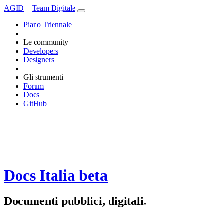
AGID
+
Team Digitale
Piano Triennale
Le community
Developers
Designers
Gli strumenti
Forum
Docs
GitHub
Docs Italia
beta
Documenti pubblici, digitali.