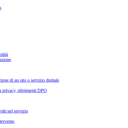
)
ilità
azione
ione di un sito o servizio digitale
va privacy, riferimenti DPO
olti nel servizio
ntervento