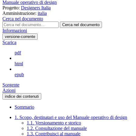
Manuale operativo di design
Progetto:
Designers Italia
Amministrazione:
italia
Cerca nel documento
Cerca nel documento
Informazioni
versione-corrente
Scarica
pdf
html
epub
Sorgente
Azioni
indice dei contenuti
Sommario
1. Scopo, destinatari e uso del Manuale operativo di design
1.1. Versionamento e storico
1.2. Consultazione del manuale
1.3. Contribuisci al manuale