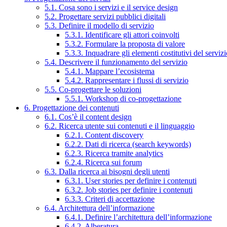
5.1. Cosa sono i servizi e il service design
5.2. Progettare servizi pubblici digitali
5.3. Definire il modello di servizio
5.3.1. Identificare gli attori coinvolti
5.3.2. Formulare la proposta di valore
5.3.3. Inquadrare gli elementi costitutivi del serviz
5.4. Descrivere il funzionamento del servizio
5.4.1. Mappare l’ecosistema
5.4.2. Rappresentare i flussi di servizio
5.5. Co-progettare le soluzioni
5.5.1. Workshop di co-progettazione
6. Progettazione dei contenuti
6.1. Cos’è il content design
6.2. Ricerca utente sui contenuti e il linguaggio
6.2.1. Content discovery
6.2.2. Dati di ricerca (search keywords)
6.2.3. Ricerca tramite analytics
6.2.4. Ricerca sui forum
6.3. Dalla ricerca ai bisogni degli utenti
6.3.1. User stories per definire i contenuti
6.3.2. Job stories per definire i contenuti
6.3.3. Criteri di accettazione
6.4. Architettura dell’informazione
6.4.1. Definire l’architettura dell’informazione
6.4.2. Alberatura