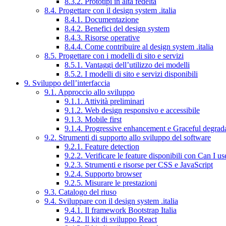
8.3.2. Prototipi in alta fedeltà
8.4. Progettare con il design system .italia
8.4.1. Documentazione
8.4.2. Benefici del design system
8.4.3. Risorse operative
8.4.4. Come contribuire al design system .italia
8.5. Progettare con i modelli di sito e servizi
8.5.1. Vantaggi dell’utilizzo dei modelli
8.5.2. I modelli di sito e servizi disponibili
9. Sviluppo dell’interfaccia
9.1. Approccio allo sviluppo
9.1.1. Attività preliminari
9.1.2. Web design responsivo e accessibile
9.1.3. Mobile first
9.1.4. Progressive enhancement e Graceful degrad
9.2. Strumenti di supporto allo sviluppo del software
9.2.1. Feature detection
9.2.2. Verificare le feature disponibili con Can I us
9.2.3. Strumenti e risorse per CSS e JavaScript
9.2.4. Supporto browser
9.2.5. Misurare le prestazioni
9.3. Catalogo del riuso
9.4. Sviluppare con il design system .italia
9.4.1. Il framework Bootstrap Italia
9.4.2. Il kit di sviluppo React