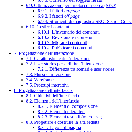
6.8.3. Consenso dei soggetti ritratti
6.9. Ottimizzazione per i motori di ricerca (SEO)
6.9.1. I fattori
on-page
6.9.2. I fattori
off-page
6.9.3. Strumenti di diagnostica SEO: Search Cons
6.10. Gestire i contenuti
6.10.1. L’inventario dei contenuti
6.10.2. Revisionare i contenuti
6.10.3. Migrare i contenuti
6.10.4. Pubblicare i contenuti
7. Progettazione dell’interazione
7.1. Caratteristiche dell’interazione
7.2. User stories per definire l’interazione
7.2.1. Differenza tra scenari e user stories
7.3. Flussi di interazione
7.4. Wireframe
7.5. Prototipi interattivi
8. Progettazione dell’interfaccia
8.1. Obiettivi dell’interfaccia
8.2. Elementi dell’interfaccia
8.2.1. Elementi di composizione
8.2.2. Elementi interattivi
8.2.3. Elementi testuali (microtesti)
8.3. Progettare e costruire in alta fedeltà
8.3.1. Layout di pagina