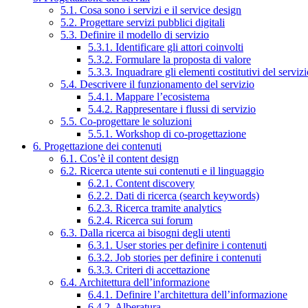
5.1. Cosa sono i servizi e il service design
5.2. Progettare servizi pubblici digitali
5.3. Definire il modello di servizio
5.3.1. Identificare gli attori coinvolti
5.3.2. Formulare la proposta di valore
5.3.3. Inquadrare gli elementi costitutivi del serviz
5.4. Descrivere il funzionamento del servizio
5.4.1. Mappare l’ecosistema
5.4.2. Rappresentare i flussi di servizio
5.5. Co-progettare le soluzioni
5.5.1. Workshop di co-progettazione
6. Progettazione dei contenuti
6.1. Cos’è il content design
6.2. Ricerca utente sui contenuti e il linguaggio
6.2.1. Content discovery
6.2.2. Dati di ricerca (search keywords)
6.2.3. Ricerca tramite analytics
6.2.4. Ricerca sui forum
6.3. Dalla ricerca ai bisogni degli utenti
6.3.1. User stories per definire i contenuti
6.3.2. Job stories per definire i contenuti
6.3.3. Criteri di accettazione
6.4. Architettura dell’informazione
6.4.1. Definire l’architettura dell’informazione
6.4.2. Alberatura