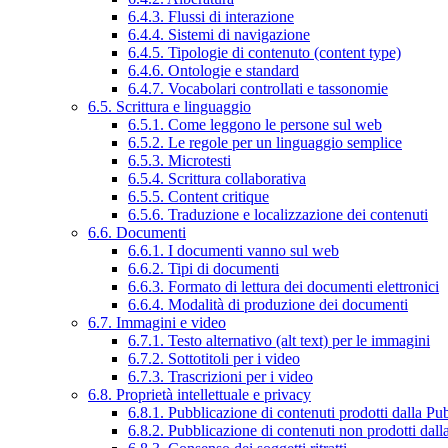
6.4.3. Flussi di interazione
6.4.4. Sistemi di navigazione
6.4.5. Tipologie di contenuto (content type)
6.4.6. Ontologie e standard
6.4.7. Vocabolari controllati e tassonomie
6.5. Scrittura e linguaggio
6.5.1. Come leggono le persone sul web
6.5.2. Le regole per un linguaggio semplice
6.5.3. Microtesti
6.5.4. Scrittura collaborativa
6.5.5. Content critique
6.5.6. Traduzione e localizzazione dei contenuti
6.6. Documenti
6.6.1. I documenti vanno sul web
6.6.2. Tipi di documenti
6.6.3. Formato di lettura dei documenti elettronici
6.6.4. Modalità di produzione dei documenti
6.7. Immagini e video
6.7.1. Testo alternativo (alt text) per le immagini
6.7.2. Sottotitoli per i video
6.7.3. Trascrizioni per i video
6.8. Proprietà intellettuale e privacy
6.8.1. Pubblicazione di contenuti prodotti dalla P
6.8.2. Pubblicazione di contenuti non prodotti dal