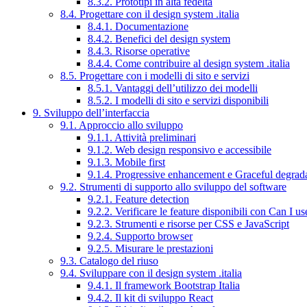
8.3.2. Prototipi in alta fedeltà
8.4. Progettare con il design system .italia
8.4.1. Documentazione
8.4.2. Benefici del design system
8.4.3. Risorse operative
8.4.4. Come contribuire al design system .italia
8.5. Progettare con i modelli di sito e servizi
8.5.1. Vantaggi dell’utilizzo dei modelli
8.5.2. I modelli di sito e servizi disponibili
9. Sviluppo dell’interfaccia
9.1. Approccio allo sviluppo
9.1.1. Attività preliminari
9.1.2. Web design responsivo e accessibile
9.1.3. Mobile first
9.1.4. Progressive enhancement e Graceful degrad
9.2. Strumenti di supporto allo sviluppo del software
9.2.1. Feature detection
9.2.2. Verificare le feature disponibili con Can I us
9.2.3. Strumenti e risorse per CSS e JavaScript
9.2.4. Supporto browser
9.2.5. Misurare le prestazioni
9.3. Catalogo del riuso
9.4. Sviluppare con il design system .italia
9.4.1. Il framework Bootstrap Italia
9.4.2. Il kit di sviluppo React