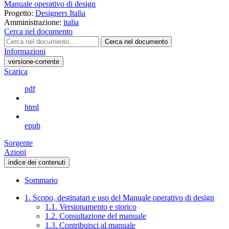
Manuale operativo di design
Progetto:
Designers Italia
Amministrazione:
italia
Cerca nel documento
Cerca nel documento
Informazioni
versione-corrente
Scarica
pdf
html
epub
Sorgente
Azioni
indice dei contenuti
Sommario
1. Scopo, destinatari e uso del Manuale operativo di design
1.1. Versionamento e storico
1.2. Consultazione del manuale
1.3. Contribuisci al manuale