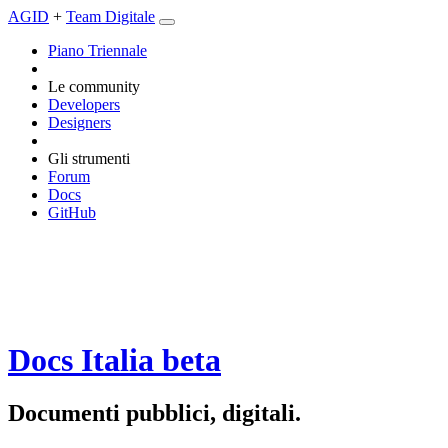
AGID
+
Team Digitale
Piano Triennale
Le community
Developers
Designers
Gli strumenti
Forum
Docs
GitHub
Docs Italia
beta
Documenti pubblici, digitali.