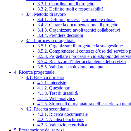
3.3.1. Coordinatore di progetto
3.3.2. Definire ruoli e responsabilità
3.4. Metodo di lavoro
3.4.1. Definire processi, strumenti e rituali
3.4.2. Curare la documentazione di progetto
3.4.3. Organizzare tavoli tecnici collaborativi
3.4.4. Prendere decisioni
3.5. Il processo progettuale
3.5.1. Organizzare il progetto e la sua gestione
3.5.2. Comprendere il contesto d’uso del servizio 
3.5.3. Progettare i processi e i
touchpoint
del servi
3.5.4. Realizzare l’interfaccia utente del servizio
3.5.5. Validare la soluzione ottenuta
4. Ricerca progettuale
4.1. Ricerca primaria
4.1.1. Interviste
4.1.2. Questionari
4.1.3. Test di usabilità
4.1.4. Web analytics
4.1.5. Strumenti di mappatura dell’esperienza uten
4.2. Ricerca secondaria
4.2.1. Ricerca documentale
4.2.2. Analisi benchmark
4.2.3. Valutazione euristica
5. Progettazione dei servizi