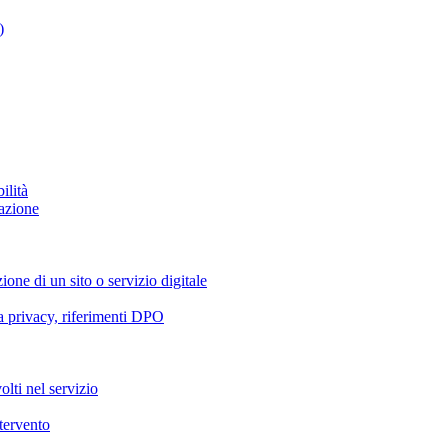
)
ilità
azione
ione di un sito o servizio digitale
va privacy, riferimenti DPO
olti nel servizio
ntervento