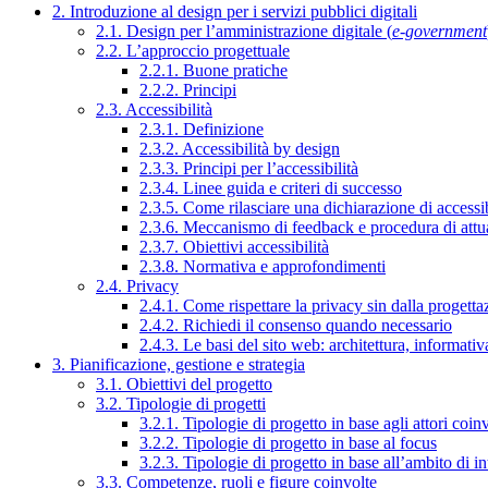
2. Introduzione al design per i servizi pubblici digitali
2.1. Design per l’amministrazione digitale (
e-government
2.2. L’approccio progettuale
2.2.1. Buone pratiche
2.2.2. Principi
2.3. Accessibilità
2.3.1. Definizione
2.3.2. Accessibilità by design
2.3.3. Principi per l’accessibilità
2.3.4. Linee guida e criteri di successo
2.3.5. Come rilasciare una dichiarazione di accessib
2.3.6. Meccanismo di feedback e procedura di attu
2.3.7. Obiettivi accessibilità
2.3.8. Normativa e approfondimenti
2.4. Privacy
2.4.1. Come rispettare la privacy sin dalla progettaz
2.4.2. Richiedi il consenso quando necessario
2.4.3. Le basi del sito web: architettura, informati
3. Pianificazione, gestione e strategia
3.1. Obiettivi del progetto
3.2. Tipologie di progetti
3.2.1. Tipologie di progetto in base agli attori coinv
3.2.2. Tipologie di progetto in base al focus
3.2.3. Tipologie di progetto in base all’ambito di i
3.3. Competenze, ruoli e figure coinvolte