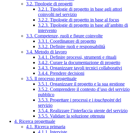
3.2. Tipologie di progetti
3.2.1. Tipologie di progetto in base agli attori
coinvolti nel servizio
3.2.2. Tipologie di progetto in base al focus
3.2.3. Tipologie di progetto in base all’ambito di
intervento
3.3. Competenze, ruoli e figure coinvolte
3.3.1. Coordinatore di progetto
3.3.2. Definire ruoli e responsabilità
3.4. Metodo di lavoro
3.4.1. Definire processi, strumenti e rituali
3.4.2. Curare la documentazione di progetto
3.4.3. Organizzare tavoli tecnici collaborativi
3.4.4. Prendere decisioni
3.5. Il processo progettuale
3.5.1. Organizzare il progetto e la sua gestione
3.5.2. Comprendere il contesto d’uso del servizio
pubblico
3.5.3. Progettare i processi e i
touchpoint
del
servizio
3.5.4. Realizzare l’interfaccia utente del servizio
3.5.5. Validare la soluzione ottenuta
4. Ricerca progettuale
4.1. Ricerca primaria
4.1.1. Interviste