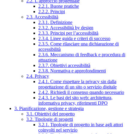
2.2. L’approccio progettuale
2.2.1. Buone pratiche
2.2.2. Principi
2.3. Accessibilità
2.3.1. Definizione
2.3.2. Accessibilità by design
2.3.3. Principi per l’accessibilità
2.3.4. Linee guida e criteri di successo
2.3.5. Come rilasciare una dichiarazione di
accessibilità
2.3.6. Meccanismo di feedback e procedura di
attuazione
2.3.7. Obiettivi accessibilità
2.3.8. Normativa e approfondimenti
2.4. Privacy
2.4.1. Come rispettare la privacy sin dalla
progettazione di un sito o servizio digitale
2.4.2. Richiedi il consenso quando necessario
2.4.3. Le basi del sito web: architettura,
informativa privacy, riferimenti DPO
3. Pianificazione, gestione e strategia
3.1. Obiettivi del progetto
3.2. Tipologie di progetti
3.2.1. Tipologie di progetto in base agli attori
coinvolti nel servizio