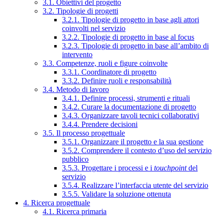
3.1. Obiettivi del progetto
3.2. Tipologie di progetti
3.2.1. Tipologie di progetto in base agli attori
coinvolti nel servizio
3.2.2. Tipologie di progetto in base al focus
3.2.3. Tipologie di progetto in base all’ambito di
intervento
3.3. Competenze, ruoli e figure coinvolte
3.3.1. Coordinatore di progetto
3.3.2. Definire ruoli e responsabilità
3.4. Metodo di lavoro
3.4.1. Definire processi, strumenti e rituali
3.4.2. Curare la documentazione di progetto
3.4.3. Organizzare tavoli tecnici collaborativi
3.4.4. Prendere decisioni
3.5. Il processo progettuale
3.5.1. Organizzare il progetto e la sua gestione
3.5.2. Comprendere il contesto d’uso del servizio
pubblico
3.5.3. Progettare i processi e i
touchpoint
del
servizio
3.5.4. Realizzare l’interfaccia utente del servizio
3.5.5. Validare la soluzione ottenuta
4. Ricerca progettuale
4.1. Ricerca primaria