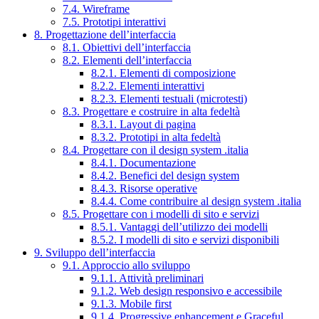
7.4. Wireframe
7.5. Prototipi interattivi
8. Progettazione dell’interfaccia
8.1. Obiettivi dell’interfaccia
8.2. Elementi dell’interfaccia
8.2.1. Elementi di composizione
8.2.2. Elementi interattivi
8.2.3. Elementi testuali (microtesti)
8.3. Progettare e costruire in alta fedeltà
8.3.1. Layout di pagina
8.3.2. Prototipi in alta fedeltà
8.4. Progettare con il design system .italia
8.4.1. Documentazione
8.4.2. Benefici del design system
8.4.3. Risorse operative
8.4.4. Come contribuire al design system .italia
8.5. Progettare con i modelli di sito e servizi
8.5.1. Vantaggi dell’utilizzo dei modelli
8.5.2. I modelli di sito e servizi disponibili
9. Sviluppo dell’interfaccia
9.1. Approccio allo sviluppo
9.1.1. Attività preliminari
9.1.2. Web design responsivo e accessibile
9.1.3. Mobile first
9.1.4. Progressive enhancement e Graceful