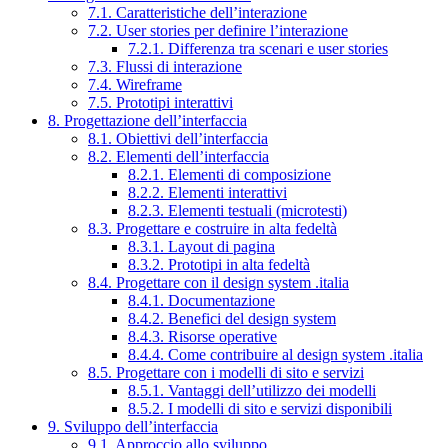
7.1. Caratteristiche dell’interazione
7.2. User stories per definire l’interazione
7.2.1. Differenza tra scenari e user stories
7.3. Flussi di interazione
7.4. Wireframe
7.5. Prototipi interattivi
8. Progettazione dell’interfaccia
8.1. Obiettivi dell’interfaccia
8.2. Elementi dell’interfaccia
8.2.1. Elementi di composizione
8.2.2. Elementi interattivi
8.2.3. Elementi testuali (microtesti)
8.3. Progettare e costruire in alta fedeltà
8.3.1. Layout di pagina
8.3.2. Prototipi in alta fedeltà
8.4. Progettare con il design system .italia
8.4.1. Documentazione
8.4.2. Benefici del design system
8.4.3. Risorse operative
8.4.4. Come contribuire al design system .italia
8.5. Progettare con i modelli di sito e servizi
8.5.1. Vantaggi dell’utilizzo dei modelli
8.5.2. I modelli di sito e servizi disponibili
9. Sviluppo dell’interfaccia
9.1. Approccio allo sviluppo