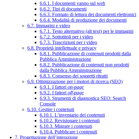
6.6.1. I documenti vanno sul web
6.6.2. Tipi di documenti
6.6.3. Formato di lettura dei documenti elettronici
6.6.4. Modalità di produzione dei documenti
6.7. Immagini e video
6.7.1. Testo alternativo (alt text) per le immagini
6.7.2. Sottotitoli per i video
6.7.3. Trascrizioni per i video
6.8. Proprietà intellettuale e privacy
6.8.1. Pubblicazione di contenuti prodotti dalla
Pubblica Amministrazione
6.8.2. Pubblicazione di contenuti non prodotti
dalla Pubblica Amministrazione
6.8.3. Consenso dei soggetti ritratti
6.9. Ottimizzazione per i motori di ricerca (SEO)
6.9.1. I fattori
on-page
6.9.2. I fattori
off-page
6.9.3. Strumenti di diagnostica SEO: Search
Console
6.10. Gestire i contenuti
6.10.1. L’inventario dei contenuti
6.10.2. Revisionare i contenuti
6.10.3. Migrare i contenuti
6.10.4. Pubblicare i contenuti
7. Progettazione dell’interazione