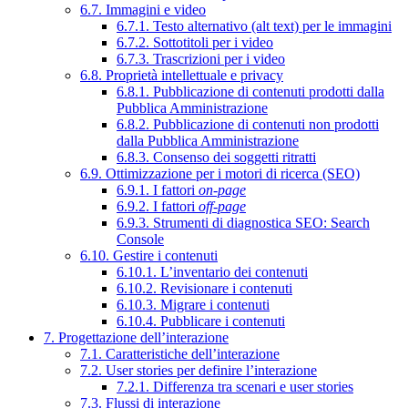
6.7. Immagini e video
6.7.1. Testo alternativo (alt text) per le immagini
6.7.2. Sottotitoli per i video
6.7.3. Trascrizioni per i video
6.8. Proprietà intellettuale e privacy
6.8.1. Pubblicazione di contenuti prodotti dalla
Pubblica Amministrazione
6.8.2. Pubblicazione di contenuti non prodotti
dalla Pubblica Amministrazione
6.8.3. Consenso dei soggetti ritratti
6.9. Ottimizzazione per i motori di ricerca (SEO)
6.9.1. I fattori
on-page
6.9.2. I fattori
off-page
6.9.3. Strumenti di diagnostica SEO: Search
Console
6.10. Gestire i contenuti
6.10.1. L’inventario dei contenuti
6.10.2. Revisionare i contenuti
6.10.3. Migrare i contenuti
6.10.4. Pubblicare i contenuti
7. Progettazione dell’interazione
7.1. Caratteristiche dell’interazione
7.2. User stories per definire l’interazione
7.2.1. Differenza tra scenari e user stories
7.3. Flussi di interazione