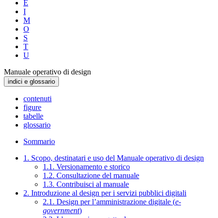
E
I
M
O
S
T
U
Manuale operativo di design
indici e glossario
contenuti
figure
tabelle
glossario
Sommario
1. Scopo, destinatari e uso del Manuale operativo di design
1.1. Versionamento e storico
1.2. Consultazione del manuale
1.3. Contribuisci al manuale
2. Introduzione al design per i servizi pubblici digitali
2.1. Design per l’amministrazione digitale (
e-
government
)