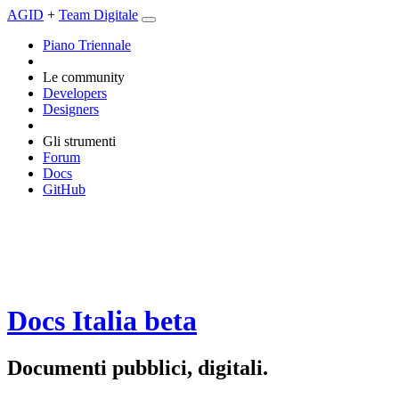
AGID
+
Team Digitale
Piano Triennale
Le community
Developers
Designers
Gli strumenti
Forum
Docs
GitHub
Docs Italia
beta
Documenti pubblici, digitali.