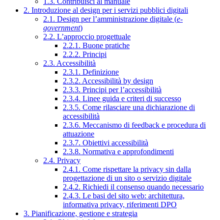
1.3. Contribuisci al manuale
2. Introduzione al design per i servizi pubblici digitali
2.1. Design per l’amministrazione digitale (
e-
government
)
2.2. L’approccio progettuale
2.2.1. Buone pratiche
2.2.2. Principi
2.3. Accessibilità
2.3.1. Definizione
2.3.2. Accessibilità by design
2.3.3. Principi per l’accessibilità
2.3.4. Linee guida e criteri di successo
2.3.5. Come rilasciare una dichiarazione di
accessibilità
2.3.6. Meccanismo di feedback e procedura di
attuazione
2.3.7. Obiettivi accessibilità
2.3.8. Normativa e approfondimenti
2.4. Privacy
2.4.1. Come rispettare la privacy sin dalla
progettazione di un sito o servizio digitale
2.4.2. Richiedi il consenso quando necessario
2.4.3. Le basi del sito web: architettura,
informativa privacy, riferimenti DPO
3. Pianificazione, gestione e strategia