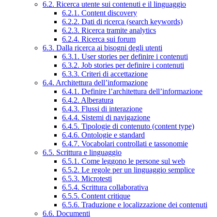
6.2. Ricerca utente sui contenuti e il linguaggio
6.2.1. Content discovery
6.2.2. Dati di ricerca (search keywords)
6.2.3. Ricerca tramite analytics
6.2.4. Ricerca sui forum
6.3. Dalla ricerca ai bisogni degli utenti
6.3.1. User stories per definire i contenuti
6.3.2. Job stories per definire i contenuti
6.3.3. Criteri di accettazione
6.4. Architettura dell’informazione
6.4.1. Definire l’architettura dell’informazione
6.4.2. Alberatura
6.4.3. Flussi di interazione
6.4.4. Sistemi di navigazione
6.4.5. Tipologie di contenuto (content type)
6.4.6. Ontologie e standard
6.4.7. Vocabolari controllati e tassonomie
6.5. Scrittura e linguaggio
6.5.1. Come leggono le persone sul web
6.5.2. Le regole per un linguaggio semplice
6.5.3. Microtesti
6.5.4. Scrittura collaborativa
6.5.5. Content critique
6.5.6. Traduzione e localizzazione dei contenuti
6.6. Documenti