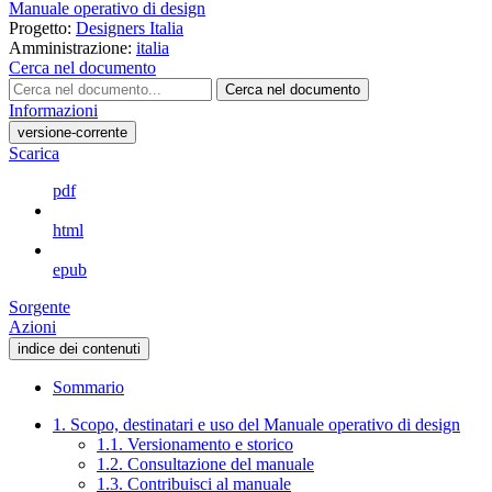
Manuale operativo di design
Progetto:
Designers Italia
Amministrazione:
italia
Cerca nel documento
Cerca nel documento
Informazioni
versione-corrente
Scarica
pdf
html
epub
Sorgente
Azioni
indice dei contenuti
Sommario
1. Scopo, destinatari e uso del Manuale operativo di design
1.1. Versionamento e storico
1.2. Consultazione del manuale
1.3. Contribuisci al manuale