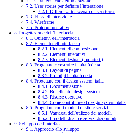
7.1. Caratteristiche dell’interazione
7.2. User stories per definire l’interazione
7.2.1. Differenza tra scenari e user stories
7.3. Flussi di interazione
7.4. Wireframe
7.5. Prototipi interattivi
8. Progettazione dell’interfaccia
8.1. Obiettivi dell’interfaccia
8.2. Elementi dell’interfaccia
8.2.1. Elementi di composizione
8.2.2. Elementi interattivi
8.2.3. Elementi testuali (microtesti)
8.3. Progettare e costruire in alta fedeltà
8.3.1. Layout di pagina
8.3.2. Prototipi in alta fedeltà
8.4. Progettare con il design system .italia
8.4.1. Documentazione
8.4.2. Benefici del design system
8.4.3. Risorse operative
8.4.4. Come contribuire al design system .italia
8.5. Progettare con i modelli di sito e servizi
8.5.1. Vantaggi dell’utilizzo dei modelli
8.5.2. I modelli di sito e servizi disponibili
9. Sviluppo dell’interfaccia
9.1. Approccio allo sviluppo