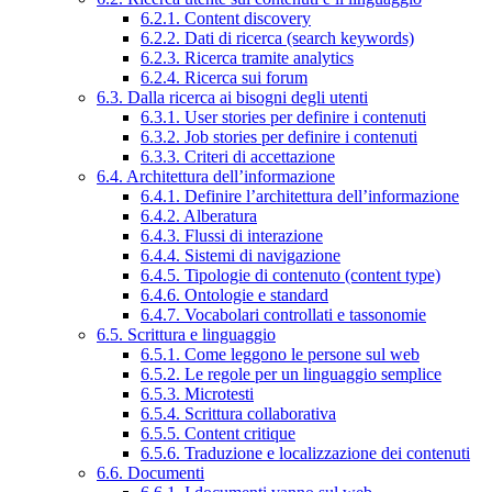
6.2.1. Content discovery
6.2.2. Dati di ricerca (search keywords)
6.2.3. Ricerca tramite analytics
6.2.4. Ricerca sui forum
6.3. Dalla ricerca ai bisogni degli utenti
6.3.1. User stories per definire i contenuti
6.3.2. Job stories per definire i contenuti
6.3.3. Criteri di accettazione
6.4. Architettura dell’informazione
6.4.1. Definire l’architettura dell’informazione
6.4.2. Alberatura
6.4.3. Flussi di interazione
6.4.4. Sistemi di navigazione
6.4.5. Tipologie di contenuto (content type)
6.4.6. Ontologie e standard
6.4.7. Vocabolari controllati e tassonomie
6.5. Scrittura e linguaggio
6.5.1. Come leggono le persone sul web
6.5.2. Le regole per un linguaggio semplice
6.5.3. Microtesti
6.5.4. Scrittura collaborativa
6.5.5. Content critique
6.5.6. Traduzione e localizzazione dei contenuti
6.6. Documenti