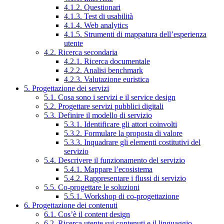
4.1.2. Questionari
4.1.3. Test di usabilità
4.1.4. Web analytics
4.1.5. Strumenti di mappatura dell’esperienza
utente
4.2. Ricerca secondaria
4.2.1. Ricerca documentale
4.2.2. Analisi benchmark
4.2.3. Valutazione euristica
5. Progettazione dei servizi
5.1. Cosa sono i servizi e il service design
5.2. Progettare servizi pubblici digitali
5.3. Definire il modello di servizio
5.3.1. Identificare gli attori coinvolti
5.3.2. Formulare la proposta di valore
5.3.3. Inquadrare gli elementi costitutivi del
servizio
5.4. Descrivere il funzionamento del servizio
5.4.1. Mappare l’ecosistema
5.4.2. Rappresentare i flussi di servizio
5.5. Co-progettare le soluzioni
5.5.1. Workshop di co-progettazione
6. Progettazione dei contenuti
6.1. Cos’è il content design
6.2. Ricerca utente sui contenuti e il linguaggio