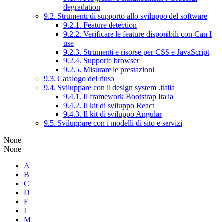
degradation
9.2. Strumenti di supporto allo sviluppo del software
9.2.1. Feature detection
9.2.2. Verificare le feature disponibili con Can I
use
9.2.3. Strumenti e risorse per CSS e JavaScript
9.2.4. Supporto browser
9.2.5. Misurare le prestazioni
9.3. Catalogo del riuso
9.4. Sviluppare con il design system .italia
9.4.1. Il framework Bootstrap Italia
9.4.2. Il kit di sviluppo React
9.4.3. Il kit di sviluppo Angular
9.5. Sviluppare con i modelli di sito e servizi
None
None
A
B
C
D
E
I
M