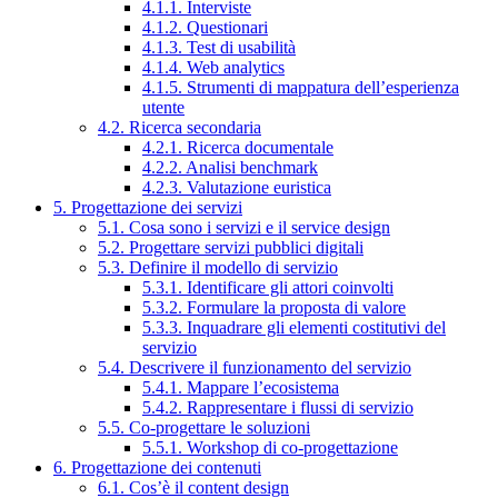
4.1.1. Interviste
4.1.2. Questionari
4.1.3. Test di usabilità
4.1.4. Web analytics
4.1.5. Strumenti di mappatura dell’esperienza
utente
4.2. Ricerca secondaria
4.2.1. Ricerca documentale
4.2.2. Analisi benchmark
4.2.3. Valutazione euristica
5. Progettazione dei servizi
5.1. Cosa sono i servizi e il service design
5.2. Progettare servizi pubblici digitali
5.3. Definire il modello di servizio
5.3.1. Identificare gli attori coinvolti
5.3.2. Formulare la proposta di valore
5.3.3. Inquadrare gli elementi costitutivi del
servizio
5.4. Descrivere il funzionamento del servizio
5.4.1. Mappare l’ecosistema
5.4.2. Rappresentare i flussi di servizio
5.5. Co-progettare le soluzioni
5.5.1. Workshop di co-progettazione
6. Progettazione dei contenuti
6.1. Cos’è il content design