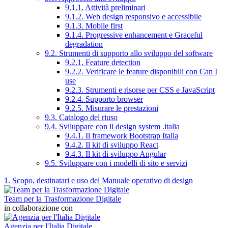
9.1.1. Attività preliminari
9.1.2. Web design responsivo e accessibile
9.1.3. Mobile first
9.1.4. Progressive enhancement e Graceful
degradation
9.2. Strumenti di supporto allo sviluppo del software
9.2.1. Feature detection
9.2.2. Verificare le feature disponibili con Can I
use
9.2.3. Strumenti e risorse per CSS e JavaScript
9.2.4. Supporto browser
9.2.5. Misurare le prestazioni
9.3. Catalogo del riuso
9.4. Sviluppare con il design system .italia
9.4.1. Il framework Bootstrap Italia
9.4.2. Il kit di sviluppo React
9.4.3. Il kit di sviluppo Angular
9.5. Sviluppare con i modelli di sito e servizi
1. Scopo, destinatari e uso del Manuale operativo di design
Team per la Trasformazione Digitale
in collaborazione con
Agenzia per l'Italia Digitale