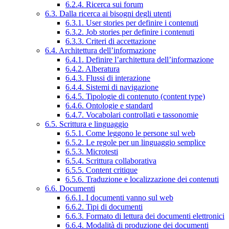
6.2.4. Ricerca sui forum
6.3. Dalla ricerca ai bisogni degli utenti
6.3.1. User stories per definire i contenuti
6.3.2. Job stories per definire i contenuti
6.3.3. Criteri di accettazione
6.4. Architettura dell’informazione
6.4.1. Definire l’architettura dell’informazione
6.4.2. Alberatura
6.4.3. Flussi di interazione
6.4.4. Sistemi di navigazione
6.4.5. Tipologie di contenuto (content type)
6.4.6. Ontologie e standard
6.4.7. Vocabolari controllati e tassonomie
6.5. Scrittura e linguaggio
6.5.1. Come leggono le persone sul web
6.5.2. Le regole per un linguaggio semplice
6.5.3. Microtesti
6.5.4. Scrittura collaborativa
6.5.5. Content critique
6.5.6. Traduzione e localizzazione dei contenuti
6.6. Documenti
6.6.1. I documenti vanno sul web
6.6.2. Tipi di documenti
6.6.3. Formato di lettura dei documenti elettronici
6.6.4. Modalità di produzione dei documenti