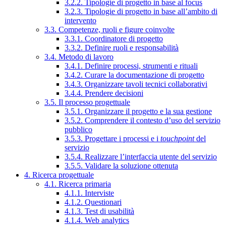
3.2.2. Tipologie di progetto in base al focus
3.2.3. Tipologie di progetto in base all’ambito di
intervento
3.3. Competenze, ruoli e figure coinvolte
3.3.1. Coordinatore di progetto
3.3.2. Definire ruoli e responsabilità
3.4. Metodo di lavoro
3.4.1. Definire processi, strumenti e rituali
3.4.2. Curare la documentazione di progetto
3.4.3. Organizzare tavoli tecnici collaborativi
3.4.4. Prendere decisioni
3.5. Il processo progettuale
3.5.1. Organizzare il progetto e la sua gestione
3.5.2. Comprendere il contesto d’uso del servizio
pubblico
3.5.3. Progettare i processi e i
touchpoint
del
servizio
3.5.4. Realizzare l’interfaccia utente del servizio
3.5.5. Validare la soluzione ottenuta
4. Ricerca progettuale
4.1. Ricerca primaria
4.1.1. Interviste
4.1.2. Questionari
4.1.3. Test di usabilità
4.1.4. Web analytics