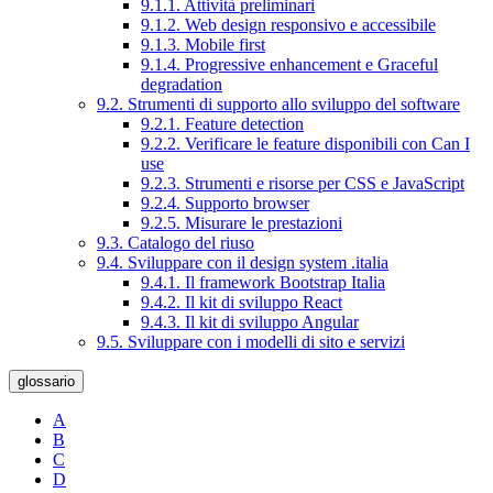
9.1.1. Attività preliminari
9.1.2. Web design responsivo e accessibile
9.1.3. Mobile first
9.1.4. Progressive enhancement e Graceful
degradation
9.2. Strumenti di supporto allo sviluppo del software
9.2.1. Feature detection
9.2.2. Verificare le feature disponibili con Can I
use
9.2.3. Strumenti e risorse per CSS e JavaScript
9.2.4. Supporto browser
9.2.5. Misurare le prestazioni
9.3. Catalogo del riuso
9.4. Sviluppare con il design system .italia
9.4.1. Il framework Bootstrap Italia
9.4.2. Il kit di sviluppo React
9.4.3. Il kit di sviluppo Angular
9.5. Sviluppare con i modelli di sito e servizi
glossario
A
B
C
D