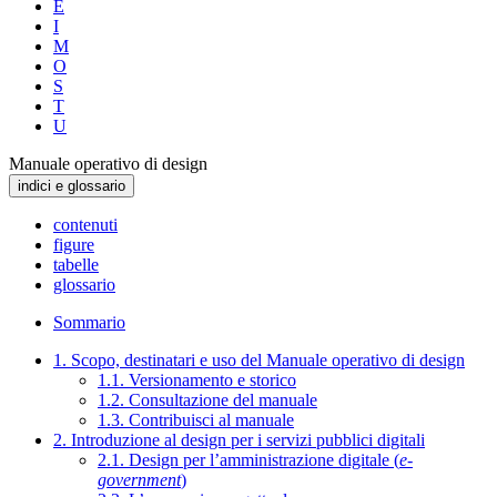
E
I
M
O
S
T
U
Manuale operativo di design
indici e glossario
contenuti
figure
tabelle
glossario
Sommario
1. Scopo, destinatari e uso del Manuale operativo di design
1.1. Versionamento e storico
1.2. Consultazione del manuale
1.3. Contribuisci al manuale
2. Introduzione al design per i servizi pubblici digitali
2.1. Design per l’amministrazione digitale (
e-
government
)