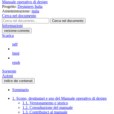
Manuale operativo di design
Progetto:
Designers Italia
Amministrazione:
italia
Cerca nel documento
Cerca nel documento
Informazioni
versione-corrente
Scarica
pdf
html
epub
Sorgente
Azioni
indice dei contenuti
Sommario
1. Scopo, destinatari e uso del Manuale operativo di design
1.1. Versionamento e storico
1.2. Consultazione del manuale
1.3. Contribuisci al manuale