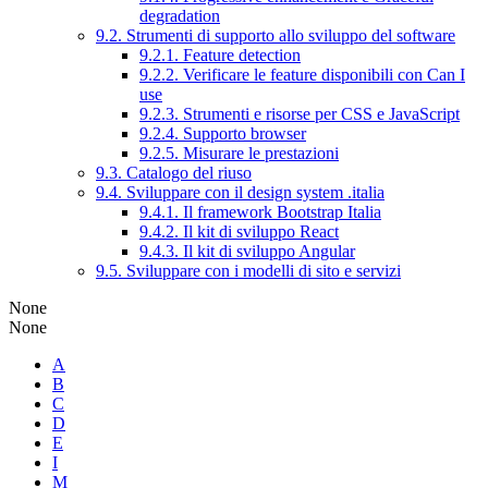
degradation
9.2. Strumenti di supporto allo sviluppo del software
9.2.1. Feature detection
9.2.2. Verificare le feature disponibili con Can I
use
9.2.3. Strumenti e risorse per CSS e JavaScript
9.2.4. Supporto browser
9.2.5. Misurare le prestazioni
9.3. Catalogo del riuso
9.4. Sviluppare con il design system .italia
9.4.1. Il framework Bootstrap Italia
9.4.2. Il kit di sviluppo React
9.4.3. Il kit di sviluppo Angular
9.5. Sviluppare con i modelli di sito e servizi
None
None
A
B
C
D
E
I
M