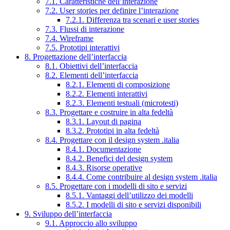
7.1. Caratteristiche dell’interazione
7.2. User stories per definire l’interazione
7.2.1. Differenza tra scenari e user stories
7.3. Flussi di interazione
7.4. Wireframe
7.5. Prototipi interattivi
8. Progettazione dell’interfaccia
8.1. Obiettivi dell’interfaccia
8.2. Elementi dell’interfaccia
8.2.1. Elementi di composizione
8.2.2. Elementi interattivi
8.2.3. Elementi testuali (microtesti)
8.3. Progettare e costruire in alta fedeltà
8.3.1. Layout di pagina
8.3.2. Prototipi in alta fedeltà
8.4. Progettare con il design system .italia
8.4.1. Documentazione
8.4.2. Benefici del design system
8.4.3. Risorse operative
8.4.4. Come contribuire al design system .italia
8.5. Progettare con i modelli di sito e servizi
8.5.1. Vantaggi dell’utilizzo dei modelli
8.5.2. I modelli di sito e servizi disponibili
9. Sviluppo dell’interfaccia
9.1. Approccio allo sviluppo