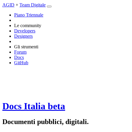
AGID
+
Team Digitale
Piano Triennale
Le community
Developers
Designers
Gli strumenti
Forum
Docs
GitHub
Docs Italia
beta
Documenti pubblici, digitali.