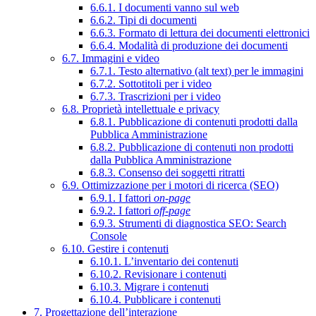
6.6.1. I documenti vanno sul web
6.6.2. Tipi di documenti
6.6.3. Formato di lettura dei documenti elettronici
6.6.4. Modalità di produzione dei documenti
6.7. Immagini e video
6.7.1. Testo alternativo (alt text) per le immagini
6.7.2. Sottotitoli per i video
6.7.3. Trascrizioni per i video
6.8. Proprietà intellettuale e privacy
6.8.1. Pubblicazione di contenuti prodotti dalla
Pubblica Amministrazione
6.8.2. Pubblicazione di contenuti non prodotti
dalla Pubblica Amministrazione
6.8.3. Consenso dei soggetti ritratti
6.9. Ottimizzazione per i motori di ricerca (SEO)
6.9.1. I fattori
on-page
6.9.2. I fattori
off-page
6.9.3. Strumenti di diagnostica SEO: Search
Console
6.10. Gestire i contenuti
6.10.1. L’inventario dei contenuti
6.10.2. Revisionare i contenuti
6.10.3. Migrare i contenuti
6.10.4. Pubblicare i contenuti
7. Progettazione dell’interazione