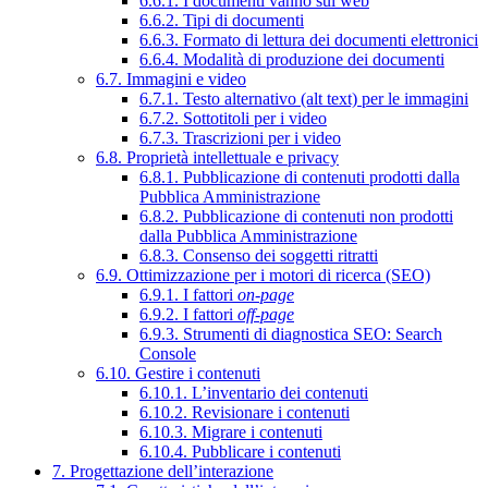
6.6.1. I documenti vanno sul web
6.6.2. Tipi di documenti
6.6.3. Formato di lettura dei documenti elettronici
6.6.4. Modalità di produzione dei documenti
6.7. Immagini e video
6.7.1. Testo alternativo (alt text) per le immagini
6.7.2. Sottotitoli per i video
6.7.3. Trascrizioni per i video
6.8. Proprietà intellettuale e privacy
6.8.1. Pubblicazione di contenuti prodotti dalla
Pubblica Amministrazione
6.8.2. Pubblicazione di contenuti non prodotti
dalla Pubblica Amministrazione
6.8.3. Consenso dei soggetti ritratti
6.9. Ottimizzazione per i motori di ricerca (SEO)
6.9.1. I fattori
on-page
6.9.2. I fattori
off-page
6.9.3. Strumenti di diagnostica SEO: Search
Console
6.10. Gestire i contenuti
6.10.1. L’inventario dei contenuti
6.10.2. Revisionare i contenuti
6.10.3. Migrare i contenuti
6.10.4. Pubblicare i contenuti
7. Progettazione dell’interazione