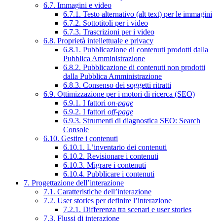
6.7. Immagini e video
6.7.1. Testo alternativo (alt text) per le immagini
6.7.2. Sottotitoli per i video
6.7.3. Trascrizioni per i video
6.8. Proprietà intellettuale e privacy
6.8.1. Pubblicazione di contenuti prodotti dalla
Pubblica Amministrazione
6.8.2. Pubblicazione di contenuti non prodotti
dalla Pubblica Amministrazione
6.8.3. Consenso dei soggetti ritratti
6.9. Ottimizzazione per i motori di ricerca (SEO)
6.9.1. I fattori
on-page
6.9.2. I fattori
off-page
6.9.3. Strumenti di diagnostica SEO: Search
Console
6.10. Gestire i contenuti
6.10.1. L’inventario dei contenuti
6.10.2. Revisionare i contenuti
6.10.3. Migrare i contenuti
6.10.4. Pubblicare i contenuti
7. Progettazione dell’interazione
7.1. Caratteristiche dell’interazione
7.2. User stories per definire l’interazione
7.2.1. Differenza tra scenari e user stories
7.3. Flussi di interazione