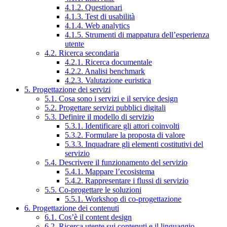
4.1.2. Questionari
4.1.3. Test di usabilità
4.1.4. Web analytics
4.1.5. Strumenti di mappatura dell’esperienza
utente
4.2. Ricerca secondaria
4.2.1. Ricerca documentale
4.2.2. Analisi benchmark
4.2.3. Valutazione euristica
5. Progettazione dei servizi
5.1. Cosa sono i servizi e il service design
5.2. Progettare servizi pubblici digitali
5.3. Definire il modello di servizio
5.3.1. Identificare gli attori coinvolti
5.3.2. Formulare la proposta di valore
5.3.3. Inquadrare gli elementi costitutivi del
servizio
5.4. Descrivere il funzionamento del servizio
5.4.1. Mappare l’ecosistema
5.4.2. Rappresentare i flussi di servizio
5.5. Co-progettare le soluzioni
5.5.1. Workshop di co-progettazione
6. Progettazione dei contenuti
6.1. Cos’è il content design
6.2. Ricerca utente sui contenuti e il linguaggio