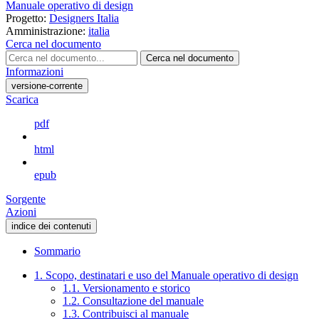
Manuale operativo di design
Progetto:
Designers Italia
Amministrazione:
italia
Cerca nel documento
Cerca nel documento
Informazioni
versione-corrente
Scarica
pdf
html
epub
Sorgente
Azioni
indice dei contenuti
Sommario
1. Scopo, destinatari e uso del Manuale operativo di design
1.1. Versionamento e storico
1.2. Consultazione del manuale
1.3. Contribuisci al manuale