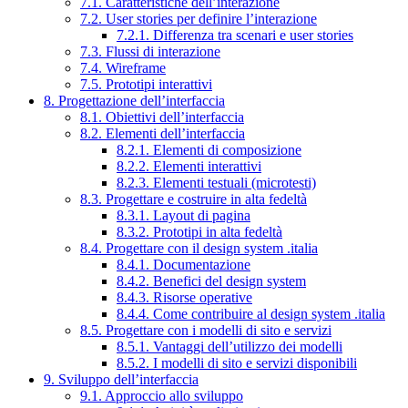
7.1. Caratteristiche dell’interazione
7.2. User stories per definire l’interazione
7.2.1. Differenza tra scenari e user stories
7.3. Flussi di interazione
7.4. Wireframe
7.5. Prototipi interattivi
8. Progettazione dell’interfaccia
8.1. Obiettivi dell’interfaccia
8.2. Elementi dell’interfaccia
8.2.1. Elementi di composizione
8.2.2. Elementi interattivi
8.2.3. Elementi testuali (microtesti)
8.3. Progettare e costruire in alta fedeltà
8.3.1. Layout di pagina
8.3.2. Prototipi in alta fedeltà
8.4. Progettare con il design system .italia
8.4.1. Documentazione
8.4.2. Benefici del design system
8.4.3. Risorse operative
8.4.4. Come contribuire al design system .italia
8.5. Progettare con i modelli di sito e servizi
8.5.1. Vantaggi dell’utilizzo dei modelli
8.5.2. I modelli di sito e servizi disponibili
9. Sviluppo dell’interfaccia
9.1. Approccio allo sviluppo