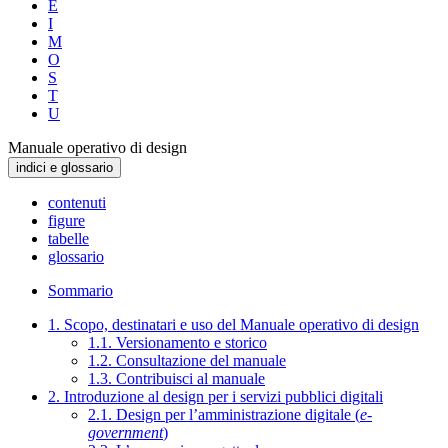
E
I
M
O
S
T
U
Manuale operativo di design
indici e glossario
contenuti
figure
tabelle
glossario
Sommario
1. Scopo, destinatari e uso del Manuale operativo di design
1.1. Versionamento e storico
1.2. Consultazione del manuale
1.3. Contribuisci al manuale
2. Introduzione al design per i servizi pubblici digitali
2.1. Design per l’amministrazione digitale (
e-
government
)