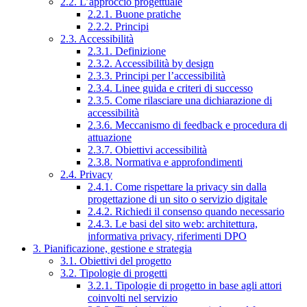
2.2. L’approccio progettuale
2.2.1. Buone pratiche
2.2.2. Principi
2.3. Accessibilità
2.3.1. Definizione
2.3.2. Accessibilità by design
2.3.3. Principi per l’accessibilità
2.3.4. Linee guida e criteri di successo
2.3.5. Come rilasciare una dichiarazione di
accessibilità
2.3.6. Meccanismo di feedback e procedura di
attuazione
2.3.7. Obiettivi accessibilità
2.3.8. Normativa e approfondimenti
2.4. Privacy
2.4.1. Come rispettare la privacy sin dalla
progettazione di un sito o servizio digitale
2.4.2. Richiedi il consenso quando necessario
2.4.3. Le basi del sito web: architettura,
informativa privacy, riferimenti DPO
3. Pianificazione, gestione e strategia
3.1. Obiettivi del progetto
3.2. Tipologie di progetti
3.2.1. Tipologie di progetto in base agli attori
coinvolti nel servizio