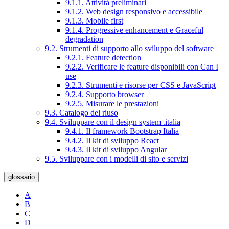
9.1.1. Attività preliminari
9.1.2. Web design responsivo e accessibile
9.1.3. Mobile first
9.1.4. Progressive enhancement e Graceful
degradation
9.2. Strumenti di supporto allo sviluppo del software
9.2.1. Feature detection
9.2.2. Verificare le feature disponibili con Can I
use
9.2.3. Strumenti e risorse per CSS e JavaScript
9.2.4. Supporto browser
9.2.5. Misurare le prestazioni
9.3. Catalogo del riuso
9.4. Sviluppare con il design system .italia
9.4.1. Il framework Bootstrap Italia
9.4.2. Il kit di sviluppo React
9.4.3. Il kit di sviluppo Angular
9.5. Sviluppare con i modelli di sito e servizi
glossario
A
B
C
D