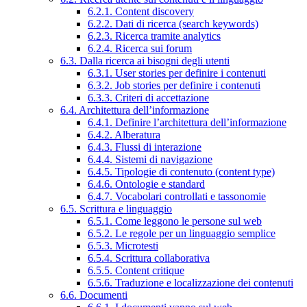
6.2.1. Content discovery
6.2.2. Dati di ricerca (search keywords)
6.2.3. Ricerca tramite analytics
6.2.4. Ricerca sui forum
6.3. Dalla ricerca ai bisogni degli utenti
6.3.1. User stories per definire i contenuti
6.3.2. Job stories per definire i contenuti
6.3.3. Criteri di accettazione
6.4. Architettura dell’informazione
6.4.1. Definire l’architettura dell’informazione
6.4.2. Alberatura
6.4.3. Flussi di interazione
6.4.4. Sistemi di navigazione
6.4.5. Tipologie di contenuto (content type)
6.4.6. Ontologie e standard
6.4.7. Vocabolari controllati e tassonomie
6.5. Scrittura e linguaggio
6.5.1. Come leggono le persone sul web
6.5.2. Le regole per un linguaggio semplice
6.5.3. Microtesti
6.5.4. Scrittura collaborativa
6.5.5. Content critique
6.5.6. Traduzione e localizzazione dei contenuti
6.6. Documenti