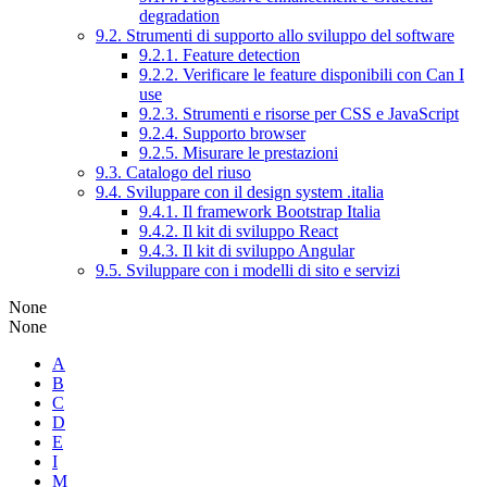
degradation
9.2. Strumenti di supporto allo sviluppo del software
9.2.1. Feature detection
9.2.2. Verificare le feature disponibili con Can I
use
9.2.3. Strumenti e risorse per CSS e JavaScript
9.2.4. Supporto browser
9.2.5. Misurare le prestazioni
9.3. Catalogo del riuso
9.4. Sviluppare con il design system .italia
9.4.1. Il framework Bootstrap Italia
9.4.2. Il kit di sviluppo React
9.4.3. Il kit di sviluppo Angular
9.5. Sviluppare con i modelli di sito e servizi
None
None
A
B
C
D
E
I
M