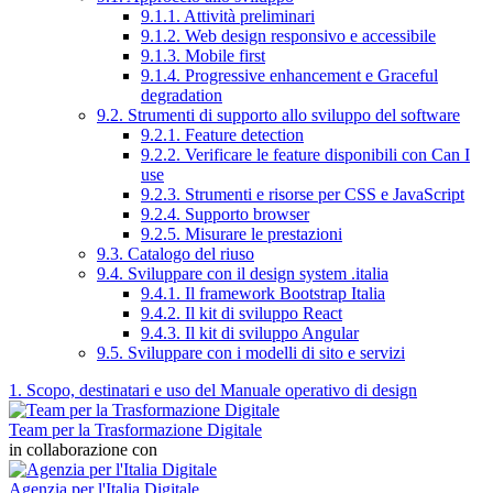
9.1.1. Attività preliminari
9.1.2. Web design responsivo e accessibile
9.1.3. Mobile first
9.1.4. Progressive enhancement e Graceful
degradation
9.2. Strumenti di supporto allo sviluppo del software
9.2.1. Feature detection
9.2.2. Verificare le feature disponibili con Can I
use
9.2.3. Strumenti e risorse per CSS e JavaScript
9.2.4. Supporto browser
9.2.5. Misurare le prestazioni
9.3. Catalogo del riuso
9.4. Sviluppare con il design system .italia
9.4.1. Il framework Bootstrap Italia
9.4.2. Il kit di sviluppo React
9.4.3. Il kit di sviluppo Angular
9.5. Sviluppare con i modelli di sito e servizi
1. Scopo, destinatari e uso del Manuale operativo di design
Team per la Trasformazione Digitale
in collaborazione con
Agenzia per l'Italia Digitale