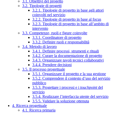
3.1. Obiettivi del progetto
3.2. Tipologie di progetti
3.2.1. Tipologie di progetto in base agli attori
coinvolti nel servizio
3.2.2. Tipologie di progetto in base al focus
3.2.3. Tipologie di progetto in base all’ambito di
intervento
3.3. Competenze, ruoli e figure coinvolte
3.3.1. Coordinatore di progetto
3.3.2. Definire ruoli e responsabilità
3.4. Metodo di lavoro
3.4.1. Definire processi, strumenti e rituali
3.4.2. Curare la documentazione di progetto
3.4.3. Organizzare tavoli tecnici collaborativi
3.4.4. Prendere decisioni
3.5. Il processo progettuale
3.5.1. Organizzare il progetto e la sua gestione
3.5.2. Comprendere il contesto d’uso del servizio
pubblico
3.5.3. Progettare i processi e i
touchpoint
del
servizio
3.5.4. Realizzare l’interfaccia utente del servizio
3.5.5. Validare la soluzione ottenuta
4. Ricerca progettuale
4.1. Ricerca primaria