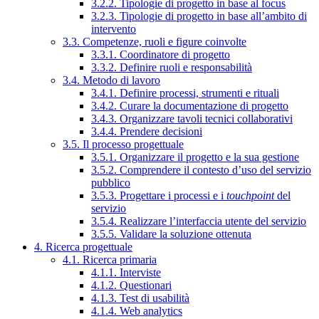
3.2.2. Tipologie di progetto in base al focus
3.2.3. Tipologie di progetto in base all’ambito di
intervento
3.3. Competenze, ruoli e figure coinvolte
3.3.1. Coordinatore di progetto
3.3.2. Definire ruoli e responsabilità
3.4. Metodo di lavoro
3.4.1. Definire processi, strumenti e rituali
3.4.2. Curare la documentazione di progetto
3.4.3. Organizzare tavoli tecnici collaborativi
3.4.4. Prendere decisioni
3.5. Il processo progettuale
3.5.1. Organizzare il progetto e la sua gestione
3.5.2. Comprendere il contesto d’uso del servizio
pubblico
3.5.3. Progettare i processi e i
touchpoint
del
servizio
3.5.4. Realizzare l’interfaccia utente del servizio
3.5.5. Validare la soluzione ottenuta
4. Ricerca progettuale
4.1. Ricerca primaria
4.1.1. Interviste
4.1.2. Questionari
4.1.3. Test di usabilità
4.1.4. Web analytics