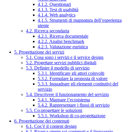
4.1.2. Questionari
4.1.3. Test di usabilità
4.1.4. Web analytics
4.1.5. Strumenti di mappatura dell’esperienza
utente
4.2. Ricerca secondaria
4.2.1. Ricerca documentale
4.2.2. Analisi benchmark
4.2.3. Valutazione euristica
5. Progettazione dei servizi
5.1. Cosa sono i servizi e il service design
5.2. Progettare servizi pubblici digitali
5.3. Definire il modello di servizio
5.3.1. Identificare gli attori coinvolti
5.3.2. Formulare la proposta di valore
5.3.3. Inquadrare gli elementi costitutivi del
servizio
5.4. Descrivere il funzionamento del servizio
5.4.1. Mappare l’ecosistema
5.4.2. Rappresentare i flussi di servizio
5.5. Co-progettare le soluzioni
5.5.1. Workshop di co-progettazione
6. Progettazione dei contenuti
6.1. Cos’è il content design
6.2. Ricerca utente sui contenuti e il linguaggio