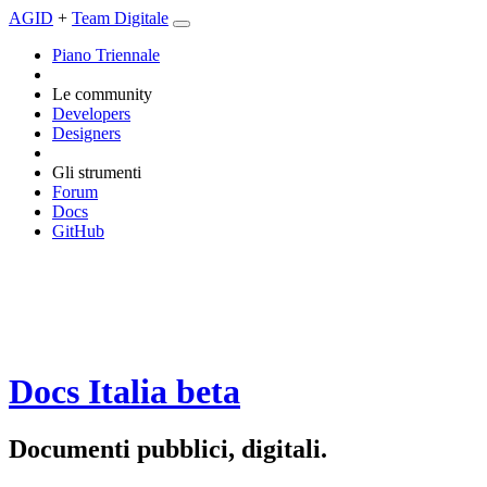
AGID
+
Team Digitale
Piano Triennale
Le community
Developers
Designers
Gli strumenti
Forum
Docs
GitHub
Docs Italia
beta
Documenti pubblici, digitali.