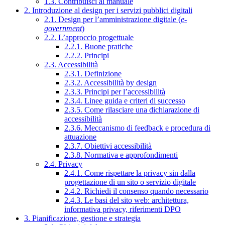
1.3. Contribuisci al manuale
2. Introduzione al design per i servizi pubblici digitali
2.1. Design per l’amministrazione digitale (
e-
government
)
2.2. L’approccio progettuale
2.2.1. Buone pratiche
2.2.2. Principi
2.3. Accessibilità
2.3.1. Definizione
2.3.2. Accessibilità by design
2.3.3. Principi per l’accessibilità
2.3.4. Linee guida e criteri di successo
2.3.5. Come rilasciare una dichiarazione di
accessibilità
2.3.6. Meccanismo di feedback e procedura di
attuazione
2.3.7. Obiettivi accessibilità
2.3.8. Normativa e approfondimenti
2.4. Privacy
2.4.1. Come rispettare la privacy sin dalla
progettazione di un sito o servizio digitale
2.4.2. Richiedi il consenso quando necessario
2.4.3. Le basi del sito web: architettura,
informativa privacy, riferimenti DPO
3. Pianificazione, gestione e strategia