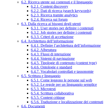
6.2. Ricerca utente sui contenuti e il linguaggio
6.2.1. Content discovery
6.2.2. Dati di ricerca (search keywords)
6.2.3. Ricerca tramite analytics
6.2.4. Ricerca sui forum
6.3. Dalla ricerca ai bisogni degli utenti
6.3.1. User stories per definire i contenuti
6.3.2. Job stories per definire i contenuti
6.3.3. Criteri di accettazione
6.4. Architettura dell’informazione
6.4.1. Definire l’architettura dell’informazione
6.4.2. Alberatura
6.4.3. Flussi di interazione
6.4.4. Sistemi di navigazione
6.4.5. Tipologie di contenuto (content type)
6.4.6. Ontologie e standard
6.4.7. Vocabolari controllati e tassonomie
6.5. Scrittura e linguaggio
6.5.1. Come leggono le persone sul web
6.5.2. Le regole per un linguaggio semplice
6.5.3. Microtesti
6.5.4. Scrittura collaborativa
6.5.5. Content critique
6.5.6. Traduzione e localizzazione dei contenuti
6.6. Documenti