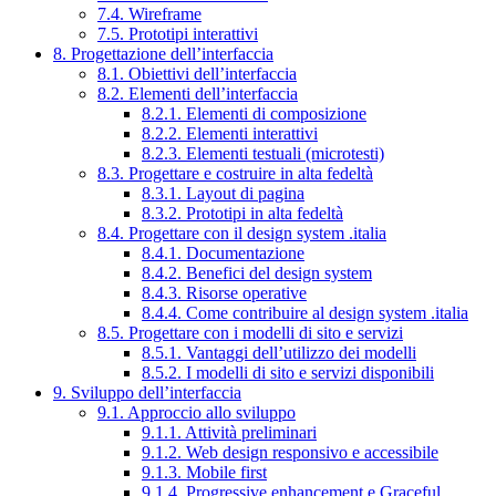
7.4. Wireframe
7.5. Prototipi interattivi
8. Progettazione dell’interfaccia
8.1. Obiettivi dell’interfaccia
8.2. Elementi dell’interfaccia
8.2.1. Elementi di composizione
8.2.2. Elementi interattivi
8.2.3. Elementi testuali (microtesti)
8.3. Progettare e costruire in alta fedeltà
8.3.1. Layout di pagina
8.3.2. Prototipi in alta fedeltà
8.4. Progettare con il design system .italia
8.4.1. Documentazione
8.4.2. Benefici del design system
8.4.3. Risorse operative
8.4.4. Come contribuire al design system .italia
8.5. Progettare con i modelli di sito e servizi
8.5.1. Vantaggi dell’utilizzo dei modelli
8.5.2. I modelli di sito e servizi disponibili
9. Sviluppo dell’interfaccia
9.1. Approccio allo sviluppo
9.1.1. Attività preliminari
9.1.2. Web design responsivo e accessibile
9.1.3. Mobile first
9.1.4. Progressive enhancement e Graceful