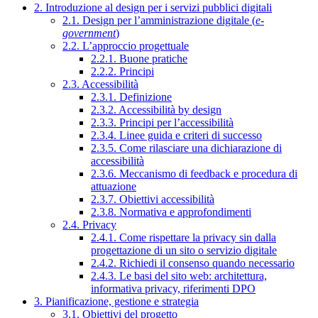
2. Introduzione al design per i servizi pubblici digitali
2.1. Design per l’amministrazione digitale (
e-
government
)
2.2. L’approccio progettuale
2.2.1. Buone pratiche
2.2.2. Principi
2.3. Accessibilità
2.3.1. Definizione
2.3.2. Accessibilità by design
2.3.3. Principi per l’accessibilità
2.3.4. Linee guida e criteri di successo
2.3.5. Come rilasciare una dichiarazione di
accessibilità
2.3.6. Meccanismo di feedback e procedura di
attuazione
2.3.7. Obiettivi accessibilità
2.3.8. Normativa e approfondimenti
2.4. Privacy
2.4.1. Come rispettare la privacy sin dalla
progettazione di un sito o servizio digitale
2.4.2. Richiedi il consenso quando necessario
2.4.3. Le basi del sito web: architettura,
informativa privacy, riferimenti DPO
3. Pianificazione, gestione e strategia
3.1. Obiettivi del progetto