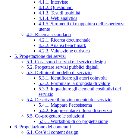
4.1.1. Interviste
4.1.2. Questionari
4.1.3. Test di usabilità
4.1.4. Web analytics
4.1.5. Strumenti di mappatura dell’esperienza
utente
4.2. Ricerca secondaria
4.2.1. Ricerca documentale
4.2.2. Analisi benchmark
4.2.3. Valutazione euristica
5. Progettazione dei servizi
5.1. Cosa sono i servizi e il service design
5.2. Progettare servizi pubblici digitali
5.3. Definire il modello di servizio
5.3.1. Identificare gli attori coinvolti
5.3.2. Formulare la proposta di valore
5.3.3. Inquadrare gli elementi costitutivi del
servizio
5.4. Descrivere il funzionamento del servizio
5.4.1. Mappare l’ecosistema
5.4.2. Rappresentare i flussi di servizio
5.5. Co-progettare le soluzioni
5.5.1. Workshop di co-progettazione
6. Progettazione dei contenuti
6.1. Cos’è il content design