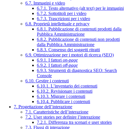
6.7. Immagini e video
6.7.1. Testo alternativo (alt text) per le immagini
6.7.2. Sottotitoli per i video
6.7.3. Trascrizioni per i video
6.8. Proprietà intellettuale e privacy
6.8.1. Pubblicazione di contenuti prodotti dalla
Pubblica Amministrazione
6.8.2. Pubblicazione di contenuti non prodotti
dalla Pubblica Amministrazione
6.8.3. Consenso dei soggetti ritratti
6.9. Ottimizzazione per i motori di ricerca (SEO)
6.9.1. I fattori
on-page
6.9.2. I fattori
off-page
6.9.3. Strumenti di diagnostica SEO: Search
Console
6.10. Gestire i contenuti
6.10.1. L’inventario dei contenuti
6.10.2. Revisionare i contenuti
6.10.3. Migrare i contenuti
6.10.4. Pubblicare i contenuti
7. Progettazione dell’interazione
7.1. Caratteristiche dell’interazione
7.2. User stories per definire l’interazione
7.2.1. Differenza tra scenari e user stories
7.3. Flussi di interazione