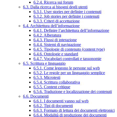
6.2.4. Ricerca sui forum
6.3. Dalla ricerca ai bisogni degli utenti
6.3.1. User stories per definire i contenuti
6.3.2. Job stories per definire i contenuti
6.3.3. Criteri di accettazione
6.4. Architettura dell’informazione
6.4.1. Definire l’architettura dell’informazione
6.4.2. Alberatura
6.4.3. Flussi di interazione
6.4.4. Sistemi di navigazione
6.4.5. Tipologie di contenuto (content type)
6.4.6. Ontologie e standard
6.4.7. Vocabolari controllati e tassonomie
6.5. Scrittura e linguaggio
6.5.1. Come leggono le persone sul web
6.5.2. Le regole per un linguaggio semplice
6.5.3. Microtesti
6.5.4. Scrittura collaborativa
6.5.5. Content critique
6.5.6. Traduzione e localizzazione dei contenuti
6.6. Documenti
6.6.1. I documenti vanno sul web
6.6.2. Tipi di documenti
6.6.3. Formato di lettura dei documenti elettronici
6.6.4. Modalità di produzione dei documenti