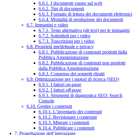
6.6.1. I documenti vanno sul web
6.6.2. Tipi di documenti
6.6.3. Formato di lettura dei documenti elettronici
6.6.4. Modalità di produzione dei documenti
6.7. Immagini e video
6.7.1. Testo alternativo (alt text) per le immagini
6.7.2. Sottotitoli per i video
6.7.3. Trascrizioni per i video
6.8. Proprietà intellettuale e privacy
6.8.1. Pubblicazione di contenuti prodotti dalla
Pubblica Amministrazione
6.8.2. Pubblicazione di contenuti non prodotti
dalla Pubblica Amministrazione
6.8.3. Consenso dei soggetti ritratti
6.9. Ottimizzazione per i motori di ricerca (SEO)
6.9.1. I fattori
on-page
6.9.2. I fattori
off-page
6.9.3. Strumenti di diagnostica SEO: Search
Console
6.10. Gestire i contenuti
6.10.1. L’inventario dei contenuti
6.10.2. Revisionare i contenuti
6.10.3. Migrare i contenuti
6.10.4. Pubblicare i contenuti
7. Progettazione dell’interazione