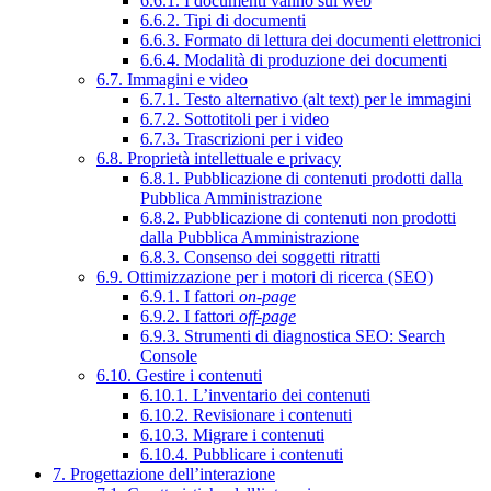
6.6.1. I documenti vanno sul web
6.6.2. Tipi di documenti
6.6.3. Formato di lettura dei documenti elettronici
6.6.4. Modalità di produzione dei documenti
6.7. Immagini e video
6.7.1. Testo alternativo (alt text) per le immagini
6.7.2. Sottotitoli per i video
6.7.3. Trascrizioni per i video
6.8. Proprietà intellettuale e privacy
6.8.1. Pubblicazione di contenuti prodotti dalla
Pubblica Amministrazione
6.8.2. Pubblicazione di contenuti non prodotti
dalla Pubblica Amministrazione
6.8.3. Consenso dei soggetti ritratti
6.9. Ottimizzazione per i motori di ricerca (SEO)
6.9.1. I fattori
on-page
6.9.2. I fattori
off-page
6.9.3. Strumenti di diagnostica SEO: Search
Console
6.10. Gestire i contenuti
6.10.1. L’inventario dei contenuti
6.10.2. Revisionare i contenuti
6.10.3. Migrare i contenuti
6.10.4. Pubblicare i contenuti
7. Progettazione dell’interazione