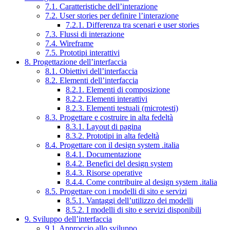
7.1. Caratteristiche dell’interazione
7.2. User stories per definire l’interazione
7.2.1. Differenza tra scenari e user stories
7.3. Flussi di interazione
7.4. Wireframe
7.5. Prototipi interattivi
8. Progettazione dell’interfaccia
8.1. Obiettivi dell’interfaccia
8.2. Elementi dell’interfaccia
8.2.1. Elementi di composizione
8.2.2. Elementi interattivi
8.2.3. Elementi testuali (microtesti)
8.3. Progettare e costruire in alta fedeltà
8.3.1. Layout di pagina
8.3.2. Prototipi in alta fedeltà
8.4. Progettare con il design system .italia
8.4.1. Documentazione
8.4.2. Benefici del design system
8.4.3. Risorse operative
8.4.4. Come contribuire al design system .italia
8.5. Progettare con i modelli di sito e servizi
8.5.1. Vantaggi dell’utilizzo dei modelli
8.5.2. I modelli di sito e servizi disponibili
9. Sviluppo dell’interfaccia
9.1. Approccio allo sviluppo