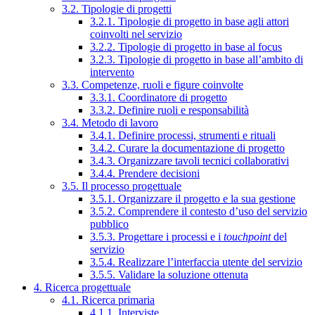
3.2. Tipologie di progetti
3.2.1. Tipologie di progetto in base agli attori
coinvolti nel servizio
3.2.2. Tipologie di progetto in base al focus
3.2.3. Tipologie di progetto in base all’ambito di
intervento
3.3. Competenze, ruoli e figure coinvolte
3.3.1. Coordinatore di progetto
3.3.2. Definire ruoli e responsabilità
3.4. Metodo di lavoro
3.4.1. Definire processi, strumenti e rituali
3.4.2. Curare la documentazione di progetto
3.4.3. Organizzare tavoli tecnici collaborativi
3.4.4. Prendere decisioni
3.5. Il processo progettuale
3.5.1. Organizzare il progetto e la sua gestione
3.5.2. Comprendere il contesto d’uso del servizio
pubblico
3.5.3. Progettare i processi e i
touchpoint
del
servizio
3.5.4. Realizzare l’interfaccia utente del servizio
3.5.5. Validare la soluzione ottenuta
4. Ricerca progettuale
4.1. Ricerca primaria
4.1.1. Interviste