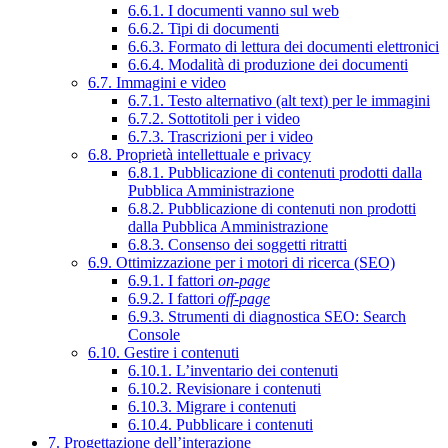
6.6.1. I documenti vanno sul web
6.6.2. Tipi di documenti
6.6.3. Formato di lettura dei documenti elettronici
6.6.4. Modalità di produzione dei documenti
6.7. Immagini e video
6.7.1. Testo alternativo (alt text) per le immagini
6.7.2. Sottotitoli per i video
6.7.3. Trascrizioni per i video
6.8. Proprietà intellettuale e privacy
6.8.1. Pubblicazione di contenuti prodotti dalla
Pubblica Amministrazione
6.8.2. Pubblicazione di contenuti non prodotti
dalla Pubblica Amministrazione
6.8.3. Consenso dei soggetti ritratti
6.9. Ottimizzazione per i motori di ricerca (SEO)
6.9.1. I fattori
on-page
6.9.2. I fattori
off-page
6.9.3. Strumenti di diagnostica SEO: Search
Console
6.10. Gestire i contenuti
6.10.1. L’inventario dei contenuti
6.10.2. Revisionare i contenuti
6.10.3. Migrare i contenuti
6.10.4. Pubblicare i contenuti
7. Progettazione dell’interazione