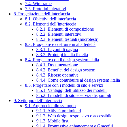
7.4. Wireframe
7.5. Prototipi interattivi
8. Progettazione dell’interfaccia
8.1. Obiettivi dell’interfaccia
8.2. Elementi dell’interfaccia
8.2.1. Elementi di composizione
8.2.2. Elementi interattivi
8.2.3. Elementi testuali (microtesti)
8.3. Progettare e costruire in alta fedeltà
8.3.1. Layout di pagina
8.3.2. Prototipi in alta fedeltà
8.4. Progettare con il design system .italia
8.4.1. Documentazione
8.4.2. Benefici del design system
8.4.3. Risorse operative
8.4.4. Come contribuire al design system .italia
8.5. Progettare con i modelli di sito e servizi
8.5.1. Vantaggi dell’utilizzo dei modelli
8.5.2. I modelli di sito e servizi disponibili
9. Sviluppo dell’interfaccia
9.1. Approccio allo sviluppo
9.1.1. Attività preliminari
9.1.2. Web design responsivo e accessibile
9.1.3. Mobile first
9.1.4. Progressive enhancement e Graceful