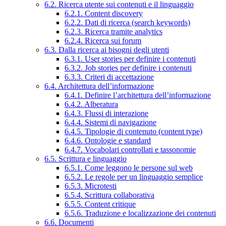
6.2. Ricerca utente sui contenuti e il linguaggio
6.2.1. Content discovery
6.2.2. Dati di ricerca (search keywords)
6.2.3. Ricerca tramite analytics
6.2.4. Ricerca sui forum
6.3. Dalla ricerca ai bisogni degli utenti
6.3.1. User stories per definire i contenuti
6.3.2. Job stories per definire i contenuti
6.3.3. Criteri di accettazione
6.4. Architettura dell’informazione
6.4.1. Definire l’architettura dell’informazione
6.4.2. Alberatura
6.4.3. Flussi di interazione
6.4.4. Sistemi di navigazione
6.4.5. Tipologie di contenuto (content type)
6.4.6. Ontologie e standard
6.4.7. Vocabolari controllati e tassonomie
6.5. Scrittura e linguaggio
6.5.1. Come leggono le persone sul web
6.5.2. Le regole per un linguaggio semplice
6.5.3. Microtesti
6.5.4. Scrittura collaborativa
6.5.5. Content critique
6.5.6. Traduzione e localizzazione dei contenuti
6.6. Documenti