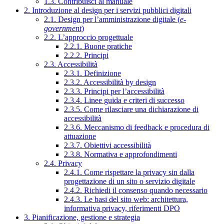
1.3. Contribuisci al manuale
2. Introduzione al design per i servizi pubblici digitali
2.1. Design per l’amministrazione digitale (
e-
government
)
2.2. L’approccio progettuale
2.2.1. Buone pratiche
2.2.2. Principi
2.3. Accessibilità
2.3.1. Definizione
2.3.2. Accessibilità by design
2.3.3. Principi per l’accessibilità
2.3.4. Linee guida e criteri di successo
2.3.5. Come rilasciare una dichiarazione di
accessibilità
2.3.6. Meccanismo di feedback e procedura di
attuazione
2.3.7. Obiettivi accessibilità
2.3.8. Normativa e approfondimenti
2.4. Privacy
2.4.1. Come rispettare la privacy sin dalla
progettazione di un sito o servizio digitale
2.4.2. Richiedi il consenso quando necessario
2.4.3. Le basi del sito web: architettura,
informativa privacy, riferimenti DPO
3. Pianificazione, gestione e strategia