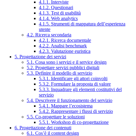
4.1.1. Interviste
4.1.2. Questionari
4.1.3. Test di usabilità
4.1.4. Web analytics
4.1.5. Strumenti di mappatura dell’esperienza
utente
4.2. Ricerca secondaria
4.2.1. Ricerca documentale
4.2.2. Analisi benchmark
4.2.3. Valutazione euristica
5. Progettazione dei servizi
5.1. Cosa sono i servizi e il service design
5.2. Progettare servizi pubblici digitali
5.3. Definire il modello di servizio
5.3.1. Identificare gli attori coinvolti
5.3.2. Formulare la proposta di valore
5.3.3. Inquadrare gli elementi costitutivi del
servizio
5.4. Descrivere il funzionamento del servizio
5.4.1. Mappare l’ecosistema
5.4.2. Rappresentare i flussi di servizio
5.5. Co-progettare le soluzioni
5.5.1. Workshop di co-progettazione
6. Progettazione dei contenuti
6.1. Cos’è il content design