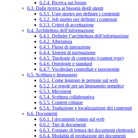
6.2.4. Ricerca sui forum
6.3. Dalla ricerca ai bisogni degli utenti
6.3.1. User stories per definire i contenuti
6.3.2. Job stories per definire i contenuti
6.3.3. Criteri di accettazione
6.4. Architettura dell’informazione
6.4.1. Definire l’architettura dell’informazione
6.4.2. Alberatura
6.4.3. Flussi di interazione
6.4.4. Sistemi di navigazione
6.4.5. Tipologie di contenuto (content type)
6.4.6. Ontologie e standard
6.4.7. Vocabolari controllati e tassonomie
6.5. Scrittura e linguaggio
6.5.1. Come leggono le persone sul web
6.5.2. Le regole per un linguaggio semplice
6.5.3. Microtesti
6.5.4. Scrittura collaborativa
6.5.5. Content critique
6.5.6. Traduzione e localizzazione dei contenuti
6.6. Documenti
6.6.1. I documenti vanno sul web
6.6.2. Tipi di documenti
6.6.3. Formato di lettura dei documenti elettronici
6.6.4. Modalità di produzione dei documenti