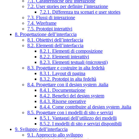
7.1. Caratteristiche dell’interazione
7.2. User stories per definire l’interazione
7.2.1. Differenza tra scenari e user stories
7.3. Flussi di interazione
7.4. Wireframe
7.5. Prototipi interattivi
8. Progettazione dell’interfaccia
8.1. Obiettivi dell’interfaccia
8.2. Elementi dell’interfaccia
8.2.1. Elementi di composizione
8.2.2. Elementi interattivi
8.2.3. Elementi testuali (microtesti)
8.3. Progettare e costruire in alta fedeltà
8.3.1. Layout di pagina
8.3.2. Prototipi in alta fedeltà
8.4. Progettare con il design system .italia
8.4.1. Documentazione
8.4.2. Benefici del design system
8.4.3. Risorse operative
8.4.4. Come contribuire al design system .italia
8.5. Progettare con i modelli di sito e servizi
8.5.1. Vantaggi dell’utilizzo dei modelli
8.5.2. I modelli di sito e servizi disponibili
9. Sviluppo dell’interfaccia
9.1. Approccio allo sviluppo