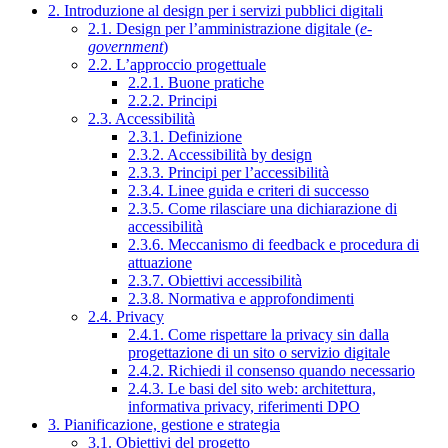
2. Introduzione al design per i servizi pubblici digitali
2.1. Design per l’amministrazione digitale (
e-
government
)
2.2. L’approccio progettuale
2.2.1. Buone pratiche
2.2.2. Principi
2.3. Accessibilità
2.3.1. Definizione
2.3.2. Accessibilità by design
2.3.3. Principi per l’accessibilità
2.3.4. Linee guida e criteri di successo
2.3.5. Come rilasciare una dichiarazione di
accessibilità
2.3.6. Meccanismo di feedback e procedura di
attuazione
2.3.7. Obiettivi accessibilità
2.3.8. Normativa e approfondimenti
2.4. Privacy
2.4.1. Come rispettare la privacy sin dalla
progettazione di un sito o servizio digitale
2.4.2. Richiedi il consenso quando necessario
2.4.3. Le basi del sito web: architettura,
informativa privacy, riferimenti DPO
3. Pianificazione, gestione e strategia
3.1. Obiettivi del progetto