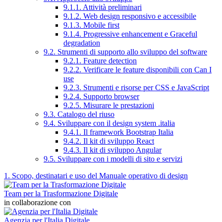
9.1.1. Attività preliminari
9.1.2. Web design responsivo e accessibile
9.1.3. Mobile first
9.1.4. Progressive enhancement e Graceful
degradation
9.2. Strumenti di supporto allo sviluppo del software
9.2.1. Feature detection
9.2.2. Verificare le feature disponibili con Can I
use
9.2.3. Strumenti e risorse per CSS e JavaScript
9.2.4. Supporto browser
9.2.5. Misurare le prestazioni
9.3. Catalogo del riuso
9.4. Sviluppare con il design system .italia
9.4.1. Il framework Bootstrap Italia
9.4.2. Il kit di sviluppo React
9.4.3. Il kit di sviluppo Angular
9.5. Sviluppare con i modelli di sito e servizi
1. Scopo, destinatari e uso del Manuale operativo di design
Team per la Trasformazione Digitale
in collaborazione con
Agenzia per l'Italia Digitale