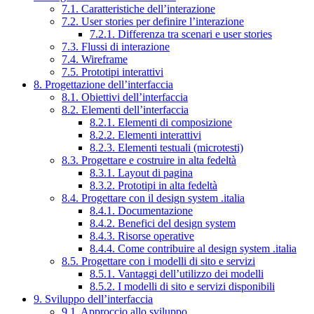
7.1. Caratteristiche dell’interazione
7.2. User stories per definire l’interazione
7.2.1. Differenza tra scenari e user stories
7.3. Flussi di interazione
7.4. Wireframe
7.5. Prototipi interattivi
8. Progettazione dell’interfaccia
8.1. Obiettivi dell’interfaccia
8.2. Elementi dell’interfaccia
8.2.1. Elementi di composizione
8.2.2. Elementi interattivi
8.2.3. Elementi testuali (microtesti)
8.3. Progettare e costruire in alta fedeltà
8.3.1. Layout di pagina
8.3.2. Prototipi in alta fedeltà
8.4. Progettare con il design system .italia
8.4.1. Documentazione
8.4.2. Benefici del design system
8.4.3. Risorse operative
8.4.4. Come contribuire al design system .italia
8.5. Progettare con i modelli di sito e servizi
8.5.1. Vantaggi dell’utilizzo dei modelli
8.5.2. I modelli di sito e servizi disponibili
9. Sviluppo dell’interfaccia
9.1. Approccio allo sviluppo