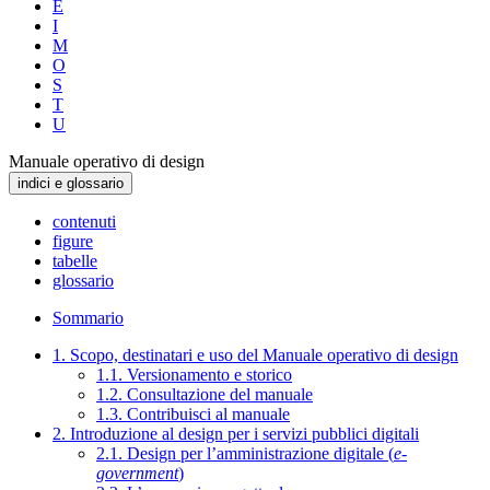
E
I
M
O
S
T
U
Manuale operativo di design
indici e glossario
contenuti
figure
tabelle
glossario
Sommario
1. Scopo, destinatari e uso del Manuale operativo di design
1.1. Versionamento e storico
1.2. Consultazione del manuale
1.3. Contribuisci al manuale
2. Introduzione al design per i servizi pubblici digitali
2.1. Design per l’amministrazione digitale (
e-
government
)