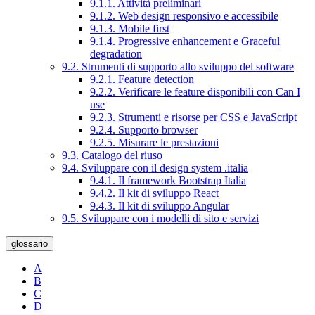
9.1.1. Attività preliminari
9.1.2. Web design responsivo e accessibile
9.1.3. Mobile first
9.1.4. Progressive enhancement e Graceful
degradation
9.2. Strumenti di supporto allo sviluppo del software
9.2.1. Feature detection
9.2.2. Verificare le feature disponibili con Can I
use
9.2.3. Strumenti e risorse per CSS e JavaScript
9.2.4. Supporto browser
9.2.5. Misurare le prestazioni
9.3. Catalogo del riuso
9.4. Sviluppare con il design system .italia
9.4.1. Il framework Bootstrap Italia
9.4.2. Il kit di sviluppo React
9.4.3. Il kit di sviluppo Angular
9.5. Sviluppare con i modelli di sito e servizi
glossario
A
B
C
D