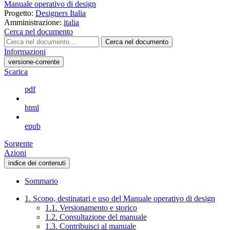
Manuale operativo di design
Progetto:
Designers Italia
Amministrazione:
italia
Cerca nel documento
Cerca nel documento
Informazioni
versione-corrente
Scarica
pdf
html
epub
Sorgente
Azioni
indice dei contenuti
Sommario
1. Scopo, destinatari e uso del Manuale operativo di design
1.1. Versionamento e storico
1.2. Consultazione del manuale
1.3. Contribuisci al manuale