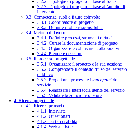
3.2.2. Tipologie di progetto in base al focus
3.2.3. Tipologie di progetto in base all’ambito di
intervento
3.3. Competenze, ruoli e figure coinvolte
3.3.1. Coordinatore di progetto
3.3.2. Definire ruoli e responsabilità
3.4. Metodo di lavoro
3.4.1. Definire processi, strumenti e rituali
3.4.2. Curare la documentazione di progetto
3.4.3. Organizzare tavoli tecnici collaborativi
3.4.4. Prendere decisioni
3.5. Il processo progettuale
3.5.1. Organizzare il progetto e la sua gestione
3.5.2. Comprendere il contesto d’uso del servizio
pubblico
3.5.3. Progettare i processi e i
touchpoint
del
servizio
3.5.4. Realizzare l’interfaccia utente del servizio
3.5.5. Validare la soluzione ottenuta
4. Ricerca progettuale
4.1. Ricerca primaria
4.1.1. Interviste
4.1.2. Questionari
4.1.3. Test di usabilità
4.1.4. Web analytics