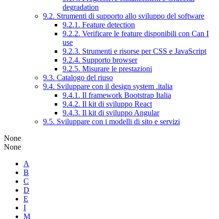
degradation
9.2. Strumenti di supporto allo sviluppo del software
9.2.1. Feature detection
9.2.2. Verificare le feature disponibili con Can I
use
9.2.3. Strumenti e risorse per CSS e JavaScript
9.2.4. Supporto browser
9.2.5. Misurare le prestazioni
9.3. Catalogo del riuso
9.4. Sviluppare con il design system .italia
9.4.1. Il framework Bootstrap Italia
9.4.2. Il kit di sviluppo React
9.4.3. Il kit di sviluppo Angular
9.5. Sviluppare con i modelli di sito e servizi
None
None
A
B
C
D
E
I
M