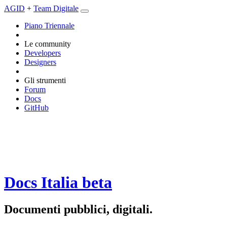
AGID
+
Team Digitale
Piano Triennale
Le community
Developers
Designers
Gli strumenti
Forum
Docs
GitHub
Docs Italia
beta
Documenti pubblici, digitali.