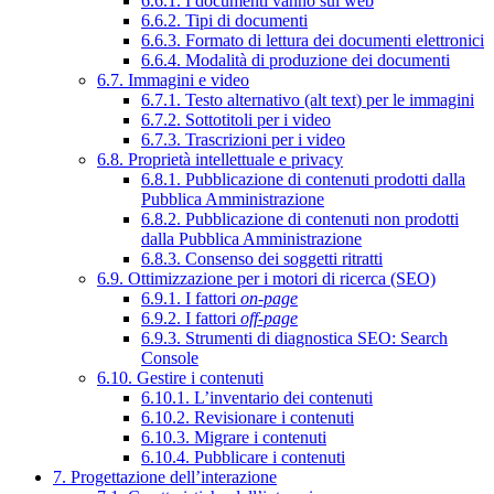
6.6.1. I documenti vanno sul web
6.6.2. Tipi di documenti
6.6.3. Formato di lettura dei documenti elettronici
6.6.4. Modalità di produzione dei documenti
6.7. Immagini e video
6.7.1. Testo alternativo (alt text) per le immagini
6.7.2. Sottotitoli per i video
6.7.3. Trascrizioni per i video
6.8. Proprietà intellettuale e privacy
6.8.1. Pubblicazione di contenuti prodotti dalla
Pubblica Amministrazione
6.8.2. Pubblicazione di contenuti non prodotti
dalla Pubblica Amministrazione
6.8.3. Consenso dei soggetti ritratti
6.9. Ottimizzazione per i motori di ricerca (SEO)
6.9.1. I fattori
on-page
6.9.2. I fattori
off-page
6.9.3. Strumenti di diagnostica SEO: Search
Console
6.10. Gestire i contenuti
6.10.1. L’inventario dei contenuti
6.10.2. Revisionare i contenuti
6.10.3. Migrare i contenuti
6.10.4. Pubblicare i contenuti
7. Progettazione dell’interazione