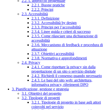
2.2. L’approccio progettuale
2.2.1. Buone pratiche
2.2.2. Principi
2.3. Accessibilità
2.3.1. Definizione
2.3.2. Accessibilità by design
2.3.3. Principi per l’accessibilità
2.3.4. Linee guida e criteri di successo
2.3.5. Come rilasciare una dichiarazione di
accessibilità
2.3.6. Meccanismo di feedback e procedura di
attuazione
2.3.7. Obiettivi accessibilità
2.3.8. Normativa e approfondimenti
2.4. Privacy
2.4.1. Come rispettare la privacy sin dalla
progettazione di un sito o servizio digitale
2.4.2. Richiedi il consenso quando necessario
2.4.3. Le basi del sito web: architettura,
informativa privacy, riferimenti DPO
3. Pianificazione, gestione e strategia
3.1. Obiettivi del progetto
3.2. Tipologie di progetti
3.2.1. Tipologie di progetto in base agli attori
coinvolti nel servizio