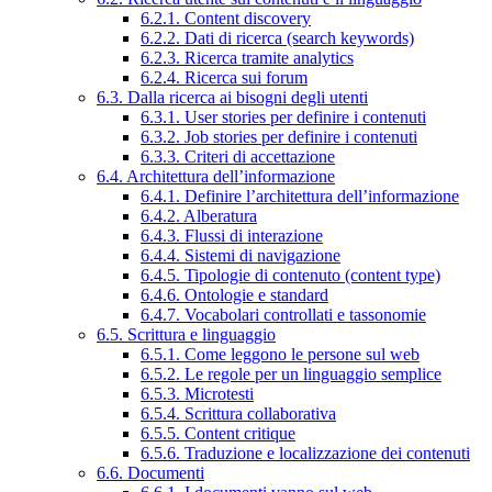
6.2.1. Content discovery
6.2.2. Dati di ricerca (search keywords)
6.2.3. Ricerca tramite analytics
6.2.4. Ricerca sui forum
6.3. Dalla ricerca ai bisogni degli utenti
6.3.1. User stories per definire i contenuti
6.3.2. Job stories per definire i contenuti
6.3.3. Criteri di accettazione
6.4. Architettura dell’informazione
6.4.1. Definire l’architettura dell’informazione
6.4.2. Alberatura
6.4.3. Flussi di interazione
6.4.4. Sistemi di navigazione
6.4.5. Tipologie di contenuto (content type)
6.4.6. Ontologie e standard
6.4.7. Vocabolari controllati e tassonomie
6.5. Scrittura e linguaggio
6.5.1. Come leggono le persone sul web
6.5.2. Le regole per un linguaggio semplice
6.5.3. Microtesti
6.5.4. Scrittura collaborativa
6.5.5. Content critique
6.5.6. Traduzione e localizzazione dei contenuti
6.6. Documenti