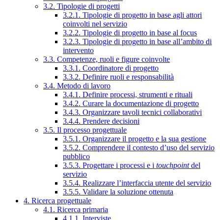
3.2. Tipologie di progetti
3.2.1. Tipologie di progetto in base agli attori
coinvolti nel servizio
3.2.2. Tipologie di progetto in base al focus
3.2.3. Tipologie di progetto in base all’ambito di
intervento
3.3. Competenze, ruoli e figure coinvolte
3.3.1. Coordinatore di progetto
3.3.2. Definire ruoli e responsabilità
3.4. Metodo di lavoro
3.4.1. Definire processi, strumenti e rituali
3.4.2. Curare la documentazione di progetto
3.4.3. Organizzare tavoli tecnici collaborativi
3.4.4. Prendere decisioni
3.5. Il processo progettuale
3.5.1. Organizzare il progetto e la sua gestione
3.5.2. Comprendere il contesto d’uso del servizio
pubblico
3.5.3. Progettare i processi e i
touchpoint
del
servizio
3.5.4. Realizzare l’interfaccia utente del servizio
3.5.5. Validare la soluzione ottenuta
4. Ricerca progettuale
4.1. Ricerca primaria
4.1.1. Interviste