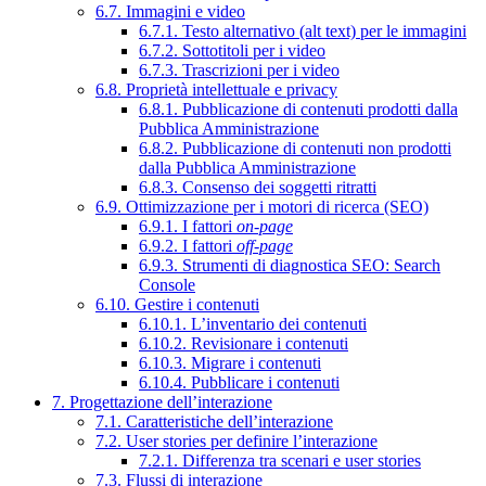
6.7. Immagini e video
6.7.1. Testo alternativo (alt text) per le immagini
6.7.2. Sottotitoli per i video
6.7.3. Trascrizioni per i video
6.8. Proprietà intellettuale e privacy
6.8.1. Pubblicazione di contenuti prodotti dalla
Pubblica Amministrazione
6.8.2. Pubblicazione di contenuti non prodotti
dalla Pubblica Amministrazione
6.8.3. Consenso dei soggetti ritratti
6.9. Ottimizzazione per i motori di ricerca (SEO)
6.9.1. I fattori
on-page
6.9.2. I fattori
off-page
6.9.3. Strumenti di diagnostica SEO: Search
Console
6.10. Gestire i contenuti
6.10.1. L’inventario dei contenuti
6.10.2. Revisionare i contenuti
6.10.3. Migrare i contenuti
6.10.4. Pubblicare i contenuti
7. Progettazione dell’interazione
7.1. Caratteristiche dell’interazione
7.2. User stories per definire l’interazione
7.2.1. Differenza tra scenari e user stories
7.3. Flussi di interazione