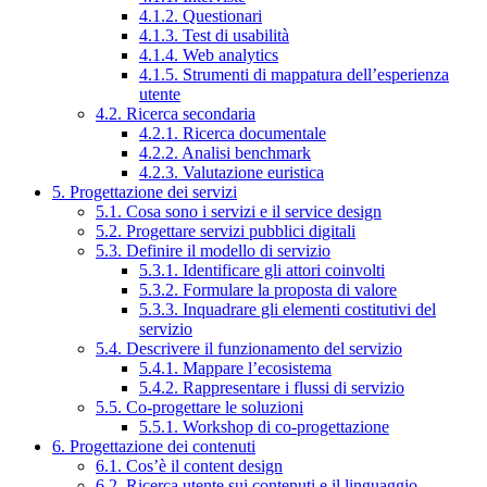
4.1.2. Questionari
4.1.3. Test di usabilità
4.1.4. Web analytics
4.1.5. Strumenti di mappatura dell’esperienza
utente
4.2. Ricerca secondaria
4.2.1. Ricerca documentale
4.2.2. Analisi benchmark
4.2.3. Valutazione euristica
5. Progettazione dei servizi
5.1. Cosa sono i servizi e il service design
5.2. Progettare servizi pubblici digitali
5.3. Definire il modello di servizio
5.3.1. Identificare gli attori coinvolti
5.3.2. Formulare la proposta di valore
5.3.3. Inquadrare gli elementi costitutivi del
servizio
5.4. Descrivere il funzionamento del servizio
5.4.1. Mappare l’ecosistema
5.4.2. Rappresentare i flussi di servizio
5.5. Co-progettare le soluzioni
5.5.1. Workshop di co-progettazione
6. Progettazione dei contenuti
6.1. Cos’è il content design
6.2. Ricerca utente sui contenuti e il linguaggio