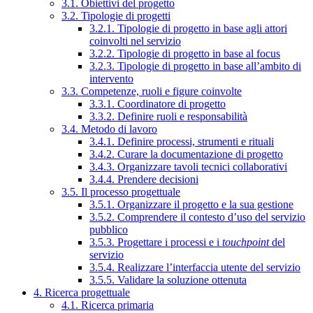
3.1. Obiettivi del progetto
3.2. Tipologie di progetti
3.2.1. Tipologie di progetto in base agli attori
coinvolti nel servizio
3.2.2. Tipologie di progetto in base al focus
3.2.3. Tipologie di progetto in base all’ambito di
intervento
3.3. Competenze, ruoli e figure coinvolte
3.3.1. Coordinatore di progetto
3.3.2. Definire ruoli e responsabilità
3.4. Metodo di lavoro
3.4.1. Definire processi, strumenti e rituali
3.4.2. Curare la documentazione di progetto
3.4.3. Organizzare tavoli tecnici collaborativi
3.4.4. Prendere decisioni
3.5. Il processo progettuale
3.5.1. Organizzare il progetto e la sua gestione
3.5.2. Comprendere il contesto d’uso del servizio
pubblico
3.5.3. Progettare i processi e i
touchpoint
del
servizio
3.5.4. Realizzare l’interfaccia utente del servizio
3.5.5. Validare la soluzione ottenuta
4. Ricerca progettuale
4.1. Ricerca primaria