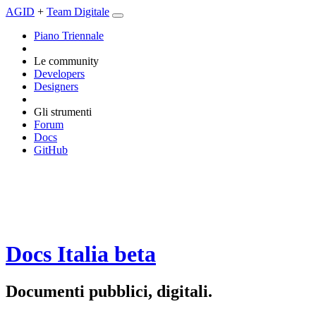
AGID
+
Team Digitale
Piano Triennale
Le community
Developers
Designers
Gli strumenti
Forum
Docs
GitHub
Docs Italia
beta
Documenti pubblici, digitali.