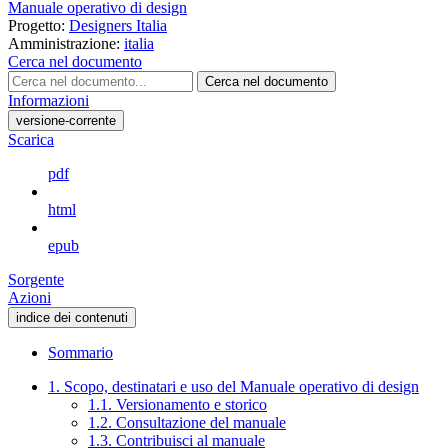
Manuale operativo di design
Progetto:
Designers Italia
Amministrazione:
italia
Cerca nel documento
Cerca nel documento
Informazioni
versione-corrente
Scarica
pdf
html
epub
Sorgente
Azioni
indice dei contenuti
Sommario
1. Scopo, destinatari e uso del Manuale operativo di design
1.1. Versionamento e storico
1.2. Consultazione del manuale
1.3. Contribuisci al manuale