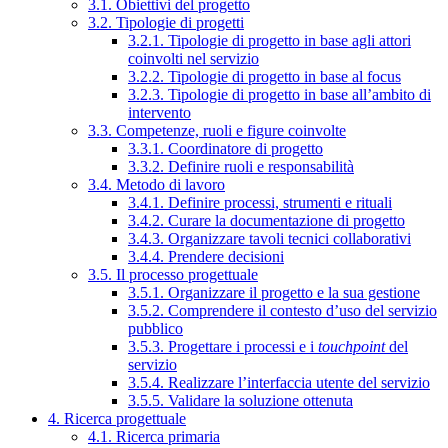
3.1. Obiettivi del progetto
3.2. Tipologie di progetti
3.2.1. Tipologie di progetto in base agli attori
coinvolti nel servizio
3.2.2. Tipologie di progetto in base al focus
3.2.3. Tipologie di progetto in base all’ambito di
intervento
3.3. Competenze, ruoli e figure coinvolte
3.3.1. Coordinatore di progetto
3.3.2. Definire ruoli e responsabilità
3.4. Metodo di lavoro
3.4.1. Definire processi, strumenti e rituali
3.4.2. Curare la documentazione di progetto
3.4.3. Organizzare tavoli tecnici collaborativi
3.4.4. Prendere decisioni
3.5. Il processo progettuale
3.5.1. Organizzare il progetto e la sua gestione
3.5.2. Comprendere il contesto d’uso del servizio
pubblico
3.5.3. Progettare i processi e i
touchpoint
del
servizio
3.5.4. Realizzare l’interfaccia utente del servizio
3.5.5. Validare la soluzione ottenuta
4. Ricerca progettuale
4.1. Ricerca primaria