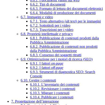
6.6.1. I documenti vanno sul web
6.6.2. Tipi di documenti
6.6.3. Formato di lettura dei documenti elettronici
6.6.4. Modalità di produzione dei documenti
6.7. Immagini e video
6.7.1. Testo alternativo (alt text) per le immagini
6.7.2. Sottotitoli per i video
6.7.3. Trascrizioni per i video
6.8. Proprietà intellettuale e privacy
6.8.1. Pubblicazione di contenuti prodotti dalla
Pubblica Amministrazione
6.8.2. Pubblicazione di contenuti non prodotti
dalla Pubblica Amministrazione
6.8.3. Consenso dei soggetti ritratti
6.9. Ottimizzazione per i motori di ricerca (SEO)
6.9.1. I fattori
on-page
6.9.2. I fattori
off-page
6.9.3. Strumenti di diagnostica SEO: Search
Console
6.10. Gestire i contenuti
6.10.1. L’inventario dei contenuti
6.10.2. Revisionare i contenuti
6.10.3. Migrare i contenuti
6.10.4. Pubblicare i contenuti
7. Progettazione dell’interazione