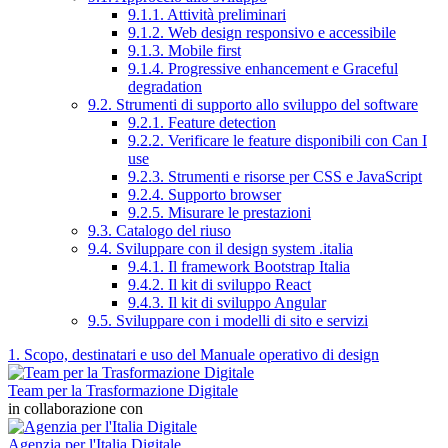
9.1.1. Attività preliminari
9.1.2. Web design responsivo e accessibile
9.1.3. Mobile first
9.1.4. Progressive enhancement e Graceful
degradation
9.2. Strumenti di supporto allo sviluppo del software
9.2.1. Feature detection
9.2.2. Verificare le feature disponibili con Can I
use
9.2.3. Strumenti e risorse per CSS e JavaScript
9.2.4. Supporto browser
9.2.5. Misurare le prestazioni
9.3. Catalogo del riuso
9.4. Sviluppare con il design system .italia
9.4.1. Il framework Bootstrap Italia
9.4.2. Il kit di sviluppo React
9.4.3. Il kit di sviluppo Angular
9.5. Sviluppare con i modelli di sito e servizi
1. Scopo, destinatari e uso del Manuale operativo di design
Team per la Trasformazione Digitale
in collaborazione con
Agenzia per l'Italia Digitale