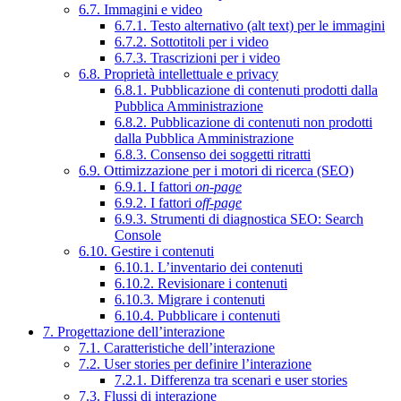
6.7. Immagini e video
6.7.1. Testo alternativo (alt text) per le immagini
6.7.2. Sottotitoli per i video
6.7.3. Trascrizioni per i video
6.8. Proprietà intellettuale e privacy
6.8.1. Pubblicazione di contenuti prodotti dalla
Pubblica Amministrazione
6.8.2. Pubblicazione di contenuti non prodotti
dalla Pubblica Amministrazione
6.8.3. Consenso dei soggetti ritratti
6.9. Ottimizzazione per i motori di ricerca (SEO)
6.9.1. I fattori
on-page
6.9.2. I fattori
off-page
6.9.3. Strumenti di diagnostica SEO: Search
Console
6.10. Gestire i contenuti
6.10.1. L’inventario dei contenuti
6.10.2. Revisionare i contenuti
6.10.3. Migrare i contenuti
6.10.4. Pubblicare i contenuti
7. Progettazione dell’interazione
7.1. Caratteristiche dell’interazione
7.2. User stories per definire l’interazione
7.2.1. Differenza tra scenari e user stories
7.3. Flussi di interazione