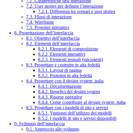
7.1. Caratteristiche dell’interazione
7.2. User stories per definire l’interazione
7.2.1. Differenza tra scenari e user stories
7.3. Flussi di interazione
7.4. Wireframe
7.5. Prototipi interattivi
8. Progettazione dell’interfaccia
8.1. Obiettivi dell’interfaccia
8.2. Elementi dell’interfaccia
8.2.1. Elementi di composizione
8.2.2. Elementi interattivi
8.2.3. Elementi testuali (microtesti)
8.3. Progettare e costruire in alta fedeltà
8.3.1. Layout di pagina
8.3.2. Prototipi in alta fedeltà
8.4. Progettare con il design system .italia
8.4.1. Documentazione
8.4.2. Benefici del design system
8.4.3. Risorse operative
8.4.4. Come contribuire al design system .italia
8.5. Progettare con i modelli di sito e servizi
8.5.1. Vantaggi dell’utilizzo dei modelli
8.5.2. I modelli di sito e servizi disponibili
9. Sviluppo dell’interfaccia
9.1. Approccio allo sviluppo