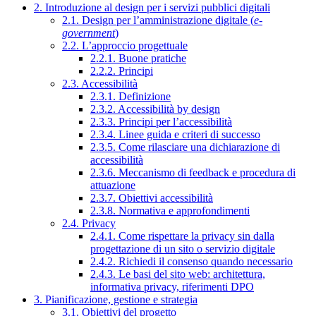
2. Introduzione al design per i servizi pubblici digitali
2.1. Design per l’amministrazione digitale (
e-
government
)
2.2. L’approccio progettuale
2.2.1. Buone pratiche
2.2.2. Principi
2.3. Accessibilità
2.3.1. Definizione
2.3.2. Accessibilità by design
2.3.3. Principi per l’accessibilità
2.3.4. Linee guida e criteri di successo
2.3.5. Come rilasciare una dichiarazione di
accessibilità
2.3.6. Meccanismo di feedback e procedura di
attuazione
2.3.7. Obiettivi accessibilità
2.3.8. Normativa e approfondimenti
2.4. Privacy
2.4.1. Come rispettare la privacy sin dalla
progettazione di un sito o servizio digitale
2.4.2. Richiedi il consenso quando necessario
2.4.3. Le basi del sito web: architettura,
informativa privacy, riferimenti DPO
3. Pianificazione, gestione e strategia
3.1. Obiettivi del progetto