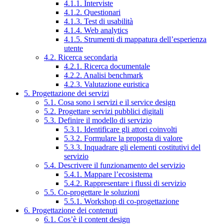
4.1.1. Interviste
4.1.2. Questionari
4.1.3. Test di usabilità
4.1.4. Web analytics
4.1.5. Strumenti di mappatura dell’esperienza
utente
4.2. Ricerca secondaria
4.2.1. Ricerca documentale
4.2.2. Analisi benchmark
4.2.3. Valutazione euristica
5. Progettazione dei servizi
5.1. Cosa sono i servizi e il service design
5.2. Progettare servizi pubblici digitali
5.3. Definire il modello di servizio
5.3.1. Identificare gli attori coinvolti
5.3.2. Formulare la proposta di valore
5.3.3. Inquadrare gli elementi costitutivi del
servizio
5.4. Descrivere il funzionamento del servizio
5.4.1. Mappare l’ecosistema
5.4.2. Rappresentare i flussi di servizio
5.5. Co-progettare le soluzioni
5.5.1. Workshop di co-progettazione
6. Progettazione dei contenuti
6.1. Cos’è il content design