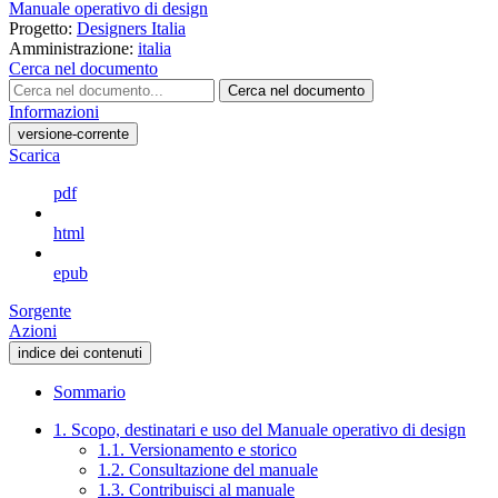
Manuale operativo di design
Progetto:
Designers Italia
Amministrazione:
italia
Cerca nel documento
Cerca nel documento
Informazioni
versione-corrente
Scarica
pdf
html
epub
Sorgente
Azioni
indice dei contenuti
Sommario
1. Scopo, destinatari e uso del Manuale operativo di design
1.1. Versionamento e storico
1.2. Consultazione del manuale
1.3. Contribuisci al manuale