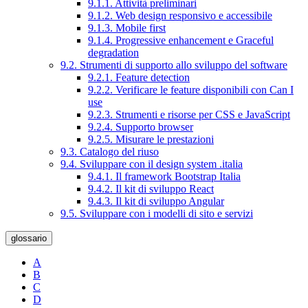
9.1.1. Attività preliminari
9.1.2. Web design responsivo e accessibile
9.1.3. Mobile first
9.1.4. Progressive enhancement e Graceful
degradation
9.2. Strumenti di supporto allo sviluppo del software
9.2.1. Feature detection
9.2.2. Verificare le feature disponibili con Can I
use
9.2.3. Strumenti e risorse per CSS e JavaScript
9.2.4. Supporto browser
9.2.5. Misurare le prestazioni
9.3. Catalogo del riuso
9.4. Sviluppare con il design system .italia
9.4.1. Il framework Bootstrap Italia
9.4.2. Il kit di sviluppo React
9.4.3. Il kit di sviluppo Angular
9.5. Sviluppare con i modelli di sito e servizi
glossario
A
B
C
D