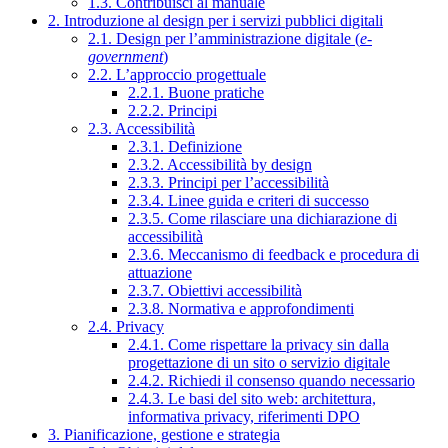
1.3. Contribuisci al manuale
2. Introduzione al design per i servizi pubblici digitali
2.1. Design per l’amministrazione digitale (
e-
government
)
2.2. L’approccio progettuale
2.2.1. Buone pratiche
2.2.2. Principi
2.3. Accessibilità
2.3.1. Definizione
2.3.2. Accessibilità by design
2.3.3. Principi per l’accessibilità
2.3.4. Linee guida e criteri di successo
2.3.5. Come rilasciare una dichiarazione di
accessibilità
2.3.6. Meccanismo di feedback e procedura di
attuazione
2.3.7. Obiettivi accessibilità
2.3.8. Normativa e approfondimenti
2.4. Privacy
2.4.1. Come rispettare la privacy sin dalla
progettazione di un sito o servizio digitale
2.4.2. Richiedi il consenso quando necessario
2.4.3. Le basi del sito web: architettura,
informativa privacy, riferimenti DPO
3. Pianificazione, gestione e strategia