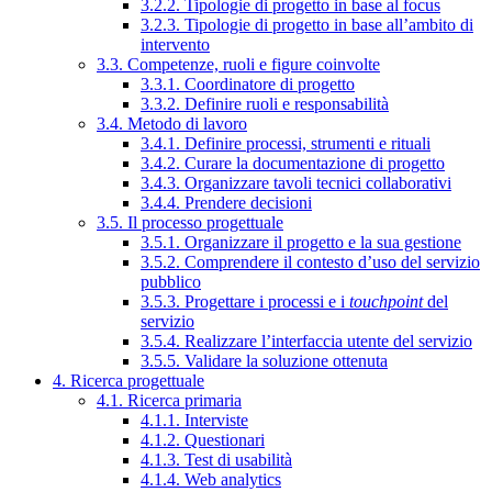
3.2.2. Tipologie di progetto in base al focus
3.2.3. Tipologie di progetto in base all’ambito di
intervento
3.3. Competenze, ruoli e figure coinvolte
3.3.1. Coordinatore di progetto
3.3.2. Definire ruoli e responsabilità
3.4. Metodo di lavoro
3.4.1. Definire processi, strumenti e rituali
3.4.2. Curare la documentazione di progetto
3.4.3. Organizzare tavoli tecnici collaborativi
3.4.4. Prendere decisioni
3.5. Il processo progettuale
3.5.1. Organizzare il progetto e la sua gestione
3.5.2. Comprendere il contesto d’uso del servizio
pubblico
3.5.3. Progettare i processi e i
touchpoint
del
servizio
3.5.4. Realizzare l’interfaccia utente del servizio
3.5.5. Validare la soluzione ottenuta
4. Ricerca progettuale
4.1. Ricerca primaria
4.1.1. Interviste
4.1.2. Questionari
4.1.3. Test di usabilità
4.1.4. Web analytics