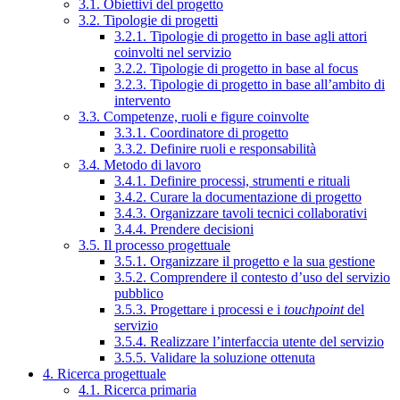
3.1. Obiettivi del progetto
3.2. Tipologie di progetti
3.2.1. Tipologie di progetto in base agli attori
coinvolti nel servizio
3.2.2. Tipologie di progetto in base al focus
3.2.3. Tipologie di progetto in base all’ambito di
intervento
3.3. Competenze, ruoli e figure coinvolte
3.3.1. Coordinatore di progetto
3.3.2. Definire ruoli e responsabilità
3.4. Metodo di lavoro
3.4.1. Definire processi, strumenti e rituali
3.4.2. Curare la documentazione di progetto
3.4.3. Organizzare tavoli tecnici collaborativi
3.4.4. Prendere decisioni
3.5. Il processo progettuale
3.5.1. Organizzare il progetto e la sua gestione
3.5.2. Comprendere il contesto d’uso del servizio
pubblico
3.5.3. Progettare i processi e i
touchpoint
del
servizio
3.5.4. Realizzare l’interfaccia utente del servizio
3.5.5. Validare la soluzione ottenuta
4. Ricerca progettuale
4.1. Ricerca primaria