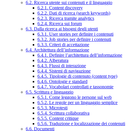
6.2. Ricerca utente sui contenuti e il linguaggio
6.2.1. Content discovery
6.2.2. Dati di ricerca (search keywords)
6.2.3. Ricerca tramite analytics
6.2.4. Ricerca sui forum
6.3. Dalla ricerca ai bisogni degli utenti
6.3.1. User stories per definire i contenuti
6.3.2. Job stories per definire i contenuti
6.3.3. Criteri di accettazione
6.4. Architettura dell’informazione
6.4.1. Definire l’architettura dell’informazione
6.4.2. Alberatura
6.4.3. Flussi di interazione
6.4.4. Sistemi di navigazione
6.4.5. Tipologie di contenuto (content type)
6.4.6. Ontologie e standard
6.4.7. Vocabolari controllati e tassonomie
6.5. Scrittura e linguaggio
6.5.1. Come leggono le persone sul web
6.5.2. Le regole per un linguaggio semplice
6.5.3. Microtesti
6.5.4. Scrittura collaborativa
6.5.5. Content critique
6.5.6. Traduzione e localizzazione dei contenuti
6.6. Documenti