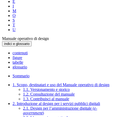
E
I
M
O
S
T
U
Manuale operativo di design
indici e glossario
contenuti
figure
tabelle
glossario
Sommario
1. Scopo, destinatari e uso del Manuale operativo di design
1.1. Versionamento e storico
1.2. Consultazione del manuale
1.3. Contribuisci al manuale
2. Introduzione al design per i servizi pubblici digitali
2.1. Design per l’amministrazione digitale (
e-
government
)