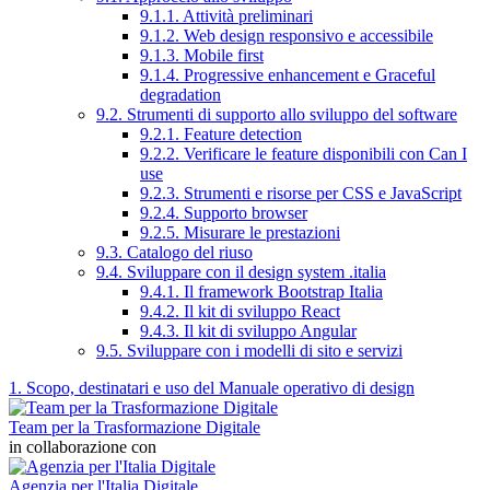
9.1.1. Attività preliminari
9.1.2. Web design responsivo e accessibile
9.1.3. Mobile first
9.1.4. Progressive enhancement e Graceful
degradation
9.2. Strumenti di supporto allo sviluppo del software
9.2.1. Feature detection
9.2.2. Verificare le feature disponibili con Can I
use
9.2.3. Strumenti e risorse per CSS e JavaScript
9.2.4. Supporto browser
9.2.5. Misurare le prestazioni
9.3. Catalogo del riuso
9.4. Sviluppare con il design system .italia
9.4.1. Il framework Bootstrap Italia
9.4.2. Il kit di sviluppo React
9.4.3. Il kit di sviluppo Angular
9.5. Sviluppare con i modelli di sito e servizi
1. Scopo, destinatari e uso del Manuale operativo di design
Team per la Trasformazione Digitale
in collaborazione con
Agenzia per l'Italia Digitale