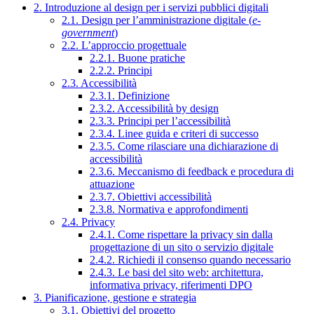
2. Introduzione al design per i servizi pubblici digitali
2.1. Design per l’amministrazione digitale (
e-
government
)
2.2. L’approccio progettuale
2.2.1. Buone pratiche
2.2.2. Principi
2.3. Accessibilità
2.3.1. Definizione
2.3.2. Accessibilità by design
2.3.3. Principi per l’accessibilità
2.3.4. Linee guida e criteri di successo
2.3.5. Come rilasciare una dichiarazione di
accessibilità
2.3.6. Meccanismo di feedback e procedura di
attuazione
2.3.7. Obiettivi accessibilità
2.3.8. Normativa e approfondimenti
2.4. Privacy
2.4.1. Come rispettare la privacy sin dalla
progettazione di un sito o servizio digitale
2.4.2. Richiedi il consenso quando necessario
2.4.3. Le basi del sito web: architettura,
informativa privacy, riferimenti DPO
3. Pianificazione, gestione e strategia
3.1. Obiettivi del progetto