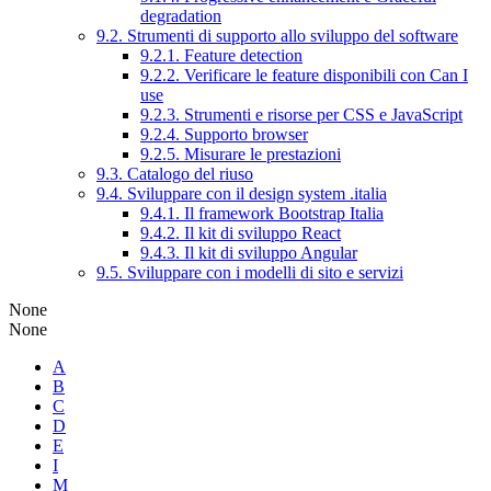
degradation
9.2. Strumenti di supporto allo sviluppo del software
9.2.1. Feature detection
9.2.2. Verificare le feature disponibili con Can I
use
9.2.3. Strumenti e risorse per CSS e JavaScript
9.2.4. Supporto browser
9.2.5. Misurare le prestazioni
9.3. Catalogo del riuso
9.4. Sviluppare con il design system .italia
9.4.1. Il framework Bootstrap Italia
9.4.2. Il kit di sviluppo React
9.4.3. Il kit di sviluppo Angular
9.5. Sviluppare con i modelli di sito e servizi
None
None
A
B
C
D
E
I
M