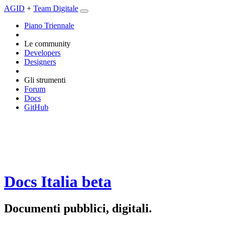
AGID
+
Team Digitale
Piano Triennale
Le community
Developers
Designers
Gli strumenti
Forum
Docs
GitHub
Docs Italia
beta
Documenti pubblici, digitali.