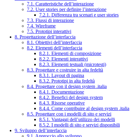
7.1. Caratteristiche dell’interazione
7.2. User stories per definire l’interazione
7.2.1. Differenza tra scenari e user stories
7.3. Flussi di interazione
7.4. Wireframe
7.5. Prototipi interattivi
8. Progettazione dell’interfaccia
8.1. Obiettivi dell’interfaccia
8.2. Elementi dell’interfaccia
8.2.1. Elementi di composizione
8.2.2. Elementi interattivi
8.2.3. Elementi testuali (microtesti)
8.3. Progettare e costruire in alta fedeltà
8.3.1. Layout di pagina
8.3.2. Prototipi in alta fedeltà
8.4. Progettare con il design system .italia
8.4.1. Documentazione
8.4.2. Benefici del design system
8.4.3. Risorse operative
8.4.4. Come contribuire al design system .italia
8.5. Progettare con i modelli di sito e servizi
8.5.1. Vantaggi dell’utilizzo dei modelli
8.5.2. I modelli di sito e servizi disponibili
9. Sviluppo dell’interfaccia
9.1. Approccio allo sviluppo