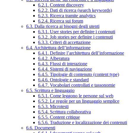
6.2.1. Content discovery
6.2.2. Dati di ricerca (search keywords)
6.2.3. Ricerca tramite analytics
6.2.4. Ricerca sui forum
6.3. Dalla ricerca ai bisogni degli utenti
6.3.1. User stories per definire i contenuti
6.3.2. Job stories per definire i contenuti
6.3.3. Criteri di accettazione
6.4. Architettura dell’informazione
6.4.1. Definire l’architettura dell’informazione
6.4.2. Alberatura
6.4.3. Flussi di interazione
6.4.4. Sistemi di navigazione
6.4.5. Tipologie di contenuto (content type)
6.4.6. Ontologie e standard
6.4.7. Vocabolari controllati e tassonomie
6.5. Scrittura e linguaggio
6.5.1. Come leggono le persone sul web
6.5.2. Le regole per un linguaggio semplice
6.5.3. Microtesti
6.5.4. Scrittura collaborativa
6.5.5. Content critique
6.5.6. Traduzione e localizzazione dei contenuti
6.6. Documenti