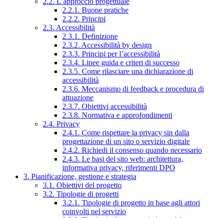
2.2. L’approccio progettuale
2.2.1. Buone pratiche
2.2.2. Principi
2.3. Accessibilità
2.3.1. Definizione
2.3.2. Accessibilità by design
2.3.3. Principi per l’accessibilità
2.3.4. Linee guida e criteri di successo
2.3.5. Come rilasciare una dichiarazione di
accessibilità
2.3.6. Meccanismo di feedback e procedura di
attuazione
2.3.7. Obiettivi accessibilità
2.3.8. Normativa e approfondimenti
2.4. Privacy
2.4.1. Come rispettare la privacy sin dalla
progettazione di un sito o servizio digitale
2.4.2. Richiedi il consenso quando necessario
2.4.3. Le basi del sito web: architettura,
informativa privacy, riferimenti DPO
3. Pianificazione, gestione e strategia
3.1. Obiettivi del progetto
3.2. Tipologie di progetti
3.2.1. Tipologie di progetto in base agli attori
coinvolti nel servizio