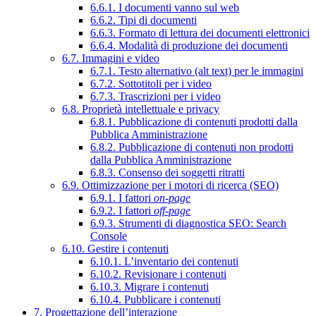
6.6.1. I documenti vanno sul web
6.6.2. Tipi di documenti
6.6.3. Formato di lettura dei documenti elettronici
6.6.4. Modalità di produzione dei documenti
6.7. Immagini e video
6.7.1. Testo alternativo (alt text) per le immagini
6.7.2. Sottotitoli per i video
6.7.3. Trascrizioni per i video
6.8. Proprietà intellettuale e privacy
6.8.1. Pubblicazione di contenuti prodotti dalla
Pubblica Amministrazione
6.8.2. Pubblicazione di contenuti non prodotti
dalla Pubblica Amministrazione
6.8.3. Consenso dei soggetti ritratti
6.9. Ottimizzazione per i motori di ricerca (SEO)
6.9.1. I fattori
on-page
6.9.2. I fattori
off-page
6.9.3. Strumenti di diagnostica SEO: Search
Console
6.10. Gestire i contenuti
6.10.1. L’inventario dei contenuti
6.10.2. Revisionare i contenuti
6.10.3. Migrare i contenuti
6.10.4. Pubblicare i contenuti
7. Progettazione dell’interazione