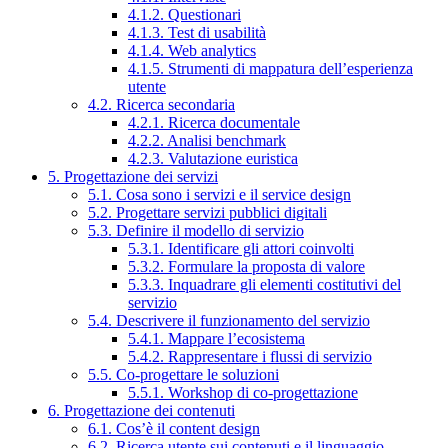
4.1.2. Questionari
4.1.3. Test di usabilità
4.1.4. Web analytics
4.1.5. Strumenti di mappatura dell’esperienza
utente
4.2. Ricerca secondaria
4.2.1. Ricerca documentale
4.2.2. Analisi benchmark
4.2.3. Valutazione euristica
5. Progettazione dei servizi
5.1. Cosa sono i servizi e il service design
5.2. Progettare servizi pubblici digitali
5.3. Definire il modello di servizio
5.3.1. Identificare gli attori coinvolti
5.3.2. Formulare la proposta di valore
5.3.3. Inquadrare gli elementi costitutivi del
servizio
5.4. Descrivere il funzionamento del servizio
5.4.1. Mappare l’ecosistema
5.4.2. Rappresentare i flussi di servizio
5.5. Co-progettare le soluzioni
5.5.1. Workshop di co-progettazione
6. Progettazione dei contenuti
6.1. Cos’è il content design
6.2. Ricerca utente sui contenuti e il linguaggio