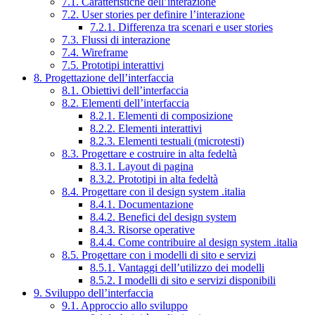
7.1. Caratteristiche dell’interazione
7.2. User stories per definire l’interazione
7.2.1. Differenza tra scenari e user stories
7.3. Flussi di interazione
7.4. Wireframe
7.5. Prototipi interattivi
8. Progettazione dell’interfaccia
8.1. Obiettivi dell’interfaccia
8.2. Elementi dell’interfaccia
8.2.1. Elementi di composizione
8.2.2. Elementi interattivi
8.2.3. Elementi testuali (microtesti)
8.3. Progettare e costruire in alta fedeltà
8.3.1. Layout di pagina
8.3.2. Prototipi in alta fedeltà
8.4. Progettare con il design system .italia
8.4.1. Documentazione
8.4.2. Benefici del design system
8.4.3. Risorse operative
8.4.4. Come contribuire al design system .italia
8.5. Progettare con i modelli di sito e servizi
8.5.1. Vantaggi dell’utilizzo dei modelli
8.5.2. I modelli di sito e servizi disponibili
9. Sviluppo dell’interfaccia
9.1. Approccio allo sviluppo