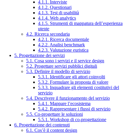
4.1.1. Interviste
4.1.2. Questionari
4.1.3. Test di usabilità
4.1.4. Web analytics
4.1.5. Strumenti di mappatura dell’esperienza
utente
4.2. Ricerca secondaria
4.2.1. Ricerca documentale
4.2.2. Analisi benchmark
4.2.3. Valutazione euristica
5. Progettazione dei servizi
5.1. Cosa sono i servizi e il service design
5.2. Progettare servizi pubblici digitali
5.3. Definire il modello di servizio
5.3.1. Identificare gli attori coinvolti
5.3.2. Formulare la proposta di valore
5.3.3. Inquadrare gli elementi costitutivi del
servizio
5.4. Descrivere il funzionamento del servizio
5.4.1. Mappare l’ecosistema
5.4.2. Rappresentare i flussi di servizio
5.5. Co-progettare le soluzioni
5.5.1. Workshop di co-progettazione
6. Progettazione dei contenuti
6.1. Cos’è il content design