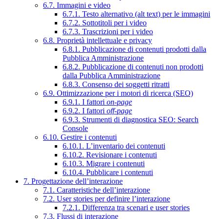
6.7. Immagini e video
6.7.1. Testo alternativo (alt text) per le immagini
6.7.2. Sottotitoli per i video
6.7.3. Trascrizioni per i video
6.8. Proprietà intellettuale e privacy
6.8.1. Pubblicazione di contenuti prodotti dalla
Pubblica Amministrazione
6.8.2. Pubblicazione di contenuti non prodotti
dalla Pubblica Amministrazione
6.8.3. Consenso dei soggetti ritratti
6.9. Ottimizzazione per i motori di ricerca (SEO)
6.9.1. I fattori
on-page
6.9.2. I fattori
off-page
6.9.3. Strumenti di diagnostica SEO: Search
Console
6.10. Gestire i contenuti
6.10.1. L’inventario dei contenuti
6.10.2. Revisionare i contenuti
6.10.3. Migrare i contenuti
6.10.4. Pubblicare i contenuti
7. Progettazione dell’interazione
7.1. Caratteristiche dell’interazione
7.2. User stories per definire l’interazione
7.2.1. Differenza tra scenari e user stories
7.3. Flussi di interazione