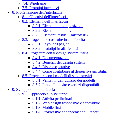
7.4. Wireframe
7.5. Prototipi interattivi
8. Progettazione dell’interfaccia
8.1. Obiettivi dell’interfaccia
8.2. Elementi dell’interfaccia
8.2.1. Elementi di composizione
8.2.2. Elementi interattivi
8.2.3. Elementi testuali (microtesti)
8.3. Progettare e costruire in alta fedeltà
8.3.1. Layout di pagina
8.3.2. Prototipi in alta fedeltà
8.4. Progettare con il design system .italia
8.4.1. Documentazione
8.4.2. Benefici del design system
8.4.3. Risorse operative
8.4.4. Come contribuire al design system .italia
8.5. Progettare con i modelli di sito e servizi
8.5.1. Vantaggi dell’utilizzo dei modelli
8.5.2. I modelli di sito e servizi disponibili
9. Sviluppo dell’interfaccia
9.1. Approccio allo sviluppo
9.1.1. Attività preliminari
9.1.2. Web design responsivo e accessibile
9.1.3. Mobile first
9.1.4. Progressive enhancement e Graceful