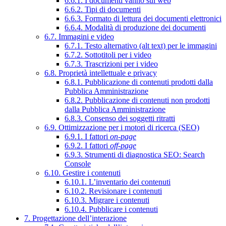
6.6.1. I documenti vanno sul web
6.6.2. Tipi di documenti
6.6.3. Formato di lettura dei documenti elettronici
6.6.4. Modalità di produzione dei documenti
6.7. Immagini e video
6.7.1. Testo alternativo (alt text) per le immagini
6.7.2. Sottotitoli per i video
6.7.3. Trascrizioni per i video
6.8. Proprietà intellettuale e privacy
6.8.1. Pubblicazione di contenuti prodotti dalla
Pubblica Amministrazione
6.8.2. Pubblicazione di contenuti non prodotti
dalla Pubblica Amministrazione
6.8.3. Consenso dei soggetti ritratti
6.9. Ottimizzazione per i motori di ricerca (SEO)
6.9.1. I fattori
on-page
6.9.2. I fattori
off-page
6.9.3. Strumenti di diagnostica SEO: Search
Console
6.10. Gestire i contenuti
6.10.1. L’inventario dei contenuti
6.10.2. Revisionare i contenuti
6.10.3. Migrare i contenuti
6.10.4. Pubblicare i contenuti
7. Progettazione dell’interazione