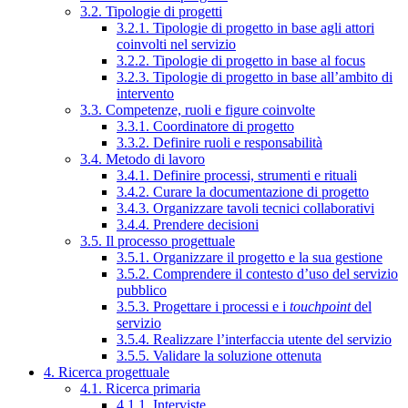
3.2. Tipologie di progetti
3.2.1. Tipologie di progetto in base agli attori
coinvolti nel servizio
3.2.2. Tipologie di progetto in base al focus
3.2.3. Tipologie di progetto in base all’ambito di
intervento
3.3. Competenze, ruoli e figure coinvolte
3.3.1. Coordinatore di progetto
3.3.2. Definire ruoli e responsabilità
3.4. Metodo di lavoro
3.4.1. Definire processi, strumenti e rituali
3.4.2. Curare la documentazione di progetto
3.4.3. Organizzare tavoli tecnici collaborativi
3.4.4. Prendere decisioni
3.5. Il processo progettuale
3.5.1. Organizzare il progetto e la sua gestione
3.5.2. Comprendere il contesto d’uso del servizio
pubblico
3.5.3. Progettare i processi e i
touchpoint
del
servizio
3.5.4. Realizzare l’interfaccia utente del servizio
3.5.5. Validare la soluzione ottenuta
4. Ricerca progettuale
4.1. Ricerca primaria
4.1.1. Interviste