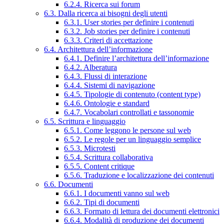
6.2.4. Ricerca sui forum
6.3. Dalla ricerca ai bisogni degli utenti
6.3.1. User stories per definire i contenuti
6.3.2. Job stories per definire i contenuti
6.3.3. Criteri di accettazione
6.4. Architettura dell’informazione
6.4.1. Definire l’architettura dell’informazione
6.4.2. Alberatura
6.4.3. Flussi di interazione
6.4.4. Sistemi di navigazione
6.4.5. Tipologie di contenuto (content type)
6.4.6. Ontologie e standard
6.4.7. Vocabolari controllati e tassonomie
6.5. Scrittura e linguaggio
6.5.1. Come leggono le persone sul web
6.5.2. Le regole per un linguaggio semplice
6.5.3. Microtesti
6.5.4. Scrittura collaborativa
6.5.5. Content critique
6.5.6. Traduzione e localizzazione dei contenuti
6.6. Documenti
6.6.1. I documenti vanno sul web
6.6.2. Tipi di documenti
6.6.3. Formato di lettura dei documenti elettronici
6.6.4. Modalità di produzione dei documenti