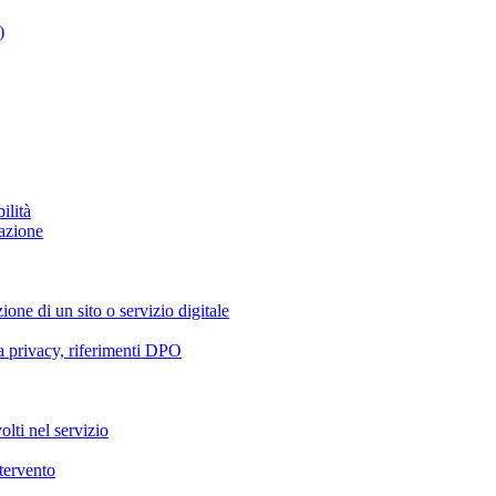
)
ilità
azione
ione di un sito o servizio digitale
va privacy, riferimenti DPO
olti nel servizio
ntervento