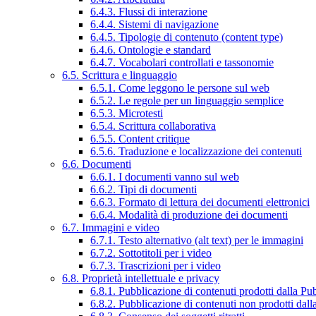
6.4.3. Flussi di interazione
6.4.4. Sistemi di navigazione
6.4.5. Tipologie di contenuto (content type)
6.4.6. Ontologie e standard
6.4.7. Vocabolari controllati e tassonomie
6.5. Scrittura e linguaggio
6.5.1. Come leggono le persone sul web
6.5.2. Le regole per un linguaggio semplice
6.5.3. Microtesti
6.5.4. Scrittura collaborativa
6.5.5. Content critique
6.5.6. Traduzione e localizzazione dei contenuti
6.6. Documenti
6.6.1. I documenti vanno sul web
6.6.2. Tipi di documenti
6.6.3. Formato di lettura dei documenti elettronici
6.6.4. Modalità di produzione dei documenti
6.7. Immagini e video
6.7.1. Testo alternativo (alt text) per le immagini
6.7.2. Sottotitoli per i video
6.7.3. Trascrizioni per i video
6.8. Proprietà intellettuale e privacy
6.8.1. Pubblicazione di contenuti prodotti dalla P
6.8.2. Pubblicazione di contenuti non prodotti dal