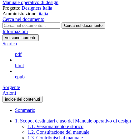
Manuale operativo di design
Progetto:
Designers Italia
Amministrazione:
italia
Cerca nel documento
Cerca nel documento
Informazioni
versione-corrente
Scarica
pdf
html
epub
Sorgente
Azioni
indice dei contenuti
Sommario
1. Scopo, destinatari e uso del Manuale operativo di design
1.1. Versionamento e storico
1.2. Consultazione del manuale
1.3. Contribuisci al manuale