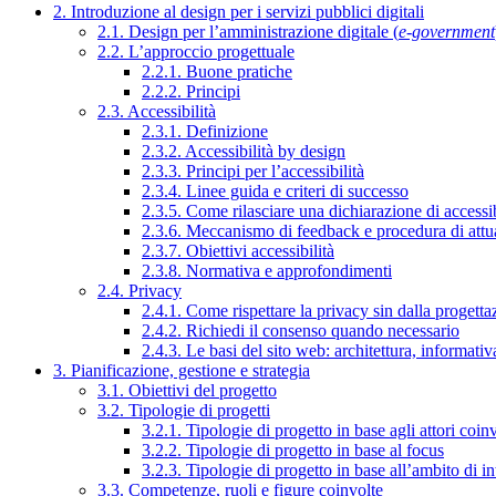
2. Introduzione al design per i servizi pubblici digitali
2.1. Design per l’amministrazione digitale (
e-government
2.2. L’approccio progettuale
2.2.1. Buone pratiche
2.2.2. Principi
2.3. Accessibilità
2.3.1. Definizione
2.3.2. Accessibilità by design
2.3.3. Principi per l’accessibilità
2.3.4. Linee guida e criteri di successo
2.3.5. Come rilasciare una dichiarazione di accessib
2.3.6. Meccanismo di feedback e procedura di attu
2.3.7. Obiettivi accessibilità
2.3.8. Normativa e approfondimenti
2.4. Privacy
2.4.1. Come rispettare la privacy sin dalla progettaz
2.4.2. Richiedi il consenso quando necessario
2.4.3. Le basi del sito web: architettura, informati
3. Pianificazione, gestione e strategia
3.1. Obiettivi del progetto
3.2. Tipologie di progetti
3.2.1. Tipologie di progetto in base agli attori coinv
3.2.2. Tipologie di progetto in base al focus
3.2.3. Tipologie di progetto in base all’ambito di i
3.3. Competenze, ruoli e figure coinvolte