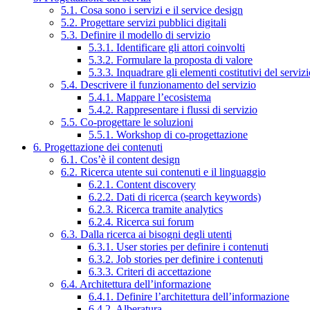
5.1. Cosa sono i servizi e il service design
5.2. Progettare servizi pubblici digitali
5.3. Definire il modello di servizio
5.3.1. Identificare gli attori coinvolti
5.3.2. Formulare la proposta di valore
5.3.3. Inquadrare gli elementi costitutivi del serviz
5.4. Descrivere il funzionamento del servizio
5.4.1. Mappare l’ecosistema
5.4.2. Rappresentare i flussi di servizio
5.5. Co-progettare le soluzioni
5.5.1. Workshop di co-progettazione
6. Progettazione dei contenuti
6.1. Cos’è il content design
6.2. Ricerca utente sui contenuti e il linguaggio
6.2.1. Content discovery
6.2.2. Dati di ricerca (search keywords)
6.2.3. Ricerca tramite analytics
6.2.4. Ricerca sui forum
6.3. Dalla ricerca ai bisogni degli utenti
6.3.1. User stories per definire i contenuti
6.3.2. Job stories per definire i contenuti
6.3.3. Criteri di accettazione
6.4. Architettura dell’informazione
6.4.1. Definire l’architettura dell’informazione
6.4.2. Alberatura