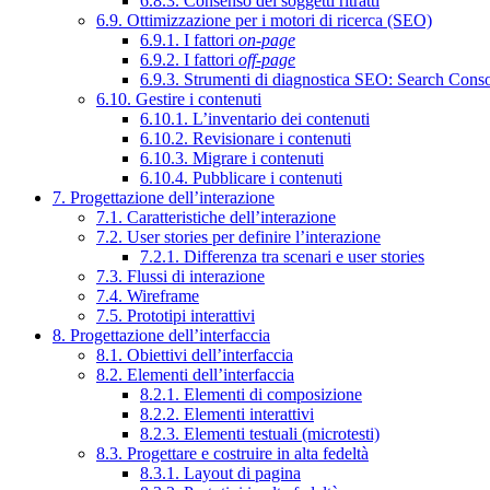
6.8.3. Consenso dei soggetti ritratti
6.9. Ottimizzazione per i motori di ricerca (SEO)
6.9.1. I fattori
on-page
6.9.2. I fattori
off-page
6.9.3. Strumenti di diagnostica SEO: Search Cons
6.10. Gestire i contenuti
6.10.1. L’inventario dei contenuti
6.10.2. Revisionare i contenuti
6.10.3. Migrare i contenuti
6.10.4. Pubblicare i contenuti
7. Progettazione dell’interazione
7.1. Caratteristiche dell’interazione
7.2. User stories per definire l’interazione
7.2.1. Differenza tra scenari e user stories
7.3. Flussi di interazione
7.4. Wireframe
7.5. Prototipi interattivi
8. Progettazione dell’interfaccia
8.1. Obiettivi dell’interfaccia
8.2. Elementi dell’interfaccia
8.2.1. Elementi di composizione
8.2.2. Elementi interattivi
8.2.3. Elementi testuali (microtesti)
8.3. Progettare e costruire in alta fedeltà
8.3.1. Layout di pagina