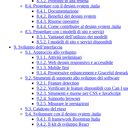
8.3.2. Prototipi in alta fedeltà
8.4. Progettare con il design system .italia
8.4.1. Documentazione
8.4.2. Benefici del design system
8.4.3. Risorse operative
8.4.4. Come contribuire al design system .italia
8.5. Progettare con i modelli di sito e servizi
8.5.1. Vantaggi dell’utilizzo dei modelli
8.5.2. I modelli di sito e servizi disponibili
9. Sviluppo dell’interfaccia
9.1. Approccio allo sviluppo
9.1.1. Attività preliminari
9.1.2. Web design responsivo e accessibile
9.1.3. Mobile first
9.1.4. Progressive enhancement e Graceful degrad
9.2. Strumenti di supporto allo sviluppo del software
9.2.1. Feature detection
9.2.2. Verificare le feature disponibili con Can I us
9.2.3. Strumenti e risorse per CSS e JavaScript
9.2.4. Supporto browser
9.2.5. Misurare le prestazioni
9.3. Catalogo del riuso
9.4. Sviluppare con il design system .italia
9.4.1. Il framework Bootstrap Italia
9.4.2. Il kit di sviluppo React