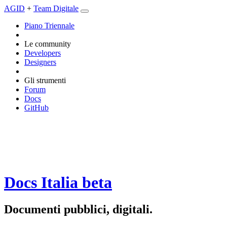
AGID
+
Team Digitale
Piano Triennale
Le community
Developers
Designers
Gli strumenti
Forum
Docs
GitHub
Docs Italia
beta
Documenti pubblici, digitali.