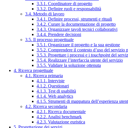
3.3.1. Coordinatore di progetto
3.3.2. Definire ruoli e responsabilità
3.4. Metodo di lavoro
3.4.1. Definire processi, strumenti e rituali
3.4.2. Curare la documentazione di progetto
3.4.3. Organizzare tavoli tecnici collaborativi
3.4.4. Prendere decisioni
3.5. Il processo progettuale
3.5.1. Organizzare il progetto e la sua gestione
3.5.2. Comprendere il contesto d’uso del servizio 
3.5.3. Progettare i processi e i
touchpoint
del servi
3.5.4. Realizzare l’interfaccia utente del servizio
3.5.5. Validare la soluzione ottenuta
4. Ricerca progettuale
4.1. Ricerca primaria
4.1.1. Interviste
4.1.2. Questionari
4.1.3. Test di usabilità
4.1.4. Web analytics
4.1.5. Strumenti di mappatura dell’esperienza uten
4.2. Ricerca secondaria
4.2.1. Ricerca documentale
4.2.2. Analisi benchmark
4.2.3. Valutazione euristica
5. Progettazione dei servizi