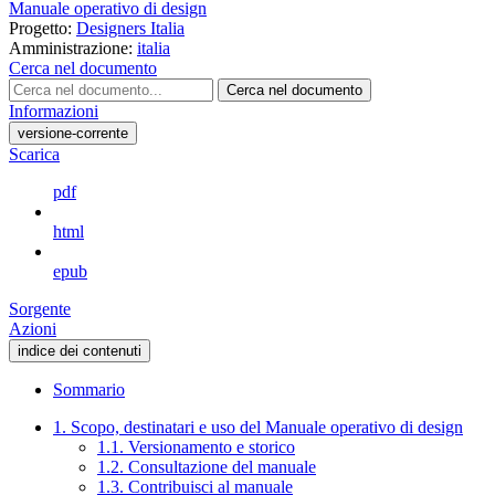
Manuale operativo di design
Progetto:
Designers Italia
Amministrazione:
italia
Cerca nel documento
Cerca nel documento
Informazioni
versione-corrente
Scarica
pdf
html
epub
Sorgente
Azioni
indice dei contenuti
Sommario
1. Scopo, destinatari e uso del Manuale operativo di design
1.1. Versionamento e storico
1.2. Consultazione del manuale
1.3. Contribuisci al manuale