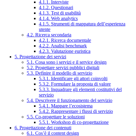
4.1.1. Interviste
4.1.2. Questionari
4.1.3. Test di usabilità
4.1.4. Web analytics
4.1.5. Strumenti di mappatura dell’esperienza
utente
4.2. Ricerca secondaria
4.2.1. Ricerca documentale
4.2.2. Analisi benchmark
4.2.3. Valutazione euristica
5. Progettazione dei servizi
5.1. Cosa sono i servizi e il service design
5.2. Progettare servizi pubblici digitali
5.3. Definire il modello di servizio
5.3.1. Identificare gli attori coinvolti
5.3.2. Formulare la proposta di valore
5.3.3. Inquadrare gli elementi costitutivi del
servizio
5.4. Descrivere il funzionamento del servizio
5.4.1. Mappare l’ecosistema
5.4.2. Rappresentare i flussi di servizio
5.5. Co-progettare le soluzioni
5.5.1. Workshop di co-progettazione
6. Progettazione dei contenuti
6.1. Cos’è il content design