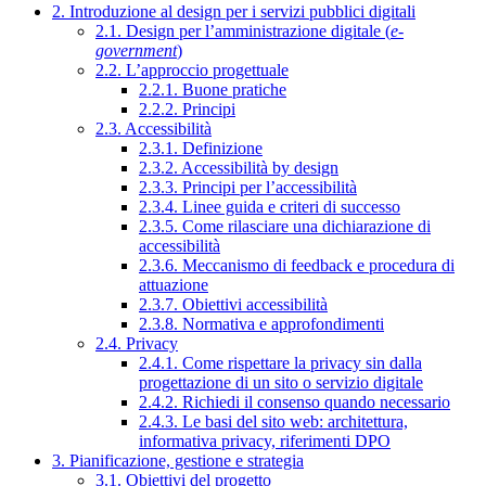
2. Introduzione al design per i servizi pubblici digitali
2.1. Design per l’amministrazione digitale (
e-
government
)
2.2. L’approccio progettuale
2.2.1. Buone pratiche
2.2.2. Principi
2.3. Accessibilità
2.3.1. Definizione
2.3.2. Accessibilità by design
2.3.3. Principi per l’accessibilità
2.3.4. Linee guida e criteri di successo
2.3.5. Come rilasciare una dichiarazione di
accessibilità
2.3.6. Meccanismo di feedback e procedura di
attuazione
2.3.7. Obiettivi accessibilità
2.3.8. Normativa e approfondimenti
2.4. Privacy
2.4.1. Come rispettare la privacy sin dalla
progettazione di un sito o servizio digitale
2.4.2. Richiedi il consenso quando necessario
2.4.3. Le basi del sito web: architettura,
informativa privacy, riferimenti DPO
3. Pianificazione, gestione e strategia
3.1. Obiettivi del progetto