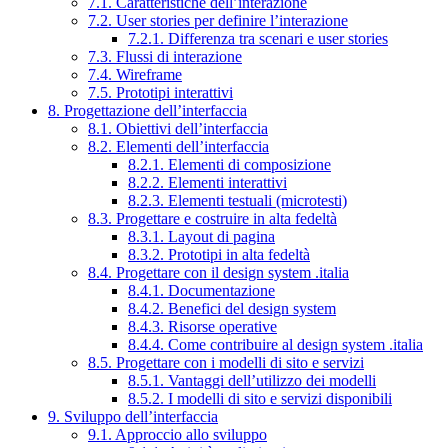
7.1. Caratteristiche dell’interazione
7.2. User stories per definire l’interazione
7.2.1. Differenza tra scenari e user stories
7.3. Flussi di interazione
7.4. Wireframe
7.5. Prototipi interattivi
8. Progettazione dell’interfaccia
8.1. Obiettivi dell’interfaccia
8.2. Elementi dell’interfaccia
8.2.1. Elementi di composizione
8.2.2. Elementi interattivi
8.2.3. Elementi testuali (microtesti)
8.3. Progettare e costruire in alta fedeltà
8.3.1. Layout di pagina
8.3.2. Prototipi in alta fedeltà
8.4. Progettare con il design system .italia
8.4.1. Documentazione
8.4.2. Benefici del design system
8.4.3. Risorse operative
8.4.4. Come contribuire al design system .italia
8.5. Progettare con i modelli di sito e servizi
8.5.1. Vantaggi dell’utilizzo dei modelli
8.5.2. I modelli di sito e servizi disponibili
9. Sviluppo dell’interfaccia
9.1. Approccio allo sviluppo