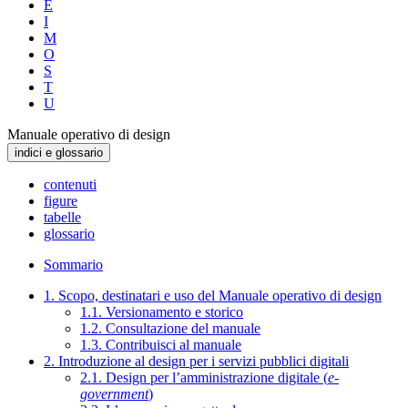
E
I
M
O
S
T
U
Manuale operativo di design
indici e glossario
contenuti
figure
tabelle
glossario
Sommario
1. Scopo, destinatari e uso del Manuale operativo di design
1.1. Versionamento e storico
1.2. Consultazione del manuale
1.3. Contribuisci al manuale
2. Introduzione al design per i servizi pubblici digitali
2.1. Design per l’amministrazione digitale (
e-
government
)