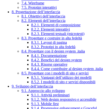
7.4. Wireframe
7.5. Prototipi interattivi
8. Progettazione dell’interfaccia
8.1. Obiettivi dell’interfaccia
8.2. Elementi dell’interfaccia
8.2.1. Elementi di composizione
8.2.2. Elementi interattivi
8.2.3. Elementi testuali (microtesti)
8.3. Progettare e costruire in alta fedeltà
8.3.1. Layout di pagina
8.3.2. Prototipi in alta fedeltà
8.4. Progettare con il design system .italia
8.4.1. Documentazione
8.4.2. Benefici del design system
8.4.3. Risorse operative
8.4.4. Come contribuire al design system .italia
8.5. Progettare con i modelli di sito e servizi
8.5.1. Vantaggi dell’utilizzo dei modelli
8.5.2. I modelli di sito e servizi disponibili
9. Sviluppo dell’interfaccia
9.1. Approccio allo sviluppo
9.1.1. Attività preliminari
9.1.2. Web design responsivo e accessibile
9.1.3. Mobile first
9.1.4. Progressive enhancement e Graceful