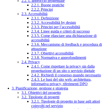
2.2. L’approccio progettuale
2.2.1. Buone pratiche
2.2.2. Principi
2.3. Accessibilità
2.3.1. Definizione
2.3.2. Accessibilità by design
2.3.3. Principi per l’accessibilità
2.3.4. Linee guida e criteri di successo
2.3.5. Come rilasciare una dichiarazione di
accessibilità
2.3.6. Meccanismo di feedback e procedura di
attuazione
2.3.7. Obiettivi accessibilità
2.3.8. Normativa e approfondimenti
2.4. Privacy
2.4.1. Come rispettare la privacy sin dalla
progettazione di un sito o servizio digitale
2.4.2. Richiedi il consenso quando necessario
2.4.3. Le basi del sito web: architettura,
informativa privacy, riferimenti DPO
3. Pianificazione, gestione e strategia
3.1. Obiettivi del progetto
3.2. Tipologie di progetti
3.2.1. Tipologie di progetto in base agli attori
coinvolti nel servizio