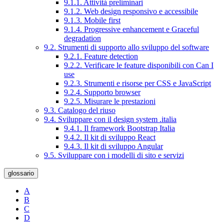
9.1.1. Attività preliminari
9.1.2. Web design responsivo e accessibile
9.1.3. Mobile first
9.1.4. Progressive enhancement e Graceful
degradation
9.2. Strumenti di supporto allo sviluppo del software
9.2.1. Feature detection
9.2.2. Verificare le feature disponibili con Can I
use
9.2.3. Strumenti e risorse per CSS e JavaScript
9.2.4. Supporto browser
9.2.5. Misurare le prestazioni
9.3. Catalogo del riuso
9.4. Sviluppare con il design system .italia
9.4.1. Il framework Bootstrap Italia
9.4.2. Il kit di sviluppo React
9.4.3. Il kit di sviluppo Angular
9.5. Sviluppare con i modelli di sito e servizi
glossario
A
B
C
D