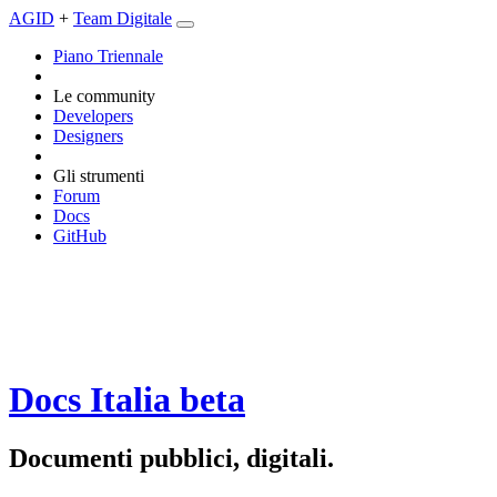
AGID
+
Team Digitale
Piano Triennale
Le community
Developers
Designers
Gli strumenti
Forum
Docs
GitHub
Docs Italia
beta
Documenti pubblici, digitali.