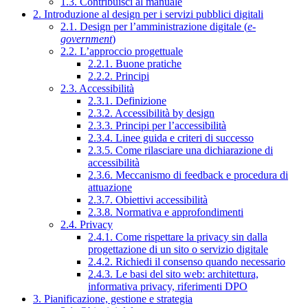
1.3. Contribuisci al manuale
2. Introduzione al design per i servizi pubblici digitali
2.1. Design per l’amministrazione digitale (
e-
government
)
2.2. L’approccio progettuale
2.2.1. Buone pratiche
2.2.2. Principi
2.3. Accessibilità
2.3.1. Definizione
2.3.2. Accessibilità by design
2.3.3. Principi per l’accessibilità
2.3.4. Linee guida e criteri di successo
2.3.5. Come rilasciare una dichiarazione di
accessibilità
2.3.6. Meccanismo di feedback e procedura di
attuazione
2.3.7. Obiettivi accessibilità
2.3.8. Normativa e approfondimenti
2.4. Privacy
2.4.1. Come rispettare la privacy sin dalla
progettazione di un sito o servizio digitale
2.4.2. Richiedi il consenso quando necessario
2.4.3. Le basi del sito web: architettura,
informativa privacy, riferimenti DPO
3. Pianificazione, gestione e strategia