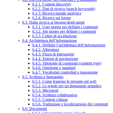
6.2.1. Content discovery
6.2.2. Dati di ricerca (search keywords)
6.2.3. Ricerca tramite analytics
6.2.4. Ricerca sui forum
6.3. Dalla ricerca ai bisogni degli utenti
6.3.1. User stories per definire i contenuti
6.3.2. Job stories per definire i contenuti
6.3.3. Criteri di accettazione
6.4. Architettura dell’informazione
6.4.1. Definire l’architettura dell’informazione
6.4.2. Alberatura
6.4.3. Flussi di interazione
6.4.4. Sistemi di navigazione
6.4.5. Tipologie di contenuto (content type)
6.4.6. Ontologie e standard
6.4.7. Vocabolari controllati e tassonomie
6.5. Scrittura e linguaggio
6.5.1. Come leggono le persone sul web
6.5.2. Le regole per un linguaggio semplice
6.5.3. Microtesti
6.5.4. Scrittura collaborativa
6.5.5. Content critique
6.5.6. Traduzione e localizzazione dei contenuti
6.6. Documenti