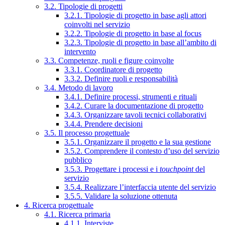
3.2. Tipologie di progetti
3.2.1. Tipologie di progetto in base agli attori
coinvolti nel servizio
3.2.2. Tipologie di progetto in base al focus
3.2.3. Tipologie di progetto in base all’ambito di
intervento
3.3. Competenze, ruoli e figure coinvolte
3.3.1. Coordinatore di progetto
3.3.2. Definire ruoli e responsabilità
3.4. Metodo di lavoro
3.4.1. Definire processi, strumenti e rituali
3.4.2. Curare la documentazione di progetto
3.4.3. Organizzare tavoli tecnici collaborativi
3.4.4. Prendere decisioni
3.5. Il processo progettuale
3.5.1. Organizzare il progetto e la sua gestione
3.5.2. Comprendere il contesto d’uso del servizio
pubblico
3.5.3. Progettare i processi e i
touchpoint
del
servizio
3.5.4. Realizzare l’interfaccia utente del servizio
3.5.5. Validare la soluzione ottenuta
4. Ricerca progettuale
4.1. Ricerca primaria
4.1.1. Interviste