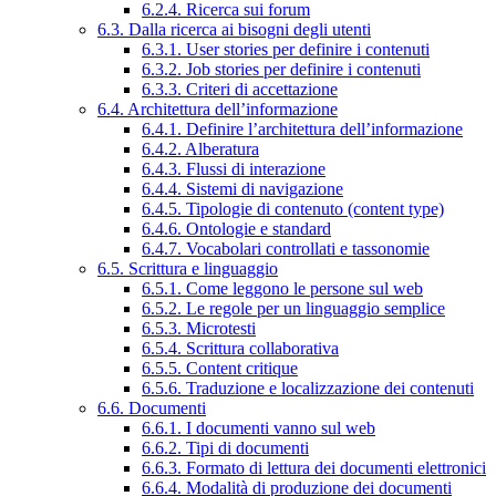
6.2.4. Ricerca sui forum
6.3. Dalla ricerca ai bisogni degli utenti
6.3.1. User stories per definire i contenuti
6.3.2. Job stories per definire i contenuti
6.3.3. Criteri di accettazione
6.4. Architettura dell’informazione
6.4.1. Definire l’architettura dell’informazione
6.4.2. Alberatura
6.4.3. Flussi di interazione
6.4.4. Sistemi di navigazione
6.4.5. Tipologie di contenuto (content type)
6.4.6. Ontologie e standard
6.4.7. Vocabolari controllati e tassonomie
6.5. Scrittura e linguaggio
6.5.1. Come leggono le persone sul web
6.5.2. Le regole per un linguaggio semplice
6.5.3. Microtesti
6.5.4. Scrittura collaborativa
6.5.5. Content critique
6.5.6. Traduzione e localizzazione dei contenuti
6.6. Documenti
6.6.1. I documenti vanno sul web
6.6.2. Tipi di documenti
6.6.3. Formato di lettura dei documenti elettronici
6.6.4. Modalità di produzione dei documenti