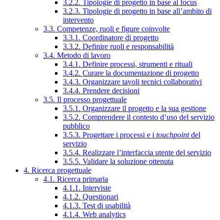
3.2.2. Tipologie di progetto in base al focus
3.2.3. Tipologie di progetto in base all’ambito di
intervento
3.3. Competenze, ruoli e figure coinvolte
3.3.1. Coordinatore di progetto
3.3.2. Definire ruoli e responsabilità
3.4. Metodo di lavoro
3.4.1. Definire processi, strumenti e rituali
3.4.2. Curare la documentazione di progetto
3.4.3. Organizzare tavoli tecnici collaborativi
3.4.4. Prendere decisioni
3.5. Il processo progettuale
3.5.1. Organizzare il progetto e la sua gestione
3.5.2. Comprendere il contesto d’uso del servizio
pubblico
3.5.3. Progettare i processi e i
touchpoint
del
servizio
3.5.4. Realizzare l’interfaccia utente del servizio
3.5.5. Validare la soluzione ottenuta
4. Ricerca progettuale
4.1. Ricerca primaria
4.1.1. Interviste
4.1.2. Questionari
4.1.3. Test di usabilità
4.1.4. Web analytics