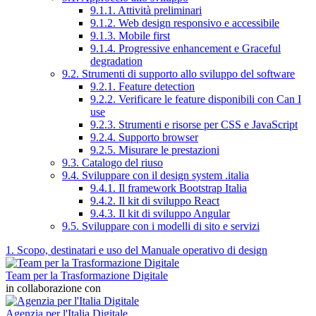
9.1.1. Attività preliminari
9.1.2. Web design responsivo e accessibile
9.1.3. Mobile first
9.1.4. Progressive enhancement e Graceful
degradation
9.2. Strumenti di supporto allo sviluppo del software
9.2.1. Feature detection
9.2.2. Verificare le feature disponibili con Can I
use
9.2.3. Strumenti e risorse per CSS e JavaScript
9.2.4. Supporto browser
9.2.5. Misurare le prestazioni
9.3. Catalogo del riuso
9.4. Sviluppare con il design system .italia
9.4.1. Il framework Bootstrap Italia
9.4.2. Il kit di sviluppo React
9.4.3. Il kit di sviluppo Angular
9.5. Sviluppare con i modelli di sito e servizi
1. Scopo, destinatari e uso del Manuale operativo di design
Team per la Trasformazione Digitale
in collaborazione con
Agenzia per l'Italia Digitale