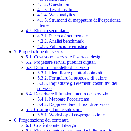
4.1.2. Questionari
4.1.3. Test di usabilità
4.1.4. Web analytics
4.1.5. Strumenti di mappatura dell’esperienza
utente
4.2. Ricerca secondaria
4.2.1. Ricerca documentale
4.2.2. Analisi benchmark
4.2.3. Valutazione euristica
5. Progettazione dei servizi
5.1. Cosa sono i servizi e il service design
5.2. Progettare servizi pubblici digitali
5.3. Definire il modello di servizio
5.3.1. Identificare gli attori coinvolti
5.3.2. Formulare la proposta di valore
5.3.3. Inquadrare gli elementi costitutivi del
servizio
5.4. Descrivere il funzionamento del servizio
5.4.1. Mappare l’ecosistema
5.4.2. Rappresentare i flussi di servizio
5.5. Co-progettare le soluzioni
5.5.1. Workshop di co-progettazione
6. Progettazione dei contenuti
6.1. Cos’è il content design
6.2. Ricerca utente sui contenuti e il linguaggio