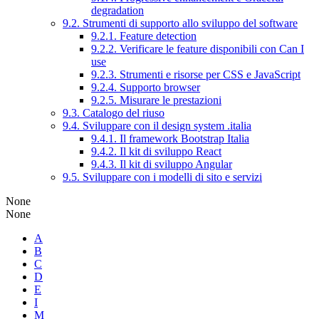
degradation
9.2. Strumenti di supporto allo sviluppo del software
9.2.1. Feature detection
9.2.2. Verificare le feature disponibili con Can I
use
9.2.3. Strumenti e risorse per CSS e JavaScript
9.2.4. Supporto browser
9.2.5. Misurare le prestazioni
9.3. Catalogo del riuso
9.4. Sviluppare con il design system .italia
9.4.1. Il framework Bootstrap Italia
9.4.2. Il kit di sviluppo React
9.4.3. Il kit di sviluppo Angular
9.5. Sviluppare con i modelli di sito e servizi
None
None
A
B
C
D
E
I
M