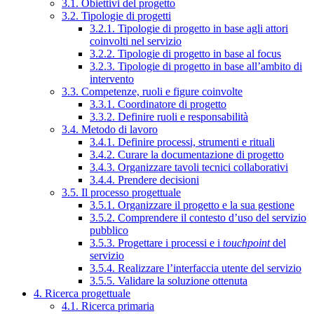
3.1. Obiettivi del progetto
3.2. Tipologie di progetti
3.2.1. Tipologie di progetto in base agli attori
coinvolti nel servizio
3.2.2. Tipologie di progetto in base al focus
3.2.3. Tipologie di progetto in base all’ambito di
intervento
3.3. Competenze, ruoli e figure coinvolte
3.3.1. Coordinatore di progetto
3.3.2. Definire ruoli e responsabilità
3.4. Metodo di lavoro
3.4.1. Definire processi, strumenti e rituali
3.4.2. Curare la documentazione di progetto
3.4.3. Organizzare tavoli tecnici collaborativi
3.4.4. Prendere decisioni
3.5. Il processo progettuale
3.5.1. Organizzare il progetto e la sua gestione
3.5.2. Comprendere il contesto d’uso del servizio
pubblico
3.5.3. Progettare i processi e i
touchpoint
del
servizio
3.5.4. Realizzare l’interfaccia utente del servizio
3.5.5. Validare la soluzione ottenuta
4. Ricerca progettuale
4.1. Ricerca primaria