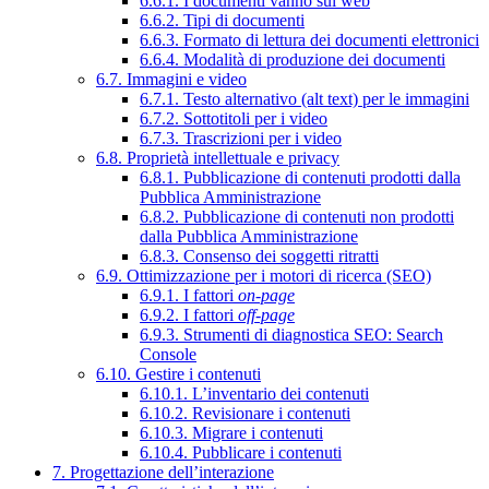
6.6.1. I documenti vanno sul web
6.6.2. Tipi di documenti
6.6.3. Formato di lettura dei documenti elettronici
6.6.4. Modalità di produzione dei documenti
6.7. Immagini e video
6.7.1. Testo alternativo (alt text) per le immagini
6.7.2. Sottotitoli per i video
6.7.3. Trascrizioni per i video
6.8. Proprietà intellettuale e privacy
6.8.1. Pubblicazione di contenuti prodotti dalla
Pubblica Amministrazione
6.8.2. Pubblicazione di contenuti non prodotti
dalla Pubblica Amministrazione
6.8.3. Consenso dei soggetti ritratti
6.9. Ottimizzazione per i motori di ricerca (SEO)
6.9.1. I fattori
on-page
6.9.2. I fattori
off-page
6.9.3. Strumenti di diagnostica SEO: Search
Console
6.10. Gestire i contenuti
6.10.1. L’inventario dei contenuti
6.10.2. Revisionare i contenuti
6.10.3. Migrare i contenuti
6.10.4. Pubblicare i contenuti
7. Progettazione dell’interazione