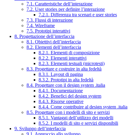
7.1. Caratteristiche dell’interazione
7.2. User stories per definire l’interazione
7.2.1. Differenza tra scenari e user stories
7.3. Flussi di interazione
7.4. Wireframe
7.5. Prototipi interattivi
8. Progettazione dell’interfaccia
8.1. Obiettivi dell’interfaccia
8.2. Elementi dell’interfaccia
8.2.1. Elementi di composizione
8.2.2. Elementi interattivi
8.2.3. Elementi testuali (microtesti)
8.3. Progettare e costruire in alta fedeltà
8.3.1. Layout di pagina
8.3.2. Prototipi in alta fedeltà
8.4. Progettare con il design system .italia
8.4.1. Documentazione
8.4.2. Benefici del design system
8.4.3. Risorse operative
8.4.4. Come contribuire al design system .italia
8.5. Progettare con i modelli di sito e servizi
8.5.1. Vantaggi dell’utilizzo dei modelli
8.5.2. I modelli di sito e servizi disponibili
9. Sviluppo dell’interfaccia
9.1. Approccio allo sviluppo