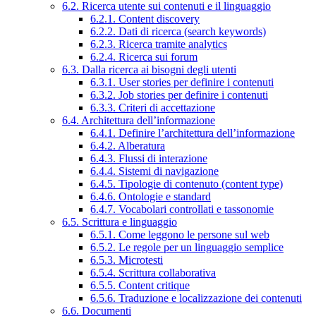
6.2. Ricerca utente sui contenuti e il linguaggio
6.2.1. Content discovery
6.2.2. Dati di ricerca (search keywords)
6.2.3. Ricerca tramite analytics
6.2.4. Ricerca sui forum
6.3. Dalla ricerca ai bisogni degli utenti
6.3.1. User stories per definire i contenuti
6.3.2. Job stories per definire i contenuti
6.3.3. Criteri di accettazione
6.4. Architettura dell’informazione
6.4.1. Definire l’architettura dell’informazione
6.4.2. Alberatura
6.4.3. Flussi di interazione
6.4.4. Sistemi di navigazione
6.4.5. Tipologie di contenuto (content type)
6.4.6. Ontologie e standard
6.4.7. Vocabolari controllati e tassonomie
6.5. Scrittura e linguaggio
6.5.1. Come leggono le persone sul web
6.5.2. Le regole per un linguaggio semplice
6.5.3. Microtesti
6.5.4. Scrittura collaborativa
6.5.5. Content critique
6.5.6. Traduzione e localizzazione dei contenuti
6.6. Documenti