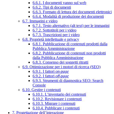
6.6.1. I documenti vanno sul web
6.6.2. Tipi di documenti
6.6.3. Formato di lettura dei documenti elettronici
6.6.4. Modalità di produzione dei documenti
6.7. Immagini e video
6.7.1. Testo alternativo (alt text) per le immagini
6.7.2. Sottotitoli per i video
6.7.3. Trascrizioni per i video
6.8. Proprietà intellettuale e privacy
6.8.1. Pubblicazione di contenuti prodotti dalla
Pubblica Amministrazione
6.8.2. Pubblicazione di contenuti non prodotti
dalla Pubblica Amministrazione
6.8.3. Consenso dei soggetti ritratti
6.9. Ottimizzazione per i motori di ricerca (SEO)
6.9.1. I fattori
on-page
6.9.2. I fattori
off-page
6.9.3. Strumenti di diagnostica SEO: Search
Console
6.10. Gestire i contenuti
6.10.1. L’inventario dei contenuti
6.10.2. Revisionare i contenuti
6.10.3. Migrare i contenuti
6.10.4. Pubblicare i contenuti
7. Progettazione dell’interazione