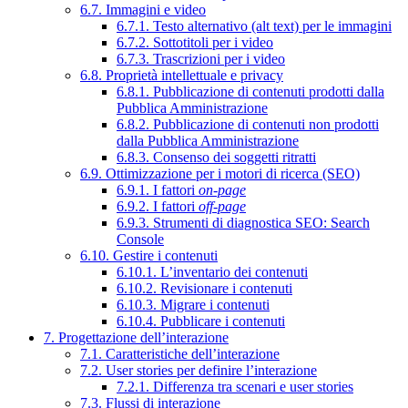
6.7. Immagini e video
6.7.1. Testo alternativo (alt text) per le immagini
6.7.2. Sottotitoli per i video
6.7.3. Trascrizioni per i video
6.8. Proprietà intellettuale e privacy
6.8.1. Pubblicazione di contenuti prodotti dalla
Pubblica Amministrazione
6.8.2. Pubblicazione di contenuti non prodotti
dalla Pubblica Amministrazione
6.8.3. Consenso dei soggetti ritratti
6.9. Ottimizzazione per i motori di ricerca (SEO)
6.9.1. I fattori
on-page
6.9.2. I fattori
off-page
6.9.3. Strumenti di diagnostica SEO: Search
Console
6.10. Gestire i contenuti
6.10.1. L’inventario dei contenuti
6.10.2. Revisionare i contenuti
6.10.3. Migrare i contenuti
6.10.4. Pubblicare i contenuti
7. Progettazione dell’interazione
7.1. Caratteristiche dell’interazione
7.2. User stories per definire l’interazione
7.2.1. Differenza tra scenari e user stories
7.3. Flussi di interazione