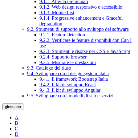
9.1.1. Attività preliminari
9.1.2. Web design responsivo e accessibile
9.1.3. Mobile first
9.1.4. Progressive enhancement e Graceful
degradation
9.2. Strumenti di supporto allo sviluppo del software
9.2.1. Feature detection
9.2.2. Verificare le feature disponibili con Can I
use
9.2.3. Strumenti e risorse per CSS e JavaScript
9.2.4. Supporto browser
9.2.5. Misurare le prestazioni
9.3. Catalogo del riuso
9.4. Sviluppare con il design system .italia
9.4.1. Il framework Bootstrap Italia
9.4.2. Il kit di sviluppo React
9.4.3. Il kit di sviluppo Angular
9.5. Sviluppare con i modelli di sito e servizi
glossario
A
B
C
D