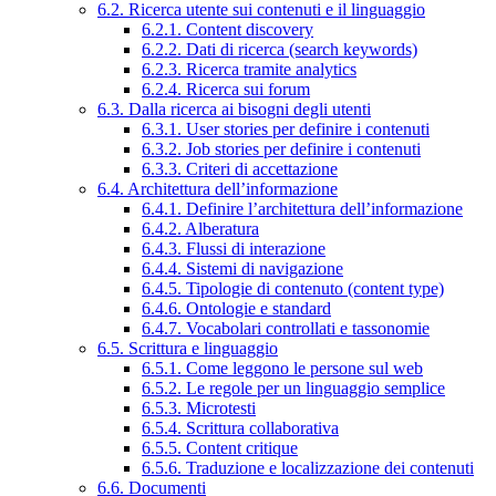
6.2. Ricerca utente sui contenuti e il linguaggio
6.2.1. Content discovery
6.2.2. Dati di ricerca (search keywords)
6.2.3. Ricerca tramite analytics
6.2.4. Ricerca sui forum
6.3. Dalla ricerca ai bisogni degli utenti
6.3.1. User stories per definire i contenuti
6.3.2. Job stories per definire i contenuti
6.3.3. Criteri di accettazione
6.4. Architettura dell’informazione
6.4.1. Definire l’architettura dell’informazione
6.4.2. Alberatura
6.4.3. Flussi di interazione
6.4.4. Sistemi di navigazione
6.4.5. Tipologie di contenuto (content type)
6.4.6. Ontologie e standard
6.4.7. Vocabolari controllati e tassonomie
6.5. Scrittura e linguaggio
6.5.1. Come leggono le persone sul web
6.5.2. Le regole per un linguaggio semplice
6.5.3. Microtesti
6.5.4. Scrittura collaborativa
6.5.5. Content critique
6.5.6. Traduzione e localizzazione dei contenuti
6.6. Documenti