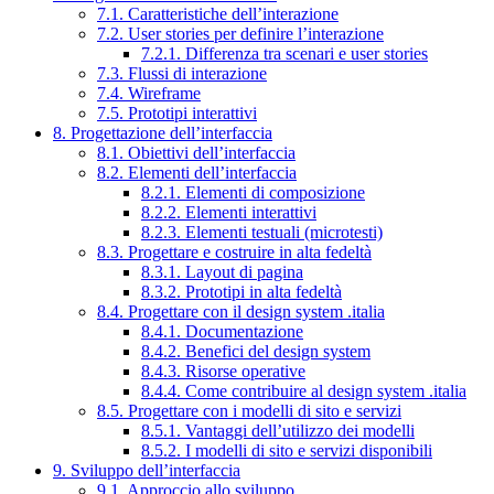
7.1. Caratteristiche dell’interazione
7.2. User stories per definire l’interazione
7.2.1. Differenza tra scenari e user stories
7.3. Flussi di interazione
7.4. Wireframe
7.5. Prototipi interattivi
8. Progettazione dell’interfaccia
8.1. Obiettivi dell’interfaccia
8.2. Elementi dell’interfaccia
8.2.1. Elementi di composizione
8.2.2. Elementi interattivi
8.2.3. Elementi testuali (microtesti)
8.3. Progettare e costruire in alta fedeltà
8.3.1. Layout di pagina
8.3.2. Prototipi in alta fedeltà
8.4. Progettare con il design system .italia
8.4.1. Documentazione
8.4.2. Benefici del design system
8.4.3. Risorse operative
8.4.4. Come contribuire al design system .italia
8.5. Progettare con i modelli di sito e servizi
8.5.1. Vantaggi dell’utilizzo dei modelli
8.5.2. I modelli di sito e servizi disponibili
9. Sviluppo dell’interfaccia
9.1. Approccio allo sviluppo