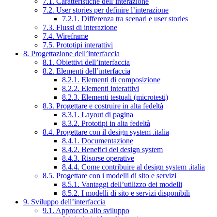
7.1. Caratteristiche dell’interazione
7.2. User stories per definire l’interazione
7.2.1. Differenza tra scenari e user stories
7.3. Flussi di interazione
7.4. Wireframe
7.5. Prototipi interattivi
8. Progettazione dell’interfaccia
8.1. Obiettivi dell’interfaccia
8.2. Elementi dell’interfaccia
8.2.1. Elementi di composizione
8.2.2. Elementi interattivi
8.2.3. Elementi testuali (microtesti)
8.3. Progettare e costruire in alta fedeltà
8.3.1. Layout di pagina
8.3.2. Prototipi in alta fedeltà
8.4. Progettare con il design system .italia
8.4.1. Documentazione
8.4.2. Benefici del design system
8.4.3. Risorse operative
8.4.4. Come contribuire al design system .italia
8.5. Progettare con i modelli di sito e servizi
8.5.1. Vantaggi dell’utilizzo dei modelli
8.5.2. I modelli di sito e servizi disponibili
9. Sviluppo dell’interfaccia
9.1. Approccio allo sviluppo