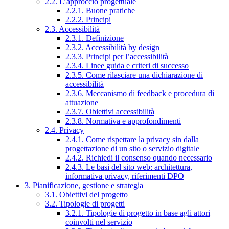
2.2. L’approccio progettuale
2.2.1. Buone pratiche
2.2.2. Principi
2.3. Accessibilità
2.3.1. Definizione
2.3.2. Accessibilità by design
2.3.3. Principi per l’accessibilità
2.3.4. Linee guida e criteri di successo
2.3.5. Come rilasciare una dichiarazione di
accessibilità
2.3.6. Meccanismo di feedback e procedura di
attuazione
2.3.7. Obiettivi accessibilità
2.3.8. Normativa e approfondimenti
2.4. Privacy
2.4.1. Come rispettare la privacy sin dalla
progettazione di un sito o servizio digitale
2.4.2. Richiedi il consenso quando necessario
2.4.3. Le basi del sito web: architettura,
informativa privacy, riferimenti DPO
3. Pianificazione, gestione e strategia
3.1. Obiettivi del progetto
3.2. Tipologie di progetti
3.2.1. Tipologie di progetto in base agli attori
coinvolti nel servizio