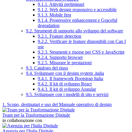
9.1.1. Attività preliminari
9.1.2. Web design responsivo e accessibile
9.1.3. Mobile first
9.1.4. Progressive enhancement e Graceful
degradation
9.2. Strumenti di supporto allo sviluppo del software
9.2.1. Feature detection
9.2.2. Verificare le feature disponibili con Can I
use
9.2.3. Strumenti e risorse per CSS e JavaScript
9.2.4. Supporto browser
9.2.5. Misurare le prestazioni
9.3. Catalogo del riuso
9.4. Sviluppare con il design system .italia
9.4.1. Il framework Bootstrap Italia
9.4.2. Il kit di sviluppo React
9.4.3. Il kit di sviluppo Angular
9.5. Sviluppare con i modelli di sito e servizi
1. Scopo, destinatari e uso del Manuale operativo di design
Team per la Trasformazione Digitale
in collaborazione con
Agenzia per l'Italia Digitale