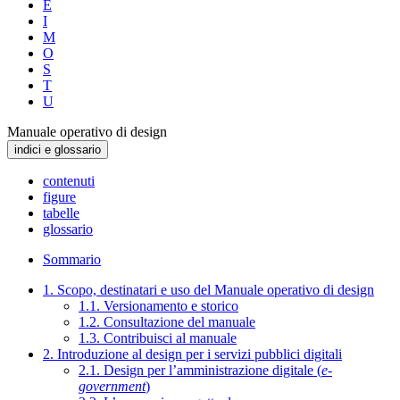
E
I
M
O
S
T
U
Manuale operativo di design
indici e glossario
contenuti
figure
tabelle
glossario
Sommario
1. Scopo, destinatari e uso del Manuale operativo di design
1.1. Versionamento e storico
1.2. Consultazione del manuale
1.3. Contribuisci al manuale
2. Introduzione al design per i servizi pubblici digitali
2.1. Design per l’amministrazione digitale (
e-
government
)