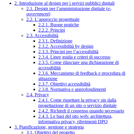
2. Introduzione al design per i servizi pubblici digitali
2.1. Design per l’amministrazione digitale (
e-
government
)
2.2. L’approccio progettuale
2.2.1. Buone pratiche
2.2.2. Principi
2.3. Accessibilità
2.3.1. Definizione
2.3.2. Accessibilità by design
2.3.3. Principi per l’accessibilità
2.3.4. Linee guida e criteri di successo
2.3.5. Come rilasciare una dichiarazione di
accessibilità
2.3.6. Meccanismo di feedback e procedura di
attuazione
2.3.7. Obiettivi accessibilità
2.3.8. Normativa e approfondimenti
2.4. Privacy
2.4.1. Come rispettare la privacy sin dalla
progettazione di un sito o servizio digitale
2.4.2. Richiedi il consenso quando necessario
2.4.3. Le basi del sito web: architettura,
informativa privacy, riferimenti DPO
3. Pianificazione, gestione e strategia
3.1. Obiettivi del progetto