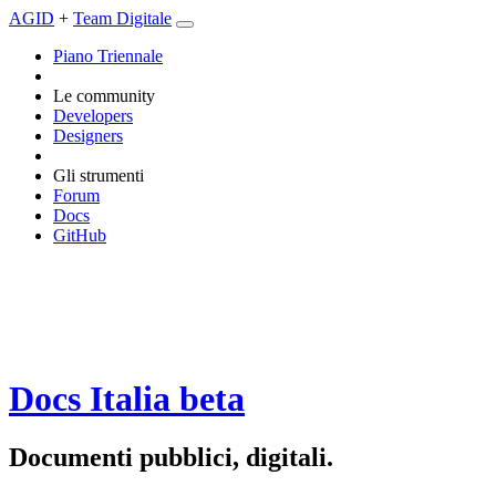
AGID
+
Team Digitale
Piano Triennale
Le community
Developers
Designers
Gli strumenti
Forum
Docs
GitHub
Docs Italia
beta
Documenti pubblici, digitali.