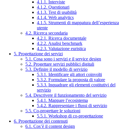
4.1.1. Interviste
4.1.2. Questionari
4.1.3. Test di usabilità
4.1.4. Web analytics
4.1.5. Strumenti di mappatura dell’esperienza
utente
4.2. Ricerca secondaria
4.2.1. Ricerca documentale
4.2.2. Analisi benchmark
4.2.3. Valutazione euristica
5. Progettazione dei servizi
5.1. Cosa sono i servizi e il service design
5.2. Progettare servizi pubblici digitali
5.3. Definire il modello di servizio
5.3.1. Identificare gli attori coinvolti
5.3.2. Formulare la proposta di valore
5.3.3. Inquadrare gli elementi costitutivi del
servizio
5.4. Descrivere il funzionamento del servizio
5.4.1. Mappare l’ecosistema
5.4.2. Rappresentare i flussi di servizio
5.5. Co-progettare le soluzioni
5.5.1. Workshop di co-progettazione
6. Progettazione dei contenuti
6.1. Cos’è il content design