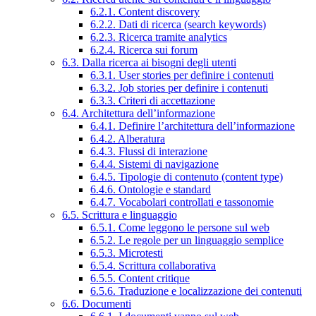
6.2.1. Content discovery
6.2.2. Dati di ricerca (search keywords)
6.2.3. Ricerca tramite analytics
6.2.4. Ricerca sui forum
6.3. Dalla ricerca ai bisogni degli utenti
6.3.1. User stories per definire i contenuti
6.3.2. Job stories per definire i contenuti
6.3.3. Criteri di accettazione
6.4. Architettura dell’informazione
6.4.1. Definire l’architettura dell’informazione
6.4.2. Alberatura
6.4.3. Flussi di interazione
6.4.4. Sistemi di navigazione
6.4.5. Tipologie di contenuto (content type)
6.4.6. Ontologie e standard
6.4.7. Vocabolari controllati e tassonomie
6.5. Scrittura e linguaggio
6.5.1. Come leggono le persone sul web
6.5.2. Le regole per un linguaggio semplice
6.5.3. Microtesti
6.5.4. Scrittura collaborativa
6.5.5. Content critique
6.5.6. Traduzione e localizzazione dei contenuti
6.6. Documenti