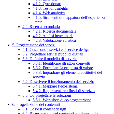
4.1.2. Questionari
4.1.3. Test di usabilità
4.1.4. Web analytics
4.1.5. Strumenti di mappatura dell’esperienza
utente
4.2. Ricerca secondaria
4.2.1. Ricerca documentale
4.2.2. Analisi benchmark
4.2.3. Valutazione euristica
5. Progettazione dei servizi
5.1. Cosa sono i servizi e il service design
5.2. Progettare servizi pubblici digitali
5.3. Definire il modello di servizio
5.3.1. Identificare gli attori coinvolti
5.3.2. Formulare la proposta di valore
5.3.3. Inquadrare gli elementi costitutivi del
servizio
5.4. Descrivere il funzionamento del servizio
5.4.1. Mappare l’ecosistema
5.4.2. Rappresentare i flussi di servizio
5.5. Co-progettare le soluzioni
5.5.1. Workshop di co-progettazione
6. Progettazione dei contenuti
6.1. Cos’è il content design
6.2. Ricerca utente sui contenuti e il linguaggio