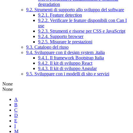
degradation
9.2. Strumenti di supporto allo sviluppo del software
9.2.1. Feature detection
9.2.2. Verificare le feature disponibili con Can I
use
9.2.3. Strumenti e risorse per CSS e JavaScript
9.2.4. Supporto browser
9.2.5. Misurare le prestazioni
9.3. Catalogo del riuso
9.4. Sviluppare con il design system .italia
9.4.1. Il framework Bootstrap Italia
9.4.2. Il kit di sviluppo React
9.4.3. Il kit di sviluppo Angular
9.5. Sviluppare con i modelli di sito e servizi
None
None
A
B
C
D
E
I
M