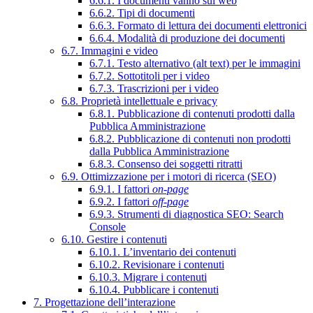
6.6.1. I documenti vanno sul web
6.6.2. Tipi di documenti
6.6.3. Formato di lettura dei documenti elettronici
6.6.4. Modalità di produzione dei documenti
6.7. Immagini e video
6.7.1. Testo alternativo (alt text) per le immagini
6.7.2. Sottotitoli per i video
6.7.3. Trascrizioni per i video
6.8. Proprietà intellettuale e privacy
6.8.1. Pubblicazione di contenuti prodotti dalla
Pubblica Amministrazione
6.8.2. Pubblicazione di contenuti non prodotti
dalla Pubblica Amministrazione
6.8.3. Consenso dei soggetti ritratti
6.9. Ottimizzazione per i motori di ricerca (SEO)
6.9.1. I fattori
on-page
6.9.2. I fattori
off-page
6.9.3. Strumenti di diagnostica SEO: Search
Console
6.10. Gestire i contenuti
6.10.1. L’inventario dei contenuti
6.10.2. Revisionare i contenuti
6.10.3. Migrare i contenuti
6.10.4. Pubblicare i contenuti
7. Progettazione dell’interazione