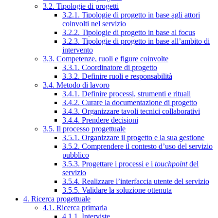
3.2. Tipologie di progetti
3.2.1. Tipologie di progetto in base agli attori
coinvolti nel servizio
3.2.2. Tipologie di progetto in base al focus
3.2.3. Tipologie di progetto in base all’ambito di
intervento
3.3. Competenze, ruoli e figure coinvolte
3.3.1. Coordinatore di progetto
3.3.2. Definire ruoli e responsabilità
3.4. Metodo di lavoro
3.4.1. Definire processi, strumenti e rituali
3.4.2. Curare la documentazione di progetto
3.4.3. Organizzare tavoli tecnici collaborativi
3.4.4. Prendere decisioni
3.5. Il processo progettuale
3.5.1. Organizzare il progetto e la sua gestione
3.5.2. Comprendere il contesto d’uso del servizio
pubblico
3.5.3. Progettare i processi e i
touchpoint
del
servizio
3.5.4. Realizzare l’interfaccia utente del servizio
3.5.5. Validare la soluzione ottenuta
4. Ricerca progettuale
4.1. Ricerca primaria
4.1.1. Interviste