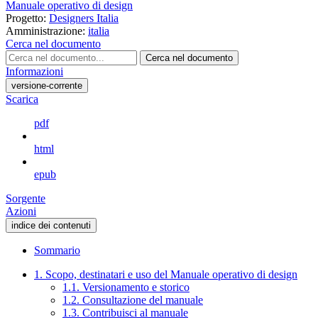
Manuale operativo di design
Progetto:
Designers Italia
Amministrazione:
italia
Cerca nel documento
Cerca nel documento
Informazioni
versione-corrente
Scarica
pdf
html
epub
Sorgente
Azioni
indice dei contenuti
Sommario
1. Scopo, destinatari e uso del Manuale operativo di design
1.1. Versionamento e storico
1.2. Consultazione del manuale
1.3. Contribuisci al manuale