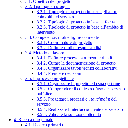
3.1. Obiettivi del progetto
3.2. Tipologie di progetti
3.2.1. Tipologie di progetto in base agli attori
coinvolti nel servizio
3.2.2. Tipologie di progetto in base al focus
3.2.3. Tipologie di progetto in base all’ambito di
intervento
3.3. Competenze, ruoli e figure coinvolte
3.3.1. Coordinatore di progetto
3.3.2. Definire ruoli e responsabilità
3.4. Metodo di lavoro
3.4.1. Definire processi, strumenti e rituali
3.4.2. Curare la documentazione di progetto
3.4.3. Organizzare tavoli tecnici collaborativi
3.4.4. Prendere decisioni
3.5. Il processo progettuale
3.5.1. Organizzare il progetto e la sua gestione
3.5.2. Comprendere il contesto d’uso del servizio
pubblico
3.5.3. Progettare i processi e i
touchpoint
del
servizio
3.5.4. Realizzare l’interfaccia utente del servizio
3.5.5. Validare la soluzione ottenuta
4. Ricerca progettuale
4.1. Ricerca primaria