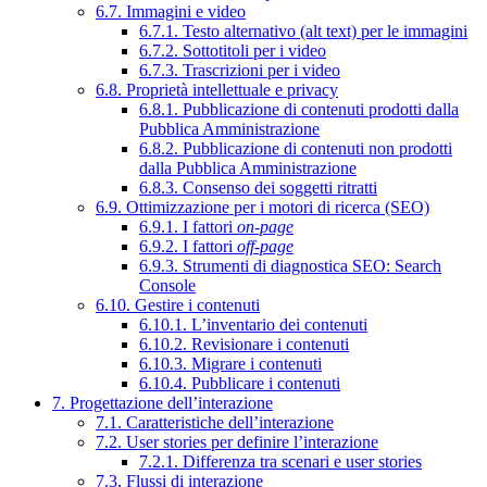
6.7. Immagini e video
6.7.1. Testo alternativo (alt text) per le immagini
6.7.2. Sottotitoli per i video
6.7.3. Trascrizioni per i video
6.8. Proprietà intellettuale e privacy
6.8.1. Pubblicazione di contenuti prodotti dalla
Pubblica Amministrazione
6.8.2. Pubblicazione di contenuti non prodotti
dalla Pubblica Amministrazione
6.8.3. Consenso dei soggetti ritratti
6.9. Ottimizzazione per i motori di ricerca (SEO)
6.9.1. I fattori
on-page
6.9.2. I fattori
off-page
6.9.3. Strumenti di diagnostica SEO: Search
Console
6.10. Gestire i contenuti
6.10.1. L’inventario dei contenuti
6.10.2. Revisionare i contenuti
6.10.3. Migrare i contenuti
6.10.4. Pubblicare i contenuti
7. Progettazione dell’interazione
7.1. Caratteristiche dell’interazione
7.2. User stories per definire l’interazione
7.2.1. Differenza tra scenari e user stories
7.3. Flussi di interazione