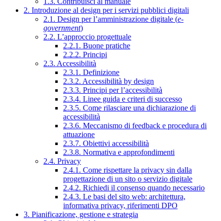
1.3. Contribuisci al manuale
2. Introduzione al design per i servizi pubblici digitali
2.1. Design per l’amministrazione digitale (
e-
government
)
2.2. L’approccio progettuale
2.2.1. Buone pratiche
2.2.2. Principi
2.3. Accessibilità
2.3.1. Definizione
2.3.2. Accessibilità by design
2.3.3. Principi per l’accessibilità
2.3.4. Linee guida e criteri di successo
2.3.5. Come rilasciare una dichiarazione di
accessibilità
2.3.6. Meccanismo di feedback e procedura di
attuazione
2.3.7. Obiettivi accessibilità
2.3.8. Normativa e approfondimenti
2.4. Privacy
2.4.1. Come rispettare la privacy sin dalla
progettazione di un sito o servizio digitale
2.4.2. Richiedi il consenso quando necessario
2.4.3. Le basi del sito web: architettura,
informativa privacy, riferimenti DPO
3. Pianificazione, gestione e strategia