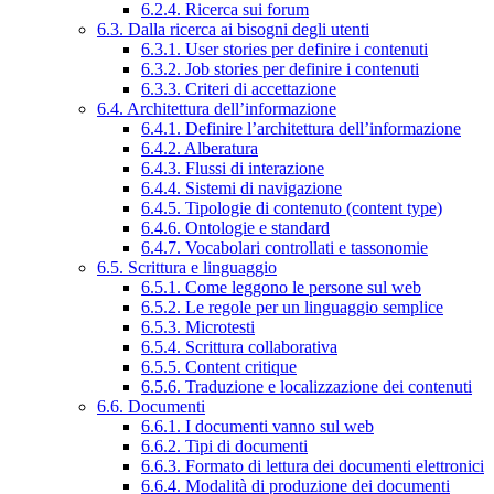
6.2.4. Ricerca sui forum
6.3. Dalla ricerca ai bisogni degli utenti
6.3.1. User stories per definire i contenuti
6.3.2. Job stories per definire i contenuti
6.3.3. Criteri di accettazione
6.4. Architettura dell’informazione
6.4.1. Definire l’architettura dell’informazione
6.4.2. Alberatura
6.4.3. Flussi di interazione
6.4.4. Sistemi di navigazione
6.4.5. Tipologie di contenuto (content type)
6.4.6. Ontologie e standard
6.4.7. Vocabolari controllati e tassonomie
6.5. Scrittura e linguaggio
6.5.1. Come leggono le persone sul web
6.5.2. Le regole per un linguaggio semplice
6.5.3. Microtesti
6.5.4. Scrittura collaborativa
6.5.5. Content critique
6.5.6. Traduzione e localizzazione dei contenuti
6.6. Documenti
6.6.1. I documenti vanno sul web
6.6.2. Tipi di documenti
6.6.3. Formato di lettura dei documenti elettronici
6.6.4. Modalità di produzione dei documenti