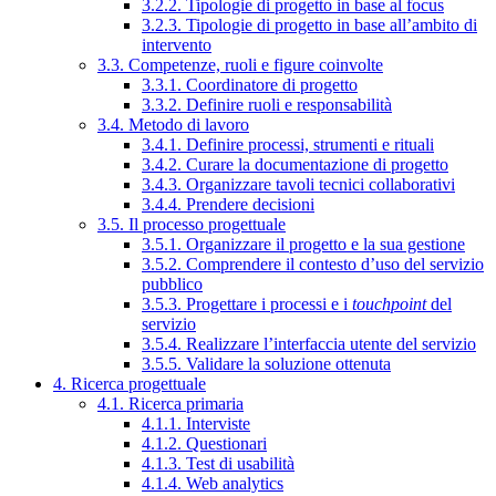
3.2.2. Tipologie di progetto in base al focus
3.2.3. Tipologie di progetto in base all’ambito di
intervento
3.3. Competenze, ruoli e figure coinvolte
3.3.1. Coordinatore di progetto
3.3.2. Definire ruoli e responsabilità
3.4. Metodo di lavoro
3.4.1. Definire processi, strumenti e rituali
3.4.2. Curare la documentazione di progetto
3.4.3. Organizzare tavoli tecnici collaborativi
3.4.4. Prendere decisioni
3.5. Il processo progettuale
3.5.1. Organizzare il progetto e la sua gestione
3.5.2. Comprendere il contesto d’uso del servizio
pubblico
3.5.3. Progettare i processi e i
touchpoint
del
servizio
3.5.4. Realizzare l’interfaccia utente del servizio
3.5.5. Validare la soluzione ottenuta
4. Ricerca progettuale
4.1. Ricerca primaria
4.1.1. Interviste
4.1.2. Questionari
4.1.3. Test di usabilità
4.1.4. Web analytics