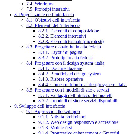
7.4. Wireframe
7.5. Prototipi interattivi
8. Progettazione dell’interfaccia
8.1. Obiettivi dell’interfaccia
8.2. Elementi dell’interfaccia
8.2.1. Elementi di composizione
8.2.2. Elementi interattivi
8.2.3. Elementi testuali (microtesti)
8.3. Progettare e costruire in alta fedeltà
8.3.1. Layout di pagina
8.3.2. Prototipi in alta fedeltà
8.4. Progettare con il design system .italia
8.4.1. Documentazione
8.4.2. Benefici del design system
8.4.3. Risorse operative
8.4.4. Come contribuire al design system .italia
8.5. Progettare con i modelli di sito e servizi
8.5.1. Vantaggi dell’utilizzo dei modelli
8.5.2. I modelli di sito e servizi disponibili
9. Sviluppo dell’interfaccia
9.1. Approccio allo sviluppo
9.1.1. Attività preliminari
9.1.2. Web design responsivo e accessibile
9.1.3. Mobile first
9.1.4. Progressive enhancement e Graceful