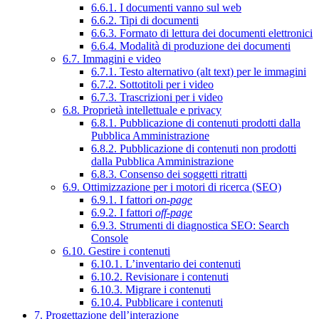
6.6.1. I documenti vanno sul web
6.6.2. Tipi di documenti
6.6.3. Formato di lettura dei documenti elettronici
6.6.4. Modalità di produzione dei documenti
6.7. Immagini e video
6.7.1. Testo alternativo (alt text) per le immagini
6.7.2. Sottotitoli per i video
6.7.3. Trascrizioni per i video
6.8. Proprietà intellettuale e privacy
6.8.1. Pubblicazione di contenuti prodotti dalla
Pubblica Amministrazione
6.8.2. Pubblicazione di contenuti non prodotti
dalla Pubblica Amministrazione
6.8.3. Consenso dei soggetti ritratti
6.9. Ottimizzazione per i motori di ricerca (SEO)
6.9.1. I fattori
on-page
6.9.2. I fattori
off-page
6.9.3. Strumenti di diagnostica SEO: Search
Console
6.10. Gestire i contenuti
6.10.1. L’inventario dei contenuti
6.10.2. Revisionare i contenuti
6.10.3. Migrare i contenuti
6.10.4. Pubblicare i contenuti
7. Progettazione dell’interazione