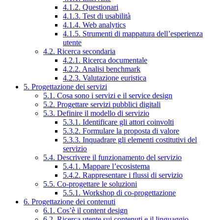
4.1.2. Questionari
4.1.3. Test di usabilità
4.1.4. Web analytics
4.1.5. Strumenti di mappatura dell’esperienza
utente
4.2. Ricerca secondaria
4.2.1. Ricerca documentale
4.2.2. Analisi benchmark
4.2.3. Valutazione euristica
5. Progettazione dei servizi
5.1. Cosa sono i servizi e il service design
5.2. Progettare servizi pubblici digitali
5.3. Definire il modello di servizio
5.3.1. Identificare gli attori coinvolti
5.3.2. Formulare la proposta di valore
5.3.3. Inquadrare gli elementi costitutivi del
servizio
5.4. Descrivere il funzionamento del servizio
5.4.1. Mappare l’ecosistema
5.4.2. Rappresentare i flussi di servizio
5.5. Co-progettare le soluzioni
5.5.1. Workshop di co-progettazione
6. Progettazione dei contenuti
6.1. Cos’è il content design
6.2. Ricerca utente sui contenuti e il linguaggio