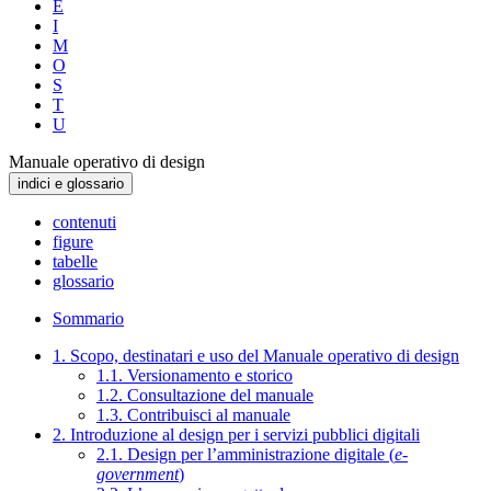
E
I
M
O
S
T
U
Manuale operativo di design
indici e glossario
contenuti
figure
tabelle
glossario
Sommario
1. Scopo, destinatari e uso del Manuale operativo di design
1.1. Versionamento e storico
1.2. Consultazione del manuale
1.3. Contribuisci al manuale
2. Introduzione al design per i servizi pubblici digitali
2.1. Design per l’amministrazione digitale (
e-
government
)