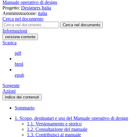
Manuale operativo di design
Progetto:
Designers Italia
Amministrazione:
italia
Cerca nel documento
Cerca nel documento
Informazioni
versione-corrente
Scarica
pdf
html
epub
Sorgente
Azioni
indice dei contenuti
Sommario
1. Scopo, destinatari e uso del Manuale operativo di design
1.1. Versionamento e storico
1.2. Consultazione del manuale
1.3. Contribuisci al manuale