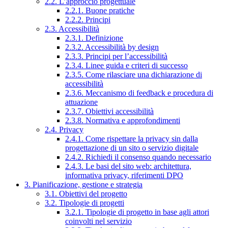
2.2. L’approccio progettuale
2.2.1. Buone pratiche
2.2.2. Principi
2.3. Accessibilità
2.3.1. Definizione
2.3.2. Accessibilità by design
2.3.3. Principi per l’accessibilità
2.3.4. Linee guida e criteri di successo
2.3.5. Come rilasciare una dichiarazione di
accessibilità
2.3.6. Meccanismo di feedback e procedura di
attuazione
2.3.7. Obiettivi accessibilità
2.3.8. Normativa e approfondimenti
2.4. Privacy
2.4.1. Come rispettare la privacy sin dalla
progettazione di un sito o servizio digitale
2.4.2. Richiedi il consenso quando necessario
2.4.3. Le basi del sito web: architettura,
informativa privacy, riferimenti DPO
3. Pianificazione, gestione e strategia
3.1. Obiettivi del progetto
3.2. Tipologie di progetti
3.2.1. Tipologie di progetto in base agli attori
coinvolti nel servizio