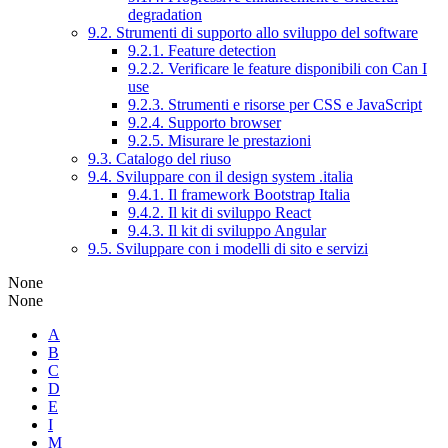
degradation
9.2. Strumenti di supporto allo sviluppo del software
9.2.1. Feature detection
9.2.2. Verificare le feature disponibili con Can I
use
9.2.3. Strumenti e risorse per CSS e JavaScript
9.2.4. Supporto browser
9.2.5. Misurare le prestazioni
9.3. Catalogo del riuso
9.4. Sviluppare con il design system .italia
9.4.1. Il framework Bootstrap Italia
9.4.2. Il kit di sviluppo React
9.4.3. Il kit di sviluppo Angular
9.5. Sviluppare con i modelli di sito e servizi
None
None
A
B
C
D
E
I
M