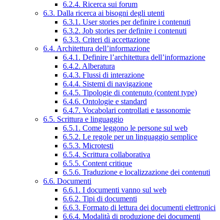
6.2.4. Ricerca sui forum
6.3. Dalla ricerca ai bisogni degli utenti
6.3.1. User stories per definire i contenuti
6.3.2. Job stories per definire i contenuti
6.3.3. Criteri di accettazione
6.4. Architettura dell’informazione
6.4.1. Definire l’architettura dell’informazione
6.4.2. Alberatura
6.4.3. Flussi di interazione
6.4.4. Sistemi di navigazione
6.4.5. Tipologie di contenuto (content type)
6.4.6. Ontologie e standard
6.4.7. Vocabolari controllati e tassonomie
6.5. Scrittura e linguaggio
6.5.1. Come leggono le persone sul web
6.5.2. Le regole per un linguaggio semplice
6.5.3. Microtesti
6.5.4. Scrittura collaborativa
6.5.5. Content critique
6.5.6. Traduzione e localizzazione dei contenuti
6.6. Documenti
6.6.1. I documenti vanno sul web
6.6.2. Tipi di documenti
6.6.3. Formato di lettura dei documenti elettronici
6.6.4. Modalità di produzione dei documenti