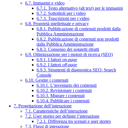
6.7. Immagini e video
6.7.1. Testo alternativo (alt text) per le immagini
6.7.2. Sottotitoli per i video
6.7.3. Trascrizioni per i video
6.8. Proprietà intellettuale e privacy
6.8.1. Pubblicazione di contenuti prodotti dalla
Pubblica Amministrazione
6.8.2. Pubblicazione di contenuti non prodotti
dalla Pubblica Amministrazione
6.8.3. Consenso dei soggetti ritratti
6.9. Ottimizzazione per i motori di ricerca (SEO)
6.9.1. I fattori
on-page
6.9.2. I fattori
off-page
6.9.3. Strumenti di diagnostica SEO: Search
Console
6.10. Gestire i contenuti
6.10.1. L’inventario dei contenuti
6.10.2. Revisionare i contenuti
6.10.3. Migrare i contenuti
6.10.4. Pubblicare i contenuti
7. Progettazione dell’interazione
7.1. Caratteristiche dell’interazione
7.2. User stories per definire l’interazione
7.2.1. Differenza tra scenari e user stories
7.3. Flussi di interazione