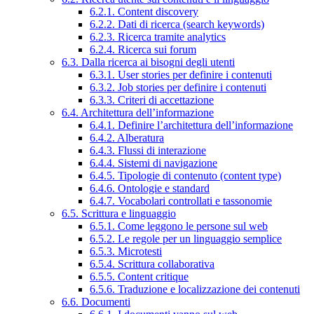
6.2.1. Content discovery
6.2.2. Dati di ricerca (search keywords)
6.2.3. Ricerca tramite analytics
6.2.4. Ricerca sui forum
6.3. Dalla ricerca ai bisogni degli utenti
6.3.1. User stories per definire i contenuti
6.3.2. Job stories per definire i contenuti
6.3.3. Criteri di accettazione
6.4. Architettura dell’informazione
6.4.1. Definire l’architettura dell’informazione
6.4.2. Alberatura
6.4.3. Flussi di interazione
6.4.4. Sistemi di navigazione
6.4.5. Tipologie di contenuto (content type)
6.4.6. Ontologie e standard
6.4.7. Vocabolari controllati e tassonomie
6.5. Scrittura e linguaggio
6.5.1. Come leggono le persone sul web
6.5.2. Le regole per un linguaggio semplice
6.5.3. Microtesti
6.5.4. Scrittura collaborativa
6.5.5. Content critique
6.5.6. Traduzione e localizzazione dei contenuti
6.6. Documenti