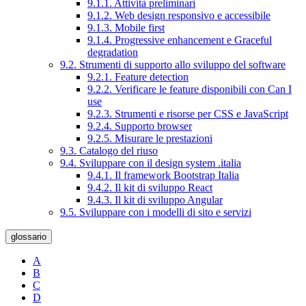
9.1.1. Attività preliminari
9.1.2. Web design responsivo e accessibile
9.1.3. Mobile first
9.1.4. Progressive enhancement e Graceful
degradation
9.2. Strumenti di supporto allo sviluppo del software
9.2.1. Feature detection
9.2.2. Verificare le feature disponibili con Can I
use
9.2.3. Strumenti e risorse per CSS e JavaScript
9.2.4. Supporto browser
9.2.5. Misurare le prestazioni
9.3. Catalogo del riuso
9.4. Sviluppare con il design system .italia
9.4.1. Il framework Bootstrap Italia
9.4.2. Il kit di sviluppo React
9.4.3. Il kit di sviluppo Angular
9.5. Sviluppare con i modelli di sito e servizi
glossario
A
B
C
D