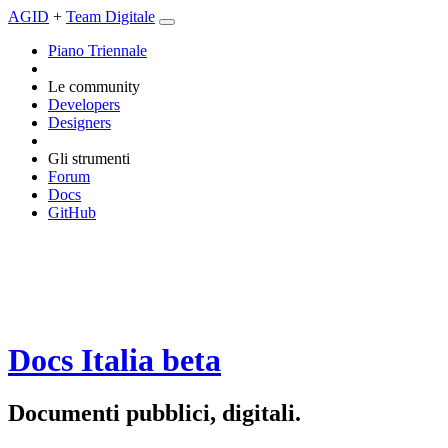
AGID
+
Team Digitale
Piano Triennale
Le community
Developers
Designers
Gli strumenti
Forum
Docs
GitHub
Docs Italia
beta
Documenti pubblici, digitali.