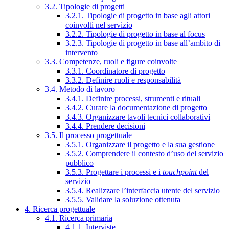
3.2. Tipologie di progetti
3.2.1. Tipologie di progetto in base agli attori
coinvolti nel servizio
3.2.2. Tipologie di progetto in base al focus
3.2.3. Tipologie di progetto in base all’ambito di
intervento
3.3. Competenze, ruoli e figure coinvolte
3.3.1. Coordinatore di progetto
3.3.2. Definire ruoli e responsabilità
3.4. Metodo di lavoro
3.4.1. Definire processi, strumenti e rituali
3.4.2. Curare la documentazione di progetto
3.4.3. Organizzare tavoli tecnici collaborativi
3.4.4. Prendere decisioni
3.5. Il processo progettuale
3.5.1. Organizzare il progetto e la sua gestione
3.5.2. Comprendere il contesto d’uso del servizio
pubblico
3.5.3. Progettare i processi e i
touchpoint
del
servizio
3.5.4. Realizzare l’interfaccia utente del servizio
3.5.5. Validare la soluzione ottenuta
4. Ricerca progettuale
4.1. Ricerca primaria
4.1.1. Interviste