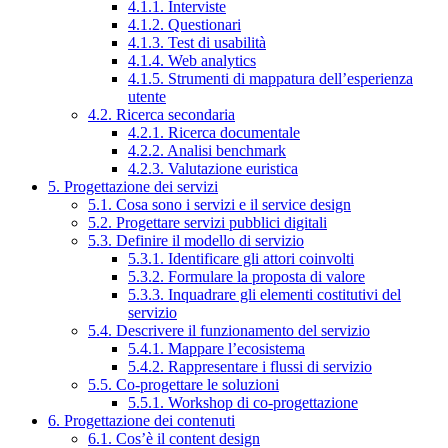
4.1.1. Interviste
4.1.2. Questionari
4.1.3. Test di usabilità
4.1.4. Web analytics
4.1.5. Strumenti di mappatura dell’esperienza
utente
4.2. Ricerca secondaria
4.2.1. Ricerca documentale
4.2.2. Analisi benchmark
4.2.3. Valutazione euristica
5. Progettazione dei servizi
5.1. Cosa sono i servizi e il service design
5.2. Progettare servizi pubblici digitali
5.3. Definire il modello di servizio
5.3.1. Identificare gli attori coinvolti
5.3.2. Formulare la proposta di valore
5.3.3. Inquadrare gli elementi costitutivi del
servizio
5.4. Descrivere il funzionamento del servizio
5.4.1. Mappare l’ecosistema
5.4.2. Rappresentare i flussi di servizio
5.5. Co-progettare le soluzioni
5.5.1. Workshop di co-progettazione
6. Progettazione dei contenuti
6.1. Cos’è il content design