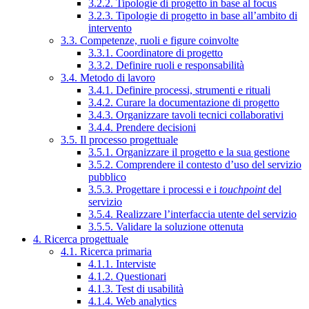
3.2.2. Tipologie di progetto in base al focus
3.2.3. Tipologie di progetto in base all’ambito di
intervento
3.3. Competenze, ruoli e figure coinvolte
3.3.1. Coordinatore di progetto
3.3.2. Definire ruoli e responsabilità
3.4. Metodo di lavoro
3.4.1. Definire processi, strumenti e rituali
3.4.2. Curare la documentazione di progetto
3.4.3. Organizzare tavoli tecnici collaborativi
3.4.4. Prendere decisioni
3.5. Il processo progettuale
3.5.1. Organizzare il progetto e la sua gestione
3.5.2. Comprendere il contesto d’uso del servizio
pubblico
3.5.3. Progettare i processi e i
touchpoint
del
servizio
3.5.4. Realizzare l’interfaccia utente del servizio
3.5.5. Validare la soluzione ottenuta
4. Ricerca progettuale
4.1. Ricerca primaria
4.1.1. Interviste
4.1.2. Questionari
4.1.3. Test di usabilità
4.1.4. Web analytics