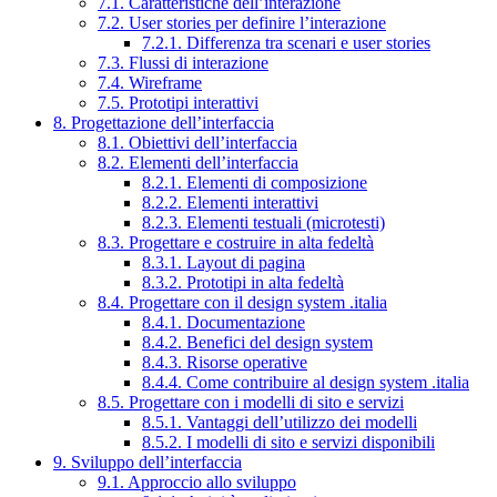
7.1. Caratteristiche dell’interazione
7.2. User stories per definire l’interazione
7.2.1. Differenza tra scenari e user stories
7.3. Flussi di interazione
7.4. Wireframe
7.5. Prototipi interattivi
8. Progettazione dell’interfaccia
8.1. Obiettivi dell’interfaccia
8.2. Elementi dell’interfaccia
8.2.1. Elementi di composizione
8.2.2. Elementi interattivi
8.2.3. Elementi testuali (microtesti)
8.3. Progettare e costruire in alta fedeltà
8.3.1. Layout di pagina
8.3.2. Prototipi in alta fedeltà
8.4. Progettare con il design system .italia
8.4.1. Documentazione
8.4.2. Benefici del design system
8.4.3. Risorse operative
8.4.4. Come contribuire al design system .italia
8.5. Progettare con i modelli di sito e servizi
8.5.1. Vantaggi dell’utilizzo dei modelli
8.5.2. I modelli di sito e servizi disponibili
9. Sviluppo dell’interfaccia
9.1. Approccio allo sviluppo