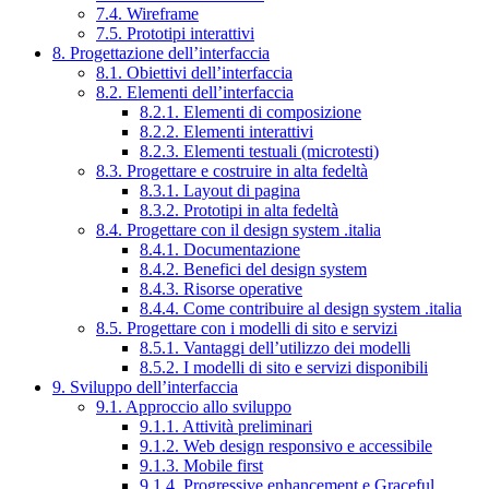
7.4. Wireframe
7.5. Prototipi interattivi
8. Progettazione dell’interfaccia
8.1. Obiettivi dell’interfaccia
8.2. Elementi dell’interfaccia
8.2.1. Elementi di composizione
8.2.2. Elementi interattivi
8.2.3. Elementi testuali (microtesti)
8.3. Progettare e costruire in alta fedeltà
8.3.1. Layout di pagina
8.3.2. Prototipi in alta fedeltà
8.4. Progettare con il design system .italia
8.4.1. Documentazione
8.4.2. Benefici del design system
8.4.3. Risorse operative
8.4.4. Come contribuire al design system .italia
8.5. Progettare con i modelli di sito e servizi
8.5.1. Vantaggi dell’utilizzo dei modelli
8.5.2. I modelli di sito e servizi disponibili
9. Sviluppo dell’interfaccia
9.1. Approccio allo sviluppo
9.1.1. Attività preliminari
9.1.2. Web design responsivo e accessibile
9.1.3. Mobile first
9.1.4. Progressive enhancement e Graceful