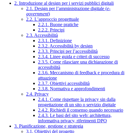
2. Introduzione al design per i servizi pubblici digitali
2.1. Design per l’amministrazione digitale (
e-
government
)
2.2. L’approccio progettuale
2.2.1. Buone pratiche
2.2.2. Principi
2.3. Accessibilità
2.3.1. Definizione
2.3.2. Accessibilità by design
2.3.3. Principi per l’accessibilità
2.3.4. Linee guida e criteri di successo
2.3.5. Come rilasciare una dichiarazione di
accessibilità
2.3.6. Meccanismo di feedback e procedura di
attuazione
2.3.7. Obiettivi accessibilità
2.3.8. Normativa e approfondimenti
2.4. Privacy
2.4.1. Come rispettare la privacy sin dalla
progettazione di un sito o servizio digitale
2.4.2. Richiedi il consenso quando necessario
2.4.3. Le basi del sito web: architettura,
informativa privacy, riferimenti DPO
3. Pianificazione, gestione e strategia
3.1. Obiettivi del progetto