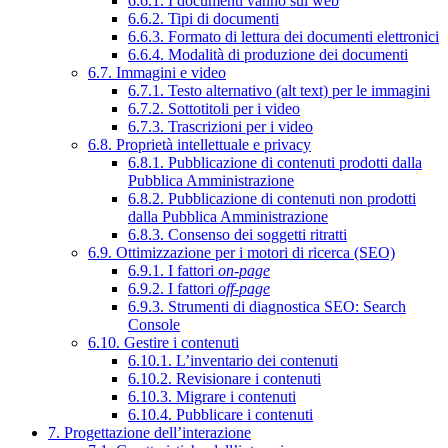
6.6.1. I documenti vanno sul web
6.6.2. Tipi di documenti
6.6.3. Formato di lettura dei documenti elettronici
6.6.4. Modalità di produzione dei documenti
6.7. Immagini e video
6.7.1. Testo alternativo (alt text) per le immagini
6.7.2. Sottotitoli per i video
6.7.3. Trascrizioni per i video
6.8. Proprietà intellettuale e privacy
6.8.1. Pubblicazione di contenuti prodotti dalla
Pubblica Amministrazione
6.8.2. Pubblicazione di contenuti non prodotti
dalla Pubblica Amministrazione
6.8.3. Consenso dei soggetti ritratti
6.9. Ottimizzazione per i motori di ricerca (SEO)
6.9.1. I fattori
on-page
6.9.2. I fattori
off-page
6.9.3. Strumenti di diagnostica SEO: Search
Console
6.10. Gestire i contenuti
6.10.1. L’inventario dei contenuti
6.10.2. Revisionare i contenuti
6.10.3. Migrare i contenuti
6.10.4. Pubblicare i contenuti
7. Progettazione dell’interazione