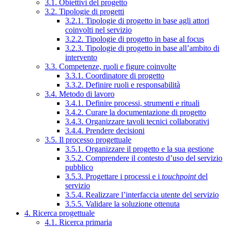
3.1. Obiettivi del progetto
3.2. Tipologie di progetti
3.2.1. Tipologie di progetto in base agli attori
coinvolti nel servizio
3.2.2. Tipologie di progetto in base al focus
3.2.3. Tipologie di progetto in base all’ambito di
intervento
3.3. Competenze, ruoli e figure coinvolte
3.3.1. Coordinatore di progetto
3.3.2. Definire ruoli e responsabilità
3.4. Metodo di lavoro
3.4.1. Definire processi, strumenti e rituali
3.4.2. Curare la documentazione di progetto
3.4.3. Organizzare tavoli tecnici collaborativi
3.4.4. Prendere decisioni
3.5. Il processo progettuale
3.5.1. Organizzare il progetto e la sua gestione
3.5.2. Comprendere il contesto d’uso del servizio
pubblico
3.5.3. Progettare i processi e i
touchpoint
del
servizio
3.5.4. Realizzare l’interfaccia utente del servizio
3.5.5. Validare la soluzione ottenuta
4. Ricerca progettuale
4.1. Ricerca primaria