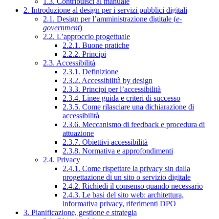
1.3. Contribuisci al manuale
2. Introduzione al design per i servizi pubblici digitali
2.1. Design per l’amministrazione digitale (
e-
government
)
2.2. L’approccio progettuale
2.2.1. Buone pratiche
2.2.2. Principi
2.3. Accessibilità
2.3.1. Definizione
2.3.2. Accessibilità by design
2.3.3. Principi per l’accessibilità
2.3.4. Linee guida e criteri di successo
2.3.5. Come rilasciare una dichiarazione di
accessibilità
2.3.6. Meccanismo di feedback e procedura di
attuazione
2.3.7. Obiettivi accessibilità
2.3.8. Normativa e approfondimenti
2.4. Privacy
2.4.1. Come rispettare la privacy sin dalla
progettazione di un sito o servizio digitale
2.4.2. Richiedi il consenso quando necessario
2.4.3. Le basi del sito web: architettura,
informativa privacy, riferimenti DPO
3. Pianificazione, gestione e strategia