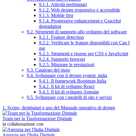
9.1.1. Attività preliminari
9.1.2. Web design responsivo e accessibile
9.1.3. Mobile first
9.1.4. Progressive enhancement e Graceful
degradation
9.2. Strumenti di supporto allo sviluppo del software
9.2.1. Feature detection
9.2.2. Verificare le feature disponibili con Can I
use
9.2.3. Strumenti e risorse per CSS e JavaScript
9.2.4. Supporto browser
9.2.5. Misurare le prestazioni
9.3. Catalogo del riuso
9.4. Sviluppare con il design system .italia
9.4.1. Il framework Bootstrap Italia
9.4.2. Il kit di sviluppo React
9.4.3. Il kit di sviluppo Angular
9.5. Sviluppare con i modelli di sito e servizi
1. Scopo, destinatari e uso del Manuale operativo di design
Team per la Trasformazione Digitale
in collaborazione con
Agenzia per l'Italia Digitale