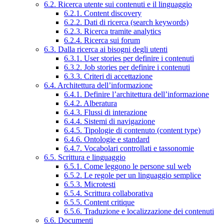
6.2. Ricerca utente sui contenuti e il linguaggio
6.2.1. Content discovery
6.2.2. Dati di ricerca (search keywords)
6.2.3. Ricerca tramite analytics
6.2.4. Ricerca sui forum
6.3. Dalla ricerca ai bisogni degli utenti
6.3.1. User stories per definire i contenuti
6.3.2. Job stories per definire i contenuti
6.3.3. Criteri di accettazione
6.4. Architettura dell’informazione
6.4.1. Definire l’architettura dell’informazione
6.4.2. Alberatura
6.4.3. Flussi di interazione
6.4.4. Sistemi di navigazione
6.4.5. Tipologie di contenuto (content type)
6.4.6. Ontologie e standard
6.4.7. Vocabolari controllati e tassonomie
6.5. Scrittura e linguaggio
6.5.1. Come leggono le persone sul web
6.5.2. Le regole per un linguaggio semplice
6.5.3. Microtesti
6.5.4. Scrittura collaborativa
6.5.5. Content critique
6.5.6. Traduzione e localizzazione dei contenuti
6.6. Documenti