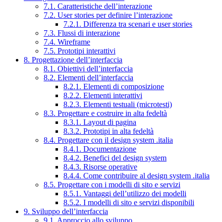
7.1. Caratteristiche dell’interazione
7.2. User stories per definire l’interazione
7.2.1. Differenza tra scenari e user stories
7.3. Flussi di interazione
7.4. Wireframe
7.5. Prototipi interattivi
8. Progettazione dell’interfaccia
8.1. Obiettivi dell’interfaccia
8.2. Elementi dell’interfaccia
8.2.1. Elementi di composizione
8.2.2. Elementi interattivi
8.2.3. Elementi testuali (microtesti)
8.3. Progettare e costruire in alta fedeltà
8.3.1. Layout di pagina
8.3.2. Prototipi in alta fedeltà
8.4. Progettare con il design system .italia
8.4.1. Documentazione
8.4.2. Benefici del design system
8.4.3. Risorse operative
8.4.4. Come contribuire al design system .italia
8.5. Progettare con i modelli di sito e servizi
8.5.1. Vantaggi dell’utilizzo dei modelli
8.5.2. I modelli di sito e servizi disponibili
9. Sviluppo dell’interfaccia
9.1. Approccio allo sviluppo