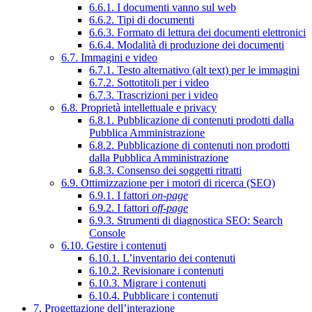
6.6.1. I documenti vanno sul web
6.6.2. Tipi di documenti
6.6.3. Formato di lettura dei documenti elettronici
6.6.4. Modalità di produzione dei documenti
6.7. Immagini e video
6.7.1. Testo alternativo (alt text) per le immagini
6.7.2. Sottotitoli per i video
6.7.3. Trascrizioni per i video
6.8. Proprietà intellettuale e privacy
6.8.1. Pubblicazione di contenuti prodotti dalla
Pubblica Amministrazione
6.8.2. Pubblicazione di contenuti non prodotti
dalla Pubblica Amministrazione
6.8.3. Consenso dei soggetti ritratti
6.9. Ottimizzazione per i motori di ricerca (SEO)
6.9.1. I fattori
on-page
6.9.2. I fattori
off-page
6.9.3. Strumenti di diagnostica SEO: Search
Console
6.10. Gestire i contenuti
6.10.1. L’inventario dei contenuti
6.10.2. Revisionare i contenuti
6.10.3. Migrare i contenuti
6.10.4. Pubblicare i contenuti
7. Progettazione dell’interazione