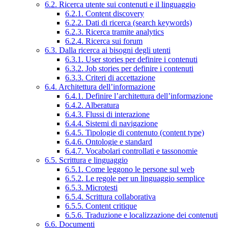
6.2. Ricerca utente sui contenuti e il linguaggio
6.2.1. Content discovery
6.2.2. Dati di ricerca (search keywords)
6.2.3. Ricerca tramite analytics
6.2.4. Ricerca sui forum
6.3. Dalla ricerca ai bisogni degli utenti
6.3.1. User stories per definire i contenuti
6.3.2. Job stories per definire i contenuti
6.3.3. Criteri di accettazione
6.4. Architettura dell’informazione
6.4.1. Definire l’architettura dell’informazione
6.4.2. Alberatura
6.4.3. Flussi di interazione
6.4.4. Sistemi di navigazione
6.4.5. Tipologie di contenuto (content type)
6.4.6. Ontologie e standard
6.4.7. Vocabolari controllati e tassonomie
6.5. Scrittura e linguaggio
6.5.1. Come leggono le persone sul web
6.5.2. Le regole per un linguaggio semplice
6.5.3. Microtesti
6.5.4. Scrittura collaborativa
6.5.5. Content critique
6.5.6. Traduzione e localizzazione dei contenuti
6.6. Documenti