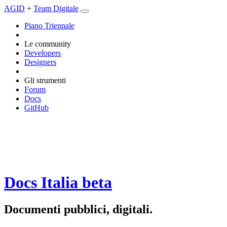
AGID
+
Team Digitale
Piano Triennale
Le community
Developers
Designers
Gli strumenti
Forum
Docs
GitHub
Docs Italia
beta
Documenti pubblici, digitali.