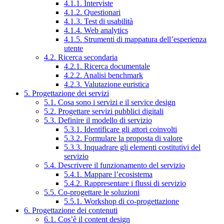
4.1.1. Interviste
4.1.2. Questionari
4.1.3. Test di usabilità
4.1.4. Web analytics
4.1.5. Strumenti di mappatura dell’esperienza
utente
4.2. Ricerca secondaria
4.2.1. Ricerca documentale
4.2.2. Analisi benchmark
4.2.3. Valutazione euristica
5. Progettazione dei servizi
5.1. Cosa sono i servizi e il service design
5.2. Progettare servizi pubblici digitali
5.3. Definire il modello di servizio
5.3.1. Identificare gli attori coinvolti
5.3.2. Formulare la proposta di valore
5.3.3. Inquadrare gli elementi costitutivi del
servizio
5.4. Descrivere il funzionamento del servizio
5.4.1. Mappare l’ecosistema
5.4.2. Rappresentare i flussi di servizio
5.5. Co-progettare le soluzioni
5.5.1. Workshop di co-progettazione
6. Progettazione dei contenuti
6.1. Cos’è il content design