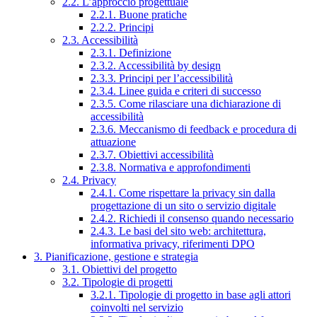
2.2. L’approccio progettuale
2.2.1. Buone pratiche
2.2.2. Principi
2.3. Accessibilità
2.3.1. Definizione
2.3.2. Accessibilità by design
2.3.3. Principi per l’accessibilità
2.3.4. Linee guida e criteri di successo
2.3.5. Come rilasciare una dichiarazione di
accessibilità
2.3.6. Meccanismo di feedback e procedura di
attuazione
2.3.7. Obiettivi accessibilità
2.3.8. Normativa e approfondimenti
2.4. Privacy
2.4.1. Come rispettare la privacy sin dalla
progettazione di un sito o servizio digitale
2.4.2. Richiedi il consenso quando necessario
2.4.3. Le basi del sito web: architettura,
informativa privacy, riferimenti DPO
3. Pianificazione, gestione e strategia
3.1. Obiettivi del progetto
3.2. Tipologie di progetti
3.2.1. Tipologie di progetto in base agli attori
coinvolti nel servizio