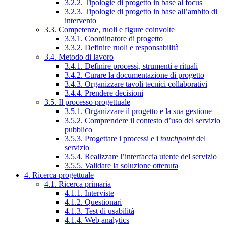
3.2.2. Tipologie di progetto in base al focus
3.2.3. Tipologie di progetto in base all’ambito di
intervento
3.3. Competenze, ruoli e figure coinvolte
3.3.1. Coordinatore di progetto
3.3.2. Definire ruoli e responsabilità
3.4. Metodo di lavoro
3.4.1. Definire processi, strumenti e rituali
3.4.2. Curare la documentazione di progetto
3.4.3. Organizzare tavoli tecnici collaborativi
3.4.4. Prendere decisioni
3.5. Il processo progettuale
3.5.1. Organizzare il progetto e la sua gestione
3.5.2. Comprendere il contesto d’uso del servizio
pubblico
3.5.3. Progettare i processi e i
touchpoint
del
servizio
3.5.4. Realizzare l’interfaccia utente del servizio
3.5.5. Validare la soluzione ottenuta
4. Ricerca progettuale
4.1. Ricerca primaria
4.1.1. Interviste
4.1.2. Questionari
4.1.3. Test di usabilità
4.1.4. Web analytics