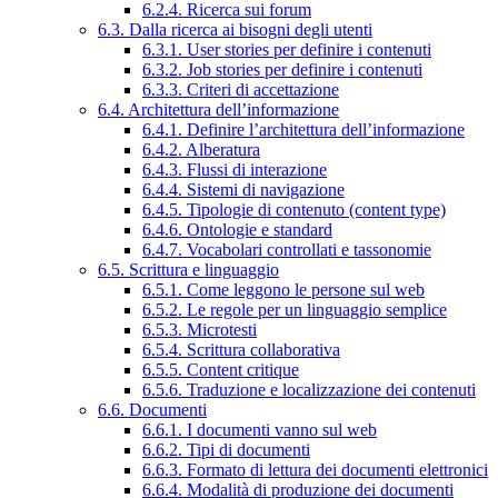
6.2.4. Ricerca sui forum
6.3. Dalla ricerca ai bisogni degli utenti
6.3.1. User stories per definire i contenuti
6.3.2. Job stories per definire i contenuti
6.3.3. Criteri di accettazione
6.4. Architettura dell’informazione
6.4.1. Definire l’architettura dell’informazione
6.4.2. Alberatura
6.4.3. Flussi di interazione
6.4.4. Sistemi di navigazione
6.4.5. Tipologie di contenuto (content type)
6.4.6. Ontologie e standard
6.4.7. Vocabolari controllati e tassonomie
6.5. Scrittura e linguaggio
6.5.1. Come leggono le persone sul web
6.5.2. Le regole per un linguaggio semplice
6.5.3. Microtesti
6.5.4. Scrittura collaborativa
6.5.5. Content critique
6.5.6. Traduzione e localizzazione dei contenuti
6.6. Documenti
6.6.1. I documenti vanno sul web
6.6.2. Tipi di documenti
6.6.3. Formato di lettura dei documenti elettronici
6.6.4. Modalità di produzione dei documenti