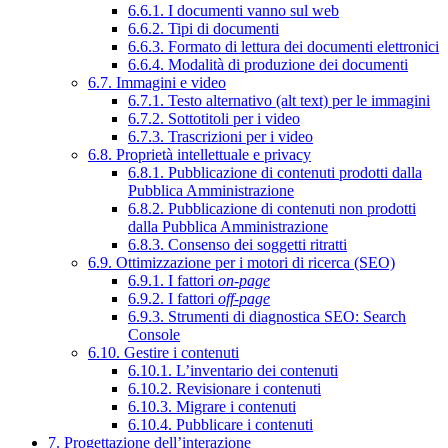
6.6.1. I documenti vanno sul web
6.6.2. Tipi di documenti
6.6.3. Formato di lettura dei documenti elettronici
6.6.4. Modalità di produzione dei documenti
6.7. Immagini e video
6.7.1. Testo alternativo (alt text) per le immagini
6.7.2. Sottotitoli per i video
6.7.3. Trascrizioni per i video
6.8. Proprietà intellettuale e privacy
6.8.1. Pubblicazione di contenuti prodotti dalla
Pubblica Amministrazione
6.8.2. Pubblicazione di contenuti non prodotti
dalla Pubblica Amministrazione
6.8.3. Consenso dei soggetti ritratti
6.9. Ottimizzazione per i motori di ricerca (SEO)
6.9.1. I fattori
on-page
6.9.2. I fattori
off-page
6.9.3. Strumenti di diagnostica SEO: Search
Console
6.10. Gestire i contenuti
6.10.1. L’inventario dei contenuti
6.10.2. Revisionare i contenuti
6.10.3. Migrare i contenuti
6.10.4. Pubblicare i contenuti
7. Progettazione dell’interazione