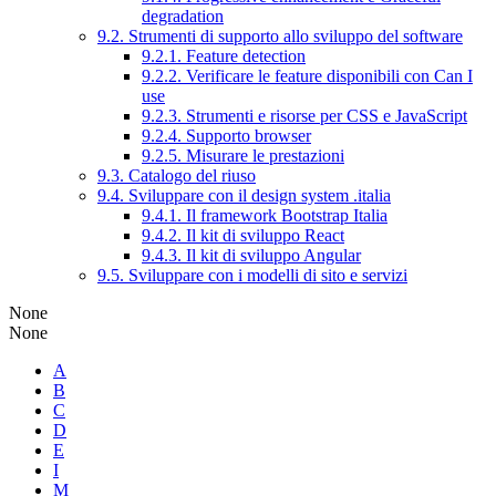
degradation
9.2. Strumenti di supporto allo sviluppo del software
9.2.1. Feature detection
9.2.2. Verificare le feature disponibili con Can I
use
9.2.3. Strumenti e risorse per CSS e JavaScript
9.2.4. Supporto browser
9.2.5. Misurare le prestazioni
9.3. Catalogo del riuso
9.4. Sviluppare con il design system .italia
9.4.1. Il framework Bootstrap Italia
9.4.2. Il kit di sviluppo React
9.4.3. Il kit di sviluppo Angular
9.5. Sviluppare con i modelli di sito e servizi
None
None
A
B
C
D
E
I
M