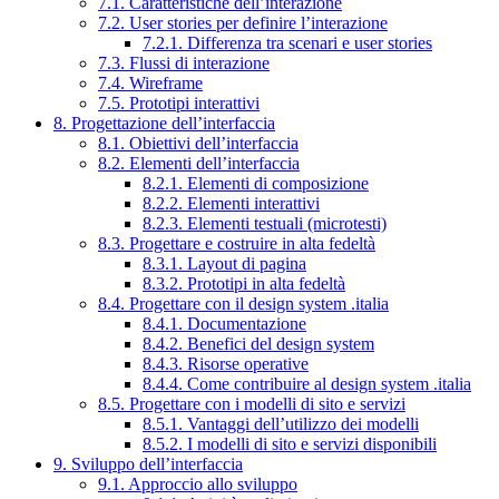
7.1. Caratteristiche dell’interazione
7.2. User stories per definire l’interazione
7.2.1. Differenza tra scenari e user stories
7.3. Flussi di interazione
7.4. Wireframe
7.5. Prototipi interattivi
8. Progettazione dell’interfaccia
8.1. Obiettivi dell’interfaccia
8.2. Elementi dell’interfaccia
8.2.1. Elementi di composizione
8.2.2. Elementi interattivi
8.2.3. Elementi testuali (microtesti)
8.3. Progettare e costruire in alta fedeltà
8.3.1. Layout di pagina
8.3.2. Prototipi in alta fedeltà
8.4. Progettare con il design system .italia
8.4.1. Documentazione
8.4.2. Benefici del design system
8.4.3. Risorse operative
8.4.4. Come contribuire al design system .italia
8.5. Progettare con i modelli di sito e servizi
8.5.1. Vantaggi dell’utilizzo dei modelli
8.5.2. I modelli di sito e servizi disponibili
9. Sviluppo dell’interfaccia
9.1. Approccio allo sviluppo