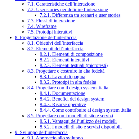
7.1. Caratteristiche dell’interazione
7.2. User stories per definire l’interazione
7.2.1. Differenza tra scenari e user stories
7.3. Flussi di interazione
7.4. Wireframe
7.5. Prototipi interattivi
8. Progettazione dell’interfaccia
8.1. Obiettivi dell’interfaccia
8.2. Elementi dell’interfaccia
8.2.1. Elementi di composizione
8.2.2. Elementi interattivi
8.2.3. Elementi testuali (microtesti)
8.3. Progettare e costruire in alta fedeltà
8.3.1. Layout di pagina
8.3.2. Prototipi in alta fedeltà
8.4. Progettare con il design system .italia
8.4.1. Documentazione
8.4.2. Benefici del design system
8.4.3. Risorse operative
8.4.4. Come contribuire al design system .italia
8.5. Progettare con i modelli di sito e servizi
8.5.1. Vantaggi dell’utilizzo dei modelli
8.5.2. I modelli di sito e servizi disponibili
9. Sviluppo dell’interfaccia
9.1. Approccio allo sviluppo