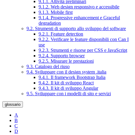
9.1.1. Attività preliminari
9.1.2. Web design responsivo e accessibile
9.1.3. Mobile first
9.1.4. Progressive enhancement e Graceful
degradation
9.2. Strumenti di supporto allo sviluppo del software
9.2.1. Feature detection
9.2.2. Verificare le feature disponibili con Can I
use
9.2.3. Strumenti e risorse per CSS e JavaScript
9.2.4. Supporto browser
9.2.5. Misurare le prestazioni
9.3. Catalogo del riuso
9.4. Sviluppare con il design system .italia
9.4.1. Il framework Bootstrap Italia
9.4.2. Il kit di sviluppo React
9.4.3. Il kit di sviluppo Angular
9.5. Sviluppare con i modelli di sito e servizi
glossario
A
B
C
D