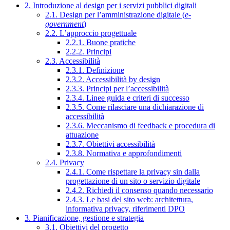
2. Introduzione al design per i servizi pubblici digitali
2.1. Design per l’amministrazione digitale (
e-
government
)
2.2. L’approccio progettuale
2.2.1. Buone pratiche
2.2.2. Principi
2.3. Accessibilità
2.3.1. Definizione
2.3.2. Accessibilità by design
2.3.3. Principi per l’accessibilità
2.3.4. Linee guida e criteri di successo
2.3.5. Come rilasciare una dichiarazione di
accessibilità
2.3.6. Meccanismo di feedback e procedura di
attuazione
2.3.7. Obiettivi accessibilità
2.3.8. Normativa e approfondimenti
2.4. Privacy
2.4.1. Come rispettare la privacy sin dalla
progettazione di un sito o servizio digitale
2.4.2. Richiedi il consenso quando necessario
2.4.3. Le basi del sito web: architettura,
informativa privacy, riferimenti DPO
3. Pianificazione, gestione e strategia
3.1. Obiettivi del progetto