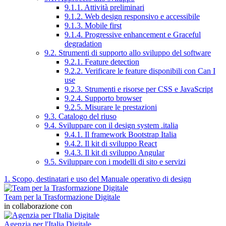
9.1.1. Attività preliminari
9.1.2. Web design responsivo e accessibile
9.1.3. Mobile first
9.1.4. Progressive enhancement e Graceful
degradation
9.2. Strumenti di supporto allo sviluppo del software
9.2.1. Feature detection
9.2.2. Verificare le feature disponibili con Can I
use
9.2.3. Strumenti e risorse per CSS e JavaScript
9.2.4. Supporto browser
9.2.5. Misurare le prestazioni
9.3. Catalogo del riuso
9.4. Sviluppare con il design system .italia
9.4.1. Il framework Bootstrap Italia
9.4.2. Il kit di sviluppo React
9.4.3. Il kit di sviluppo Angular
9.5. Sviluppare con i modelli di sito e servizi
1. Scopo, destinatari e uso del Manuale operativo di design
Team per la Trasformazione Digitale
in collaborazione con
Agenzia per l'Italia Digitale