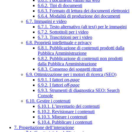
6.6.1. I documenti vanno sul web
6.6.2. Tipi di documenti
6.6.3. Formato di lettura dei documenti elettronici
6.6.4. Modalità di produzione dei documenti
6.7. Immagini e video
6.7.1. Testo alternativo (alt text) per le immagini
6.7.2. Sottotitoli per i video
6.7.3. Trascrizioni per i video
6.8. Proprietà intellettuale e privacy
6.8.1. Pubblicazione di contenuti prodotti dalla
Pubblica Amministrazione
6.8.2. Pubblicazione di contenuti non prodotti
dalla Pubblica Amministrazione
6.8.3. Consenso dei soggetti ritratti
6.9. Ottimizzazione per i motori di ricerca (SEO)
6.9.1. I fattori
on-page
6.9.2. I fattori
off-page
6.9.3. Strumenti di diagnostica SEO: Search
Console
6.10. Gestire i contenuti
6.10.1. L’inventario dei contenuti
6.10.2. Revisionare i contenuti
6.10.3. Migrare i contenuti
6.10.4. Pubblicare i contenuti
7. Progettazione dell’interazione