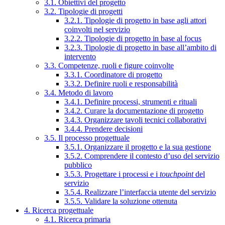
3.1. Obiettivi del progetto
3.2. Tipologie di progetti
3.2.1. Tipologie di progetto in base agli attori
coinvolti nel servizio
3.2.2. Tipologie di progetto in base al focus
3.2.3. Tipologie di progetto in base all’ambito di
intervento
3.3. Competenze, ruoli e figure coinvolte
3.3.1. Coordinatore di progetto
3.3.2. Definire ruoli e responsabilità
3.4. Metodo di lavoro
3.4.1. Definire processi, strumenti e rituali
3.4.2. Curare la documentazione di progetto
3.4.3. Organizzare tavoli tecnici collaborativi
3.4.4. Prendere decisioni
3.5. Il processo progettuale
3.5.1. Organizzare il progetto e la sua gestione
3.5.2. Comprendere il contesto d’uso del servizio
pubblico
3.5.3. Progettare i processi e i
touchpoint
del
servizio
3.5.4. Realizzare l’interfaccia utente del servizio
3.5.5. Validare la soluzione ottenuta
4. Ricerca progettuale
4.1. Ricerca primaria