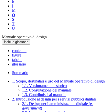
E
I
M
O
S
T
U
Manuale operativo di design
indici e glossario
contenuti
figure
tabelle
glossario
Sommario
1. Scopo, destinatari e uso del Manuale operativo di design
1.1. Versionamento e storico
1.2. Consultazione del manuale
1.3. Contribuisci al manuale
2. Introduzione al design per i servizi pubblici digitali
2.1. Design per l’amministrazione digitale (
e-
government
)