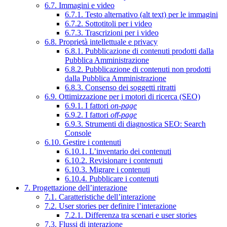
6.7. Immagini e video
6.7.1. Testo alternativo (alt text) per le immagini
6.7.2. Sottotitoli per i video
6.7.3. Trascrizioni per i video
6.8. Proprietà intellettuale e privacy
6.8.1. Pubblicazione di contenuti prodotti dalla
Pubblica Amministrazione
6.8.2. Pubblicazione di contenuti non prodotti
dalla Pubblica Amministrazione
6.8.3. Consenso dei soggetti ritratti
6.9. Ottimizzazione per i motori di ricerca (SEO)
6.9.1. I fattori
on-page
6.9.2. I fattori
off-page
6.9.3. Strumenti di diagnostica SEO: Search
Console
6.10. Gestire i contenuti
6.10.1. L’inventario dei contenuti
6.10.2. Revisionare i contenuti
6.10.3. Migrare i contenuti
6.10.4. Pubblicare i contenuti
7. Progettazione dell’interazione
7.1. Caratteristiche dell’interazione
7.2. User stories per definire l’interazione
7.2.1. Differenza tra scenari e user stories
7.3. Flussi di interazione