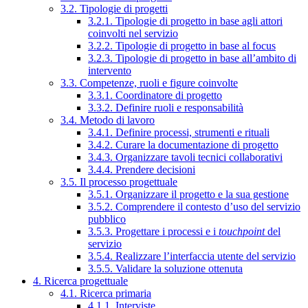
3.2. Tipologie di progetti
3.2.1. Tipologie di progetto in base agli attori
coinvolti nel servizio
3.2.2. Tipologie di progetto in base al focus
3.2.3. Tipologie di progetto in base all’ambito di
intervento
3.3. Competenze, ruoli e figure coinvolte
3.3.1. Coordinatore di progetto
3.3.2. Definire ruoli e responsabilità
3.4. Metodo di lavoro
3.4.1. Definire processi, strumenti e rituali
3.4.2. Curare la documentazione di progetto
3.4.3. Organizzare tavoli tecnici collaborativi
3.4.4. Prendere decisioni
3.5. Il processo progettuale
3.5.1. Organizzare il progetto e la sua gestione
3.5.2. Comprendere il contesto d’uso del servizio
pubblico
3.5.3. Progettare i processi e i
touchpoint
del
servizio
3.5.4. Realizzare l’interfaccia utente del servizio
3.5.5. Validare la soluzione ottenuta
4. Ricerca progettuale
4.1. Ricerca primaria
4.1.1. Interviste