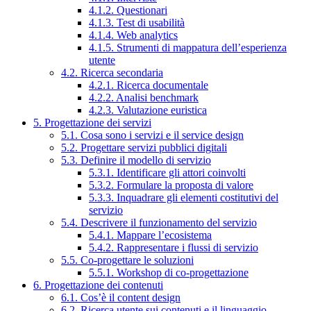
4.1.2. Questionari
4.1.3. Test di usabilità
4.1.4. Web analytics
4.1.5. Strumenti di mappatura dell’esperienza
utente
4.2. Ricerca secondaria
4.2.1. Ricerca documentale
4.2.2. Analisi benchmark
4.2.3. Valutazione euristica
5. Progettazione dei servizi
5.1. Cosa sono i servizi e il service design
5.2. Progettare servizi pubblici digitali
5.3. Definire il modello di servizio
5.3.1. Identificare gli attori coinvolti
5.3.2. Formulare la proposta di valore
5.3.3. Inquadrare gli elementi costitutivi del
servizio
5.4. Descrivere il funzionamento del servizio
5.4.1. Mappare l’ecosistema
5.4.2. Rappresentare i flussi di servizio
5.5. Co-progettare le soluzioni
5.5.1. Workshop di co-progettazione
6. Progettazione dei contenuti
6.1. Cos’è il content design
6.2. Ricerca utente sui contenuti e il linguaggio