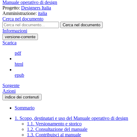
Manuale operativo di design
Progetto:
Designers Italia
Amministrazione:
italia
Cerca nel documento
Cerca nel documento
Informazioni
versione-corrente
Scarica
pdf
html
epub
Sorgente
Azioni
indice dei contenuti
Sommario
1. Scopo, destinatari e uso del Manuale operativo di design
1.1. Versionamento e storico
1.2. Consultazione del manuale
1.3. Contribuisci al manuale