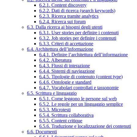
6.2.1. Content discovery
6.2.2. Dati di ricerca (search keywords)
6.2.3. Ricerca tramite analytics
6.2.4. Ricerca sui forum
6.3. Dalla ricerca ai bisogni degli utenti
6.3.1. User stories per definire i contenuti
6.3.2. Job stories per definire i contenuti
6.3.3. Criteri di accettazione
6.4. Architettura dell’informazione
6.4.1. Definire l’architettura dell’informazione
6.4.2. Alberatura
6.4.3. Flussi di interazione
6.4.4. Sistemi di navigazione
6.4.5. Tipologie di contenuto (content type)
6.4.6. Ontologie e standard
6.4.7. Vocabolari controllati e tassonomie
6.5. Scrittura e linguaggio
6.5.1. Come leggono le persone sul web
6.5.2. Le regole per un linguaggio semplice
6.5.3. Microtesti
6.5.4. Scrittura collaborativa
6.5.5. Content critique
6.5.6. Traduzione e localizzazione dei contenuti
6.6. Documenti