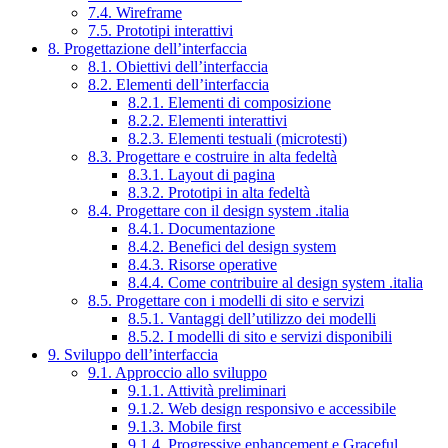
7.4. Wireframe
7.5. Prototipi interattivi
8. Progettazione dell’interfaccia
8.1. Obiettivi dell’interfaccia
8.2. Elementi dell’interfaccia
8.2.1. Elementi di composizione
8.2.2. Elementi interattivi
8.2.3. Elementi testuali (microtesti)
8.3. Progettare e costruire in alta fedeltà
8.3.1. Layout di pagina
8.3.2. Prototipi in alta fedeltà
8.4. Progettare con il design system .italia
8.4.1. Documentazione
8.4.2. Benefici del design system
8.4.3. Risorse operative
8.4.4. Come contribuire al design system .italia
8.5. Progettare con i modelli di sito e servizi
8.5.1. Vantaggi dell’utilizzo dei modelli
8.5.2. I modelli di sito e servizi disponibili
9. Sviluppo dell’interfaccia
9.1. Approccio allo sviluppo
9.1.1. Attività preliminari
9.1.2. Web design responsivo e accessibile
9.1.3. Mobile first
9.1.4. Progressive enhancement e Graceful