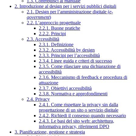
1.3. Contribuisci al manuale
2. Introduzione al design per i servizi pubblici digitali
2.1. Design per l’amministrazione digitale (
e-
government
)
2.2. L’approccio progettuale
2.2.1. Buone pratiche
2.2.2. Principi
2.3. Accessibilità
2.3.1. Definizione
2.3.2. Accessibilità by design
2.3.3. Principi per l’accessibilità
2.3.4. Linee guida e criteri di successo
2.3.5. Come rilasciare una dichiarazione di
accessibilità
2.3.6. Meccanismo di feedback e procedura di
attuazione
2.3.7. Obiettivi accessibilità
2.3.8. Normativa e approfondimenti
2.4. Privacy
2.4.1. Come rispettare la privacy sin dalla
progettazione di un sito o servizio digitale
2.4.2. Richiedi il consenso quando necessario
2.4.3. Le basi del sito web: architettura,
informativa privacy, riferimenti DPO
3. Pianificazione, gestione e strategia