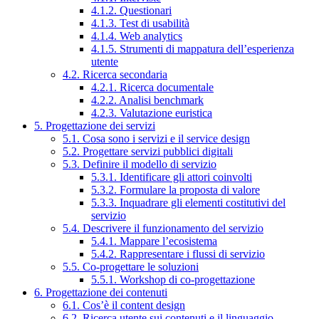
4.1.2. Questionari
4.1.3. Test di usabilità
4.1.4. Web analytics
4.1.5. Strumenti di mappatura dell’esperienza
utente
4.2. Ricerca secondaria
4.2.1. Ricerca documentale
4.2.2. Analisi benchmark
4.2.3. Valutazione euristica
5. Progettazione dei servizi
5.1. Cosa sono i servizi e il service design
5.2. Progettare servizi pubblici digitali
5.3. Definire il modello di servizio
5.3.1. Identificare gli attori coinvolti
5.3.2. Formulare la proposta di valore
5.3.3. Inquadrare gli elementi costitutivi del
servizio
5.4. Descrivere il funzionamento del servizio
5.4.1. Mappare l’ecosistema
5.4.2. Rappresentare i flussi di servizio
5.5. Co-progettare le soluzioni
5.5.1. Workshop di co-progettazione
6. Progettazione dei contenuti
6.1. Cos’è il content design
6.2. Ricerca utente sui contenuti e il linguaggio