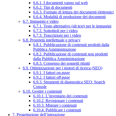
6.6.1. I documenti vanno sul web
6.6.2. Tipi di documenti
6.6.3. Formato di lettura dei documenti elettronici
6.6.4. Modalità di produzione dei documenti
6.7. Immagini e video
6.7.1. Testo alternativo (alt text) per le immagini
6.7.2. Sottotitoli per i video
6.7.3. Trascrizioni per i video
6.8. Proprietà intellettuale e privacy
6.8.1. Pubblicazione di contenuti prodotti dalla
Pubblica Amministrazione
6.8.2. Pubblicazione di contenuti non prodotti
dalla Pubblica Amministrazione
6.8.3. Consenso dei soggetti ritratti
6.9. Ottimizzazione per i motori di ricerca (SEO)
6.9.1. I fattori
on-page
6.9.2. I fattori
off-page
6.9.3. Strumenti di diagnostica SEO: Search
Console
6.10. Gestire i contenuti
6.10.1. L’inventario dei contenuti
6.10.2. Revisionare i contenuti
6.10.3. Migrare i contenuti
6.10.4. Pubblicare i contenuti
7. Progettazione dell’interazione