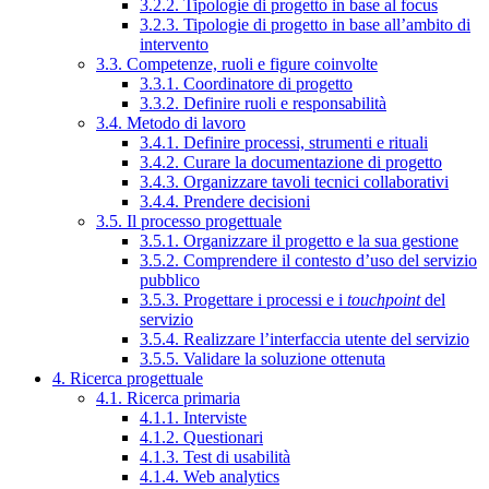
3.2.2. Tipologie di progetto in base al focus
3.2.3. Tipologie di progetto in base all’ambito di
intervento
3.3. Competenze, ruoli e figure coinvolte
3.3.1. Coordinatore di progetto
3.3.2. Definire ruoli e responsabilità
3.4. Metodo di lavoro
3.4.1. Definire processi, strumenti e rituali
3.4.2. Curare la documentazione di progetto
3.4.3. Organizzare tavoli tecnici collaborativi
3.4.4. Prendere decisioni
3.5. Il processo progettuale
3.5.1. Organizzare il progetto e la sua gestione
3.5.2. Comprendere il contesto d’uso del servizio
pubblico
3.5.3. Progettare i processi e i
touchpoint
del
servizio
3.5.4. Realizzare l’interfaccia utente del servizio
3.5.5. Validare la soluzione ottenuta
4. Ricerca progettuale
4.1. Ricerca primaria
4.1.1. Interviste
4.1.2. Questionari
4.1.3. Test di usabilità
4.1.4. Web analytics