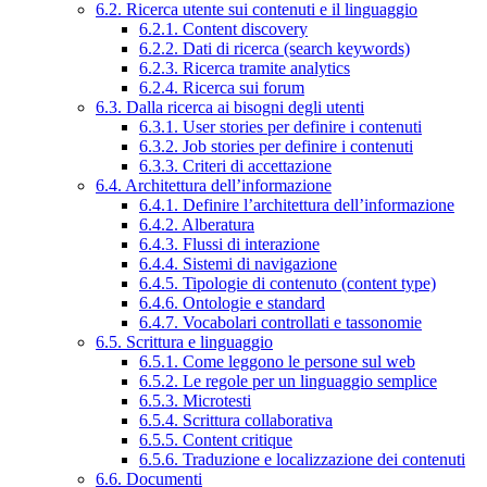
6.2. Ricerca utente sui contenuti e il linguaggio
6.2.1. Content discovery
6.2.2. Dati di ricerca (search keywords)
6.2.3. Ricerca tramite analytics
6.2.4. Ricerca sui forum
6.3. Dalla ricerca ai bisogni degli utenti
6.3.1. User stories per definire i contenuti
6.3.2. Job stories per definire i contenuti
6.3.3. Criteri di accettazione
6.4. Architettura dell’informazione
6.4.1. Definire l’architettura dell’informazione
6.4.2. Alberatura
6.4.3. Flussi di interazione
6.4.4. Sistemi di navigazione
6.4.5. Tipologie di contenuto (content type)
6.4.6. Ontologie e standard
6.4.7. Vocabolari controllati e tassonomie
6.5. Scrittura e linguaggio
6.5.1. Come leggono le persone sul web
6.5.2. Le regole per un linguaggio semplice
6.5.3. Microtesti
6.5.4. Scrittura collaborativa
6.5.5. Content critique
6.5.6. Traduzione e localizzazione dei contenuti
6.6. Documenti