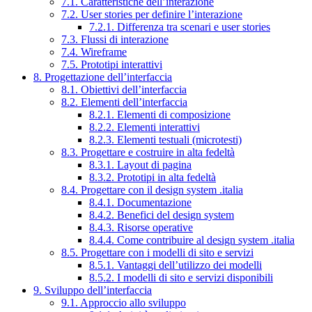
7.1. Caratteristiche dell’interazione
7.2. User stories per definire l’interazione
7.2.1. Differenza tra scenari e user stories
7.3. Flussi di interazione
7.4. Wireframe
7.5. Prototipi interattivi
8. Progettazione dell’interfaccia
8.1. Obiettivi dell’interfaccia
8.2. Elementi dell’interfaccia
8.2.1. Elementi di composizione
8.2.2. Elementi interattivi
8.2.3. Elementi testuali (microtesti)
8.3. Progettare e costruire in alta fedeltà
8.3.1. Layout di pagina
8.3.2. Prototipi in alta fedeltà
8.4. Progettare con il design system .italia
8.4.1. Documentazione
8.4.2. Benefici del design system
8.4.3. Risorse operative
8.4.4. Come contribuire al design system .italia
8.5. Progettare con i modelli di sito e servizi
8.5.1. Vantaggi dell’utilizzo dei modelli
8.5.2. I modelli di sito e servizi disponibili
9. Sviluppo dell’interfaccia
9.1. Approccio allo sviluppo