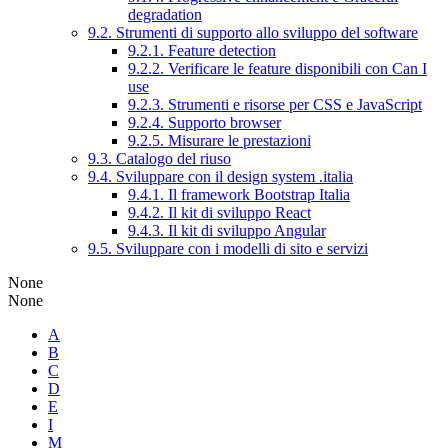
degradation
9.2. Strumenti di supporto allo sviluppo del software
9.2.1. Feature detection
9.2.2. Verificare le feature disponibili con Can I
use
9.2.3. Strumenti e risorse per CSS e JavaScript
9.2.4. Supporto browser
9.2.5. Misurare le prestazioni
9.3. Catalogo del riuso
9.4. Sviluppare con il design system .italia
9.4.1. Il framework Bootstrap Italia
9.4.2. Il kit di sviluppo React
9.4.3. Il kit di sviluppo Angular
9.5. Sviluppare con i modelli di sito e servizi
None
None
A
B
C
D
E
I
M