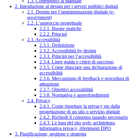
1.3. Contribuisci al manuale
2. Introduzione al design per i servizi pubblici digitali
2.1. Design per l’amministrazione digitale (
e-
government
)
2.2. L’approccio progettuale
2.2.1. Buone pratiche
2.2.2. Principi
2.3. Accessibilità
2.3.1. Definizione
2.3.2. Accessibilità by design
2.3.3. Principi per l’accessibilità
2.3.4. Linee guida e criteri di successo
2.3.5. Come rilasciare una dichiarazione di
accessibilità
2.3.6. Meccanismo di feedback e procedura di
attuazione
2.3.7. Obiettivi accessibilità
2.3.8. Normativa e approfondimenti
2.4. Privacy
2.4.1. Come rispettare la privacy sin dalla
progettazione di un sito o servizio digitale
2.4.2. Richiedi il consenso quando necessario
2.4.3. Le basi del sito web: architettura,
informativa privacy, riferimenti DPO
3. Pianificazione, gestione e strategia