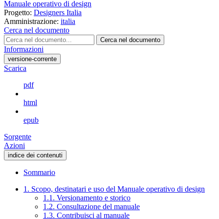
Manuale operativo di design
Progetto:
Designers Italia
Amministrazione:
italia
Cerca nel documento
Cerca nel documento
Informazioni
versione-corrente
Scarica
pdf
html
epub
Sorgente
Azioni
indice dei contenuti
Sommario
1. Scopo, destinatari e uso del Manuale operativo di design
1.1. Versionamento e storico
1.2. Consultazione del manuale
1.3. Contribuisci al manuale