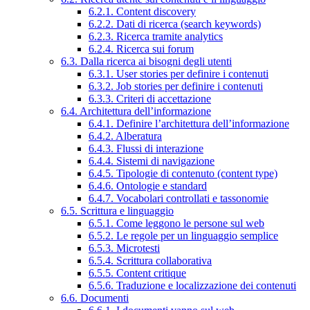
6.2.1. Content discovery
6.2.2. Dati di ricerca (search keywords)
6.2.3. Ricerca tramite analytics
6.2.4. Ricerca sui forum
6.3. Dalla ricerca ai bisogni degli utenti
6.3.1. User stories per definire i contenuti
6.3.2. Job stories per definire i contenuti
6.3.3. Criteri di accettazione
6.4. Architettura dell’informazione
6.4.1. Definire l’architettura dell’informazione
6.4.2. Alberatura
6.4.3. Flussi di interazione
6.4.4. Sistemi di navigazione
6.4.5. Tipologie di contenuto (content type)
6.4.6. Ontologie e standard
6.4.7. Vocabolari controllati e tassonomie
6.5. Scrittura e linguaggio
6.5.1. Come leggono le persone sul web
6.5.2. Le regole per un linguaggio semplice
6.5.3. Microtesti
6.5.4. Scrittura collaborativa
6.5.5. Content critique
6.5.6. Traduzione e localizzazione dei contenuti
6.6. Documenti