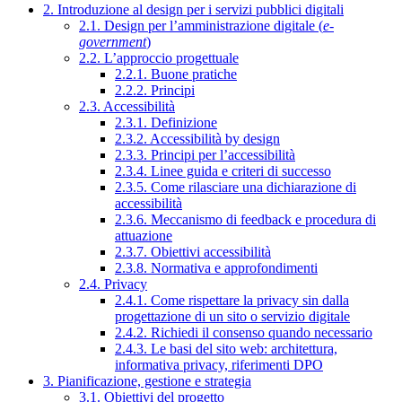
2. Introduzione al design per i servizi pubblici digitali
2.1. Design per l’amministrazione digitale (
e-
government
)
2.2. L’approccio progettuale
2.2.1. Buone pratiche
2.2.2. Principi
2.3. Accessibilità
2.3.1. Definizione
2.3.2. Accessibilità by design
2.3.3. Principi per l’accessibilità
2.3.4. Linee guida e criteri di successo
2.3.5. Come rilasciare una dichiarazione di
accessibilità
2.3.6. Meccanismo di feedback e procedura di
attuazione
2.3.7. Obiettivi accessibilità
2.3.8. Normativa e approfondimenti
2.4. Privacy
2.4.1. Come rispettare la privacy sin dalla
progettazione di un sito o servizio digitale
2.4.2. Richiedi il consenso quando necessario
2.4.3. Le basi del sito web: architettura,
informativa privacy, riferimenti DPO
3. Pianificazione, gestione e strategia
3.1. Obiettivi del progetto