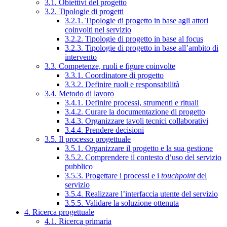
3.1. Obiettivi del progetto
3.2. Tipologie di progetti
3.2.1. Tipologie di progetto in base agli attori
coinvolti nel servizio
3.2.2. Tipologie di progetto in base al focus
3.2.3. Tipologie di progetto in base all’ambito di
intervento
3.3. Competenze, ruoli e figure coinvolte
3.3.1. Coordinatore di progetto
3.3.2. Definire ruoli e responsabilità
3.4. Metodo di lavoro
3.4.1. Definire processi, strumenti e rituali
3.4.2. Curare la documentazione di progetto
3.4.3. Organizzare tavoli tecnici collaborativi
3.4.4. Prendere decisioni
3.5. Il processo progettuale
3.5.1. Organizzare il progetto e la sua gestione
3.5.2. Comprendere il contesto d’uso del servizio
pubblico
3.5.3. Progettare i processi e i
touchpoint
del
servizio
3.5.4. Realizzare l’interfaccia utente del servizio
3.5.5. Validare la soluzione ottenuta
4. Ricerca progettuale
4.1. Ricerca primaria