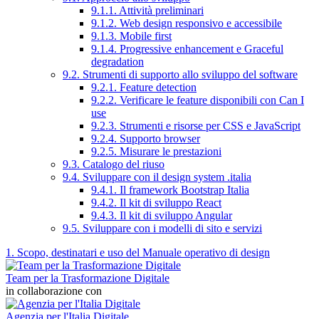
9.1.1. Attività preliminari
9.1.2. Web design responsivo e accessibile
9.1.3. Mobile first
9.1.4. Progressive enhancement e Graceful
degradation
9.2. Strumenti di supporto allo sviluppo del software
9.2.1. Feature detection
9.2.2. Verificare le feature disponibili con Can I
use
9.2.3. Strumenti e risorse per CSS e JavaScript
9.2.4. Supporto browser
9.2.5. Misurare le prestazioni
9.3. Catalogo del riuso
9.4. Sviluppare con il design system .italia
9.4.1. Il framework Bootstrap Italia
9.4.2. Il kit di sviluppo React
9.4.3. Il kit di sviluppo Angular
9.5. Sviluppare con i modelli di sito e servizi
1. Scopo, destinatari e uso del Manuale operativo di design
Team per la Trasformazione Digitale
in collaborazione con
Agenzia per l'Italia Digitale