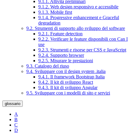
9.1.1. Attività preliminari
9.1.2. Web design responsivo e accessibile
9.1.3. Mobile first
9.1.4. Progressive enhancement e Graceful
degradation
9.2. Strumenti di supporto allo sviluppo del software
9.2.1. Feature detection
9.2.2. Verificare le feature disponibili con Can I
use
9.2.3. Strumenti e risorse per CSS e JavaScript
9.2.4. Supporto browser
9.2.5. Misurare le prestazioni
9.3. Catalogo del riuso
9.4. Sviluppare con il design system .italia
9.4.1. Il framework Bootstrap Italia
9.4.2. Il kit di sviluppo React
9.4.3. Il kit di sviluppo Angular
9.5. Sviluppare con i modelli di sito e servizi
glossario
A
B
C
D