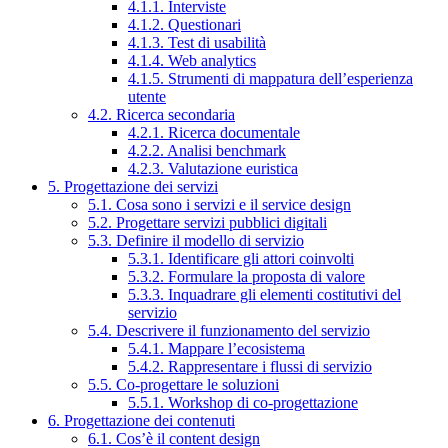
4.1.1. Interviste
4.1.2. Questionari
4.1.3. Test di usabilità
4.1.4. Web analytics
4.1.5. Strumenti di mappatura dell’esperienza
utente
4.2. Ricerca secondaria
4.2.1. Ricerca documentale
4.2.2. Analisi benchmark
4.2.3. Valutazione euristica
5. Progettazione dei servizi
5.1. Cosa sono i servizi e il service design
5.2. Progettare servizi pubblici digitali
5.3. Definire il modello di servizio
5.3.1. Identificare gli attori coinvolti
5.3.2. Formulare la proposta di valore
5.3.3. Inquadrare gli elementi costitutivi del
servizio
5.4. Descrivere il funzionamento del servizio
5.4.1. Mappare l’ecosistema
5.4.2. Rappresentare i flussi di servizio
5.5. Co-progettare le soluzioni
5.5.1. Workshop di co-progettazione
6. Progettazione dei contenuti
6.1. Cos’è il content design