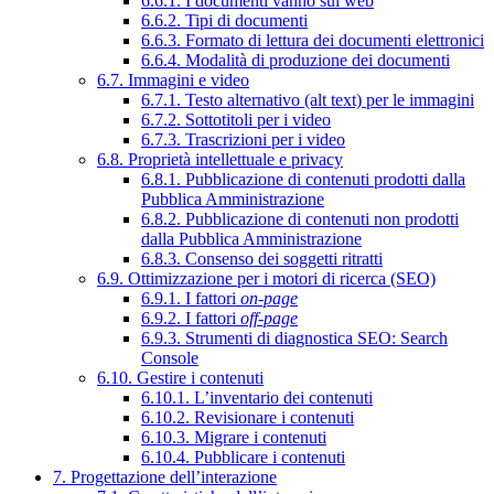
6.6.1. I documenti vanno sul web
6.6.2. Tipi di documenti
6.6.3. Formato di lettura dei documenti elettronici
6.6.4. Modalità di produzione dei documenti
6.7. Immagini e video
6.7.1. Testo alternativo (alt text) per le immagini
6.7.2. Sottotitoli per i video
6.7.3. Trascrizioni per i video
6.8. Proprietà intellettuale e privacy
6.8.1. Pubblicazione di contenuti prodotti dalla
Pubblica Amministrazione
6.8.2. Pubblicazione di contenuti non prodotti
dalla Pubblica Amministrazione
6.8.3. Consenso dei soggetti ritratti
6.9. Ottimizzazione per i motori di ricerca (SEO)
6.9.1. I fattori
on-page
6.9.2. I fattori
off-page
6.9.3. Strumenti di diagnostica SEO: Search
Console
6.10. Gestire i contenuti
6.10.1. L’inventario dei contenuti
6.10.2. Revisionare i contenuti
6.10.3. Migrare i contenuti
6.10.4. Pubblicare i contenuti
7. Progettazione dell’interazione