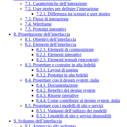
7.1. Caratteristiche dell’interazione
7.2. User stories per definire l’interazione
7.2.1. Differenza tra scenari e user stories
7.3. Flussi di interazione
7.4. Wireframe
7.5. Prototipi interattivi
8. Progettazione dell’interfaccia
8.1. Obiettivi dell’interfaccia
8.2. Elementi dell’interfaccia
8.2.1. Elementi di composizione
8.2.2. Elementi interattivi
8.2.3. Elementi testuali (microtesti)
8.3. Progettare e costruire in alta fedeltà
8.3.1. Layout di pagina
8.3.2. Prototipi in alta fedeltà
8.4. Progettare con il design system .italia
8.4.1. Documentazione
8.4.2. Benefici del design system
8.4.3. Risorse operative
8.4.4. Come contribuire al design system .italia
8.5. Progettare con i modelli di sito e servizi
8.5.1. Vantaggi dell’utilizzo dei modelli
8.5.2. I modelli di sito e servizi disponibili
9. Sviluppo dell’interfaccia
9.1. Approccio allo sviluppo