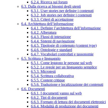
6.2.4. Ricerca sui forum
6.3. Dalla ricerca ai bisogni degli utenti
6.3.1. User stories per definire i contenuti
6.3.2. Job stories per definire i contenuti
6.3.3. Criteri di accettazione
6.4. Architettura dell’informazione
6.4.1. Definire l’architettura dell’informazione
6.4.2. Alberatura
6.4.3. Flussi di interazione
6.4.4. Sistemi di navigazione
6.4.5. Tipologie di contenuto (content type)
6.4.6. Ontologie e standard
6.4.7. Vocabolari controllati e tassonomie
6.5. Scrittura e linguaggio
6.5.1. Come leggono le persone sul web
6.5.2. Le regole per un linguaggio semplice
6.5.3. Microtesti
6.5.4. Scrittura collaborativa
6.5.5. Content critique
6.5.6. Traduzione e localizzazione dei contenuti
6.6. Documenti
6.6.1. I documenti vanno sul web
6.6.2. Tipi di documenti
6.6.3. Formato di lettura dei documenti elettronici
6.6.4. Modalità di produzione dei documenti