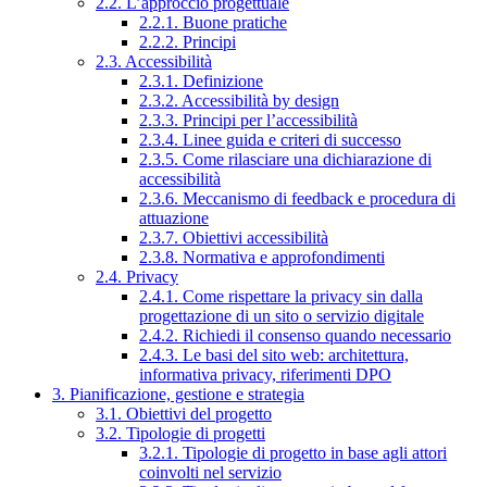
2.2. L’approccio progettuale
2.2.1. Buone pratiche
2.2.2. Principi
2.3. Accessibilità
2.3.1. Definizione
2.3.2. Accessibilità by design
2.3.3. Principi per l’accessibilità
2.3.4. Linee guida e criteri di successo
2.3.5. Come rilasciare una dichiarazione di
accessibilità
2.3.6. Meccanismo di feedback e procedura di
attuazione
2.3.7. Obiettivi accessibilità
2.3.8. Normativa e approfondimenti
2.4. Privacy
2.4.1. Come rispettare la privacy sin dalla
progettazione di un sito o servizio digitale
2.4.2. Richiedi il consenso quando necessario
2.4.3. Le basi del sito web: architettura,
informativa privacy, riferimenti DPO
3. Pianificazione, gestione e strategia
3.1. Obiettivi del progetto
3.2. Tipologie di progetti
3.2.1. Tipologie di progetto in base agli attori
coinvolti nel servizio