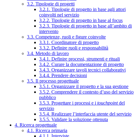
3.2. Tipologie di progetti
3.2.1. Tipologie di progetto in base agli attori
coinvolti nel servizio
3.2.2. Tipologie di progetto in base al focus
3.2.3. Tipologie di progetto in base all’ambito di
intervento
3.3. Competenze, ruoli e figure coinvolte
3.3.1. Coordinatore di progetto
3.3.2. Definire ruoli e responsabilità
3.4. Metodo di lavoro
3.4.1. Definire processi, strumenti e rituali
3.4.2. Curare la documentazione di progetto
3.4.3. Organizzare tavoli tecnici collaborativi
3.4.4. Prendere decisioni
3.5. Il processo progettuale
3.5.1. Organizzare il progetto e la sua gestione
3.5.2. Comprendere il contesto d’uso del servizio
pubblico
3.5.3. Progettare i processi e i
touchpoint
del
servizio
3.5.4. Realizzare l’interfaccia utente del servizio
3.5.5. Validare la soluzione ottenuta
4. Ricerca progettuale
4.1. Ricerca primaria
4.1.1. Interviste