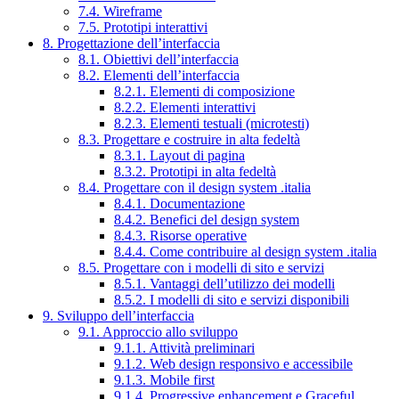
7.4. Wireframe
7.5. Prototipi interattivi
8. Progettazione dell’interfaccia
8.1. Obiettivi dell’interfaccia
8.2. Elementi dell’interfaccia
8.2.1. Elementi di composizione
8.2.2. Elementi interattivi
8.2.3. Elementi testuali (microtesti)
8.3. Progettare e costruire in alta fedeltà
8.3.1. Layout di pagina
8.3.2. Prototipi in alta fedeltà
8.4. Progettare con il design system .italia
8.4.1. Documentazione
8.4.2. Benefici del design system
8.4.3. Risorse operative
8.4.4. Come contribuire al design system .italia
8.5. Progettare con i modelli di sito e servizi
8.5.1. Vantaggi dell’utilizzo dei modelli
8.5.2. I modelli di sito e servizi disponibili
9. Sviluppo dell’interfaccia
9.1. Approccio allo sviluppo
9.1.1. Attività preliminari
9.1.2. Web design responsivo e accessibile
9.1.3. Mobile first
9.1.4. Progressive enhancement e Graceful