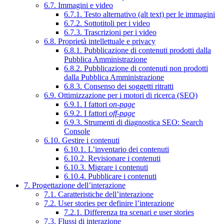
6.7. Immagini e video
6.7.1. Testo alternativo (alt text) per le immagini
6.7.2. Sottotitoli per i video
6.7.3. Trascrizioni per i video
6.8. Proprietà intellettuale e privacy
6.8.1. Pubblicazione di contenuti prodotti dalla
Pubblica Amministrazione
6.8.2. Pubblicazione di contenuti non prodotti
dalla Pubblica Amministrazione
6.8.3. Consenso dei soggetti ritratti
6.9. Ottimizzazione per i motori di ricerca (SEO)
6.9.1. I fattori
on-page
6.9.2. I fattori
off-page
6.9.3. Strumenti di diagnostica SEO: Search
Console
6.10. Gestire i contenuti
6.10.1. L’inventario dei contenuti
6.10.2. Revisionare i contenuti
6.10.3. Migrare i contenuti
6.10.4. Pubblicare i contenuti
7. Progettazione dell’interazione
7.1. Caratteristiche dell’interazione
7.2. User stories per definire l’interazione
7.2.1. Differenza tra scenari e user stories
7.3. Flussi di interazione