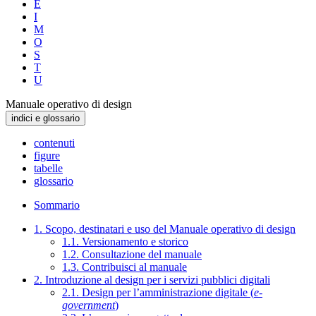
E
I
M
O
S
T
U
Manuale operativo di design
indici e glossario
contenuti
figure
tabelle
glossario
Sommario
1. Scopo, destinatari e uso del Manuale operativo di design
1.1. Versionamento e storico
1.2. Consultazione del manuale
1.3. Contribuisci al manuale
2. Introduzione al design per i servizi pubblici digitali
2.1. Design per l’amministrazione digitale (
e-
government
)