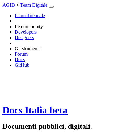
AGID
+
Team Digitale
Piano Triennale
Le community
Developers
Designers
Gli strumenti
Forum
Docs
GitHub
Docs Italia
beta
Documenti pubblici, digitali.