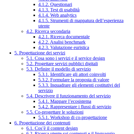
4.1.2. Questionari
4.1.3. Test di usabilità
4.1.4. Web analytics
4.1.5. Strumenti di mappatura dell’esperienza
utente
4.2. Ricerca secondaria
4.2.1. Ricerca documentale
4.2.2. Analisi benchmark
4.2.3. Valutazione euristica
5. Progettazione dei servizi
5.1. Cosa sono i servizi e il service design
5.2. Progettare servizi pubblici digitali
5.3. Definire il modello di servizio
5.3.1. Identificare gli attori coinvolti
5.3.2. Formulare la proposta di valore
5.3.3. Inquadrare gli elementi costitutivi del
servizio
5.4. Descrivere il funzionamento del servizio
5.4.1. Mappare l’ecosistema
5.4.2. Rappresentare i flussi di servizio
5.5. Co-progettare le soluzioni
5.5.1. Workshop di co-progettazione
6. Progettazione dei contenuti
6.1. Cos’è il content design
6.2. Ricerca utente sui contenuti e il linguaggio