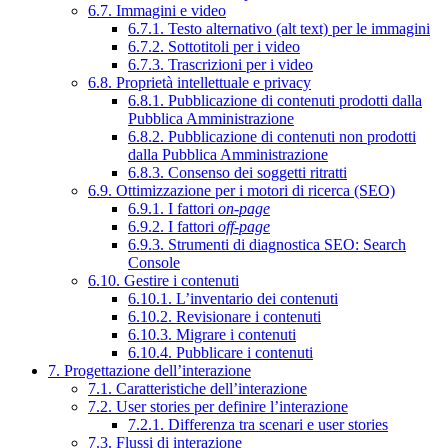
6.7. Immagini e video
6.7.1. Testo alternativo (alt text) per le immagini
6.7.2. Sottotitoli per i video
6.7.3. Trascrizioni per i video
6.8. Proprietà intellettuale e privacy
6.8.1. Pubblicazione di contenuti prodotti dalla
Pubblica Amministrazione
6.8.2. Pubblicazione di contenuti non prodotti
dalla Pubblica Amministrazione
6.8.3. Consenso dei soggetti ritratti
6.9. Ottimizzazione per i motori di ricerca (SEO)
6.9.1. I fattori
on-page
6.9.2. I fattori
off-page
6.9.3. Strumenti di diagnostica SEO: Search
Console
6.10. Gestire i contenuti
6.10.1. L’inventario dei contenuti
6.10.2. Revisionare i contenuti
6.10.3. Migrare i contenuti
6.10.4. Pubblicare i contenuti
7. Progettazione dell’interazione
7.1. Caratteristiche dell’interazione
7.2. User stories per definire l’interazione
7.2.1. Differenza tra scenari e user stories
7.3. Flussi di interazione