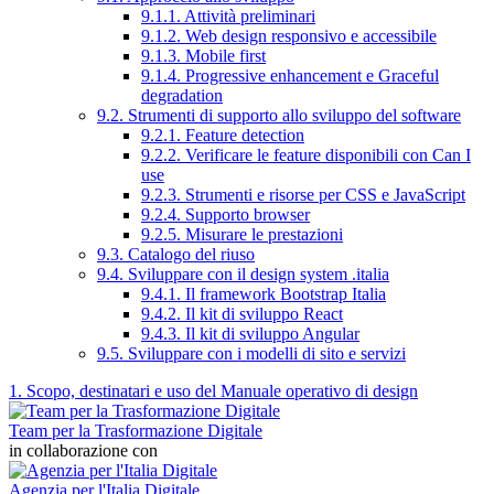
9.1.1. Attività preliminari
9.1.2. Web design responsivo e accessibile
9.1.3. Mobile first
9.1.4. Progressive enhancement e Graceful
degradation
9.2. Strumenti di supporto allo sviluppo del software
9.2.1. Feature detection
9.2.2. Verificare le feature disponibili con Can I
use
9.2.3. Strumenti e risorse per CSS e JavaScript
9.2.4. Supporto browser
9.2.5. Misurare le prestazioni
9.3. Catalogo del riuso
9.4. Sviluppare con il design system .italia
9.4.1. Il framework Bootstrap Italia
9.4.2. Il kit di sviluppo React
9.4.3. Il kit di sviluppo Angular
9.5. Sviluppare con i modelli di sito e servizi
1. Scopo, destinatari e uso del Manuale operativo di design
Team per la Trasformazione Digitale
in collaborazione con
Agenzia per l'Italia Digitale