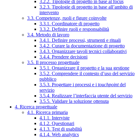
3.2.2. Tipologie di progetto in base al focus
3.2.3. Tipologie di progetto in base all’ambito di
intervento
3.3. Competenze, ruoli e figure coinvolte
3.3.1. Coordinatore di progetto
3.3.2. Definire ruoli e responsabilità
3.4. Metodo di lavoro
3.4.1. Definire processi, strumenti e rituali
3.4.2. Curare la documentazione di progetto
3.4.3. Organizzare tavoli tecnici collaborativi
3.4.4. Prendere decisioni
3.5. Il processo progettuale
3.5.1. Organizzare il progetto e la sua gestione
3.5.2. Comprendere il contesto d’uso del servizio
pubblico
3.5.3. Progettare i processi e i
touchpoint
del
servizio
3.5.4. Realizzare l’interfaccia utente del servizio
3.5.5. Validare la soluzione ottenuta
4. Ricerca progettuale
4.1. Ricerca primaria
4.1.1. Interviste
4.1.2. Questionari
4.1.3. Test di usabilità
4.1.4. Web analytics