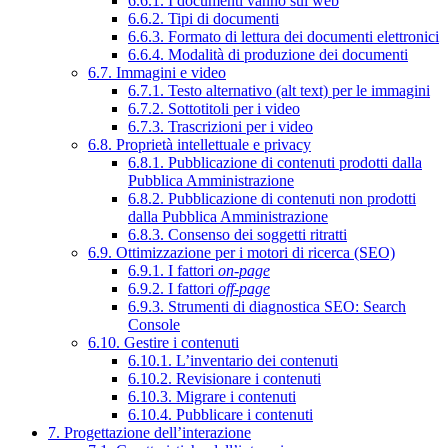
6.6.1. I documenti vanno sul web
6.6.2. Tipi di documenti
6.6.3. Formato di lettura dei documenti elettronici
6.6.4. Modalità di produzione dei documenti
6.7. Immagini e video
6.7.1. Testo alternativo (alt text) per le immagini
6.7.2. Sottotitoli per i video
6.7.3. Trascrizioni per i video
6.8. Proprietà intellettuale e privacy
6.8.1. Pubblicazione di contenuti prodotti dalla
Pubblica Amministrazione
6.8.2. Pubblicazione di contenuti non prodotti
dalla Pubblica Amministrazione
6.8.3. Consenso dei soggetti ritratti
6.9. Ottimizzazione per i motori di ricerca (SEO)
6.9.1. I fattori
on-page
6.9.2. I fattori
off-page
6.9.3. Strumenti di diagnostica SEO: Search
Console
6.10. Gestire i contenuti
6.10.1. L’inventario dei contenuti
6.10.2. Revisionare i contenuti
6.10.3. Migrare i contenuti
6.10.4. Pubblicare i contenuti
7. Progettazione dell’interazione