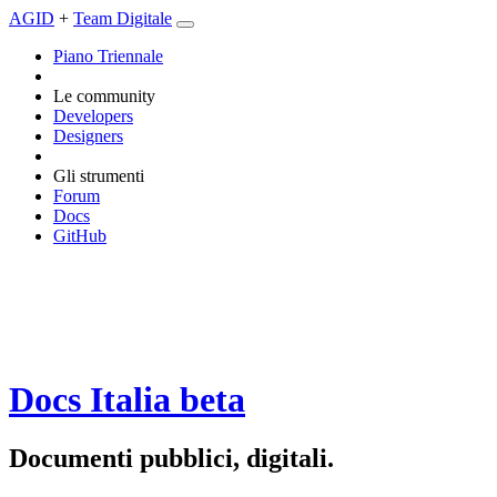
AGID
+
Team Digitale
Piano Triennale
Le community
Developers
Designers
Gli strumenti
Forum
Docs
GitHub
Docs Italia
beta
Documenti pubblici, digitali.