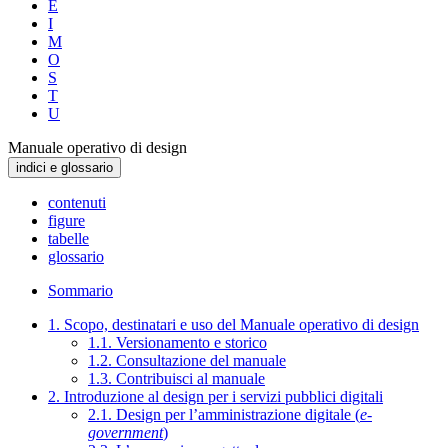
E
I
M
O
S
T
U
Manuale operativo di design
indici e glossario
contenuti
figure
tabelle
glossario
Sommario
1. Scopo, destinatari e uso del Manuale operativo di design
1.1. Versionamento e storico
1.2. Consultazione del manuale
1.3. Contribuisci al manuale
2. Introduzione al design per i servizi pubblici digitali
2.1. Design per l’amministrazione digitale (
e-
government
)