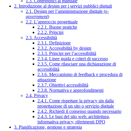
1.3. Contribuisci al manuale
2. Introduzione al design per i servizi pubblici digitali
2.1. Design per l’amministrazione digitale (
e-
government
)
2.2. L’approccio progettuale
2.2.1. Buone pratiche
2.2.2. Principi
2.3. Accessibilità
2.3.1. Definizione
2.3.2. Accessibilità by design
2.3.3. Principi per l’accessibilità
2.3.4. Linee guida e criteri di successo
2.3.5. Come rilasciare una dichiarazione di
accessibilità
2.3.6. Meccanismo di feedback e procedura di
attuazione
2.3.7. Obiettivi accessibilità
2.3.8. Normativa e approfondimenti
2.4. Privacy
2.4.1. Come rispettare la privacy sin dalla
progettazione di un sito o servizio digitale
2.4.2. Richiedi il consenso quando necessario
2.4.3. Le basi del sito web: architettura,
informativa privacy, riferimenti DPO
3. Pianificazione, gestione e strategia