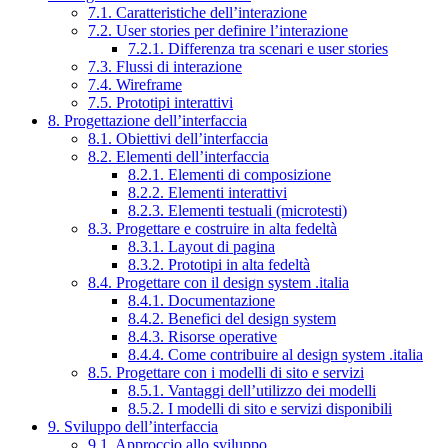
7.1. Caratteristiche dell’interazione
7.2. User stories per definire l’interazione
7.2.1. Differenza tra scenari e user stories
7.3. Flussi di interazione
7.4. Wireframe
7.5. Prototipi interattivi
8. Progettazione dell’interfaccia
8.1. Obiettivi dell’interfaccia
8.2. Elementi dell’interfaccia
8.2.1. Elementi di composizione
8.2.2. Elementi interattivi
8.2.3. Elementi testuali (microtesti)
8.3. Progettare e costruire in alta fedeltà
8.3.1. Layout di pagina
8.3.2. Prototipi in alta fedeltà
8.4. Progettare con il design system .italia
8.4.1. Documentazione
8.4.2. Benefici del design system
8.4.3. Risorse operative
8.4.4. Come contribuire al design system .italia
8.5. Progettare con i modelli di sito e servizi
8.5.1. Vantaggi dell’utilizzo dei modelli
8.5.2. I modelli di sito e servizi disponibili
9. Sviluppo dell’interfaccia
9.1. Approccio allo sviluppo