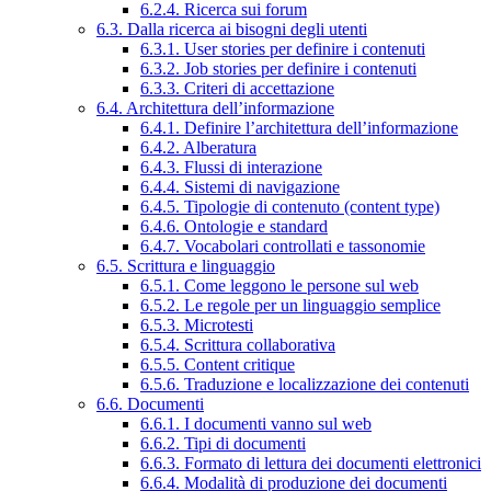
6.2.4. Ricerca sui forum
6.3. Dalla ricerca ai bisogni degli utenti
6.3.1. User stories per definire i contenuti
6.3.2. Job stories per definire i contenuti
6.3.3. Criteri di accettazione
6.4. Architettura dell’informazione
6.4.1. Definire l’architettura dell’informazione
6.4.2. Alberatura
6.4.3. Flussi di interazione
6.4.4. Sistemi di navigazione
6.4.5. Tipologie di contenuto (content type)
6.4.6. Ontologie e standard
6.4.7. Vocabolari controllati e tassonomie
6.5. Scrittura e linguaggio
6.5.1. Come leggono le persone sul web
6.5.2. Le regole per un linguaggio semplice
6.5.3. Microtesti
6.5.4. Scrittura collaborativa
6.5.5. Content critique
6.5.6. Traduzione e localizzazione dei contenuti
6.6. Documenti
6.6.1. I documenti vanno sul web
6.6.2. Tipi di documenti
6.6.3. Formato di lettura dei documenti elettronici
6.6.4. Modalità di produzione dei documenti