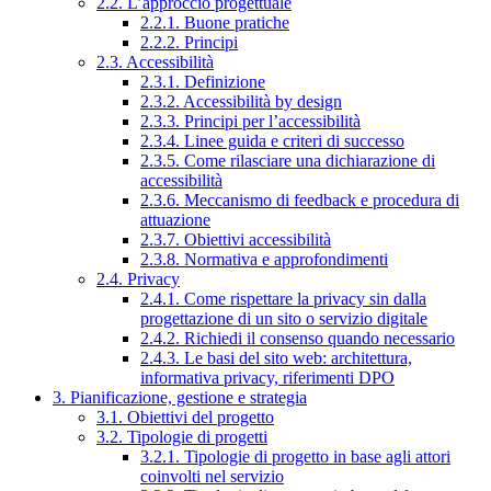
2.2. L’approccio progettuale
2.2.1. Buone pratiche
2.2.2. Principi
2.3. Accessibilità
2.3.1. Definizione
2.3.2. Accessibilità by design
2.3.3. Principi per l’accessibilità
2.3.4. Linee guida e criteri di successo
2.3.5. Come rilasciare una dichiarazione di
accessibilità
2.3.6. Meccanismo di feedback e procedura di
attuazione
2.3.7. Obiettivi accessibilità
2.3.8. Normativa e approfondimenti
2.4. Privacy
2.4.1. Come rispettare la privacy sin dalla
progettazione di un sito o servizio digitale
2.4.2. Richiedi il consenso quando necessario
2.4.3. Le basi del sito web: architettura,
informativa privacy, riferimenti DPO
3. Pianificazione, gestione e strategia
3.1. Obiettivi del progetto
3.2. Tipologie di progetti
3.2.1. Tipologie di progetto in base agli attori
coinvolti nel servizio