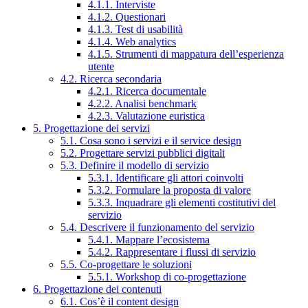
4.1.1. Interviste
4.1.2. Questionari
4.1.3. Test di usabilità
4.1.4. Web analytics
4.1.5. Strumenti di mappatura dell’esperienza
utente
4.2. Ricerca secondaria
4.2.1. Ricerca documentale
4.2.2. Analisi benchmark
4.2.3. Valutazione euristica
5. Progettazione dei servizi
5.1. Cosa sono i servizi e il service design
5.2. Progettare servizi pubblici digitali
5.3. Definire il modello di servizio
5.3.1. Identificare gli attori coinvolti
5.3.2. Formulare la proposta di valore
5.3.3. Inquadrare gli elementi costitutivi del
servizio
5.4. Descrivere il funzionamento del servizio
5.4.1. Mappare l’ecosistema
5.4.2. Rappresentare i flussi di servizio
5.5. Co-progettare le soluzioni
5.5.1. Workshop di co-progettazione
6. Progettazione dei contenuti
6.1. Cos’è il content design