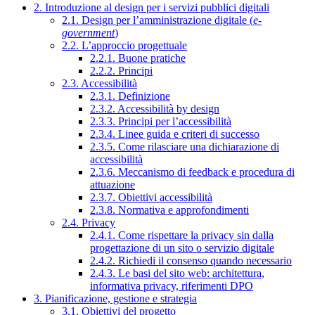
2. Introduzione al design per i servizi pubblici digitali
2.1. Design per l’amministrazione digitale (
e-
government
)
2.2. L’approccio progettuale
2.2.1. Buone pratiche
2.2.2. Principi
2.3. Accessibilità
2.3.1. Definizione
2.3.2. Accessibilità by design
2.3.3. Principi per l’accessibilità
2.3.4. Linee guida e criteri di successo
2.3.5. Come rilasciare una dichiarazione di
accessibilità
2.3.6. Meccanismo di feedback e procedura di
attuazione
2.3.7. Obiettivi accessibilità
2.3.8. Normativa e approfondimenti
2.4. Privacy
2.4.1. Come rispettare la privacy sin dalla
progettazione di un sito o servizio digitale
2.4.2. Richiedi il consenso quando necessario
2.4.3. Le basi del sito web: architettura,
informativa privacy, riferimenti DPO
3. Pianificazione, gestione e strategia
3.1. Obiettivi del progetto