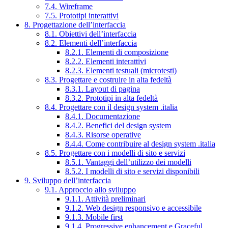
7.4. Wireframe
7.5. Prototipi interattivi
8. Progettazione dell’interfaccia
8.1. Obiettivi dell’interfaccia
8.2. Elementi dell’interfaccia
8.2.1. Elementi di composizione
8.2.2. Elementi interattivi
8.2.3. Elementi testuali (microtesti)
8.3. Progettare e costruire in alta fedeltà
8.3.1. Layout di pagina
8.3.2. Prototipi in alta fedeltà
8.4. Progettare con il design system .italia
8.4.1. Documentazione
8.4.2. Benefici del design system
8.4.3. Risorse operative
8.4.4. Come contribuire al design system .italia
8.5. Progettare con i modelli di sito e servizi
8.5.1. Vantaggi dell’utilizzo dei modelli
8.5.2. I modelli di sito e servizi disponibili
9. Sviluppo dell’interfaccia
9.1. Approccio allo sviluppo
9.1.1. Attività preliminari
9.1.2. Web design responsivo e accessibile
9.1.3. Mobile first
9.1.4. Progressive enhancement e Graceful