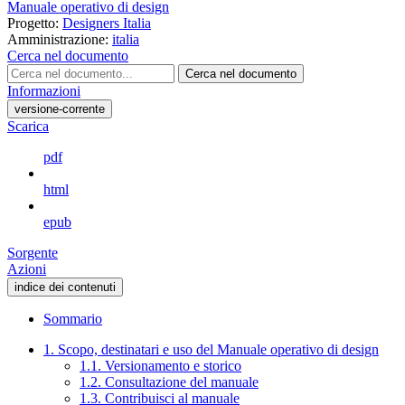
Manuale operativo di design
Progetto:
Designers Italia
Amministrazione:
italia
Cerca nel documento
Cerca nel documento
Informazioni
versione-corrente
Scarica
pdf
html
epub
Sorgente
Azioni
indice dei contenuti
Sommario
1. Scopo, destinatari e uso del Manuale operativo di design
1.1. Versionamento e storico
1.2. Consultazione del manuale
1.3. Contribuisci al manuale