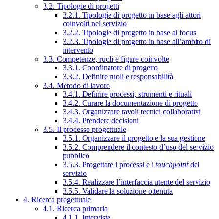
3.2. Tipologie di progetti
3.2.1. Tipologie di progetto in base agli attori
coinvolti nel servizio
3.2.2. Tipologie di progetto in base al focus
3.2.3. Tipologie di progetto in base all’ambito di
intervento
3.3. Competenze, ruoli e figure coinvolte
3.3.1. Coordinatore di progetto
3.3.2. Definire ruoli e responsabilità
3.4. Metodo di lavoro
3.4.1. Definire processi, strumenti e rituali
3.4.2. Curare la documentazione di progetto
3.4.3. Organizzare tavoli tecnici collaborativi
3.4.4. Prendere decisioni
3.5. Il processo progettuale
3.5.1. Organizzare il progetto e la sua gestione
3.5.2. Comprendere il contesto d’uso del servizio
pubblico
3.5.3. Progettare i processi e i
touchpoint
del
servizio
3.5.4. Realizzare l’interfaccia utente del servizio
3.5.5. Validare la soluzione ottenuta
4. Ricerca progettuale
4.1. Ricerca primaria
4.1.1. Interviste