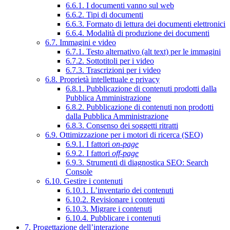
6.6.1. I documenti vanno sul web
6.6.2. Tipi di documenti
6.6.3. Formato di lettura dei documenti elettronici
6.6.4. Modalità di produzione dei documenti
6.7. Immagini e video
6.7.1. Testo alternativo (alt text) per le immagini
6.7.2. Sottotitoli per i video
6.7.3. Trascrizioni per i video
6.8. Proprietà intellettuale e privacy
6.8.1. Pubblicazione di contenuti prodotti dalla
Pubblica Amministrazione
6.8.2. Pubblicazione di contenuti non prodotti
dalla Pubblica Amministrazione
6.8.3. Consenso dei soggetti ritratti
6.9. Ottimizzazione per i motori di ricerca (SEO)
6.9.1. I fattori
on-page
6.9.2. I fattori
off-page
6.9.3. Strumenti di diagnostica SEO: Search
Console
6.10. Gestire i contenuti
6.10.1. L’inventario dei contenuti
6.10.2. Revisionare i contenuti
6.10.3. Migrare i contenuti
6.10.4. Pubblicare i contenuti
7. Progettazione dell’interazione