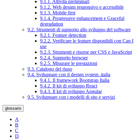
9.1.1. Attività preliminari
9.1.2. Web design responsivo e accessibile
9.1.3. Mobile first
9.1.4. Progressive enhancement e Graceful
degradation
9.2. Strumenti di supporto allo sviluppo del software
9.2.1. Feature detection
9.2.2. Verificare le feature disponibili con Can I
use
9.2.3. Strumenti e risorse per CSS e JavaScript
9.2.4. Supporto browser
9.2.5. Misurare le prestazioni
9.3. Catalogo del riuso
9.4. Sviluppare con il design system .italia
9.4.1. Il framework Bootstrap Italia
9.4.2. Il kit di sviluppo React
9.4.3. Il kit di sviluppo Angular
9.5. Sviluppare con i modelli di sito e servizi
glossario
A
B
C
D