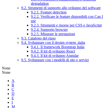
degradation
9.2. Strumenti di supporto allo sviluppo del software
9.2.1. Feature detection
9.2.2. Verificare le feature disponibili con Can I
use
9.2.3. Strumenti e risorse per CSS e JavaScript
9.2.4. Supporto browser
9.2.5. Misurare le prestazioni
9.3. Catalogo del riuso
9.4. Sviluppare con il design system .italia
9.4.1. Il framework Bootstrap Italia
9.4.2. Il kit di sviluppo React
9.4.3. Il kit di sviluppo Angular
9.5. Sviluppare con i modelli di sito e servizi
None
None
A
B
C
D
E
I
M