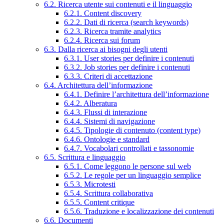
6.2. Ricerca utente sui contenuti e il linguaggio
6.2.1. Content discovery
6.2.2. Dati di ricerca (search keywords)
6.2.3. Ricerca tramite analytics
6.2.4. Ricerca sui forum
6.3. Dalla ricerca ai bisogni degli utenti
6.3.1. User stories per definire i contenuti
6.3.2. Job stories per definire i contenuti
6.3.3. Criteri di accettazione
6.4. Architettura dell’informazione
6.4.1. Definire l’architettura dell’informazione
6.4.2. Alberatura
6.4.3. Flussi di interazione
6.4.4. Sistemi di navigazione
6.4.5. Tipologie di contenuto (content type)
6.4.6. Ontologie e standard
6.4.7. Vocabolari controllati e tassonomie
6.5. Scrittura e linguaggio
6.5.1. Come leggono le persone sul web
6.5.2. Le regole per un linguaggio semplice
6.5.3. Microtesti
6.5.4. Scrittura collaborativa
6.5.5. Content critique
6.5.6. Traduzione e localizzazione dei contenuti
6.6. Documenti