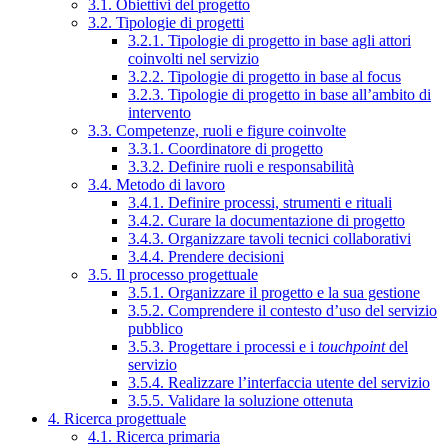
3.1. Obiettivi del progetto
3.2. Tipologie di progetti
3.2.1. Tipologie di progetto in base agli attori
coinvolti nel servizio
3.2.2. Tipologie di progetto in base al focus
3.2.3. Tipologie di progetto in base all’ambito di
intervento
3.3. Competenze, ruoli e figure coinvolte
3.3.1. Coordinatore di progetto
3.3.2. Definire ruoli e responsabilità
3.4. Metodo di lavoro
3.4.1. Definire processi, strumenti e rituali
3.4.2. Curare la documentazione di progetto
3.4.3. Organizzare tavoli tecnici collaborativi
3.4.4. Prendere decisioni
3.5. Il processo progettuale
3.5.1. Organizzare il progetto e la sua gestione
3.5.2. Comprendere il contesto d’uso del servizio
pubblico
3.5.3. Progettare i processi e i
touchpoint
del
servizio
3.5.4. Realizzare l’interfaccia utente del servizio
3.5.5. Validare la soluzione ottenuta
4. Ricerca progettuale
4.1. Ricerca primaria