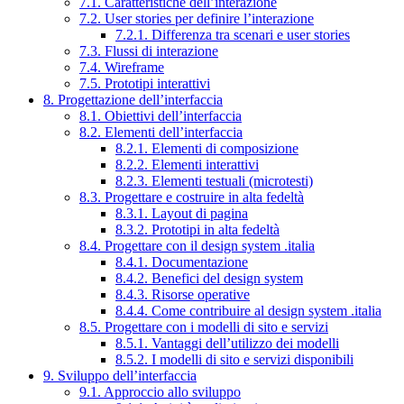
7.1. Caratteristiche dell’interazione
7.2. User stories per definire l’interazione
7.2.1. Differenza tra scenari e user stories
7.3. Flussi di interazione
7.4. Wireframe
7.5. Prototipi interattivi
8. Progettazione dell’interfaccia
8.1. Obiettivi dell’interfaccia
8.2. Elementi dell’interfaccia
8.2.1. Elementi di composizione
8.2.2. Elementi interattivi
8.2.3. Elementi testuali (microtesti)
8.3. Progettare e costruire in alta fedeltà
8.3.1. Layout di pagina
8.3.2. Prototipi in alta fedeltà
8.4. Progettare con il design system .italia
8.4.1. Documentazione
8.4.2. Benefici del design system
8.4.3. Risorse operative
8.4.4. Come contribuire al design system .italia
8.5. Progettare con i modelli di sito e servizi
8.5.1. Vantaggi dell’utilizzo dei modelli
8.5.2. I modelli di sito e servizi disponibili
9. Sviluppo dell’interfaccia
9.1. Approccio allo sviluppo