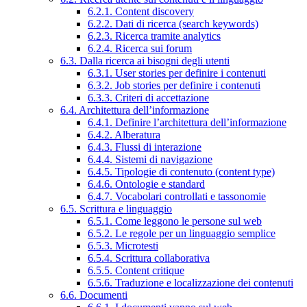
6.2.1. Content discovery
6.2.2. Dati di ricerca (search keywords)
6.2.3. Ricerca tramite analytics
6.2.4. Ricerca sui forum
6.3. Dalla ricerca ai bisogni degli utenti
6.3.1. User stories per definire i contenuti
6.3.2. Job stories per definire i contenuti
6.3.3. Criteri di accettazione
6.4. Architettura dell’informazione
6.4.1. Definire l’architettura dell’informazione
6.4.2. Alberatura
6.4.3. Flussi di interazione
6.4.4. Sistemi di navigazione
6.4.5. Tipologie di contenuto (content type)
6.4.6. Ontologie e standard
6.4.7. Vocabolari controllati e tassonomie
6.5. Scrittura e linguaggio
6.5.1. Come leggono le persone sul web
6.5.2. Le regole per un linguaggio semplice
6.5.3. Microtesti
6.5.4. Scrittura collaborativa
6.5.5. Content critique
6.5.6. Traduzione e localizzazione dei contenuti
6.6. Documenti