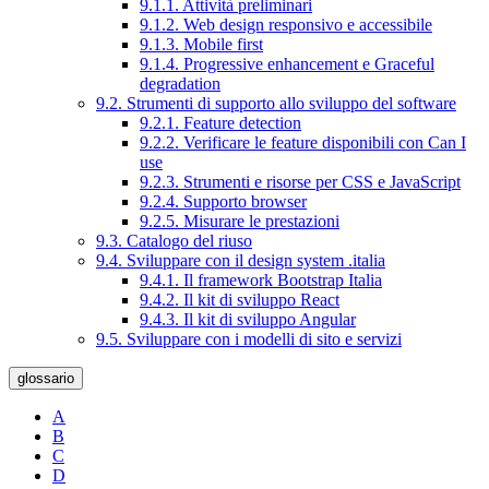
9.1.1. Attività preliminari
9.1.2. Web design responsivo e accessibile
9.1.3. Mobile first
9.1.4. Progressive enhancement e Graceful
degradation
9.2. Strumenti di supporto allo sviluppo del software
9.2.1. Feature detection
9.2.2. Verificare le feature disponibili con Can I
use
9.2.3. Strumenti e risorse per CSS e JavaScript
9.2.4. Supporto browser
9.2.5. Misurare le prestazioni
9.3. Catalogo del riuso
9.4. Sviluppare con il design system .italia
9.4.1. Il framework Bootstrap Italia
9.4.2. Il kit di sviluppo React
9.4.3. Il kit di sviluppo Angular
9.5. Sviluppare con i modelli di sito e servizi
glossario
A
B
C
D