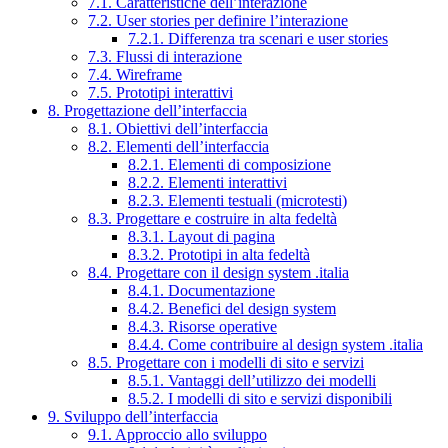
7.1. Caratteristiche dell’interazione
7.2. User stories per definire l’interazione
7.2.1. Differenza tra scenari e user stories
7.3. Flussi di interazione
7.4. Wireframe
7.5. Prototipi interattivi
8. Progettazione dell’interfaccia
8.1. Obiettivi dell’interfaccia
8.2. Elementi dell’interfaccia
8.2.1. Elementi di composizione
8.2.2. Elementi interattivi
8.2.3. Elementi testuali (microtesti)
8.3. Progettare e costruire in alta fedeltà
8.3.1. Layout di pagina
8.3.2. Prototipi in alta fedeltà
8.4. Progettare con il design system .italia
8.4.1. Documentazione
8.4.2. Benefici del design system
8.4.3. Risorse operative
8.4.4. Come contribuire al design system .italia
8.5. Progettare con i modelli di sito e servizi
8.5.1. Vantaggi dell’utilizzo dei modelli
8.5.2. I modelli di sito e servizi disponibili
9. Sviluppo dell’interfaccia
9.1. Approccio allo sviluppo