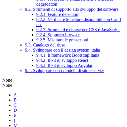
degradation
9.2. Strumenti di supporto allo sviluppo del software
9.2.1. Feature detection
9.2.2. Verificare le feature disponibili con Can I
use
9.2.3. Strumenti e risorse per CSS e JavaScript
9.2.4. Supporto browser
9.2.5. Misurare le prestazioni
9.3. Catalogo del riuso
9.4. Sviluppare con il design system .italia
9.4.1. Il framework Bootstrap Italia
9.4.2. Il kit di sviluppo React
9.4.3. Il kit di sviluppo Angular
9.5. Sviluppare con i modelli di sito e servizi
None
None
A
B
C
D
E
I
M