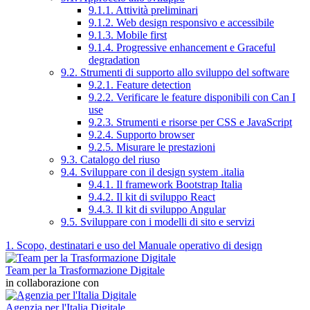
9.1.1. Attività preliminari
9.1.2. Web design responsivo e accessibile
9.1.3. Mobile first
9.1.4. Progressive enhancement e Graceful
degradation
9.2. Strumenti di supporto allo sviluppo del software
9.2.1. Feature detection
9.2.2. Verificare le feature disponibili con Can I
use
9.2.3. Strumenti e risorse per CSS e JavaScript
9.2.4. Supporto browser
9.2.5. Misurare le prestazioni
9.3. Catalogo del riuso
9.4. Sviluppare con il design system .italia
9.4.1. Il framework Bootstrap Italia
9.4.2. Il kit di sviluppo React
9.4.3. Il kit di sviluppo Angular
9.5. Sviluppare con i modelli di sito e servizi
1. Scopo, destinatari e uso del Manuale operativo di design
Team per la Trasformazione Digitale
in collaborazione con
Agenzia per l'Italia Digitale