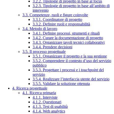
3.2.2. Tipologie di progetto in base al focus
3.2.3. Tipologie di progetto in base all’ambito di
intervento
3.3. Competenze, ruoli e figure coinvolte
3.3.1. Coordinatore di progetto
3.3.2. Definire ruoli e responsabilità
3.4. Metodo di lavoro
3.4.1. Definire processi, strumenti e rituali
3.4.2. Curare la documentazione di progetto
3.4.3. Organizzare tavoli tecnici collaborativi
3.4.4. Prendere decisioni
3.5. Il processo progettuale
3.5.1. Organizzare il progetto e la sua gestione
3.5.2. Comprendere il contesto d’uso del servizio
pubblico
3.5.3. Progettare i processi e i
touchpoint
del
servizio
3.5.4. Realizzare l’interfaccia utente del servizio
3.5.5. Validare la soluzione ottenuta
4. Ricerca progettuale
4.1. Ricerca primaria
4.1.1. Interviste
4.1.2. Questionari
4.1.3. Test di usabilità
4.1.4. Web analytics