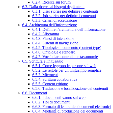
6.2.4. Ricerca sui forum
6.3. Dalla ricerca ai bisogni degli utenti
6.3.1. User stories per definire i contenuti
6.3.2. Job stories per definire i contenuti
6.3.3. Criteri di accettazione
6.4. Architettura dell’informazione
6.4.1. Definire l’architettura dell’informazione
6.4.2. Alberatura
6.4.3. Flussi di interazione
6.4.4. Sistemi di navigazione
6.4.5. Tipologie di contenuto (content type)
6.4.6. Ontologie e standard
6.4.7. Vocabolari controllati e tassonomie
6.5. Scrittura e linguaggio
6.5.1. Come leggono le persone sul web
6.5.2. Le regole per un linguaggio semplice
6.5.3. Microtesti
6.5.4. Scrittura collaborativa
6.5.5. Content critique
6.5.6. Traduzione e localizzazione dei contenuti
6.6. Documenti
6.6.1. I documenti vanno sul web
6.6.2. Tipi di documenti
6.6.3. Formato di lettura dei documenti elettronici
6.6.4. Modalità di produzione dei documenti