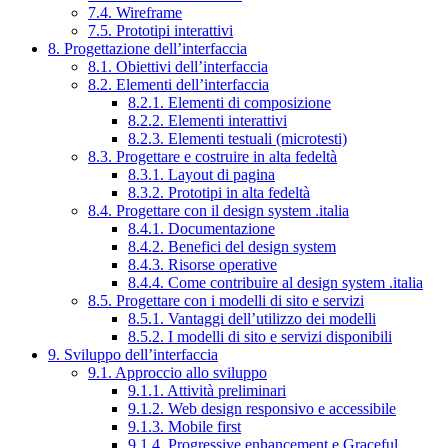
7.4. Wireframe
7.5. Prototipi interattivi
8. Progettazione dell’interfaccia
8.1. Obiettivi dell’interfaccia
8.2. Elementi dell’interfaccia
8.2.1. Elementi di composizione
8.2.2. Elementi interattivi
8.2.3. Elementi testuali (microtesti)
8.3. Progettare e costruire in alta fedeltà
8.3.1. Layout di pagina
8.3.2. Prototipi in alta fedeltà
8.4. Progettare con il design system .italia
8.4.1. Documentazione
8.4.2. Benefici del design system
8.4.3. Risorse operative
8.4.4. Come contribuire al design system .italia
8.5. Progettare con i modelli di sito e servizi
8.5.1. Vantaggi dell’utilizzo dei modelli
8.5.2. I modelli di sito e servizi disponibili
9. Sviluppo dell’interfaccia
9.1. Approccio allo sviluppo
9.1.1. Attività preliminari
9.1.2. Web design responsivo e accessibile
9.1.3. Mobile first
9.1.4. Progressive enhancement e Graceful