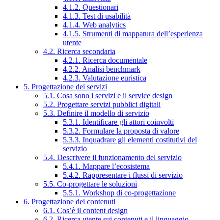
4.1.2. Questionari
4.1.3. Test di usabilità
4.1.4. Web analytics
4.1.5. Strumenti di mappatura dell’esperienza
utente
4.2. Ricerca secondaria
4.2.1. Ricerca documentale
4.2.2. Analisi benchmark
4.2.3. Valutazione euristica
5. Progettazione dei servizi
5.1. Cosa sono i servizi e il service design
5.2. Progettare servizi pubblici digitali
5.3. Definire il modello di servizio
5.3.1. Identificare gli attori coinvolti
5.3.2. Formulare la proposta di valore
5.3.3. Inquadrare gli elementi costitutivi del
servizio
5.4. Descrivere il funzionamento del servizio
5.4.1. Mappare l’ecosistema
5.4.2. Rappresentare i flussi di servizio
5.5. Co-progettare le soluzioni
5.5.1. Workshop di co-progettazione
6. Progettazione dei contenuti
6.1. Cos’è il content design
6.2. Ricerca utente sui contenuti e il linguaggio