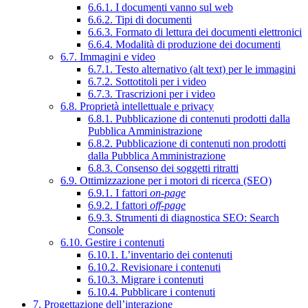
6.6.1. I documenti vanno sul web
6.6.2. Tipi di documenti
6.6.3. Formato di lettura dei documenti elettronici
6.6.4. Modalità di produzione dei documenti
6.7. Immagini e video
6.7.1. Testo alternativo (alt text) per le immagini
6.7.2. Sottotitoli per i video
6.7.3. Trascrizioni per i video
6.8. Proprietà intellettuale e privacy
6.8.1. Pubblicazione di contenuti prodotti dalla
Pubblica Amministrazione
6.8.2. Pubblicazione di contenuti non prodotti
dalla Pubblica Amministrazione
6.8.3. Consenso dei soggetti ritratti
6.9. Ottimizzazione per i motori di ricerca (SEO)
6.9.1. I fattori
on-page
6.9.2. I fattori
off-page
6.9.3. Strumenti di diagnostica SEO: Search
Console
6.10. Gestire i contenuti
6.10.1. L’inventario dei contenuti
6.10.2. Revisionare i contenuti
6.10.3. Migrare i contenuti
6.10.4. Pubblicare i contenuti
7. Progettazione dell’interazione