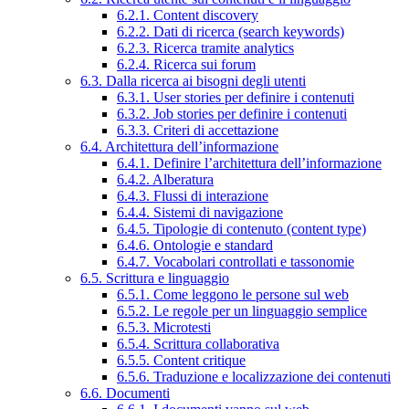
6.2.1. Content discovery
6.2.2. Dati di ricerca (search keywords)
6.2.3. Ricerca tramite analytics
6.2.4. Ricerca sui forum
6.3. Dalla ricerca ai bisogni degli utenti
6.3.1. User stories per definire i contenuti
6.3.2. Job stories per definire i contenuti
6.3.3. Criteri di accettazione
6.4. Architettura dell’informazione
6.4.1. Definire l’architettura dell’informazione
6.4.2. Alberatura
6.4.3. Flussi di interazione
6.4.4. Sistemi di navigazione
6.4.5. Tipologie di contenuto (content type)
6.4.6. Ontologie e standard
6.4.7. Vocabolari controllati e tassonomie
6.5. Scrittura e linguaggio
6.5.1. Come leggono le persone sul web
6.5.2. Le regole per un linguaggio semplice
6.5.3. Microtesti
6.5.4. Scrittura collaborativa
6.5.5. Content critique
6.5.6. Traduzione e localizzazione dei contenuti
6.6. Documenti