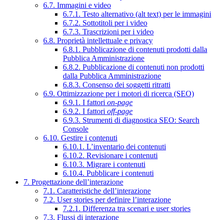
6.7. Immagini e video
6.7.1. Testo alternativo (alt text) per le immagini
6.7.2. Sottotitoli per i video
6.7.3. Trascrizioni per i video
6.8. Proprietà intellettuale e privacy
6.8.1. Pubblicazione di contenuti prodotti dalla
Pubblica Amministrazione
6.8.2. Pubblicazione di contenuti non prodotti
dalla Pubblica Amministrazione
6.8.3. Consenso dei soggetti ritratti
6.9. Ottimizzazione per i motori di ricerca (SEO)
6.9.1. I fattori
on-page
6.9.2. I fattori
off-page
6.9.3. Strumenti di diagnostica SEO: Search
Console
6.10. Gestire i contenuti
6.10.1. L’inventario dei contenuti
6.10.2. Revisionare i contenuti
6.10.3. Migrare i contenuti
6.10.4. Pubblicare i contenuti
7. Progettazione dell’interazione
7.1. Caratteristiche dell’interazione
7.2. User stories per definire l’interazione
7.2.1. Differenza tra scenari e user stories
7.3. Flussi di interazione