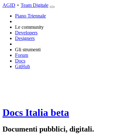
AGID
+
Team Digitale
Piano Triennale
Le community
Developers
Designers
Gli strumenti
Forum
Docs
GitHub
Docs Italia
beta
Documenti pubblici, digitali.