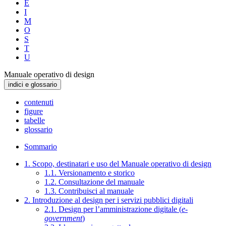
E
I
M
O
S
T
U
Manuale operativo di design
indici e glossario
contenuti
figure
tabelle
glossario
Sommario
1. Scopo, destinatari e uso del Manuale operativo di design
1.1. Versionamento e storico
1.2. Consultazione del manuale
1.3. Contribuisci al manuale
2. Introduzione al design per i servizi pubblici digitali
2.1. Design per l’amministrazione digitale (
e-
government
)