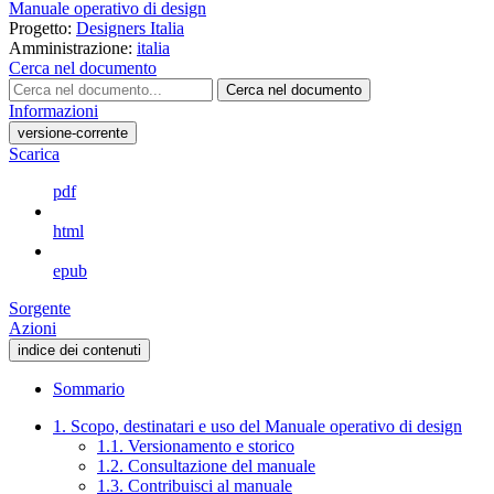
Manuale operativo di design
Progetto:
Designers Italia
Amministrazione:
italia
Cerca nel documento
Cerca nel documento
Informazioni
versione-corrente
Scarica
pdf
html
epub
Sorgente
Azioni
indice dei contenuti
Sommario
1. Scopo, destinatari e uso del Manuale operativo di design
1.1. Versionamento e storico
1.2. Consultazione del manuale
1.3. Contribuisci al manuale