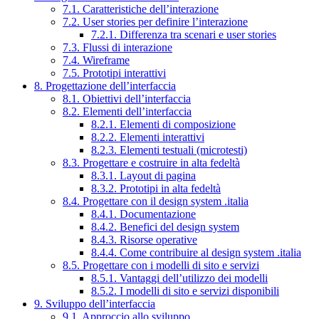
7.1. Caratteristiche dell’interazione
7.2. User stories per definire l’interazione
7.2.1. Differenza tra scenari e user stories
7.3. Flussi di interazione
7.4. Wireframe
7.5. Prototipi interattivi
8. Progettazione dell’interfaccia
8.1. Obiettivi dell’interfaccia
8.2. Elementi dell’interfaccia
8.2.1. Elementi di composizione
8.2.2. Elementi interattivi
8.2.3. Elementi testuali (microtesti)
8.3. Progettare e costruire in alta fedeltà
8.3.1. Layout di pagina
8.3.2. Prototipi in alta fedeltà
8.4. Progettare con il design system .italia
8.4.1. Documentazione
8.4.2. Benefici del design system
8.4.3. Risorse operative
8.4.4. Come contribuire al design system .italia
8.5. Progettare con i modelli di sito e servizi
8.5.1. Vantaggi dell’utilizzo dei modelli
8.5.2. I modelli di sito e servizi disponibili
9. Sviluppo dell’interfaccia
9.1. Approccio allo sviluppo