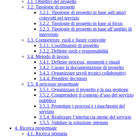
3.1. Obiettivi del progetto
3.2. Tipologie di progetti
3.2.1. Tipologie di progetto in base agli attori
coinvolti nel servizio
3.2.2. Tipologie di progetto in base al focus
3.2.3. Tipologie di progetto in base all’ambito di
intervento
3.3. Competenze, ruoli e figure coinvolte
3.3.1. Coordinatore di progetto
3.3.2. Definire ruoli e responsabilità
3.4. Metodo di lavoro
3.4.1. Definire processi, strumenti e rituali
3.4.2. Curare la documentazione di progetto
3.4.3. Organizzare tavoli tecnici collaborativi
3.4.4. Prendere decisioni
3.5. Il processo progettuale
3.5.1. Organizzare il progetto e la sua gestione
3.5.2. Comprendere il contesto d’uso del servizio
pubblico
3.5.3. Progettare i processi e i
touchpoint
del
servizio
3.5.4. Realizzare l’interfaccia utente del servizio
3.5.5. Validare la soluzione ottenuta
4. Ricerca progettuale
4.1. Ricerca primaria