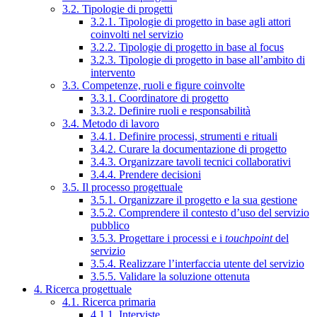
3.2. Tipologie di progetti
3.2.1. Tipologie di progetto in base agli attori
coinvolti nel servizio
3.2.2. Tipologie di progetto in base al focus
3.2.3. Tipologie di progetto in base all’ambito di
intervento
3.3. Competenze, ruoli e figure coinvolte
3.3.1. Coordinatore di progetto
3.3.2. Definire ruoli e responsabilità
3.4. Metodo di lavoro
3.4.1. Definire processi, strumenti e rituali
3.4.2. Curare la documentazione di progetto
3.4.3. Organizzare tavoli tecnici collaborativi
3.4.4. Prendere decisioni
3.5. Il processo progettuale
3.5.1. Organizzare il progetto e la sua gestione
3.5.2. Comprendere il contesto d’uso del servizio
pubblico
3.5.3. Progettare i processi e i
touchpoint
del
servizio
3.5.4. Realizzare l’interfaccia utente del servizio
3.5.5. Validare la soluzione ottenuta
4. Ricerca progettuale
4.1. Ricerca primaria
4.1.1. Interviste