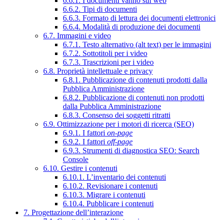
6.6.1. I documenti vanno sul web
6.6.2. Tipi di documenti
6.6.3. Formato di lettura dei documenti elettronici
6.6.4. Modalità di produzione dei documenti
6.7. Immagini e video
6.7.1. Testo alternativo (alt text) per le immagini
6.7.2. Sottotitoli per i video
6.7.3. Trascrizioni per i video
6.8. Proprietà intellettuale e privacy
6.8.1. Pubblicazione di contenuti prodotti dalla
Pubblica Amministrazione
6.8.2. Pubblicazione di contenuti non prodotti
dalla Pubblica Amministrazione
6.8.3. Consenso dei soggetti ritratti
6.9. Ottimizzazione per i motori di ricerca (SEO)
6.9.1. I fattori
on-page
6.9.2. I fattori
off-page
6.9.3. Strumenti di diagnostica SEO: Search
Console
6.10. Gestire i contenuti
6.10.1. L’inventario dei contenuti
6.10.2. Revisionare i contenuti
6.10.3. Migrare i contenuti
6.10.4. Pubblicare i contenuti
7. Progettazione dell’interazione