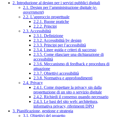
2. Introduzione al design per i servizi pubblici digitali
2.1. Design per l’amministrazione digitale (
e-
government
)
2.2. L’approccio progettuale
2.2.1. Buone pratiche
2.2.2. Principi
2.3. Accessibilità
2.3.1. Definizione
2.3.2. Accessibilità by design
2.3.3. Principi per l’accessibilità
2.3.4. Linee guida e criteri di successo
2.3.5. Come rilasciare una dichiarazione di
accessibilità
2.3.6. Meccanismo di feedback e procedura di
attuazione
2.3.7. Obiettivi accessibilità
2.3.8. Normativa e approfondimenti
2.4. Privacy
2.4.1. Come rispettare la privacy sin dalla
progettazione di un sito o servizio digitale
2.4.2. Richiedi il consenso quando necessario
2.4.3. Le basi del sito web: architettura,
informativa privacy, riferimenti DPO
3. Pianificazione, gestione e strategia
3.1. Obiettivi del progetto