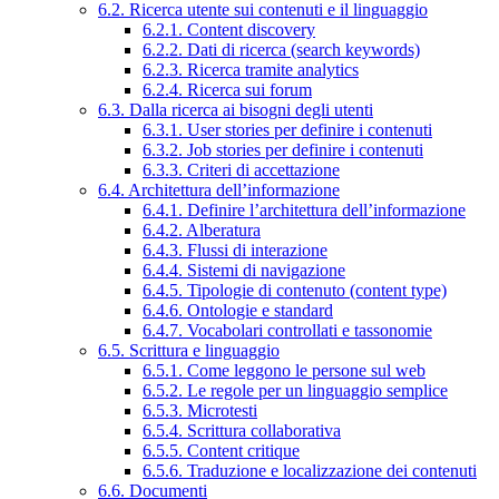
6.2. Ricerca utente sui contenuti e il linguaggio
6.2.1. Content discovery
6.2.2. Dati di ricerca (search keywords)
6.2.3. Ricerca tramite analytics
6.2.4. Ricerca sui forum
6.3. Dalla ricerca ai bisogni degli utenti
6.3.1. User stories per definire i contenuti
6.3.2. Job stories per definire i contenuti
6.3.3. Criteri di accettazione
6.4. Architettura dell’informazione
6.4.1. Definire l’architettura dell’informazione
6.4.2. Alberatura
6.4.3. Flussi di interazione
6.4.4. Sistemi di navigazione
6.4.5. Tipologie di contenuto (content type)
6.4.6. Ontologie e standard
6.4.7. Vocabolari controllati e tassonomie
6.5. Scrittura e linguaggio
6.5.1. Come leggono le persone sul web
6.5.2. Le regole per un linguaggio semplice
6.5.3. Microtesti
6.5.4. Scrittura collaborativa
6.5.5. Content critique
6.5.6. Traduzione e localizzazione dei contenuti
6.6. Documenti