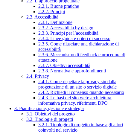
2.2. L’approccio progettuale
2.2.1. Buone pratiche
2.2.2. Principi
2.3. Accessibilità
2.3.1. Definizione
2.3.2. Accessibilità by design
2.3.3. Principi per l’accessibilità
2.3.4. Linee guida e criteri di successo
2.3.5. Come rilasciare una dichiarazione di
accessibilità
2.3.6. Meccanismo di feedback e procedura di
attuazione
2.3.7. Obiettivi accessibilità
2.3.8. Normativa e approfondimenti
2.4. Privacy
2.4.1. Come rispettare la privacy sin dalla
progettazione di un sito o servizio digitale
2.4.2. Richiedi il consenso quando necessario
2.4.3. Le basi del sito web: architettura,
informativa privacy, riferimenti DPO
3. Pianificazione, gestione e strategia
3.1. Obiettivi del progetto
3.2. Tipologie di progetti
3.2.1. Tipologie di progetto in base agli attori
coinvolti nel servizio