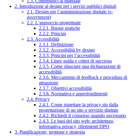
1.3. Contribuisci al manuale
2. Introduzione al design per i servizi pubblici digitali
2.1. Design per l’amministrazione digitale (
e-
government
)
2.2. L’approccio progettuale
2.2.1. Buone pratiche
2.2.2. Principi
2.3. Accessibilità
2.3.1. Definizione
2.3.2. Accessibilità by design
2.3.3. Principi per l’accessibilità
2.3.4. Linee guida e criteri di successo
2.3.5. Come rilasciare una dichiarazione di
accessibilità
2.3.6. Meccanismo di feedback e procedura di
attuazione
2.3.7. Obiettivi accessibilità
2.3.8. Normativa e approfondimenti
2.4. Privacy
2.4.1. Come rispettare la privacy sin dalla
progettazione di un sito o servizio digitale
2.4.2. Richiedi il consenso quando necessario
2.4.3. Le basi del sito web: architettura,
informativa privacy, riferimenti DPO
3. Pianificazione, gestione e strategia