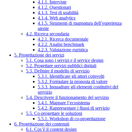
4.1.1. Interviste
4.1.2. Questionari
4.1.3. Test di usabilità
4.1.4. Web analytics
4.1.5. Strumenti di mappatura dell’esperienza
utente
4.2. Ricerca secondaria
4.2.1. Ricerca documentale
4.2.2. Analisi benchmark
4.2.3. Valutazione euristica
5. Progettazione dei servizi
5.1. Cosa sono i servizi e il service design
5.2. Progettare servizi pubblici digitali
5.3. Definire il modello di servizio
5.3.1. Identificare gli attori coinvolti
5.3.2. Formulare la proposta di valore
5.3.3. Inquadrare gli elementi costitutivi del
servizio
5.4. Descrivere il funzionamento del servizio
5.4.1. Mappare l’ecosistema
5.4.2. Rappresentare i flussi di servizio
5.5. Co-progettare le soluzioni
5.5.1. Workshop di co-progettazione
6. Progettazione dei contenuti
6.1. Cos’è il content design