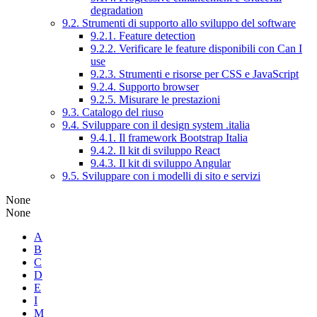
degradation
9.2. Strumenti di supporto allo sviluppo del software
9.2.1. Feature detection
9.2.2. Verificare le feature disponibili con Can I
use
9.2.3. Strumenti e risorse per CSS e JavaScript
9.2.4. Supporto browser
9.2.5. Misurare le prestazioni
9.3. Catalogo del riuso
9.4. Sviluppare con il design system .italia
9.4.1. Il framework Bootstrap Italia
9.4.2. Il kit di sviluppo React
9.4.3. Il kit di sviluppo Angular
9.5. Sviluppare con i modelli di sito e servizi
None
None
A
B
C
D
E
I
M