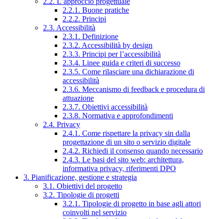
2.2. L’approccio progettuale
2.2.1. Buone pratiche
2.2.2. Principi
2.3. Accessibilità
2.3.1. Definizione
2.3.2. Accessibilità by design
2.3.3. Principi per l’accessibilità
2.3.4. Linee guida e criteri di successo
2.3.5. Come rilasciare una dichiarazione di
accessibilità
2.3.6. Meccanismo di feedback e procedura di
attuazione
2.3.7. Obiettivi accessibilità
2.3.8. Normativa e approfondimenti
2.4. Privacy
2.4.1. Come rispettare la privacy sin dalla
progettazione di un sito o servizio digitale
2.4.2. Richiedi il consenso quando necessario
2.4.3. Le basi del sito web: architettura,
informativa privacy, riferimenti DPO
3. Pianificazione, gestione e strategia
3.1. Obiettivi del progetto
3.2. Tipologie di progetti
3.2.1. Tipologie di progetto in base agli attori
coinvolti nel servizio