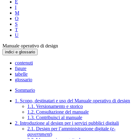
E
I
M
O
S
T
U
Manuale operativo di design
indici e glossario
contenuti
figure
tabelle
glossario
Sommario
1. Scopo, destinatari e uso del Manuale operativo di design
1.1. Versionamento e storico
1.2. Consultazione del manuale
1.3. Contribuisci al manuale
2. Introduzione al design per i servizi pubblici digitali
2.1. Design per l’amministrazione digitale (
e-
government
)