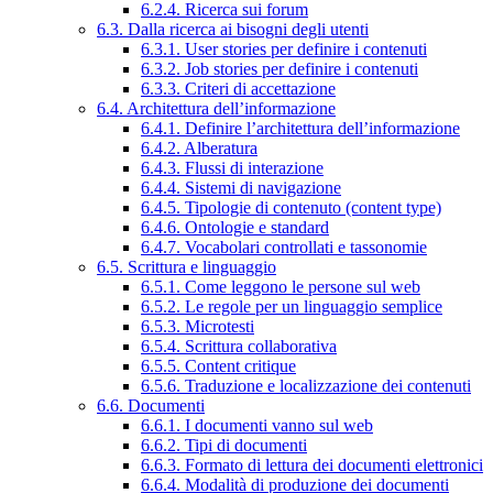
6.2.4. Ricerca sui forum
6.3. Dalla ricerca ai bisogni degli utenti
6.3.1. User stories per definire i contenuti
6.3.2. Job stories per definire i contenuti
6.3.3. Criteri di accettazione
6.4. Architettura dell’informazione
6.4.1. Definire l’architettura dell’informazione
6.4.2. Alberatura
6.4.3. Flussi di interazione
6.4.4. Sistemi di navigazione
6.4.5. Tipologie di contenuto (content type)
6.4.6. Ontologie e standard
6.4.7. Vocabolari controllati e tassonomie
6.5. Scrittura e linguaggio
6.5.1. Come leggono le persone sul web
6.5.2. Le regole per un linguaggio semplice
6.5.3. Microtesti
6.5.4. Scrittura collaborativa
6.5.5. Content critique
6.5.6. Traduzione e localizzazione dei contenuti
6.6. Documenti
6.6.1. I documenti vanno sul web
6.6.2. Tipi di documenti
6.6.3. Formato di lettura dei documenti elettronici
6.6.4. Modalità di produzione dei documenti