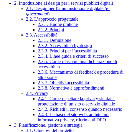
2. Introduzione al design per i servizi pubblici digitali
2.1. Design per l’amministrazione digitale (
e-
government
)
2.2. L’approccio progettuale
2.2.1. Buone pratiche
2.2.2. Principi
2.3. Accessibilità
2.3.1. Definizione
2.3.2. Accessibilità by design
2.3.3. Principi per l’accessibilità
2.3.4. Linee guida e criteri di successo
2.3.5. Come rilasciare una dichiarazione di
accessibilità
2.3.6. Meccanismo di feedback e procedura di
attuazione
2.3.7. Obiettivi accessibilità
2.3.8. Normativa e approfondimenti
2.4. Privacy
2.4.1. Come rispettare la privacy sin dalla
progettazione di un sito o servizio digitale
2.4.2. Richiedi il consenso quando necessario
2.4.3. Le basi del sito web: architettura,
informativa privacy, riferimenti DPO
3. Pianificazione, gestione e strategia
3.1. Obiettivi del progetto