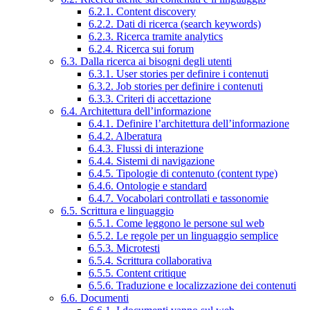
6.2.1. Content discovery
6.2.2. Dati di ricerca (search keywords)
6.2.3. Ricerca tramite analytics
6.2.4. Ricerca sui forum
6.3. Dalla ricerca ai bisogni degli utenti
6.3.1. User stories per definire i contenuti
6.3.2. Job stories per definire i contenuti
6.3.3. Criteri di accettazione
6.4. Architettura dell’informazione
6.4.1. Definire l’architettura dell’informazione
6.4.2. Alberatura
6.4.3. Flussi di interazione
6.4.4. Sistemi di navigazione
6.4.5. Tipologie di contenuto (content type)
6.4.6. Ontologie e standard
6.4.7. Vocabolari controllati e tassonomie
6.5. Scrittura e linguaggio
6.5.1. Come leggono le persone sul web
6.5.2. Le regole per un linguaggio semplice
6.5.3. Microtesti
6.5.4. Scrittura collaborativa
6.5.5. Content critique
6.5.6. Traduzione e localizzazione dei contenuti
6.6. Documenti