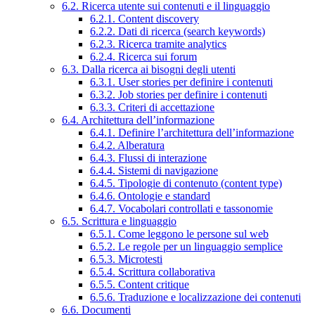
6.2. Ricerca utente sui contenuti e il linguaggio
6.2.1. Content discovery
6.2.2. Dati di ricerca (search keywords)
6.2.3. Ricerca tramite analytics
6.2.4. Ricerca sui forum
6.3. Dalla ricerca ai bisogni degli utenti
6.3.1. User stories per definire i contenuti
6.3.2. Job stories per definire i contenuti
6.3.3. Criteri di accettazione
6.4. Architettura dell’informazione
6.4.1. Definire l’architettura dell’informazione
6.4.2. Alberatura
6.4.3. Flussi di interazione
6.4.4. Sistemi di navigazione
6.4.5. Tipologie di contenuto (content type)
6.4.6. Ontologie e standard
6.4.7. Vocabolari controllati e tassonomie
6.5. Scrittura e linguaggio
6.5.1. Come leggono le persone sul web
6.5.2. Le regole per un linguaggio semplice
6.5.3. Microtesti
6.5.4. Scrittura collaborativa
6.5.5. Content critique
6.5.6. Traduzione e localizzazione dei contenuti
6.6. Documenti