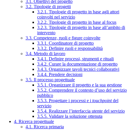
3.1. Obiettivi del progetto
3.2. Tipologie di progetti
3.2.1. Tipologie di progetto in base agli attori
coinvolti nel servizio
3.2.2. Tipologie di progetto in base al focus
3.2.3. Tipologie di progetto in base all’ambito di
intervento
3.3. Competenze, ruoli e figure coinvolte
3.3.1. Coordinatore di progetto
3.3.2. Definire ruoli e responsabilità
3.4. Metodo di lavoro
3.4.1. Definire processi, strumenti e rituali
3.4.2. Curare la documentazione di progetto
3.4.3. Organizzare tavoli tecnici collaborativi
3.4.4. Prendere decisioni
3.5. Il processo progettuale
3.5.1. Organizzare il progetto e la sua gestione
3.5.2. Comprendere il contesto d’uso del servizio
pubblico
3.5.3. Progettare i processi e i
touchpoint
del
servizio
3.5.4. Realizzare l’interfaccia utente del servizio
3.5.5. Validare la soluzione ottenuta
4. Ricerca progettuale
4.1. Ricerca primaria