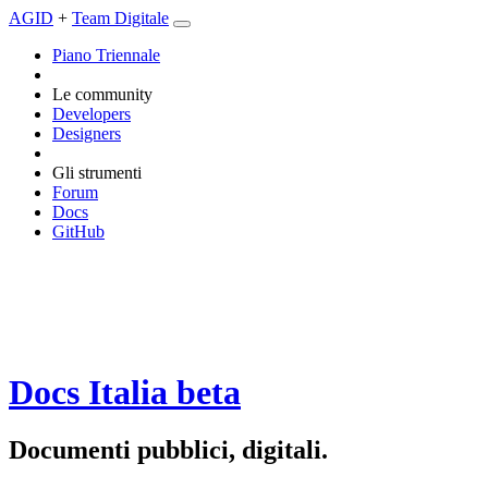
AGID
+
Team Digitale
Piano Triennale
Le community
Developers
Designers
Gli strumenti
Forum
Docs
GitHub
Docs Italia
beta
Documenti pubblici, digitali.