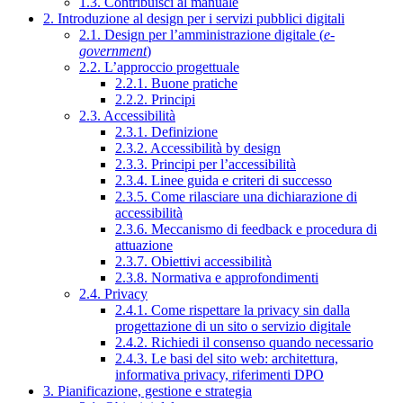
1.3. Contribuisci al manuale
2. Introduzione al design per i servizi pubblici digitali
2.1. Design per l’amministrazione digitale (
e-
government
)
2.2. L’approccio progettuale
2.2.1. Buone pratiche
2.2.2. Principi
2.3. Accessibilità
2.3.1. Definizione
2.3.2. Accessibilità by design
2.3.3. Principi per l’accessibilità
2.3.4. Linee guida e criteri di successo
2.3.5. Come rilasciare una dichiarazione di
accessibilità
2.3.6. Meccanismo di feedback e procedura di
attuazione
2.3.7. Obiettivi accessibilità
2.3.8. Normativa e approfondimenti
2.4. Privacy
2.4.1. Come rispettare la privacy sin dalla
progettazione di un sito o servizio digitale
2.4.2. Richiedi il consenso quando necessario
2.4.3. Le basi del sito web: architettura,
informativa privacy, riferimenti DPO
3. Pianificazione, gestione e strategia