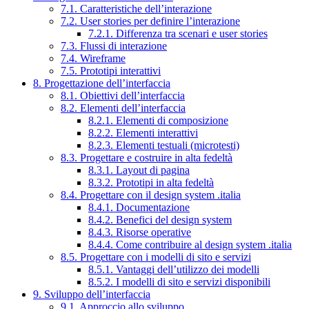
7.1. Caratteristiche dell’interazione
7.2. User stories per definire l’interazione
7.2.1. Differenza tra scenari e user stories
7.3. Flussi di interazione
7.4. Wireframe
7.5. Prototipi interattivi
8. Progettazione dell’interfaccia
8.1. Obiettivi dell’interfaccia
8.2. Elementi dell’interfaccia
8.2.1. Elementi di composizione
8.2.2. Elementi interattivi
8.2.3. Elementi testuali (microtesti)
8.3. Progettare e costruire in alta fedeltà
8.3.1. Layout di pagina
8.3.2. Prototipi in alta fedeltà
8.4. Progettare con il design system .italia
8.4.1. Documentazione
8.4.2. Benefici del design system
8.4.3. Risorse operative
8.4.4. Come contribuire al design system .italia
8.5. Progettare con i modelli di sito e servizi
8.5.1. Vantaggi dell’utilizzo dei modelli
8.5.2. I modelli di sito e servizi disponibili
9. Sviluppo dell’interfaccia
9.1. Approccio allo sviluppo