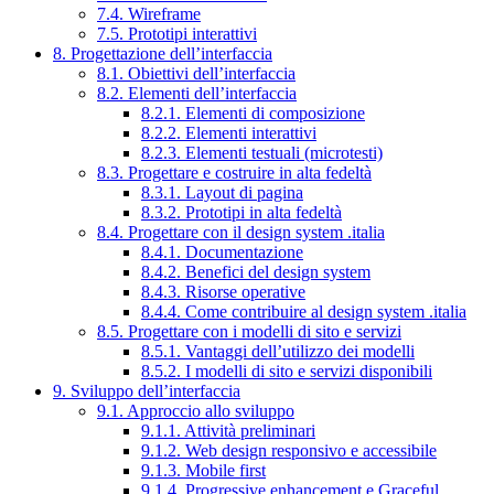
7.4. Wireframe
7.5. Prototipi interattivi
8. Progettazione dell’interfaccia
8.1. Obiettivi dell’interfaccia
8.2. Elementi dell’interfaccia
8.2.1. Elementi di composizione
8.2.2. Elementi interattivi
8.2.3. Elementi testuali (microtesti)
8.3. Progettare e costruire in alta fedeltà
8.3.1. Layout di pagina
8.3.2. Prototipi in alta fedeltà
8.4. Progettare con il design system .italia
8.4.1. Documentazione
8.4.2. Benefici del design system
8.4.3. Risorse operative
8.4.4. Come contribuire al design system .italia
8.5. Progettare con i modelli di sito e servizi
8.5.1. Vantaggi dell’utilizzo dei modelli
8.5.2. I modelli di sito e servizi disponibili
9. Sviluppo dell’interfaccia
9.1. Approccio allo sviluppo
9.1.1. Attività preliminari
9.1.2. Web design responsivo e accessibile
9.1.3. Mobile first
9.1.4. Progressive enhancement e Graceful