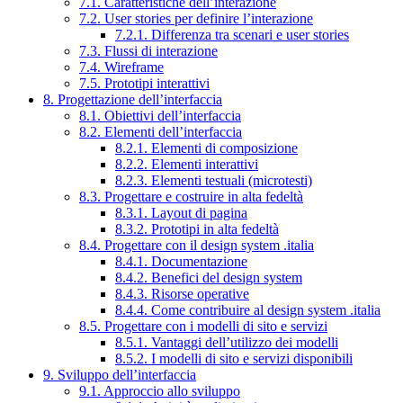
7.1. Caratteristiche dell’interazione
7.2. User stories per definire l’interazione
7.2.1. Differenza tra scenari e user stories
7.3. Flussi di interazione
7.4. Wireframe
7.5. Prototipi interattivi
8. Progettazione dell’interfaccia
8.1. Obiettivi dell’interfaccia
8.2. Elementi dell’interfaccia
8.2.1. Elementi di composizione
8.2.2. Elementi interattivi
8.2.3. Elementi testuali (microtesti)
8.3. Progettare e costruire in alta fedeltà
8.3.1. Layout di pagina
8.3.2. Prototipi in alta fedeltà
8.4. Progettare con il design system .italia
8.4.1. Documentazione
8.4.2. Benefici del design system
8.4.3. Risorse operative
8.4.4. Come contribuire al design system .italia
8.5. Progettare con i modelli di sito e servizi
8.5.1. Vantaggi dell’utilizzo dei modelli
8.5.2. I modelli di sito e servizi disponibili
9. Sviluppo dell’interfaccia
9.1. Approccio allo sviluppo