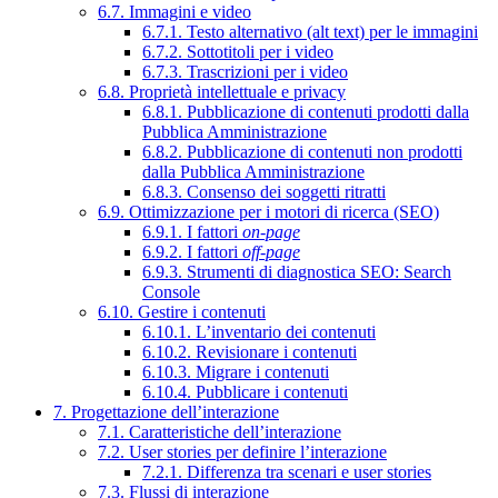
6.7. Immagini e video
6.7.1. Testo alternativo (alt text) per le immagini
6.7.2. Sottotitoli per i video
6.7.3. Trascrizioni per i video
6.8. Proprietà intellettuale e privacy
6.8.1. Pubblicazione di contenuti prodotti dalla
Pubblica Amministrazione
6.8.2. Pubblicazione di contenuti non prodotti
dalla Pubblica Amministrazione
6.8.3. Consenso dei soggetti ritratti
6.9. Ottimizzazione per i motori di ricerca (SEO)
6.9.1. I fattori
on-page
6.9.2. I fattori
off-page
6.9.3. Strumenti di diagnostica SEO: Search
Console
6.10. Gestire i contenuti
6.10.1. L’inventario dei contenuti
6.10.2. Revisionare i contenuti
6.10.3. Migrare i contenuti
6.10.4. Pubblicare i contenuti
7. Progettazione dell’interazione
7.1. Caratteristiche dell’interazione
7.2. User stories per definire l’interazione
7.2.1. Differenza tra scenari e user stories
7.3. Flussi di interazione