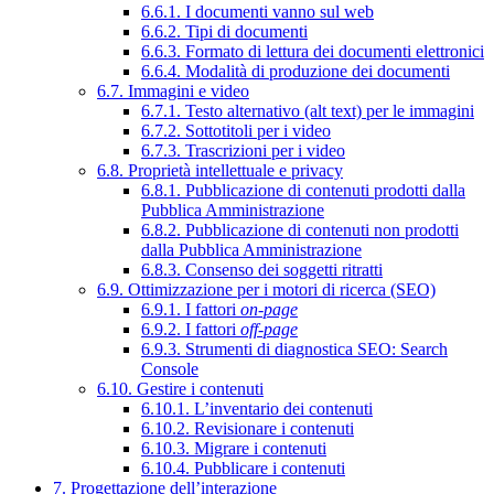
6.6.1. I documenti vanno sul web
6.6.2. Tipi di documenti
6.6.3. Formato di lettura dei documenti elettronici
6.6.4. Modalità di produzione dei documenti
6.7. Immagini e video
6.7.1. Testo alternativo (alt text) per le immagini
6.7.2. Sottotitoli per i video
6.7.3. Trascrizioni per i video
6.8. Proprietà intellettuale e privacy
6.8.1. Pubblicazione di contenuti prodotti dalla
Pubblica Amministrazione
6.8.2. Pubblicazione di contenuti non prodotti
dalla Pubblica Amministrazione
6.8.3. Consenso dei soggetti ritratti
6.9. Ottimizzazione per i motori di ricerca (SEO)
6.9.1. I fattori
on-page
6.9.2. I fattori
off-page
6.9.3. Strumenti di diagnostica SEO: Search
Console
6.10. Gestire i contenuti
6.10.1. L’inventario dei contenuti
6.10.2. Revisionare i contenuti
6.10.3. Migrare i contenuti
6.10.4. Pubblicare i contenuti
7. Progettazione dell’interazione