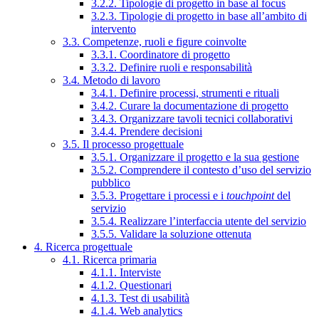
3.2.2. Tipologie di progetto in base al focus
3.2.3. Tipologie di progetto in base all’ambito di
intervento
3.3. Competenze, ruoli e figure coinvolte
3.3.1. Coordinatore di progetto
3.3.2. Definire ruoli e responsabilità
3.4. Metodo di lavoro
3.4.1. Definire processi, strumenti e rituali
3.4.2. Curare la documentazione di progetto
3.4.3. Organizzare tavoli tecnici collaborativi
3.4.4. Prendere decisioni
3.5. Il processo progettuale
3.5.1. Organizzare il progetto e la sua gestione
3.5.2. Comprendere il contesto d’uso del servizio
pubblico
3.5.3. Progettare i processi e i
touchpoint
del
servizio
3.5.4. Realizzare l’interfaccia utente del servizio
3.5.5. Validare la soluzione ottenuta
4. Ricerca progettuale
4.1. Ricerca primaria
4.1.1. Interviste
4.1.2. Questionari
4.1.3. Test di usabilità
4.1.4. Web analytics