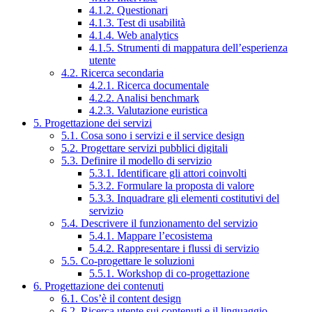
4.1.2. Questionari
4.1.3. Test di usabilità
4.1.4. Web analytics
4.1.5. Strumenti di mappatura dell’esperienza
utente
4.2. Ricerca secondaria
4.2.1. Ricerca documentale
4.2.2. Analisi benchmark
4.2.3. Valutazione euristica
5. Progettazione dei servizi
5.1. Cosa sono i servizi e il service design
5.2. Progettare servizi pubblici digitali
5.3. Definire il modello di servizio
5.3.1. Identificare gli attori coinvolti
5.3.2. Formulare la proposta di valore
5.3.3. Inquadrare gli elementi costitutivi del
servizio
5.4. Descrivere il funzionamento del servizio
5.4.1. Mappare l’ecosistema
5.4.2. Rappresentare i flussi di servizio
5.5. Co-progettare le soluzioni
5.5.1. Workshop di co-progettazione
6. Progettazione dei contenuti
6.1. Cos’è il content design
6.2. Ricerca utente sui contenuti e il linguaggio