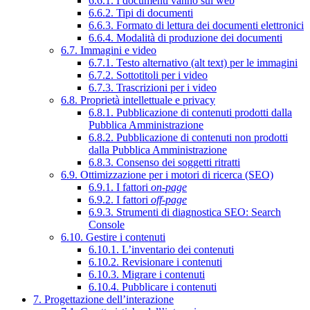
6.6.1. I documenti vanno sul web
6.6.2. Tipi di documenti
6.6.3. Formato di lettura dei documenti elettronici
6.6.4. Modalità di produzione dei documenti
6.7. Immagini e video
6.7.1. Testo alternativo (alt text) per le immagini
6.7.2. Sottotitoli per i video
6.7.3. Trascrizioni per i video
6.8. Proprietà intellettuale e privacy
6.8.1. Pubblicazione di contenuti prodotti dalla
Pubblica Amministrazione
6.8.2. Pubblicazione di contenuti non prodotti
dalla Pubblica Amministrazione
6.8.3. Consenso dei soggetti ritratti
6.9. Ottimizzazione per i motori di ricerca (SEO)
6.9.1. I fattori
on-page
6.9.2. I fattori
off-page
6.9.3. Strumenti di diagnostica SEO: Search
Console
6.10. Gestire i contenuti
6.10.1. L’inventario dei contenuti
6.10.2. Revisionare i contenuti
6.10.3. Migrare i contenuti
6.10.4. Pubblicare i contenuti
7. Progettazione dell’interazione