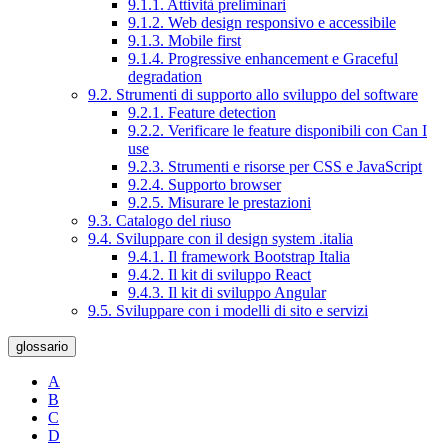
9.1.1. Attività preliminari
9.1.2. Web design responsivo e accessibile
9.1.3. Mobile first
9.1.4. Progressive enhancement e Graceful
degradation
9.2. Strumenti di supporto allo sviluppo del software
9.2.1. Feature detection
9.2.2. Verificare le feature disponibili con Can I
use
9.2.3. Strumenti e risorse per CSS e JavaScript
9.2.4. Supporto browser
9.2.5. Misurare le prestazioni
9.3. Catalogo del riuso
9.4. Sviluppare con il design system .italia
9.4.1. Il framework Bootstrap Italia
9.4.2. Il kit di sviluppo React
9.4.3. Il kit di sviluppo Angular
9.5. Sviluppare con i modelli di sito e servizi
glossario
A
B
C
D