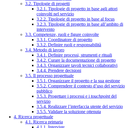
3.2. Tipologie di progetti
3.2.1. Tipologie di progetto in base agli attori
coinvolti nel servizio
3.2.2. Tipologie di progetto in base al focus
3.2.3. Tipologie di progetto in base all’ambito di
intervento
3.3. Competenze, ruoli e figure coinvolte
3.3.1. Coordinatore di progetto
3.3.2. Definire ruoli e responsabilità
3.4. Metodo di lavoro
3.4.1. Definire processi, strumenti e rituali
3.4.2. Curare la documentazione di progetto
3.4.3. Organizzare tavoli tecnici collaborativi
3.4.4. Prendere decisioni
3.5. Il processo progettuale
3.5.1. Organizzare il progetto e la sua gestione
3.5.2. Comprendere il contesto d’uso del servizio
pubblico
3.5.3. Progettare i processi e i
touchpoint
del
servizio
3.5.4. Realizzare l’interfaccia utente del servizio
3.5.5. Validare la soluzione ottenuta
4. Ricerca progettuale
4.1. Ricerca primaria
4.1.1. Interviste