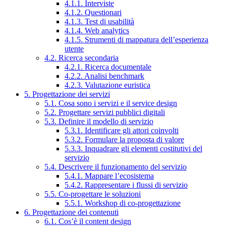
4.1.1. Interviste
4.1.2. Questionari
4.1.3. Test di usabilità
4.1.4. Web analytics
4.1.5. Strumenti di mappatura dell’esperienza
utente
4.2. Ricerca secondaria
4.2.1. Ricerca documentale
4.2.2. Analisi benchmark
4.2.3. Valutazione euristica
5. Progettazione dei servizi
5.1. Cosa sono i servizi e il service design
5.2. Progettare servizi pubblici digitali
5.3. Definire il modello di servizio
5.3.1. Identificare gli attori coinvolti
5.3.2. Formulare la proposta di valore
5.3.3. Inquadrare gli elementi costitutivi del
servizio
5.4. Descrivere il funzionamento del servizio
5.4.1. Mappare l’ecosistema
5.4.2. Rappresentare i flussi di servizio
5.5. Co-progettare le soluzioni
5.5.1. Workshop di co-progettazione
6. Progettazione dei contenuti
6.1. Cos’è il content design