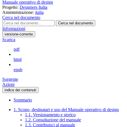
Manuale operativo di design
Progetto:
Designers Italia
Amministrazione:
italia
Cerca nel documento
Cerca nel documento
Informazioni
versione-corrente
Scarica
pdf
html
epub
Sorgente
Azioni
indice dei contenuti
Sommario
1. Scopo, destinatari e uso del Manuale operativo di design
1.1. Versionamento e storico
1.2. Consultazione del manuale
1.3. Contribuisci al manuale