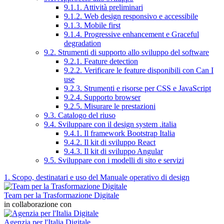
9.1.1. Attività preliminari
9.1.2. Web design responsivo e accessibile
9.1.3. Mobile first
9.1.4. Progressive enhancement e Graceful
degradation
9.2. Strumenti di supporto allo sviluppo del software
9.2.1. Feature detection
9.2.2. Verificare le feature disponibili con Can I
use
9.2.3. Strumenti e risorse per CSS e JavaScript
9.2.4. Supporto browser
9.2.5. Misurare le prestazioni
9.3. Catalogo del riuso
9.4. Sviluppare con il design system .italia
9.4.1. Il framework Bootstrap Italia
9.4.2. Il kit di sviluppo React
9.4.3. Il kit di sviluppo Angular
9.5. Sviluppare con i modelli di sito e servizi
1. Scopo, destinatari e uso del Manuale operativo di design
Team per la Trasformazione Digitale
in collaborazione con
Agenzia per l'Italia Digitale