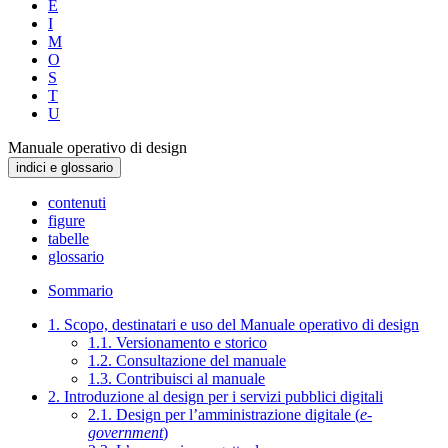
E
I
M
O
S
T
U
Manuale operativo di design
indici e glossario
contenuti
figure
tabelle
glossario
Sommario
1. Scopo, destinatari e uso del Manuale operativo di design
1.1. Versionamento e storico
1.2. Consultazione del manuale
1.3. Contribuisci al manuale
2. Introduzione al design per i servizi pubblici digitali
2.1. Design per l’amministrazione digitale (
e-
government
)