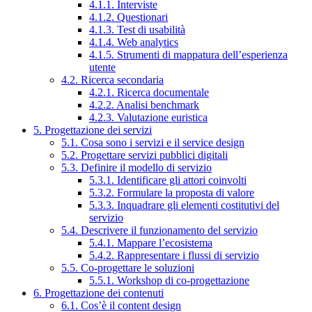
4.1.1. Interviste
4.1.2. Questionari
4.1.3. Test di usabilità
4.1.4. Web analytics
4.1.5. Strumenti di mappatura dell’esperienza
utente
4.2. Ricerca secondaria
4.2.1. Ricerca documentale
4.2.2. Analisi benchmark
4.2.3. Valutazione euristica
5. Progettazione dei servizi
5.1. Cosa sono i servizi e il service design
5.2. Progettare servizi pubblici digitali
5.3. Definire il modello di servizio
5.3.1. Identificare gli attori coinvolti
5.3.2. Formulare la proposta di valore
5.3.3. Inquadrare gli elementi costitutivi del
servizio
5.4. Descrivere il funzionamento del servizio
5.4.1. Mappare l’ecosistema
5.4.2. Rappresentare i flussi di servizio
5.5. Co-progettare le soluzioni
5.5.1. Workshop di co-progettazione
6. Progettazione dei contenuti
6.1. Cos’è il content design