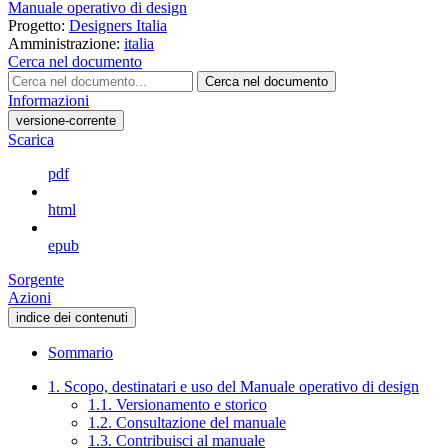
Manuale operativo di design
Progetto:
Designers Italia
Amministrazione:
italia
Cerca nel documento
Cerca nel documento
Informazioni
versione-corrente
Scarica
pdf
html
epub
Sorgente
Azioni
indice dei contenuti
Sommario
1. Scopo, destinatari e uso del Manuale operativo di design
1.1. Versionamento e storico
1.2. Consultazione del manuale
1.3. Contribuisci al manuale