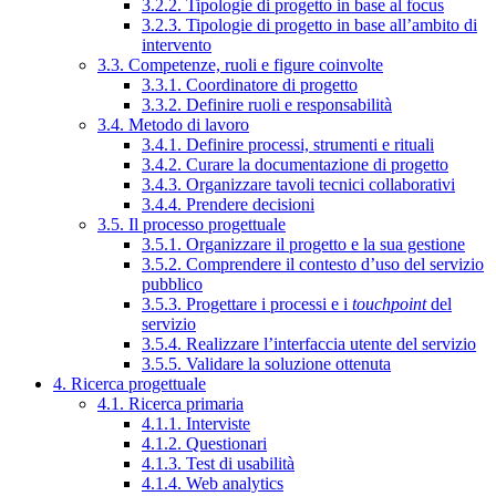
3.2.2. Tipologie di progetto in base al focus
3.2.3. Tipologie di progetto in base all’ambito di
intervento
3.3. Competenze, ruoli e figure coinvolte
3.3.1. Coordinatore di progetto
3.3.2. Definire ruoli e responsabilità
3.4. Metodo di lavoro
3.4.1. Definire processi, strumenti e rituali
3.4.2. Curare la documentazione di progetto
3.4.3. Organizzare tavoli tecnici collaborativi
3.4.4. Prendere decisioni
3.5. Il processo progettuale
3.5.1. Organizzare il progetto e la sua gestione
3.5.2. Comprendere il contesto d’uso del servizio
pubblico
3.5.3. Progettare i processi e i
touchpoint
del
servizio
3.5.4. Realizzare l’interfaccia utente del servizio
3.5.5. Validare la soluzione ottenuta
4. Ricerca progettuale
4.1. Ricerca primaria
4.1.1. Interviste
4.1.2. Questionari
4.1.3. Test di usabilità
4.1.4. Web analytics