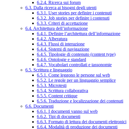
6.2.4. Ricerca sui forum
6.3. Dalla ricerca ai bisogni degli utenti
6.3.1. User stories per definire i contenuti
6.3.2. Job stories per definire i contenuti
6.3.3. Criteri di accettazione
6.4. Architettura dell’informazione
6.4.1. Definire l’architettura dell’informazione
6.4.2. Alberatura
6.4.3. Flussi di interazione
6.4.4. Sistemi di navigazione
6.4.5. Tipologie di contenuto (content type)
6.4.6. Ontologie e standard
6.4.7. Vocabolari controllati e tassonomie
6.5. Scrittura e linguaggio
6.5.1. Come leggono le persone sul web
6.5.2. Le regole per un linguaggio semplice
6.5.3. Microtesti
6.5.4. Scrittura collaborativa
6.5.5. Content critique
6.5.6. Traduzione e localizzazione dei contenuti
6.6. Documenti
6.6.1. I documenti vanno sul web
6.6.2. Tipi di documenti
6.6.3. Formato di lettura dei documenti elettronici
6.6.4. Modalità di produzione dei documenti