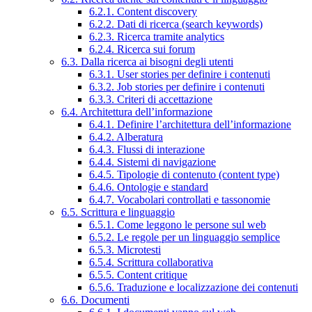
6.2.1. Content discovery
6.2.2. Dati di ricerca (search keywords)
6.2.3. Ricerca tramite analytics
6.2.4. Ricerca sui forum
6.3. Dalla ricerca ai bisogni degli utenti
6.3.1. User stories per definire i contenuti
6.3.2. Job stories per definire i contenuti
6.3.3. Criteri di accettazione
6.4. Architettura dell’informazione
6.4.1. Definire l’architettura dell’informazione
6.4.2. Alberatura
6.4.3. Flussi di interazione
6.4.4. Sistemi di navigazione
6.4.5. Tipologie di contenuto (content type)
6.4.6. Ontologie e standard
6.4.7. Vocabolari controllati e tassonomie
6.5. Scrittura e linguaggio
6.5.1. Come leggono le persone sul web
6.5.2. Le regole per un linguaggio semplice
6.5.3. Microtesti
6.5.4. Scrittura collaborativa
6.5.5. Content critique
6.5.6. Traduzione e localizzazione dei contenuti
6.6. Documenti