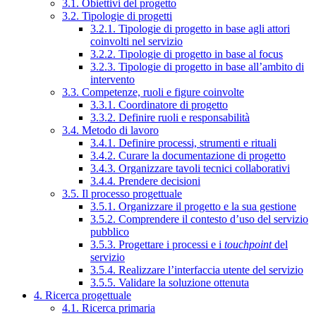
3.1. Obiettivi del progetto
3.2. Tipologie di progetti
3.2.1. Tipologie di progetto in base agli attori
coinvolti nel servizio
3.2.2. Tipologie di progetto in base al focus
3.2.3. Tipologie di progetto in base all’ambito di
intervento
3.3. Competenze, ruoli e figure coinvolte
3.3.1. Coordinatore di progetto
3.3.2. Definire ruoli e responsabilità
3.4. Metodo di lavoro
3.4.1. Definire processi, strumenti e rituali
3.4.2. Curare la documentazione di progetto
3.4.3. Organizzare tavoli tecnici collaborativi
3.4.4. Prendere decisioni
3.5. Il processo progettuale
3.5.1. Organizzare il progetto e la sua gestione
3.5.2. Comprendere il contesto d’uso del servizio
pubblico
3.5.3. Progettare i processi e i
touchpoint
del
servizio
3.5.4. Realizzare l’interfaccia utente del servizio
3.5.5. Validare la soluzione ottenuta
4. Ricerca progettuale
4.1. Ricerca primaria