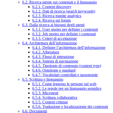
6.2. Ricerca utente sui contenuti e il linguaggio
6.2.1. Content discovery
6.2.2. Dati di ricerca (search keywords)
6.2.3. Ricerca tramite analytics
6.2.4. Ricerca sui forum
6.3. Dalla ricerca ai bisogni degli utenti
6.3.1. User stories per definire i contenuti
6.3.2. Job stories per definire i contenuti
6.3.3. Criteri di accettazione
6.4. Architettura dell’informazione
6.4.1. Definire l’architettura dell’informazione
6.4.2. Alberatura
6.4.3. Flussi di interazione
6.4.4. Sistemi di navigazione
6.4.5. Tipologie di contenuto (content type)
6.4.6. Ontologie e standard
6.4.7. Vocabolari controllati e tassonomie
6.5. Scrittura e linguaggio
6.5.1. Come leggono le persone sul web
6.5.2. Le regole per un linguaggio semplice
6.5.3. Microtesti
6.5.4. Scrittura collaborativa
6.5.5. Content critique
6.5.6. Traduzione e localizzazione dei contenuti
6.6. Documenti