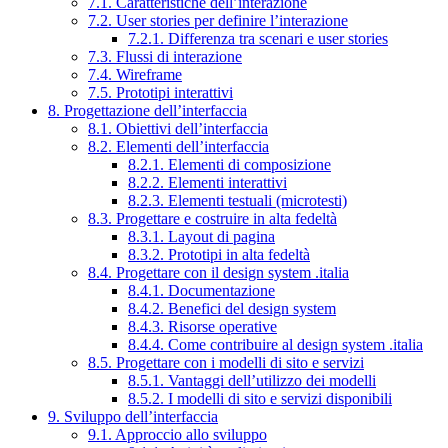
7.1. Caratteristiche dell’interazione
7.2. User stories per definire l’interazione
7.2.1. Differenza tra scenari e user stories
7.3. Flussi di interazione
7.4. Wireframe
7.5. Prototipi interattivi
8. Progettazione dell’interfaccia
8.1. Obiettivi dell’interfaccia
8.2. Elementi dell’interfaccia
8.2.1. Elementi di composizione
8.2.2. Elementi interattivi
8.2.3. Elementi testuali (microtesti)
8.3. Progettare e costruire in alta fedeltà
8.3.1. Layout di pagina
8.3.2. Prototipi in alta fedeltà
8.4. Progettare con il design system .italia
8.4.1. Documentazione
8.4.2. Benefici del design system
8.4.3. Risorse operative
8.4.4. Come contribuire al design system .italia
8.5. Progettare con i modelli di sito e servizi
8.5.1. Vantaggi dell’utilizzo dei modelli
8.5.2. I modelli di sito e servizi disponibili
9. Sviluppo dell’interfaccia
9.1. Approccio allo sviluppo