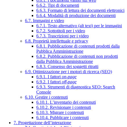
6.6.1. I documenti vanno sul web
6.6.2. Tipi di documenti
6.6.3. Formato di lettura dei documenti elettronici
6.6.4. Modalità di produzione dei documenti
6.7. Immagini e video
6.7.1. Testo alternativo (alt text) per le immagini
6.7.2. Sottotitoli per i video
6.7.3. Trascrizioni per i video
6.8. Proprietà intellettuale e privacy
6.8.1. Pubblicazione di contenuti prodotti dalla
Pubblica Amministrazione
6.8.2. Pubblicazione di contenuti non prodotti
dalla Pubblica Amministrazione
6.8.3. Consenso dei soggetti ritratti
6.9. Ottimizzazione per i motori di ricerca (SEO)
6.9.1. I fattori
on-page
6.9.2. I fattori
off-page
6.9.3. Strumenti di diagnostica SEO: Search
Console
6.10. Gestire i contenuti
6.10.1. L’inventario dei contenuti
6.10.2. Revisionare i contenuti
6.10.3. Migrare i contenuti
6.10.4. Pubblicare i contenuti
7. Progettazione dell’interazione