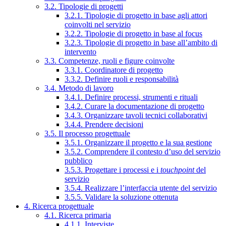
3.2. Tipologie di progetti
3.2.1. Tipologie di progetto in base agli attori
coinvolti nel servizio
3.2.2. Tipologie di progetto in base al focus
3.2.3. Tipologie di progetto in base all’ambito di
intervento
3.3. Competenze, ruoli e figure coinvolte
3.3.1. Coordinatore di progetto
3.3.2. Definire ruoli e responsabilità
3.4. Metodo di lavoro
3.4.1. Definire processi, strumenti e rituali
3.4.2. Curare la documentazione di progetto
3.4.3. Organizzare tavoli tecnici collaborativi
3.4.4. Prendere decisioni
3.5. Il processo progettuale
3.5.1. Organizzare il progetto e la sua gestione
3.5.2. Comprendere il contesto d’uso del servizio
pubblico
3.5.3. Progettare i processi e i
touchpoint
del
servizio
3.5.4. Realizzare l’interfaccia utente del servizio
3.5.5. Validare la soluzione ottenuta
4. Ricerca progettuale
4.1. Ricerca primaria
4.1.1. Interviste