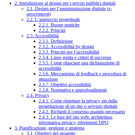
2. Introduzione al design per i servizi pubblici digitali
2.1. Design per l’amministrazione digitale (
e-
government
)
2.2. L’approccio progettuale
2.2.1. Buone pratiche
2.2.2. Principi
2.3. Accessibilità
2.3.1. Definizione
2.3.2. Accessibilità by design
2.3.3. Principi per l’accessibilità
2.3.4. Linee guida e criteri di successo
2.3.5. Come rilasciare una dichiarazione di
accessibilità
2.3.6. Meccanismo di feedback e procedura di
attuazione
2.3.7. Obiettivi accessibilità
2.3.8. Normativa e approfondimenti
2.4. Privacy
2.4.1. Come rispettare la privacy sin dalla
progettazione di un sito o servizio digitale
2.4.2. Richiedi il consenso quando necessario
2.4.3. Le basi del sito web: architettura,
informativa privacy, riferimenti DPO
3. Pianificazione, gestione e strategia
3.1. Obiettivi del progetto