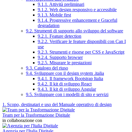
9.1.1. Attività preliminari
9.1.2. Web design responsivo e accessibile
9.1.3. Mobile first
9.1.4. Progressive enhancement e Graceful
degradation
9.2. Strumenti di supporto allo sviluppo del software
9.2.1. Feature detection
9.2.2. Verificare le feature disponibili con Can I
use
9.2.3. Strumenti e risorse per CSS e JavaScript
9.2.4. Supporto browser
9.2.5. Misurare le prestazioni
9.3. Catalogo del riuso
9.4. Sviluppare con il design system .italia
9.4.1. Il framework Bootstrap Italia
9.4.2. Il kit di sviluppo React
9.4.3. Il kit di sviluppo Angular
9.5. Sviluppare con i modelli di sito e servizi
1. Scopo, destinatari e uso del Manuale operativo di design
Team per la Trasformazione Digitale
in collaborazione con
Agenzia per l'Italia Digitale