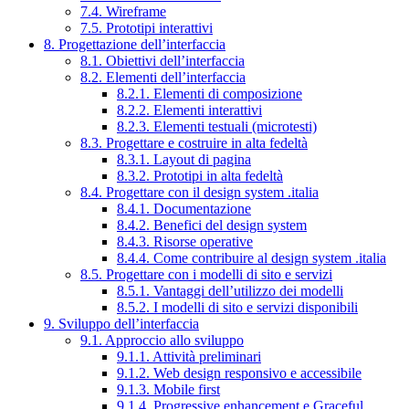
7.4. Wireframe
7.5. Prototipi interattivi
8. Progettazione dell’interfaccia
8.1. Obiettivi dell’interfaccia
8.2. Elementi dell’interfaccia
8.2.1. Elementi di composizione
8.2.2. Elementi interattivi
8.2.3. Elementi testuali (microtesti)
8.3. Progettare e costruire in alta fedeltà
8.3.1. Layout di pagina
8.3.2. Prototipi in alta fedeltà
8.4. Progettare con il design system .italia
8.4.1. Documentazione
8.4.2. Benefici del design system
8.4.3. Risorse operative
8.4.4. Come contribuire al design system .italia
8.5. Progettare con i modelli di sito e servizi
8.5.1. Vantaggi dell’utilizzo dei modelli
8.5.2. I modelli di sito e servizi disponibili
9. Sviluppo dell’interfaccia
9.1. Approccio allo sviluppo
9.1.1. Attività preliminari
9.1.2. Web design responsivo e accessibile
9.1.3. Mobile first
9.1.4. Progressive enhancement e Graceful