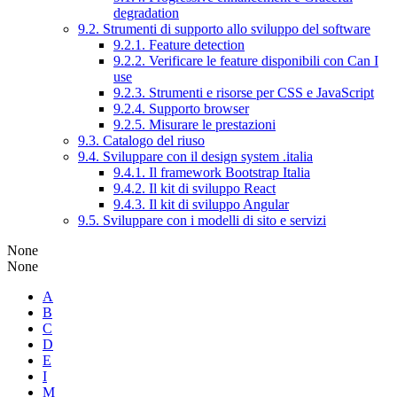
degradation
9.2. Strumenti di supporto allo sviluppo del software
9.2.1. Feature detection
9.2.2. Verificare le feature disponibili con Can I
use
9.2.3. Strumenti e risorse per CSS e JavaScript
9.2.4. Supporto browser
9.2.5. Misurare le prestazioni
9.3. Catalogo del riuso
9.4. Sviluppare con il design system .italia
9.4.1. Il framework Bootstrap Italia
9.4.2. Il kit di sviluppo React
9.4.3. Il kit di sviluppo Angular
9.5. Sviluppare con i modelli di sito e servizi
None
None
A
B
C
D
E
I
M