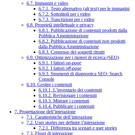
6.7. Immagini e video
6.7.1. Testo alternativo (alt text) per le immagini
6.7.2. Sottotitoli per i video
6.7.3. Trascrizioni per i video
6.8. Proprietà intellettuale e privacy
6.8.1. Pubblicazione di contenuti prodotti dalla
Pubblica Amministrazione
6.8.2. Pubblicazione di contenuti non prodotti
dalla Pubblica Amministrazione
6.8.3. Consenso dei soggetti ritratti
6.9. Ottimizzazione per i motori di ricerca (SEO)
6.9.1. I fattori
on-page
6.9.2. I fattori
off-page
6.9.3. Strumenti di diagnostica SEO: Search
Console
6.10. Gestire i contenuti
6.10.1. L’inventario dei contenuti
6.10.2. Revisionare i contenuti
6.10.3. Migrare i contenuti
6.10.4. Pubblicare i contenuti
7. Progettazione dell’interazione
7.1. Caratteristiche dell’interazione
7.2. User stories per definire l’interazione
7.2.1. Differenza tra scenari e user stories
7.3. Flussi di interazione