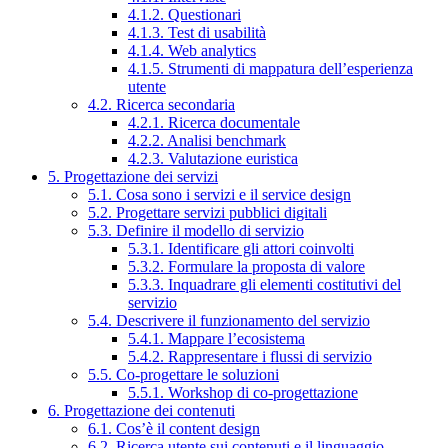
4.1.2. Questionari
4.1.3. Test di usabilità
4.1.4. Web analytics
4.1.5. Strumenti di mappatura dell’esperienza
utente
4.2. Ricerca secondaria
4.2.1. Ricerca documentale
4.2.2. Analisi benchmark
4.2.3. Valutazione euristica
5. Progettazione dei servizi
5.1. Cosa sono i servizi e il service design
5.2. Progettare servizi pubblici digitali
5.3. Definire il modello di servizio
5.3.1. Identificare gli attori coinvolti
5.3.2. Formulare la proposta di valore
5.3.3. Inquadrare gli elementi costitutivi del
servizio
5.4. Descrivere il funzionamento del servizio
5.4.1. Mappare l’ecosistema
5.4.2. Rappresentare i flussi di servizio
5.5. Co-progettare le soluzioni
5.5.1. Workshop di co-progettazione
6. Progettazione dei contenuti
6.1. Cos’è il content design
6.2. Ricerca utente sui contenuti e il linguaggio