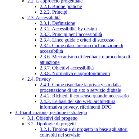
2.2. L’approccio progettuale
2.2.1. Buone pratiche
2.2.2. Principi
2.3. Accessibilità
2.3.1. Definizione
2.3.2. Accessibilità by design
2.3.3. Principi per l’accessibilità
2.3.4. Linee guida e criteri di successo
2.3.5. Come rilasciare una dichiarazione di
accessibilità
2.3.6. Meccanismo di feedback e procedura di
attuazione
2.3.7. Obiettivi accessibilità
2.3.8. Normativa e approfondimenti
2.4. Privacy
2.4.1. Come rispettare la privacy sin dalla
progettazione di un sito o servizio digitale
2.4.2. Richiedi il consenso quando necessario
2.4.3. Le basi del sito web: architettura,
informativa privacy, riferimenti DPO
3. Pianificazione, gestione e strategia
3.1. Obiettivi del progetto
3.2. Tipologie di progetti
3.2.1. Tipologie di progetto in base agli attori
coinvolti nel servizio