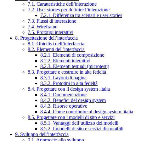
7.1. Caratteristiche dell’interazione
7.2. User stories per definire l’interazione
7.2.1. Differenza tra scenari e user stories
7.3. Flussi di interazione
7.4. Wireframe
7.5. Prototipi interattivi
8. Progettazione dell’interfaccia
8.1. Obiettivi dell’interfaccia
8.2. Elementi dell’interfaccia
8.2.1. Elementi di composizione
8.2.2. Elementi interattivi
8.2.3. Elementi testuali (microtesti)
8.3. Progettare e costruire in alta fedeltà
8.3.1. Layout di pagina
8.3.2. Prototipi in alta fedeltà
8.4. Progettare con il design system .italia
8.4.1. Documentazione
8.4.2. Benefici del design system
8.4.3. Risorse operative
8.4.4. Come contribuire al design system .italia
8.5. Progettare con i modelli di sito e servizi
8.5.1. Vantaggi dell’utilizzo dei modelli
8.5.2. I modelli di sito e servizi disponibili
9. Sviluppo dell’interfaccia
9.1. Approccio allo sviluppo