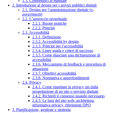
1.3. Contribuisci al manuale
2. Introduzione al design per i servizi pubblici digitali
2.1. Design per l’amministrazione digitale (
e-
government
)
2.2. L’approccio progettuale
2.2.1. Buone pratiche
2.2.2. Principi
2.3. Accessibilità
2.3.1. Definizione
2.3.2. Accessibilità by design
2.3.3. Principi per l’accessibilità
2.3.4. Linee guida e criteri di successo
2.3.5. Come rilasciare una dichiarazione di
accessibilità
2.3.6. Meccanismo di feedback e procedura di
attuazione
2.3.7. Obiettivi accessibilità
2.3.8. Normativa e approfondimenti
2.4. Privacy
2.4.1. Come rispettare la privacy sin dalla
progettazione di un sito o servizio digitale
2.4.2. Richiedi il consenso quando necessario
2.4.3. Le basi del sito web: architettura,
informativa privacy, riferimenti DPO
3. Pianificazione, gestione e strategia