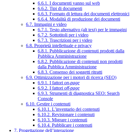
6.6.1. I documenti vanno sul web
6.6.2. Tipi di documenti
6.6.3. Formato di lettura dei documenti elettronici
6.6.4. Modalità di produzione dei documenti
6.7. Immagini e video
6.7.1. Testo alternativo (alt text) per le immagini
6.7.2. Sottotitoli per i video
6.7.3. Trascrizioni per i video
6.8. Proprietà intellettuale e privacy
6.8.1. Pubblicazione di contenuti prodotti dalla
Pubblica Amministrazione
6.8.2. Pubblicazione di contenuti non prodotti
dalla Pubblica Amministrazione
6.8.3. Consenso dei soggetti ritratti
6.9. Ottimizzazione per i motori di ricerca (SEO)
6.9.1. I fattori
on-page
6.9.2. I fattori
off-page
6.9.3. Strumenti di diagnostica SEO: Search
Console
6.10. Gestire i contenuti
6.10.1. L’inventario dei contenuti
6.10.2. Revisionare i contenuti
6.10.3. Migrare i contenuti
6.10.4. Pubblicare i contenuti
7. Progettazione dell’interazione