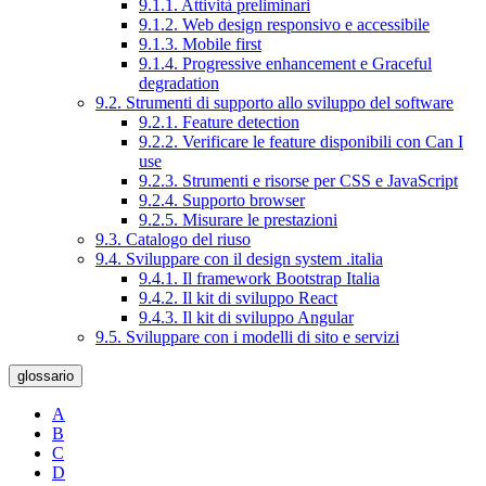
9.1.1. Attività preliminari
9.1.2. Web design responsivo e accessibile
9.1.3. Mobile first
9.1.4. Progressive enhancement e Graceful
degradation
9.2. Strumenti di supporto allo sviluppo del software
9.2.1. Feature detection
9.2.2. Verificare le feature disponibili con Can I
use
9.2.3. Strumenti e risorse per CSS e JavaScript
9.2.4. Supporto browser
9.2.5. Misurare le prestazioni
9.3. Catalogo del riuso
9.4. Sviluppare con il design system .italia
9.4.1. Il framework Bootstrap Italia
9.4.2. Il kit di sviluppo React
9.4.3. Il kit di sviluppo Angular
9.5. Sviluppare con i modelli di sito e servizi
glossario
A
B
C
D