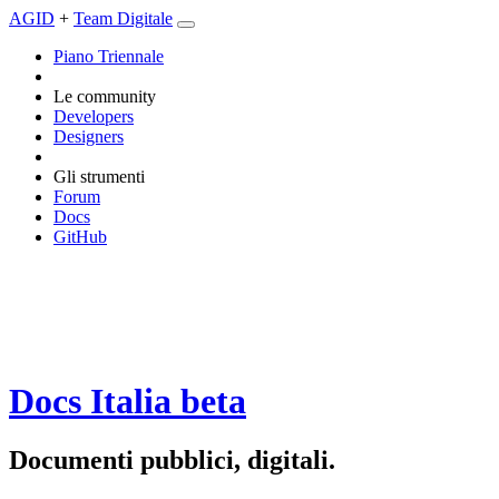
AGID
+
Team Digitale
Piano Triennale
Le community
Developers
Designers
Gli strumenti
Forum
Docs
GitHub
Docs Italia
beta
Documenti pubblici, digitali.