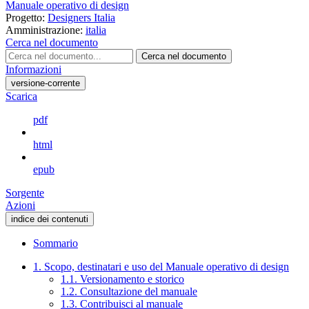
Manuale operativo di design
Progetto:
Designers Italia
Amministrazione:
italia
Cerca nel documento
Cerca nel documento
Informazioni
versione-corrente
Scarica
pdf
html
epub
Sorgente
Azioni
indice dei contenuti
Sommario
1. Scopo, destinatari e uso del Manuale operativo di design
1.1. Versionamento e storico
1.2. Consultazione del manuale
1.3. Contribuisci al manuale