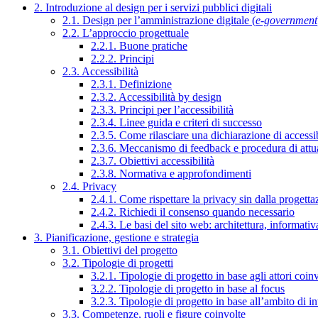
2. Introduzione al design per i servizi pubblici digitali
2.1. Design per l’amministrazione digitale (
e-government
2.2. L’approccio progettuale
2.2.1. Buone pratiche
2.2.2. Principi
2.3. Accessibilità
2.3.1. Definizione
2.3.2. Accessibilità by design
2.3.3. Principi per l’accessibilità
2.3.4. Linee guida e criteri di successo
2.3.5. Come rilasciare una dichiarazione di accessib
2.3.6. Meccanismo di feedback e procedura di attu
2.3.7. Obiettivi accessibilità
2.3.8. Normativa e approfondimenti
2.4. Privacy
2.4.1. Come rispettare la privacy sin dalla progettaz
2.4.2. Richiedi il consenso quando necessario
2.4.3. Le basi del sito web: architettura, informati
3. Pianificazione, gestione e strategia
3.1. Obiettivi del progetto
3.2. Tipologie di progetti
3.2.1. Tipologie di progetto in base agli attori coinv
3.2.2. Tipologie di progetto in base al focus
3.2.3. Tipologie di progetto in base all’ambito di i
3.3. Competenze, ruoli e figure coinvolte