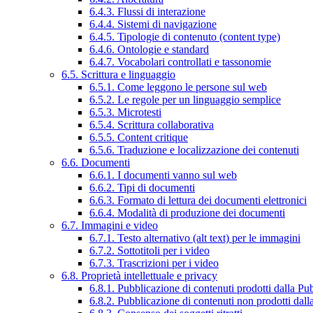
6.4.3. Flussi di interazione
6.4.4. Sistemi di navigazione
6.4.5. Tipologie di contenuto (content type)
6.4.6. Ontologie e standard
6.4.7. Vocabolari controllati e tassonomie
6.5. Scrittura e linguaggio
6.5.1. Come leggono le persone sul web
6.5.2. Le regole per un linguaggio semplice
6.5.3. Microtesti
6.5.4. Scrittura collaborativa
6.5.5. Content critique
6.5.6. Traduzione e localizzazione dei contenuti
6.6. Documenti
6.6.1. I documenti vanno sul web
6.6.2. Tipi di documenti
6.6.3. Formato di lettura dei documenti elettronici
6.6.4. Modalità di produzione dei documenti
6.7. Immagini e video
6.7.1. Testo alternativo (alt text) per le immagini
6.7.2. Sottotitoli per i video
6.7.3. Trascrizioni per i video
6.8. Proprietà intellettuale e privacy
6.8.1. Pubblicazione di contenuti prodotti dalla P
6.8.2. Pubblicazione di contenuti non prodotti dal