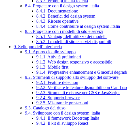
8.3.2. Prototipi in alta fedeltà
8.4. Progettare con il design system .italia
8.4.1. Documentazione
8.4.2. Benefici del design system
8.4.3. Risorse operative
8.4.4. Come contribuire al design system .italia
8.5. Progettare con i modelli di sito e servizi
8.5.1. Vantaggi dell’utilizzo dei modelli
8.5.2. I modelli di sito e servizi disponibili
9. Sviluppo dell’interfaccia
9.1. Approccio allo sviluppo
9.1.1. Attività preliminari
9.1.2. Web design responsivo e accessibile
9.1.3. Mobile first
9.1.4. Progressive enhancement e Graceful degrad
9.2. Strumenti di supporto allo sviluppo del software
9.2.1. Feature detection
9.2.2. Verificare le feature disponibili con Can I us
9.2.3. Strumenti e risorse per CSS e JavaScript
9.2.4. Supporto browser
9.2.5. Misurare le prestazioni
9.3. Catalogo del riuso
9.4. Sviluppare con il design system .italia
9.4.1. Il framework Bootstrap Italia
9.4.2. Il kit di sviluppo React