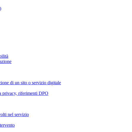
)
ilità
azione
ione di un sito o servizio digitale
va privacy, riferimenti DPO
olti nel servizio
ntervento