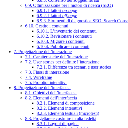
6.8.3. Consenso dei soggetti ritratti
6.9. Ottimizzazione per i motori di ricerca (SEO)
6.9.1. I fattori
on-page
6.9.2. I fattori
off-page
6.9.3. Strumenti di diagnostica SEO: Search Cons
6.10. Gestire i contenuti
6.10.1. L’inventario dei contenuti
6.10.2. Revisionare i contenuti
6.10.3. Migrare i contenuti
6.10.4. Pubblicare i contenuti
7. Progettazione dell’interazione
7.1. Caratteristiche dell’interazione
7.2. User stories per definire l’interazione
7.2.1. Differenza tra scenari e user stories
7.3. Flussi di interazione
7.4. Wireframe
7.5. Prototipi interattivi
8. Progettazione dell’interfaccia
8.1. Obiettivi dell’interfaccia
8.2. Elementi dell’interfaccia
8.2.1. Elementi di composizione
8.2.2. Elementi interattivi
8.2.3. Elementi testuali (microtesti)
8.3. Progettare e costruire in alta fedeltà
8.3.1. Layout di pagina