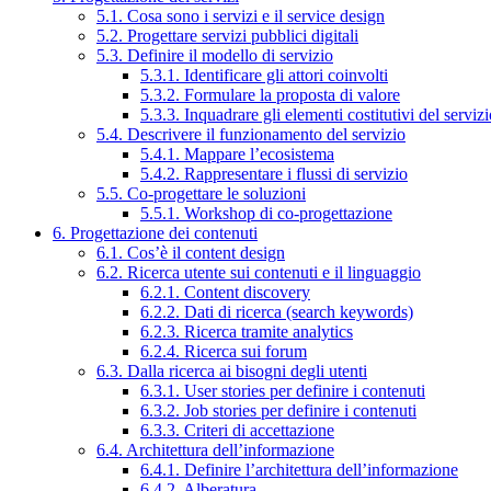
5.1. Cosa sono i servizi e il service design
5.2. Progettare servizi pubblici digitali
5.3. Definire il modello di servizio
5.3.1. Identificare gli attori coinvolti
5.3.2. Formulare la proposta di valore
5.3.3. Inquadrare gli elementi costitutivi del serviz
5.4. Descrivere il funzionamento del servizio
5.4.1. Mappare l’ecosistema
5.4.2. Rappresentare i flussi di servizio
5.5. Co-progettare le soluzioni
5.5.1. Workshop di co-progettazione
6. Progettazione dei contenuti
6.1. Cos’è il content design
6.2. Ricerca utente sui contenuti e il linguaggio
6.2.1. Content discovery
6.2.2. Dati di ricerca (search keywords)
6.2.3. Ricerca tramite analytics
6.2.4. Ricerca sui forum
6.3. Dalla ricerca ai bisogni degli utenti
6.3.1. User stories per definire i contenuti
6.3.2. Job stories per definire i contenuti
6.3.3. Criteri di accettazione
6.4. Architettura dell’informazione
6.4.1. Definire l’architettura dell’informazione
6.4.2. Alberatura