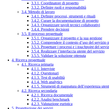
3.3.1. Coordinatore di progetto
3.3.2. Definire ruoli e responsabilità
3.4. Metodo di lavoro
3.4.1. Definire processi, strumenti e rituali
3.4.2. Curare la documentazione di progetto
3.4.3. Organizzare tavoli tecnici collaborativi
3.4.4. Prendere decisioni
3.5. Il processo progettuale
3.5.1. Organizzare il progetto e la sua gestione
3.5.2. Comprendere il contesto d’uso del servizio 
3.5.3. Progettare i processi e i
touchpoint
del servi
3.5.4. Realizzare l’interfaccia utente del servizio
3.5.5. Validare la soluzione ottenuta
4. Ricerca progettuale
4.1. Ricerca primaria
4.1.1. Interviste
4.1.2. Questionari
4.1.3. Test di usabilità
4.1.4. Web analytics
4.1.5. Strumenti di mappatura dell’esperienza uten
4.2. Ricerca secondaria
4.2.1. Ricerca documentale
4.2.2. Analisi benchmark
4.2.3. Valutazione euristica
5. Progettazione dei servizi