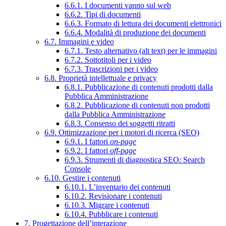
6.6.1. I documenti vanno sul web
6.6.2. Tipi di documenti
6.6.3. Formato di lettura dei documenti elettronici
6.6.4. Modalità di produzione dei documenti
6.7. Immagini e video
6.7.1. Testo alternativo (alt text) per le immagini
6.7.2. Sottotitoli per i video
6.7.3. Trascrizioni per i video
6.8. Proprietà intellettuale e privacy
6.8.1. Pubblicazione di contenuti prodotti dalla
Pubblica Amministrazione
6.8.2. Pubblicazione di contenuti non prodotti
dalla Pubblica Amministrazione
6.8.3. Consenso dei soggetti ritratti
6.9. Ottimizzazione per i motori di ricerca (SEO)
6.9.1. I fattori
on-page
6.9.2. I fattori
off-page
6.9.3. Strumenti di diagnostica SEO: Search
Console
6.10. Gestire i contenuti
6.10.1. L’inventario dei contenuti
6.10.2. Revisionare i contenuti
6.10.3. Migrare i contenuti
6.10.4. Pubblicare i contenuti
7. Progettazione dell’interazione