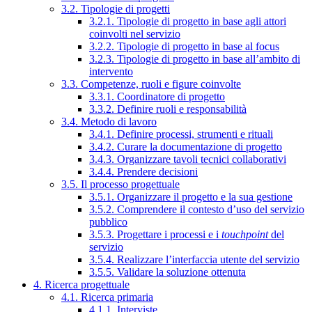
3.2. Tipologie di progetti
3.2.1. Tipologie di progetto in base agli attori
coinvolti nel servizio
3.2.2. Tipologie di progetto in base al focus
3.2.3. Tipologie di progetto in base all’ambito di
intervento
3.3. Competenze, ruoli e figure coinvolte
3.3.1. Coordinatore di progetto
3.3.2. Definire ruoli e responsabilità
3.4. Metodo di lavoro
3.4.1. Definire processi, strumenti e rituali
3.4.2. Curare la documentazione di progetto
3.4.3. Organizzare tavoli tecnici collaborativi
3.4.4. Prendere decisioni
3.5. Il processo progettuale
3.5.1. Organizzare il progetto e la sua gestione
3.5.2. Comprendere il contesto d’uso del servizio
pubblico
3.5.3. Progettare i processi e i
touchpoint
del
servizio
3.5.4. Realizzare l’interfaccia utente del servizio
3.5.5. Validare la soluzione ottenuta
4. Ricerca progettuale
4.1. Ricerca primaria
4.1.1. Interviste