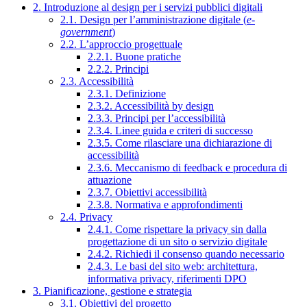
2. Introduzione al design per i servizi pubblici digitali
2.1. Design per l’amministrazione digitale (
e-
government
)
2.2. L’approccio progettuale
2.2.1. Buone pratiche
2.2.2. Principi
2.3. Accessibilità
2.3.1. Definizione
2.3.2. Accessibilità by design
2.3.3. Principi per l’accessibilità
2.3.4. Linee guida e criteri di successo
2.3.5. Come rilasciare una dichiarazione di
accessibilità
2.3.6. Meccanismo di feedback e procedura di
attuazione
2.3.7. Obiettivi accessibilità
2.3.8. Normativa e approfondimenti
2.4. Privacy
2.4.1. Come rispettare la privacy sin dalla
progettazione di un sito o servizio digitale
2.4.2. Richiedi il consenso quando necessario
2.4.3. Le basi del sito web: architettura,
informativa privacy, riferimenti DPO
3. Pianificazione, gestione e strategia
3.1. Obiettivi del progetto