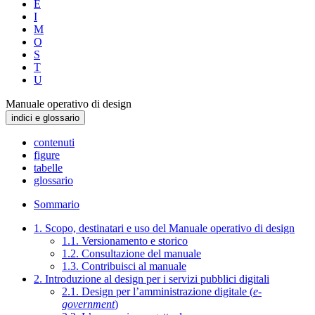
E
I
M
O
S
T
U
Manuale operativo di design
indici e glossario
contenuti
figure
tabelle
glossario
Sommario
1. Scopo, destinatari e uso del Manuale operativo di design
1.1. Versionamento e storico
1.2. Consultazione del manuale
1.3. Contribuisci al manuale
2. Introduzione al design per i servizi pubblici digitali
2.1. Design per l’amministrazione digitale (
e-
government
)