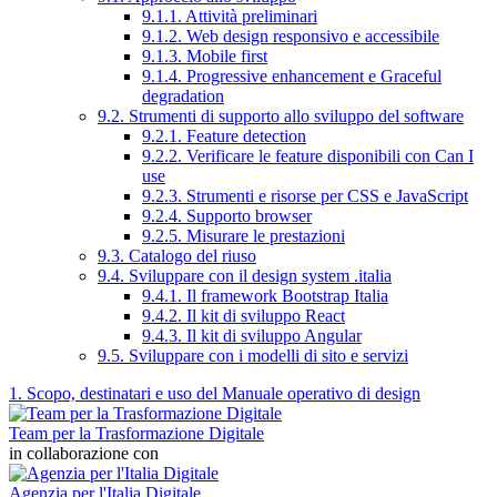
9.1.1. Attività preliminari
9.1.2. Web design responsivo e accessibile
9.1.3. Mobile first
9.1.4. Progressive enhancement e Graceful
degradation
9.2. Strumenti di supporto allo sviluppo del software
9.2.1. Feature detection
9.2.2. Verificare le feature disponibili con Can I
use
9.2.3. Strumenti e risorse per CSS e JavaScript
9.2.4. Supporto browser
9.2.5. Misurare le prestazioni
9.3. Catalogo del riuso
9.4. Sviluppare con il design system .italia
9.4.1. Il framework Bootstrap Italia
9.4.2. Il kit di sviluppo React
9.4.3. Il kit di sviluppo Angular
9.5. Sviluppare con i modelli di sito e servizi
1. Scopo, destinatari e uso del Manuale operativo di design
Team per la Trasformazione Digitale
in collaborazione con
Agenzia per l'Italia Digitale