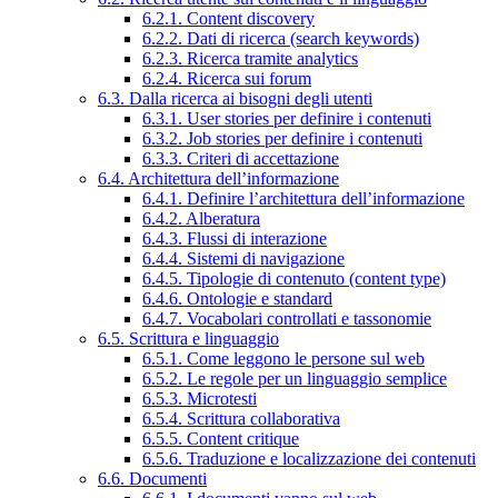
6.2.1. Content discovery
6.2.2. Dati di ricerca (search keywords)
6.2.3. Ricerca tramite analytics
6.2.4. Ricerca sui forum
6.3. Dalla ricerca ai bisogni degli utenti
6.3.1. User stories per definire i contenuti
6.3.2. Job stories per definire i contenuti
6.3.3. Criteri di accettazione
6.4. Architettura dell’informazione
6.4.1. Definire l’architettura dell’informazione
6.4.2. Alberatura
6.4.3. Flussi di interazione
6.4.4. Sistemi di navigazione
6.4.5. Tipologie di contenuto (content type)
6.4.6. Ontologie e standard
6.4.7. Vocabolari controllati e tassonomie
6.5. Scrittura e linguaggio
6.5.1. Come leggono le persone sul web
6.5.2. Le regole per un linguaggio semplice
6.5.3. Microtesti
6.5.4. Scrittura collaborativa
6.5.5. Content critique
6.5.6. Traduzione e localizzazione dei contenuti
6.6. Documenti