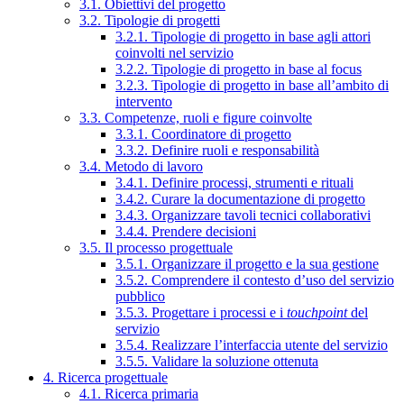
3.1. Obiettivi del progetto
3.2. Tipologie di progetti
3.2.1. Tipologie di progetto in base agli attori
coinvolti nel servizio
3.2.2. Tipologie di progetto in base al focus
3.2.3. Tipologie di progetto in base all’ambito di
intervento
3.3. Competenze, ruoli e figure coinvolte
3.3.1. Coordinatore di progetto
3.3.2. Definire ruoli e responsabilità
3.4. Metodo di lavoro
3.4.1. Definire processi, strumenti e rituali
3.4.2. Curare la documentazione di progetto
3.4.3. Organizzare tavoli tecnici collaborativi
3.4.4. Prendere decisioni
3.5. Il processo progettuale
3.5.1. Organizzare il progetto e la sua gestione
3.5.2. Comprendere il contesto d’uso del servizio
pubblico
3.5.3. Progettare i processi e i
touchpoint
del
servizio
3.5.4. Realizzare l’interfaccia utente del servizio
3.5.5. Validare la soluzione ottenuta
4. Ricerca progettuale
4.1. Ricerca primaria