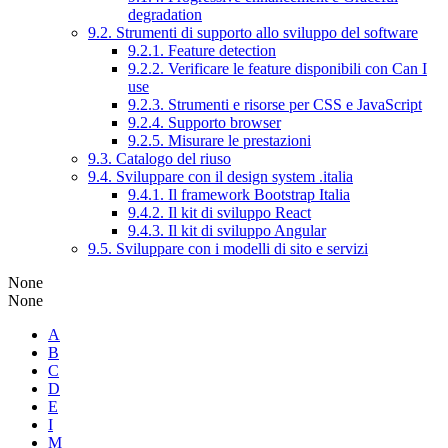
degradation
9.2. Strumenti di supporto allo sviluppo del software
9.2.1. Feature detection
9.2.2. Verificare le feature disponibili con Can I
use
9.2.3. Strumenti e risorse per CSS e JavaScript
9.2.4. Supporto browser
9.2.5. Misurare le prestazioni
9.3. Catalogo del riuso
9.4. Sviluppare con il design system .italia
9.4.1. Il framework Bootstrap Italia
9.4.2. Il kit di sviluppo React
9.4.3. Il kit di sviluppo Angular
9.5. Sviluppare con i modelli di sito e servizi
None
None
A
B
C
D
E
I
M