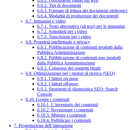
6.6.1. I documenti vanno sul web
6.6.2. Tipi di documenti
6.6.3. Formato di lettura dei documenti elettronici
6.6.4. Modalità di produzione dei documenti
6.7. Immagini e video
6.7.1. Testo alternativo (alt text) per le immagini
6.7.2. Sottotitoli per i video
6.7.3. Trascrizioni per i video
6.8. Proprietà intellettuale e privacy
6.8.1. Pubblicazione di contenuti prodotti dalla
Pubblica Amministrazione
6.8.2. Pubblicazione di contenuti non prodotti
dalla Pubblica Amministrazione
6.8.3. Consenso dei soggetti ritratti
6.9. Ottimizzazione per i motori di ricerca (SEO)
6.9.1. I fattori
on-page
6.9.2. I fattori
off-page
6.9.3. Strumenti di diagnostica SEO: Search
Console
6.10. Gestire i contenuti
6.10.1. L’inventario dei contenuti
6.10.2. Revisionare i contenuti
6.10.3. Migrare i contenuti
6.10.4. Pubblicare i contenuti
7. Progettazione dell’interazione