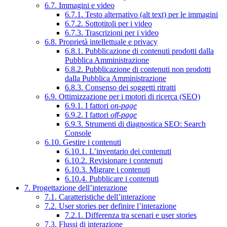
6.7. Immagini e video
6.7.1. Testo alternativo (alt text) per le immagini
6.7.2. Sottotitoli per i video
6.7.3. Trascrizioni per i video
6.8. Proprietà intellettuale e privacy
6.8.1. Pubblicazione di contenuti prodotti dalla
Pubblica Amministrazione
6.8.2. Pubblicazione di contenuti non prodotti
dalla Pubblica Amministrazione
6.8.3. Consenso dei soggetti ritratti
6.9. Ottimizzazione per i motori di ricerca (SEO)
6.9.1. I fattori
on-page
6.9.2. I fattori
off-page
6.9.3. Strumenti di diagnostica SEO: Search
Console
6.10. Gestire i contenuti
6.10.1. L’inventario dei contenuti
6.10.2. Revisionare i contenuti
6.10.3. Migrare i contenuti
6.10.4. Pubblicare i contenuti
7. Progettazione dell’interazione
7.1. Caratteristiche dell’interazione
7.2. User stories per definire l’interazione
7.2.1. Differenza tra scenari e user stories
7.3. Flussi di interazione