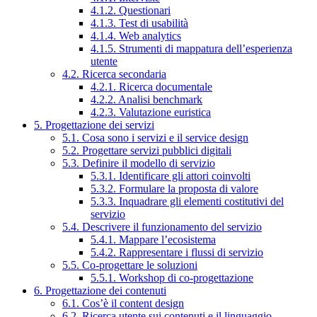
4.1.2. Questionari
4.1.3. Test di usabilità
4.1.4. Web analytics
4.1.5. Strumenti di mappatura dell’esperienza
utente
4.2. Ricerca secondaria
4.2.1. Ricerca documentale
4.2.2. Analisi benchmark
4.2.3. Valutazione euristica
5. Progettazione dei servizi
5.1. Cosa sono i servizi e il service design
5.2. Progettare servizi pubblici digitali
5.3. Definire il modello di servizio
5.3.1. Identificare gli attori coinvolti
5.3.2. Formulare la proposta di valore
5.3.3. Inquadrare gli elementi costitutivi del
servizio
5.4. Descrivere il funzionamento del servizio
5.4.1. Mappare l’ecosistema
5.4.2. Rappresentare i flussi di servizio
5.5. Co-progettare le soluzioni
5.5.1. Workshop di co-progettazione
6. Progettazione dei contenuti
6.1. Cos’è il content design
6.2. Ricerca utente sui contenuti e il linguaggio