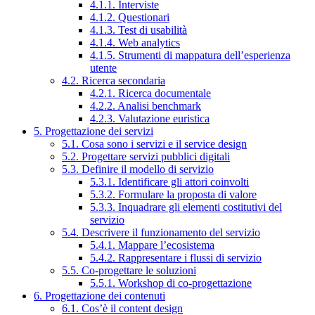
4.1.1. Interviste
4.1.2. Questionari
4.1.3. Test di usabilità
4.1.4. Web analytics
4.1.5. Strumenti di mappatura dell’esperienza
utente
4.2. Ricerca secondaria
4.2.1. Ricerca documentale
4.2.2. Analisi benchmark
4.2.3. Valutazione euristica
5. Progettazione dei servizi
5.1. Cosa sono i servizi e il service design
5.2. Progettare servizi pubblici digitali
5.3. Definire il modello di servizio
5.3.1. Identificare gli attori coinvolti
5.3.2. Formulare la proposta di valore
5.3.3. Inquadrare gli elementi costitutivi del
servizio
5.4. Descrivere il funzionamento del servizio
5.4.1. Mappare l’ecosistema
5.4.2. Rappresentare i flussi di servizio
5.5. Co-progettare le soluzioni
5.5.1. Workshop di co-progettazione
6. Progettazione dei contenuti
6.1. Cos’è il content design