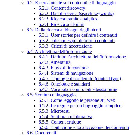
6.2. Ricerca utente sui contenuti e il linguaggio
6.2.1. Content discovery
6.2.2. Dati di ricerca (search keywords)
6.2.3. Ricerca tramite analytics
6.2.4. Ricerca sui forum
6.3. Dalla ricerca ai bisogni degli utenti
6.3.1. User stories per definire i contenuti
6.3.2. Job stories per definire i contenuti
6.3.3. Criteri di accettazione
6.4. Architettura dell’informazione
6.4.1. Definire l’architettura dell’informazione
6.4.2. Alberatura
6.4.3. Flussi di interazione
6.4.4. Sistemi di navigazione
6.4.5. Tipologie di contenuto (content type)
6.4.6. Ontologie e standard
6.4.7. Vocabolari controllati e tassonomie
6.5. Scrittura e linguaggio
6.5.1. Come leggono le persone sul web
6.5.2. Le regole per un linguaggio semplice
6.5.3. Microtesti
6.5.4. Scrittura collaborativa
6.5.5. Content critique
6.5.6. Traduzione e localizzazione dei contenuti
6.6. Documenti