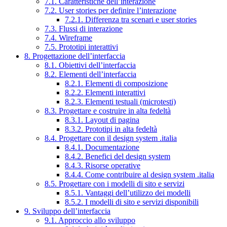
7.1. Caratteristiche dell’interazione
7.2. User stories per definire l’interazione
7.2.1. Differenza tra scenari e user stories
7.3. Flussi di interazione
7.4. Wireframe
7.5. Prototipi interattivi
8. Progettazione dell’interfaccia
8.1. Obiettivi dell’interfaccia
8.2. Elementi dell’interfaccia
8.2.1. Elementi di composizione
8.2.2. Elementi interattivi
8.2.3. Elementi testuali (microtesti)
8.3. Progettare e costruire in alta fedeltà
8.3.1. Layout di pagina
8.3.2. Prototipi in alta fedeltà
8.4. Progettare con il design system .italia
8.4.1. Documentazione
8.4.2. Benefici del design system
8.4.3. Risorse operative
8.4.4. Come contribuire al design system .italia
8.5. Progettare con i modelli di sito e servizi
8.5.1. Vantaggi dell’utilizzo dei modelli
8.5.2. I modelli di sito e servizi disponibili
9. Sviluppo dell’interfaccia
9.1. Approccio allo sviluppo