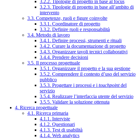
3.2.2. Tipologie di progetto in base al focus
3.2.3. Tipologie di progetto in base all’ambito di
intervento
3.3. Competenze, ruoli e figure coinvolte
3.3.1. Coordinatore di progetto
3.3.2. Definire ruoli e responsabilità
3.4. Metodo di lavoro
3.4.1. Definire processi, strumenti e rituali
3.4.2. Curare la documentazione di progetto
3.4.3. Organizzare tavoli tecnici collaborativi
3.4.4. Prendere decisioni
3.5. Il processo progettuale
3.5.1. Organizzare il progetto e la sua gestione
3.5.2. Comprendere il contesto d’uso del servizio
pubblico
3.5.3. Progettare i processi e i
touchpoint
del
servizio
3.5.4. Realizzare l’interfaccia utente del servizio
3.5.5. Validare la soluzione ottenuta
4. Ricerca progettuale
4.1. Ricerca primaria
4.1.1. Interviste
4.1.2. Questionari
4.1.3. Test di usabilità
4.1.4. Web analytics