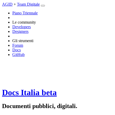
AGID
+
Team Digitale
Piano Triennale
Le community
Developers
Designers
Gli strumenti
Forum
Docs
GitHub
Docs Italia
beta
Documenti pubblici, digitali.