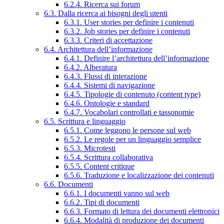
6.2.4. Ricerca sui forum
6.3. Dalla ricerca ai bisogni degli utenti
6.3.1. User stories per definire i contenuti
6.3.2. Job stories per definire i contenuti
6.3.3. Criteri di accettazione
6.4. Architettura dell’informazione
6.4.1. Definire l’architettura dell’informazione
6.4.2. Alberatura
6.4.3. Flussi di interazione
6.4.4. Sistemi di navigazione
6.4.5. Tipologie di contenuto (content type)
6.4.6. Ontologie e standard
6.4.7. Vocabolari controllati e tassonomie
6.5. Scrittura e linguaggio
6.5.1. Come leggono le persone sul web
6.5.2. Le regole per un linguaggio semplice
6.5.3. Microtesti
6.5.4. Scrittura collaborativa
6.5.5. Content critique
6.5.6. Traduzione e localizzazione dei contenuti
6.6. Documenti
6.6.1. I documenti vanno sul web
6.6.2. Tipi di documenti
6.6.3. Formato di lettura dei documenti elettronici
6.6.4. Modalità di produzione dei documenti