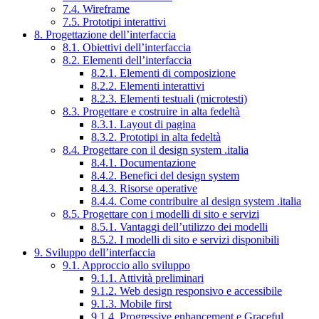
7.4. Wireframe
7.5. Prototipi interattivi
8. Progettazione dell’interfaccia
8.1. Obiettivi dell’interfaccia
8.2. Elementi dell’interfaccia
8.2.1. Elementi di composizione
8.2.2. Elementi interattivi
8.2.3. Elementi testuali (microtesti)
8.3. Progettare e costruire in alta fedeltà
8.3.1. Layout di pagina
8.3.2. Prototipi in alta fedeltà
8.4. Progettare con il design system .italia
8.4.1. Documentazione
8.4.2. Benefici del design system
8.4.3. Risorse operative
8.4.4. Come contribuire al design system .italia
8.5. Progettare con i modelli di sito e servizi
8.5.1. Vantaggi dell’utilizzo dei modelli
8.5.2. I modelli di sito e servizi disponibili
9. Sviluppo dell’interfaccia
9.1. Approccio allo sviluppo
9.1.1. Attività preliminari
9.1.2. Web design responsivo e accessibile
9.1.3. Mobile first
9.1.4. Progressive enhancement e Graceful