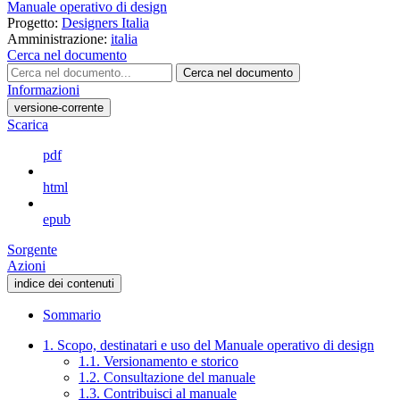
Manuale operativo di design
Progetto:
Designers Italia
Amministrazione:
italia
Cerca nel documento
Cerca nel documento
Informazioni
versione-corrente
Scarica
pdf
html
epub
Sorgente
Azioni
indice dei contenuti
Sommario
1. Scopo, destinatari e uso del Manuale operativo di design
1.1. Versionamento e storico
1.2. Consultazione del manuale
1.3. Contribuisci al manuale