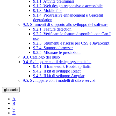
9.1.1. Attività preliminari
9.1.2. Web design responsivo e accessibile
9.1.3. Mobile first
9.1.4. Progressive enhancement e Graceful
degradation
9.2. Strumenti di supporto allo sviluppo del software
9.2.1. Feature detection
9.2.2. Verificare le feature disponibili con Can I
use
9.2.3. Strumenti e risorse per CSS e JavaScript
9.2.4. Supporto browser
9.2.5. Misurare le prestazioni
9.3. Catalogo del riuso
9.4. Sviluppare con il design system .italia
9.4.1. Il framework Bootstrap Italia
9.4.2. Il kit di sviluppo React
9.4.3. Il kit di sviluppo Angular
9.5. Sviluppare con i modelli di sito e servizi
glossario
A
B
C
D