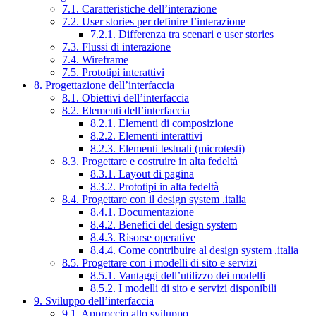
7.1. Caratteristiche dell’interazione
7.2. User stories per definire l’interazione
7.2.1. Differenza tra scenari e user stories
7.3. Flussi di interazione
7.4. Wireframe
7.5. Prototipi interattivi
8. Progettazione dell’interfaccia
8.1. Obiettivi dell’interfaccia
8.2. Elementi dell’interfaccia
8.2.1. Elementi di composizione
8.2.2. Elementi interattivi
8.2.3. Elementi testuali (microtesti)
8.3. Progettare e costruire in alta fedeltà
8.3.1. Layout di pagina
8.3.2. Prototipi in alta fedeltà
8.4. Progettare con il design system .italia
8.4.1. Documentazione
8.4.2. Benefici del design system
8.4.3. Risorse operative
8.4.4. Come contribuire al design system .italia
8.5. Progettare con i modelli di sito e servizi
8.5.1. Vantaggi dell’utilizzo dei modelli
8.5.2. I modelli di sito e servizi disponibili
9. Sviluppo dell’interfaccia
9.1. Approccio allo sviluppo