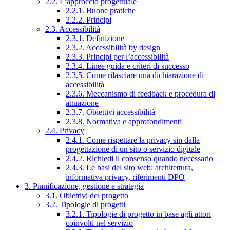
2.2. L’approccio progettuale
2.2.1. Buone pratiche
2.2.2. Principi
2.3. Accessibilità
2.3.1. Definizione
2.3.2. Accessibilità by design
2.3.3. Principi per l’accessibilità
2.3.4. Linee guida e criteri di successo
2.3.5. Come rilasciare una dichiarazione di
accessibilità
2.3.6. Meccanismo di feedback e procedura di
attuazione
2.3.7. Obiettivi accessibilità
2.3.8. Normativa e approfondimenti
2.4. Privacy
2.4.1. Come rispettare la privacy sin dalla
progettazione di un sito o servizio digitale
2.4.2. Richiedi il consenso quando necessario
2.4.3. Le basi del sito web: architettura,
informativa privacy, riferimenti DPO
3. Pianificazione, gestione e strategia
3.1. Obiettivi del progetto
3.2. Tipologie di progetti
3.2.1. Tipologie di progetto in base agli attori
coinvolti nel servizio