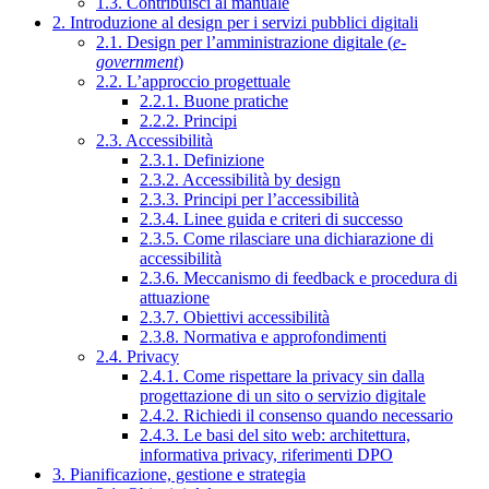
1.3. Contribuisci al manuale
2. Introduzione al design per i servizi pubblici digitali
2.1. Design per l’amministrazione digitale (
e-
government
)
2.2. L’approccio progettuale
2.2.1. Buone pratiche
2.2.2. Principi
2.3. Accessibilità
2.3.1. Definizione
2.3.2. Accessibilità by design
2.3.3. Principi per l’accessibilità
2.3.4. Linee guida e criteri di successo
2.3.5. Come rilasciare una dichiarazione di
accessibilità
2.3.6. Meccanismo di feedback e procedura di
attuazione
2.3.7. Obiettivi accessibilità
2.3.8. Normativa e approfondimenti
2.4. Privacy
2.4.1. Come rispettare la privacy sin dalla
progettazione di un sito o servizio digitale
2.4.2. Richiedi il consenso quando necessario
2.4.3. Le basi del sito web: architettura,
informativa privacy, riferimenti DPO
3. Pianificazione, gestione e strategia