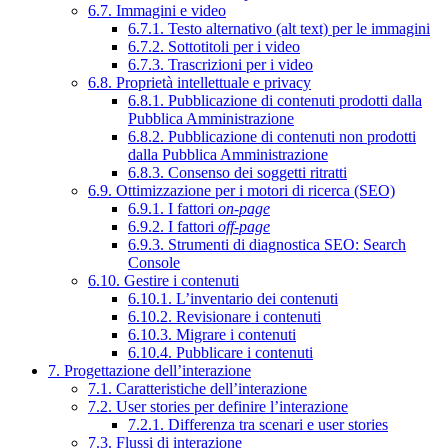
6.7. Immagini e video
6.7.1. Testo alternativo (alt text) per le immagini
6.7.2. Sottotitoli per i video
6.7.3. Trascrizioni per i video
6.8. Proprietà intellettuale e privacy
6.8.1. Pubblicazione di contenuti prodotti dalla
Pubblica Amministrazione
6.8.2. Pubblicazione di contenuti non prodotti
dalla Pubblica Amministrazione
6.8.3. Consenso dei soggetti ritratti
6.9. Ottimizzazione per i motori di ricerca (SEO)
6.9.1. I fattori
on-page
6.9.2. I fattori
off-page
6.9.3. Strumenti di diagnostica SEO: Search
Console
6.10. Gestire i contenuti
6.10.1. L’inventario dei contenuti
6.10.2. Revisionare i contenuti
6.10.3. Migrare i contenuti
6.10.4. Pubblicare i contenuti
7. Progettazione dell’interazione
7.1. Caratteristiche dell’interazione
7.2. User stories per definire l’interazione
7.2.1. Differenza tra scenari e user stories
7.3. Flussi di interazione