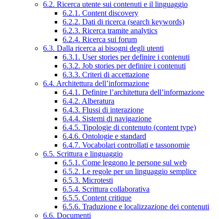
6.2. Ricerca utente sui contenuti e il linguaggio
6.2.1. Content discovery
6.2.2. Dati di ricerca (search keywords)
6.2.3. Ricerca tramite analytics
6.2.4. Ricerca sui forum
6.3. Dalla ricerca ai bisogni degli utenti
6.3.1. User stories per definire i contenuti
6.3.2. Job stories per definire i contenuti
6.3.3. Criteri di accettazione
6.4. Architettura dell’informazione
6.4.1. Definire l’architettura dell’informazione
6.4.2. Alberatura
6.4.3. Flussi di interazione
6.4.4. Sistemi di navigazione
6.4.5. Tipologie di contenuto (content type)
6.4.6. Ontologie e standard
6.4.7. Vocabolari controllati e tassonomie
6.5. Scrittura e linguaggio
6.5.1. Come leggono le persone sul web
6.5.2. Le regole per un linguaggio semplice
6.5.3. Microtesti
6.5.4. Scrittura collaborativa
6.5.5. Content critique
6.5.6. Traduzione e localizzazione dei contenuti
6.6. Documenti