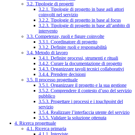
3.2. Tipologie di progetti
3.2.1. Tipologie di progetto in base agli attori
coinvolti nel servizio
3.2.2. Tipologie di progetto in base al focus
3.2.3. Tipologie di progetto in base all’ambito di
intervento
3.3. Competenze, ruoli e figure coinvolte
3.3.1. Coordinatore di progetto
3.3.2. Definire ruoli e responsabilità
3.4. Metodo di lavoro
3.4.1. Definire processi, strumenti e rituali
3.4.2. Curare la documentazione di progetto
3.4.3. Organizzare tavoli tecnici collaborativi
3.4.4. Prendere decisioni
3.5. Il processo progettuale
3.5.1. Organizzare il progetto e la sua gestione
3.5.2. Comprendere il contesto d’uso del servizio
pubblico
3.5.3. Progettare i processi e i
touchpoint
del
servizio
3.5.4. Realizzare l’interfaccia utente del servizio
3.5.5. Validare la soluzione ottenuta
4. Ricerca progettuale
4.1. Ricerca primaria
4.1.1. Interviste