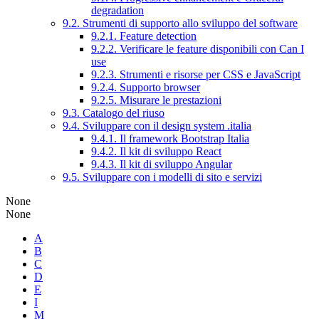
degradation
9.2. Strumenti di supporto allo sviluppo del software
9.2.1. Feature detection
9.2.2. Verificare le feature disponibili con Can I
use
9.2.3. Strumenti e risorse per CSS e JavaScript
9.2.4. Supporto browser
9.2.5. Misurare le prestazioni
9.3. Catalogo del riuso
9.4. Sviluppare con il design system .italia
9.4.1. Il framework Bootstrap Italia
9.4.2. Il kit di sviluppo React
9.4.3. Il kit di sviluppo Angular
9.5. Sviluppare con i modelli di sito e servizi
None
None
A
B
C
D
E
I
M