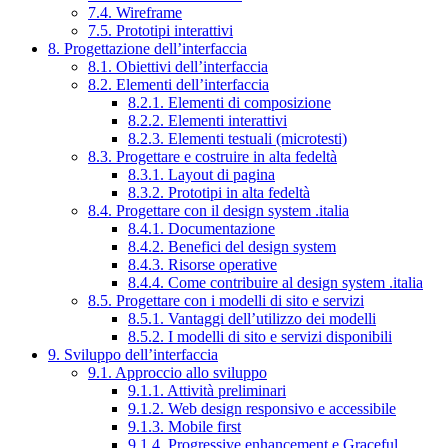
7.4. Wireframe
7.5. Prototipi interattivi
8. Progettazione dell’interfaccia
8.1. Obiettivi dell’interfaccia
8.2. Elementi dell’interfaccia
8.2.1. Elementi di composizione
8.2.2. Elementi interattivi
8.2.3. Elementi testuali (microtesti)
8.3. Progettare e costruire in alta fedeltà
8.3.1. Layout di pagina
8.3.2. Prototipi in alta fedeltà
8.4. Progettare con il design system .italia
8.4.1. Documentazione
8.4.2. Benefici del design system
8.4.3. Risorse operative
8.4.4. Come contribuire al design system .italia
8.5. Progettare con i modelli di sito e servizi
8.5.1. Vantaggi dell’utilizzo dei modelli
8.5.2. I modelli di sito e servizi disponibili
9. Sviluppo dell’interfaccia
9.1. Approccio allo sviluppo
9.1.1. Attività preliminari
9.1.2. Web design responsivo e accessibile
9.1.3. Mobile first
9.1.4. Progressive enhancement e Graceful