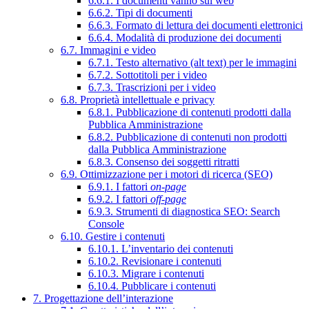
6.6.1. I documenti vanno sul web
6.6.2. Tipi di documenti
6.6.3. Formato di lettura dei documenti elettronici
6.6.4. Modalità di produzione dei documenti
6.7. Immagini e video
6.7.1. Testo alternativo (alt text) per le immagini
6.7.2. Sottotitoli per i video
6.7.3. Trascrizioni per i video
6.8. Proprietà intellettuale e privacy
6.8.1. Pubblicazione di contenuti prodotti dalla
Pubblica Amministrazione
6.8.2. Pubblicazione di contenuti non prodotti
dalla Pubblica Amministrazione
6.8.3. Consenso dei soggetti ritratti
6.9. Ottimizzazione per i motori di ricerca (SEO)
6.9.1. I fattori
on-page
6.9.2. I fattori
off-page
6.9.3. Strumenti di diagnostica SEO: Search
Console
6.10. Gestire i contenuti
6.10.1. L’inventario dei contenuti
6.10.2. Revisionare i contenuti
6.10.3. Migrare i contenuti
6.10.4. Pubblicare i contenuti
7. Progettazione dell’interazione