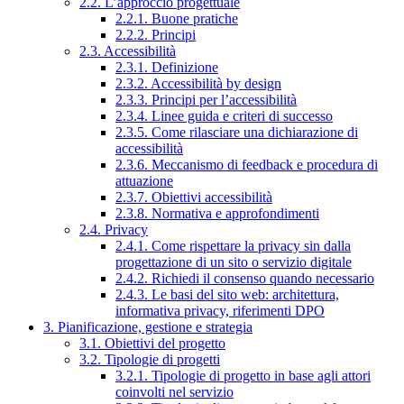
2.2. L’approccio progettuale
2.2.1. Buone pratiche
2.2.2. Principi
2.3. Accessibilità
2.3.1. Definizione
2.3.2. Accessibilità by design
2.3.3. Principi per l’accessibilità
2.3.4. Linee guida e criteri di successo
2.3.5. Come rilasciare una dichiarazione di
accessibilità
2.3.6. Meccanismo di feedback e procedura di
attuazione
2.3.7. Obiettivi accessibilità
2.3.8. Normativa e approfondimenti
2.4. Privacy
2.4.1. Come rispettare la privacy sin dalla
progettazione di un sito o servizio digitale
2.4.2. Richiedi il consenso quando necessario
2.4.3. Le basi del sito web: architettura,
informativa privacy, riferimenti DPO
3. Pianificazione, gestione e strategia
3.1. Obiettivi del progetto
3.2. Tipologie di progetti
3.2.1. Tipologie di progetto in base agli attori
coinvolti nel servizio