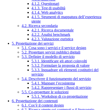
4.1.2. Questionari
4.1.3. Test di usabilità
4.1.4. Web analytics
4.1.5. Strumenti di mappatura dell’esperienza
utente
4.2. Ricerca secondaria
4.2.1. Ricerca documentale
4.2.2. Analisi benchmark
4.2.3. Valutazione euristica
5. Progettazione dei servizi
5.1. Cosa sono i servizi e il service design
5.2. Progettare servizi pubblici digitali
5.3. Definire il modello di servizio
5.3.1. Identificare gli attori coinvolti
5.3.2. Formulare la proposta di valore
5.3.3. Inquadrare gli elementi costitutivi del
servizio
5.4. Descrivere il funzionamento del servizio
5.4.1. Mappare l’ecosistema
5.4.2. Rappresentare i flussi di servizio
5.5. Co-progettare le soluzioni
5.5.1. Workshop di co-progettazione
6. Progettazione dei contenuti
6.1. Cos’è il content design
6.2. Ricerca utente sui contenuti e il linguaggio