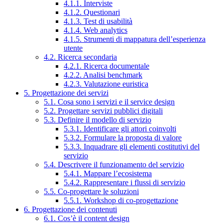
4.1.1. Interviste
4.1.2. Questionari
4.1.3. Test di usabilità
4.1.4. Web analytics
4.1.5. Strumenti di mappatura dell’esperienza
utente
4.2. Ricerca secondaria
4.2.1. Ricerca documentale
4.2.2. Analisi benchmark
4.2.3. Valutazione euristica
5. Progettazione dei servizi
5.1. Cosa sono i servizi e il service design
5.2. Progettare servizi pubblici digitali
5.3. Definire il modello di servizio
5.3.1. Identificare gli attori coinvolti
5.3.2. Formulare la proposta di valore
5.3.3. Inquadrare gli elementi costitutivi del
servizio
5.4. Descrivere il funzionamento del servizio
5.4.1. Mappare l’ecosistema
5.4.2. Rappresentare i flussi di servizio
5.5. Co-progettare le soluzioni
5.5.1. Workshop di co-progettazione
6. Progettazione dei contenuti
6.1. Cos’è il content design