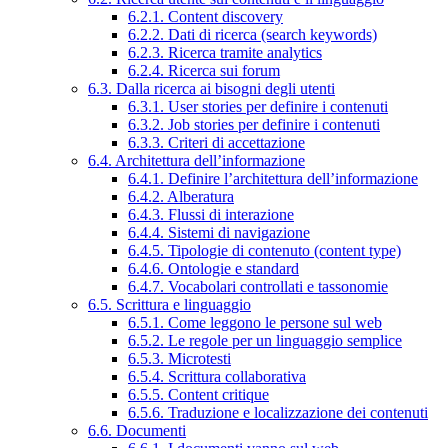
6.2.1. Content discovery
6.2.2. Dati di ricerca (search keywords)
6.2.3. Ricerca tramite analytics
6.2.4. Ricerca sui forum
6.3. Dalla ricerca ai bisogni degli utenti
6.3.1. User stories per definire i contenuti
6.3.2. Job stories per definire i contenuti
6.3.3. Criteri di accettazione
6.4. Architettura dell’informazione
6.4.1. Definire l’architettura dell’informazione
6.4.2. Alberatura
6.4.3. Flussi di interazione
6.4.4. Sistemi di navigazione
6.4.5. Tipologie di contenuto (content type)
6.4.6. Ontologie e standard
6.4.7. Vocabolari controllati e tassonomie
6.5. Scrittura e linguaggio
6.5.1. Come leggono le persone sul web
6.5.2. Le regole per un linguaggio semplice
6.5.3. Microtesti
6.5.4. Scrittura collaborativa
6.5.5. Content critique
6.5.6. Traduzione e localizzazione dei contenuti
6.6. Documenti