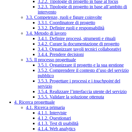
3.2.2. Tipologie di progetto in base al focus
3.2.3. Tipologie di progetto in base all’ambito di
intervento
3.3. Competenze, ruoli e figure coinvolte
3.3.1. Coordinatore di progetto
3.3.2. Definire ruoli e responsabilità
3.4. Metodo di lavoro
3.4.1. Definire processi, strumenti e rituali
3.4.2. Curare la documentazione di progetto
3.4.3. Organizzare tavoli tecnici collaborativi
3.4.4. Prendere decisioni
3.5. Il processo progettuale
3.5.1. Organizzare il progetto e la sua gestione
3.5.2. Comprendere il contesto d’uso del servizio
pubblico
3.5.3. Progettare i processi e i
touchpoint
del
servizio
3.5.4. Realizzare l’interfaccia utente del servizio
3.5.5. Validare la soluzione ottenuta
4. Ricerca progettuale
4.1. Ricerca primaria
4.1.1. Interviste
4.1.2. Questionari
4.1.3. Test di usabilità
4.1.4. Web analytics