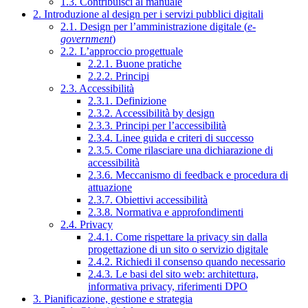
1.3. Contribuisci al manuale
2. Introduzione al design per i servizi pubblici digitali
2.1. Design per l’amministrazione digitale (
e-
government
)
2.2. L’approccio progettuale
2.2.1. Buone pratiche
2.2.2. Principi
2.3. Accessibilità
2.3.1. Definizione
2.3.2. Accessibilità by design
2.3.3. Principi per l’accessibilità
2.3.4. Linee guida e criteri di successo
2.3.5. Come rilasciare una dichiarazione di
accessibilità
2.3.6. Meccanismo di feedback e procedura di
attuazione
2.3.7. Obiettivi accessibilità
2.3.8. Normativa e approfondimenti
2.4. Privacy
2.4.1. Come rispettare la privacy sin dalla
progettazione di un sito o servizio digitale
2.4.2. Richiedi il consenso quando necessario
2.4.3. Le basi del sito web: architettura,
informativa privacy, riferimenti DPO
3. Pianificazione, gestione e strategia