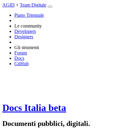
AGID
+
Team Digitale
Piano Triennale
Le community
Developers
Designers
Gli strumenti
Forum
Docs
GitHub
Docs Italia
beta
Documenti pubblici, digitali.