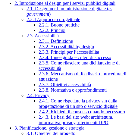
2. Introduzione al design per i servizi pubblici digitali
2.1. Design per l’amministrazione digitale (
e-
government
)
2.2. L’approccio progettuale
2.2.1. Buone pratiche
2.2.2. Principi
2.3. Accessibilità
2.3.1. Definizione
2.3.2. Accessibilità by design
2.3.3. Principi per l’accessibilità
2.3.4. Linee guida e criteri di successo
2.3.5. Come rilasciare una dichiarazione di
accessibilità
2.3.6. Meccanismo di feedback e procedura di
attuazione
2.3.7. Obiettivi accessibilità
2.3.8. Normativa e approfondimenti
2.4. Privacy
2.4.1. Come rispettare la privacy sin dalla
progettazione di un sito o servizio digitale
2.4.2. Richiedi il consenso quando necessario
2.4.3. Le basi del sito web: architettura,
informativa privacy, riferimenti DPO
3. Pianificazione, gestione e strategia
3.1. Obiettivi del progetto