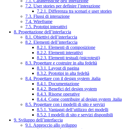
7.1. Caratteristiche dell’interazione
7.2. User stories per definire l’interazione
7.2.1. Differenza tra scenari e user stories
7.3. Flussi di interazione
7.4. Wireframe
7.5. Prototipi interattivi
8. Progettazione dell’interfaccia
8.1. Obiettivi dell’interfaccia
8.2. Elementi dell’interfaccia
8.2.1. Elementi di composizione
8.2.2. Elementi interattivi
8.2.3. Elementi testuali (microtesti)
8.3. Progettare e costruire in alta fedeltà
8.3.1. Layout di pagina
8.3.2. Prototipi in alta fedeltà
8.4. Progettare con il design system .italia
8.4.1. Documentazione
8.4.2. Benefici del design system
8.4.3. Risorse operative
8.4.4. Come contribuire al design system .italia
8.5. Progettare con i modelli di sito e servizi
8.5.1. Vantaggi dell’utilizzo dei modelli
8.5.2. I modelli di sito e servizi disponibili
9. Sviluppo dell’interfaccia
9.1. Approccio allo sviluppo