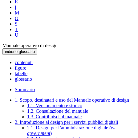
E
I
M
O
S
T
U
Manuale operativo di design
indici e glossario
contenuti
figure
tabelle
glossario
Sommario
1. Scopo, destinatari e uso del Manuale operativo di design
1.1. Versionamento e storico
1.2. Consultazione del manuale
1.3. Contribuisci al manuale
2. Introduzione al design per i servizi pubblici digitali
2.1. Design per l’amministrazione digitale (
e-
government
)