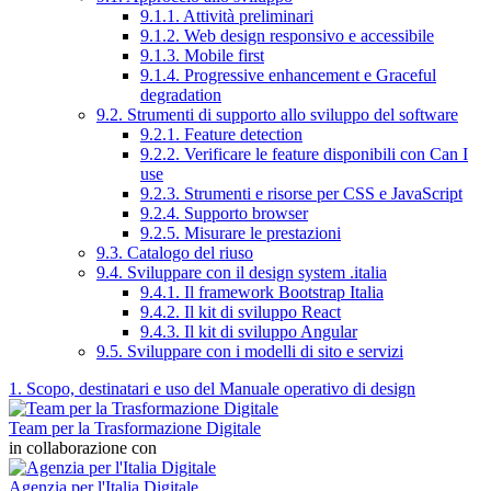
9.1.1. Attività preliminari
9.1.2. Web design responsivo e accessibile
9.1.3. Mobile first
9.1.4. Progressive enhancement e Graceful
degradation
9.2. Strumenti di supporto allo sviluppo del software
9.2.1. Feature detection
9.2.2. Verificare le feature disponibili con Can I
use
9.2.3. Strumenti e risorse per CSS e JavaScript
9.2.4. Supporto browser
9.2.5. Misurare le prestazioni
9.3. Catalogo del riuso
9.4. Sviluppare con il design system .italia
9.4.1. Il framework Bootstrap Italia
9.4.2. Il kit di sviluppo React
9.4.3. Il kit di sviluppo Angular
9.5. Sviluppare con i modelli di sito e servizi
1. Scopo, destinatari e uso del Manuale operativo di design
Team per la Trasformazione Digitale
in collaborazione con
Agenzia per l'Italia Digitale