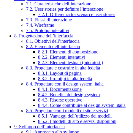
7.1. Caratteristiche dell’interazione
7.2. User stories per definire l’interazione
7.2.1. Differenza tra scenari e user stories
7.3. Flussi di interazione
7.4. Wireframe
7.5. Prototipi interattivi
8. Progettazione dell’interfaccia
8.1. Obiettivi dell’interfaccia
8.2. Elementi dell’interfaccia
8.2.1. Elementi di composizione
8.2.2. Elementi interattivi
8.2.3. Elementi testuali (microtesti)
8.3. Progettare e costruire in alta fedeltà
8.3.1. Layout di pagina
8.3.2. Prototipi in alta fedeltà
8.4. Progettare con il design system .italia
8.4.1. Documentazione
8.4.2. Benefici del design system
8.4.3. Risorse operative
8.4.4. Come contribuire al design system .italia
8.5. Progettare con i modelli di sito e servizi
8.5.1. Vantaggi dell’utilizzo dei modelli
8.5.2. I modelli di sito e servizi disponibili
9. Sviluppo dell’interfaccia
9.1. Approccio allo sviluppo