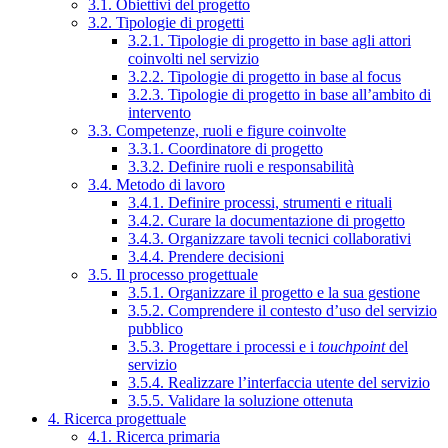
3.1. Obiettivi del progetto
3.2. Tipologie di progetti
3.2.1. Tipologie di progetto in base agli attori
coinvolti nel servizio
3.2.2. Tipologie di progetto in base al focus
3.2.3. Tipologie di progetto in base all’ambito di
intervento
3.3. Competenze, ruoli e figure coinvolte
3.3.1. Coordinatore di progetto
3.3.2. Definire ruoli e responsabilità
3.4. Metodo di lavoro
3.4.1. Definire processi, strumenti e rituali
3.4.2. Curare la documentazione di progetto
3.4.3. Organizzare tavoli tecnici collaborativi
3.4.4. Prendere decisioni
3.5. Il processo progettuale
3.5.1. Organizzare il progetto e la sua gestione
3.5.2. Comprendere il contesto d’uso del servizio
pubblico
3.5.3. Progettare i processi e i
touchpoint
del
servizio
3.5.4. Realizzare l’interfaccia utente del servizio
3.5.5. Validare la soluzione ottenuta
4. Ricerca progettuale
4.1. Ricerca primaria