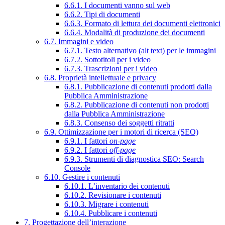
6.6.1. I documenti vanno sul web
6.6.2. Tipi di documenti
6.6.3. Formato di lettura dei documenti elettronici
6.6.4. Modalità di produzione dei documenti
6.7. Immagini e video
6.7.1. Testo alternativo (alt text) per le immagini
6.7.2. Sottotitoli per i video
6.7.3. Trascrizioni per i video
6.8. Proprietà intellettuale e privacy
6.8.1. Pubblicazione di contenuti prodotti dalla
Pubblica Amministrazione
6.8.2. Pubblicazione di contenuti non prodotti
dalla Pubblica Amministrazione
6.8.3. Consenso dei soggetti ritratti
6.9. Ottimizzazione per i motori di ricerca (SEO)
6.9.1. I fattori
on-page
6.9.2. I fattori
off-page
6.9.3. Strumenti di diagnostica SEO: Search
Console
6.10. Gestire i contenuti
6.10.1. L’inventario dei contenuti
6.10.2. Revisionare i contenuti
6.10.3. Migrare i contenuti
6.10.4. Pubblicare i contenuti
7. Progettazione dell’interazione