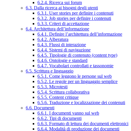
6.2.4. Ricerca sui forum
6.3. Dalla ricerca ai bisogni degli utenti
6.3.1. User stories per definire i contenuti
6.3.2. Job stories per definire i contenuti
6.3.3. Criteri di accettazione
6.4. Architettura dell’informazione
6.4.1. Definire l’architettura dell’informazione
6.4.2. Alberatura
6.4.3. Flussi di interazione
6.4.4. Sistemi di navigazione
6.4.5. Tipologie di contenuto (content type)
6.4.6. Ontologie e standard
6.4.7. Vocabolari controllati e tassonomie
6.5. Scrittura e linguaggio
6.5.1. Come leggono le persone sul web
6.5.2. Le regole per un linguaggio semplice
6.5.3. Microtesti
6.5.4. Scrittura collaborativa
6.5.5. Content critique
6.5.6. Traduzione e localizzazione dei contenuti
6.6. Documenti
6.6.1. I documenti vanno sul web
6.6.2. Tipi di documenti
6.6.3. Formato di lettura dei documenti elettronici
6.6.4. Modalità di produzione dei documenti