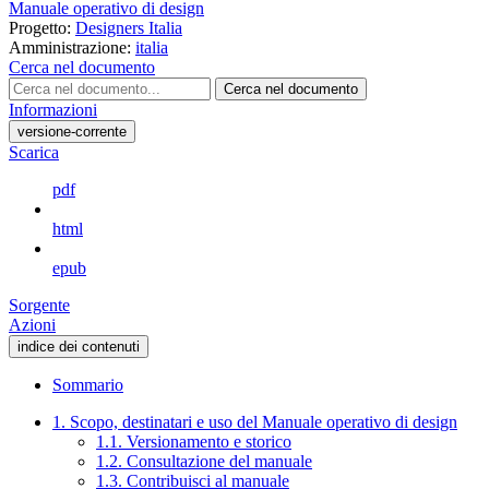
Manuale operativo di design
Progetto:
Designers Italia
Amministrazione:
italia
Cerca nel documento
Cerca nel documento
Informazioni
versione-corrente
Scarica
pdf
html
epub
Sorgente
Azioni
indice dei contenuti
Sommario
1. Scopo, destinatari e uso del Manuale operativo di design
1.1. Versionamento e storico
1.2. Consultazione del manuale
1.3. Contribuisci al manuale