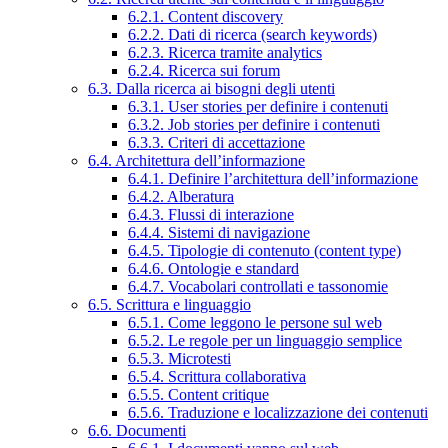
6.2.1. Content discovery
6.2.2. Dati di ricerca (search keywords)
6.2.3. Ricerca tramite analytics
6.2.4. Ricerca sui forum
6.3. Dalla ricerca ai bisogni degli utenti
6.3.1. User stories per definire i contenuti
6.3.2. Job stories per definire i contenuti
6.3.3. Criteri di accettazione
6.4. Architettura dell’informazione
6.4.1. Definire l’architettura dell’informazione
6.4.2. Alberatura
6.4.3. Flussi di interazione
6.4.4. Sistemi di navigazione
6.4.5. Tipologie di contenuto (content type)
6.4.6. Ontologie e standard
6.4.7. Vocabolari controllati e tassonomie
6.5. Scrittura e linguaggio
6.5.1. Come leggono le persone sul web
6.5.2. Le regole per un linguaggio semplice
6.5.3. Microtesti
6.5.4. Scrittura collaborativa
6.5.5. Content critique
6.5.6. Traduzione e localizzazione dei contenuti
6.6. Documenti