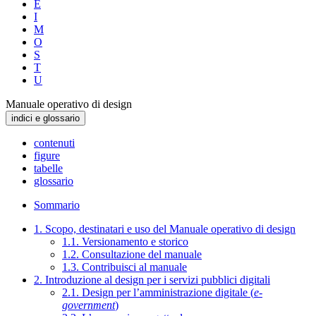
E
I
M
O
S
T
U
Manuale operativo di design
indici e glossario
contenuti
figure
tabelle
glossario
Sommario
1. Scopo, destinatari e uso del Manuale operativo di design
1.1. Versionamento e storico
1.2. Consultazione del manuale
1.3. Contribuisci al manuale
2. Introduzione al design per i servizi pubblici digitali
2.1. Design per l’amministrazione digitale (
e-
government
)