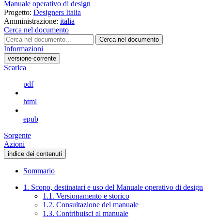
Manuale operativo di design
Progetto:
Designers Italia
Amministrazione:
italia
Cerca nel documento
Cerca nel documento
Informazioni
versione-corrente
Scarica
pdf
html
epub
Sorgente
Azioni
indice dei contenuti
Sommario
1. Scopo, destinatari e uso del Manuale operativo di design
1.1. Versionamento e storico
1.2. Consultazione del manuale
1.3. Contribuisci al manuale