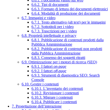
6.6.1. I documenti vanno sul web
6.6.2. Tipi di documenti
6.6.3. Formato di lettura dei documenti elettronici
6.6.4. Modalità di produzione dei documenti
6.7. Immagini e video
6.7.1. Testo alternativo (alt text) per le immagini
6.7.2. Sottotitoli per i video
6.7.3. Trascrizioni per i video
6.8. Proprietà intellettuale e privacy
6.8.1. Pubblicazione di contenuti prodotti dalla
Pubblica Amministrazione
6.8.2. Pubblicazione di contenuti non prodotti
dalla Pubblica Amministrazione
6.8.3. Consenso dei soggetti ritratti
6.9. Ottimizzazione per i motori di ricerca (SEO)
6.9.1. I fattori
on-page
6.9.2. I fattori
off-page
6.9.3. Strumenti di diagnostica SEO: Search
Console
6.10. Gestire i contenuti
6.10.1. L’inventario dei contenuti
6.10.2. Revisionare i contenuti
6.10.3. Migrare i contenuti
6.10.4. Pubblicare i contenuti
7. Progettazione dell’interazione