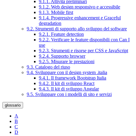
9.1.1. Attività preliminari
9.1.2. Web design responsivo e accessibile
9.1.3. Mobile first
9.1.4. Progressive enhancement e Graceful
degradation
9.2. Strumenti di supporto allo sviluppo del software
9.2.1. Feature detection
9.2.2. Verificare le feature disponibili con Can I
use
9.2.3. Strumenti e risorse per CSS e JavaScript
9.2.4. Supporto browser
9.2.5. Misurare le prestazioni
9.3. Catalogo del riuso
9.4. Sviluppare con il design system .italia
9.4.1. Il framework Bootstrap Italia
9.4.2. Il kit di sviluppo React
9.4.3. Il kit di sviluppo Angular
9.5. Sviluppare con i modelli di sito e servizi
glossario
A
B
C
D