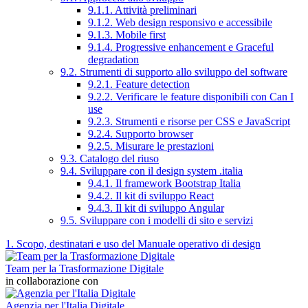
9.1.1. Attività preliminari
9.1.2. Web design responsivo e accessibile
9.1.3. Mobile first
9.1.4. Progressive enhancement e Graceful
degradation
9.2. Strumenti di supporto allo sviluppo del software
9.2.1. Feature detection
9.2.2. Verificare le feature disponibili con Can I
use
9.2.3. Strumenti e risorse per CSS e JavaScript
9.2.4. Supporto browser
9.2.5. Misurare le prestazioni
9.3. Catalogo del riuso
9.4. Sviluppare con il design system .italia
9.4.1. Il framework Bootstrap Italia
9.4.2. Il kit di sviluppo React
9.4.3. Il kit di sviluppo Angular
9.5. Sviluppare con i modelli di sito e servizi
1. Scopo, destinatari e uso del Manuale operativo di design
Team per la Trasformazione Digitale
in collaborazione con
Agenzia per l'Italia Digitale