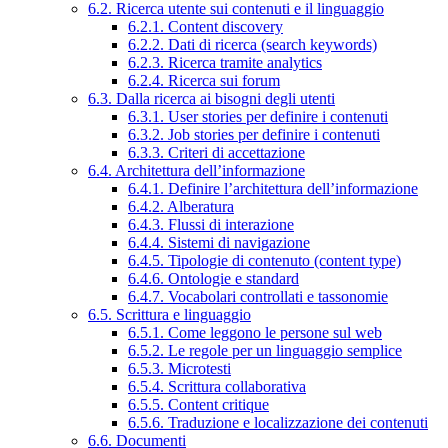
6.2. Ricerca utente sui contenuti e il linguaggio
6.2.1. Content discovery
6.2.2. Dati di ricerca (search keywords)
6.2.3. Ricerca tramite analytics
6.2.4. Ricerca sui forum
6.3. Dalla ricerca ai bisogni degli utenti
6.3.1. User stories per definire i contenuti
6.3.2. Job stories per definire i contenuti
6.3.3. Criteri di accettazione
6.4. Architettura dell’informazione
6.4.1. Definire l’architettura dell’informazione
6.4.2. Alberatura
6.4.3. Flussi di interazione
6.4.4. Sistemi di navigazione
6.4.5. Tipologie di contenuto (content type)
6.4.6. Ontologie e standard
6.4.7. Vocabolari controllati e tassonomie
6.5. Scrittura e linguaggio
6.5.1. Come leggono le persone sul web
6.5.2. Le regole per un linguaggio semplice
6.5.3. Microtesti
6.5.4. Scrittura collaborativa
6.5.5. Content critique
6.5.6. Traduzione e localizzazione dei contenuti
6.6. Documenti