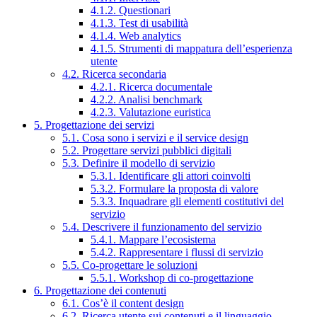
4.1.2. Questionari
4.1.3. Test di usabilità
4.1.4. Web analytics
4.1.5. Strumenti di mappatura dell’esperienza
utente
4.2. Ricerca secondaria
4.2.1. Ricerca documentale
4.2.2. Analisi benchmark
4.2.3. Valutazione euristica
5. Progettazione dei servizi
5.1. Cosa sono i servizi e il service design
5.2. Progettare servizi pubblici digitali
5.3. Definire il modello di servizio
5.3.1. Identificare gli attori coinvolti
5.3.2. Formulare la proposta di valore
5.3.3. Inquadrare gli elementi costitutivi del
servizio
5.4. Descrivere il funzionamento del servizio
5.4.1. Mappare l’ecosistema
5.4.2. Rappresentare i flussi di servizio
5.5. Co-progettare le soluzioni
5.5.1. Workshop di co-progettazione
6. Progettazione dei contenuti
6.1. Cos’è il content design
6.2. Ricerca utente sui contenuti e il linguaggio