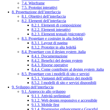
7.4. Wireframe
7.5. Prototipi interattivi
8. Progettazione dell’interfaccia
8.1. Obiettivi dell’interfaccia
8.2. Elementi dell’interfaccia
8.2.1. Elementi di composizione
8.2.2. Elementi interattivi
8.2.3. Elementi testuali (microtesti)
8.3. Progettare e costruire in alta fedeltà
8.3.1. Layout di pagina
8.3.2. Prototipi in alta fedeltà
8.4. Progettare con il design system .italia
8.4.1. Documentazione
8.4.2. Benefici del design system
8.4.3. Risorse operative
8.4.4. Come contribuire al design system .italia
8.5. Progettare con i modelli di sito e servizi
8.5.1. Vantaggi dell’utilizzo dei modelli
8.5.2. I modelli di sito e servizi disponibili
9. Sviluppo dell’interfaccia
9.1. Approccio allo sviluppo
9.1.1. Attività preliminari
9.1.2. Web design responsivo e accessibile
9.1.3. Mobile first
9.1.4. Progressive enhancement e Graceful