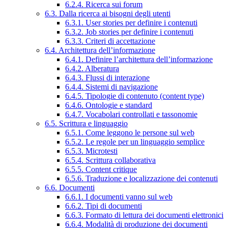
6.2.4. Ricerca sui forum
6.3. Dalla ricerca ai bisogni degli utenti
6.3.1. User stories per definire i contenuti
6.3.2. Job stories per definire i contenuti
6.3.3. Criteri di accettazione
6.4. Architettura dell’informazione
6.4.1. Definire l’architettura dell’informazione
6.4.2. Alberatura
6.4.3. Flussi di interazione
6.4.4. Sistemi di navigazione
6.4.5. Tipologie di contenuto (content type)
6.4.6. Ontologie e standard
6.4.7. Vocabolari controllati e tassonomie
6.5. Scrittura e linguaggio
6.5.1. Come leggono le persone sul web
6.5.2. Le regole per un linguaggio semplice
6.5.3. Microtesti
6.5.4. Scrittura collaborativa
6.5.5. Content critique
6.5.6. Traduzione e localizzazione dei contenuti
6.6. Documenti
6.6.1. I documenti vanno sul web
6.6.2. Tipi di documenti
6.6.3. Formato di lettura dei documenti elettronici
6.6.4. Modalità di produzione dei documenti