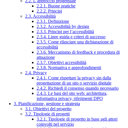
2.2. L’approccio progettuale
2.2.1. Buone pratiche
2.2.2. Principi
2.3. Accessibilità
2.3.1. Definizione
2.3.2. Accessibilità by design
2.3.3. Principi per l’accessibilità
2.3.4. Linee guida e criteri di successo
2.3.5. Come rilasciare una dichiarazione di
accessibilità
2.3.6. Meccanismo di feedback e procedura di
attuazione
2.3.7. Obiettivi accessibilità
2.3.8. Normativa e approfondimenti
2.4. Privacy
2.4.1. Come rispettare la privacy sin dalla
progettazione di un sito o servizio digitale
2.4.2. Richiedi il consenso quando necessario
2.4.3. Le basi del sito web: architettura,
informativa privacy, riferimenti DPO
3. Pianificazione, gestione e strategia
3.1. Obiettivi del progetto
3.2. Tipologie di progetti
3.2.1. Tipologie di progetto in base agli attori
coinvolti nel servizio