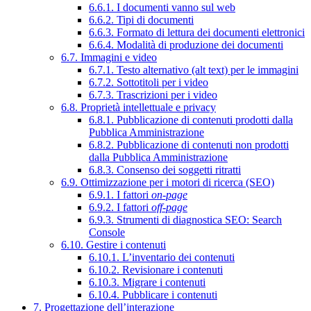
6.6.1. I documenti vanno sul web
6.6.2. Tipi di documenti
6.6.3. Formato di lettura dei documenti elettronici
6.6.4. Modalità di produzione dei documenti
6.7. Immagini e video
6.7.1. Testo alternativo (alt text) per le immagini
6.7.2. Sottotitoli per i video
6.7.3. Trascrizioni per i video
6.8. Proprietà intellettuale e privacy
6.8.1. Pubblicazione di contenuti prodotti dalla
Pubblica Amministrazione
6.8.2. Pubblicazione di contenuti non prodotti
dalla Pubblica Amministrazione
6.8.3. Consenso dei soggetti ritratti
6.9. Ottimizzazione per i motori di ricerca (SEO)
6.9.1. I fattori
on-page
6.9.2. I fattori
off-page
6.9.3. Strumenti di diagnostica SEO: Search
Console
6.10. Gestire i contenuti
6.10.1. L’inventario dei contenuti
6.10.2. Revisionare i contenuti
6.10.3. Migrare i contenuti
6.10.4. Pubblicare i contenuti
7. Progettazione dell’interazione