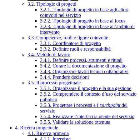
3.2. Tipologie di progetti
3.2.1. Tipologie di progetto in base agli attori
coinvolti nel servizio
3.2.2. Tipologie di progetto in base al focus
3.2.3. Tipologie di progetto in base all’ambito di
intervento
3.3. Competenze, ruoli e figure coinvolte
3.3.1. Coordinatore di progetto
3.3.2. Definire ruoli e responsabilità
3.4. Metodo di lavoro
3.4.1. Definire processi, strumenti e rituali
3.4.2. Curare la documentazione di progetto
3.4.3. Organizzare tavoli tecnici collaborativi
3.4.4. Prendere decisioni
3.5. Il processo progettuale
3.5.1. Organizzare il progetto e la sua gestione
3.5.2. Comprendere il contesto d’uso del servizio
pubblico
3.5.3. Progettare i processi e i
touchpoint
del
servizio
3.5.4. Realizzare l’interfaccia utente del servizio
3.5.5. Validare la soluzione ottenuta
4. Ricerca progettuale
4.1. Ricerca primaria
4.1.1. Interviste