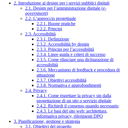
2. Introduzione al design per i servizi pubblici digitali
2.1. Design per l’amministrazione digitale (
e-
government
)
2.2. L’approccio progettuale
2.2.1. Buone pratiche
2.2.2. Principi
2.3. Accessibilità
2.3.1. Definizione
2.3.2. Accessibilità by design
2.3.3. Principi per l’accessibilità
2.3.4. Linee guida e criteri di successo
2.3.5. Come rilasciare una dichiarazione di
accessibilità
2.3.6. Meccanismo di feedback e procedura di
attuazione
2.3.7. Obiettivi accessibilità
2.3.8. Normativa e approfondimenti
2.4. Privacy
2.4.1. Come rispettare la privacy sin dalla
progettazione di un sito o servizio digitale
2.4.2. Richiedi il consenso quando necessario
2.4.3. Le basi del sito web: architettura,
informativa privacy, riferimenti DPO
3. Pianificazione, gestione e strategia
3.1. Obiettivi del progetto