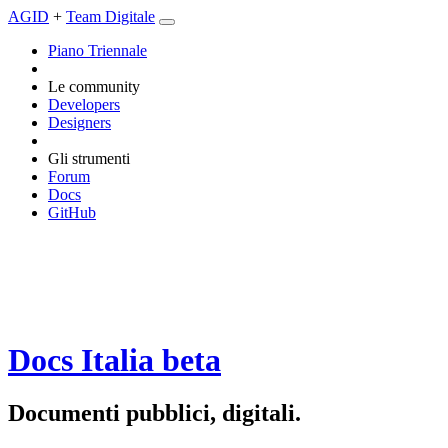
AGID
+
Team Digitale
Piano Triennale
Le community
Developers
Designers
Gli strumenti
Forum
Docs
GitHub
Docs Italia
beta
Documenti pubblici, digitali.