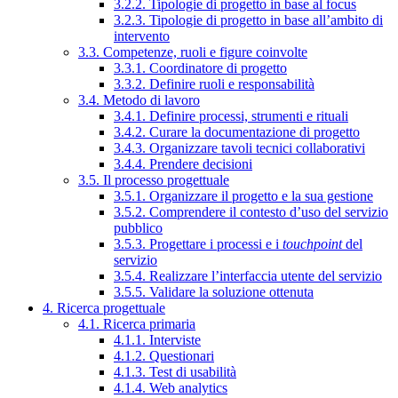
3.2.2. Tipologie di progetto in base al focus
3.2.3. Tipologie di progetto in base all’ambito di
intervento
3.3. Competenze, ruoli e figure coinvolte
3.3.1. Coordinatore di progetto
3.3.2. Definire ruoli e responsabilità
3.4. Metodo di lavoro
3.4.1. Definire processi, strumenti e rituali
3.4.2. Curare la documentazione di progetto
3.4.3. Organizzare tavoli tecnici collaborativi
3.4.4. Prendere decisioni
3.5. Il processo progettuale
3.5.1. Organizzare il progetto e la sua gestione
3.5.2. Comprendere il contesto d’uso del servizio
pubblico
3.5.3. Progettare i processi e i
touchpoint
del
servizio
3.5.4. Realizzare l’interfaccia utente del servizio
3.5.5. Validare la soluzione ottenuta
4. Ricerca progettuale
4.1. Ricerca primaria
4.1.1. Interviste
4.1.2. Questionari
4.1.3. Test di usabilità
4.1.4. Web analytics