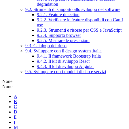
degradation
9.2. Strumenti di supporto allo sviluppo del software
9.2.1. Feature detection
9.2.2. Verificare le feature disponibili con Can I
use
9.2.3. Strumenti e risorse per CSS e JavaScript
9.2.4. Supporto browser
9.2.5. Misurare le prestazioni
9.3. Catalogo del riuso
9.4. Sviluppare con il design system .italia
9.4.1. Il framework Bootstrap Italia
9.4.2. Il kit di sviluppo React
9.4.3. Il kit di sviluppo Angular
9.5. Sviluppare con i modelli di sito e servizi
None
None
A
B
C
D
E
I
M