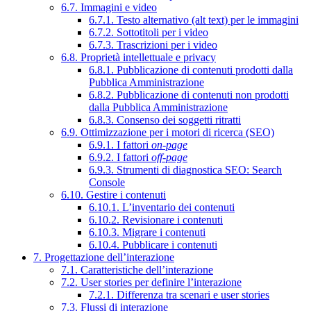
6.7. Immagini e video
6.7.1. Testo alternativo (alt text) per le immagini
6.7.2. Sottotitoli per i video
6.7.3. Trascrizioni per i video
6.8. Proprietà intellettuale e privacy
6.8.1. Pubblicazione di contenuti prodotti dalla
Pubblica Amministrazione
6.8.2. Pubblicazione di contenuti non prodotti
dalla Pubblica Amministrazione
6.8.3. Consenso dei soggetti ritratti
6.9. Ottimizzazione per i motori di ricerca (SEO)
6.9.1. I fattori
on-page
6.9.2. I fattori
off-page
6.9.3. Strumenti di diagnostica SEO: Search
Console
6.10. Gestire i contenuti
6.10.1. L’inventario dei contenuti
6.10.2. Revisionare i contenuti
6.10.3. Migrare i contenuti
6.10.4. Pubblicare i contenuti
7. Progettazione dell’interazione
7.1. Caratteristiche dell’interazione
7.2. User stories per definire l’interazione
7.2.1. Differenza tra scenari e user stories
7.3. Flussi di interazione