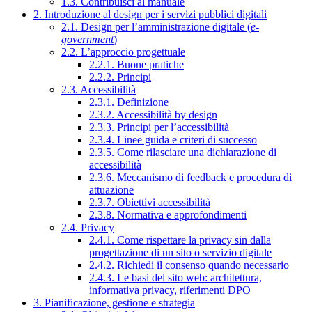
1.3. Contribuisci al manuale
2. Introduzione al design per i servizi pubblici digitali
2.1. Design per l’amministrazione digitale (
e-
government
)
2.2. L’approccio progettuale
2.2.1. Buone pratiche
2.2.2. Principi
2.3. Accessibilità
2.3.1. Definizione
2.3.2. Accessibilità by design
2.3.3. Principi per l’accessibilità
2.3.4. Linee guida e criteri di successo
2.3.5. Come rilasciare una dichiarazione di
accessibilità
2.3.6. Meccanismo di feedback e procedura di
attuazione
2.3.7. Obiettivi accessibilità
2.3.8. Normativa e approfondimenti
2.4. Privacy
2.4.1. Come rispettare la privacy sin dalla
progettazione di un sito o servizio digitale
2.4.2. Richiedi il consenso quando necessario
2.4.3. Le basi del sito web: architettura,
informativa privacy, riferimenti DPO
3. Pianificazione, gestione e strategia