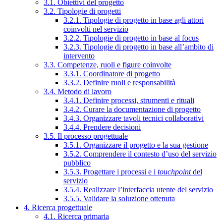
3.1. Obiettivi del progetto
3.2. Tipologie di progetti
3.2.1. Tipologie di progetto in base agli attori
coinvolti nel servizio
3.2.2. Tipologie di progetto in base al focus
3.2.3. Tipologie di progetto in base all’ambito di
intervento
3.3. Competenze, ruoli e figure coinvolte
3.3.1. Coordinatore di progetto
3.3.2. Definire ruoli e responsabilità
3.4. Metodo di lavoro
3.4.1. Definire processi, strumenti e rituali
3.4.2. Curare la documentazione di progetto
3.4.3. Organizzare tavoli tecnici collaborativi
3.4.4. Prendere decisioni
3.5. Il processo progettuale
3.5.1. Organizzare il progetto e la sua gestione
3.5.2. Comprendere il contesto d’uso del servizio
pubblico
3.5.3. Progettare i processi e i
touchpoint
del
servizio
3.5.4. Realizzare l’interfaccia utente del servizio
3.5.5. Validare la soluzione ottenuta
4. Ricerca progettuale
4.1. Ricerca primaria