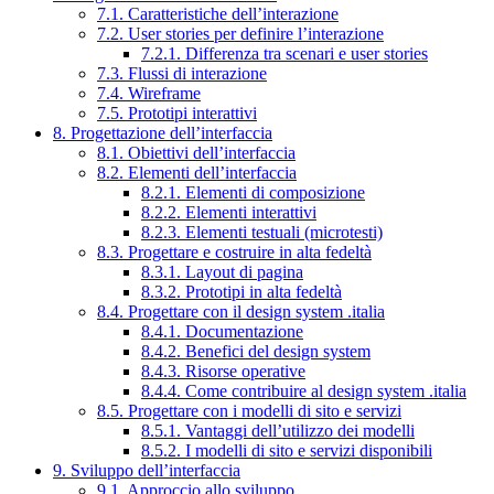
7.1. Caratteristiche dell’interazione
7.2. User stories per definire l’interazione
7.2.1. Differenza tra scenari e user stories
7.3. Flussi di interazione
7.4. Wireframe
7.5. Prototipi interattivi
8. Progettazione dell’interfaccia
8.1. Obiettivi dell’interfaccia
8.2. Elementi dell’interfaccia
8.2.1. Elementi di composizione
8.2.2. Elementi interattivi
8.2.3. Elementi testuali (microtesti)
8.3. Progettare e costruire in alta fedeltà
8.3.1. Layout di pagina
8.3.2. Prototipi in alta fedeltà
8.4. Progettare con il design system .italia
8.4.1. Documentazione
8.4.2. Benefici del design system
8.4.3. Risorse operative
8.4.4. Come contribuire al design system .italia
8.5. Progettare con i modelli di sito e servizi
8.5.1. Vantaggi dell’utilizzo dei modelli
8.5.2. I modelli di sito e servizi disponibili
9. Sviluppo dell’interfaccia
9.1. Approccio allo sviluppo