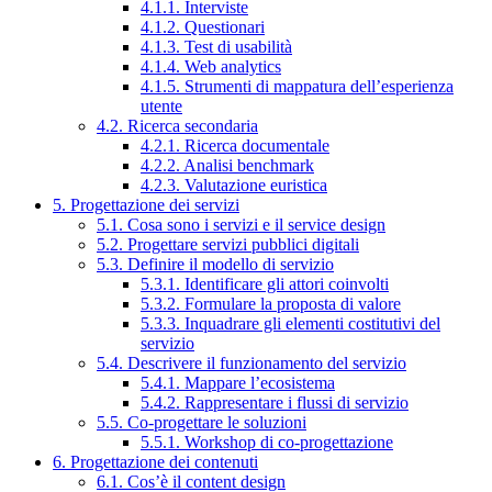
4.1.1. Interviste
4.1.2. Questionari
4.1.3. Test di usabilità
4.1.4. Web analytics
4.1.5. Strumenti di mappatura dell’esperienza
utente
4.2. Ricerca secondaria
4.2.1. Ricerca documentale
4.2.2. Analisi benchmark
4.2.3. Valutazione euristica
5. Progettazione dei servizi
5.1. Cosa sono i servizi e il service design
5.2. Progettare servizi pubblici digitali
5.3. Definire il modello di servizio
5.3.1. Identificare gli attori coinvolti
5.3.2. Formulare la proposta di valore
5.3.3. Inquadrare gli elementi costitutivi del
servizio
5.4. Descrivere il funzionamento del servizio
5.4.1. Mappare l’ecosistema
5.4.2. Rappresentare i flussi di servizio
5.5. Co-progettare le soluzioni
5.5.1. Workshop di co-progettazione
6. Progettazione dei contenuti
6.1. Cos’è il content design