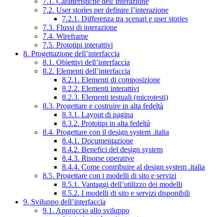
7.1. Caratteristiche dell’interazione
7.2. User stories per definire l’interazione
7.2.1. Differenza tra scenari e user stories
7.3. Flussi di interazione
7.4. Wireframe
7.5. Prototipi interattivi
8. Progettazione dell’interfaccia
8.1. Obiettivi dell’interfaccia
8.2. Elementi dell’interfaccia
8.2.1. Elementi di composizione
8.2.2. Elementi interattivi
8.2.3. Elementi testuali (microtesti)
8.3. Progettare e costruire in alta fedeltà
8.3.1. Layout di pagina
8.3.2. Prototipi in alta fedeltà
8.4. Progettare con il design system .italia
8.4.1. Documentazione
8.4.2. Benefici del design system
8.4.3. Risorse operative
8.4.4. Come contribuire al design system .italia
8.5. Progettare con i modelli di sito e servizi
8.5.1. Vantaggi dell’utilizzo dei modelli
8.5.2. I modelli di sito e servizi disponibili
9. Sviluppo dell’interfaccia
9.1. Approccio allo sviluppo