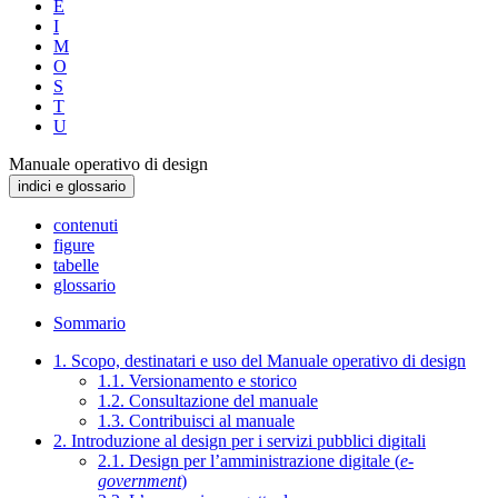
E
I
M
O
S
T
U
Manuale operativo di design
indici e glossario
contenuti
figure
tabelle
glossario
Sommario
1. Scopo, destinatari e uso del Manuale operativo di design
1.1. Versionamento e storico
1.2. Consultazione del manuale
1.3. Contribuisci al manuale
2. Introduzione al design per i servizi pubblici digitali
2.1. Design per l’amministrazione digitale (
e-
government
)