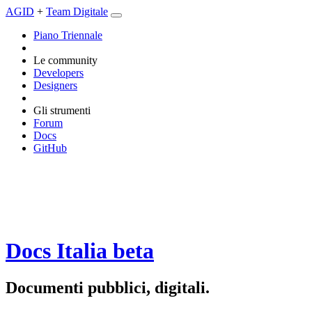
AGID
+
Team Digitale
Piano Triennale
Le community
Developers
Designers
Gli strumenti
Forum
Docs
GitHub
Docs Italia
beta
Documenti pubblici, digitali.