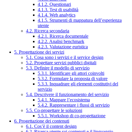
4.1.2. Questionari
4.1.3. Test di usabilità
4.1.4. Web analytics
4.1.5. Strumenti di mappatura dell’esperienza
utente
4.2. Ricerca secondaria
4.2.1. Ricerca documentale
4.2.2. Analisi benchmark
4.2.3. Valutazione euristica
5. Progettazione dei servizi
5.1. Cosa sono i servizi e il service design
5.2. Progettare servizi pubblici digitali
5.3. Definire il modello di servizio
5.3.1. Identificare gli attori coinvolti
5.3.2. Formulare la proposta di valore
5.3.3. Inquadrare gli elementi costitutivi del
servizio
5.4. Descrivere il funzionamento del servizio
5.4.1. Mappare l’ecosistema
5.4.2. Rappresentare i flussi di servizio
5.5. Co-progettare le soluzioni
5.5.1. Workshop di co-progettazione
6. Progettazione dei contenuti
6.1. Cos’è il content design
6.2. Ricerca utente sui contenuti e il linguaggio