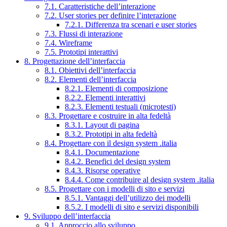
7.1. Caratteristiche dell’interazione
7.2. User stories per definire l’interazione
7.2.1. Differenza tra scenari e user stories
7.3. Flussi di interazione
7.4. Wireframe
7.5. Prototipi interattivi
8. Progettazione dell’interfaccia
8.1. Obiettivi dell’interfaccia
8.2. Elementi dell’interfaccia
8.2.1. Elementi di composizione
8.2.2. Elementi interattivi
8.2.3. Elementi testuali (microtesti)
8.3. Progettare e costruire in alta fedeltà
8.3.1. Layout di pagina
8.3.2. Prototipi in alta fedeltà
8.4. Progettare con il design system .italia
8.4.1. Documentazione
8.4.2. Benefici del design system
8.4.3. Risorse operative
8.4.4. Come contribuire al design system .italia
8.5. Progettare con i modelli di sito e servizi
8.5.1. Vantaggi dell’utilizzo dei modelli
8.5.2. I modelli di sito e servizi disponibili
9. Sviluppo dell’interfaccia
9.1. Approccio allo sviluppo