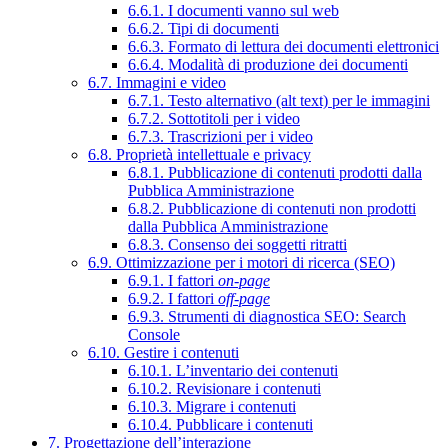
6.6.1. I documenti vanno sul web
6.6.2. Tipi di documenti
6.6.3. Formato di lettura dei documenti elettronici
6.6.4. Modalità di produzione dei documenti
6.7. Immagini e video
6.7.1. Testo alternativo (alt text) per le immagini
6.7.2. Sottotitoli per i video
6.7.3. Trascrizioni per i video
6.8. Proprietà intellettuale e privacy
6.8.1. Pubblicazione di contenuti prodotti dalla
Pubblica Amministrazione
6.8.2. Pubblicazione di contenuti non prodotti
dalla Pubblica Amministrazione
6.8.3. Consenso dei soggetti ritratti
6.9. Ottimizzazione per i motori di ricerca (SEO)
6.9.1. I fattori
on-page
6.9.2. I fattori
off-page
6.9.3. Strumenti di diagnostica SEO: Search
Console
6.10. Gestire i contenuti
6.10.1. L’inventario dei contenuti
6.10.2. Revisionare i contenuti
6.10.3. Migrare i contenuti
6.10.4. Pubblicare i contenuti
7. Progettazione dell’interazione