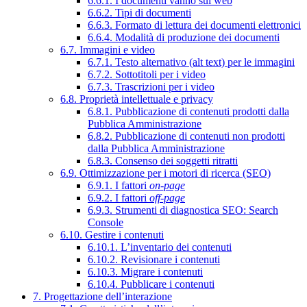
6.6.1. I documenti vanno sul web
6.6.2. Tipi di documenti
6.6.3. Formato di lettura dei documenti elettronici
6.6.4. Modalità di produzione dei documenti
6.7. Immagini e video
6.7.1. Testo alternativo (alt text) per le immagini
6.7.2. Sottotitoli per i video
6.7.3. Trascrizioni per i video
6.8. Proprietà intellettuale e privacy
6.8.1. Pubblicazione di contenuti prodotti dalla
Pubblica Amministrazione
6.8.2. Pubblicazione di contenuti non prodotti
dalla Pubblica Amministrazione
6.8.3. Consenso dei soggetti ritratti
6.9. Ottimizzazione per i motori di ricerca (SEO)
6.9.1. I fattori
on-page
6.9.2. I fattori
off-page
6.9.3. Strumenti di diagnostica SEO: Search
Console
6.10. Gestire i contenuti
6.10.1. L’inventario dei contenuti
6.10.2. Revisionare i contenuti
6.10.3. Migrare i contenuti
6.10.4. Pubblicare i contenuti
7. Progettazione dell’interazione