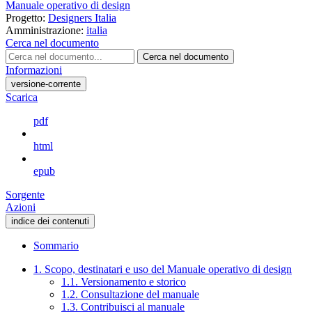
Manuale operativo di design
Progetto:
Designers Italia
Amministrazione:
italia
Cerca nel documento
Cerca nel documento
Informazioni
versione-corrente
Scarica
pdf
html
epub
Sorgente
Azioni
indice dei contenuti
Sommario
1. Scopo, destinatari e uso del Manuale operativo di design
1.1. Versionamento e storico
1.2. Consultazione del manuale
1.3. Contribuisci al manuale