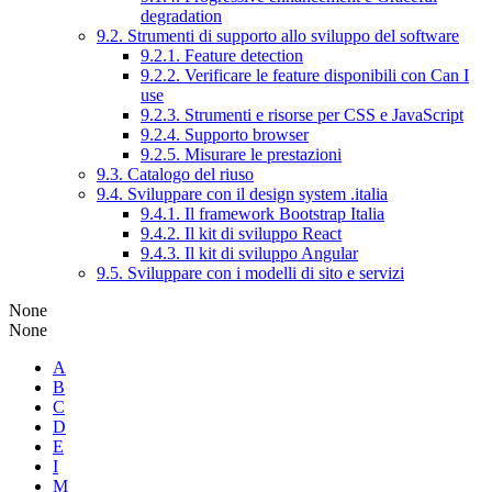
degradation
9.2. Strumenti di supporto allo sviluppo del software
9.2.1. Feature detection
9.2.2. Verificare le feature disponibili con Can I
use
9.2.3. Strumenti e risorse per CSS e JavaScript
9.2.4. Supporto browser
9.2.5. Misurare le prestazioni
9.3. Catalogo del riuso
9.4. Sviluppare con il design system .italia
9.4.1. Il framework Bootstrap Italia
9.4.2. Il kit di sviluppo React
9.4.3. Il kit di sviluppo Angular
9.5. Sviluppare con i modelli di sito e servizi
None
None
A
B
C
D
E
I
M