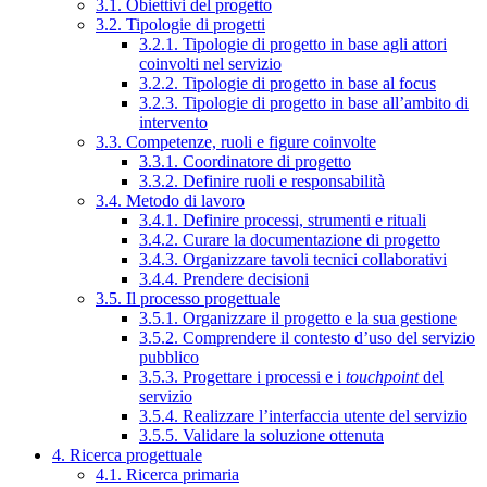
3.1. Obiettivi del progetto
3.2. Tipologie di progetti
3.2.1. Tipologie di progetto in base agli attori
coinvolti nel servizio
3.2.2. Tipologie di progetto in base al focus
3.2.3. Tipologie di progetto in base all’ambito di
intervento
3.3. Competenze, ruoli e figure coinvolte
3.3.1. Coordinatore di progetto
3.3.2. Definire ruoli e responsabilità
3.4. Metodo di lavoro
3.4.1. Definire processi, strumenti e rituali
3.4.2. Curare la documentazione di progetto
3.4.3. Organizzare tavoli tecnici collaborativi
3.4.4. Prendere decisioni
3.5. Il processo progettuale
3.5.1. Organizzare il progetto e la sua gestione
3.5.2. Comprendere il contesto d’uso del servizio
pubblico
3.5.3. Progettare i processi e i
touchpoint
del
servizio
3.5.4. Realizzare l’interfaccia utente del servizio
3.5.5. Validare la soluzione ottenuta
4. Ricerca progettuale
4.1. Ricerca primaria