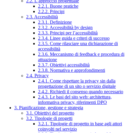
2.2. L’approccio progettuale
2.2.1. Buone pratiche
2.2.2. Principi
2.3. Accessibilità
2.3.1. Definizione
2.3.2. Accessibilità by design
2.3.3. Principi per l’accessibilità
2.3.4. Linee guida e criteri di successo
2.3.5. Come rilasciare una dichiarazione di
accessibilità
2.3.6. Meccanismo di feedback e procedura di
attuazione
2.3.7. Obiettivi accessibilità
2.3.8. Normativa e approfondimenti
2.4. Privacy
2.4.1. Come rispettare la privacy sin dalla
progettazione di un sito o servizio digitale
2.4.2. Richiedi il consenso quando necessario
2.4.3. Le basi del sito web: architettura,
informativa privacy, riferimenti DPO
3. Pianificazione, gestione e strategia
3.1. Obiettivi del progetto
3.2. Tipologie di progetti
3.2.1. Tipologie di progetto in base agli attori
coinvolti nel servizio