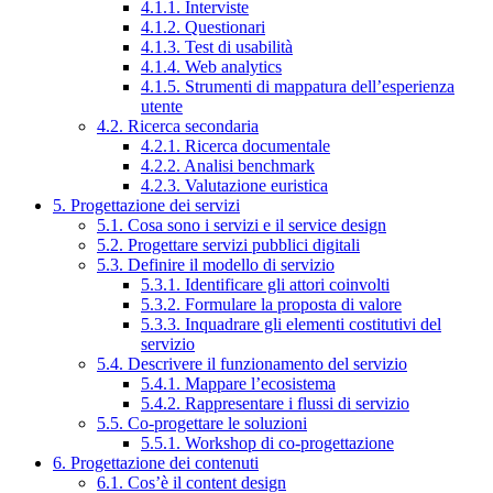
4.1.1. Interviste
4.1.2. Questionari
4.1.3. Test di usabilità
4.1.4. Web analytics
4.1.5. Strumenti di mappatura dell’esperienza
utente
4.2. Ricerca secondaria
4.2.1. Ricerca documentale
4.2.2. Analisi benchmark
4.2.3. Valutazione euristica
5. Progettazione dei servizi
5.1. Cosa sono i servizi e il service design
5.2. Progettare servizi pubblici digitali
5.3. Definire il modello di servizio
5.3.1. Identificare gli attori coinvolti
5.3.2. Formulare la proposta di valore
5.3.3. Inquadrare gli elementi costitutivi del
servizio
5.4. Descrivere il funzionamento del servizio
5.4.1. Mappare l’ecosistema
5.4.2. Rappresentare i flussi di servizio
5.5. Co-progettare le soluzioni
5.5.1. Workshop di co-progettazione
6. Progettazione dei contenuti
6.1. Cos’è il content design