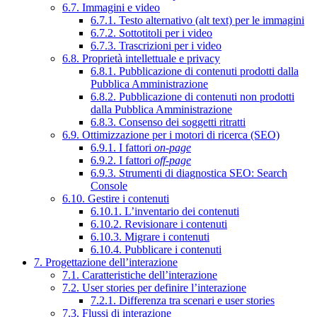
6.7. Immagini e video
6.7.1. Testo alternativo (alt text) per le immagini
6.7.2. Sottotitoli per i video
6.7.3. Trascrizioni per i video
6.8. Proprietà intellettuale e privacy
6.8.1. Pubblicazione di contenuti prodotti dalla
Pubblica Amministrazione
6.8.2. Pubblicazione di contenuti non prodotti
dalla Pubblica Amministrazione
6.8.3. Consenso dei soggetti ritratti
6.9. Ottimizzazione per i motori di ricerca (SEO)
6.9.1. I fattori
on-page
6.9.2. I fattori
off-page
6.9.3. Strumenti di diagnostica SEO: Search
Console
6.10. Gestire i contenuti
6.10.1. L’inventario dei contenuti
6.10.2. Revisionare i contenuti
6.10.3. Migrare i contenuti
6.10.4. Pubblicare i contenuti
7. Progettazione dell’interazione
7.1. Caratteristiche dell’interazione
7.2. User stories per definire l’interazione
7.2.1. Differenza tra scenari e user stories
7.3. Flussi di interazione