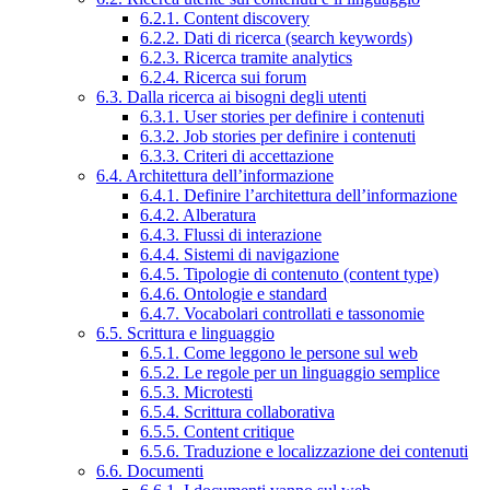
6.2.1. Content discovery
6.2.2. Dati di ricerca (search keywords)
6.2.3. Ricerca tramite analytics
6.2.4. Ricerca sui forum
6.3. Dalla ricerca ai bisogni degli utenti
6.3.1. User stories per definire i contenuti
6.3.2. Job stories per definire i contenuti
6.3.3. Criteri di accettazione
6.4. Architettura dell’informazione
6.4.1. Definire l’architettura dell’informazione
6.4.2. Alberatura
6.4.3. Flussi di interazione
6.4.4. Sistemi di navigazione
6.4.5. Tipologie di contenuto (content type)
6.4.6. Ontologie e standard
6.4.7. Vocabolari controllati e tassonomie
6.5. Scrittura e linguaggio
6.5.1. Come leggono le persone sul web
6.5.2. Le regole per un linguaggio semplice
6.5.3. Microtesti
6.5.4. Scrittura collaborativa
6.5.5. Content critique
6.5.6. Traduzione e localizzazione dei contenuti
6.6. Documenti