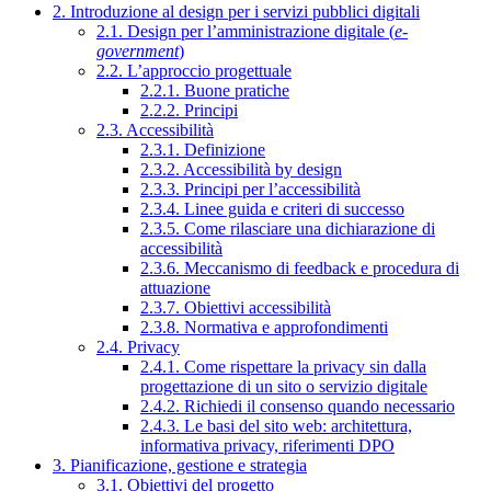
2. Introduzione al design per i servizi pubblici digitali
2.1. Design per l’amministrazione digitale (
e-
government
)
2.2. L’approccio progettuale
2.2.1. Buone pratiche
2.2.2. Principi
2.3. Accessibilità
2.3.1. Definizione
2.3.2. Accessibilità by design
2.3.3. Principi per l’accessibilità
2.3.4. Linee guida e criteri di successo
2.3.5. Come rilasciare una dichiarazione di
accessibilità
2.3.6. Meccanismo di feedback e procedura di
attuazione
2.3.7. Obiettivi accessibilità
2.3.8. Normativa e approfondimenti
2.4. Privacy
2.4.1. Come rispettare la privacy sin dalla
progettazione di un sito o servizio digitale
2.4.2. Richiedi il consenso quando necessario
2.4.3. Le basi del sito web: architettura,
informativa privacy, riferimenti DPO
3. Pianificazione, gestione e strategia
3.1. Obiettivi del progetto