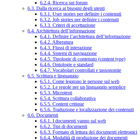
6.2.4. Ricerca sui forum
6.3. Dalla ricerca ai bisogni degli utenti
6.3.1. User stories per definire i contenuti
6.3.2. Job stories per definire i contenuti
6.3.3. Criteri di accettazione
6.4. Architettura dell’informazione
6.4.1. Definire l’architettura dell’informazione
6.4.2. Alberatura
6.4.3. Flussi di interazione
6.4.4. Sistemi di navigazione
6.4.5. Tipologie di contenuto (content type)
6.4.6. Ontologie e standard
6.4.7. Vocabolari controllati e tassonomie
6.5. Scrittura e linguaggio
6.5.1. Come leggono le persone sul web
6.5.2. Le regole per un linguaggio semplice
6.5.3. Microtesti
6.5.4. Scrittura collaborativa
6.5.5. Content critique
6.5.6. Traduzione e localizzazione dei contenuti
6.6. Documenti
6.6.1. I documenti vanno sul web
6.6.2. Tipi di documenti
6.6.3. Formato di lettura dei documenti elettronici
6.6.4. Modalità di produzione dei documenti