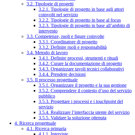
3.2. Tipologie di progetti
3.2.1. Tipologie di progetto in base agli attori
coinvolti nel servizio
3.2.2. Tipologie di progetto in base al focus
3.2.3. Tipologie di progetto in base all’ambito di
intervento
3.3. Competenze, ruoli e figure coinvolte
3.3.1. Coordinatore di progetto
3.3.2. Definire ruoli e responsabilità
3.4. Metodo di lavoro
3.4.1. Definire processi, strumenti e rituali
3.4.2. Curare la documentazione di progetto
3.4.3. Organizzare tavoli tecnici collaborativi
3.4.4. Prendere decisioni
3.5. Il processo progettuale
3.5.1. Organizzare il progetto e la sua gestione
3.5.2. Comprendere il contesto d’uso del servizio
pubblico
3.5.3. Progettare i processi e i
touchpoint
del
servizio
3.5.4. Realizzare l’interfaccia utente del servizio
3.5.5. Validare la soluzione ottenuta
4. Ricerca progettuale
4.1. Ricerca primaria
4.1.1. Interviste