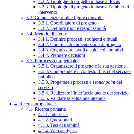
3.2.2. Tipologie di progetto in base al focus
3.2.3. Tipologie di progetto in base all’ambito di
intervento
3.3. Competenze, ruoli e figure coinvolte
3.3.1. Coordinatore di progetto
3.3.2. Definire ruoli e responsabilità
3.4. Metodo di lavoro
3.4.1. Definire processi, strumenti e rituali
3.4.2. Curare la documentazione di progetto
3.4.3. Organizzare tavoli tecnici collaborativi
3.4.4. Prendere decisioni
3.5. Il processo progettuale
3.5.1. Organizzare il progetto e la sua gestione
3.5.2. Comprendere il contesto d’uso del servizio
pubblico
3.5.3. Progettare i processi e i
touchpoint
del
servizio
3.5.4. Realizzare l’interfaccia utente del servizio
3.5.5. Validare la soluzione ottenuta
4. Ricerca progettuale
4.1. Ricerca primaria
4.1.1. Interviste
4.1.2. Questionari
4.1.3. Test di usabilità
4.1.4. Web analytics