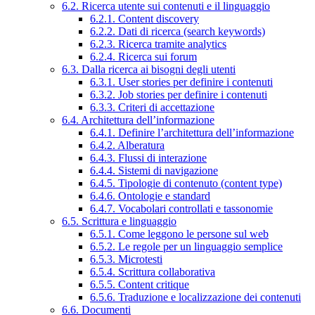
6.2. Ricerca utente sui contenuti e il linguaggio
6.2.1. Content discovery
6.2.2. Dati di ricerca (search keywords)
6.2.3. Ricerca tramite analytics
6.2.4. Ricerca sui forum
6.3. Dalla ricerca ai bisogni degli utenti
6.3.1. User stories per definire i contenuti
6.3.2. Job stories per definire i contenuti
6.3.3. Criteri di accettazione
6.4. Architettura dell’informazione
6.4.1. Definire l’architettura dell’informazione
6.4.2. Alberatura
6.4.3. Flussi di interazione
6.4.4. Sistemi di navigazione
6.4.5. Tipologie di contenuto (content type)
6.4.6. Ontologie e standard
6.4.7. Vocabolari controllati e tassonomie
6.5. Scrittura e linguaggio
6.5.1. Come leggono le persone sul web
6.5.2. Le regole per un linguaggio semplice
6.5.3. Microtesti
6.5.4. Scrittura collaborativa
6.5.5. Content critique
6.5.6. Traduzione e localizzazione dei contenuti
6.6. Documenti