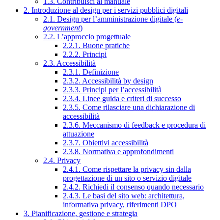
1.3. Contribuisci al manuale
2. Introduzione al design per i servizi pubblici digitali
2.1. Design per l’amministrazione digitale (
e-
government
)
2.2. L’approccio progettuale
2.2.1. Buone pratiche
2.2.2. Principi
2.3. Accessibilità
2.3.1. Definizione
2.3.2. Accessibilità by design
2.3.3. Principi per l’accessibilità
2.3.4. Linee guida e criteri di successo
2.3.5. Come rilasciare una dichiarazione di
accessibilità
2.3.6. Meccanismo di feedback e procedura di
attuazione
2.3.7. Obiettivi accessibilità
2.3.8. Normativa e approfondimenti
2.4. Privacy
2.4.1. Come rispettare la privacy sin dalla
progettazione di un sito o servizio digitale
2.4.2. Richiedi il consenso quando necessario
2.4.3. Le basi del sito web: architettura,
informativa privacy, riferimenti DPO
3. Pianificazione, gestione e strategia