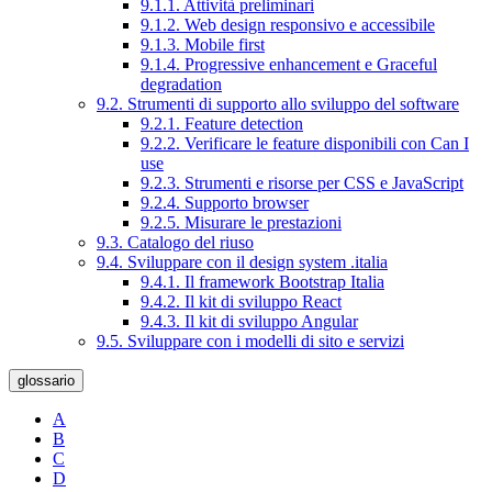
9.1.1. Attività preliminari
9.1.2. Web design responsivo e accessibile
9.1.3. Mobile first
9.1.4. Progressive enhancement e Graceful
degradation
9.2. Strumenti di supporto allo sviluppo del software
9.2.1. Feature detection
9.2.2. Verificare le feature disponibili con Can I
use
9.2.3. Strumenti e risorse per CSS e JavaScript
9.2.4. Supporto browser
9.2.5. Misurare le prestazioni
9.3. Catalogo del riuso
9.4. Sviluppare con il design system .italia
9.4.1. Il framework Bootstrap Italia
9.4.2. Il kit di sviluppo React
9.4.3. Il kit di sviluppo Angular
9.5. Sviluppare con i modelli di sito e servizi
glossario
A
B
C
D