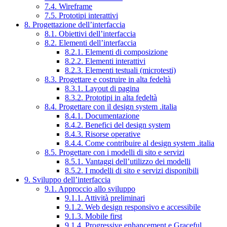
7.4. Wireframe
7.5. Prototipi interattivi
8. Progettazione dell’interfaccia
8.1. Obiettivi dell’interfaccia
8.2. Elementi dell’interfaccia
8.2.1. Elementi di composizione
8.2.2. Elementi interattivi
8.2.3. Elementi testuali (microtesti)
8.3. Progettare e costruire in alta fedeltà
8.3.1. Layout di pagina
8.3.2. Prototipi in alta fedeltà
8.4. Progettare con il design system .italia
8.4.1. Documentazione
8.4.2. Benefici del design system
8.4.3. Risorse operative
8.4.4. Come contribuire al design system .italia
8.5. Progettare con i modelli di sito e servizi
8.5.1. Vantaggi dell’utilizzo dei modelli
8.5.2. I modelli di sito e servizi disponibili
9. Sviluppo dell’interfaccia
9.1. Approccio allo sviluppo
9.1.1. Attività preliminari
9.1.2. Web design responsivo e accessibile
9.1.3. Mobile first
9.1.4. Progressive enhancement e Graceful