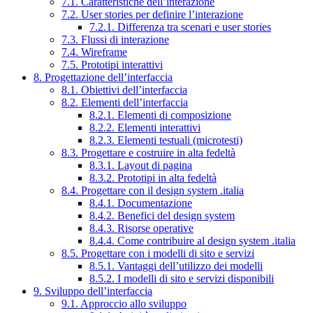
7.1. Caratteristiche dell’interazione
7.2. User stories per definire l’interazione
7.2.1. Differenza tra scenari e user stories
7.3. Flussi di interazione
7.4. Wireframe
7.5. Prototipi interattivi
8. Progettazione dell’interfaccia
8.1. Obiettivi dell’interfaccia
8.2. Elementi dell’interfaccia
8.2.1. Elementi di composizione
8.2.2. Elementi interattivi
8.2.3. Elementi testuali (microtesti)
8.3. Progettare e costruire in alta fedeltà
8.3.1. Layout di pagina
8.3.2. Prototipi in alta fedeltà
8.4. Progettare con il design system .italia
8.4.1. Documentazione
8.4.2. Benefici del design system
8.4.3. Risorse operative
8.4.4. Come contribuire al design system .italia
8.5. Progettare con i modelli di sito e servizi
8.5.1. Vantaggi dell’utilizzo dei modelli
8.5.2. I modelli di sito e servizi disponibili
9. Sviluppo dell’interfaccia
9.1. Approccio allo sviluppo