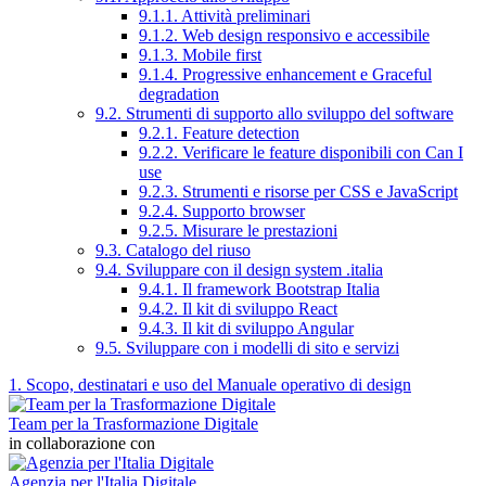
9.1.1. Attività preliminari
9.1.2. Web design responsivo e accessibile
9.1.3. Mobile first
9.1.4. Progressive enhancement e Graceful
degradation
9.2. Strumenti di supporto allo sviluppo del software
9.2.1. Feature detection
9.2.2. Verificare le feature disponibili con Can I
use
9.2.3. Strumenti e risorse per CSS e JavaScript
9.2.4. Supporto browser
9.2.5. Misurare le prestazioni
9.3. Catalogo del riuso
9.4. Sviluppare con il design system .italia
9.4.1. Il framework Bootstrap Italia
9.4.2. Il kit di sviluppo React
9.4.3. Il kit di sviluppo Angular
9.5. Sviluppare con i modelli di sito e servizi
1. Scopo, destinatari e uso del Manuale operativo di design
Team per la Trasformazione Digitale
in collaborazione con
Agenzia per l'Italia Digitale