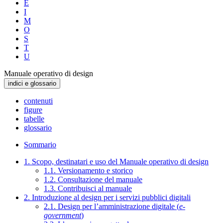
E
I
M
O
S
T
U
Manuale operativo di design
indici e glossario
contenuti
figure
tabelle
glossario
Sommario
1. Scopo, destinatari e uso del Manuale operativo di design
1.1. Versionamento e storico
1.2. Consultazione del manuale
1.3. Contribuisci al manuale
2. Introduzione al design per i servizi pubblici digitali
2.1. Design per l’amministrazione digitale (
e-
government
)