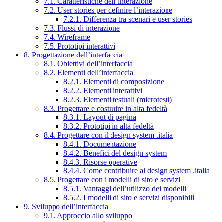
7.1. Caratteristiche dell’interazione
7.2. User stories per definire l’interazione
7.2.1. Differenza tra scenari e user stories
7.3. Flussi di interazione
7.4. Wireframe
7.5. Prototipi interattivi
8. Progettazione dell’interfaccia
8.1. Obiettivi dell’interfaccia
8.2. Elementi dell’interfaccia
8.2.1. Elementi di composizione
8.2.2. Elementi interattivi
8.2.3. Elementi testuali (microtesti)
8.3. Progettare e costruire in alta fedeltà
8.3.1. Layout di pagina
8.3.2. Prototipi in alta fedeltà
8.4. Progettare con il design system .italia
8.4.1. Documentazione
8.4.2. Benefici del design system
8.4.3. Risorse operative
8.4.4. Come contribuire al design system .italia
8.5. Progettare con i modelli di sito e servizi
8.5.1. Vantaggi dell’utilizzo dei modelli
8.5.2. I modelli di sito e servizi disponibili
9. Sviluppo dell’interfaccia
9.1. Approccio allo sviluppo