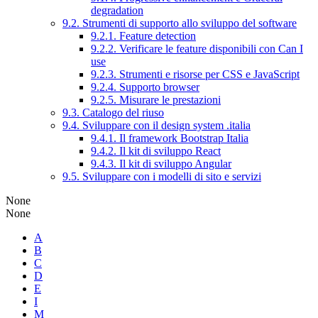
degradation
9.2. Strumenti di supporto allo sviluppo del software
9.2.1. Feature detection
9.2.2. Verificare le feature disponibili con Can I
use
9.2.3. Strumenti e risorse per CSS e JavaScript
9.2.4. Supporto browser
9.2.5. Misurare le prestazioni
9.3. Catalogo del riuso
9.4. Sviluppare con il design system .italia
9.4.1. Il framework Bootstrap Italia
9.4.2. Il kit di sviluppo React
9.4.3. Il kit di sviluppo Angular
9.5. Sviluppare con i modelli di sito e servizi
None
None
A
B
C
D
E
I
M