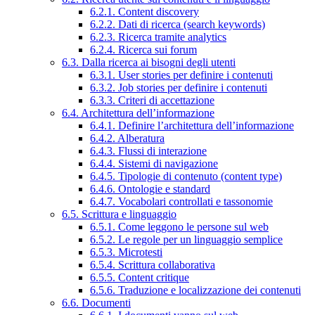
6.2.1. Content discovery
6.2.2. Dati di ricerca (search keywords)
6.2.3. Ricerca tramite analytics
6.2.4. Ricerca sui forum
6.3. Dalla ricerca ai bisogni degli utenti
6.3.1. User stories per definire i contenuti
6.3.2. Job stories per definire i contenuti
6.3.3. Criteri di accettazione
6.4. Architettura dell’informazione
6.4.1. Definire l’architettura dell’informazione
6.4.2. Alberatura
6.4.3. Flussi di interazione
6.4.4. Sistemi di navigazione
6.4.5. Tipologie di contenuto (content type)
6.4.6. Ontologie e standard
6.4.7. Vocabolari controllati e tassonomie
6.5. Scrittura e linguaggio
6.5.1. Come leggono le persone sul web
6.5.2. Le regole per un linguaggio semplice
6.5.3. Microtesti
6.5.4. Scrittura collaborativa
6.5.5. Content critique
6.5.6. Traduzione e localizzazione dei contenuti
6.6. Documenti