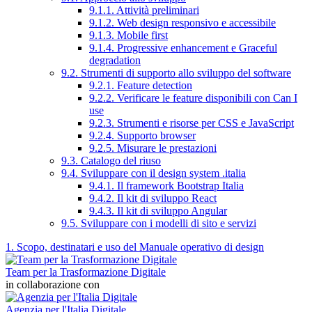
9.1.1. Attività preliminari
9.1.2. Web design responsivo e accessibile
9.1.3. Mobile first
9.1.4. Progressive enhancement e Graceful
degradation
9.2. Strumenti di supporto allo sviluppo del software
9.2.1. Feature detection
9.2.2. Verificare le feature disponibili con Can I
use
9.2.3. Strumenti e risorse per CSS e JavaScript
9.2.4. Supporto browser
9.2.5. Misurare le prestazioni
9.3. Catalogo del riuso
9.4. Sviluppare con il design system .italia
9.4.1. Il framework Bootstrap Italia
9.4.2. Il kit di sviluppo React
9.4.3. Il kit di sviluppo Angular
9.5. Sviluppare con i modelli di sito e servizi
1. Scopo, destinatari e uso del Manuale operativo di design
Team per la Trasformazione Digitale
in collaborazione con
Agenzia per l'Italia Digitale