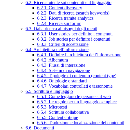
6.2. Ricerca utente sui contenuti e il linguaggio
6.2.1. Content discovery
6.2.2. Dati di ricerca (search keywords)
6.2.3. Ricerca tramite analytics
6.2.4. Ricerca sui forum
6.3. Dalla ricerca ai bisogni degli utenti
6.3.1. User stories per definire i contenuti
6.3.2. Job stories per definire i contenuti
6.3.3. Criteri di accettazione
6.4. Architettura dell’informazione
6.4.1. Definire l’architettura dell’informazione
6.4.2. Alberatura
6.4.3. Flussi di interazione
6.4.4. Sistemi di navigazione
6.4.5. Tipologie di contenuto (content type)
6.4.6. Ontologie e standard
6.4.7. Vocabolari controllati e tassonomie
6.5. Scrittura e linguaggio
6.5.1. Come leggono le persone sul web
6.5.2. Le regole per un linguaggio semplice
6.5.3. Microtesti
6.5.4. Scrittura collaborativa
6.5.5. Content critique
6.5.6. Traduzione e localizzazione dei contenuti
6.6. Documenti