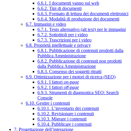
6.6.1. I documenti vanno sul web
6.6.2. Tipi di documenti
6.6.3. Formato di lettura dei documenti elettronici
6.6.4. Modalità di produzione dei documenti
6.7. Immagini e video
6.7.1. Testo alternativo (alt text) per le immagini
6.7.2. Sottotitoli per i video
6.7.3. Trascrizioni per i video
6.8. Proprietà intellettuale e privacy
6.8.1. Pubblicazione di contenuti prodotti dalla
Pubblica Amministrazione
6.8.2. Pubblicazione di contenuti non prodotti
dalla Pubblica Amministrazione
6.8.3. Consenso dei soggetti ritratti
6.9. Ottimizzazione per i motori di ricerca (SEO)
6.9.1. I fattori
on-page
6.9.2. I fattori
off-page
6.9.3. Strumenti di diagnostica SEO: Search
Console
6.10. Gestire i contenuti
6.10.1. L’inventario dei contenuti
6.10.2. Revisionare i contenuti
6.10.3. Migrare i contenuti
6.10.4. Pubblicare i contenuti
7. Progettazione dell’interazione