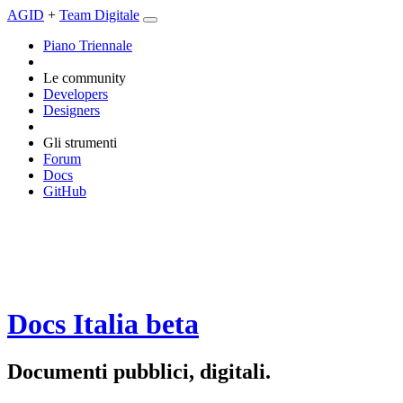
AGID
+
Team Digitale
Piano Triennale
Le community
Developers
Designers
Gli strumenti
Forum
Docs
GitHub
Docs Italia
beta
Documenti pubblici, digitali.