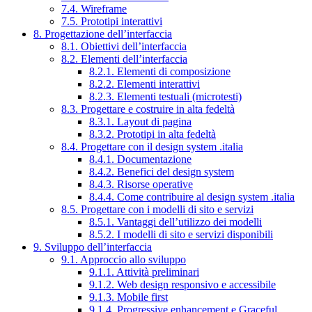
7.4. Wireframe
7.5. Prototipi interattivi
8. Progettazione dell’interfaccia
8.1. Obiettivi dell’interfaccia
8.2. Elementi dell’interfaccia
8.2.1. Elementi di composizione
8.2.2. Elementi interattivi
8.2.3. Elementi testuali (microtesti)
8.3. Progettare e costruire in alta fedeltà
8.3.1. Layout di pagina
8.3.2. Prototipi in alta fedeltà
8.4. Progettare con il design system .italia
8.4.1. Documentazione
8.4.2. Benefici del design system
8.4.3. Risorse operative
8.4.4. Come contribuire al design system .italia
8.5. Progettare con i modelli di sito e servizi
8.5.1. Vantaggi dell’utilizzo dei modelli
8.5.2. I modelli di sito e servizi disponibili
9. Sviluppo dell’interfaccia
9.1. Approccio allo sviluppo
9.1.1. Attività preliminari
9.1.2. Web design responsivo e accessibile
9.1.3. Mobile first
9.1.4. Progressive enhancement e Graceful