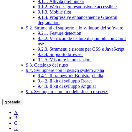
9.1.1. Attività preliminari
9.1.2. Web design responsivo e accessibile
9.1.3. Mobile first
9.1.4. Progressive enhancement e Graceful
degradation
9.2. Strumenti di supporto allo sviluppo del software
9.2.1. Feature detection
9.2.2. Verificare le feature disponibili con Can I
use
9.2.3. Strumenti e risorse per CSS e JavaScript
9.2.4. Supporto browser
9.2.5. Misurare le prestazioni
9.3. Catalogo del riuso
9.4. Sviluppare con il design system .italia
9.4.1. Il framework Bootstrap Italia
9.4.2. Il kit di sviluppo React
9.4.3. Il kit di sviluppo Angular
9.5. Sviluppare con i modelli di sito e servizi
glossario
A
B
C
D