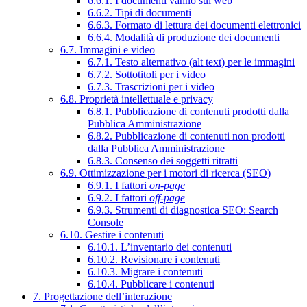
6.6.1. I documenti vanno sul web
6.6.2. Tipi di documenti
6.6.3. Formato di lettura dei documenti elettronici
6.6.4. Modalità di produzione dei documenti
6.7. Immagini e video
6.7.1. Testo alternativo (alt text) per le immagini
6.7.2. Sottotitoli per i video
6.7.3. Trascrizioni per i video
6.8. Proprietà intellettuale e privacy
6.8.1. Pubblicazione di contenuti prodotti dalla
Pubblica Amministrazione
6.8.2. Pubblicazione di contenuti non prodotti
dalla Pubblica Amministrazione
6.8.3. Consenso dei soggetti ritratti
6.9. Ottimizzazione per i motori di ricerca (SEO)
6.9.1. I fattori
on-page
6.9.2. I fattori
off-page
6.9.3. Strumenti di diagnostica SEO: Search
Console
6.10. Gestire i contenuti
6.10.1. L’inventario dei contenuti
6.10.2. Revisionare i contenuti
6.10.3. Migrare i contenuti
6.10.4. Pubblicare i contenuti
7. Progettazione dell’interazione