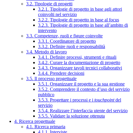
3.2. Tipologie di progetti
3.2.1. Tipologie di progetto in base agli attori
coinvolti nel servizio
3.2.2. Tipologie di progetto in base al focus
3.2.3. Tipologie di progetto in base all’ambito di
intervento
3.3. Competenze, ruoli e figure coinvolte
3.3.1. Coordinatore di progetto
3.3.2. Definire ruoli e responsabilità
3.4. Metodo di lavoro
3.4.1. Definire processi, strumenti e rituali
3.4.2. Curare la documentazione di progetto
3.4.3. Organizzare tavoli tecnici collaborativi
3.4.4. Prendere decisioni
3.5. Il processo progettuale
3.5.1. Organizzare il progetto e la sua gestione
3.5.2. Comprendere il contesto d’uso del servizio
pubblico
3.5.3. Progettare i processi e i
touchpoint
del
servizio
3.5.4. Realizzare l’interfaccia utente del servizio
3.5.5. Validare la soluzione ottenuta
4. Ricerca progettuale
4.1. Ricerca primaria
4.1.1. Interviste