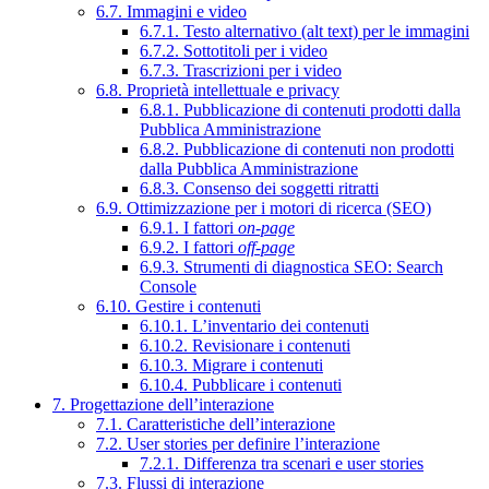
6.7. Immagini e video
6.7.1. Testo alternativo (alt text) per le immagini
6.7.2. Sottotitoli per i video
6.7.3. Trascrizioni per i video
6.8. Proprietà intellettuale e privacy
6.8.1. Pubblicazione di contenuti prodotti dalla
Pubblica Amministrazione
6.8.2. Pubblicazione di contenuti non prodotti
dalla Pubblica Amministrazione
6.8.3. Consenso dei soggetti ritratti
6.9. Ottimizzazione per i motori di ricerca (SEO)
6.9.1. I fattori
on-page
6.9.2. I fattori
off-page
6.9.3. Strumenti di diagnostica SEO: Search
Console
6.10. Gestire i contenuti
6.10.1. L’inventario dei contenuti
6.10.2. Revisionare i contenuti
6.10.3. Migrare i contenuti
6.10.4. Pubblicare i contenuti
7. Progettazione dell’interazione
7.1. Caratteristiche dell’interazione
7.2. User stories per definire l’interazione
7.2.1. Differenza tra scenari e user stories
7.3. Flussi di interazione