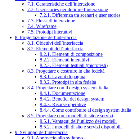
7.1. Caratteristiche dell’interazione
7.2. User stories per definire l’interazione
7.2.1. Differenza tra scenari e user stories
7.3. Flussi di interazione
7.4. Wireframe
7.5. Prototipi interattivi
8. Progettazione dell’interfaccia
8.1. Obiettivi dell’interfaccia
8.2. Elementi dell’interfaccia
8.2.1. Elementi di composizione
8.2.2. Elementi interattivi
8.2.3. Elementi testuali (microtesti)
8.3. Progettare e costruire in alta fedeltà
8.3.1. Layout di pagina
8.3.2. Prototipi in alta fedeltà
8.4. Progettare con il design system .italia
8.4.1. Documentazione
8.4.2. Benefici del design system
8.4.3. Risorse operative
8.4.4. Come contribuire al design system .italia
8.5. Progettare con i modelli di sito e servizi
8.5.1. Vantaggi dell’utilizzo dei modelli
8.5.2. I modelli di sito e servizi disponibili
9. Sviluppo dell’interfaccia
9.1. Approccio allo sviluppo