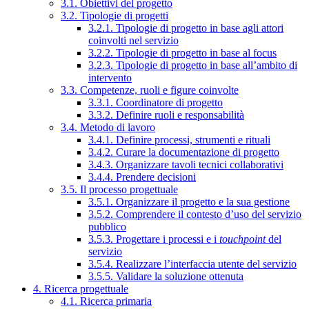
3.1. Obiettivi del progetto
3.2. Tipologie di progetti
3.2.1. Tipologie di progetto in base agli attori
coinvolti nel servizio
3.2.2. Tipologie di progetto in base al focus
3.2.3. Tipologie di progetto in base all’ambito di
intervento
3.3. Competenze, ruoli e figure coinvolte
3.3.1. Coordinatore di progetto
3.3.2. Definire ruoli e responsabilità
3.4. Metodo di lavoro
3.4.1. Definire processi, strumenti e rituali
3.4.2. Curare la documentazione di progetto
3.4.3. Organizzare tavoli tecnici collaborativi
3.4.4. Prendere decisioni
3.5. Il processo progettuale
3.5.1. Organizzare il progetto e la sua gestione
3.5.2. Comprendere il contesto d’uso del servizio
pubblico
3.5.3. Progettare i processi e i
touchpoint
del
servizio
3.5.4. Realizzare l’interfaccia utente del servizio
3.5.5. Validare la soluzione ottenuta
4. Ricerca progettuale
4.1. Ricerca primaria