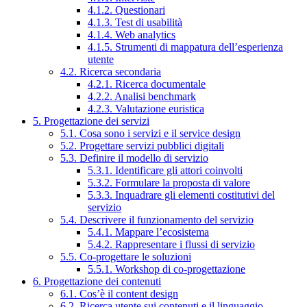
4.1.2. Questionari
4.1.3. Test di usabilità
4.1.4. Web analytics
4.1.5. Strumenti di mappatura dell’esperienza
utente
4.2. Ricerca secondaria
4.2.1. Ricerca documentale
4.2.2. Analisi benchmark
4.2.3. Valutazione euristica
5. Progettazione dei servizi
5.1. Cosa sono i servizi e il service design
5.2. Progettare servizi pubblici digitali
5.3. Definire il modello di servizio
5.3.1. Identificare gli attori coinvolti
5.3.2. Formulare la proposta di valore
5.3.3. Inquadrare gli elementi costitutivi del
servizio
5.4. Descrivere il funzionamento del servizio
5.4.1. Mappare l’ecosistema
5.4.2. Rappresentare i flussi di servizio
5.5. Co-progettare le soluzioni
5.5.1. Workshop di co-progettazione
6. Progettazione dei contenuti
6.1. Cos’è il content design
6.2. Ricerca utente sui contenuti e il linguaggio