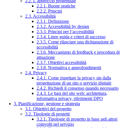
2.2. L’approccio progettuale
2.2.1. Buone pratiche
2.2.2. Principi
2.3. Accessibilità
2.3.1. Definizione
2.3.2. Accessibilità by design
2.3.3. Principi per l’accessibilità
2.3.4. Linee guida e criteri di successo
2.3.5. Come rilasciare una dichiarazione di
accessibilità
2.3.6. Meccanismo di feedback e procedura di
attuazione
2.3.7. Obiettivi accessibilità
2.3.8. Normativa e approfondimenti
2.4. Privacy
2.4.1. Come rispettare la privacy sin dalla
progettazione di un sito o servizio digitale
2.4.2. Richiedi il consenso quando necessario
2.4.3. Le basi del sito web: architettura,
informativa privacy, riferimenti DPO
3. Pianificazione, gestione e strategia
3.1. Obiettivi del progetto
3.2. Tipologie di progetti
3.2.1. Tipologie di progetto in base agli attori
coinvolti nel servizio