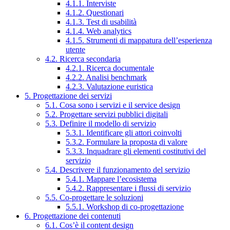
4.1.1. Interviste
4.1.2. Questionari
4.1.3. Test di usabilità
4.1.4. Web analytics
4.1.5. Strumenti di mappatura dell’esperienza
utente
4.2. Ricerca secondaria
4.2.1. Ricerca documentale
4.2.2. Analisi benchmark
4.2.3. Valutazione euristica
5. Progettazione dei servizi
5.1. Cosa sono i servizi e il service design
5.2. Progettare servizi pubblici digitali
5.3. Definire il modello di servizio
5.3.1. Identificare gli attori coinvolti
5.3.2. Formulare la proposta di valore
5.3.3. Inquadrare gli elementi costitutivi del
servizio
5.4. Descrivere il funzionamento del servizio
5.4.1. Mappare l’ecosistema
5.4.2. Rappresentare i flussi di servizio
5.5. Co-progettare le soluzioni
5.5.1. Workshop di co-progettazione
6. Progettazione dei contenuti
6.1. Cos’è il content design