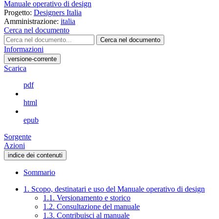
Manuale operativo di design
Progetto:
Designers Italia
Amministrazione:
italia
Cerca nel documento
Cerca nel documento
Informazioni
versione-corrente
Scarica
pdf
html
epub
Sorgente
Azioni
indice dei contenuti
Sommario
1. Scopo, destinatari e uso del Manuale operativo di design
1.1. Versionamento e storico
1.2. Consultazione del manuale
1.3. Contribuisci al manuale