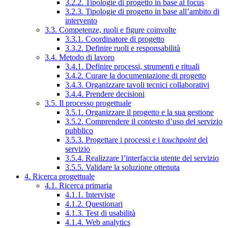
3.2.2. Tipologie di progetto in base al focus
3.2.3. Tipologie di progetto in base all’ambito di
intervento
3.3. Competenze, ruoli e figure coinvolte
3.3.1. Coordinatore di progetto
3.3.2. Definire ruoli e responsabilità
3.4. Metodo di lavoro
3.4.1. Definire processi, strumenti e rituali
3.4.2. Curare la documentazione di progetto
3.4.3. Organizzare tavoli tecnici collaborativi
3.4.4. Prendere decisioni
3.5. Il processo progettuale
3.5.1. Organizzare il progetto e la sua gestione
3.5.2. Comprendere il contesto d’uso del servizio
pubblico
3.5.3. Progettare i processi e i
touchpoint
del
servizio
3.5.4. Realizzare l’interfaccia utente del servizio
3.5.5. Validare la soluzione ottenuta
4. Ricerca progettuale
4.1. Ricerca primaria
4.1.1. Interviste
4.1.2. Questionari
4.1.3. Test di usabilità
4.1.4. Web analytics