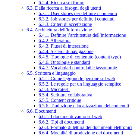
6.2.4. Ricerca sui forum
6.3. Dalla ricerca ai bisogni degli utenti
6.3.1. User stories per definire i contenuti
6.3.2. Job stories per definire i contenuti
6.3.3. Criteri di accettazione
6.4. Architettura dell’informazione
6.4.1. Definire l’architettura dell’informazione
6.4.2. Alberatura
6.4.3. Flussi di interazione
6.4.4. Sistemi di navigazione
6.4.5. Tipologie di contenuto (content type)
6.4.6. Ontologie e standard
6.4.7. Vocabolari controllati e tassonomie
6.5. Scrittura e linguaggio
6.5.1. Come leggono le persone sul web
6.5.2. Le regole per un linguaggio semplice
6.5.3. Microtesti
6.5.4. Scrittura collaborativa
6.5.5. Content critique
6.5.6. Traduzione e localizzazione dei contenuti
6.6. Documenti
6.6.1. I documenti vanno sul web
6.6.2. Tipi di documenti
6.6.3. Formato di lettura dei documenti elettronici
6.6.4. Modalità di produzione dei documenti