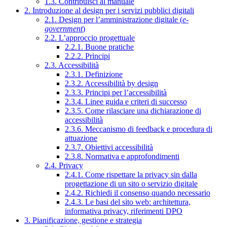
1.3. Contribuisci al manuale
2. Introduzione al design per i servizi pubblici digitali
2.1. Design per l’amministrazione digitale (
e-
government
)
2.2. L’approccio progettuale
2.2.1. Buone pratiche
2.2.2. Principi
2.3. Accessibilità
2.3.1. Definizione
2.3.2. Accessibilità by design
2.3.3. Principi per l’accessibilità
2.3.4. Linee guida e criteri di successo
2.3.5. Come rilasciare una dichiarazione di
accessibilità
2.3.6. Meccanismo di feedback e procedura di
attuazione
2.3.7. Obiettivi accessibilità
2.3.8. Normativa e approfondimenti
2.4. Privacy
2.4.1. Come rispettare la privacy sin dalla
progettazione di un sito o servizio digitale
2.4.2. Richiedi il consenso quando necessario
2.4.3. Le basi del sito web: architettura,
informativa privacy, riferimenti DPO
3. Pianificazione, gestione e strategia