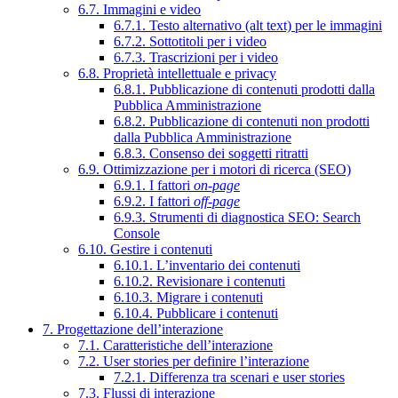
6.7. Immagini e video
6.7.1. Testo alternativo (alt text) per le immagini
6.7.2. Sottotitoli per i video
6.7.3. Trascrizioni per i video
6.8. Proprietà intellettuale e privacy
6.8.1. Pubblicazione di contenuti prodotti dalla
Pubblica Amministrazione
6.8.2. Pubblicazione di contenuti non prodotti
dalla Pubblica Amministrazione
6.8.3. Consenso dei soggetti ritratti
6.9. Ottimizzazione per i motori di ricerca (SEO)
6.9.1. I fattori
on-page
6.9.2. I fattori
off-page
6.9.3. Strumenti di diagnostica SEO: Search
Console
6.10. Gestire i contenuti
6.10.1. L’inventario dei contenuti
6.10.2. Revisionare i contenuti
6.10.3. Migrare i contenuti
6.10.4. Pubblicare i contenuti
7. Progettazione dell’interazione
7.1. Caratteristiche dell’interazione
7.2. User stories per definire l’interazione
7.2.1. Differenza tra scenari e user stories
7.3. Flussi di interazione