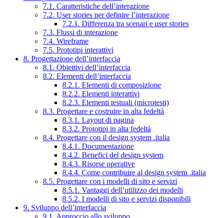
7.1. Caratteristiche dell’interazione
7.2. User stories per definire l’interazione
7.2.1. Differenza tra scenari e user stories
7.3. Flussi di interazione
7.4. Wireframe
7.5. Prototipi interattivi
8. Progettazione dell’interfaccia
8.1. Obiettivi dell’interfaccia
8.2. Elementi dell’interfaccia
8.2.1. Elementi di composizione
8.2.2. Elementi interattivi
8.2.3. Elementi testuali (microtesti)
8.3. Progettare e costruire in alta fedeltà
8.3.1. Layout di pagina
8.3.2. Prototipi in alta fedeltà
8.4. Progettare con il design system .italia
8.4.1. Documentazione
8.4.2. Benefici del design system
8.4.3. Risorse operative
8.4.4. Come contribuire al design system .italia
8.5. Progettare con i modelli di sito e servizi
8.5.1. Vantaggi dell’utilizzo dei modelli
8.5.2. I modelli di sito e servizi disponibili
9. Sviluppo dell’interfaccia
9.1. Approccio allo sviluppo