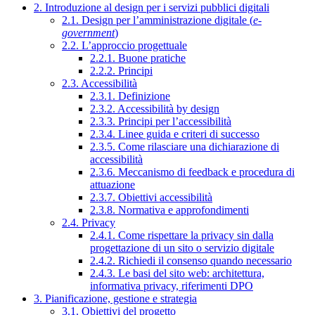
2. Introduzione al design per i servizi pubblici digitali
2.1. Design per l’amministrazione digitale (
e-
government
)
2.2. L’approccio progettuale
2.2.1. Buone pratiche
2.2.2. Principi
2.3. Accessibilità
2.3.1. Definizione
2.3.2. Accessibilità by design
2.3.3. Principi per l’accessibilità
2.3.4. Linee guida e criteri di successo
2.3.5. Come rilasciare una dichiarazione di
accessibilità
2.3.6. Meccanismo di feedback e procedura di
attuazione
2.3.7. Obiettivi accessibilità
2.3.8. Normativa e approfondimenti
2.4. Privacy
2.4.1. Come rispettare la privacy sin dalla
progettazione di un sito o servizio digitale
2.4.2. Richiedi il consenso quando necessario
2.4.3. Le basi del sito web: architettura,
informativa privacy, riferimenti DPO
3. Pianificazione, gestione e strategia
3.1. Obiettivi del progetto