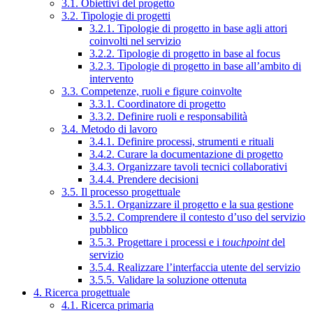
3.1. Obiettivi del progetto
3.2. Tipologie di progetti
3.2.1. Tipologie di progetto in base agli attori
coinvolti nel servizio
3.2.2. Tipologie di progetto in base al focus
3.2.3. Tipologie di progetto in base all’ambito di
intervento
3.3. Competenze, ruoli e figure coinvolte
3.3.1. Coordinatore di progetto
3.3.2. Definire ruoli e responsabilità
3.4. Metodo di lavoro
3.4.1. Definire processi, strumenti e rituali
3.4.2. Curare la documentazione di progetto
3.4.3. Organizzare tavoli tecnici collaborativi
3.4.4. Prendere decisioni
3.5. Il processo progettuale
3.5.1. Organizzare il progetto e la sua gestione
3.5.2. Comprendere il contesto d’uso del servizio
pubblico
3.5.3. Progettare i processi e i
touchpoint
del
servizio
3.5.4. Realizzare l’interfaccia utente del servizio
3.5.5. Validare la soluzione ottenuta
4. Ricerca progettuale
4.1. Ricerca primaria