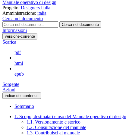
Manuale operativo di design
Progetto:
Designers Italia
Amministrazione:
italia
Cerca nel documento
Cerca nel documento
Informazioni
versione-corrente
Scarica
pdf
html
epub
Sorgente
Azioni
indice dei contenuti
Sommario
1. Scopo, destinatari e uso del Manuale operativo di design
1.1. Versionamento e storico
1.2. Consultazione del manuale
1.3. Contribuisci al manuale