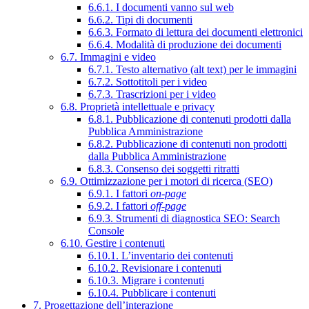
6.6.1. I documenti vanno sul web
6.6.2. Tipi di documenti
6.6.3. Formato di lettura dei documenti elettronici
6.6.4. Modalità di produzione dei documenti
6.7. Immagini e video
6.7.1. Testo alternativo (alt text) per le immagini
6.7.2. Sottotitoli per i video
6.7.3. Trascrizioni per i video
6.8. Proprietà intellettuale e privacy
6.8.1. Pubblicazione di contenuti prodotti dalla
Pubblica Amministrazione
6.8.2. Pubblicazione di contenuti non prodotti
dalla Pubblica Amministrazione
6.8.3. Consenso dei soggetti ritratti
6.9. Ottimizzazione per i motori di ricerca (SEO)
6.9.1. I fattori
on-page
6.9.2. I fattori
off-page
6.9.3. Strumenti di diagnostica SEO: Search
Console
6.10. Gestire i contenuti
6.10.1. L’inventario dei contenuti
6.10.2. Revisionare i contenuti
6.10.3. Migrare i contenuti
6.10.4. Pubblicare i contenuti
7. Progettazione dell’interazione