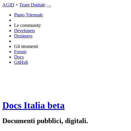
AGID
+
Team Digitale
Piano Triennale
Le community
Developers
Designers
Gli strumenti
Forum
Docs
GitHub
Docs Italia
beta
Documenti pubblici, digitali.