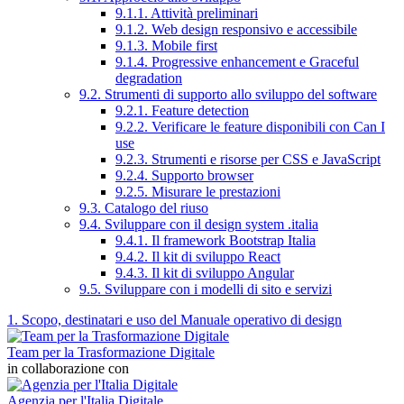
9.1.1. Attività preliminari
9.1.2. Web design responsivo e accessibile
9.1.3. Mobile first
9.1.4. Progressive enhancement e Graceful
degradation
9.2. Strumenti di supporto allo sviluppo del software
9.2.1. Feature detection
9.2.2. Verificare le feature disponibili con Can I
use
9.2.3. Strumenti e risorse per CSS e JavaScript
9.2.4. Supporto browser
9.2.5. Misurare le prestazioni
9.3. Catalogo del riuso
9.4. Sviluppare con il design system .italia
9.4.1. Il framework Bootstrap Italia
9.4.2. Il kit di sviluppo React
9.4.3. Il kit di sviluppo Angular
9.5. Sviluppare con i modelli di sito e servizi
1. Scopo, destinatari e uso del Manuale operativo di design
Team per la Trasformazione Digitale
in collaborazione con
Agenzia per l'Italia Digitale