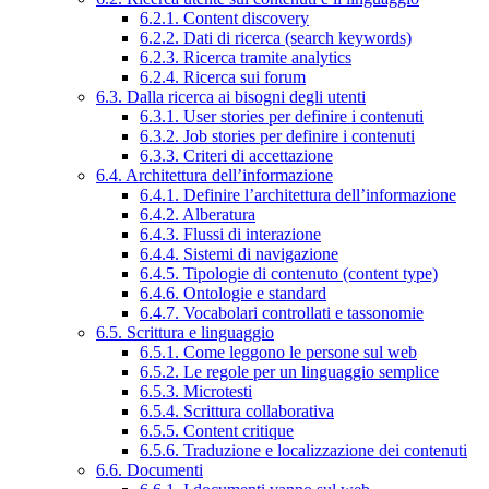
6.2.1. Content discovery
6.2.2. Dati di ricerca (search keywords)
6.2.3. Ricerca tramite analytics
6.2.4. Ricerca sui forum
6.3. Dalla ricerca ai bisogni degli utenti
6.3.1. User stories per definire i contenuti
6.3.2. Job stories per definire i contenuti
6.3.3. Criteri di accettazione
6.4. Architettura dell’informazione
6.4.1. Definire l’architettura dell’informazione
6.4.2. Alberatura
6.4.3. Flussi di interazione
6.4.4. Sistemi di navigazione
6.4.5. Tipologie di contenuto (content type)
6.4.6. Ontologie e standard
6.4.7. Vocabolari controllati e tassonomie
6.5. Scrittura e linguaggio
6.5.1. Come leggono le persone sul web
6.5.2. Le regole per un linguaggio semplice
6.5.3. Microtesti
6.5.4. Scrittura collaborativa
6.5.5. Content critique
6.5.6. Traduzione e localizzazione dei contenuti
6.6. Documenti