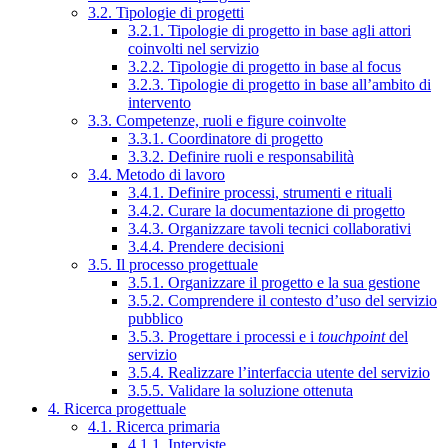
3.2. Tipologie di progetti
3.2.1. Tipologie di progetto in base agli attori
coinvolti nel servizio
3.2.2. Tipologie di progetto in base al focus
3.2.3. Tipologie di progetto in base all’ambito di
intervento
3.3. Competenze, ruoli e figure coinvolte
3.3.1. Coordinatore di progetto
3.3.2. Definire ruoli e responsabilità
3.4. Metodo di lavoro
3.4.1. Definire processi, strumenti e rituali
3.4.2. Curare la documentazione di progetto
3.4.3. Organizzare tavoli tecnici collaborativi
3.4.4. Prendere decisioni
3.5. Il processo progettuale
3.5.1. Organizzare il progetto e la sua gestione
3.5.2. Comprendere il contesto d’uso del servizio
pubblico
3.5.3. Progettare i processi e i
touchpoint
del
servizio
3.5.4. Realizzare l’interfaccia utente del servizio
3.5.5. Validare la soluzione ottenuta
4. Ricerca progettuale
4.1. Ricerca primaria
4.1.1. Interviste