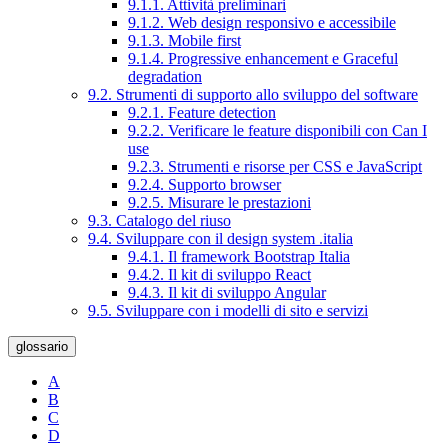
9.1.1. Attività preliminari
9.1.2. Web design responsivo e accessibile
9.1.3. Mobile first
9.1.4. Progressive enhancement e Graceful
degradation
9.2. Strumenti di supporto allo sviluppo del software
9.2.1. Feature detection
9.2.2. Verificare le feature disponibili con Can I
use
9.2.3. Strumenti e risorse per CSS e JavaScript
9.2.4. Supporto browser
9.2.5. Misurare le prestazioni
9.3. Catalogo del riuso
9.4. Sviluppare con il design system .italia
9.4.1. Il framework Bootstrap Italia
9.4.2. Il kit di sviluppo React
9.4.3. Il kit di sviluppo Angular
9.5. Sviluppare con i modelli di sito e servizi
glossario
A
B
C
D