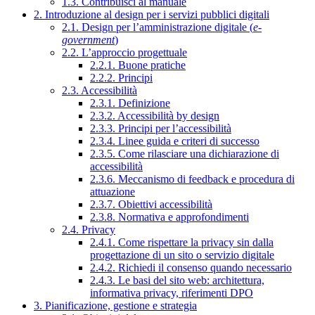
1.3. Contribuisci al manuale
2. Introduzione al design per i servizi pubblici digitali
2.1. Design per l’amministrazione digitale (
e-
government
)
2.2. L’approccio progettuale
2.2.1. Buone pratiche
2.2.2. Principi
2.3. Accessibilità
2.3.1. Definizione
2.3.2. Accessibilità by design
2.3.3. Principi per l’accessibilità
2.3.4. Linee guida e criteri di successo
2.3.5. Come rilasciare una dichiarazione di
accessibilità
2.3.6. Meccanismo di feedback e procedura di
attuazione
2.3.7. Obiettivi accessibilità
2.3.8. Normativa e approfondimenti
2.4. Privacy
2.4.1. Come rispettare la privacy sin dalla
progettazione di un sito o servizio digitale
2.4.2. Richiedi il consenso quando necessario
2.4.3. Le basi del sito web: architettura,
informativa privacy, riferimenti DPO
3. Pianificazione, gestione e strategia