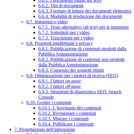
6.6.1. I documenti vanno sul web
6.6.2. Tipi di documenti
6.6.3. Formato di lettura dei documenti elettronici
6.6.4. Modalità di produzione dei documenti
6.7. Immagini e video
6.7.1. Testo alternativo (alt text) per le immagini
6.7.2. Sottotitoli per i video
6.7.3. Trascrizioni per i video
6.8. Proprietà intellettuale e privacy
6.8.1. Pubblicazione di contenuti prodotti dalla
Pubblica Amministrazione
6.8.2. Pubblicazione di contenuti non prodotti
dalla Pubblica Amministrazione
6.8.3. Consenso dei soggetti ritratti
6.9. Ottimizzazione per i motori di ricerca (SEO)
6.9.1. I fattori
on-page
6.9.2. I fattori
off-page
6.9.3. Strumenti di diagnostica SEO: Search
Console
6.10. Gestire i contenuti
6.10.1. L’inventario dei contenuti
6.10.2. Revisionare i contenuti
6.10.3. Migrare i contenuti
6.10.4. Pubblicare i contenuti
7. Progettazione dell’interazione