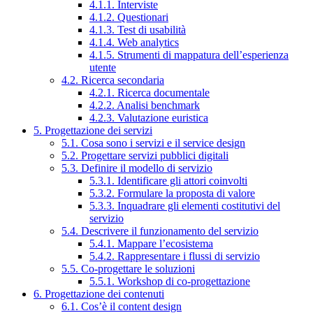
4.1.1. Interviste
4.1.2. Questionari
4.1.3. Test di usabilità
4.1.4. Web analytics
4.1.5. Strumenti di mappatura dell’esperienza
utente
4.2. Ricerca secondaria
4.2.1. Ricerca documentale
4.2.2. Analisi benchmark
4.2.3. Valutazione euristica
5. Progettazione dei servizi
5.1. Cosa sono i servizi e il service design
5.2. Progettare servizi pubblici digitali
5.3. Definire il modello di servizio
5.3.1. Identificare gli attori coinvolti
5.3.2. Formulare la proposta di valore
5.3.3. Inquadrare gli elementi costitutivi del
servizio
5.4. Descrivere il funzionamento del servizio
5.4.1. Mappare l’ecosistema
5.4.2. Rappresentare i flussi di servizio
5.5. Co-progettare le soluzioni
5.5.1. Workshop di co-progettazione
6. Progettazione dei contenuti
6.1. Cos’è il content design