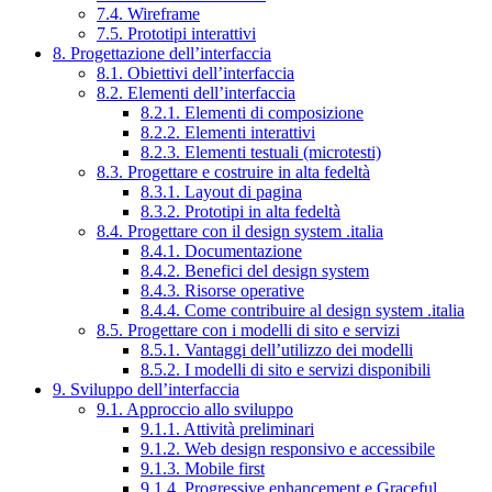
7.4. Wireframe
7.5. Prototipi interattivi
8. Progettazione dell’interfaccia
8.1. Obiettivi dell’interfaccia
8.2. Elementi dell’interfaccia
8.2.1. Elementi di composizione
8.2.2. Elementi interattivi
8.2.3. Elementi testuali (microtesti)
8.3. Progettare e costruire in alta fedeltà
8.3.1. Layout di pagina
8.3.2. Prototipi in alta fedeltà
8.4. Progettare con il design system .italia
8.4.1. Documentazione
8.4.2. Benefici del design system
8.4.3. Risorse operative
8.4.4. Come contribuire al design system .italia
8.5. Progettare con i modelli di sito e servizi
8.5.1. Vantaggi dell’utilizzo dei modelli
8.5.2. I modelli di sito e servizi disponibili
9. Sviluppo dell’interfaccia
9.1. Approccio allo sviluppo
9.1.1. Attività preliminari
9.1.2. Web design responsivo e accessibile
9.1.3. Mobile first
9.1.4. Progressive enhancement e Graceful