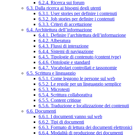
6.2.4. Ricerca sui forum
6.3. Dalla ricerca ai bisogni degli utenti
6.3.1. User stories per definire i contenuti
6.3.2. Job stories per definire i contenuti
6.3.3. Criteri di accettazione
6.4. Architettura dell’informazione
6.4.1. Definire l’architettura dell’informazione
6.4.2. Alberatura
6.4.3. Flussi di interazione
6.4.4. Sistemi di navigazione
6.4.5. Tipologie di contenuto (content type)
6.4.6. Ontologie e standard
6.4.7. Vocabolari controllati e tassonomie
6.5. Scrittura e linguaggio
6.5.1. Come leggono le persone sul web
6.5.2. Le regole per un linguaggio semplice
6.5.3. Microtesti
6.5.4. Scrittura collaborativa
6.5.5. Content critique
6.5.6. Traduzione e localizzazione dei contenuti
6.6. Documenti
6.6.1. I documenti vanno sul web
6.6.2. Tipi di documenti
6.6.3. Formato di lettura dei documenti elettronici
6.6.4. Modalità di produzione dei documenti