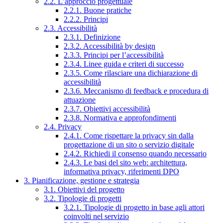
2.2. L’approccio progettuale
2.2.1. Buone pratiche
2.2.2. Principi
2.3. Accessibilità
2.3.1. Definizione
2.3.2. Accessibilità by design
2.3.3. Principi per l’accessibilità
2.3.4. Linee guida e criteri di successo
2.3.5. Come rilasciare una dichiarazione di
accessibilità
2.3.6. Meccanismo di feedback e procedura di
attuazione
2.3.7. Obiettivi accessibilità
2.3.8. Normativa e approfondimenti
2.4. Privacy
2.4.1. Come rispettare la privacy sin dalla
progettazione di un sito o servizio digitale
2.4.2. Richiedi il consenso quando necessario
2.4.3. Le basi del sito web: architettura,
informativa privacy, riferimenti DPO
3. Pianificazione, gestione e strategia
3.1. Obiettivi del progetto
3.2. Tipologie di progetti
3.2.1. Tipologie di progetto in base agli attori
coinvolti nel servizio