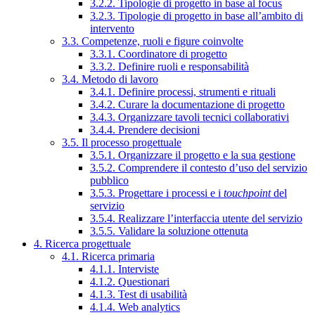
3.2.2. Tipologie di progetto in base al focus
3.2.3. Tipologie di progetto in base all’ambito di
intervento
3.3. Competenze, ruoli e figure coinvolte
3.3.1. Coordinatore di progetto
3.3.2. Definire ruoli e responsabilità
3.4. Metodo di lavoro
3.4.1. Definire processi, strumenti e rituali
3.4.2. Curare la documentazione di progetto
3.4.3. Organizzare tavoli tecnici collaborativi
3.4.4. Prendere decisioni
3.5. Il processo progettuale
3.5.1. Organizzare il progetto e la sua gestione
3.5.2. Comprendere il contesto d’uso del servizio
pubblico
3.5.3. Progettare i processi e i
touchpoint
del
servizio
3.5.4. Realizzare l’interfaccia utente del servizio
3.5.5. Validare la soluzione ottenuta
4. Ricerca progettuale
4.1. Ricerca primaria
4.1.1. Interviste
4.1.2. Questionari
4.1.3. Test di usabilità
4.1.4. Web analytics