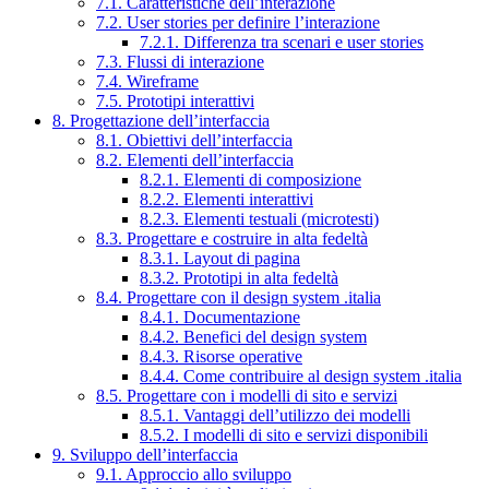
7.1. Caratteristiche dell’interazione
7.2. User stories per definire l’interazione
7.2.1. Differenza tra scenari e user stories
7.3. Flussi di interazione
7.4. Wireframe
7.5. Prototipi interattivi
8. Progettazione dell’interfaccia
8.1. Obiettivi dell’interfaccia
8.2. Elementi dell’interfaccia
8.2.1. Elementi di composizione
8.2.2. Elementi interattivi
8.2.3. Elementi testuali (microtesti)
8.3. Progettare e costruire in alta fedeltà
8.3.1. Layout di pagina
8.3.2. Prototipi in alta fedeltà
8.4. Progettare con il design system .italia
8.4.1. Documentazione
8.4.2. Benefici del design system
8.4.3. Risorse operative
8.4.4. Come contribuire al design system .italia
8.5. Progettare con i modelli di sito e servizi
8.5.1. Vantaggi dell’utilizzo dei modelli
8.5.2. I modelli di sito e servizi disponibili
9. Sviluppo dell’interfaccia
9.1. Approccio allo sviluppo