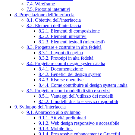
7.4. Wireframe
7.5. Prototipi interattivi
8. Progettazione dell’interfaccia
8.1. Obiettivi dell’interfaccia
8.2. Elementi dell’interfaccia
8.2.1. Elementi di composizione
8.2.2. Elementi interattivi
8.2.3. Elementi testuali (microtesti)
8.3. Progettare e costruire in alta fedeltà
8.3.1. Layout di pagina
8.3.2. Prototipi in alta fedeltà
8.4. Progettare con il design system .italia
8.4.1. Documentazione
8.4.2. Benefici del design system
8.4.3. Risorse operative
8.4.4. Come contribuire al design system .italia
8.5. Progettare con i modelli di sito e servizi
8.5.1. Vantaggi dell’utilizzo dei modelli
8.5.2. I modelli di sito e servizi disponibili
9. Sviluppo dell’interfaccia
9.1. Approccio allo sviluppo
9.1.1. Attività preliminari
9.1.2. Web design responsivo e accessibile
9.1.3. Mobile first
9.1.4. Progressive enhancement e Graceful