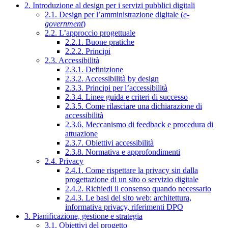
2. Introduzione al design per i servizi pubblici digitali
2.1. Design per l’amministrazione digitale (
e-
government
)
2.2. L’approccio progettuale
2.2.1. Buone pratiche
2.2.2. Principi
2.3. Accessibilità
2.3.1. Definizione
2.3.2. Accessibilità by design
2.3.3. Principi per l’accessibilità
2.3.4. Linee guida e criteri di successo
2.3.5. Come rilasciare una dichiarazione di
accessibilità
2.3.6. Meccanismo di feedback e procedura di
attuazione
2.3.7. Obiettivi accessibilità
2.3.8. Normativa e approfondimenti
2.4. Privacy
2.4.1. Come rispettare la privacy sin dalla
progettazione di un sito o servizio digitale
2.4.2. Richiedi il consenso quando necessario
2.4.3. Le basi del sito web: architettura,
informativa privacy, riferimenti DPO
3. Pianificazione, gestione e strategia
3.1. Obiettivi del progetto