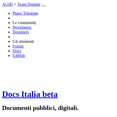
AGID
+
Team Digitale
Piano Triennale
Le community
Developers
Designers
Gli strumenti
Forum
Docs
GitHub
Docs Italia
beta
Documenti pubblici, digitali.