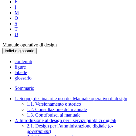
E
I
M
O
S
T
U
Manuale operativo di design
indici e glossario
contenuti
figure
tabelle
glossario
Sommario
1. Scopo, destinatari e uso del Manuale operativo di design
1.1. Versionamento e storico
1.2. Consultazione del manuale
1.3. Contribuisci al manuale
2. Introduzione al design per i servizi pubblici digitali
2.1. Design per l’amministrazione digitale (
e-
government
)