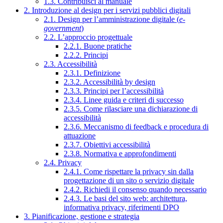
1.3. Contribuisci al manuale
2. Introduzione al design per i servizi pubblici digitali
2.1. Design per l’amministrazione digitale (
e-
government
)
2.2. L’approccio progettuale
2.2.1. Buone pratiche
2.2.2. Principi
2.3. Accessibilità
2.3.1. Definizione
2.3.2. Accessibilità by design
2.3.3. Principi per l’accessibilità
2.3.4. Linee guida e criteri di successo
2.3.5. Come rilasciare una dichiarazione di
accessibilità
2.3.6. Meccanismo di feedback e procedura di
attuazione
2.3.7. Obiettivi accessibilità
2.3.8. Normativa e approfondimenti
2.4. Privacy
2.4.1. Come rispettare la privacy sin dalla
progettazione di un sito o servizio digitale
2.4.2. Richiedi il consenso quando necessario
2.4.3. Le basi del sito web: architettura,
informativa privacy, riferimenti DPO
3. Pianificazione, gestione e strategia