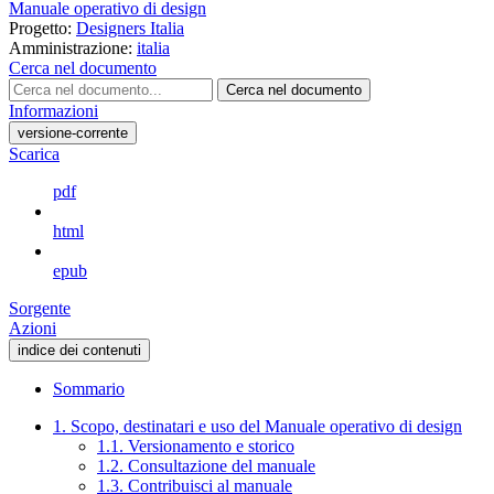
Manuale operativo di design
Progetto:
Designers Italia
Amministrazione:
italia
Cerca nel documento
Cerca nel documento
Informazioni
versione-corrente
Scarica
pdf
html
epub
Sorgente
Azioni
indice dei contenuti
Sommario
1. Scopo, destinatari e uso del Manuale operativo di design
1.1. Versionamento e storico
1.2. Consultazione del manuale
1.3. Contribuisci al manuale