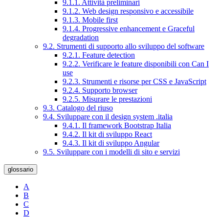
9.1.1. Attività preliminari
9.1.2. Web design responsivo e accessibile
9.1.3. Mobile first
9.1.4. Progressive enhancement e Graceful
degradation
9.2. Strumenti di supporto allo sviluppo del software
9.2.1. Feature detection
9.2.2. Verificare le feature disponibili con Can I
use
9.2.3. Strumenti e risorse per CSS e JavaScript
9.2.4. Supporto browser
9.2.5. Misurare le prestazioni
9.3. Catalogo del riuso
9.4. Sviluppare con il design system .italia
9.4.1. Il framework Bootstrap Italia
9.4.2. Il kit di sviluppo React
9.4.3. Il kit di sviluppo Angular
9.5. Sviluppare con i modelli di sito e servizi
glossario
A
B
C
D