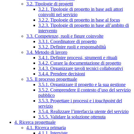
3.2. Tipologie di progetti
3.2.1. Tipologie di progetto in base agli attori
coinvolti nel servizio
3.2.2. Tipologie di progetto in base al focus
3.2.3. Tipologie di progetto in base all’ambito di
intervento
3.3. Competenze, ruoli e figure coinvolte
3.3.1. Coordinatore di progetto
3.3.2. Definire ruoli e responsabilità
3.4. Metodo di lavoro
3.4.1. Definire processi, strumenti e rituali
3.4.2. Curare la documentazione di progetto
3.4.3. Organizzare tavoli tecnici collaborativi
3.4.4. Prendere decisioni
3.5. Il processo progettuale
3.5.1. Organizzare il progetto e la sua gestione
3.5.2. Comprendere il contesto d’uso del servizio
pubblico
3.5.3. Progettare i processi e i
touchpoint
del
servizio
3.5.4. Realizzare l’interfaccia utente del servizio
3.5.5. Validare la soluzione ottenuta
4. Ricerca progettuale
4.1. Ricerca primaria
4.1.1. Interviste