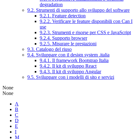
degradation
9.2. Strumenti di supporto allo sviluppo del software
9.2.1. Feature detection
9.2.2. Verificare le feature disponibili con Can I
use
9.2.3. Strumenti e risorse per CSS e JavaScript
9.2.4. Supporto browser
9.2.5. Misurare le prestazioni
9.3. Catalogo del riuso
9.4. Sviluppare con il design system .italia
9.4.1. Il framework Bootstrap Italia
9.4.2. Il kit di sviluppo React
9.4.3. Il kit di sviluppo Angular
9.5. Sviluppare con i modelli di sito e servizi
None
None
A
B
C
D
E
I
M