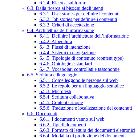
6.2.4. Ricerca sui forum
6.3. Dalla ricerca ai bisogni degli utenti
6.3.1. User stories per definire i contenuti
6.3.2. Job stories per definire i contenuti
6.3.3. Criteri di accettazione
6.4. Architettura dell’informazione
6.4.1. Definire l’architettura dell’informazione
6.4.2. Alberatura
6.4.3. Flussi di interazione
6.4.4. Sistemi di navigazione
6.4.5. Tipologie di contenuto (content type)
6.4.6. Ontologie e standard
6.4.7. Vocabolari controllati e tassonomie
6.5. Scrittura e linguaggio
6.5.1. Come leggono le persone sul web
6.5.2. Le regole per un linguaggio semplice
6.5.3. Microtesti
6.5.4. Scrittura collaborativa
6.5.5. Content critique
6.5.6. Traduzione e localizzazione dei contenuti
6.6. Documenti
6.6.1. I documenti vanno sul web
6.6.2. Tipi di documenti
6.6.3. Formato di lettura dei documenti elettronici
6.6.4. Modalità di produzione dei documenti