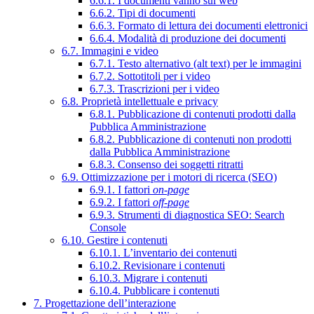
6.6.1. I documenti vanno sul web
6.6.2. Tipi di documenti
6.6.3. Formato di lettura dei documenti elettronici
6.6.4. Modalità di produzione dei documenti
6.7. Immagini e video
6.7.1. Testo alternativo (alt text) per le immagini
6.7.2. Sottotitoli per i video
6.7.3. Trascrizioni per i video
6.8. Proprietà intellettuale e privacy
6.8.1. Pubblicazione di contenuti prodotti dalla
Pubblica Amministrazione
6.8.2. Pubblicazione di contenuti non prodotti
dalla Pubblica Amministrazione
6.8.3. Consenso dei soggetti ritratti
6.9. Ottimizzazione per i motori di ricerca (SEO)
6.9.1. I fattori
on-page
6.9.2. I fattori
off-page
6.9.3. Strumenti di diagnostica SEO: Search
Console
6.10. Gestire i contenuti
6.10.1. L’inventario dei contenuti
6.10.2. Revisionare i contenuti
6.10.3. Migrare i contenuti
6.10.4. Pubblicare i contenuti
7. Progettazione dell’interazione