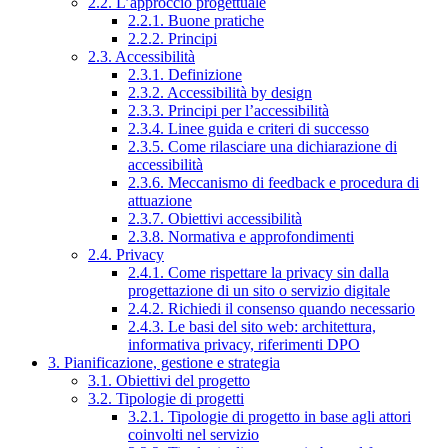
2.2. L’approccio progettuale
2.2.1. Buone pratiche
2.2.2. Principi
2.3. Accessibilità
2.3.1. Definizione
2.3.2. Accessibilità by design
2.3.3. Principi per l’accessibilità
2.3.4. Linee guida e criteri di successo
2.3.5. Come rilasciare una dichiarazione di
accessibilità
2.3.6. Meccanismo di feedback e procedura di
attuazione
2.3.7. Obiettivi accessibilità
2.3.8. Normativa e approfondimenti
2.4. Privacy
2.4.1. Come rispettare la privacy sin dalla
progettazione di un sito o servizio digitale
2.4.2. Richiedi il consenso quando necessario
2.4.3. Le basi del sito web: architettura,
informativa privacy, riferimenti DPO
3. Pianificazione, gestione e strategia
3.1. Obiettivi del progetto
3.2. Tipologie di progetti
3.2.1. Tipologie di progetto in base agli attori
coinvolti nel servizio