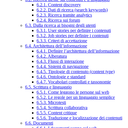
6.2.1. Content discovery
6.2.2. Dati di ricerca (search keywords)
6.2.3. Ricerca tramite analytics
6.2.4. Ricerca sui forum
6.3. Dalla ricerca ai bisogni degli utenti
6.3.1. User stories per definire i contenuti
6.3.2. Job stories per definire i contenuti
6.3.3. Criteri di accettazione
6.4. Architettura dell’informazione
6.4.1. Definire l’architettura dell’informazione
6.4.2. Alberatura
6.4.3. Flussi di interazione
6.4.4. Sistemi di navigazione
6.4.5. Tipologie di contenuto (content type)
6.4.6. Ontologie e standard
6.4.7. Vocabolari controllati e tassonomie
6.5. Scrittura e linguaggio
6.5.1. Come leggono le persone sul web
6.5.2. Le regole per un linguaggio semplice
6.5.3. Microtesti
6.5.4. Scrittura collaborativa
6.5.5. Content critique
6.5.6. Traduzione e localizzazione dei contenuti
6.6. Documenti