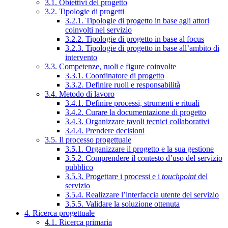
3.1. Obiettivi del progetto
3.2. Tipologie di progetti
3.2.1. Tipologie di progetto in base agli attori
coinvolti nel servizio
3.2.2. Tipologie di progetto in base al focus
3.2.3. Tipologie di progetto in base all’ambito di
intervento
3.3. Competenze, ruoli e figure coinvolte
3.3.1. Coordinatore di progetto
3.3.2. Definire ruoli e responsabilità
3.4. Metodo di lavoro
3.4.1. Definire processi, strumenti e rituali
3.4.2. Curare la documentazione di progetto
3.4.3. Organizzare tavoli tecnici collaborativi
3.4.4. Prendere decisioni
3.5. Il processo progettuale
3.5.1. Organizzare il progetto e la sua gestione
3.5.2. Comprendere il contesto d’uso del servizio
pubblico
3.5.3. Progettare i processi e i
touchpoint
del
servizio
3.5.4. Realizzare l’interfaccia utente del servizio
3.5.5. Validare la soluzione ottenuta
4. Ricerca progettuale
4.1. Ricerca primaria