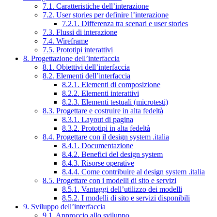
7.1. Caratteristiche dell’interazione
7.2. User stories per definire l’interazione
7.2.1. Differenza tra scenari e user stories
7.3. Flussi di interazione
7.4. Wireframe
7.5. Prototipi interattivi
8. Progettazione dell’interfaccia
8.1. Obiettivi dell’interfaccia
8.2. Elementi dell’interfaccia
8.2.1. Elementi di composizione
8.2.2. Elementi interattivi
8.2.3. Elementi testuali (microtesti)
8.3. Progettare e costruire in alta fedeltà
8.3.1. Layout di pagina
8.3.2. Prototipi in alta fedeltà
8.4. Progettare con il design system .italia
8.4.1. Documentazione
8.4.2. Benefici del design system
8.4.3. Risorse operative
8.4.4. Come contribuire al design system .italia
8.5. Progettare con i modelli di sito e servizi
8.5.1. Vantaggi dell’utilizzo dei modelli
8.5.2. I modelli di sito e servizi disponibili
9. Sviluppo dell’interfaccia
9.1. Approccio allo sviluppo