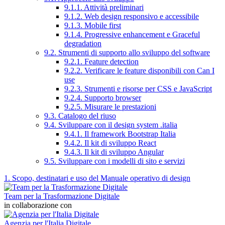
9.1.1. Attività preliminari
9.1.2. Web design responsivo e accessibile
9.1.3. Mobile first
9.1.4. Progressive enhancement e Graceful
degradation
9.2. Strumenti di supporto allo sviluppo del software
9.2.1. Feature detection
9.2.2. Verificare le feature disponibili con Can I
use
9.2.3. Strumenti e risorse per CSS e JavaScript
9.2.4. Supporto browser
9.2.5. Misurare le prestazioni
9.3. Catalogo del riuso
9.4. Sviluppare con il design system .italia
9.4.1. Il framework Bootstrap Italia
9.4.2. Il kit di sviluppo React
9.4.3. Il kit di sviluppo Angular
9.5. Sviluppare con i modelli di sito e servizi
1. Scopo, destinatari e uso del Manuale operativo di design
Team per la Trasformazione Digitale
in collaborazione con
Agenzia per l'Italia Digitale