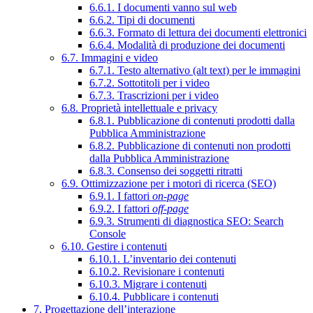
6.6.1. I documenti vanno sul web
6.6.2. Tipi di documenti
6.6.3. Formato di lettura dei documenti elettronici
6.6.4. Modalità di produzione dei documenti
6.7. Immagini e video
6.7.1. Testo alternativo (alt text) per le immagini
6.7.2. Sottotitoli per i video
6.7.3. Trascrizioni per i video
6.8. Proprietà intellettuale e privacy
6.8.1. Pubblicazione di contenuti prodotti dalla
Pubblica Amministrazione
6.8.2. Pubblicazione di contenuti non prodotti
dalla Pubblica Amministrazione
6.8.3. Consenso dei soggetti ritratti
6.9. Ottimizzazione per i motori di ricerca (SEO)
6.9.1. I fattori
on-page
6.9.2. I fattori
off-page
6.9.3. Strumenti di diagnostica SEO: Search
Console
6.10. Gestire i contenuti
6.10.1. L’inventario dei contenuti
6.10.2. Revisionare i contenuti
6.10.3. Migrare i contenuti
6.10.4. Pubblicare i contenuti
7. Progettazione dell’interazione