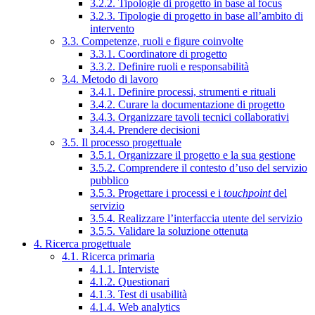
3.2.2. Tipologie di progetto in base al focus
3.2.3. Tipologie di progetto in base all’ambito di
intervento
3.3. Competenze, ruoli e figure coinvolte
3.3.1. Coordinatore di progetto
3.3.2. Definire ruoli e responsabilità
3.4. Metodo di lavoro
3.4.1. Definire processi, strumenti e rituali
3.4.2. Curare la documentazione di progetto
3.4.3. Organizzare tavoli tecnici collaborativi
3.4.4. Prendere decisioni
3.5. Il processo progettuale
3.5.1. Organizzare il progetto e la sua gestione
3.5.2. Comprendere il contesto d’uso del servizio
pubblico
3.5.3. Progettare i processi e i
touchpoint
del
servizio
3.5.4. Realizzare l’interfaccia utente del servizio
3.5.5. Validare la soluzione ottenuta
4. Ricerca progettuale
4.1. Ricerca primaria
4.1.1. Interviste
4.1.2. Questionari
4.1.3. Test di usabilità
4.1.4. Web analytics