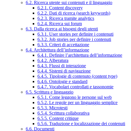
6.2. Ricerca utente sui contenuti e il linguaggio
6.2.1. Content discovery
6.2.2. Dati di ricerca (search keywords)
6.2.3. Ricerca tramite analytics
6.2.4. Ricerca sui forum
6.3. Dalla ricerca ai bisogni degli utenti
6.3.1. User stories per definire i contenuti
6.3.2. Job stories per definire i contenuti
6.3.3. Criteri di accettazione
6.4. Architettura dell’informazione
6.4.1. Definire l’architettura dell’informazione
6.4.2. Alberatura
6.4.3. Flussi di interazione
6.4.4. Sistemi di navigazione
6.4.5. Tipologie di contenuto (content type)
6.4.6. Ontologie e standard
6.4.7. Vocabolari controllati e tassonomie
6.5. Scrittura e linguaggio
6.5.1. Come leggono le persone sul web
6.5.2. Le regole per un linguaggio semplice
6.5.3. Microtesti
6.5.4. Scrittura collaborativa
6.5.5. Content critique
6.5.6. Traduzione e localizzazione dei contenuti
6.6. Documenti