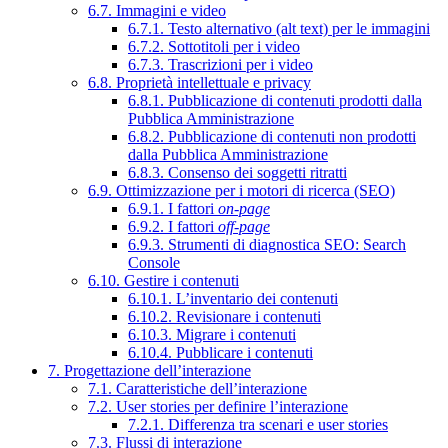
6.7. Immagini e video
6.7.1. Testo alternativo (alt text) per le immagini
6.7.2. Sottotitoli per i video
6.7.3. Trascrizioni per i video
6.8. Proprietà intellettuale e privacy
6.8.1. Pubblicazione di contenuti prodotti dalla
Pubblica Amministrazione
6.8.2. Pubblicazione di contenuti non prodotti
dalla Pubblica Amministrazione
6.8.3. Consenso dei soggetti ritratti
6.9. Ottimizzazione per i motori di ricerca (SEO)
6.9.1. I fattori
on-page
6.9.2. I fattori
off-page
6.9.3. Strumenti di diagnostica SEO: Search
Console
6.10. Gestire i contenuti
6.10.1. L’inventario dei contenuti
6.10.2. Revisionare i contenuti
6.10.3. Migrare i contenuti
6.10.4. Pubblicare i contenuti
7. Progettazione dell’interazione
7.1. Caratteristiche dell’interazione
7.2. User stories per definire l’interazione
7.2.1. Differenza tra scenari e user stories
7.3. Flussi di interazione