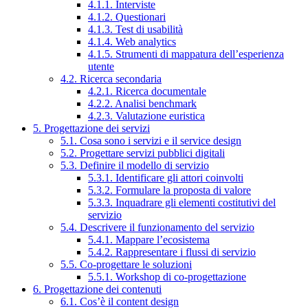
4.1.1. Interviste
4.1.2. Questionari
4.1.3. Test di usabilità
4.1.4. Web analytics
4.1.5. Strumenti di mappatura dell’esperienza
utente
4.2. Ricerca secondaria
4.2.1. Ricerca documentale
4.2.2. Analisi benchmark
4.2.3. Valutazione euristica
5. Progettazione dei servizi
5.1. Cosa sono i servizi e il service design
5.2. Progettare servizi pubblici digitali
5.3. Definire il modello di servizio
5.3.1. Identificare gli attori coinvolti
5.3.2. Formulare la proposta di valore
5.3.3. Inquadrare gli elementi costitutivi del
servizio
5.4. Descrivere il funzionamento del servizio
5.4.1. Mappare l’ecosistema
5.4.2. Rappresentare i flussi di servizio
5.5. Co-progettare le soluzioni
5.5.1. Workshop di co-progettazione
6. Progettazione dei contenuti
6.1. Cos’è il content design