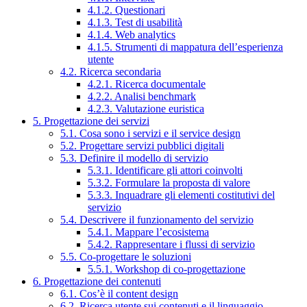
4.1.2. Questionari
4.1.3. Test di usabilità
4.1.4. Web analytics
4.1.5. Strumenti di mappatura dell’esperienza
utente
4.2. Ricerca secondaria
4.2.1. Ricerca documentale
4.2.2. Analisi benchmark
4.2.3. Valutazione euristica
5. Progettazione dei servizi
5.1. Cosa sono i servizi e il service design
5.2. Progettare servizi pubblici digitali
5.3. Definire il modello di servizio
5.3.1. Identificare gli attori coinvolti
5.3.2. Formulare la proposta di valore
5.3.3. Inquadrare gli elementi costitutivi del
servizio
5.4. Descrivere il funzionamento del servizio
5.4.1. Mappare l’ecosistema
5.4.2. Rappresentare i flussi di servizio
5.5. Co-progettare le soluzioni
5.5.1. Workshop di co-progettazione
6. Progettazione dei contenuti
6.1. Cos’è il content design
6.2. Ricerca utente sui contenuti e il linguaggio