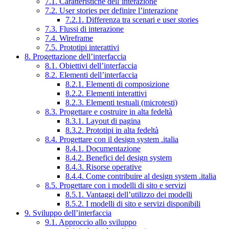
7.1. Caratteristiche dell’interazione
7.2. User stories per definire l’interazione
7.2.1. Differenza tra scenari e user stories
7.3. Flussi di interazione
7.4. Wireframe
7.5. Prototipi interattivi
8. Progettazione dell’interfaccia
8.1. Obiettivi dell’interfaccia
8.2. Elementi dell’interfaccia
8.2.1. Elementi di composizione
8.2.2. Elementi interattivi
8.2.3. Elementi testuali (microtesti)
8.3. Progettare e costruire in alta fedeltà
8.3.1. Layout di pagina
8.3.2. Prototipi in alta fedeltà
8.4. Progettare con il design system .italia
8.4.1. Documentazione
8.4.2. Benefici del design system
8.4.3. Risorse operative
8.4.4. Come contribuire al design system .italia
8.5. Progettare con i modelli di sito e servizi
8.5.1. Vantaggi dell’utilizzo dei modelli
8.5.2. I modelli di sito e servizi disponibili
9. Sviluppo dell’interfaccia
9.1. Approccio allo sviluppo