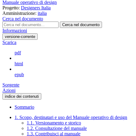
Manuale operativo di design
Progetto:
Designers Italia
Amministrazione:
italia
Cerca nel documento
Cerca nel documento
Informazioni
versione-corrente
Scarica
pdf
html
epub
Sorgente
Azioni
indice dei contenuti
Sommario
1. Scopo, destinatari e uso del Manuale operativo di design
1.1. Versionamento e storico
1.2. Consultazione del manuale
1.3. Contribuisci al manuale