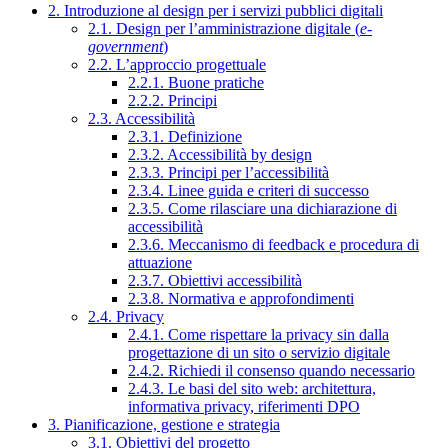
2. Introduzione al design per i servizi pubblici digitali
2.1. Design per l’amministrazione digitale (
e-
government
)
2.2. L’approccio progettuale
2.2.1. Buone pratiche
2.2.2. Principi
2.3. Accessibilità
2.3.1. Definizione
2.3.2. Accessibilità by design
2.3.3. Principi per l’accessibilità
2.3.4. Linee guida e criteri di successo
2.3.5. Come rilasciare una dichiarazione di
accessibilità
2.3.6. Meccanismo di feedback e procedura di
attuazione
2.3.7. Obiettivi accessibilità
2.3.8. Normativa e approfondimenti
2.4. Privacy
2.4.1. Come rispettare la privacy sin dalla
progettazione di un sito o servizio digitale
2.4.2. Richiedi il consenso quando necessario
2.4.3. Le basi del sito web: architettura,
informativa privacy, riferimenti DPO
3. Pianificazione, gestione e strategia
3.1. Obiettivi del progetto