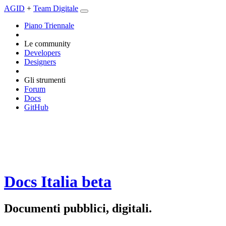
AGID
+
Team Digitale
Piano Triennale
Le community
Developers
Designers
Gli strumenti
Forum
Docs
GitHub
Docs Italia
beta
Documenti pubblici, digitali.