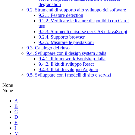
degradation
9.2. Strumenti di supporto allo sviluppo del software
9.2.1. Feature detection
9.2.2. Verificare le feature disponibili con Can I
use
9.2.3. Strumenti e risorse per CSS e JavaScript
9.2.4. Supporto browser
9.2.5. Misurare le prestazioni
9.3. Catalogo del riuso
9.4. Sviluppare con il design system .italia
9.4.1. Il framework Bootstrap Italia
9.4.2. Il kit di sviluppo React
9.4.3. Il kit di sviluppo Angular
9.5. Sviluppare con i modelli di sito e servizi
None
None
A
B
C
D
E
I
M