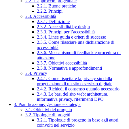
2.2. L’approccio progettuale
2.2.1. Buone pratiche
2.2.2. Principi
2.3. Accessibilità
2.3.1. Definizione
2.3.2. Accessibilità by design
2.3.3. Principi per l’accessibilità
2.3.4. Linee guida e criteri di successo
2.3.5. Come rilasciare una dichiarazione di
accessibilità
2.3.6. Meccanismo di feedback e procedura di
attuazione
2.3.7. Obiettivi accessibilità
2.3.8. Normativa e approfondimenti
2.4. Privacy
2.4.1. Come rispettare la privacy sin dalla
progettazione di un sito o servizio digitale
2.4.2. Richiedi il consenso quando necessario
2.4.3. Le basi del sito web: architettura,
informativa privacy, riferimenti DPO
3. Pianificazione, gestione e strategia
3.1. Obiettivi del progetto
3.2. Tipologie di progetti
3.2.1. Tipologie di progetto in base agli attori
coinvolti nel servizio