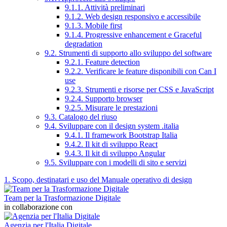
9.1.1. Attività preliminari
9.1.2. Web design responsivo e accessibile
9.1.3. Mobile first
9.1.4. Progressive enhancement e Graceful
degradation
9.2. Strumenti di supporto allo sviluppo del software
9.2.1. Feature detection
9.2.2. Verificare le feature disponibili con Can I
use
9.2.3. Strumenti e risorse per CSS e JavaScript
9.2.4. Supporto browser
9.2.5. Misurare le prestazioni
9.3. Catalogo del riuso
9.4. Sviluppare con il design system .italia
9.4.1. Il framework Bootstrap Italia
9.4.2. Il kit di sviluppo React
9.4.3. Il kit di sviluppo Angular
9.5. Sviluppare con i modelli di sito e servizi
1. Scopo, destinatari e uso del Manuale operativo di design
Team per la Trasformazione Digitale
in collaborazione con
Agenzia per l'Italia Digitale