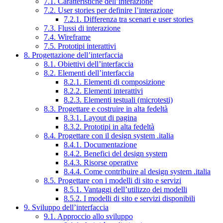
7.1. Caratteristiche dell’interazione
7.2. User stories per definire l’interazione
7.2.1. Differenza tra scenari e user stories
7.3. Flussi di interazione
7.4. Wireframe
7.5. Prototipi interattivi
8. Progettazione dell’interfaccia
8.1. Obiettivi dell’interfaccia
8.2. Elementi dell’interfaccia
8.2.1. Elementi di composizione
8.2.2. Elementi interattivi
8.2.3. Elementi testuali (microtesti)
8.3. Progettare e costruire in alta fedeltà
8.3.1. Layout di pagina
8.3.2. Prototipi in alta fedeltà
8.4. Progettare con il design system .italia
8.4.1. Documentazione
8.4.2. Benefici del design system
8.4.3. Risorse operative
8.4.4. Come contribuire al design system .italia
8.5. Progettare con i modelli di sito e servizi
8.5.1. Vantaggi dell’utilizzo dei modelli
8.5.2. I modelli di sito e servizi disponibili
9. Sviluppo dell’interfaccia
9.1. Approccio allo sviluppo