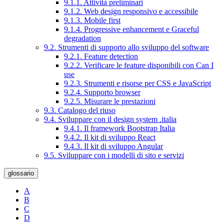
9.1.1. Attività preliminari
9.1.2. Web design responsivo e accessibile
9.1.3. Mobile first
9.1.4. Progressive enhancement e Graceful
degradation
9.2. Strumenti di supporto allo sviluppo del software
9.2.1. Feature detection
9.2.2. Verificare le feature disponibili con Can I
use
9.2.3. Strumenti e risorse per CSS e JavaScript
9.2.4. Supporto browser
9.2.5. Misurare le prestazioni
9.3. Catalogo del riuso
9.4. Sviluppare con il design system .italia
9.4.1. Il framework Bootstrap Italia
9.4.2. Il kit di sviluppo React
9.4.3. Il kit di sviluppo Angular
9.5. Sviluppare con i modelli di sito e servizi
glossario
A
B
C
D