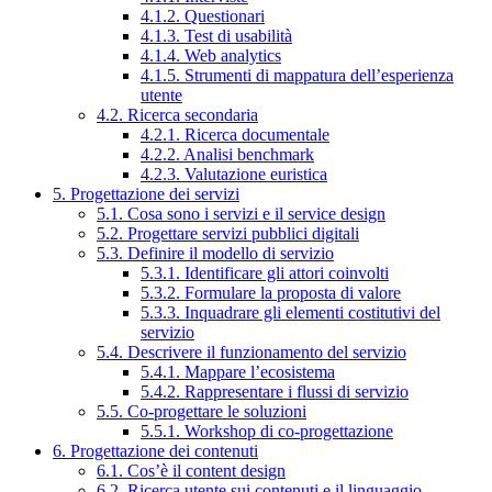
4.1.2. Questionari
4.1.3. Test di usabilità
4.1.4. Web analytics
4.1.5. Strumenti di mappatura dell’esperienza
utente
4.2. Ricerca secondaria
4.2.1. Ricerca documentale
4.2.2. Analisi benchmark
4.2.3. Valutazione euristica
5. Progettazione dei servizi
5.1. Cosa sono i servizi e il service design
5.2. Progettare servizi pubblici digitali
5.3. Definire il modello di servizio
5.3.1. Identificare gli attori coinvolti
5.3.2. Formulare la proposta di valore
5.3.3. Inquadrare gli elementi costitutivi del
servizio
5.4. Descrivere il funzionamento del servizio
5.4.1. Mappare l’ecosistema
5.4.2. Rappresentare i flussi di servizio
5.5. Co-progettare le soluzioni
5.5.1. Workshop di co-progettazione
6. Progettazione dei contenuti
6.1. Cos’è il content design
6.2. Ricerca utente sui contenuti e il linguaggio