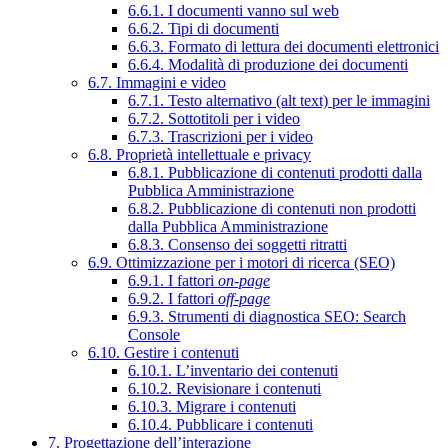
6.6.1. I documenti vanno sul web
6.6.2. Tipi di documenti
6.6.3. Formato di lettura dei documenti elettronici
6.6.4. Modalità di produzione dei documenti
6.7. Immagini e video
6.7.1. Testo alternativo (alt text) per le immagini
6.7.2. Sottotitoli per i video
6.7.3. Trascrizioni per i video
6.8. Proprietà intellettuale e privacy
6.8.1. Pubblicazione di contenuti prodotti dalla
Pubblica Amministrazione
6.8.2. Pubblicazione di contenuti non prodotti
dalla Pubblica Amministrazione
6.8.3. Consenso dei soggetti ritratti
6.9. Ottimizzazione per i motori di ricerca (SEO)
6.9.1. I fattori
on-page
6.9.2. I fattori
off-page
6.9.3. Strumenti di diagnostica SEO: Search
Console
6.10. Gestire i contenuti
6.10.1. L’inventario dei contenuti
6.10.2. Revisionare i contenuti
6.10.3. Migrare i contenuti
6.10.4. Pubblicare i contenuti
7. Progettazione dell’interazione