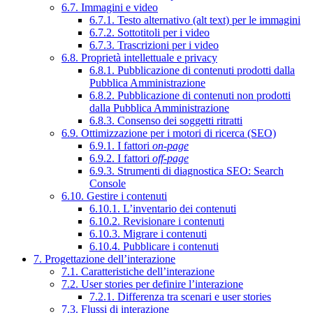
6.7. Immagini e video
6.7.1. Testo alternativo (alt text) per le immagini
6.7.2. Sottotitoli per i video
6.7.3. Trascrizioni per i video
6.8. Proprietà intellettuale e privacy
6.8.1. Pubblicazione di contenuti prodotti dalla
Pubblica Amministrazione
6.8.2. Pubblicazione di contenuti non prodotti
dalla Pubblica Amministrazione
6.8.3. Consenso dei soggetti ritratti
6.9. Ottimizzazione per i motori di ricerca (SEO)
6.9.1. I fattori
on-page
6.9.2. I fattori
off-page
6.9.3. Strumenti di diagnostica SEO: Search
Console
6.10. Gestire i contenuti
6.10.1. L’inventario dei contenuti
6.10.2. Revisionare i contenuti
6.10.3. Migrare i contenuti
6.10.4. Pubblicare i contenuti
7. Progettazione dell’interazione
7.1. Caratteristiche dell’interazione
7.2. User stories per definire l’interazione
7.2.1. Differenza tra scenari e user stories
7.3. Flussi di interazione