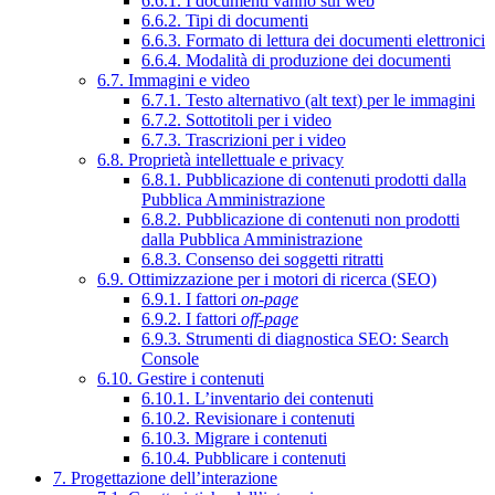
6.6.1. I documenti vanno sul web
6.6.2. Tipi di documenti
6.6.3. Formato di lettura dei documenti elettronici
6.6.4. Modalità di produzione dei documenti
6.7. Immagini e video
6.7.1. Testo alternativo (alt text) per le immagini
6.7.2. Sottotitoli per i video
6.7.3. Trascrizioni per i video
6.8. Proprietà intellettuale e privacy
6.8.1. Pubblicazione di contenuti prodotti dalla
Pubblica Amministrazione
6.8.2. Pubblicazione di contenuti non prodotti
dalla Pubblica Amministrazione
6.8.3. Consenso dei soggetti ritratti
6.9. Ottimizzazione per i motori di ricerca (SEO)
6.9.1. I fattori
on-page
6.9.2. I fattori
off-page
6.9.3. Strumenti di diagnostica SEO: Search
Console
6.10. Gestire i contenuti
6.10.1. L’inventario dei contenuti
6.10.2. Revisionare i contenuti
6.10.3. Migrare i contenuti
6.10.4. Pubblicare i contenuti
7. Progettazione dell’interazione