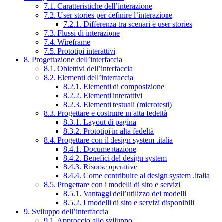
7.1. Caratteristiche dell’interazione
7.2. User stories per definire l’interazione
7.2.1. Differenza tra scenari e user stories
7.3. Flussi di interazione
7.4. Wireframe
7.5. Prototipi interattivi
8. Progettazione dell’interfaccia
8.1. Obiettivi dell’interfaccia
8.2. Elementi dell’interfaccia
8.2.1. Elementi di composizione
8.2.2. Elementi interattivi
8.2.3. Elementi testuali (microtesti)
8.3. Progettare e costruire in alta fedeltà
8.3.1. Layout di pagina
8.3.2. Prototipi in alta fedeltà
8.4. Progettare con il design system .italia
8.4.1. Documentazione
8.4.2. Benefici del design system
8.4.3. Risorse operative
8.4.4. Come contribuire al design system .italia
8.5. Progettare con i modelli di sito e servizi
8.5.1. Vantaggi dell’utilizzo dei modelli
8.5.2. I modelli di sito e servizi disponibili
9. Sviluppo dell’interfaccia
9.1. Approccio allo sviluppo