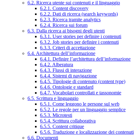
6.2. Ricerca utente sui contenuti e il linguaggio
6.2.1. Content discovery
6.2.2. Dati di ricerca (search keywords)
6.2.3. Ricerca tramite analytics
6.2.4. Ricerca sui forum
6.3. Dalla ricerca ai bisogni degli utenti
6.3.1. User stories per definire i contenuti
6.3.2. Job stories per definire i contenuti
6.3.3. Criteri di accettazione
6.4. Architettura dell’informazione
6.4.1. Definire l’architettura dell’informazione
6.4.2. Alberatura
6.4.3. Flussi di interazione
6.4.4. Sistemi di navigazione
6.4.5. Tipologie di contenuto (content type)
6.4.6. Ontologie e standard
6.4.7. Vocabolari controllati e tassonomie
6.5. Scrittura e linguaggio
6.5.1. Come leggono le persone sul web
6.5.2. Le regole per un linguaggio semplice
6.5.3. Microtesti
6.5.4. Scrittura collaborativa
6.5.5. Content critique
6.5.6. Traduzione e localizzazione dei contenuti
6.6. Documenti