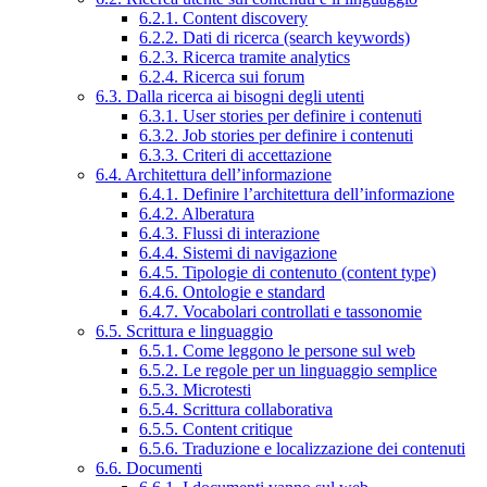
6.2.1. Content discovery
6.2.2. Dati di ricerca (search keywords)
6.2.3. Ricerca tramite analytics
6.2.4. Ricerca sui forum
6.3. Dalla ricerca ai bisogni degli utenti
6.3.1. User stories per definire i contenuti
6.3.2. Job stories per definire i contenuti
6.3.3. Criteri di accettazione
6.4. Architettura dell’informazione
6.4.1. Definire l’architettura dell’informazione
6.4.2. Alberatura
6.4.3. Flussi di interazione
6.4.4. Sistemi di navigazione
6.4.5. Tipologie di contenuto (content type)
6.4.6. Ontologie e standard
6.4.7. Vocabolari controllati e tassonomie
6.5. Scrittura e linguaggio
6.5.1. Come leggono le persone sul web
6.5.2. Le regole per un linguaggio semplice
6.5.3. Microtesti
6.5.4. Scrittura collaborativa
6.5.5. Content critique
6.5.6. Traduzione e localizzazione dei contenuti
6.6. Documenti