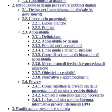
1.3. Contribuisci al manuale
2. Introduzione al design per i servizi pubblici digitali
2.1. Design per l’amministrazione digitale (
e-
government
)
2.2. L’approccio progettuale
2.2.1. Buone pratiche
2.2.2. Principi
2.3. Accessibilità
2.3.1. Definizione
2.3.2. Accessibilità by design
2.3.3. Principi per l’accessibilità
2.3.4. Linee guida e criteri di successo
2.3.5. Come rilasciare una dichiarazione di
accessibilità
2.3.6. Meccanismo di feedback e procedura di
attuazione
2.3.7. Obiettivi accessibilità
2.3.8. Normativa e approfondimenti
2.4. Privacy
2.4.1. Come rispettare la privacy sin dalla
progettazione di un sito o servizio digitale
2.4.2. Richiedi il consenso quando necessario
2.4.3. Le basi del sito web: architettura,
informativa privacy, riferimenti DPO
3. Pianificazione, gestione e strategia