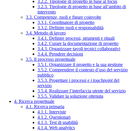
3.2.2. Tipologie di progetto in base al focus
3.2.3. Tipologie di progetto in base all’ambito di
intervento
3.3. Competenze, ruoli e figure coinvolte
3.3.1. Coordinatore di progetto
3.3.2. Definire ruoli e responsabilità
3.4. Metodo di lavoro
3.4.1. Definire processi, strumenti e rituali
3.4.2. Curare la documentazione di progetto
3.4.3. Organizzare tavoli tecnici collaborativi
3.4.4. Prendere decisioni
3.5. Il processo progettuale
3.5.1. Organizzare il progetto e la sua gestione
3.5.2. Comprendere il contesto d’uso del servizio
pubblico
3.5.3. Progettare i processi e i
touchpoint
del
servizio
3.5.4. Realizzare l’interfaccia utente del servizio
3.5.5. Validare la soluzione ottenuta
4. Ricerca progettuale
4.1. Ricerca primaria
4.1.1. Interviste
4.1.2. Questionari
4.1.3. Test di usabilità
4.1.4. Web analytics