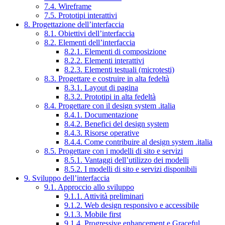
7.4. Wireframe
7.5. Prototipi interattivi
8. Progettazione dell’interfaccia
8.1. Obiettivi dell’interfaccia
8.2. Elementi dell’interfaccia
8.2.1. Elementi di composizione
8.2.2. Elementi interattivi
8.2.3. Elementi testuali (microtesti)
8.3. Progettare e costruire in alta fedeltà
8.3.1. Layout di pagina
8.3.2. Prototipi in alta fedeltà
8.4. Progettare con il design system .italia
8.4.1. Documentazione
8.4.2. Benefici del design system
8.4.3. Risorse operative
8.4.4. Come contribuire al design system .italia
8.5. Progettare con i modelli di sito e servizi
8.5.1. Vantaggi dell’utilizzo dei modelli
8.5.2. I modelli di sito e servizi disponibili
9. Sviluppo dell’interfaccia
9.1. Approccio allo sviluppo
9.1.1. Attività preliminari
9.1.2. Web design responsivo e accessibile
9.1.3. Mobile first
9.1.4. Progressive enhancement e Graceful