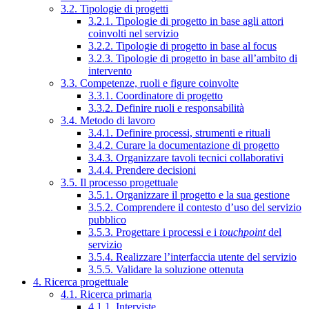
3.2. Tipologie di progetti
3.2.1. Tipologie di progetto in base agli attori
coinvolti nel servizio
3.2.2. Tipologie di progetto in base al focus
3.2.3. Tipologie di progetto in base all’ambito di
intervento
3.3. Competenze, ruoli e figure coinvolte
3.3.1. Coordinatore di progetto
3.3.2. Definire ruoli e responsabilità
3.4. Metodo di lavoro
3.4.1. Definire processi, strumenti e rituali
3.4.2. Curare la documentazione di progetto
3.4.3. Organizzare tavoli tecnici collaborativi
3.4.4. Prendere decisioni
3.5. Il processo progettuale
3.5.1. Organizzare il progetto e la sua gestione
3.5.2. Comprendere il contesto d’uso del servizio
pubblico
3.5.3. Progettare i processi e i
touchpoint
del
servizio
3.5.4. Realizzare l’interfaccia utente del servizio
3.5.5. Validare la soluzione ottenuta
4. Ricerca progettuale
4.1. Ricerca primaria
4.1.1. Interviste