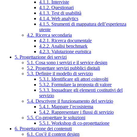
4.1.1. Interviste
4.1.2. Questionari
4.1.3. Test di usabilità
4.1.4. Web analytics
4.1.5. Strumenti di mappatura dell’esperienza
utente
4.2. Ricerca secondaria
4.2.1. Ricerca documentale
4.2.2. Analisi benchmark
4.2.3. Valutazione euristica
5. Progettazione dei servizi
5.1. Cosa sono i servizi e il service design
5.2. Progettare servizi pubblici digitali
5.3. Definire il modello di servizio
5.3.1. Identificare gli attori coinvolti
5.3.2. Formulare la proposta di valore
5.3.3. Inquadrare gli elementi costitutivi del
servizio
5.4. Descrivere il funzionamento del servizio
5.4.1. Mappare l’ecosistema
5.4.2. Rappresentare i flussi di servizio
5.5. Co-progettare le soluzioni
5.5.1. Workshop di co-progettazione
6. Progettazione dei contenuti
6.1. Cos’è il content design