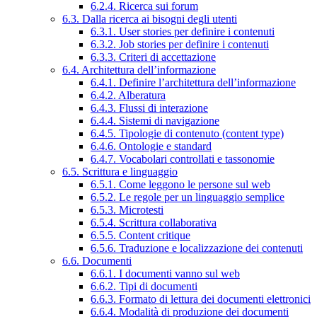
6.2.4. Ricerca sui forum
6.3. Dalla ricerca ai bisogni degli utenti
6.3.1. User stories per definire i contenuti
6.3.2. Job stories per definire i contenuti
6.3.3. Criteri di accettazione
6.4. Architettura dell’informazione
6.4.1. Definire l’architettura dell’informazione
6.4.2. Alberatura
6.4.3. Flussi di interazione
6.4.4. Sistemi di navigazione
6.4.5. Tipologie di contenuto (content type)
6.4.6. Ontologie e standard
6.4.7. Vocabolari controllati e tassonomie
6.5. Scrittura e linguaggio
6.5.1. Come leggono le persone sul web
6.5.2. Le regole per un linguaggio semplice
6.5.3. Microtesti
6.5.4. Scrittura collaborativa
6.5.5. Content critique
6.5.6. Traduzione e localizzazione dei contenuti
6.6. Documenti
6.6.1. I documenti vanno sul web
6.6.2. Tipi di documenti
6.6.3. Formato di lettura dei documenti elettronici
6.6.4. Modalità di produzione dei documenti