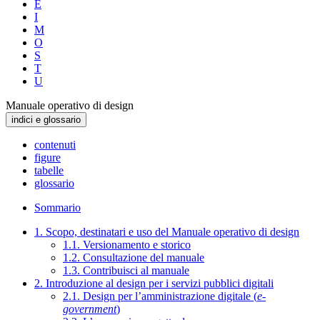
E
I
M
O
S
T
U
Manuale operativo di design
indici e glossario
contenuti
figure
tabelle
glossario
Sommario
1. Scopo, destinatari e uso del Manuale operativo di design
1.1. Versionamento e storico
1.2. Consultazione del manuale
1.3. Contribuisci al manuale
2. Introduzione al design per i servizi pubblici digitali
2.1. Design per l’amministrazione digitale (
e-
government
)