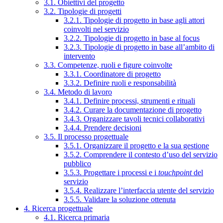
3.1. Obiettivi del progetto
3.2. Tipologie di progetti
3.2.1. Tipologie di progetto in base agli attori
coinvolti nel servizio
3.2.2. Tipologie di progetto in base al focus
3.2.3. Tipologie di progetto in base all’ambito di
intervento
3.3. Competenze, ruoli e figure coinvolte
3.3.1. Coordinatore di progetto
3.3.2. Definire ruoli e responsabilità
3.4. Metodo di lavoro
3.4.1. Definire processi, strumenti e rituali
3.4.2. Curare la documentazione di progetto
3.4.3. Organizzare tavoli tecnici collaborativi
3.4.4. Prendere decisioni
3.5. Il processo progettuale
3.5.1. Organizzare il progetto e la sua gestione
3.5.2. Comprendere il contesto d’uso del servizio
pubblico
3.5.3. Progettare i processi e i
touchpoint
del
servizio
3.5.4. Realizzare l’interfaccia utente del servizio
3.5.5. Validare la soluzione ottenuta
4. Ricerca progettuale
4.1. Ricerca primaria