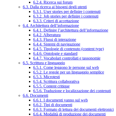
6.2.4. Ricerca sui forum
6.3. Dalla ricerca ai bisogni degli utenti
6.3.1. User stories per definire i contenuti
6.3.2. Job stories per definire i contenuti
6.3.3. Criteri di accettazione
6.4. Architettura dell’informazione
6.4.1. Definire l’architettura dell’informazione
6.4.2. Alberatura
6.4.3. Flussi di interazione
6.4.4. Sistemi di navigazione
6.4.5. Tipologie di contenuto (content type)
6.4.6. Ontologie e standard
6.4.7. Vocabolari controllati e tassonomie
6.5. Scrittura e linguaggio
6.5.1. Come leggono le persone sul web
6.5.2. Le regole per un linguaggio semplice
6.5.3. Microtesti
6.5.4. Scrittura collaborativa
6.5.5. Content critique
6.5.6. Traduzione e localizzazione dei contenuti
6.6. Documenti
6.6.1. I documenti vanno sul web
6.6.2. Tipi di documenti
6.6.3. Formato di lettura dei documenti elettronici
6.6.4. Modalità di produzione dei documenti