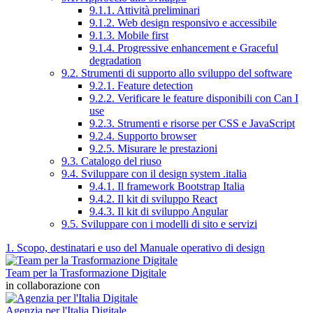
9.1.1. Attività preliminari
9.1.2. Web design responsivo e accessibile
9.1.3. Mobile first
9.1.4. Progressive enhancement e Graceful
degradation
9.2. Strumenti di supporto allo sviluppo del software
9.2.1. Feature detection
9.2.2. Verificare le feature disponibili con Can I
use
9.2.3. Strumenti e risorse per CSS e JavaScript
9.2.4. Supporto browser
9.2.5. Misurare le prestazioni
9.3. Catalogo del riuso
9.4. Sviluppare con il design system .italia
9.4.1. Il framework Bootstrap Italia
9.4.2. Il kit di sviluppo React
9.4.3. Il kit di sviluppo Angular
9.5. Sviluppare con i modelli di sito e servizi
1. Scopo, destinatari e uso del Manuale operativo di design
Team per la Trasformazione Digitale
in collaborazione con
Agenzia per l'Italia Digitale