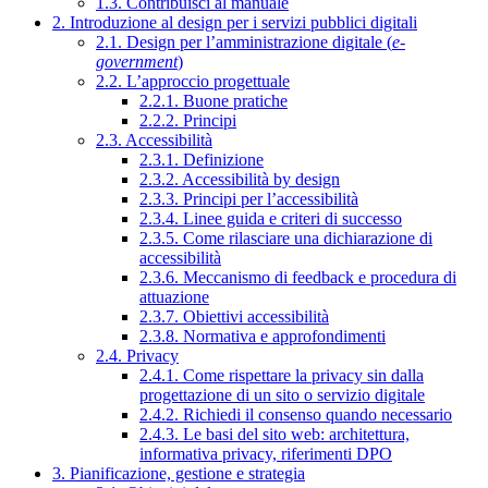
1.3. Contribuisci al manuale
2. Introduzione al design per i servizi pubblici digitali
2.1. Design per l’amministrazione digitale (
e-
government
)
2.2. L’approccio progettuale
2.2.1. Buone pratiche
2.2.2. Principi
2.3. Accessibilità
2.3.1. Definizione
2.3.2. Accessibilità by design
2.3.3. Principi per l’accessibilità
2.3.4. Linee guida e criteri di successo
2.3.5. Come rilasciare una dichiarazione di
accessibilità
2.3.6. Meccanismo di feedback e procedura di
attuazione
2.3.7. Obiettivi accessibilità
2.3.8. Normativa e approfondimenti
2.4. Privacy
2.4.1. Come rispettare la privacy sin dalla
progettazione di un sito o servizio digitale
2.4.2. Richiedi il consenso quando necessario
2.4.3. Le basi del sito web: architettura,
informativa privacy, riferimenti DPO
3. Pianificazione, gestione e strategia