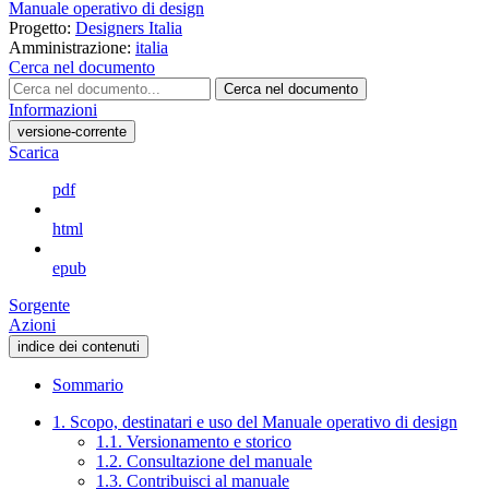
Manuale operativo di design
Progetto:
Designers Italia
Amministrazione:
italia
Cerca nel documento
Cerca nel documento
Informazioni
versione-corrente
Scarica
pdf
html
epub
Sorgente
Azioni
indice dei contenuti
Sommario
1. Scopo, destinatari e uso del Manuale operativo di design
1.1. Versionamento e storico
1.2. Consultazione del manuale
1.3. Contribuisci al manuale