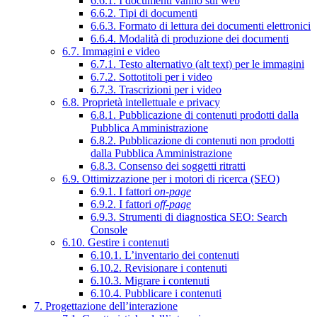
6.6.1. I documenti vanno sul web
6.6.2. Tipi di documenti
6.6.3. Formato di lettura dei documenti elettronici
6.6.4. Modalità di produzione dei documenti
6.7. Immagini e video
6.7.1. Testo alternativo (alt text) per le immagini
6.7.2. Sottotitoli per i video
6.7.3. Trascrizioni per i video
6.8. Proprietà intellettuale e privacy
6.8.1. Pubblicazione di contenuti prodotti dalla
Pubblica Amministrazione
6.8.2. Pubblicazione di contenuti non prodotti
dalla Pubblica Amministrazione
6.8.3. Consenso dei soggetti ritratti
6.9. Ottimizzazione per i motori di ricerca (SEO)
6.9.1. I fattori
on-page
6.9.2. I fattori
off-page
6.9.3. Strumenti di diagnostica SEO: Search
Console
6.10. Gestire i contenuti
6.10.1. L’inventario dei contenuti
6.10.2. Revisionare i contenuti
6.10.3. Migrare i contenuti
6.10.4. Pubblicare i contenuti
7. Progettazione dell’interazione