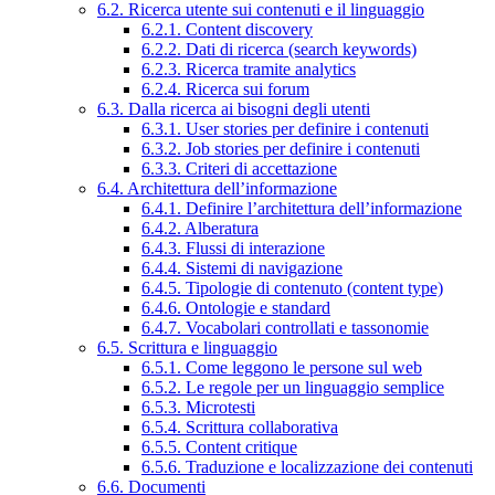
6.2. Ricerca utente sui contenuti e il linguaggio
6.2.1. Content discovery
6.2.2. Dati di ricerca (search keywords)
6.2.3. Ricerca tramite analytics
6.2.4. Ricerca sui forum
6.3. Dalla ricerca ai bisogni degli utenti
6.3.1. User stories per definire i contenuti
6.3.2. Job stories per definire i contenuti
6.3.3. Criteri di accettazione
6.4. Architettura dell’informazione
6.4.1. Definire l’architettura dell’informazione
6.4.2. Alberatura
6.4.3. Flussi di interazione
6.4.4. Sistemi di navigazione
6.4.5. Tipologie di contenuto (content type)
6.4.6. Ontologie e standard
6.4.7. Vocabolari controllati e tassonomie
6.5. Scrittura e linguaggio
6.5.1. Come leggono le persone sul web
6.5.2. Le regole per un linguaggio semplice
6.5.3. Microtesti
6.5.4. Scrittura collaborativa
6.5.5. Content critique
6.5.6. Traduzione e localizzazione dei contenuti
6.6. Documenti