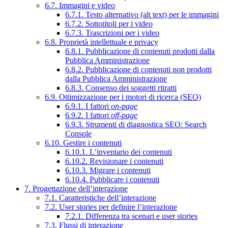
6.7. Immagini e video
6.7.1. Testo alternativo (alt text) per le immagini
6.7.2. Sottotitoli per i video
6.7.3. Trascrizioni per i video
6.8. Proprietà intellettuale e privacy
6.8.1. Pubblicazione di contenuti prodotti dalla
Pubblica Amministrazione
6.8.2. Pubblicazione di contenuti non prodotti
dalla Pubblica Amministrazione
6.8.3. Consenso dei soggetti ritratti
6.9. Ottimizzazione per i motori di ricerca (SEO)
6.9.1. I fattori
on-page
6.9.2. I fattori
off-page
6.9.3. Strumenti di diagnostica SEO: Search
Console
6.10. Gestire i contenuti
6.10.1. L’inventario dei contenuti
6.10.2. Revisionare i contenuti
6.10.3. Migrare i contenuti
6.10.4. Pubblicare i contenuti
7. Progettazione dell’interazione
7.1. Caratteristiche dell’interazione
7.2. User stories per definire l’interazione
7.2.1. Differenza tra scenari e user stories
7.3. Flussi di interazione