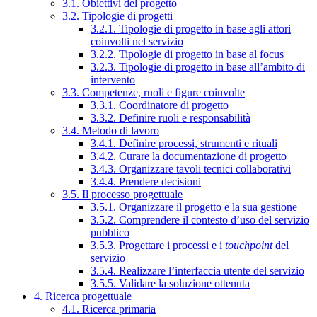
3.1. Obiettivi del progetto
3.2. Tipologie di progetti
3.2.1. Tipologie di progetto in base agli attori
coinvolti nel servizio
3.2.2. Tipologie di progetto in base al focus
3.2.3. Tipologie di progetto in base all’ambito di
intervento
3.3. Competenze, ruoli e figure coinvolte
3.3.1. Coordinatore di progetto
3.3.2. Definire ruoli e responsabilità
3.4. Metodo di lavoro
3.4.1. Definire processi, strumenti e rituali
3.4.2. Curare la documentazione di progetto
3.4.3. Organizzare tavoli tecnici collaborativi
3.4.4. Prendere decisioni
3.5. Il processo progettuale
3.5.1. Organizzare il progetto e la sua gestione
3.5.2. Comprendere il contesto d’uso del servizio
pubblico
3.5.3. Progettare i processi e i
touchpoint
del
servizio
3.5.4. Realizzare l’interfaccia utente del servizio
3.5.5. Validare la soluzione ottenuta
4. Ricerca progettuale
4.1. Ricerca primaria