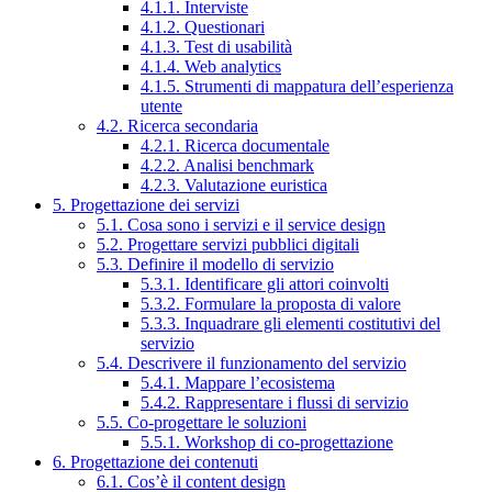
4.1.1. Interviste
4.1.2. Questionari
4.1.3. Test di usabilità
4.1.4. Web analytics
4.1.5. Strumenti di mappatura dell’esperienza
utente
4.2. Ricerca secondaria
4.2.1. Ricerca documentale
4.2.2. Analisi benchmark
4.2.3. Valutazione euristica
5. Progettazione dei servizi
5.1. Cosa sono i servizi e il service design
5.2. Progettare servizi pubblici digitali
5.3. Definire il modello di servizio
5.3.1. Identificare gli attori coinvolti
5.3.2. Formulare la proposta di valore
5.3.3. Inquadrare gli elementi costitutivi del
servizio
5.4. Descrivere il funzionamento del servizio
5.4.1. Mappare l’ecosistema
5.4.2. Rappresentare i flussi di servizio
5.5. Co-progettare le soluzioni
5.5.1. Workshop di co-progettazione
6. Progettazione dei contenuti
6.1. Cos’è il content design