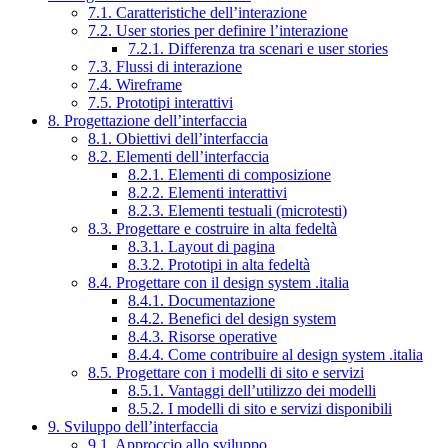
7.1. Caratteristiche dell’interazione
7.2. User stories per definire l’interazione
7.2.1. Differenza tra scenari e user stories
7.3. Flussi di interazione
7.4. Wireframe
7.5. Prototipi interattivi
8. Progettazione dell’interfaccia
8.1. Obiettivi dell’interfaccia
8.2. Elementi dell’interfaccia
8.2.1. Elementi di composizione
8.2.2. Elementi interattivi
8.2.3. Elementi testuali (microtesti)
8.3. Progettare e costruire in alta fedeltà
8.3.1. Layout di pagina
8.3.2. Prototipi in alta fedeltà
8.4. Progettare con il design system .italia
8.4.1. Documentazione
8.4.2. Benefici del design system
8.4.3. Risorse operative
8.4.4. Come contribuire al design system .italia
8.5. Progettare con i modelli di sito e servizi
8.5.1. Vantaggi dell’utilizzo dei modelli
8.5.2. I modelli di sito e servizi disponibili
9. Sviluppo dell’interfaccia
9.1. Approccio allo sviluppo