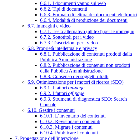
6.6.1. I documenti vanno sul web
6.6.2. Tipi di documenti
6.6.3. Formato di lettura dei documenti elettronici
6.6.4. Modalità di produzione dei documenti
6.7. Immagini e video
6.7.1. Testo alternativo (alt text) per le immagini
6.7.2. Sottotitoli per i video
6.7.3. Trascrizioni per i video
6.8. Proprietà intellettuale e privacy
6.8.1. Pubblicazione di contenuti prodotti dalla
Pubblica Amministrazione
6.8.2. Pubblicazione di contenuti non prodotti
dalla Pubblica Amministrazione
6.8.3. Consenso dei soggetti ritratti
6.9. Ottimizzazione per i motori di ricerca (SEO)
6.9.1. I fattori
on-page
6.9.2. I fattori
off-page
6.9.3. Strumenti di diagnostica SEO: Search
Console
6.10. Gestire i contenuti
6.10.1. L’inventario dei contenuti
6.10.2. Revisionare i contenuti
6.10.3. Migrare i contenuti
6.10.4. Pubblicare i contenuti
7. Progettazione dell’interazione