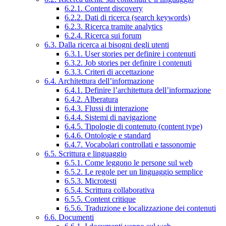
6.2.1. Content discovery
6.2.2. Dati di ricerca (search keywords)
6.2.3. Ricerca tramite analytics
6.2.4. Ricerca sui forum
6.3. Dalla ricerca ai bisogni degli utenti
6.3.1. User stories per definire i contenuti
6.3.2. Job stories per definire i contenuti
6.3.3. Criteri di accettazione
6.4. Architettura dell’informazione
6.4.1. Definire l’architettura dell’informazione
6.4.2. Alberatura
6.4.3. Flussi di interazione
6.4.4. Sistemi di navigazione
6.4.5. Tipologie di contenuto (content type)
6.4.6. Ontologie e standard
6.4.7. Vocabolari controllati e tassonomie
6.5. Scrittura e linguaggio
6.5.1. Come leggono le persone sul web
6.5.2. Le regole per un linguaggio semplice
6.5.3. Microtesti
6.5.4. Scrittura collaborativa
6.5.5. Content critique
6.5.6. Traduzione e localizzazione dei contenuti
6.6. Documenti