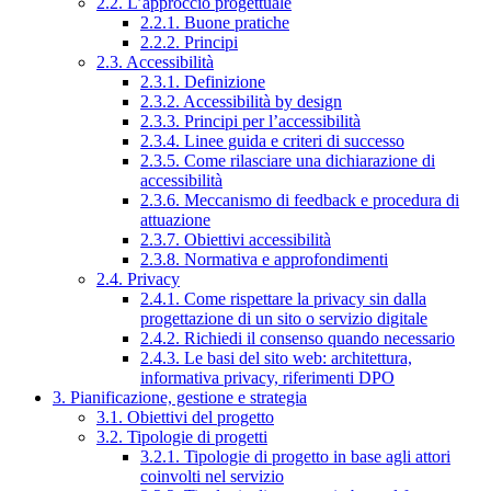
2.2. L’approccio progettuale
2.2.1. Buone pratiche
2.2.2. Principi
2.3. Accessibilità
2.3.1. Definizione
2.3.2. Accessibilità by design
2.3.3. Principi per l’accessibilità
2.3.4. Linee guida e criteri di successo
2.3.5. Come rilasciare una dichiarazione di
accessibilità
2.3.6. Meccanismo di feedback e procedura di
attuazione
2.3.7. Obiettivi accessibilità
2.3.8. Normativa e approfondimenti
2.4. Privacy
2.4.1. Come rispettare la privacy sin dalla
progettazione di un sito o servizio digitale
2.4.2. Richiedi il consenso quando necessario
2.4.3. Le basi del sito web: architettura,
informativa privacy, riferimenti DPO
3. Pianificazione, gestione e strategia
3.1. Obiettivi del progetto
3.2. Tipologie di progetti
3.2.1. Tipologie di progetto in base agli attori
coinvolti nel servizio