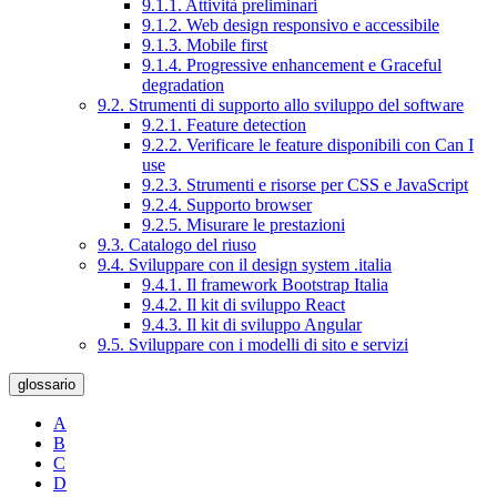
9.1.1. Attività preliminari
9.1.2. Web design responsivo e accessibile
9.1.3. Mobile first
9.1.4. Progressive enhancement e Graceful
degradation
9.2. Strumenti di supporto allo sviluppo del software
9.2.1. Feature detection
9.2.2. Verificare le feature disponibili con Can I
use
9.2.3. Strumenti e risorse per CSS e JavaScript
9.2.4. Supporto browser
9.2.5. Misurare le prestazioni
9.3. Catalogo del riuso
9.4. Sviluppare con il design system .italia
9.4.1. Il framework Bootstrap Italia
9.4.2. Il kit di sviluppo React
9.4.3. Il kit di sviluppo Angular
9.5. Sviluppare con i modelli di sito e servizi
glossario
A
B
C
D