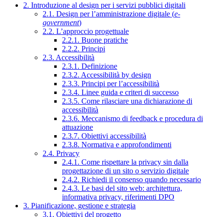
2. Introduzione al design per i servizi pubblici digitali
2.1. Design per l’amministrazione digitale (
e-
government
)
2.2. L’approccio progettuale
2.2.1. Buone pratiche
2.2.2. Principi
2.3. Accessibilità
2.3.1. Definizione
2.3.2. Accessibilità by design
2.3.3. Principi per l’accessibilità
2.3.4. Linee guida e criteri di successo
2.3.5. Come rilasciare una dichiarazione di
accessibilità
2.3.6. Meccanismo di feedback e procedura di
attuazione
2.3.7. Obiettivi accessibilità
2.3.8. Normativa e approfondimenti
2.4. Privacy
2.4.1. Come rispettare la privacy sin dalla
progettazione di un sito o servizio digitale
2.4.2. Richiedi il consenso quando necessario
2.4.3. Le basi del sito web: architettura,
informativa privacy, riferimenti DPO
3. Pianificazione, gestione e strategia
3.1. Obiettivi del progetto