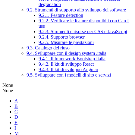
degradation
9.2. Strumenti di supporto allo sviluppo del software
9.2.1. Feature detection
9.2.2. Verificare le feature disponibili con Can I
use
9.2.3. Strumenti e risorse per CSS e JavaScript
9.2.4. Supporto browser
9.2.5. Misurare le prestazioni
9.3. Catalogo del riuso
9.4. Sviluppare con il design system .italia
9.4.1. Il framework Bootstrap Italia
9.4.2. Il kit di sviluppo React
9.4.3. Il kit di sviluppo Angular
9.5. Sviluppare con i modelli di sito e servizi
None
None
A
B
C
D
E
I
M