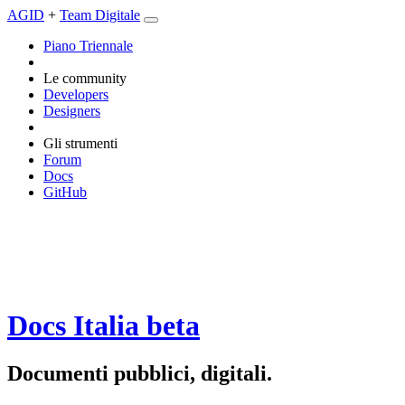
AGID
+
Team Digitale
Piano Triennale
Le community
Developers
Designers
Gli strumenti
Forum
Docs
GitHub
Docs Italia
beta
Documenti pubblici, digitali.