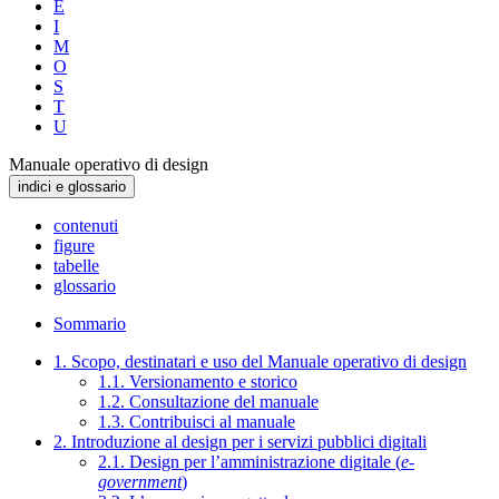
E
I
M
O
S
T
U
Manuale operativo di design
indici e glossario
contenuti
figure
tabelle
glossario
Sommario
1. Scopo, destinatari e uso del Manuale operativo di design
1.1. Versionamento e storico
1.2. Consultazione del manuale
1.3. Contribuisci al manuale
2. Introduzione al design per i servizi pubblici digitali
2.1. Design per l’amministrazione digitale (
e-
government
)