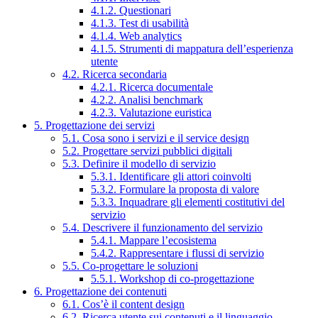
4.1.2. Questionari
4.1.3. Test di usabilità
4.1.4. Web analytics
4.1.5. Strumenti di mappatura dell’esperienza
utente
4.2. Ricerca secondaria
4.2.1. Ricerca documentale
4.2.2. Analisi benchmark
4.2.3. Valutazione euristica
5. Progettazione dei servizi
5.1. Cosa sono i servizi e il service design
5.2. Progettare servizi pubblici digitali
5.3. Definire il modello di servizio
5.3.1. Identificare gli attori coinvolti
5.3.2. Formulare la proposta di valore
5.3.3. Inquadrare gli elementi costitutivi del
servizio
5.4. Descrivere il funzionamento del servizio
5.4.1. Mappare l’ecosistema
5.4.2. Rappresentare i flussi di servizio
5.5. Co-progettare le soluzioni
5.5.1. Workshop di co-progettazione
6. Progettazione dei contenuti
6.1. Cos’è il content design
6.2. Ricerca utente sui contenuti e il linguaggio