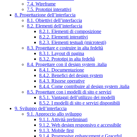
7.4. Wireframe
7.5. Prototipi interattivi
8. Progettazione dell’interfaccia
8.1. Obiettivi dell’interfaccia
8.2. Elementi dell’interfaccia
8.2.1. Elementi di composizione
8.2.2. Elementi interattivi
8.2.3. Elementi testuali (microtesti)
8.3. Progettare e costruire in alta fedeltà
8.3.1. Layout di pagina
8.3.2. Prototipi in alta fedeltà
8.4. Progettare con il design system .italia
8.4.1. Documentazione
8.4.2. Benefici del design system
8.4.3. Risorse operative
8.4.4. Come contribuire al design system .italia
8.5. Progettare con i modelli di sito e servizi
8.5.1. Vantaggi dell’utilizzo dei modelli
8.5.2. I modelli di sito e servizi disponibili
9. Sviluppo dell’interfaccia
9.1. Approccio allo sviluppo
9.1.1. Attività preliminari
9.1.2. Web design responsivo e accessibile
9.1.3. Mobile first
9.1.4. Progressive enhancement e Graceful