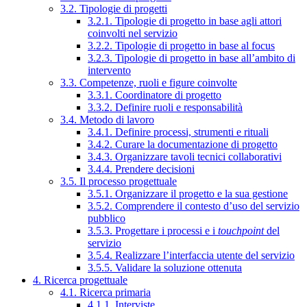
3.2. Tipologie di progetti
3.2.1. Tipologie di progetto in base agli attori
coinvolti nel servizio
3.2.2. Tipologie di progetto in base al focus
3.2.3. Tipologie di progetto in base all’ambito di
intervento
3.3. Competenze, ruoli e figure coinvolte
3.3.1. Coordinatore di progetto
3.3.2. Definire ruoli e responsabilità
3.4. Metodo di lavoro
3.4.1. Definire processi, strumenti e rituali
3.4.2. Curare la documentazione di progetto
3.4.3. Organizzare tavoli tecnici collaborativi
3.4.4. Prendere decisioni
3.5. Il processo progettuale
3.5.1. Organizzare il progetto e la sua gestione
3.5.2. Comprendere il contesto d’uso del servizio
pubblico
3.5.3. Progettare i processi e i
touchpoint
del
servizio
3.5.4. Realizzare l’interfaccia utente del servizio
3.5.5. Validare la soluzione ottenuta
4. Ricerca progettuale
4.1. Ricerca primaria
4.1.1. Interviste