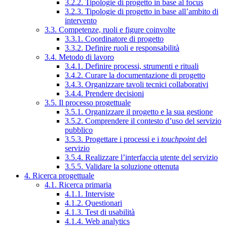
3.2.2. Tipologie di progetto in base al focus
3.2.3. Tipologie di progetto in base all’ambito di
intervento
3.3. Competenze, ruoli e figure coinvolte
3.3.1. Coordinatore di progetto
3.3.2. Definire ruoli e responsabilità
3.4. Metodo di lavoro
3.4.1. Definire processi, strumenti e rituali
3.4.2. Curare la documentazione di progetto
3.4.3. Organizzare tavoli tecnici collaborativi
3.4.4. Prendere decisioni
3.5. Il processo progettuale
3.5.1. Organizzare il progetto e la sua gestione
3.5.2. Comprendere il contesto d’uso del servizio
pubblico
3.5.3. Progettare i processi e i
touchpoint
del
servizio
3.5.4. Realizzare l’interfaccia utente del servizio
3.5.5. Validare la soluzione ottenuta
4. Ricerca progettuale
4.1. Ricerca primaria
4.1.1. Interviste
4.1.2. Questionari
4.1.3. Test di usabilità
4.1.4. Web analytics