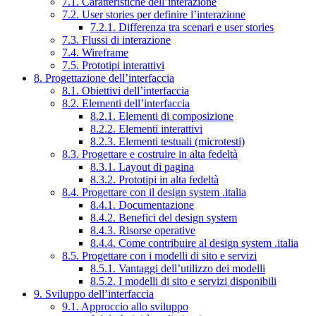
7.1. Caratteristiche dell’interazione
7.2. User stories per definire l’interazione
7.2.1. Differenza tra scenari e user stories
7.3. Flussi di interazione
7.4. Wireframe
7.5. Prototipi interattivi
8. Progettazione dell’interfaccia
8.1. Obiettivi dell’interfaccia
8.2. Elementi dell’interfaccia
8.2.1. Elementi di composizione
8.2.2. Elementi interattivi
8.2.3. Elementi testuali (microtesti)
8.3. Progettare e costruire in alta fedeltà
8.3.1. Layout di pagina
8.3.2. Prototipi in alta fedeltà
8.4. Progettare con il design system .italia
8.4.1. Documentazione
8.4.2. Benefici del design system
8.4.3. Risorse operative
8.4.4. Come contribuire al design system .italia
8.5. Progettare con i modelli di sito e servizi
8.5.1. Vantaggi dell’utilizzo dei modelli
8.5.2. I modelli di sito e servizi disponibili
9. Sviluppo dell’interfaccia
9.1. Approccio allo sviluppo