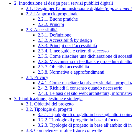
2. Introduzione al design per i servizi pubblici digitali
2.1. Design per l’amministrazione digitale (
e-government
2.2. L’approccio progettuale
2.2.1. Buone pratiche
2.2.2. Principi
2.3. Accessibilità
2.3.1. Definizione
2.3.2. Accessibilità by design
2.3.3. Principi per l’accessibilità
2.3.4. Linee guida e criteri di successo
2.3.5. Come rilasciare una dichiarazione di accessib
2.3.6. Meccanismo di feedback e procedura di attu
2.3.7. Obiettivi accessibilità
2.3.8. Normativa e approfondimenti
2.4. Privacy
2.4.1. Come rispettare la privacy sin dalla progettaz
2.4.2. Richiedi il consenso quando necessario
2.4.3. Le basi del sito web: architettura, informati
3. Pianificazione, gestione e strategia
3.1. Obiettivi del progetto
3.2. Tipologie di progetti
3.2.1. Tipologie di progetto in base agli attori coinv
3.2.2. Tipologie di progetto in base al focus
3.2.3. Tipologie di progetto in base all’ambito di i
3.3. Competenze, ruoli e figure coinvolte