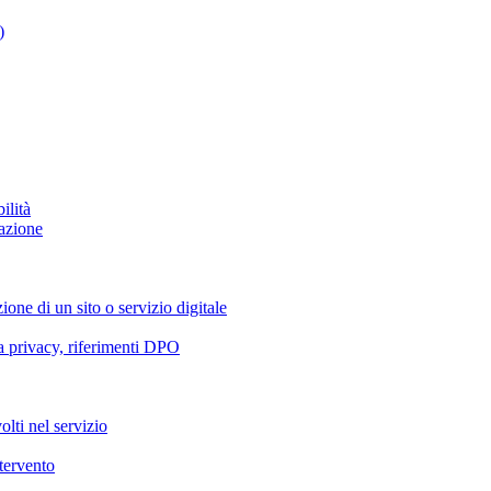
)
ilità
azione
ione di un sito o servizio digitale
va privacy, riferimenti DPO
olti nel servizio
ntervento