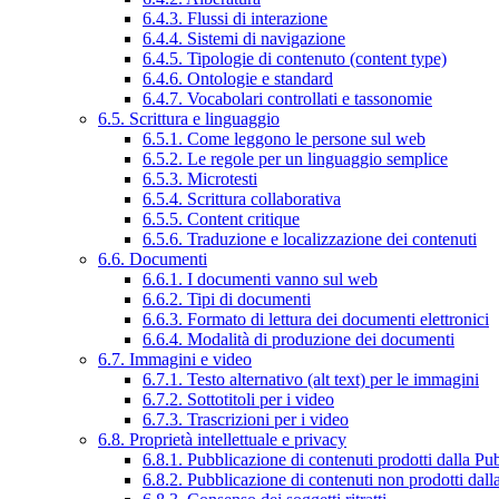
6.4.3. Flussi di interazione
6.4.4. Sistemi di navigazione
6.4.5. Tipologie di contenuto (content type)
6.4.6. Ontologie e standard
6.4.7. Vocabolari controllati e tassonomie
6.5. Scrittura e linguaggio
6.5.1. Come leggono le persone sul web
6.5.2. Le regole per un linguaggio semplice
6.5.3. Microtesti
6.5.4. Scrittura collaborativa
6.5.5. Content critique
6.5.6. Traduzione e localizzazione dei contenuti
6.6. Documenti
6.6.1. I documenti vanno sul web
6.6.2. Tipi di documenti
6.6.3. Formato di lettura dei documenti elettronici
6.6.4. Modalità di produzione dei documenti
6.7. Immagini e video
6.7.1. Testo alternativo (alt text) per le immagini
6.7.2. Sottotitoli per i video
6.7.3. Trascrizioni per i video
6.8. Proprietà intellettuale e privacy
6.8.1. Pubblicazione di contenuti prodotti dalla P
6.8.2. Pubblicazione di contenuti non prodotti dal