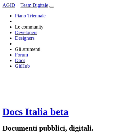
AGID
+
Team Digitale
Piano Triennale
Le community
Developers
Designers
Gli strumenti
Forum
Docs
GitHub
Docs Italia
beta
Documenti pubblici, digitali.