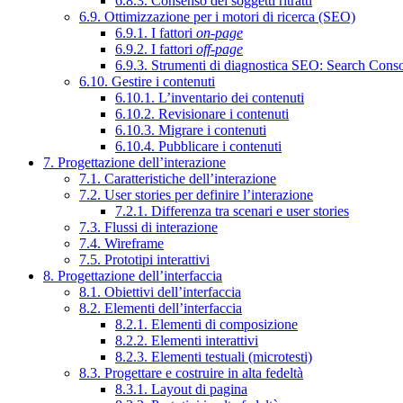
6.8.3. Consenso dei soggetti ritratti
6.9. Ottimizzazione per i motori di ricerca (SEO)
6.9.1. I fattori
on-page
6.9.2. I fattori
off-page
6.9.3. Strumenti di diagnostica SEO: Search Cons
6.10. Gestire i contenuti
6.10.1. L’inventario dei contenuti
6.10.2. Revisionare i contenuti
6.10.3. Migrare i contenuti
6.10.4. Pubblicare i contenuti
7. Progettazione dell’interazione
7.1. Caratteristiche dell’interazione
7.2. User stories per definire l’interazione
7.2.1. Differenza tra scenari e user stories
7.3. Flussi di interazione
7.4. Wireframe
7.5. Prototipi interattivi
8. Progettazione dell’interfaccia
8.1. Obiettivi dell’interfaccia
8.2. Elementi dell’interfaccia
8.2.1. Elementi di composizione
8.2.2. Elementi interattivi
8.2.3. Elementi testuali (microtesti)
8.3. Progettare e costruire in alta fedeltà
8.3.1. Layout di pagina