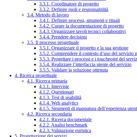
3.3.1. Coordinatore di progetto
3.3.2. Definire ruoli e responsabilità
3.4. Metodo di lavoro
3.4.1. Definire processi, strumenti e rituali
3.4.2. Curare la documentazione di progetto
3.4.3. Organizzare tavoli tecnici collaborativi
3.4.4. Prendere decisioni
3.5. Il processo progettuale
3.5.1. Organizzare il progetto e la sua gestione
3.5.2. Comprendere il contesto d’uso del servizio 
3.5.3. Progettare i processi e i
touchpoint
del servi
3.5.4. Realizzare l’interfaccia utente del servizio
3.5.5. Validare la soluzione ottenuta
4. Ricerca progettuale
4.1. Ricerca primaria
4.1.1. Interviste
4.1.2. Questionari
4.1.3. Test di usabilità
4.1.4. Web analytics
4.1.5. Strumenti di mappatura dell’esperienza uten
4.2. Ricerca secondaria
4.2.1. Ricerca documentale
4.2.2. Analisi benchmark
4.2.3. Valutazione euristica
5. Progettazione dei servizi