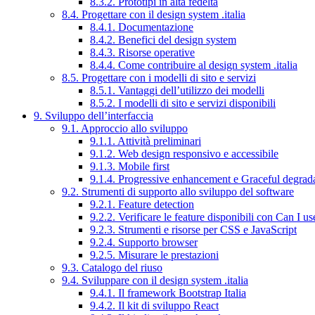
8.3.2. Prototipi in alta fedeltà
8.4. Progettare con il design system .italia
8.4.1. Documentazione
8.4.2. Benefici del design system
8.4.3. Risorse operative
8.4.4. Come contribuire al design system .italia
8.5. Progettare con i modelli di sito e servizi
8.5.1. Vantaggi dell’utilizzo dei modelli
8.5.2. I modelli di sito e servizi disponibili
9. Sviluppo dell’interfaccia
9.1. Approccio allo sviluppo
9.1.1. Attività preliminari
9.1.2. Web design responsivo e accessibile
9.1.3. Mobile first
9.1.4. Progressive enhancement e Graceful degrad
9.2. Strumenti di supporto allo sviluppo del software
9.2.1. Feature detection
9.2.2. Verificare le feature disponibili con Can I us
9.2.3. Strumenti e risorse per CSS e JavaScript
9.2.4. Supporto browser
9.2.5. Misurare le prestazioni
9.3. Catalogo del riuso
9.4. Sviluppare con il design system .italia
9.4.1. Il framework Bootstrap Italia
9.4.2. Il kit di sviluppo React