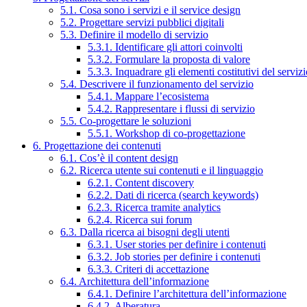
5.1. Cosa sono i servizi e il service design
5.2. Progettare servizi pubblici digitali
5.3. Definire il modello di servizio
5.3.1. Identificare gli attori coinvolti
5.3.2. Formulare la proposta di valore
5.3.3. Inquadrare gli elementi costitutivi del serviz
5.4. Descrivere il funzionamento del servizio
5.4.1. Mappare l’ecosistema
5.4.2. Rappresentare i flussi di servizio
5.5. Co-progettare le soluzioni
5.5.1. Workshop di co-progettazione
6. Progettazione dei contenuti
6.1. Cos’è il content design
6.2. Ricerca utente sui contenuti e il linguaggio
6.2.1. Content discovery
6.2.2. Dati di ricerca (search keywords)
6.2.3. Ricerca tramite analytics
6.2.4. Ricerca sui forum
6.3. Dalla ricerca ai bisogni degli utenti
6.3.1. User stories per definire i contenuti
6.3.2. Job stories per definire i contenuti
6.3.3. Criteri di accettazione
6.4. Architettura dell’informazione
6.4.1. Definire l’architettura dell’informazione
6.4.2. Alberatura