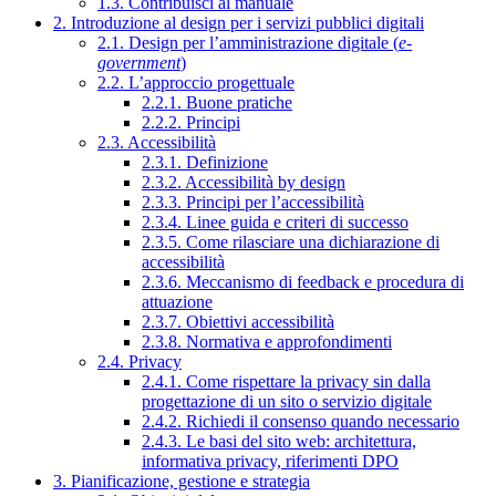
1.3. Contribuisci al manuale
2. Introduzione al design per i servizi pubblici digitali
2.1. Design per l’amministrazione digitale (
e-
government
)
2.2. L’approccio progettuale
2.2.1. Buone pratiche
2.2.2. Principi
2.3. Accessibilità
2.3.1. Definizione
2.3.2. Accessibilità by design
2.3.3. Principi per l’accessibilità
2.3.4. Linee guida e criteri di successo
2.3.5. Come rilasciare una dichiarazione di
accessibilità
2.3.6. Meccanismo di feedback e procedura di
attuazione
2.3.7. Obiettivi accessibilità
2.3.8. Normativa e approfondimenti
2.4. Privacy
2.4.1. Come rispettare la privacy sin dalla
progettazione di un sito o servizio digitale
2.4.2. Richiedi il consenso quando necessario
2.4.3. Le basi del sito web: architettura,
informativa privacy, riferimenti DPO
3. Pianificazione, gestione e strategia