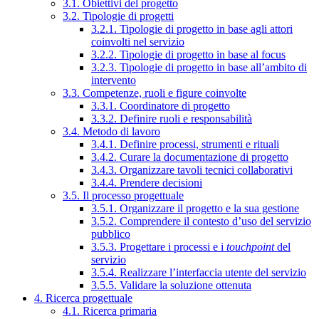
3.1. Obiettivi del progetto
3.2. Tipologie di progetti
3.2.1. Tipologie di progetto in base agli attori
coinvolti nel servizio
3.2.2. Tipologie di progetto in base al focus
3.2.3. Tipologie di progetto in base all’ambito di
intervento
3.3. Competenze, ruoli e figure coinvolte
3.3.1. Coordinatore di progetto
3.3.2. Definire ruoli e responsabilità
3.4. Metodo di lavoro
3.4.1. Definire processi, strumenti e rituali
3.4.2. Curare la documentazione di progetto
3.4.3. Organizzare tavoli tecnici collaborativi
3.4.4. Prendere decisioni
3.5. Il processo progettuale
3.5.1. Organizzare il progetto e la sua gestione
3.5.2. Comprendere il contesto d’uso del servizio
pubblico
3.5.3. Progettare i processi e i
touchpoint
del
servizio
3.5.4. Realizzare l’interfaccia utente del servizio
3.5.5. Validare la soluzione ottenuta
4. Ricerca progettuale
4.1. Ricerca primaria