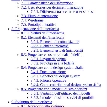
7.1. Caratteristiche dell’interazione
7.2. User stories per definire l’interazione
7.2.1. Differenza tra scenari e user stories
7.3. Flussi di interazione
7.4. Wireframe
7.5. Prototipi interattivi
8. Progettazione dell’interfaccia
8.1. Obiettivi dell’interfaccia
8.2. Elementi dell’interfaccia
8.2.1. Elementi di composizione
8.2.2. Elementi interattivi
8.2.3. Elementi testuali (microtesti)
8.3. Progettare e costruire in alta fedeltà
8.3.1. Layout di pagina
8.3.2. Prototipi in alta fedeltà
8.4. Progettare con il design system .italia
8.4.1. Documentazione
8.4.2. Benefici del design system
8.4.3. Risorse operative
8.4.4. Come contribuire al design system .italia
8.5. Progettare con i modelli di sito e servizi
8.5.1. Vantaggi dell’utilizzo dei modelli
8.5.2. I modelli di sito e servizi disponibili
9. Sviluppo dell’interfaccia
9.1. Approccio allo sviluppo