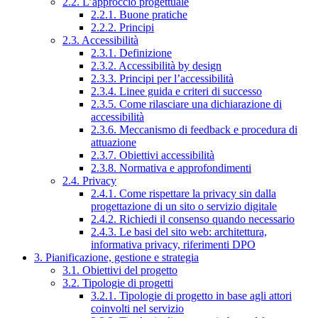
2.2. L’approccio progettuale
2.2.1. Buone pratiche
2.2.2. Principi
2.3. Accessibilità
2.3.1. Definizione
2.3.2. Accessibilità by design
2.3.3. Principi per l’accessibilità
2.3.4. Linee guida e criteri di successo
2.3.5. Come rilasciare una dichiarazione di
accessibilità
2.3.6. Meccanismo di feedback e procedura di
attuazione
2.3.7. Obiettivi accessibilità
2.3.8. Normativa e approfondimenti
2.4. Privacy
2.4.1. Come rispettare la privacy sin dalla
progettazione di un sito o servizio digitale
2.4.2. Richiedi il consenso quando necessario
2.4.3. Le basi del sito web: architettura,
informativa privacy, riferimenti DPO
3. Pianificazione, gestione e strategia
3.1. Obiettivi del progetto
3.2. Tipologie di progetti
3.2.1. Tipologie di progetto in base agli attori
coinvolti nel servizio