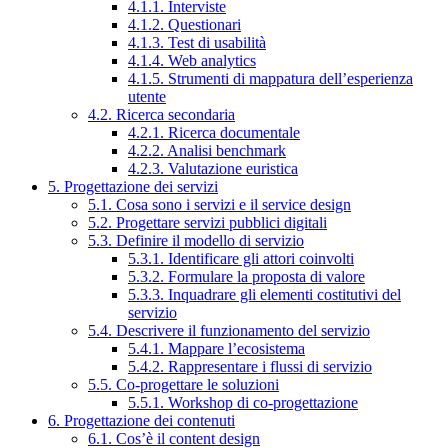
4.1.1. Interviste
4.1.2. Questionari
4.1.3. Test di usabilità
4.1.4. Web analytics
4.1.5. Strumenti di mappatura dell’esperienza
utente
4.2. Ricerca secondaria
4.2.1. Ricerca documentale
4.2.2. Analisi benchmark
4.2.3. Valutazione euristica
5. Progettazione dei servizi
5.1. Cosa sono i servizi e il service design
5.2. Progettare servizi pubblici digitali
5.3. Definire il modello di servizio
5.3.1. Identificare gli attori coinvolti
5.3.2. Formulare la proposta di valore
5.3.3. Inquadrare gli elementi costitutivi del
servizio
5.4. Descrivere il funzionamento del servizio
5.4.1. Mappare l’ecosistema
5.4.2. Rappresentare i flussi di servizio
5.5. Co-progettare le soluzioni
5.5.1. Workshop di co-progettazione
6. Progettazione dei contenuti
6.1. Cos’è il content design