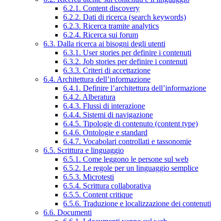
6.2.1. Content discovery
6.2.2. Dati di ricerca (search keywords)
6.2.3. Ricerca tramite analytics
6.2.4. Ricerca sui forum
6.3. Dalla ricerca ai bisogni degli utenti
6.3.1. User stories per definire i contenuti
6.3.2. Job stories per definire i contenuti
6.3.3. Criteri di accettazione
6.4. Architettura dell’informazione
6.4.1. Definire l’architettura dell’informazione
6.4.2. Alberatura
6.4.3. Flussi di interazione
6.4.4. Sistemi di navigazione
6.4.5. Tipologie di contenuto (content type)
6.4.6. Ontologie e standard
6.4.7. Vocabolari controllati e tassonomie
6.5. Scrittura e linguaggio
6.5.1. Come leggono le persone sul web
6.5.2. Le regole per un linguaggio semplice
6.5.3. Microtesti
6.5.4. Scrittura collaborativa
6.5.5. Content critique
6.5.6. Traduzione e localizzazione dei contenuti
6.6. Documenti