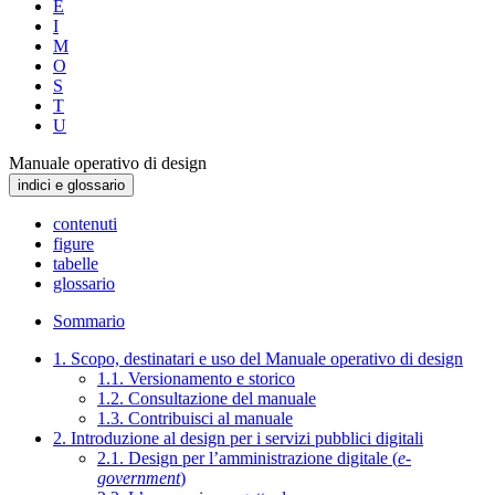
E
I
M
O
S
T
U
Manuale operativo di design
indici e glossario
contenuti
figure
tabelle
glossario
Sommario
1. Scopo, destinatari e uso del Manuale operativo di design
1.1. Versionamento e storico
1.2. Consultazione del manuale
1.3. Contribuisci al manuale
2. Introduzione al design per i servizi pubblici digitali
2.1. Design per l’amministrazione digitale (
e-
government
)