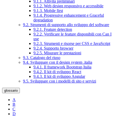
9.1.1. Attività preliminari
9.1.2. Web design responsivo e accessibile
9.1.3. Mobile first
9.1.4. Progressive enhancement e Graceful
degradation
9.2. Strumenti di supporto allo sviluppo del software
9.2.1. Feature detection
9.2.2. Verificare le feature disponibili con Can I
use
9.2.3. Strumenti e risorse per CSS e JavaScript
9.2.4. Supporto browser
9.2.5. Misurare le prestazioni
9.3. Catalogo del riuso
9.4. Sviluppare con il design system .italia
9.4.1. Il framework Bootstrap Italia
9.4.2. Il kit di sviluppo React
9.4.3. Il kit di sviluppo Angular
9.5. Sviluppare con i modelli di sito e servizi
glossario
A
B
C
D