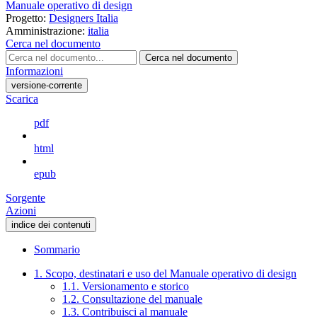
Manuale operativo di design
Progetto:
Designers Italia
Amministrazione:
italia
Cerca nel documento
Cerca nel documento
Informazioni
versione-corrente
Scarica
pdf
html
epub
Sorgente
Azioni
indice dei contenuti
Sommario
1. Scopo, destinatari e uso del Manuale operativo di design
1.1. Versionamento e storico
1.2. Consultazione del manuale
1.3. Contribuisci al manuale