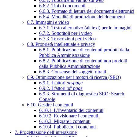
6.6.1. I documenti vanno sul web
6.6.2. Tipi di documenti
6.6.3. Formato di lettura dei documenti elettronici
6.6.4. Modalità di produzione dei documenti
6.7. Immagini e video
6.7.1. Testo alternativo (alt text) per le immagini
6.7.2. Sottotitoli per i video
6.7.3. Trascrizioni per i video
6.8. Proprietà intellettuale e privacy
6.8.1. Pubblicazione di contenuti prodotti dalla
Pubblica Amministrazione
6.8.2. Pubblicazione di contenuti non prodotti
dalla Pubblica Amministrazione
6.8.3. Consenso dei soggetti ritratti
6.9. Ottimizzazione per i motori di ricerca (SEO)
6.9.1. I fattori
on-page
6.9.2. I fattori
off-page
6.9.3. Strumenti di diagnostica SEO: Search
Console
6.10. Gestire i contenuti
6.10.1. L’inventario dei contenuti
6.10.2. Revisionare i contenuti
6.10.3. Migrare i contenuti
6.10.4. Pubblicare i contenuti
7. Progettazione dell’interazione