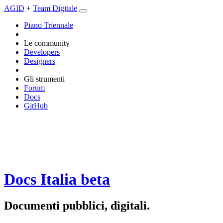
AGID
+
Team Digitale
Piano Triennale
Le community
Developers
Designers
Gli strumenti
Forum
Docs
GitHub
Docs Italia
beta
Documenti pubblici, digitali.