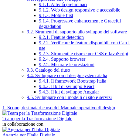
9.1.1. Attività preliminari
9.1.2. Web design responsivo e accessibile
9.1.3. Mobile first
9.1.4. Progressive enhancement e Graceful
degradation
9.2. Strumenti di supporto allo sviluppo del software
9.2.1. Feature detection
9.2.2. Verificare le feature disponibili con Can I
use
9.2.3. Strumenti e risorse per CSS e JavaScript
9.2.4. Supporto browser
9.2.5. Misurare le prestazioni
9.3. Catalogo del riuso
9.4. Sviluppare con il design system .italia
9.4.1. Il framework Bootstrap Italia
9.4.2. Il kit di sviluppo React
9.4.3. Il kit di sviluppo Angular
9.5. Sviluppare con i modelli di sito e servizi
1. Scopo, destinatari e uso del Manuale operativo di design
Team per la Trasformazione Digitale
in collaborazione con
Agenzia per l'Italia Digitale