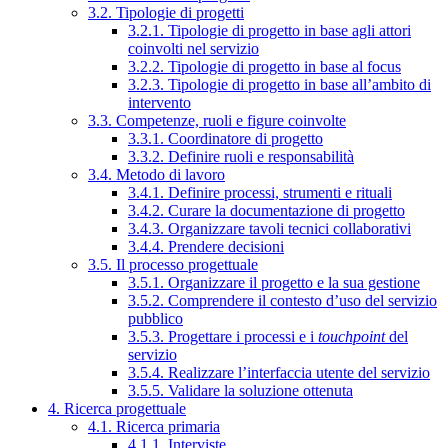
3.2. Tipologie di progetti
3.2.1. Tipologie di progetto in base agli attori
coinvolti nel servizio
3.2.2. Tipologie di progetto in base al focus
3.2.3. Tipologie di progetto in base all’ambito di
intervento
3.3. Competenze, ruoli e figure coinvolte
3.3.1. Coordinatore di progetto
3.3.2. Definire ruoli e responsabilità
3.4. Metodo di lavoro
3.4.1. Definire processi, strumenti e rituali
3.4.2. Curare la documentazione di progetto
3.4.3. Organizzare tavoli tecnici collaborativi
3.4.4. Prendere decisioni
3.5. Il processo progettuale
3.5.1. Organizzare il progetto e la sua gestione
3.5.2. Comprendere il contesto d’uso del servizio
pubblico
3.5.3. Progettare i processi e i
touchpoint
del
servizio
3.5.4. Realizzare l’interfaccia utente del servizio
3.5.5. Validare la soluzione ottenuta
4. Ricerca progettuale
4.1. Ricerca primaria
4.1.1. Interviste