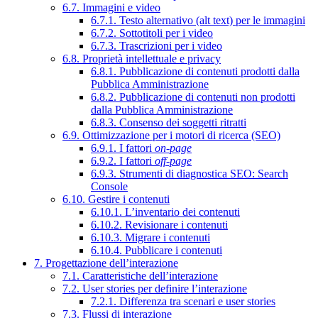
6.7. Immagini e video
6.7.1. Testo alternativo (alt text) per le immagini
6.7.2. Sottotitoli per i video
6.7.3. Trascrizioni per i video
6.8. Proprietà intellettuale e privacy
6.8.1. Pubblicazione di contenuti prodotti dalla
Pubblica Amministrazione
6.8.2. Pubblicazione di contenuti non prodotti
dalla Pubblica Amministrazione
6.8.3. Consenso dei soggetti ritratti
6.9. Ottimizzazione per i motori di ricerca (SEO)
6.9.1. I fattori
on-page
6.9.2. I fattori
off-page
6.9.3. Strumenti di diagnostica SEO: Search
Console
6.10. Gestire i contenuti
6.10.1. L’inventario dei contenuti
6.10.2. Revisionare i contenuti
6.10.3. Migrare i contenuti
6.10.4. Pubblicare i contenuti
7. Progettazione dell’interazione
7.1. Caratteristiche dell’interazione
7.2. User stories per definire l’interazione
7.2.1. Differenza tra scenari e user stories
7.3. Flussi di interazione