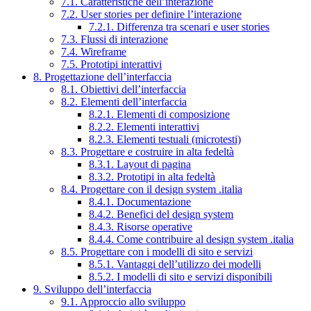
7.1. Caratteristiche dell’interazione
7.2. User stories per definire l’interazione
7.2.1. Differenza tra scenari e user stories
7.3. Flussi di interazione
7.4. Wireframe
7.5. Prototipi interattivi
8. Progettazione dell’interfaccia
8.1. Obiettivi dell’interfaccia
8.2. Elementi dell’interfaccia
8.2.1. Elementi di composizione
8.2.2. Elementi interattivi
8.2.3. Elementi testuali (microtesti)
8.3. Progettare e costruire in alta fedeltà
8.3.1. Layout di pagina
8.3.2. Prototipi in alta fedeltà
8.4. Progettare con il design system .italia
8.4.1. Documentazione
8.4.2. Benefici del design system
8.4.3. Risorse operative
8.4.4. Come contribuire al design system .italia
8.5. Progettare con i modelli di sito e servizi
8.5.1. Vantaggi dell’utilizzo dei modelli
8.5.2. I modelli di sito e servizi disponibili
9. Sviluppo dell’interfaccia
9.1. Approccio allo sviluppo