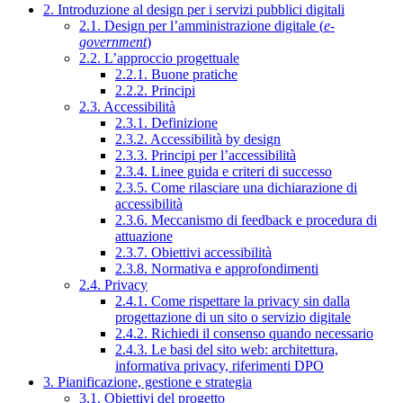
2. Introduzione al design per i servizi pubblici digitali
2.1. Design per l’amministrazione digitale (
e-
government
)
2.2. L’approccio progettuale
2.2.1. Buone pratiche
2.2.2. Principi
2.3. Accessibilità
2.3.1. Definizione
2.3.2. Accessibilità by design
2.3.3. Principi per l’accessibilità
2.3.4. Linee guida e criteri di successo
2.3.5. Come rilasciare una dichiarazione di
accessibilità
2.3.6. Meccanismo di feedback e procedura di
attuazione
2.3.7. Obiettivi accessibilità
2.3.8. Normativa e approfondimenti
2.4. Privacy
2.4.1. Come rispettare la privacy sin dalla
progettazione di un sito o servizio digitale
2.4.2. Richiedi il consenso quando necessario
2.4.3. Le basi del sito web: architettura,
informativa privacy, riferimenti DPO
3. Pianificazione, gestione e strategia
3.1. Obiettivi del progetto