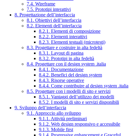
7.4. Wireframe
7.5. Prototipi interattivi
8. Progettazione dell’interfaccia
8.1. Obiettivi dell’interfaccia
8.2. Elementi dell’interfaccia
8.2.1. Elementi di composizione
8.2.2. Elementi interattivi
8.2.3. Elementi testuali (microtesti)
8.3. Progettare e costruire in alta fedeltà
8.3.1. Layout di pagina
8.3.2. Prototipi in alta fedeltà
8.4. Progettare con il design system .italia
8.4.1. Documentazione
8.4.2. Benefici del design system
8.4.3. Risorse operative
8.4.4. Come contribuire al design system .italia
8.5. Progettare con i modelli di sito e servizi
8.5.1. Vantaggi dell’utilizzo dei modelli
8.5.2. I modelli di sito e servizi disponibili
9. Sviluppo dell’interfaccia
9.1. Approccio allo sviluppo
9.1.1. Attività preliminari
9.1.2. Web design responsivo e accessibile
9.1.3. Mobile first
9.1.4. Progressive enhancement e Graceful