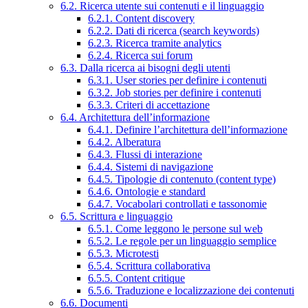
6.2. Ricerca utente sui contenuti e il linguaggio
6.2.1. Content discovery
6.2.2. Dati di ricerca (search keywords)
6.2.3. Ricerca tramite analytics
6.2.4. Ricerca sui forum
6.3. Dalla ricerca ai bisogni degli utenti
6.3.1. User stories per definire i contenuti
6.3.2. Job stories per definire i contenuti
6.3.3. Criteri di accettazione
6.4. Architettura dell’informazione
6.4.1. Definire l’architettura dell’informazione
6.4.2. Alberatura
6.4.3. Flussi di interazione
6.4.4. Sistemi di navigazione
6.4.5. Tipologie di contenuto (content type)
6.4.6. Ontologie e standard
6.4.7. Vocabolari controllati e tassonomie
6.5. Scrittura e linguaggio
6.5.1. Come leggono le persone sul web
6.5.2. Le regole per un linguaggio semplice
6.5.3. Microtesti
6.5.4. Scrittura collaborativa
6.5.5. Content critique
6.5.6. Traduzione e localizzazione dei contenuti
6.6. Documenti