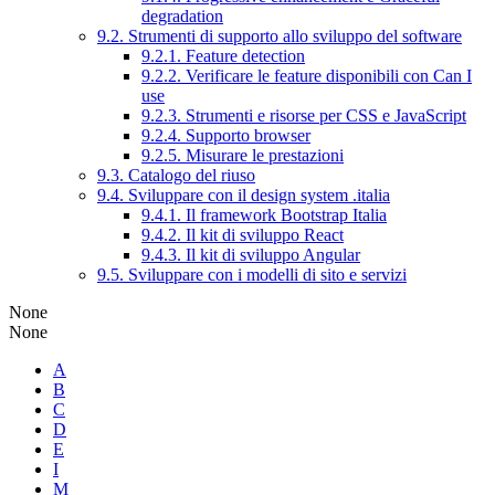
degradation
9.2. Strumenti di supporto allo sviluppo del software
9.2.1. Feature detection
9.2.2. Verificare le feature disponibili con Can I
use
9.2.3. Strumenti e risorse per CSS e JavaScript
9.2.4. Supporto browser
9.2.5. Misurare le prestazioni
9.3. Catalogo del riuso
9.4. Sviluppare con il design system .italia
9.4.1. Il framework Bootstrap Italia
9.4.2. Il kit di sviluppo React
9.4.3. Il kit di sviluppo Angular
9.5. Sviluppare con i modelli di sito e servizi
None
None
A
B
C
D
E
I
M