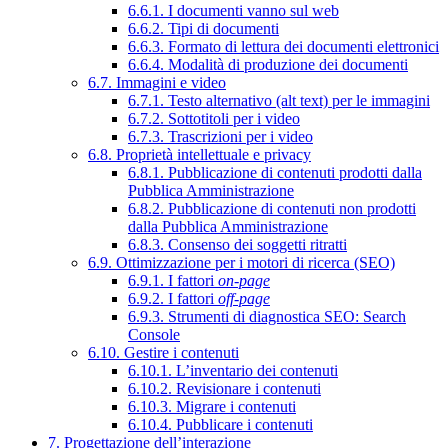
6.6.1. I documenti vanno sul web
6.6.2. Tipi di documenti
6.6.3. Formato di lettura dei documenti elettronici
6.6.4. Modalità di produzione dei documenti
6.7. Immagini e video
6.7.1. Testo alternativo (alt text) per le immagini
6.7.2. Sottotitoli per i video
6.7.3. Trascrizioni per i video
6.8. Proprietà intellettuale e privacy
6.8.1. Pubblicazione di contenuti prodotti dalla
Pubblica Amministrazione
6.8.2. Pubblicazione di contenuti non prodotti
dalla Pubblica Amministrazione
6.8.3. Consenso dei soggetti ritratti
6.9. Ottimizzazione per i motori di ricerca (SEO)
6.9.1. I fattori
on-page
6.9.2. I fattori
off-page
6.9.3. Strumenti di diagnostica SEO: Search
Console
6.10. Gestire i contenuti
6.10.1. L’inventario dei contenuti
6.10.2. Revisionare i contenuti
6.10.3. Migrare i contenuti
6.10.4. Pubblicare i contenuti
7. Progettazione dell’interazione