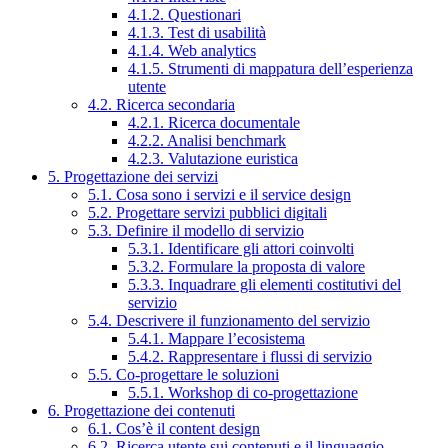
4.1.2. Questionari
4.1.3. Test di usabilità
4.1.4. Web analytics
4.1.5. Strumenti di mappatura dell’esperienza
utente
4.2. Ricerca secondaria
4.2.1. Ricerca documentale
4.2.2. Analisi benchmark
4.2.3. Valutazione euristica
5. Progettazione dei servizi
5.1. Cosa sono i servizi e il service design
5.2. Progettare servizi pubblici digitali
5.3. Definire il modello di servizio
5.3.1. Identificare gli attori coinvolti
5.3.2. Formulare la proposta di valore
5.3.3. Inquadrare gli elementi costitutivi del
servizio
5.4. Descrivere il funzionamento del servizio
5.4.1. Mappare l’ecosistema
5.4.2. Rappresentare i flussi di servizio
5.5. Co-progettare le soluzioni
5.5.1. Workshop di co-progettazione
6. Progettazione dei contenuti
6.1. Cos’è il content design
6.2. Ricerca utente sui contenuti e il linguaggio