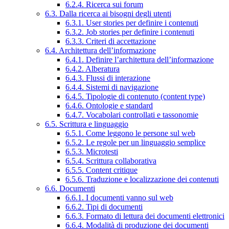
6.2.4. Ricerca sui forum
6.3. Dalla ricerca ai bisogni degli utenti
6.3.1. User stories per definire i contenuti
6.3.2. Job stories per definire i contenuti
6.3.3. Criteri di accettazione
6.4. Architettura dell’informazione
6.4.1. Definire l’architettura dell’informazione
6.4.2. Alberatura
6.4.3. Flussi di interazione
6.4.4. Sistemi di navigazione
6.4.5. Tipologie di contenuto (content type)
6.4.6. Ontologie e standard
6.4.7. Vocabolari controllati e tassonomie
6.5. Scrittura e linguaggio
6.5.1. Come leggono le persone sul web
6.5.2. Le regole per un linguaggio semplice
6.5.3. Microtesti
6.5.4. Scrittura collaborativa
6.5.5. Content critique
6.5.6. Traduzione e localizzazione dei contenuti
6.6. Documenti
6.6.1. I documenti vanno sul web
6.6.2. Tipi di documenti
6.6.3. Formato di lettura dei documenti elettronici
6.6.4. Modalità di produzione dei documenti