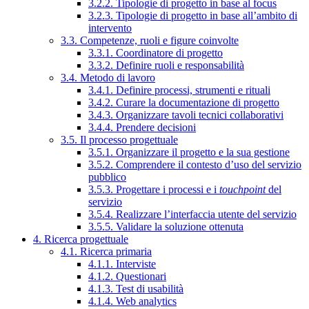
3.2.2. Tipologie di progetto in base al focus
3.2.3. Tipologie di progetto in base all’ambito di
intervento
3.3. Competenze, ruoli e figure coinvolte
3.3.1. Coordinatore di progetto
3.3.2. Definire ruoli e responsabilità
3.4. Metodo di lavoro
3.4.1. Definire processi, strumenti e rituali
3.4.2. Curare la documentazione di progetto
3.4.3. Organizzare tavoli tecnici collaborativi
3.4.4. Prendere decisioni
3.5. Il processo progettuale
3.5.1. Organizzare il progetto e la sua gestione
3.5.2. Comprendere il contesto d’uso del servizio
pubblico
3.5.3. Progettare i processi e i
touchpoint
del
servizio
3.5.4. Realizzare l’interfaccia utente del servizio
3.5.5. Validare la soluzione ottenuta
4. Ricerca progettuale
4.1. Ricerca primaria
4.1.1. Interviste
4.1.2. Questionari
4.1.3. Test di usabilità
4.1.4. Web analytics