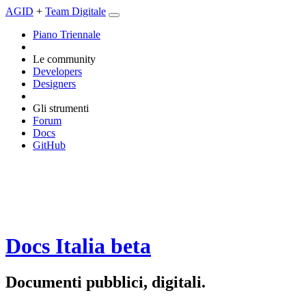
AGID
+
Team Digitale
Piano Triennale
Le community
Developers
Designers
Gli strumenti
Forum
Docs
GitHub
Docs Italia
beta
Documenti pubblici, digitali.