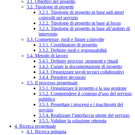
3.1. Obiettivi del progetto
3.2. Tipologie di progetti
3.2.1. Tipologie di progetto in base agli attori
coinvolti nel servizio
3.2.2. Tipologie di progetto in base al focus
3.2.3. Tipologie di progetto in base all’ambito di
intervento
3.3. Competenze, ruoli e figure coinvolte
3.3.1. Coordinatore di progetto
3.3.2. Definire ruoli e responsabilità
3.4. Metodo di lavoro
3.4.1. Definire processi, strumenti e rituali
3.4.2. Curare la documentazione di progetto
3.4.3. Organizzare tavoli tecnici collaborativi
3.4.4. Prendere decisioni
3.5. Il processo progettuale
3.5.1. Organizzare il progetto e la sua gestione
3.5.2. Comprendere il contesto d’uso del servizio
pubblico
3.5.3. Progettare i processi e i
touchpoint
del
servizio
3.5.4. Realizzare l’interfaccia utente del servizio
3.5.5. Validare la soluzione ottenuta
4. Ricerca progettuale
4.1. Ricerca primaria