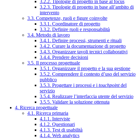
3.2.2. Tipologie di progetto in base al focus
3.2.3. Tipologie di progetto in base all’ambito di
intervento
3.3. Competenze, ruoli e figure coinvolte
3.3.1. Coordinatore di progetto
3.3.2. Definire ruoli e responsabilità
3.4. Metodo di lavoro
3.4.1. Definire processi, strumenti e rituali
3.4.2. Curare la documentazione di progetto
3.4.3. Organizzare tavoli tecnici collaborativi
3.4.4. Prendere decisioni
3.5. Il processo progettuale
3.5.1. Organizzare il progetto e la sua gestione
3.5.2. Comprendere il contesto d’uso del servizio
pubblico
3.5.3. Progettare i processi e i
touchpoint
del
servizio
3.5.4. Realizzare l’interfaccia utente del servizio
3.5.5. Validare la soluzione ottenuta
4. Ricerca progettuale
4.1. Ricerca primaria
4.1.1. Interviste
4.1.2. Questionari
4.1.3. Test di usabilità
4.1.4. Web analytics