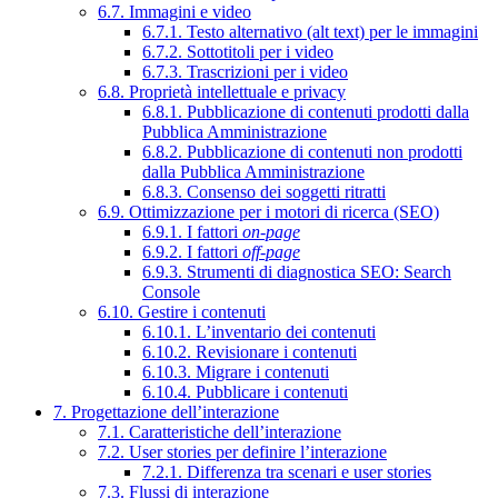
6.7. Immagini e video
6.7.1. Testo alternativo (alt text) per le immagini
6.7.2. Sottotitoli per i video
6.7.3. Trascrizioni per i video
6.8. Proprietà intellettuale e privacy
6.8.1. Pubblicazione di contenuti prodotti dalla
Pubblica Amministrazione
6.8.2. Pubblicazione di contenuti non prodotti
dalla Pubblica Amministrazione
6.8.3. Consenso dei soggetti ritratti
6.9. Ottimizzazione per i motori di ricerca (SEO)
6.9.1. I fattori
on-page
6.9.2. I fattori
off-page
6.9.3. Strumenti di diagnostica SEO: Search
Console
6.10. Gestire i contenuti
6.10.1. L’inventario dei contenuti
6.10.2. Revisionare i contenuti
6.10.3. Migrare i contenuti
6.10.4. Pubblicare i contenuti
7. Progettazione dell’interazione
7.1. Caratteristiche dell’interazione
7.2. User stories per definire l’interazione
7.2.1. Differenza tra scenari e user stories
7.3. Flussi di interazione