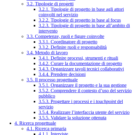
3.2. Tipologie di progetti
3.2.1. Tipologie di progetto in base agli attori
coinvolti nel servizio
3.2.2. Tipologie di progetto in base al focus
3.2.3. Tipologie di progetto in base all’ambito di
intervento
3.3. Competenze, ruoli e figure coinvolte
3.3.1. Coordinatore di progetto
3.3.2. Definire ruoli e responsabilità
3.4. Metodo di lavoro
3.4.1. Definire processi, strumenti e rituali
3.4.2. Curare la documentazione di progetto
3.4.3. Organizzare tavoli tecnici collaborativi
3.4.4. Prendere decisioni
3.5. Il processo progettuale
3.5.1. Organizzare il progetto e la sua gestione
3.5.2. Comprendere il contesto d’uso del servizio
pubblico
3.5.3. Progettare i processi e i
touchpoint
del
servizio
3.5.4. Realizzare l’interfaccia utente del servizio
3.5.5. Validare la soluzione ottenuta
4. Ricerca progettuale
4.1. Ricerca primaria
4.1.1. Interviste