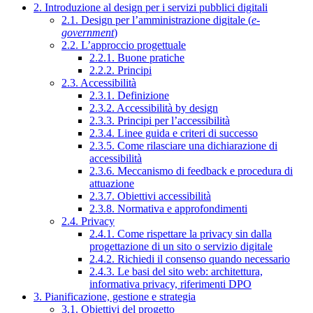
2. Introduzione al design per i servizi pubblici digitali
2.1. Design per l’amministrazione digitale (
e-
government
)
2.2. L’approccio progettuale
2.2.1. Buone pratiche
2.2.2. Principi
2.3. Accessibilità
2.3.1. Definizione
2.3.2. Accessibilità by design
2.3.3. Principi per l’accessibilità
2.3.4. Linee guida e criteri di successo
2.3.5. Come rilasciare una dichiarazione di
accessibilità
2.3.6. Meccanismo di feedback e procedura di
attuazione
2.3.7. Obiettivi accessibilità
2.3.8. Normativa e approfondimenti
2.4. Privacy
2.4.1. Come rispettare la privacy sin dalla
progettazione di un sito o servizio digitale
2.4.2. Richiedi il consenso quando necessario
2.4.3. Le basi del sito web: architettura,
informativa privacy, riferimenti DPO
3. Pianificazione, gestione e strategia
3.1. Obiettivi del progetto