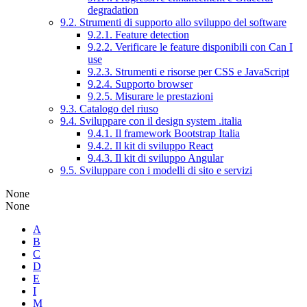
degradation
9.2. Strumenti di supporto allo sviluppo del software
9.2.1. Feature detection
9.2.2. Verificare le feature disponibili con Can I
use
9.2.3. Strumenti e risorse per CSS e JavaScript
9.2.4. Supporto browser
9.2.5. Misurare le prestazioni
9.3. Catalogo del riuso
9.4. Sviluppare con il design system .italia
9.4.1. Il framework Bootstrap Italia
9.4.2. Il kit di sviluppo React
9.4.3. Il kit di sviluppo Angular
9.5. Sviluppare con i modelli di sito e servizi
None
None
A
B
C
D
E
I
M