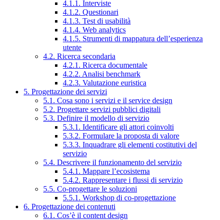
4.1.1. Interviste
4.1.2. Questionari
4.1.3. Test di usabilità
4.1.4. Web analytics
4.1.5. Strumenti di mappatura dell’esperienza
utente
4.2. Ricerca secondaria
4.2.1. Ricerca documentale
4.2.2. Analisi benchmark
4.2.3. Valutazione euristica
5. Progettazione dei servizi
5.1. Cosa sono i servizi e il service design
5.2. Progettare servizi pubblici digitali
5.3. Definire il modello di servizio
5.3.1. Identificare gli attori coinvolti
5.3.2. Formulare la proposta di valore
5.3.3. Inquadrare gli elementi costitutivi del
servizio
5.4. Descrivere il funzionamento del servizio
5.4.1. Mappare l’ecosistema
5.4.2. Rappresentare i flussi di servizio
5.5. Co-progettare le soluzioni
5.5.1. Workshop di co-progettazione
6. Progettazione dei contenuti
6.1. Cos’è il content design