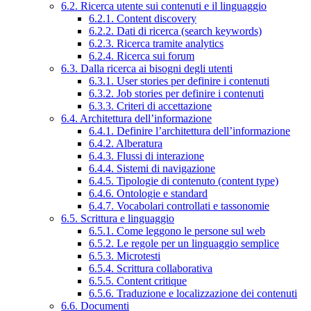
6.2. Ricerca utente sui contenuti e il linguaggio
6.2.1. Content discovery
6.2.2. Dati di ricerca (search keywords)
6.2.3. Ricerca tramite analytics
6.2.4. Ricerca sui forum
6.3. Dalla ricerca ai bisogni degli utenti
6.3.1. User stories per definire i contenuti
6.3.2. Job stories per definire i contenuti
6.3.3. Criteri di accettazione
6.4. Architettura dell’informazione
6.4.1. Definire l’architettura dell’informazione
6.4.2. Alberatura
6.4.3. Flussi di interazione
6.4.4. Sistemi di navigazione
6.4.5. Tipologie di contenuto (content type)
6.4.6. Ontologie e standard
6.4.7. Vocabolari controllati e tassonomie
6.5. Scrittura e linguaggio
6.5.1. Come leggono le persone sul web
6.5.2. Le regole per un linguaggio semplice
6.5.3. Microtesti
6.5.4. Scrittura collaborativa
6.5.5. Content critique
6.5.6. Traduzione e localizzazione dei contenuti
6.6. Documenti