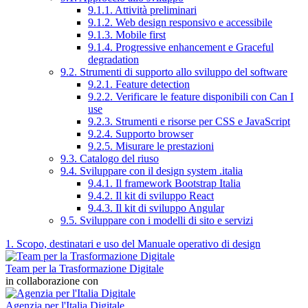
9.1.1. Attività preliminari
9.1.2. Web design responsivo e accessibile
9.1.3. Mobile first
9.1.4. Progressive enhancement e Graceful
degradation
9.2. Strumenti di supporto allo sviluppo del software
9.2.1. Feature detection
9.2.2. Verificare le feature disponibili con Can I
use
9.2.3. Strumenti e risorse per CSS e JavaScript
9.2.4. Supporto browser
9.2.5. Misurare le prestazioni
9.3. Catalogo del riuso
9.4. Sviluppare con il design system .italia
9.4.1. Il framework Bootstrap Italia
9.4.2. Il kit di sviluppo React
9.4.3. Il kit di sviluppo Angular
9.5. Sviluppare con i modelli di sito e servizi
1. Scopo, destinatari e uso del Manuale operativo di design
Team per la Trasformazione Digitale
in collaborazione con
Agenzia per l'Italia Digitale