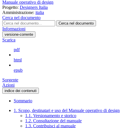
Manuale operativo di design
Progetto:
Designers Italia
Amministrazione:
italia
Cerca nel documento
Cerca nel documento
Informazioni
versione-corrente
Scarica
pdf
html
epub
Sorgente
Azioni
indice dei contenuti
Sommario
1. Scopo, destinatari e uso del Manuale operativo di design
1.1. Versionamento e storico
1.2. Consultazione del manuale
1.3. Contribuisci al manuale