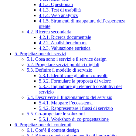
4.1.2. Questionari
4.1.3. Test di usabilità
4.1.4. Web analytics
4.1.5. Strumenti di mappatura dell’esperienza
utente
4.2. Ricerca secondaria
4.2.1. Ricerca documentale
4.2.2. Analisi benchmark
4.2.3. Valutazione euristica
5. Progettazione dei servizi
5.1. Cosa sono i servizi e il service design
5.2. Progettare servizi pubblici digitali
5.3. Definire il modello di servizio
5.3.1. Identificare gli attori coinvolti
5.3.2. Formulare la proposta di valore
5.3.3. Inquadrare gli elementi costitutivi del
servizio
5.4. Descrivere il funzionamento del servizio
5.4.1. Mappare l’ecosistema
5.4.2. Rappresentare i flussi di servizio
5.5. Co-progettare le soluzioni
5.5.1. Workshop di co-progettazione
6. Progettazione dei contenuti
6.1. Cos’è il content design
6.2. Ricerca utente sui contenuti e il linguaggio