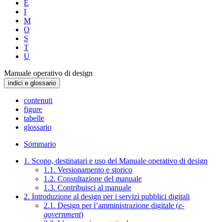
E
I
M
O
S
T
U
Manuale operativo di design
indici e glossario
contenuti
figure
tabelle
glossario
Sommario
1. Scopo, destinatari e uso del Manuale operativo di design
1.1. Versionamento e storico
1.2. Consultazione del manuale
1.3. Contribuisci al manuale
2. Introduzione al design per i servizi pubblici digitali
2.1. Design per l’amministrazione digitale (
e-
government
)