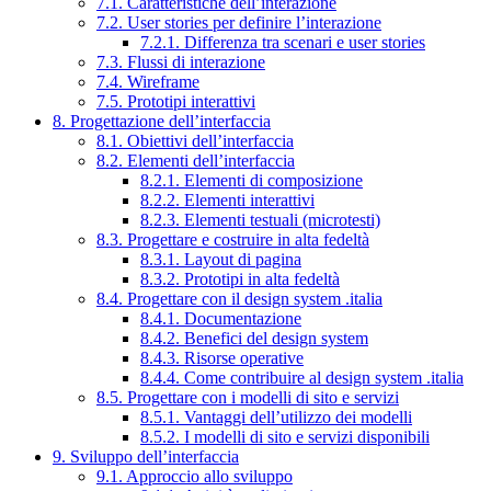
7.1. Caratteristiche dell’interazione
7.2. User stories per definire l’interazione
7.2.1. Differenza tra scenari e user stories
7.3. Flussi di interazione
7.4. Wireframe
7.5. Prototipi interattivi
8. Progettazione dell’interfaccia
8.1. Obiettivi dell’interfaccia
8.2. Elementi dell’interfaccia
8.2.1. Elementi di composizione
8.2.2. Elementi interattivi
8.2.3. Elementi testuali (microtesti)
8.3. Progettare e costruire in alta fedeltà
8.3.1. Layout di pagina
8.3.2. Prototipi in alta fedeltà
8.4. Progettare con il design system .italia
8.4.1. Documentazione
8.4.2. Benefici del design system
8.4.3. Risorse operative
8.4.4. Come contribuire al design system .italia
8.5. Progettare con i modelli di sito e servizi
8.5.1. Vantaggi dell’utilizzo dei modelli
8.5.2. I modelli di sito e servizi disponibili
9. Sviluppo dell’interfaccia
9.1. Approccio allo sviluppo