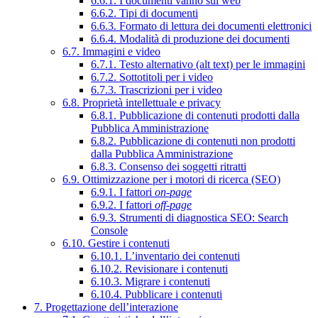
6.6.1. I documenti vanno sul web
6.6.2. Tipi di documenti
6.6.3. Formato di lettura dei documenti elettronici
6.6.4. Modalità di produzione dei documenti
6.7. Immagini e video
6.7.1. Testo alternativo (alt text) per le immagini
6.7.2. Sottotitoli per i video
6.7.3. Trascrizioni per i video
6.8. Proprietà intellettuale e privacy
6.8.1. Pubblicazione di contenuti prodotti dalla
Pubblica Amministrazione
6.8.2. Pubblicazione di contenuti non prodotti
dalla Pubblica Amministrazione
6.8.3. Consenso dei soggetti ritratti
6.9. Ottimizzazione per i motori di ricerca (SEO)
6.9.1. I fattori
on-page
6.9.2. I fattori
off-page
6.9.3. Strumenti di diagnostica SEO: Search
Console
6.10. Gestire i contenuti
6.10.1. L’inventario dei contenuti
6.10.2. Revisionare i contenuti
6.10.3. Migrare i contenuti
6.10.4. Pubblicare i contenuti
7. Progettazione dell’interazione