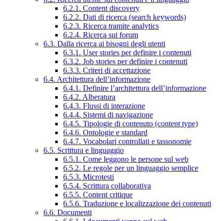
6.2.1. Content discovery
6.2.2. Dati di ricerca (search keywords)
6.2.3. Ricerca tramite analytics
6.2.4. Ricerca sui forum
6.3. Dalla ricerca ai bisogni degli utenti
6.3.1. User stories per definire i contenuti
6.3.2. Job stories per definire i contenuti
6.3.3. Criteri di accettazione
6.4. Architettura dell’informazione
6.4.1. Definire l’architettura dell’informazione
6.4.2. Alberatura
6.4.3. Flussi di interazione
6.4.4. Sistemi di navigazione
6.4.5. Tipologie di contenuto (content type)
6.4.6. Ontologie e standard
6.4.7. Vocabolari controllati e tassonomie
6.5. Scrittura e linguaggio
6.5.1. Come leggono le persone sul web
6.5.2. Le regole per un linguaggio semplice
6.5.3. Microtesti
6.5.4. Scrittura collaborativa
6.5.5. Content critique
6.5.6. Traduzione e localizzazione dei contenuti
6.6. Documenti