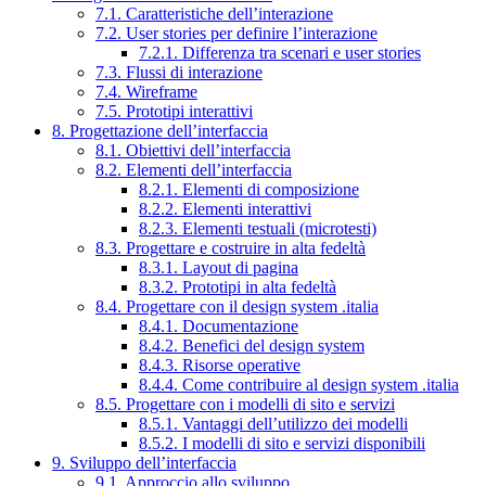
7.1. Caratteristiche dell’interazione
7.2. User stories per definire l’interazione
7.2.1. Differenza tra scenari e user stories
7.3. Flussi di interazione
7.4. Wireframe
7.5. Prototipi interattivi
8. Progettazione dell’interfaccia
8.1. Obiettivi dell’interfaccia
8.2. Elementi dell’interfaccia
8.2.1. Elementi di composizione
8.2.2. Elementi interattivi
8.2.3. Elementi testuali (microtesti)
8.3. Progettare e costruire in alta fedeltà
8.3.1. Layout di pagina
8.3.2. Prototipi in alta fedeltà
8.4. Progettare con il design system .italia
8.4.1. Documentazione
8.4.2. Benefici del design system
8.4.3. Risorse operative
8.4.4. Come contribuire al design system .italia
8.5. Progettare con i modelli di sito e servizi
8.5.1. Vantaggi dell’utilizzo dei modelli
8.5.2. I modelli di sito e servizi disponibili
9. Sviluppo dell’interfaccia
9.1. Approccio allo sviluppo