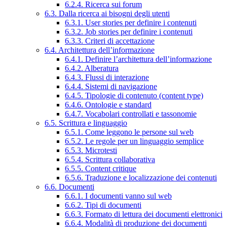
6.2.4. Ricerca sui forum
6.3. Dalla ricerca ai bisogni degli utenti
6.3.1. User stories per definire i contenuti
6.3.2. Job stories per definire i contenuti
6.3.3. Criteri di accettazione
6.4. Architettura dell’informazione
6.4.1. Definire l’architettura dell’informazione
6.4.2. Alberatura
6.4.3. Flussi di interazione
6.4.4. Sistemi di navigazione
6.4.5. Tipologie di contenuto (content type)
6.4.6. Ontologie e standard
6.4.7. Vocabolari controllati e tassonomie
6.5. Scrittura e linguaggio
6.5.1. Come leggono le persone sul web
6.5.2. Le regole per un linguaggio semplice
6.5.3. Microtesti
6.5.4. Scrittura collaborativa
6.5.5. Content critique
6.5.6. Traduzione e localizzazione dei contenuti
6.6. Documenti
6.6.1. I documenti vanno sul web
6.6.2. Tipi di documenti
6.6.3. Formato di lettura dei documenti elettronici
6.6.4. Modalità di produzione dei documenti