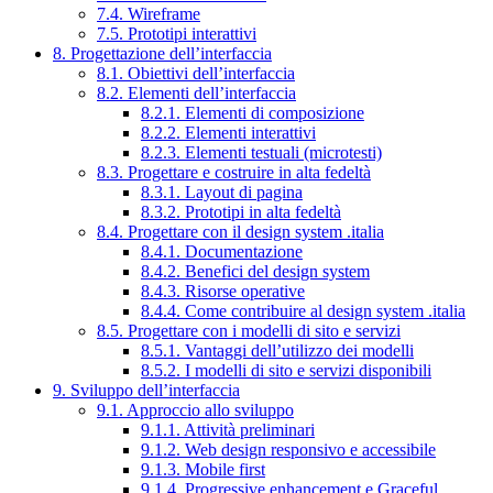
7.4. Wireframe
7.5. Prototipi interattivi
8. Progettazione dell’interfaccia
8.1. Obiettivi dell’interfaccia
8.2. Elementi dell’interfaccia
8.2.1. Elementi di composizione
8.2.2. Elementi interattivi
8.2.3. Elementi testuali (microtesti)
8.3. Progettare e costruire in alta fedeltà
8.3.1. Layout di pagina
8.3.2. Prototipi in alta fedeltà
8.4. Progettare con il design system .italia
8.4.1. Documentazione
8.4.2. Benefici del design system
8.4.3. Risorse operative
8.4.4. Come contribuire al design system .italia
8.5. Progettare con i modelli di sito e servizi
8.5.1. Vantaggi dell’utilizzo dei modelli
8.5.2. I modelli di sito e servizi disponibili
9. Sviluppo dell’interfaccia
9.1. Approccio allo sviluppo
9.1.1. Attività preliminari
9.1.2. Web design responsivo e accessibile
9.1.3. Mobile first
9.1.4. Progressive enhancement e Graceful