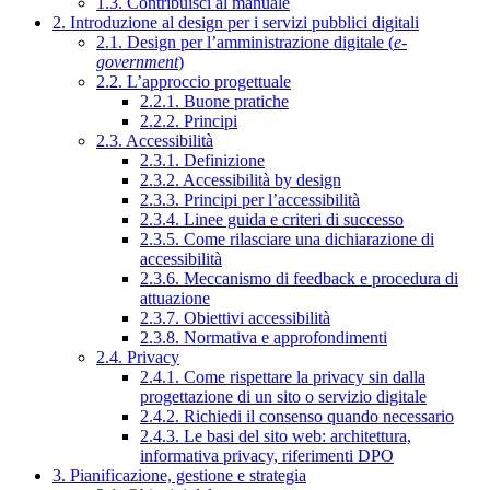
1.3. Contribuisci al manuale
2. Introduzione al design per i servizi pubblici digitali
2.1. Design per l’amministrazione digitale (
e-
government
)
2.2. L’approccio progettuale
2.2.1. Buone pratiche
2.2.2. Principi
2.3. Accessibilità
2.3.1. Definizione
2.3.2. Accessibilità by design
2.3.3. Principi per l’accessibilità
2.3.4. Linee guida e criteri di successo
2.3.5. Come rilasciare una dichiarazione di
accessibilità
2.3.6. Meccanismo di feedback e procedura di
attuazione
2.3.7. Obiettivi accessibilità
2.3.8. Normativa e approfondimenti
2.4. Privacy
2.4.1. Come rispettare la privacy sin dalla
progettazione di un sito o servizio digitale
2.4.2. Richiedi il consenso quando necessario
2.4.3. Le basi del sito web: architettura,
informativa privacy, riferimenti DPO
3. Pianificazione, gestione e strategia