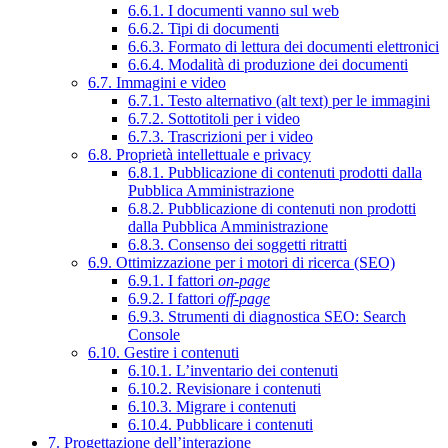
6.6.1. I documenti vanno sul web
6.6.2. Tipi di documenti
6.6.3. Formato di lettura dei documenti elettronici
6.6.4. Modalità di produzione dei documenti
6.7. Immagini e video
6.7.1. Testo alternativo (alt text) per le immagini
6.7.2. Sottotitoli per i video
6.7.3. Trascrizioni per i video
6.8. Proprietà intellettuale e privacy
6.8.1. Pubblicazione di contenuti prodotti dalla
Pubblica Amministrazione
6.8.2. Pubblicazione di contenuti non prodotti
dalla Pubblica Amministrazione
6.8.3. Consenso dei soggetti ritratti
6.9. Ottimizzazione per i motori di ricerca (SEO)
6.9.1. I fattori
on-page
6.9.2. I fattori
off-page
6.9.3. Strumenti di diagnostica SEO: Search
Console
6.10. Gestire i contenuti
6.10.1. L’inventario dei contenuti
6.10.2. Revisionare i contenuti
6.10.3. Migrare i contenuti
6.10.4. Pubblicare i contenuti
7. Progettazione dell’interazione