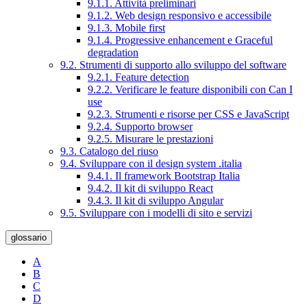
9.1.1. Attività preliminari
9.1.2. Web design responsivo e accessibile
9.1.3. Mobile first
9.1.4. Progressive enhancement e Graceful
degradation
9.2. Strumenti di supporto allo sviluppo del software
9.2.1. Feature detection
9.2.2. Verificare le feature disponibili con Can I
use
9.2.3. Strumenti e risorse per CSS e JavaScript
9.2.4. Supporto browser
9.2.5. Misurare le prestazioni
9.3. Catalogo del riuso
9.4. Sviluppare con il design system .italia
9.4.1. Il framework Bootstrap Italia
9.4.2. Il kit di sviluppo React
9.4.3. Il kit di sviluppo Angular
9.5. Sviluppare con i modelli di sito e servizi
glossario
A
B
C
D