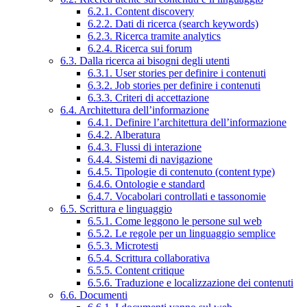
6.2.1. Content discovery
6.2.2. Dati di ricerca (search keywords)
6.2.3. Ricerca tramite analytics
6.2.4. Ricerca sui forum
6.3. Dalla ricerca ai bisogni degli utenti
6.3.1. User stories per definire i contenuti
6.3.2. Job stories per definire i contenuti
6.3.3. Criteri di accettazione
6.4. Architettura dell’informazione
6.4.1. Definire l’architettura dell’informazione
6.4.2. Alberatura
6.4.3. Flussi di interazione
6.4.4. Sistemi di navigazione
6.4.5. Tipologie di contenuto (content type)
6.4.6. Ontologie e standard
6.4.7. Vocabolari controllati e tassonomie
6.5. Scrittura e linguaggio
6.5.1. Come leggono le persone sul web
6.5.2. Le regole per un linguaggio semplice
6.5.3. Microtesti
6.5.4. Scrittura collaborativa
6.5.5. Content critique
6.5.6. Traduzione e localizzazione dei contenuti
6.6. Documenti