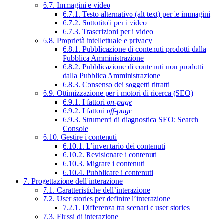
6.7. Immagini e video
6.7.1. Testo alternativo (alt text) per le immagini
6.7.2. Sottotitoli per i video
6.7.3. Trascrizioni per i video
6.8. Proprietà intellettuale e privacy
6.8.1. Pubblicazione di contenuti prodotti dalla
Pubblica Amministrazione
6.8.2. Pubblicazione di contenuti non prodotti
dalla Pubblica Amministrazione
6.8.3. Consenso dei soggetti ritratti
6.9. Ottimizzazione per i motori di ricerca (SEO)
6.9.1. I fattori
on-page
6.9.2. I fattori
off-page
6.9.3. Strumenti di diagnostica SEO: Search
Console
6.10. Gestire i contenuti
6.10.1. L’inventario dei contenuti
6.10.2. Revisionare i contenuti
6.10.3. Migrare i contenuti
6.10.4. Pubblicare i contenuti
7. Progettazione dell’interazione
7.1. Caratteristiche dell’interazione
7.2. User stories per definire l’interazione
7.2.1. Differenza tra scenari e user stories
7.3. Flussi di interazione