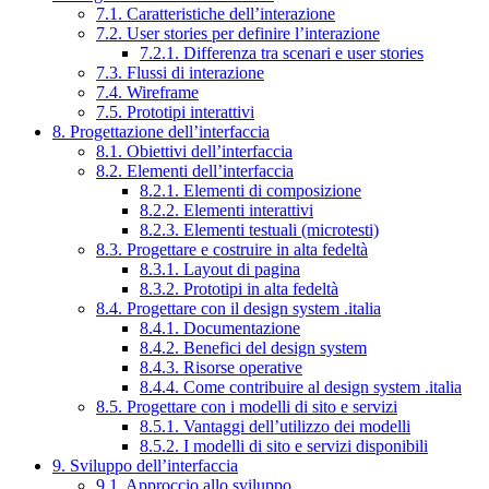
7.1. Caratteristiche dell’interazione
7.2. User stories per definire l’interazione
7.2.1. Differenza tra scenari e user stories
7.3. Flussi di interazione
7.4. Wireframe
7.5. Prototipi interattivi
8. Progettazione dell’interfaccia
8.1. Obiettivi dell’interfaccia
8.2. Elementi dell’interfaccia
8.2.1. Elementi di composizione
8.2.2. Elementi interattivi
8.2.3. Elementi testuali (microtesti)
8.3. Progettare e costruire in alta fedeltà
8.3.1. Layout di pagina
8.3.2. Prototipi in alta fedeltà
8.4. Progettare con il design system .italia
8.4.1. Documentazione
8.4.2. Benefici del design system
8.4.3. Risorse operative
8.4.4. Come contribuire al design system .italia
8.5. Progettare con i modelli di sito e servizi
8.5.1. Vantaggi dell’utilizzo dei modelli
8.5.2. I modelli di sito e servizi disponibili
9. Sviluppo dell’interfaccia
9.1. Approccio allo sviluppo