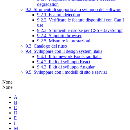
degradation
9.2. Strumenti di supporto allo sviluppo del software
9.2.1. Feature detection
9.2.2. Verificare le feature disponibili con Can I
use
9.2.3. Strumenti e risorse per CSS e JavaScript
9.2.4. Supporto browser
9.2.5. Misurare le prestazioni
9.3. Catalogo del riuso
9.4. Sviluppare con il design system .italia
9.4.1. Il framework Bootstrap Italia
9.4.2. Il kit di sviluppo React
9.4.3. Il kit di sviluppo Angular
9.5. Sviluppare con i modelli di sito e servizi
None
None
A
B
C
D
E
I
M