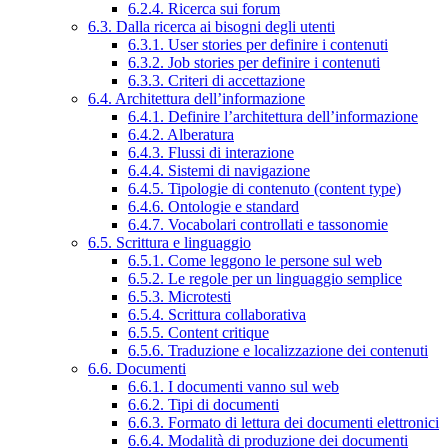
6.2.4. Ricerca sui forum
6.3. Dalla ricerca ai bisogni degli utenti
6.3.1. User stories per definire i contenuti
6.3.2. Job stories per definire i contenuti
6.3.3. Criteri di accettazione
6.4. Architettura dell’informazione
6.4.1. Definire l’architettura dell’informazione
6.4.2. Alberatura
6.4.3. Flussi di interazione
6.4.4. Sistemi di navigazione
6.4.5. Tipologie di contenuto (content type)
6.4.6. Ontologie e standard
6.4.7. Vocabolari controllati e tassonomie
6.5. Scrittura e linguaggio
6.5.1. Come leggono le persone sul web
6.5.2. Le regole per un linguaggio semplice
6.5.3. Microtesti
6.5.4. Scrittura collaborativa
6.5.5. Content critique
6.5.6. Traduzione e localizzazione dei contenuti
6.6. Documenti
6.6.1. I documenti vanno sul web
6.6.2. Tipi di documenti
6.6.3. Formato di lettura dei documenti elettronici
6.6.4. Modalità di produzione dei documenti