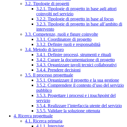
3.2. Tipologie di progetti
3.2.1. Tipologie di progetto in base agli attori
coinvolti nel servizio
3.2.2. Tipologie di progetto in base al focus
3.2.3. Tipologie di progetto in base all’ambito di
intervento
3.3. Competenze, ruoli e figure coinvolte
3.3.1. Coordinatore di progetto
3.3.2. Definire ruoli e responsabilità
3.4. Metodo di lavoro
3.4.1. Definire processi, strumenti e rituali
3.4.2. Curare la documentazione di progetto
3.4.3. Organizzare tavoli tecnici collaborativi
3.4.4. Prendere decisioni
3.5. Il processo progettuale
3.5.1. Organizzare il progetto e la sua gestione
3.5.2. Comprendere il contesto d’uso del servizio
pubblico
3.5.3. Progettare i processi e i
touchpoint
del
servizio
3.5.4. Realizzare l’interfaccia utente del servizio
3.5.5. Validare la soluzione ottenuta
4. Ricerca progettuale
4.1. Ricerca primaria
4.1.1. Interviste