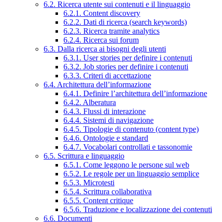
6.2. Ricerca utente sui contenuti e il linguaggio
6.2.1. Content discovery
6.2.2. Dati di ricerca (search keywords)
6.2.3. Ricerca tramite analytics
6.2.4. Ricerca sui forum
6.3. Dalla ricerca ai bisogni degli utenti
6.3.1. User stories per definire i contenuti
6.3.2. Job stories per definire i contenuti
6.3.3. Criteri di accettazione
6.4. Architettura dell’informazione
6.4.1. Definire l’architettura dell’informazione
6.4.2. Alberatura
6.4.3. Flussi di interazione
6.4.4. Sistemi di navigazione
6.4.5. Tipologie di contenuto (content type)
6.4.6. Ontologie e standard
6.4.7. Vocabolari controllati e tassonomie
6.5. Scrittura e linguaggio
6.5.1. Come leggono le persone sul web
6.5.2. Le regole per un linguaggio semplice
6.5.3. Microtesti
6.5.4. Scrittura collaborativa
6.5.5. Content critique
6.5.6. Traduzione e localizzazione dei contenuti
6.6. Documenti