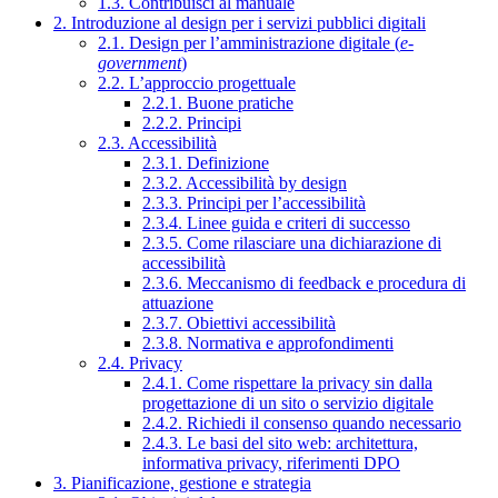
1.3. Contribuisci al manuale
2. Introduzione al design per i servizi pubblici digitali
2.1. Design per l’amministrazione digitale (
e-
government
)
2.2. L’approccio progettuale
2.2.1. Buone pratiche
2.2.2. Principi
2.3. Accessibilità
2.3.1. Definizione
2.3.2. Accessibilità by design
2.3.3. Principi per l’accessibilità
2.3.4. Linee guida e criteri di successo
2.3.5. Come rilasciare una dichiarazione di
accessibilità
2.3.6. Meccanismo di feedback e procedura di
attuazione
2.3.7. Obiettivi accessibilità
2.3.8. Normativa e approfondimenti
2.4. Privacy
2.4.1. Come rispettare la privacy sin dalla
progettazione di un sito o servizio digitale
2.4.2. Richiedi il consenso quando necessario
2.4.3. Le basi del sito web: architettura,
informativa privacy, riferimenti DPO
3. Pianificazione, gestione e strategia