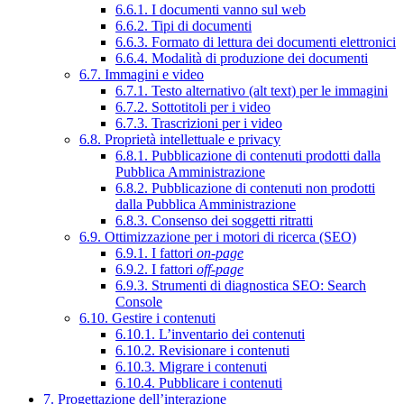
6.6.1. I documenti vanno sul web
6.6.2. Tipi di documenti
6.6.3. Formato di lettura dei documenti elettronici
6.6.4. Modalità di produzione dei documenti
6.7. Immagini e video
6.7.1. Testo alternativo (alt text) per le immagini
6.7.2. Sottotitoli per i video
6.7.3. Trascrizioni per i video
6.8. Proprietà intellettuale e privacy
6.8.1. Pubblicazione di contenuti prodotti dalla
Pubblica Amministrazione
6.8.2. Pubblicazione di contenuti non prodotti
dalla Pubblica Amministrazione
6.8.3. Consenso dei soggetti ritratti
6.9. Ottimizzazione per i motori di ricerca (SEO)
6.9.1. I fattori
on-page
6.9.2. I fattori
off-page
6.9.3. Strumenti di diagnostica SEO: Search
Console
6.10. Gestire i contenuti
6.10.1. L’inventario dei contenuti
6.10.2. Revisionare i contenuti
6.10.3. Migrare i contenuti
6.10.4. Pubblicare i contenuti
7. Progettazione dell’interazione