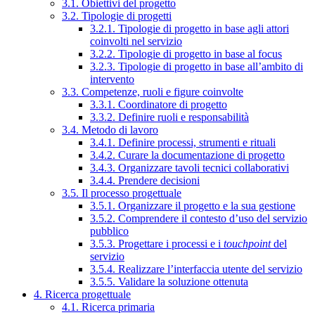
3.1. Obiettivi del progetto
3.2. Tipologie di progetti
3.2.1. Tipologie di progetto in base agli attori
coinvolti nel servizio
3.2.2. Tipologie di progetto in base al focus
3.2.3. Tipologie di progetto in base all’ambito di
intervento
3.3. Competenze, ruoli e figure coinvolte
3.3.1. Coordinatore di progetto
3.3.2. Definire ruoli e responsabilità
3.4. Metodo di lavoro
3.4.1. Definire processi, strumenti e rituali
3.4.2. Curare la documentazione di progetto
3.4.3. Organizzare tavoli tecnici collaborativi
3.4.4. Prendere decisioni
3.5. Il processo progettuale
3.5.1. Organizzare il progetto e la sua gestione
3.5.2. Comprendere il contesto d’uso del servizio
pubblico
3.5.3. Progettare i processi e i
touchpoint
del
servizio
3.5.4. Realizzare l’interfaccia utente del servizio
3.5.5. Validare la soluzione ottenuta
4. Ricerca progettuale
4.1. Ricerca primaria