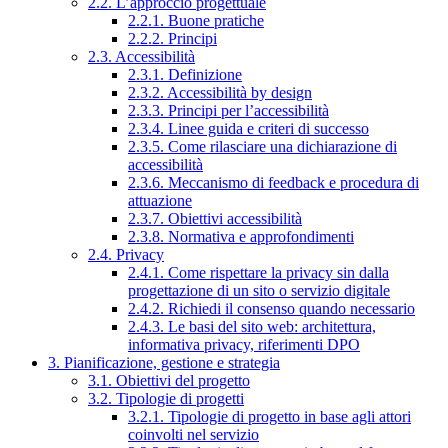
2.2. L’approccio progettuale
2.2.1. Buone pratiche
2.2.2. Principi
2.3. Accessibilità
2.3.1. Definizione
2.3.2. Accessibilità by design
2.3.3. Principi per l’accessibilità
2.3.4. Linee guida e criteri di successo
2.3.5. Come rilasciare una dichiarazione di
accessibilità
2.3.6. Meccanismo di feedback e procedura di
attuazione
2.3.7. Obiettivi accessibilità
2.3.8. Normativa e approfondimenti
2.4. Privacy
2.4.1. Come rispettare la privacy sin dalla
progettazione di un sito o servizio digitale
2.4.2. Richiedi il consenso quando necessario
2.4.3. Le basi del sito web: architettura,
informativa privacy, riferimenti DPO
3. Pianificazione, gestione e strategia
3.1. Obiettivi del progetto
3.2. Tipologie di progetti
3.2.1. Tipologie di progetto in base agli attori
coinvolti nel servizio