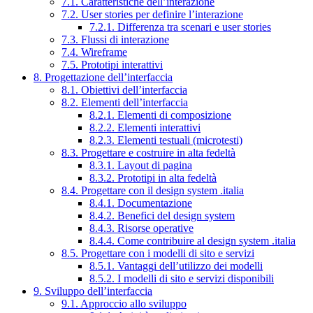
7.1. Caratteristiche dell’interazione
7.2. User stories per definire l’interazione
7.2.1. Differenza tra scenari e user stories
7.3. Flussi di interazione
7.4. Wireframe
7.5. Prototipi interattivi
8. Progettazione dell’interfaccia
8.1. Obiettivi dell’interfaccia
8.2. Elementi dell’interfaccia
8.2.1. Elementi di composizione
8.2.2. Elementi interattivi
8.2.3. Elementi testuali (microtesti)
8.3. Progettare e costruire in alta fedeltà
8.3.1. Layout di pagina
8.3.2. Prototipi in alta fedeltà
8.4. Progettare con il design system .italia
8.4.1. Documentazione
8.4.2. Benefici del design system
8.4.3. Risorse operative
8.4.4. Come contribuire al design system .italia
8.5. Progettare con i modelli di sito e servizi
8.5.1. Vantaggi dell’utilizzo dei modelli
8.5.2. I modelli di sito e servizi disponibili
9. Sviluppo dell’interfaccia
9.1. Approccio allo sviluppo