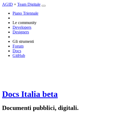
AGID
+
Team Digitale
Piano Triennale
Le community
Developers
Designers
Gli strumenti
Forum
Docs
GitHub
Docs Italia
beta
Documenti pubblici, digitali.