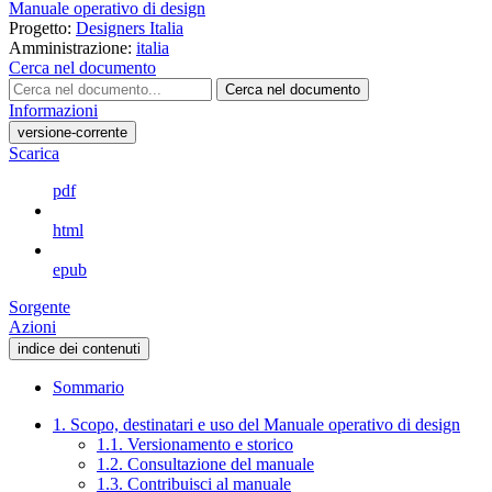
Manuale operativo di design
Progetto:
Designers Italia
Amministrazione:
italia
Cerca nel documento
Cerca nel documento
Informazioni
versione-corrente
Scarica
pdf
html
epub
Sorgente
Azioni
indice dei contenuti
Sommario
1. Scopo, destinatari e uso del Manuale operativo di design
1.1. Versionamento e storico
1.2. Consultazione del manuale
1.3. Contribuisci al manuale