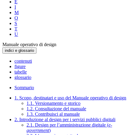
E
I
M
O
S
T
U
Manuale operativo di design
indici e glossario
contenuti
figure
tabelle
glossario
Sommario
1. Scopo, destinatari e uso del Manuale operativo di design
1.1. Versionamento e storico
1.2. Consultazione del manuale
1.3. Contribuisci al manuale
2. Introduzione al design per i servizi pubblici digitali
2.1. Design per l’amministrazione digitale (
e-
government
)