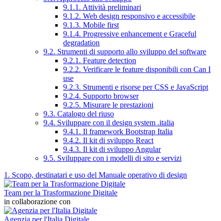
9.1.1. Attività preliminari
9.1.2. Web design responsivo e accessibile
9.1.3. Mobile first
9.1.4. Progressive enhancement e Graceful
degradation
9.2. Strumenti di supporto allo sviluppo del software
9.2.1. Feature detection
9.2.2. Verificare le feature disponibili con Can I
use
9.2.3. Strumenti e risorse per CSS e JavaScript
9.2.4. Supporto browser
9.2.5. Misurare le prestazioni
9.3. Catalogo del riuso
9.4. Sviluppare con il design system .italia
9.4.1. Il framework Bootstrap Italia
9.4.2. Il kit di sviluppo React
9.4.3. Il kit di sviluppo Angular
9.5. Sviluppare con i modelli di sito e servizi
1. Scopo, destinatari e uso del Manuale operativo di design
Team per la Trasformazione Digitale
in collaborazione con
Agenzia per l'Italia Digitale