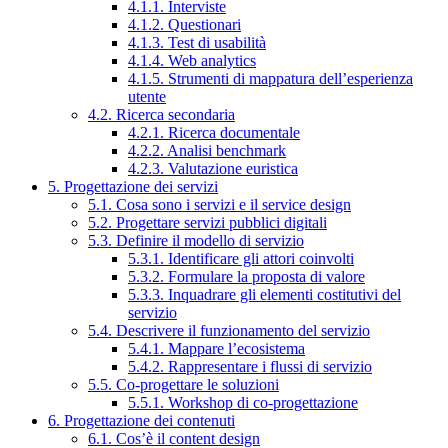
4.1.1. Interviste
4.1.2. Questionari
4.1.3. Test di usabilità
4.1.4. Web analytics
4.1.5. Strumenti di mappatura dell’esperienza
utente
4.2. Ricerca secondaria
4.2.1. Ricerca documentale
4.2.2. Analisi benchmark
4.2.3. Valutazione euristica
5. Progettazione dei servizi
5.1. Cosa sono i servizi e il service design
5.2. Progettare servizi pubblici digitali
5.3. Definire il modello di servizio
5.3.1. Identificare gli attori coinvolti
5.3.2. Formulare la proposta di valore
5.3.3. Inquadrare gli elementi costitutivi del
servizio
5.4. Descrivere il funzionamento del servizio
5.4.1. Mappare l’ecosistema
5.4.2. Rappresentare i flussi di servizio
5.5. Co-progettare le soluzioni
5.5.1. Workshop di co-progettazione
6. Progettazione dei contenuti
6.1. Cos’è il content design