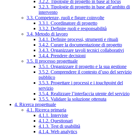
3.2.2. Tipologie di progetto in base al focus
3.2.3. Tipologie di progetto in base all’ambito di
intervento
3.3. Competenze, ruoli e figure coinvolte
3.3.1. Coordinatore di progetto
3.3.2. Definire ruoli e responsabilità
3.4. Metodo di lavoro
3.4.1. Definire processi, strumenti e rituali
3.4.2. Curare la documentazione di progetto
3.4.3. Organizzare tavoli tecnici collaborativi
3.4.4. Prendere decisioni
3.5. Il processo progettuale
3.5.1. Organizzare il progetto e la sua gestione
3.5.2. Comprendere il contesto d’uso del servizio
pubblico
3.5.3. Progettare i processi e i
touchpoint
del
servizio
3.5.4. Realizzare l’interfaccia utente del servizio
3.5.5. Validare la soluzione ottenuta
4. Ricerca progettuale
4.1. Ricerca primaria
4.1.1. Interviste
4.1.2. Questionari
4.1.3. Test di usabilità
4.1.4. Web analytics