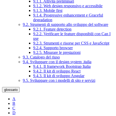
9.1.1. Attività preliminari
9.1.2. Web design responsivo e accessibile
9.1.3. Mobile first
9.1.4. Progressive enhancement e Graceful
degradation
9.2. Strumenti di supporto allo sviluppo del software
9.2.1. Feature detection
9.2.2. Verificare le feature disponibili con Can I
use
9.2.3. Strumenti e risorse per CSS e JavaScript
9.2.4. Supporto browser
9.2.5. Misurare le prestazioni
9.3. Catalogo del riuso
9.4. Sviluppare con il design system .italia
9.4.1. Il framework Bootstrap Italia
9.4.2. Il kit di sviluppo React
9.4.3. Il kit di sviluppo Angular
9.5. Sviluppare con i modelli di sito e servizi
glossario
A
B
C
D