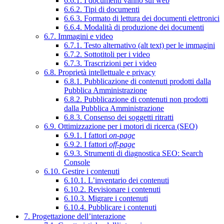
6.6.1. I documenti vanno sul web
6.6.2. Tipi di documenti
6.6.3. Formato di lettura dei documenti elettronici
6.6.4. Modalità di produzione dei documenti
6.7. Immagini e video
6.7.1. Testo alternativo (alt text) per le immagini
6.7.2. Sottotitoli per i video
6.7.3. Trascrizioni per i video
6.8. Proprietà intellettuale e privacy
6.8.1. Pubblicazione di contenuti prodotti dalla
Pubblica Amministrazione
6.8.2. Pubblicazione di contenuti non prodotti
dalla Pubblica Amministrazione
6.8.3. Consenso dei soggetti ritratti
6.9. Ottimizzazione per i motori di ricerca (SEO)
6.9.1. I fattori
on-page
6.9.2. I fattori
off-page
6.9.3. Strumenti di diagnostica SEO: Search
Console
6.10. Gestire i contenuti
6.10.1. L’inventario dei contenuti
6.10.2. Revisionare i contenuti
6.10.3. Migrare i contenuti
6.10.4. Pubblicare i contenuti
7. Progettazione dell’interazione