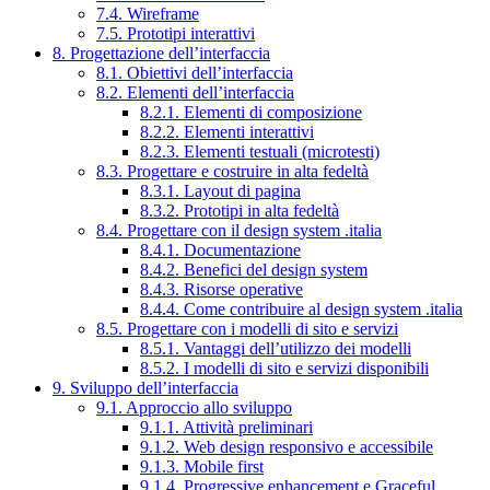
7.4. Wireframe
7.5. Prototipi interattivi
8. Progettazione dell’interfaccia
8.1. Obiettivi dell’interfaccia
8.2. Elementi dell’interfaccia
8.2.1. Elementi di composizione
8.2.2. Elementi interattivi
8.2.3. Elementi testuali (microtesti)
8.3. Progettare e costruire in alta fedeltà
8.3.1. Layout di pagina
8.3.2. Prototipi in alta fedeltà
8.4. Progettare con il design system .italia
8.4.1. Documentazione
8.4.2. Benefici del design system
8.4.3. Risorse operative
8.4.4. Come contribuire al design system .italia
8.5. Progettare con i modelli di sito e servizi
8.5.1. Vantaggi dell’utilizzo dei modelli
8.5.2. I modelli di sito e servizi disponibili
9. Sviluppo dell’interfaccia
9.1. Approccio allo sviluppo
9.1.1. Attività preliminari
9.1.2. Web design responsivo e accessibile
9.1.3. Mobile first
9.1.4. Progressive enhancement e Graceful