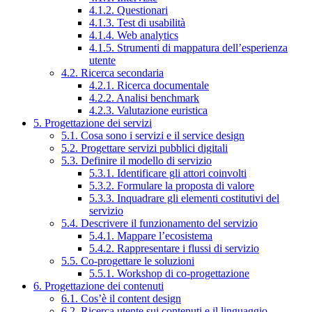
4.1.2. Questionari
4.1.3. Test di usabilità
4.1.4. Web analytics
4.1.5. Strumenti di mappatura dell’esperienza
utente
4.2. Ricerca secondaria
4.2.1. Ricerca documentale
4.2.2. Analisi benchmark
4.2.3. Valutazione euristica
5. Progettazione dei servizi
5.1. Cosa sono i servizi e il service design
5.2. Progettare servizi pubblici digitali
5.3. Definire il modello di servizio
5.3.1. Identificare gli attori coinvolti
5.3.2. Formulare la proposta di valore
5.3.3. Inquadrare gli elementi costitutivi del
servizio
5.4. Descrivere il funzionamento del servizio
5.4.1. Mappare l’ecosistema
5.4.2. Rappresentare i flussi di servizio
5.5. Co-progettare le soluzioni
5.5.1. Workshop di co-progettazione
6. Progettazione dei contenuti
6.1. Cos’è il content design
6.2. Ricerca utente sui contenuti e il linguaggio