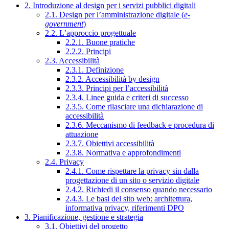
2. Introduzione al design per i servizi pubblici digitali
2.1. Design per l’amministrazione digitale (
e-
government
)
2.2. L’approccio progettuale
2.2.1. Buone pratiche
2.2.2. Principi
2.3. Accessibilità
2.3.1. Definizione
2.3.2. Accessibilità by design
2.3.3. Principi per l’accessibilità
2.3.4. Linee guida e criteri di successo
2.3.5. Come rilasciare una dichiarazione di
accessibilità
2.3.6. Meccanismo di feedback e procedura di
attuazione
2.3.7. Obiettivi accessibilità
2.3.8. Normativa e approfondimenti
2.4. Privacy
2.4.1. Come rispettare la privacy sin dalla
progettazione di un sito o servizio digitale
2.4.2. Richiedi il consenso quando necessario
2.4.3. Le basi del sito web: architettura,
informativa privacy, riferimenti DPO
3. Pianificazione, gestione e strategia
3.1. Obiettivi del progetto