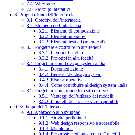
7.4. Wireframe
7.5. Prototipi interattivi
8. Progettazione dell’interfaccia
8.1. Obiettivi dell’interfaccia
8.2. Elementi dell’interfaccia
8.2.1. Elementi di composizione
8.2.2. Elementi interattivi
8.2.3. Elementi testuali (microtesti)
8.3. Progettare e costruire in alta fedeltà
8.3.1. Layout di pagina
8.3.2. Prototipi in alta fedeltà
8.4. Progettare con il design system .italia
8.4.1. Documentazione
8.4.2. Benefici del design system
8.4.3. Risorse operative
8.4.4. Come contribuire al design system .italia
8.5. Progettare con i modelli di sito e servizi
8.5.1. Vantaggi dell’utilizzo dei modelli
8.5.2. I modelli di sito e servizi disponibili
9. Sviluppo dell’interfaccia
9.1. Approccio allo sviluppo
9.1.1. Attività preliminari
9.1.2. Web design responsivo e accessibile
9.1.3. Mobile first
9.1.4. Progressive enhancement e Graceful