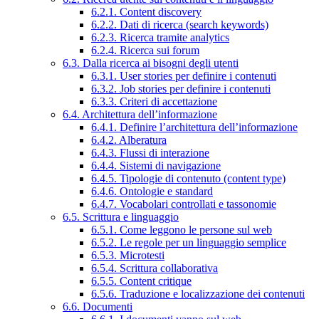
6.2.1. Content discovery
6.2.2. Dati di ricerca (search keywords)
6.2.3. Ricerca tramite analytics
6.2.4. Ricerca sui forum
6.3. Dalla ricerca ai bisogni degli utenti
6.3.1. User stories per definire i contenuti
6.3.2. Job stories per definire i contenuti
6.3.3. Criteri di accettazione
6.4. Architettura dell’informazione
6.4.1. Definire l’architettura dell’informazione
6.4.2. Alberatura
6.4.3. Flussi di interazione
6.4.4. Sistemi di navigazione
6.4.5. Tipologie di contenuto (content type)
6.4.6. Ontologie e standard
6.4.7. Vocabolari controllati e tassonomie
6.5. Scrittura e linguaggio
6.5.1. Come leggono le persone sul web
6.5.2. Le regole per un linguaggio semplice
6.5.3. Microtesti
6.5.4. Scrittura collaborativa
6.5.5. Content critique
6.5.6. Traduzione e localizzazione dei contenuti
6.6. Documenti