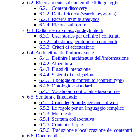
6.2. Ricerca utente sui contenuti e il linguaggio
6.2.1. Content discovery
6.2.2. Dati di ricerca (search keywords)
6.2.3. Ricerca tramite analytics
6.2.4. Ricerca sui forum
6.3. Dalla ricerca ai bisogni degli utenti
6.3.1. User stories per definire i contenuti
6.3.2. Job stories per definire i contenuti
6.3.3. Criteri di accettazione
6.4. Architettura dell’informazione
6.4.1. Definire l’architettura dell’informazione
6.4.2. Alberatura
6.4.3. Flussi di interazione
6.4.4. Sistemi di navigazione
6.4.5. Tipologie di contenuto (content type)
6.4.6. Ontologie e standard
6.4.7. Vocabolari controllati e tassonomie
6.5. Scrittura e linguaggio
6.5.1. Come leggono le persone sul web
6.5.2. Le regole per un linguaggio semplice
6.5.3. Microtesti
6.5.4. Scrittura collaborativa
6.5.5. Content critique
6.5.6. Traduzione e localizzazione dei contenuti
6.6. Documenti