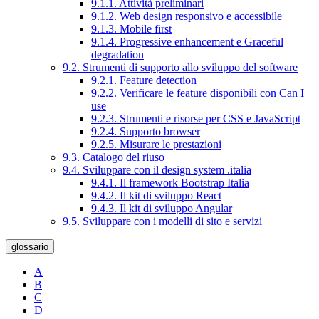
9.1.1. Attività preliminari
9.1.2. Web design responsivo e accessibile
9.1.3. Mobile first
9.1.4. Progressive enhancement e Graceful
degradation
9.2. Strumenti di supporto allo sviluppo del software
9.2.1. Feature detection
9.2.2. Verificare le feature disponibili con Can I
use
9.2.3. Strumenti e risorse per CSS e JavaScript
9.2.4. Supporto browser
9.2.5. Misurare le prestazioni
9.3. Catalogo del riuso
9.4. Sviluppare con il design system .italia
9.4.1. Il framework Bootstrap Italia
9.4.2. Il kit di sviluppo React
9.4.3. Il kit di sviluppo Angular
9.5. Sviluppare con i modelli di sito e servizi
glossario
A
B
C
D