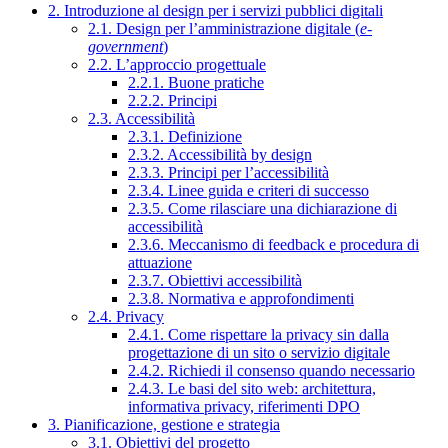
2. Introduzione al design per i servizi pubblici digitali
2.1. Design per l’amministrazione digitale (
e-
government
)
2.2. L’approccio progettuale
2.2.1. Buone pratiche
2.2.2. Principi
2.3. Accessibilità
2.3.1. Definizione
2.3.2. Accessibilità by design
2.3.3. Principi per l’accessibilità
2.3.4. Linee guida e criteri di successo
2.3.5. Come rilasciare una dichiarazione di
accessibilità
2.3.6. Meccanismo di feedback e procedura di
attuazione
2.3.7. Obiettivi accessibilità
2.3.8. Normativa e approfondimenti
2.4. Privacy
2.4.1. Come rispettare la privacy sin dalla
progettazione di un sito o servizio digitale
2.4.2. Richiedi il consenso quando necessario
2.4.3. Le basi del sito web: architettura,
informativa privacy, riferimenti DPO
3. Pianificazione, gestione e strategia
3.1. Obiettivi del progetto