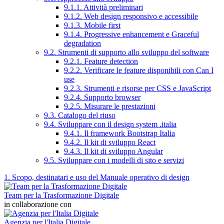
9.1.1. Attività preliminari
9.1.2. Web design responsivo e accessibile
9.1.3. Mobile first
9.1.4. Progressive enhancement e Graceful
degradation
9.2. Strumenti di supporto allo sviluppo del software
9.2.1. Feature detection
9.2.2. Verificare le feature disponibili con Can I
use
9.2.3. Strumenti e risorse per CSS e JavaScript
9.2.4. Supporto browser
9.2.5. Misurare le prestazioni
9.3. Catalogo del riuso
9.4. Sviluppare con il design system .italia
9.4.1. Il framework Bootstrap Italia
9.4.2. Il kit di sviluppo React
9.4.3. Il kit di sviluppo Angular
9.5. Sviluppare con i modelli di sito e servizi
1. Scopo, destinatari e uso del Manuale operativo di design
Team per la Trasformazione Digitale
in collaborazione con
Agenzia per l'Italia Digitale