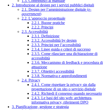
1.3. Contribuisci al manuale
2. Introduzione al design per i servizi pubblici digitali
2.1. Design per l’amministrazione digitale (
e-
government
)
2.2. L’approccio progettuale
2.2.1. Buone pratiche
2.2.2. Principi
2.3. Accessibilità
2.3.1. Definizione
2.3.2. Accessibilità by design
2.3.3. Principi per l’accessibilità
2.3.4. Linee guida e criteri di successo
2.3.5. Come rilasciare una dichiarazione di
accessibilità
2.3.6. Meccanismo di feedback e procedura di
attuazione
2.3.7. Obiettivi accessibilità
2.3.8. Normativa e approfondimenti
2.4. Privacy
2.4.1. Come rispettare la privacy sin dalla
progettazione di un sito o servizio digitale
2.4.2. Richiedi il consenso quando necessario
2.4.3. Le basi del sito web: architettura,
informativa privacy, riferimenti DPO
3. Pianificazione, gestione e strategia