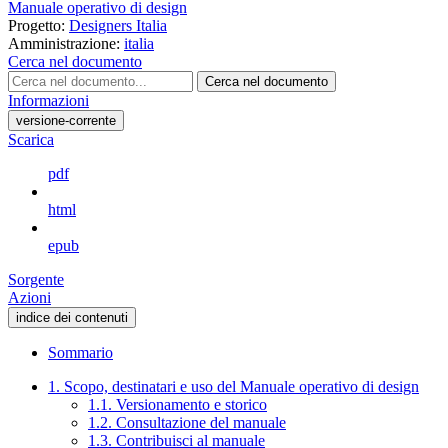
Manuale operativo di design
Progetto:
Designers Italia
Amministrazione:
italia
Cerca nel documento
Cerca nel documento
Informazioni
versione-corrente
Scarica
pdf
html
epub
Sorgente
Azioni
indice dei contenuti
Sommario
1. Scopo, destinatari e uso del Manuale operativo di design
1.1. Versionamento e storico
1.2. Consultazione del manuale
1.3. Contribuisci al manuale