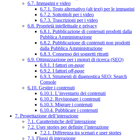
6.7. Immagini e video
6.7.1. Testo alternativo (alt text) per le immagini
6.7.2. Sottotitoli per i video
6.7.3. Trascrizioni per i video
6.8. Proprietà intellettuale e privacy
6.8.1. Pubblicazione di contenuti prodotti dalla
Pubblica Amministrazione
6.8.2. Pubblicazione di contenuti non prodotti
dalla Pubblica Amministrazione
6.8.3. Consenso dei soggetti ritratti
6.9. Ottimizzazione per i motori di ricerca (SEO)
6.9.1. I fattori
on-page
6.9.2. I fattori
off-page
6.9.3. Strumenti di diagnostica SEO: Search
Console
6.10. Gestire i contenuti
6.10.1. L’inventario dei contenuti
6.10.2. Revisionare i contenuti
6.10.3. Migrare i contenuti
6.10.4. Pubblicare i contenuti
7. Progettazione dell’interazione
7.1. Caratteristiche dell’interazione
7.2. User stories per definire l’interazione
7.2.1. Differenza tra scenari e user stories
7.3. Flussi di interazione