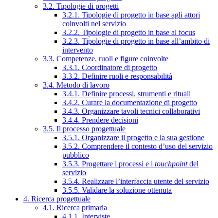
3.2. Tipologie di progetti
3.2.1. Tipologie di progetto in base agli attori
coinvolti nel servizio
3.2.2. Tipologie di progetto in base al focus
3.2.3. Tipologie di progetto in base all’ambito di
intervento
3.3. Competenze, ruoli e figure coinvolte
3.3.1. Coordinatore di progetto
3.3.2. Definire ruoli e responsabilità
3.4. Metodo di lavoro
3.4.1. Definire processi, strumenti e rituali
3.4.2. Curare la documentazione di progetto
3.4.3. Organizzare tavoli tecnici collaborativi
3.4.4. Prendere decisioni
3.5. Il processo progettuale
3.5.1. Organizzare il progetto e la sua gestione
3.5.2. Comprendere il contesto d’uso del servizio
pubblico
3.5.3. Progettare i processi e i
touchpoint
del
servizio
3.5.4. Realizzare l’interfaccia utente del servizio
3.5.5. Validare la soluzione ottenuta
4. Ricerca progettuale
4.1. Ricerca primaria
4.1.1. Interviste