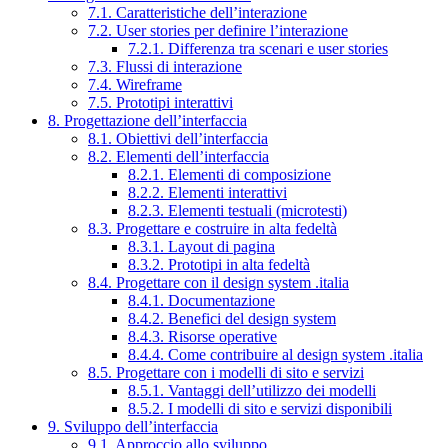
7.1. Caratteristiche dell’interazione
7.2. User stories per definire l’interazione
7.2.1. Differenza tra scenari e user stories
7.3. Flussi di interazione
7.4. Wireframe
7.5. Prototipi interattivi
8. Progettazione dell’interfaccia
8.1. Obiettivi dell’interfaccia
8.2. Elementi dell’interfaccia
8.2.1. Elementi di composizione
8.2.2. Elementi interattivi
8.2.3. Elementi testuali (microtesti)
8.3. Progettare e costruire in alta fedeltà
8.3.1. Layout di pagina
8.3.2. Prototipi in alta fedeltà
8.4. Progettare con il design system .italia
8.4.1. Documentazione
8.4.2. Benefici del design system
8.4.3. Risorse operative
8.4.4. Come contribuire al design system .italia
8.5. Progettare con i modelli di sito e servizi
8.5.1. Vantaggi dell’utilizzo dei modelli
8.5.2. I modelli di sito e servizi disponibili
9. Sviluppo dell’interfaccia
9.1. Approccio allo sviluppo