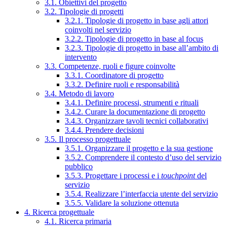
3.1. Obiettivi del progetto
3.2. Tipologie di progetti
3.2.1. Tipologie di progetto in base agli attori
coinvolti nel servizio
3.2.2. Tipologie di progetto in base al focus
3.2.3. Tipologie di progetto in base all’ambito di
intervento
3.3. Competenze, ruoli e figure coinvolte
3.3.1. Coordinatore di progetto
3.3.2. Definire ruoli e responsabilità
3.4. Metodo di lavoro
3.4.1. Definire processi, strumenti e rituali
3.4.2. Curare la documentazione di progetto
3.4.3. Organizzare tavoli tecnici collaborativi
3.4.4. Prendere decisioni
3.5. Il processo progettuale
3.5.1. Organizzare il progetto e la sua gestione
3.5.2. Comprendere il contesto d’uso del servizio
pubblico
3.5.3. Progettare i processi e i
touchpoint
del
servizio
3.5.4. Realizzare l’interfaccia utente del servizio
3.5.5. Validare la soluzione ottenuta
4. Ricerca progettuale
4.1. Ricerca primaria