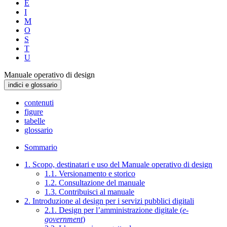
E
I
M
O
S
T
U
Manuale operativo di design
indici e glossario
contenuti
figure
tabelle
glossario
Sommario
1. Scopo, destinatari e uso del Manuale operativo di design
1.1. Versionamento e storico
1.2. Consultazione del manuale
1.3. Contribuisci al manuale
2. Introduzione al design per i servizi pubblici digitali
2.1. Design per l’amministrazione digitale (
e-
government
)