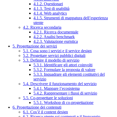
4.1.2. Questionari
4.1.3. Test di usabilità
4.1.4. Web analytics
4.1.5. Strumenti di mappatura dell’esperienza
utente
4.2. Ricerca secondaria
4.2.1. Ricerca documentale
4.2.2. Analisi benchmark
4.2.3. Valutazione euristica
5. Progettazione dei servizi
5.1. Cosa sono i servizi e il service design
5.2. Progettare servizi pubblici digitali
5.3. Definire il modello di servizio
5.3.1. Identificare gli attori coinvolti
5.3.2. Formulare la proposta di valore
5.3.3. Inquadrare gli elementi costitutivi del
servizio
5.4. Descrivere il funzionamento del servizio
5.4.1. Mappare l’ecosistema
5.4.2. Rappresentare i flussi di servizio
5.5. Co-progettare le soluzioni
5.5.1. Workshop di co-progettazione
6. Progettazione dei contenuti
6.1. Cos’è il content design
6.2. Ricerca utente sui contenuti e il linguaggio