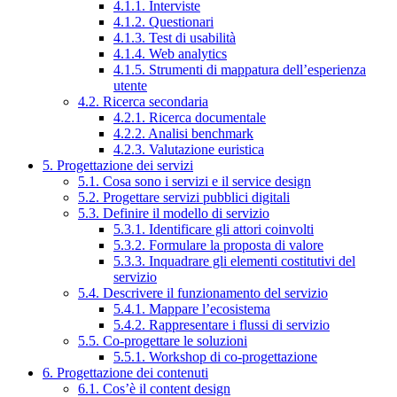
4.1.1. Interviste
4.1.2. Questionari
4.1.3. Test di usabilità
4.1.4. Web analytics
4.1.5. Strumenti di mappatura dell’esperienza
utente
4.2. Ricerca secondaria
4.2.1. Ricerca documentale
4.2.2. Analisi benchmark
4.2.3. Valutazione euristica
5. Progettazione dei servizi
5.1. Cosa sono i servizi e il service design
5.2. Progettare servizi pubblici digitali
5.3. Definire il modello di servizio
5.3.1. Identificare gli attori coinvolti
5.3.2. Formulare la proposta di valore
5.3.3. Inquadrare gli elementi costitutivi del
servizio
5.4. Descrivere il funzionamento del servizio
5.4.1. Mappare l’ecosistema
5.4.2. Rappresentare i flussi di servizio
5.5. Co-progettare le soluzioni
5.5.1. Workshop di co-progettazione
6. Progettazione dei contenuti
6.1. Cos’è il content design