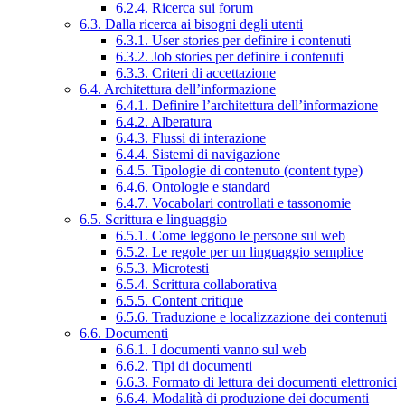
6.2.4. Ricerca sui forum
6.3. Dalla ricerca ai bisogni degli utenti
6.3.1. User stories per definire i contenuti
6.3.2. Job stories per definire i contenuti
6.3.3. Criteri di accettazione
6.4. Architettura dell’informazione
6.4.1. Definire l’architettura dell’informazione
6.4.2. Alberatura
6.4.3. Flussi di interazione
6.4.4. Sistemi di navigazione
6.4.5. Tipologie di contenuto (content type)
6.4.6. Ontologie e standard
6.4.7. Vocabolari controllati e tassonomie
6.5. Scrittura e linguaggio
6.5.1. Come leggono le persone sul web
6.5.2. Le regole per un linguaggio semplice
6.5.3. Microtesti
6.5.4. Scrittura collaborativa
6.5.5. Content critique
6.5.6. Traduzione e localizzazione dei contenuti
6.6. Documenti
6.6.1. I documenti vanno sul web
6.6.2. Tipi di documenti
6.6.3. Formato di lettura dei documenti elettronici
6.6.4. Modalità di produzione dei documenti