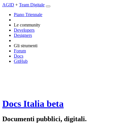
AGID
+
Team Digitale
Piano Triennale
Le community
Developers
Designers
Gli strumenti
Forum
Docs
GitHub
Docs Italia
beta
Documenti pubblici, digitali.