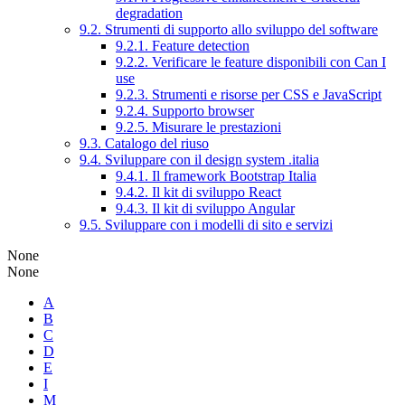
degradation
9.2. Strumenti di supporto allo sviluppo del software
9.2.1. Feature detection
9.2.2. Verificare le feature disponibili con Can I
use
9.2.3. Strumenti e risorse per CSS e JavaScript
9.2.4. Supporto browser
9.2.5. Misurare le prestazioni
9.3. Catalogo del riuso
9.4. Sviluppare con il design system .italia
9.4.1. Il framework Bootstrap Italia
9.4.2. Il kit di sviluppo React
9.4.3. Il kit di sviluppo Angular
9.5. Sviluppare con i modelli di sito e servizi
None
None
A
B
C
D
E
I
M