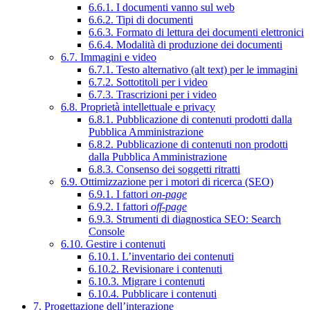
6.6.1. I documenti vanno sul web
6.6.2. Tipi di documenti
6.6.3. Formato di lettura dei documenti elettronici
6.6.4. Modalità di produzione dei documenti
6.7. Immagini e video
6.7.1. Testo alternativo (alt text) per le immagini
6.7.2. Sottotitoli per i video
6.7.3. Trascrizioni per i video
6.8. Proprietà intellettuale e privacy
6.8.1. Pubblicazione di contenuti prodotti dalla
Pubblica Amministrazione
6.8.2. Pubblicazione di contenuti non prodotti
dalla Pubblica Amministrazione
6.8.3. Consenso dei soggetti ritratti
6.9. Ottimizzazione per i motori di ricerca (SEO)
6.9.1. I fattori
on-page
6.9.2. I fattori
off-page
6.9.3. Strumenti di diagnostica SEO: Search
Console
6.10. Gestire i contenuti
6.10.1. L’inventario dei contenuti
6.10.2. Revisionare i contenuti
6.10.3. Migrare i contenuti
6.10.4. Pubblicare i contenuti
7. Progettazione dell’interazione