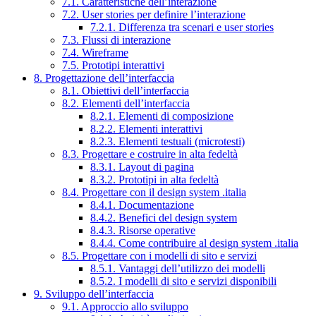
7.1. Caratteristiche dell’interazione
7.2. User stories per definire l’interazione
7.2.1. Differenza tra scenari e user stories
7.3. Flussi di interazione
7.4. Wireframe
7.5. Prototipi interattivi
8. Progettazione dell’interfaccia
8.1. Obiettivi dell’interfaccia
8.2. Elementi dell’interfaccia
8.2.1. Elementi di composizione
8.2.2. Elementi interattivi
8.2.3. Elementi testuali (microtesti)
8.3. Progettare e costruire in alta fedeltà
8.3.1. Layout di pagina
8.3.2. Prototipi in alta fedeltà
8.4. Progettare con il design system .italia
8.4.1. Documentazione
8.4.2. Benefici del design system
8.4.3. Risorse operative
8.4.4. Come contribuire al design system .italia
8.5. Progettare con i modelli di sito e servizi
8.5.1. Vantaggi dell’utilizzo dei modelli
8.5.2. I modelli di sito e servizi disponibili
9. Sviluppo dell’interfaccia
9.1. Approccio allo sviluppo