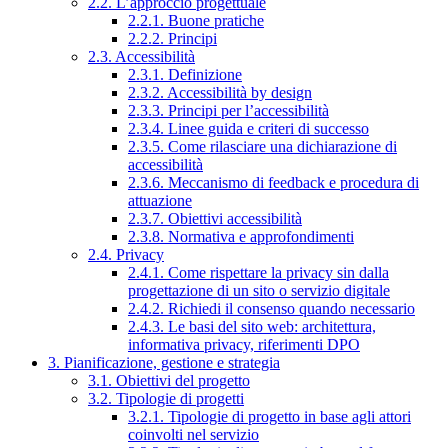
2.2. L’approccio progettuale
2.2.1. Buone pratiche
2.2.2. Principi
2.3. Accessibilità
2.3.1. Definizione
2.3.2. Accessibilità by design
2.3.3. Principi per l’accessibilità
2.3.4. Linee guida e criteri di successo
2.3.5. Come rilasciare una dichiarazione di
accessibilità
2.3.6. Meccanismo di feedback e procedura di
attuazione
2.3.7. Obiettivi accessibilità
2.3.8. Normativa e approfondimenti
2.4. Privacy
2.4.1. Come rispettare la privacy sin dalla
progettazione di un sito o servizio digitale
2.4.2. Richiedi il consenso quando necessario
2.4.3. Le basi del sito web: architettura,
informativa privacy, riferimenti DPO
3. Pianificazione, gestione e strategia
3.1. Obiettivi del progetto
3.2. Tipologie di progetti
3.2.1. Tipologie di progetto in base agli attori
coinvolti nel servizio