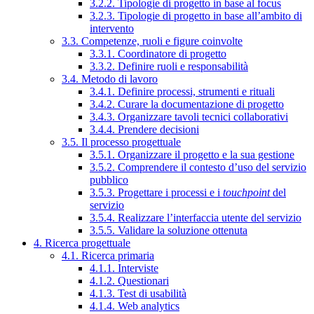
3.2.2. Tipologie di progetto in base al focus
3.2.3. Tipologie di progetto in base all’ambito di
intervento
3.3. Competenze, ruoli e figure coinvolte
3.3.1. Coordinatore di progetto
3.3.2. Definire ruoli e responsabilità
3.4. Metodo di lavoro
3.4.1. Definire processi, strumenti e rituali
3.4.2. Curare la documentazione di progetto
3.4.3. Organizzare tavoli tecnici collaborativi
3.4.4. Prendere decisioni
3.5. Il processo progettuale
3.5.1. Organizzare il progetto e la sua gestione
3.5.2. Comprendere il contesto d’uso del servizio
pubblico
3.5.3. Progettare i processi e i
touchpoint
del
servizio
3.5.4. Realizzare l’interfaccia utente del servizio
3.5.5. Validare la soluzione ottenuta
4. Ricerca progettuale
4.1. Ricerca primaria
4.1.1. Interviste
4.1.2. Questionari
4.1.3. Test di usabilità
4.1.4. Web analytics