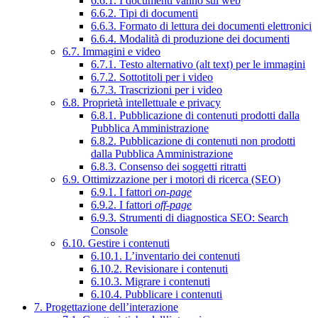
6.6.1. I documenti vanno sul web
6.6.2. Tipi di documenti
6.6.3. Formato di lettura dei documenti elettronici
6.6.4. Modalità di produzione dei documenti
6.7. Immagini e video
6.7.1. Testo alternativo (alt text) per le immagini
6.7.2. Sottotitoli per i video
6.7.3. Trascrizioni per i video
6.8. Proprietà intellettuale e privacy
6.8.1. Pubblicazione di contenuti prodotti dalla
Pubblica Amministrazione
6.8.2. Pubblicazione di contenuti non prodotti
dalla Pubblica Amministrazione
6.8.3. Consenso dei soggetti ritratti
6.9. Ottimizzazione per i motori di ricerca (SEO)
6.9.1. I fattori
on-page
6.9.2. I fattori
off-page
6.9.3. Strumenti di diagnostica SEO: Search
Console
6.10. Gestire i contenuti
6.10.1. L’inventario dei contenuti
6.10.2. Revisionare i contenuti
6.10.3. Migrare i contenuti
6.10.4. Pubblicare i contenuti
7. Progettazione dell’interazione