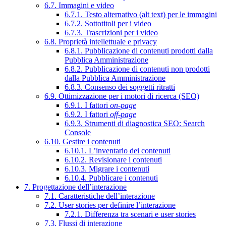
6.7. Immagini e video
6.7.1. Testo alternativo (alt text) per le immagini
6.7.2. Sottotitoli per i video
6.7.3. Trascrizioni per i video
6.8. Proprietà intellettuale e privacy
6.8.1. Pubblicazione di contenuti prodotti dalla
Pubblica Amministrazione
6.8.2. Pubblicazione di contenuti non prodotti
dalla Pubblica Amministrazione
6.8.3. Consenso dei soggetti ritratti
6.9. Ottimizzazione per i motori di ricerca (SEO)
6.9.1. I fattori
on-page
6.9.2. I fattori
off-page
6.9.3. Strumenti di diagnostica SEO: Search
Console
6.10. Gestire i contenuti
6.10.1. L’inventario dei contenuti
6.10.2. Revisionare i contenuti
6.10.3. Migrare i contenuti
6.10.4. Pubblicare i contenuti
7. Progettazione dell’interazione
7.1. Caratteristiche dell’interazione
7.2. User stories per definire l’interazione
7.2.1. Differenza tra scenari e user stories
7.3. Flussi di interazione