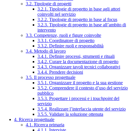
3.2. Tipologie di progetti
3.2.1. Tipologie di progetto in base agli attori
coinvolti nel servizio
3.2.2. Tipologie di progetto in base al focus
3.2.3. Tipologie di progetto in base all’ambito di
intervento
3.3. Competenze, ruoli e figure coinvolte
3.3.1. Coordinatore di progetto
3.3.2. Definire ruoli e responsabilità
3.4. Metodo di lavoro
3.4.1. Definire processi, strumenti e rituali
3.4.2. Curare la documentazione di progetto
3.4.3. Organizzare tavoli tecnici collaborativi
3.4.4. Prendere decisioni
3.5. Il processo progettuale
3.5.1. Organizzare il progetto e la sua gestione
3.5.2. Comprendere il contesto d’uso del servizio
pubblico
3.5.3. Progettare i processi e i
touchpoint
del
servizio
3.5.4. Realizzare l’interfaccia utente del servizio
3.5.5. Validare la soluzione ottenuta
4. Ricerca progettuale
4.1. Ricerca primaria
4.1.1. Interviste