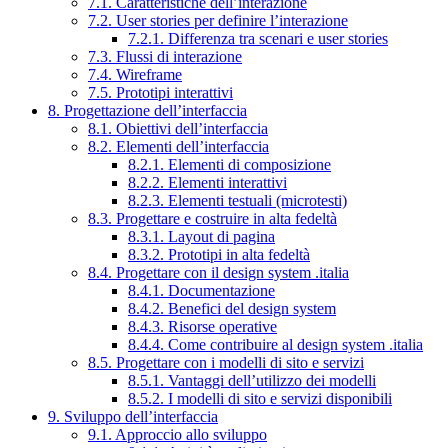
7.1. Caratteristiche dell’interazione
7.2. User stories per definire l’interazione
7.2.1. Differenza tra scenari e user stories
7.3. Flussi di interazione
7.4. Wireframe
7.5. Prototipi interattivi
8. Progettazione dell’interfaccia
8.1. Obiettivi dell’interfaccia
8.2. Elementi dell’interfaccia
8.2.1. Elementi di composizione
8.2.2. Elementi interattivi
8.2.3. Elementi testuali (microtesti)
8.3. Progettare e costruire in alta fedeltà
8.3.1. Layout di pagina
8.3.2. Prototipi in alta fedeltà
8.4. Progettare con il design system .italia
8.4.1. Documentazione
8.4.2. Benefici del design system
8.4.3. Risorse operative
8.4.4. Come contribuire al design system .italia
8.5. Progettare con i modelli di sito e servizi
8.5.1. Vantaggi dell’utilizzo dei modelli
8.5.2. I modelli di sito e servizi disponibili
9. Sviluppo dell’interfaccia
9.1. Approccio allo sviluppo