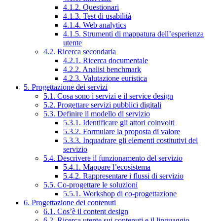
4.1.2. Questionari
4.1.3. Test di usabilità
4.1.4. Web analytics
4.1.5. Strumenti di mappatura dell’esperienza
utente
4.2. Ricerca secondaria
4.2.1. Ricerca documentale
4.2.2. Analisi benchmark
4.2.3. Valutazione euristica
5. Progettazione dei servizi
5.1. Cosa sono i servizi e il service design
5.2. Progettare servizi pubblici digitali
5.3. Definire il modello di servizio
5.3.1. Identificare gli attori coinvolti
5.3.2. Formulare la proposta di valore
5.3.3. Inquadrare gli elementi costitutivi del
servizio
5.4. Descrivere il funzionamento del servizio
5.4.1. Mappare l’ecosistema
5.4.2. Rappresentare i flussi di servizio
5.5. Co-progettare le soluzioni
5.5.1. Workshop di co-progettazione
6. Progettazione dei contenuti
6.1. Cos’è il content design
6.2. Ricerca utente sui contenuti e il linguaggio