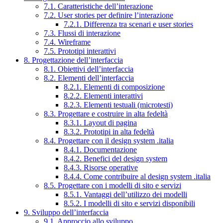
7.1. Caratteristiche dell’interazione
7.2. User stories per definire l’interazione
7.2.1. Differenza tra scenari e user stories
7.3. Flussi di interazione
7.4. Wireframe
7.5. Prototipi interattivi
8. Progettazione dell’interfaccia
8.1. Obiettivi dell’interfaccia
8.2. Elementi dell’interfaccia
8.2.1. Elementi di composizione
8.2.2. Elementi interattivi
8.2.3. Elementi testuali (microtesti)
8.3. Progettare e costruire in alta fedeltà
8.3.1. Layout di pagina
8.3.2. Prototipi in alta fedeltà
8.4. Progettare con il design system .italia
8.4.1. Documentazione
8.4.2. Benefici del design system
8.4.3. Risorse operative
8.4.4. Come contribuire al design system .italia
8.5. Progettare con i modelli di sito e servizi
8.5.1. Vantaggi dell’utilizzo dei modelli
8.5.2. I modelli di sito e servizi disponibili
9. Sviluppo dell’interfaccia
9.1. Approccio allo sviluppo