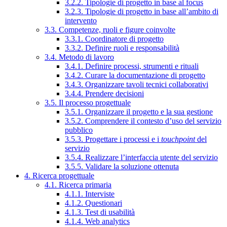
3.2.2. Tipologie di progetto in base al focus
3.2.3. Tipologie di progetto in base all’ambito di
intervento
3.3. Competenze, ruoli e figure coinvolte
3.3.1. Coordinatore di progetto
3.3.2. Definire ruoli e responsabilità
3.4. Metodo di lavoro
3.4.1. Definire processi, strumenti e rituali
3.4.2. Curare la documentazione di progetto
3.4.3. Organizzare tavoli tecnici collaborativi
3.4.4. Prendere decisioni
3.5. Il processo progettuale
3.5.1. Organizzare il progetto e la sua gestione
3.5.2. Comprendere il contesto d’uso del servizio
pubblico
3.5.3. Progettare i processi e i
touchpoint
del
servizio
3.5.4. Realizzare l’interfaccia utente del servizio
3.5.5. Validare la soluzione ottenuta
4. Ricerca progettuale
4.1. Ricerca primaria
4.1.1. Interviste
4.1.2. Questionari
4.1.3. Test di usabilità
4.1.4. Web analytics