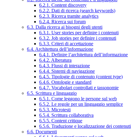
6.2.1. Content discovery
6.2.2. Dati di ricerca (search keywords)
6.2.3. Ricerca tramite analytics
6.2.4. Ricerca sui forum
6.3. Dalla ricerca ai bisogni degli utenti
6.3.1. User stories per definire i contenuti
6.3.2. Job stories per definire i contenuti
6.3.3. Criteri di accettazione
6.4. Architettura dell’informazione
6.4.1. Definire l’architettura dell’informazione
6.4.2. Alberatura
6.4.3. Flussi di interazione
6.4.4. Sistemi di navigazione
6.4.5. Tipologie di contenuto (content type)
6.4.6. Ontologie e standard
6.4.7. Vocabolari controllati e tassonomie
6.5. Scrittura e linguaggio
6.5.1. Come leggono le persone sul web
6.5.2. Le regole per un linguaggio semplice
6.5.3. Microtesti
6.5.4. Scrittura collaborativa
6.5.5. Content critique
6.5.6. Traduzione e localizzazione dei contenuti
6.6. Documenti