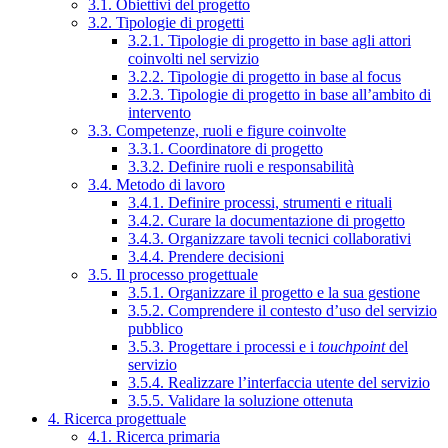
3.1. Obiettivi del progetto
3.2. Tipologie di progetti
3.2.1. Tipologie di progetto in base agli attori
coinvolti nel servizio
3.2.2. Tipologie di progetto in base al focus
3.2.3. Tipologie di progetto in base all’ambito di
intervento
3.3. Competenze, ruoli e figure coinvolte
3.3.1. Coordinatore di progetto
3.3.2. Definire ruoli e responsabilità
3.4. Metodo di lavoro
3.4.1. Definire processi, strumenti e rituali
3.4.2. Curare la documentazione di progetto
3.4.3. Organizzare tavoli tecnici collaborativi
3.4.4. Prendere decisioni
3.5. Il processo progettuale
3.5.1. Organizzare il progetto e la sua gestione
3.5.2. Comprendere il contesto d’uso del servizio
pubblico
3.5.3. Progettare i processi e i
touchpoint
del
servizio
3.5.4. Realizzare l’interfaccia utente del servizio
3.5.5. Validare la soluzione ottenuta
4. Ricerca progettuale
4.1. Ricerca primaria