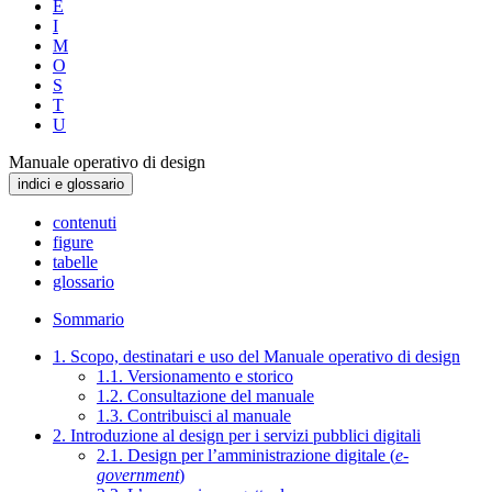
E
I
M
O
S
T
U
Manuale operativo di design
indici e glossario
contenuti
figure
tabelle
glossario
Sommario
1. Scopo, destinatari e uso del Manuale operativo di design
1.1. Versionamento e storico
1.2. Consultazione del manuale
1.3. Contribuisci al manuale
2. Introduzione al design per i servizi pubblici digitali
2.1. Design per l’amministrazione digitale (
e-
government
)