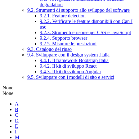
degradation
9.2. Strumenti di supporto allo sviluppo del software
9.2.1. Feature detection
9.2.2. Verificare le feature disponibili con Can I
use
9.2.3. Strumenti e risorse per CSS e JavaScript
9.2.4. Supporto browser
9.2.5. Misurare le prestazioni
9.3. Catalogo del riuso
9.4. Sviluppare con il design system .italia
9.4.1. Il framework Bootstrap Italia
9.4.2. Il kit di sviluppo React
9.4.3. Il kit di sviluppo Angular
9.5. Sviluppare con i modelli di sito e servizi
None
None
A
B
C
D
E
I
M