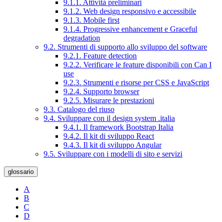
9.1.1. Attività preliminari
9.1.2. Web design responsivo e accessibile
9.1.3. Mobile first
9.1.4. Progressive enhancement e Graceful
degradation
9.2. Strumenti di supporto allo sviluppo del software
9.2.1. Feature detection
9.2.2. Verificare le feature disponibili con Can I
use
9.2.3. Strumenti e risorse per CSS e JavaScript
9.2.4. Supporto browser
9.2.5. Misurare le prestazioni
9.3. Catalogo del riuso
9.4. Sviluppare con il design system .italia
9.4.1. Il framework Bootstrap Italia
9.4.2. Il kit di sviluppo React
9.4.3. Il kit di sviluppo Angular
9.5. Sviluppare con i modelli di sito e servizi
glossario
A
B
C
D