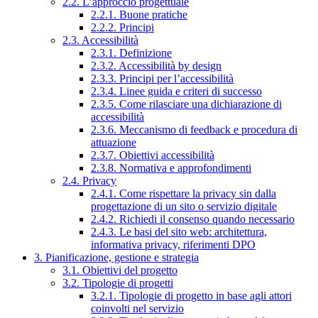
2.2. L’approccio progettuale
2.2.1. Buone pratiche
2.2.2. Principi
2.3. Accessibilità
2.3.1. Definizione
2.3.2. Accessibilità by design
2.3.3. Principi per l’accessibilità
2.3.4. Linee guida e criteri di successo
2.3.5. Come rilasciare una dichiarazione di
accessibilità
2.3.6. Meccanismo di feedback e procedura di
attuazione
2.3.7. Obiettivi accessibilità
2.3.8. Normativa e approfondimenti
2.4. Privacy
2.4.1. Come rispettare la privacy sin dalla
progettazione di un sito o servizio digitale
2.4.2. Richiedi il consenso quando necessario
2.4.3. Le basi del sito web: architettura,
informativa privacy, riferimenti DPO
3. Pianificazione, gestione e strategia
3.1. Obiettivi del progetto
3.2. Tipologie di progetti
3.2.1. Tipologie di progetto in base agli attori
coinvolti nel servizio