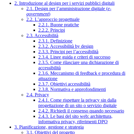
2. Introduzione al design per i servizi pubblici digitali
2.1. Design per l’amministrazione digitale (
e-
government
)
2.2. L’approccio progettuale
2.2.1. Buone pratiche
2.2.2. Principi
2.3. Accessibilità
2.3.1. Definizione
2.3.2. Accessibilità by design
2.3.3. Principi per l’accessibilità
2.3.4. Linee guida e criteri di successo
2.3.5. Come rilasciare una dichiarazione di
accessibilità
2.3.6. Meccanismo di feedback e procedura di
attuazione
2.3.7. Obiettivi accessibilità
2.3.8. Normativa e approfondimenti
2.4. Privacy
2.4.1. Come rispettare la privacy sin dalla
progettazione di un sito o servizio digitale
2.4.2. Richiedi il consenso quando necessario
2.4.3. Le basi del sito web: architettura,
informativa privacy, riferimenti DPO
3. Pianificazione, gestione e strategia
3.1. Obiettivi del progetto