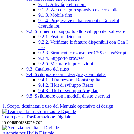
9.1.1. Attività preliminari
9.1.2. Web design responsivo e accessibile
9.1.3. Mobile first
9.1.4. Progressive enhancement e Graceful
degradation
9.2. Strumenti di supporto allo sviluppo del software
9.2.1. Feature detection
9.2.2. Verificare le feature disponibili con Can I
use
9.2.3. Strumenti e risorse per CSS e JavaScript
9.2.4. Supporto browser
9.2.5. Misurare le prestazioni
9.3. Catalogo del riuso
9.4. Sviluppare con il design system .italia
9.4.1. Il framework Bootstrap Italia
9.4.2. Il kit di sviluppo React
9.4.3. Il kit di sviluppo Angular
9.5. Sviluppare con i modelli di sito e servizi
1. Scopo, destinatari e uso del Manuale operativo di design
Team per la Trasformazione Digitale
in collaborazione con
Agenzia per l'Italia Digitale