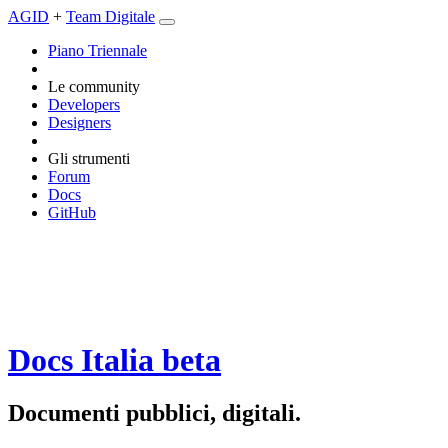
AGID
+
Team Digitale
Piano Triennale
Le community
Developers
Designers
Gli strumenti
Forum
Docs
GitHub
Docs Italia
beta
Documenti pubblici, digitali.