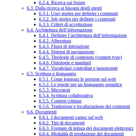
6.2.4. Ricerca sui forum
6.3. Dalla ricerca ai bisogni degli utenti
6.3.1. User stories per definire i contenuti
6.3.2. Job stories per definire i contenuti
6.3.3. Criteri di accettazione
6.4. Architettura dell’informazione
6.4.1. Definire l’architettura dell’informazione
6.4.2. Alberatura
6.4.3. Flussi di interazione
6.4.4. Sistemi di navigazione
6.4.5. Tipologie di contenuto (content type)
6.4.6. Ontologie e standard
6.4.7. Vocabolari controllati e tassonomie
6.5. Scrittura e linguaggio
6.5.1. Come leggono le persone sul web
6.5.2. Le regole per un linguaggio semplice
6.5.3. Microtesti
6.5.4. Scrittura collaborativa
6.5.5. Content critique
6.5.6. Traduzione e localizzazione dei contenuti
6.6. Documenti
6.6.1. I documenti vanno sul web
6.6.2. Tipi di documenti
6.6.3. Formato di lettura dei documenti elettronici
6.6.4. Modalità di produzione dei documenti