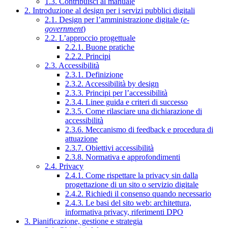
1.3. Contribuisci al manuale
2. Introduzione al design per i servizi pubblici digitali
2.1. Design per l’amministrazione digitale (
e-
government
)
2.2. L’approccio progettuale
2.2.1. Buone pratiche
2.2.2. Principi
2.3. Accessibilità
2.3.1. Definizione
2.3.2. Accessibilità by design
2.3.3. Principi per l’accessibilità
2.3.4. Linee guida e criteri di successo
2.3.5. Come rilasciare una dichiarazione di
accessibilità
2.3.6. Meccanismo di feedback e procedura di
attuazione
2.3.7. Obiettivi accessibilità
2.3.8. Normativa e approfondimenti
2.4. Privacy
2.4.1. Come rispettare la privacy sin dalla
progettazione di un sito o servizio digitale
2.4.2. Richiedi il consenso quando necessario
2.4.3. Le basi del sito web: architettura,
informativa privacy, riferimenti DPO
3. Pianificazione, gestione e strategia