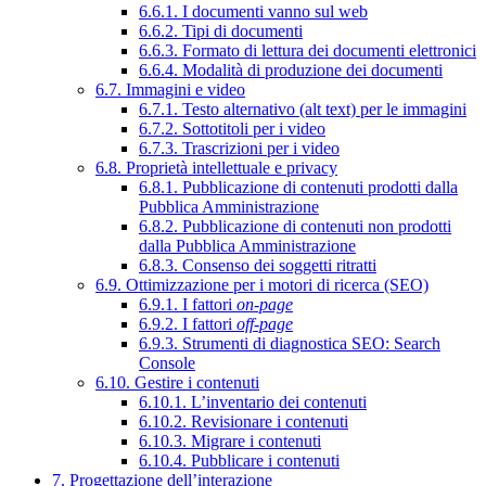
6.6.1. I documenti vanno sul web
6.6.2. Tipi di documenti
6.6.3. Formato di lettura dei documenti elettronici
6.6.4. Modalità di produzione dei documenti
6.7. Immagini e video
6.7.1. Testo alternativo (alt text) per le immagini
6.7.2. Sottotitoli per i video
6.7.3. Trascrizioni per i video
6.8. Proprietà intellettuale e privacy
6.8.1. Pubblicazione di contenuti prodotti dalla
Pubblica Amministrazione
6.8.2. Pubblicazione di contenuti non prodotti
dalla Pubblica Amministrazione
6.8.3. Consenso dei soggetti ritratti
6.9. Ottimizzazione per i motori di ricerca (SEO)
6.9.1. I fattori
on-page
6.9.2. I fattori
off-page
6.9.3. Strumenti di diagnostica SEO: Search
Console
6.10. Gestire i contenuti
6.10.1. L’inventario dei contenuti
6.10.2. Revisionare i contenuti
6.10.3. Migrare i contenuti
6.10.4. Pubblicare i contenuti
7. Progettazione dell’interazione