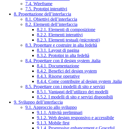
7.4. Wireframe
7.5. Prototipi interattivi
8. Progettazione dell’interfaccia
8.1. Obiettivi dell’interfaccia
8.2. Elementi dell’interfaccia
8.2.1. Elementi di composizione
8.2.2. Elementi interattivi
8.2.3. Elementi testuali (microtesti)
8.3. Progettare e costruire in alta fedeltà
8.3.1. Layout di pagina
8.3.2. Prototipi in alta fedeltà
8.4. Progettare con il design system .italia
8.4.1. Documentazione
8.4.2. Benefici del design system
8.4.3. Risorse operative
8.4.4. Come contribuire al design system .italia
8.5. Progettare con i modelli di sito e servizi
8.5.1. Vantaggi dell’utilizzo dei modelli
8.5.2. I modelli di sito e servizi disponibili
9. Sviluppo dell’interfaccia
9.1. Approccio allo sviluppo
9.1.1. Attività preliminari
9.1.2. Web design responsivo e accessibile
9.1.3. Mobile first
9.1.4. Progressive enhancement e Graceful