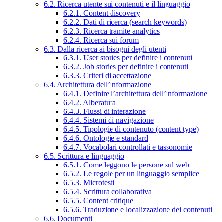
6.2. Ricerca utente sui contenuti e il linguaggio
6.2.1. Content discovery
6.2.2. Dati di ricerca (search keywords)
6.2.3. Ricerca tramite analytics
6.2.4. Ricerca sui forum
6.3. Dalla ricerca ai bisogni degli utenti
6.3.1. User stories per definire i contenuti
6.3.2. Job stories per definire i contenuti
6.3.3. Criteri di accettazione
6.4. Architettura dell’informazione
6.4.1. Definire l’architettura dell’informazione
6.4.2. Alberatura
6.4.3. Flussi di interazione
6.4.4. Sistemi di navigazione
6.4.5. Tipologie di contenuto (content type)
6.4.6. Ontologie e standard
6.4.7. Vocabolari controllati e tassonomie
6.5. Scrittura e linguaggio
6.5.1. Come leggono le persone sul web
6.5.2. Le regole per un linguaggio semplice
6.5.3. Microtesti
6.5.4. Scrittura collaborativa
6.5.5. Content critique
6.5.6. Traduzione e localizzazione dei contenuti
6.6. Documenti