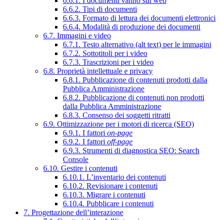
6.6.1. I documenti vanno sul web
6.6.2. Tipi di documenti
6.6.3. Formato di lettura dei documenti elettronici
6.6.4. Modalità di produzione dei documenti
6.7. Immagini e video
6.7.1. Testo alternativo (alt text) per le immagini
6.7.2. Sottotitoli per i video
6.7.3. Trascrizioni per i video
6.8. Proprietà intellettuale e privacy
6.8.1. Pubblicazione di contenuti prodotti dalla
Pubblica Amministrazione
6.8.2. Pubblicazione di contenuti non prodotti
dalla Pubblica Amministrazione
6.8.3. Consenso dei soggetti ritratti
6.9. Ottimizzazione per i motori di ricerca (SEO)
6.9.1. I fattori
on-page
6.9.2. I fattori
off-page
6.9.3. Strumenti di diagnostica SEO: Search
Console
6.10. Gestire i contenuti
6.10.1. L’inventario dei contenuti
6.10.2. Revisionare i contenuti
6.10.3. Migrare i contenuti
6.10.4. Pubblicare i contenuti
7. Progettazione dell’interazione