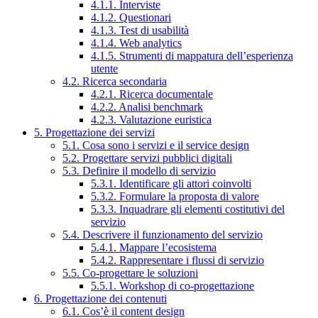
4.1.1. Interviste
4.1.2. Questionari
4.1.3. Test di usabilità
4.1.4. Web analytics
4.1.5. Strumenti di mappatura dell’esperienza
utente
4.2. Ricerca secondaria
4.2.1. Ricerca documentale
4.2.2. Analisi benchmark
4.2.3. Valutazione euristica
5. Progettazione dei servizi
5.1. Cosa sono i servizi e il service design
5.2. Progettare servizi pubblici digitali
5.3. Definire il modello di servizio
5.3.1. Identificare gli attori coinvolti
5.3.2. Formulare la proposta di valore
5.3.3. Inquadrare gli elementi costitutivi del
servizio
5.4. Descrivere il funzionamento del servizio
5.4.1. Mappare l’ecosistema
5.4.2. Rappresentare i flussi di servizio
5.5. Co-progettare le soluzioni
5.5.1. Workshop di co-progettazione
6. Progettazione dei contenuti
6.1. Cos’è il content design