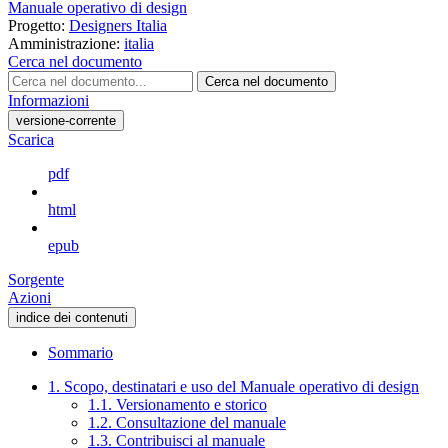
Manuale operativo di design
Progetto:
Designers Italia
Amministrazione:
italia
Cerca nel documento
Cerca nel documento
Informazioni
versione-corrente
Scarica
pdf
html
epub
Sorgente
Azioni
indice dei contenuti
Sommario
1. Scopo, destinatari e uso del Manuale operativo di design
1.1. Versionamento e storico
1.2. Consultazione del manuale
1.3. Contribuisci al manuale