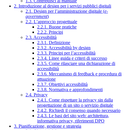
1.3. Contribuisci al manuale
2. Introduzione al design per i servizi pubblici digitali
2.1. Design per l’amministrazione digitale (
e-
government
)
2.2. L’approccio progettuale
2.2.1. Buone pratiche
2.2.2. Principi
2.3. Accessibilità
2.3.1. Definizione
2.3.2. Accessibilità by design
2.3.3. Principi per l’accessibilità
2.3.4. Linee guida e criteri di successo
2.3.5. Come rilasciare una dichiarazione di
accessibilità
2.3.6. Meccanismo di feedback e procedura di
attuazione
2.3.7. Obiettivi accessibilità
2.3.8. Normativa e approfondimenti
2.4. Privacy
2.4.1. Come rispettare la privacy sin dalla
progettazione di un sito o servizio digitale
2.4.2. Richiedi il consenso quando necessario
2.4.3. Le basi del sito web: architettura,
informativa privacy, riferimenti DPO
3. Pianificazione, gestione e strategia