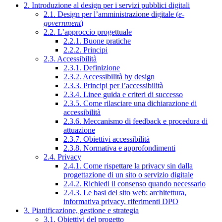
2. Introduzione al design per i servizi pubblici digitali
2.1. Design per l’amministrazione digitale (
e-
government
)
2.2. L’approccio progettuale
2.2.1. Buone pratiche
2.2.2. Principi
2.3. Accessibilità
2.3.1. Definizione
2.3.2. Accessibilità by design
2.3.3. Principi per l’accessibilità
2.3.4. Linee guida e criteri di successo
2.3.5. Come rilasciare una dichiarazione di
accessibilità
2.3.6. Meccanismo di feedback e procedura di
attuazione
2.3.7. Obiettivi accessibilità
2.3.8. Normativa e approfondimenti
2.4. Privacy
2.4.1. Come rispettare la privacy sin dalla
progettazione di un sito o servizio digitale
2.4.2. Richiedi il consenso quando necessario
2.4.3. Le basi del sito web: architettura,
informativa privacy, riferimenti DPO
3. Pianificazione, gestione e strategia
3.1. Obiettivi del progetto