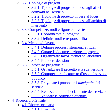
3.2. Tipologie di progetti
3.2.1. Tipologie di progetto in base agli attori
coinvolti nel servizio
3.2.2. Tipologie di progetto in base al focus
3.2.3. Tipologie di progetto in base all’ambito di
intervento
3.3. Competenze, ruoli e figure coinvolte
3.3.1. Coordinatore di progetto
3.3.2. Definire ruoli e responsabilità
3.4. Metodo di lavoro
3.4.1. Definire processi, strumenti e rituali
3.4.2. Curare la documentazione di progetto
3.4.3. Organizzare tavoli tecnici collaborativi
3.4.4. Prendere decisioni
3.5. Il processo progettuale
3.5.1. Organizzare il progetto e la sua gestione
3.5.2. Comprendere il contesto d’uso del servizio
pubblico
3.5.3. Progettare i processi e i
touchpoint
del
servizio
3.5.4. Realizzare l’interfaccia utente del servizio
3.5.5. Validare la soluzione ottenuta
4. Ricerca progettuale
4.1. Ricerca primaria
4.1.1. Interviste