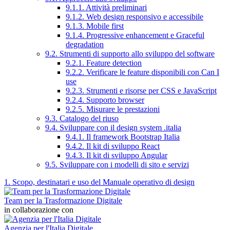
9.1.1. Attività preliminari
9.1.2. Web design responsivo e accessibile
9.1.3. Mobile first
9.1.4. Progressive enhancement e Graceful
degradation
9.2. Strumenti di supporto allo sviluppo del software
9.2.1. Feature detection
9.2.2. Verificare le feature disponibili con Can I
use
9.2.3. Strumenti e risorse per CSS e JavaScript
9.2.4. Supporto browser
9.2.5. Misurare le prestazioni
9.3. Catalogo del riuso
9.4. Sviluppare con il design system .italia
9.4.1. Il framework Bootstrap Italia
9.4.2. Il kit di sviluppo React
9.4.3. Il kit di sviluppo Angular
9.5. Sviluppare con i modelli di sito e servizi
1. Scopo, destinatari e uso del Manuale operativo di design
Team per la Trasformazione Digitale
in collaborazione con
Agenzia per l'Italia Digitale