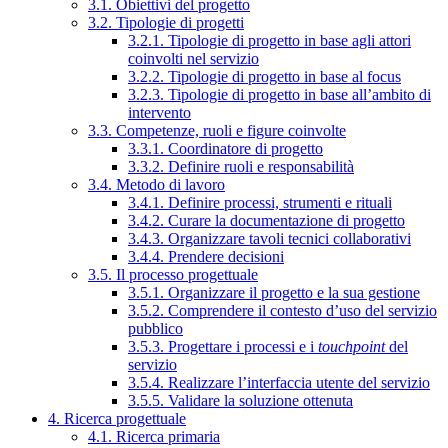
3.1. Obiettivi del progetto
3.2. Tipologie di progetti
3.2.1. Tipologie di progetto in base agli attori
coinvolti nel servizio
3.2.2. Tipologie di progetto in base al focus
3.2.3. Tipologie di progetto in base all’ambito di
intervento
3.3. Competenze, ruoli e figure coinvolte
3.3.1. Coordinatore di progetto
3.3.2. Definire ruoli e responsabilità
3.4. Metodo di lavoro
3.4.1. Definire processi, strumenti e rituali
3.4.2. Curare la documentazione di progetto
3.4.3. Organizzare tavoli tecnici collaborativi
3.4.4. Prendere decisioni
3.5. Il processo progettuale
3.5.1. Organizzare il progetto e la sua gestione
3.5.2. Comprendere il contesto d’uso del servizio
pubblico
3.5.3. Progettare i processi e i
touchpoint
del
servizio
3.5.4. Realizzare l’interfaccia utente del servizio
3.5.5. Validare la soluzione ottenuta
4. Ricerca progettuale
4.1. Ricerca primaria