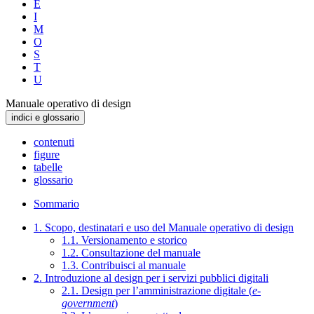
E
I
M
O
S
T
U
Manuale operativo di design
indici e glossario
contenuti
figure
tabelle
glossario
Sommario
1. Scopo, destinatari e uso del Manuale operativo di design
1.1. Versionamento e storico
1.2. Consultazione del manuale
1.3. Contribuisci al manuale
2. Introduzione al design per i servizi pubblici digitali
2.1. Design per l’amministrazione digitale (
e-
government
)