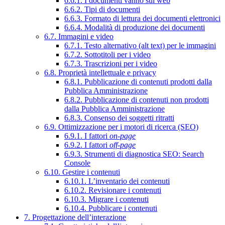
6.6.1. I documenti vanno sul web
6.6.2. Tipi di documenti
6.6.3. Formato di lettura dei documenti elettronici
6.6.4. Modalità di produzione dei documenti
6.7. Immagini e video
6.7.1. Testo alternativo (alt text) per le immagini
6.7.2. Sottotitoli per i video
6.7.3. Trascrizioni per i video
6.8. Proprietà intellettuale e privacy
6.8.1. Pubblicazione di contenuti prodotti dalla
Pubblica Amministrazione
6.8.2. Pubblicazione di contenuti non prodotti
dalla Pubblica Amministrazione
6.8.3. Consenso dei soggetti ritratti
6.9. Ottimizzazione per i motori di ricerca (SEO)
6.9.1. I fattori
on-page
6.9.2. I fattori
off-page
6.9.3. Strumenti di diagnostica SEO: Search
Console
6.10. Gestire i contenuti
6.10.1. L’inventario dei contenuti
6.10.2. Revisionare i contenuti
6.10.3. Migrare i contenuti
6.10.4. Pubblicare i contenuti
7. Progettazione dell’interazione