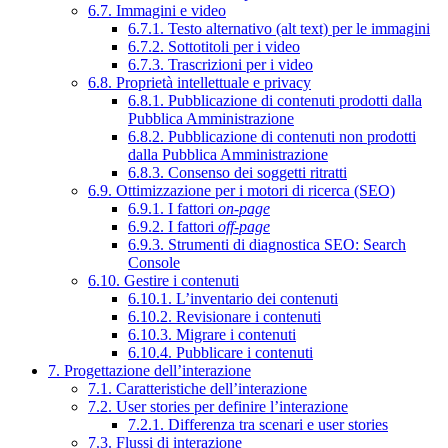
6.7. Immagini e video
6.7.1. Testo alternativo (alt text) per le immagini
6.7.2. Sottotitoli per i video
6.7.3. Trascrizioni per i video
6.8. Proprietà intellettuale e privacy
6.8.1. Pubblicazione di contenuti prodotti dalla
Pubblica Amministrazione
6.8.2. Pubblicazione di contenuti non prodotti
dalla Pubblica Amministrazione
6.8.3. Consenso dei soggetti ritratti
6.9. Ottimizzazione per i motori di ricerca (SEO)
6.9.1. I fattori
on-page
6.9.2. I fattori
off-page
6.9.3. Strumenti di diagnostica SEO: Search
Console
6.10. Gestire i contenuti
6.10.1. L’inventario dei contenuti
6.10.2. Revisionare i contenuti
6.10.3. Migrare i contenuti
6.10.4. Pubblicare i contenuti
7. Progettazione dell’interazione
7.1. Caratteristiche dell’interazione
7.2. User stories per definire l’interazione
7.2.1. Differenza tra scenari e user stories
7.3. Flussi di interazione