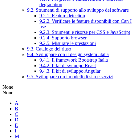
degradation
9.2. Strumenti di supporto allo sviluppo del software
9.2.1. Feature detection
9.2.2. Verificare le feature disponibili con Can I
use
9.2.3. Strumenti e risorse per CSS e JavaScript
9.2.4. Supporto browser
9.2.5. Misurare le prestazioni
9.3. Catalogo del riuso
9.4. Sviluppare con il design system .italia
9.4.1. Il framework Bootstrap Italia
9.4.2. Il kit di sviluppo React
9.4.3. Il kit di sviluppo Angular
9.5. Sviluppare con i modelli di sito e servizi
None
None
A
B
C
D
E
I
M