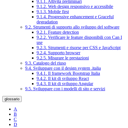
9.1.1. Attività preliminari
9.1.2. Web design responsivo e accessibile
9.1.3. Mobile first
9.1.4. Progressive enhancement e Graceful
degradation
9.2. Strumenti di supporto allo sviluppo del software
9.2.1. Feature detection
9.2.2. Verificare le feature disponibili con Can I
use
9.2.3. Strumenti e risorse per CSS e JavaScript
9.2.4. Supporto browser
9.2.5. Misurare le prestazioni
9.3. Catalogo del riuso
9.4. Sviluppare con il design system .italia
9.4.1. Il framework Bootstrap Italia
9.4.2. Il kit di sviluppo React
9.4.3. Il kit di sviluppo Angular
9.5. Sviluppare con i modelli di sito e servizi
glossario
A
B
C
D