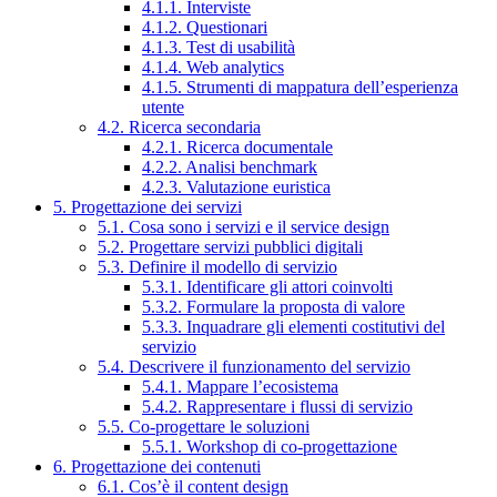
4.1.1. Interviste
4.1.2. Questionari
4.1.3. Test di usabilità
4.1.4. Web analytics
4.1.5. Strumenti di mappatura dell’esperienza
utente
4.2. Ricerca secondaria
4.2.1. Ricerca documentale
4.2.2. Analisi benchmark
4.2.3. Valutazione euristica
5. Progettazione dei servizi
5.1. Cosa sono i servizi e il service design
5.2. Progettare servizi pubblici digitali
5.3. Definire il modello di servizio
5.3.1. Identificare gli attori coinvolti
5.3.2. Formulare la proposta di valore
5.3.3. Inquadrare gli elementi costitutivi del
servizio
5.4. Descrivere il funzionamento del servizio
5.4.1. Mappare l’ecosistema
5.4.2. Rappresentare i flussi di servizio
5.5. Co-progettare le soluzioni
5.5.1. Workshop di co-progettazione
6. Progettazione dei contenuti
6.1. Cos’è il content design