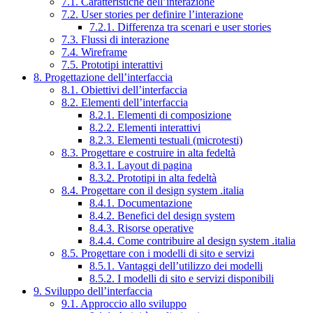
7.1. Caratteristiche dell’interazione
7.2. User stories per definire l’interazione
7.2.1. Differenza tra scenari e user stories
7.3. Flussi di interazione
7.4. Wireframe
7.5. Prototipi interattivi
8. Progettazione dell’interfaccia
8.1. Obiettivi dell’interfaccia
8.2. Elementi dell’interfaccia
8.2.1. Elementi di composizione
8.2.2. Elementi interattivi
8.2.3. Elementi testuali (microtesti)
8.3. Progettare e costruire in alta fedeltà
8.3.1. Layout di pagina
8.3.2. Prototipi in alta fedeltà
8.4. Progettare con il design system .italia
8.4.1. Documentazione
8.4.2. Benefici del design system
8.4.3. Risorse operative
8.4.4. Come contribuire al design system .italia
8.5. Progettare con i modelli di sito e servizi
8.5.1. Vantaggi dell’utilizzo dei modelli
8.5.2. I modelli di sito e servizi disponibili
9. Sviluppo dell’interfaccia
9.1. Approccio allo sviluppo