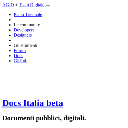
AGID
+
Team Digitale
Piano Triennale
Le community
Developers
Designers
Gli strumenti
Forum
Docs
GitHub
Docs Italia
beta
Documenti pubblici, digitali.