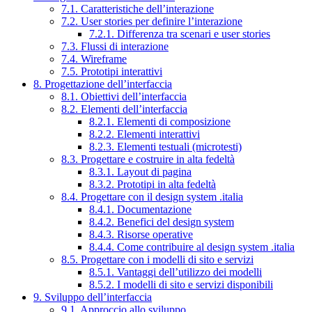
7.1. Caratteristiche dell’interazione
7.2. User stories per definire l’interazione
7.2.1. Differenza tra scenari e user stories
7.3. Flussi di interazione
7.4. Wireframe
7.5. Prototipi interattivi
8. Progettazione dell’interfaccia
8.1. Obiettivi dell’interfaccia
8.2. Elementi dell’interfaccia
8.2.1. Elementi di composizione
8.2.2. Elementi interattivi
8.2.3. Elementi testuali (microtesti)
8.3. Progettare e costruire in alta fedeltà
8.3.1. Layout di pagina
8.3.2. Prototipi in alta fedeltà
8.4. Progettare con il design system .italia
8.4.1. Documentazione
8.4.2. Benefici del design system
8.4.3. Risorse operative
8.4.4. Come contribuire al design system .italia
8.5. Progettare con i modelli di sito e servizi
8.5.1. Vantaggi dell’utilizzo dei modelli
8.5.2. I modelli di sito e servizi disponibili
9. Sviluppo dell’interfaccia
9.1. Approccio allo sviluppo