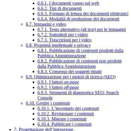
6.6.1. I documenti vanno sul web
6.6.2. Tipi di documenti
6.6.3. Formato di lettura dei documenti elettronici
6.6.4. Modalità di produzione dei documenti
6.7. Immagini e video
6.7.1. Testo alternativo (alt text) per le immagini
6.7.2. Sottotitoli per i video
6.7.3. Trascrizioni per i video
6.8. Proprietà intellettuale e privacy
6.8.1. Pubblicazione di contenuti prodotti dalla
Pubblica Amministrazione
6.8.2. Pubblicazione di contenuti non prodotti
dalla Pubblica Amministrazione
6.8.3. Consenso dei soggetti ritratti
6.9. Ottimizzazione per i motori di ricerca (SEO)
6.9.1. I fattori
on-page
6.9.2. I fattori
off-page
6.9.3. Strumenti di diagnostica SEO: Search
Console
6.10. Gestire i contenuti
6.10.1. L’inventario dei contenuti
6.10.2. Revisionare i contenuti
6.10.3. Migrare i contenuti
6.10.4. Pubblicare i contenuti
7. Progettazione dell’interazione