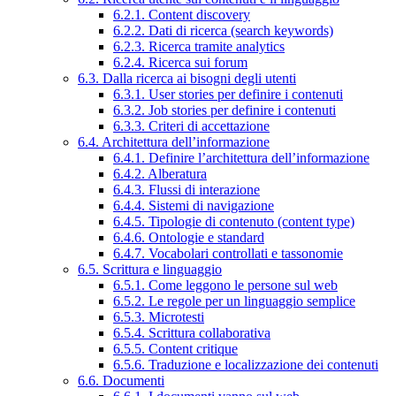
6.2.1. Content discovery
6.2.2. Dati di ricerca (search keywords)
6.2.3. Ricerca tramite analytics
6.2.4. Ricerca sui forum
6.3. Dalla ricerca ai bisogni degli utenti
6.3.1. User stories per definire i contenuti
6.3.2. Job stories per definire i contenuti
6.3.3. Criteri di accettazione
6.4. Architettura dell’informazione
6.4.1. Definire l’architettura dell’informazione
6.4.2. Alberatura
6.4.3. Flussi di interazione
6.4.4. Sistemi di navigazione
6.4.5. Tipologie di contenuto (content type)
6.4.6. Ontologie e standard
6.4.7. Vocabolari controllati e tassonomie
6.5. Scrittura e linguaggio
6.5.1. Come leggono le persone sul web
6.5.2. Le regole per un linguaggio semplice
6.5.3. Microtesti
6.5.4. Scrittura collaborativa
6.5.5. Content critique
6.5.6. Traduzione e localizzazione dei contenuti
6.6. Documenti