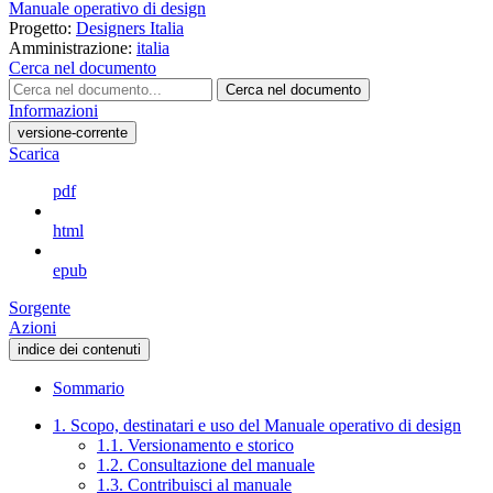
Manuale operativo di design
Progetto:
Designers Italia
Amministrazione:
italia
Cerca nel documento
Cerca nel documento
Informazioni
versione-corrente
Scarica
pdf
html
epub
Sorgente
Azioni
indice dei contenuti
Sommario
1. Scopo, destinatari e uso del Manuale operativo di design
1.1. Versionamento e storico
1.2. Consultazione del manuale
1.3. Contribuisci al manuale