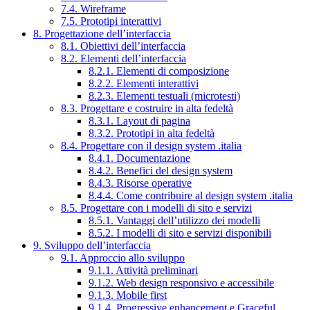
7.4. Wireframe
7.5. Prototipi interattivi
8. Progettazione dell’interfaccia
8.1. Obiettivi dell’interfaccia
8.2. Elementi dell’interfaccia
8.2.1. Elementi di composizione
8.2.2. Elementi interattivi
8.2.3. Elementi testuali (microtesti)
8.3. Progettare e costruire in alta fedeltà
8.3.1. Layout di pagina
8.3.2. Prototipi in alta fedeltà
8.4. Progettare con il design system .italia
8.4.1. Documentazione
8.4.2. Benefici del design system
8.4.3. Risorse operative
8.4.4. Come contribuire al design system .italia
8.5. Progettare con i modelli di sito e servizi
8.5.1. Vantaggi dell’utilizzo dei modelli
8.5.2. I modelli di sito e servizi disponibili
9. Sviluppo dell’interfaccia
9.1. Approccio allo sviluppo
9.1.1. Attività preliminari
9.1.2. Web design responsivo e accessibile
9.1.3. Mobile first
9.1.4. Progressive enhancement e Graceful