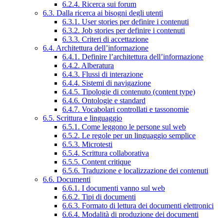
6.2.4. Ricerca sui forum
6.3. Dalla ricerca ai bisogni degli utenti
6.3.1. User stories per definire i contenuti
6.3.2. Job stories per definire i contenuti
6.3.3. Criteri di accettazione
6.4. Architettura dell’informazione
6.4.1. Definire l’architettura dell’informazione
6.4.2. Alberatura
6.4.3. Flussi di interazione
6.4.4. Sistemi di navigazione
6.4.5. Tipologie di contenuto (content type)
6.4.6. Ontologie e standard
6.4.7. Vocabolari controllati e tassonomie
6.5. Scrittura e linguaggio
6.5.1. Come leggono le persone sul web
6.5.2. Le regole per un linguaggio semplice
6.5.3. Microtesti
6.5.4. Scrittura collaborativa
6.5.5. Content critique
6.5.6. Traduzione e localizzazione dei contenuti
6.6. Documenti
6.6.1. I documenti vanno sul web
6.6.2. Tipi di documenti
6.6.3. Formato di lettura dei documenti elettronici
6.6.4. Modalità di produzione dei documenti