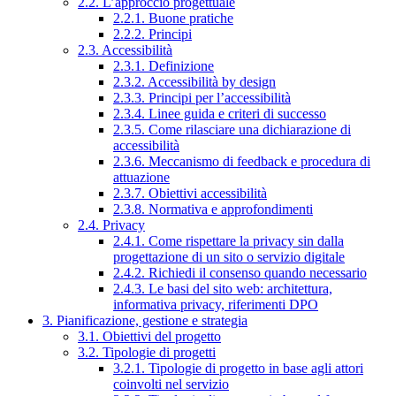
2.2. L’approccio progettuale
2.2.1. Buone pratiche
2.2.2. Principi
2.3. Accessibilità
2.3.1. Definizione
2.3.2. Accessibilità by design
2.3.3. Principi per l’accessibilità
2.3.4. Linee guida e criteri di successo
2.3.5. Come rilasciare una dichiarazione di
accessibilità
2.3.6. Meccanismo di feedback e procedura di
attuazione
2.3.7. Obiettivi accessibilità
2.3.8. Normativa e approfondimenti
2.4. Privacy
2.4.1. Come rispettare la privacy sin dalla
progettazione di un sito o servizio digitale
2.4.2. Richiedi il consenso quando necessario
2.4.3. Le basi del sito web: architettura,
informativa privacy, riferimenti DPO
3. Pianificazione, gestione e strategia
3.1. Obiettivi del progetto
3.2. Tipologie di progetti
3.2.1. Tipologie di progetto in base agli attori
coinvolti nel servizio