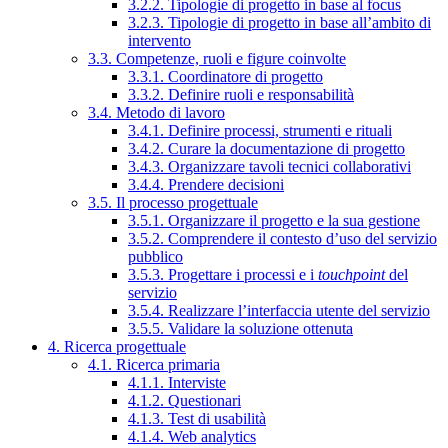
3.2.2. Tipologie di progetto in base al focus
3.2.3. Tipologie di progetto in base all’ambito di
intervento
3.3. Competenze, ruoli e figure coinvolte
3.3.1. Coordinatore di progetto
3.3.2. Definire ruoli e responsabilità
3.4. Metodo di lavoro
3.4.1. Definire processi, strumenti e rituali
3.4.2. Curare la documentazione di progetto
3.4.3. Organizzare tavoli tecnici collaborativi
3.4.4. Prendere decisioni
3.5. Il processo progettuale
3.5.1. Organizzare il progetto e la sua gestione
3.5.2. Comprendere il contesto d’uso del servizio
pubblico
3.5.3. Progettare i processi e i
touchpoint
del
servizio
3.5.4. Realizzare l’interfaccia utente del servizio
3.5.5. Validare la soluzione ottenuta
4. Ricerca progettuale
4.1. Ricerca primaria
4.1.1. Interviste
4.1.2. Questionari
4.1.3. Test di usabilità
4.1.4. Web analytics