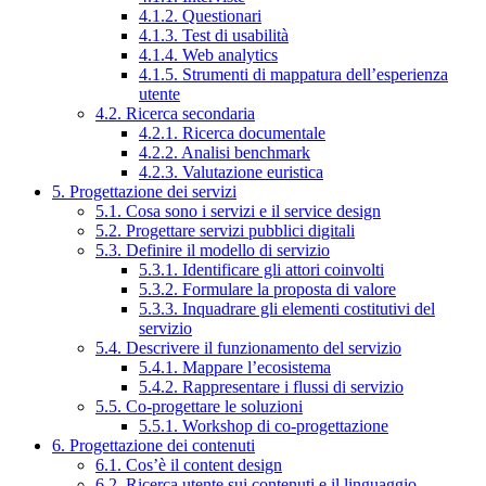
4.1.2. Questionari
4.1.3. Test di usabilità
4.1.4. Web analytics
4.1.5. Strumenti di mappatura dell’esperienza
utente
4.2. Ricerca secondaria
4.2.1. Ricerca documentale
4.2.2. Analisi benchmark
4.2.3. Valutazione euristica
5. Progettazione dei servizi
5.1. Cosa sono i servizi e il service design
5.2. Progettare servizi pubblici digitali
5.3. Definire il modello di servizio
5.3.1. Identificare gli attori coinvolti
5.3.2. Formulare la proposta di valore
5.3.3. Inquadrare gli elementi costitutivi del
servizio
5.4. Descrivere il funzionamento del servizio
5.4.1. Mappare l’ecosistema
5.4.2. Rappresentare i flussi di servizio
5.5. Co-progettare le soluzioni
5.5.1. Workshop di co-progettazione
6. Progettazione dei contenuti
6.1. Cos’è il content design
6.2. Ricerca utente sui contenuti e il linguaggio