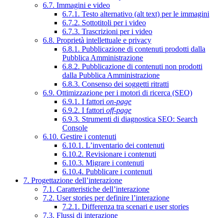
6.7. Immagini e video
6.7.1. Testo alternativo (alt text) per le immagini
6.7.2. Sottotitoli per i video
6.7.3. Trascrizioni per i video
6.8. Proprietà intellettuale e privacy
6.8.1. Pubblicazione di contenuti prodotti dalla
Pubblica Amministrazione
6.8.2. Pubblicazione di contenuti non prodotti
dalla Pubblica Amministrazione
6.8.3. Consenso dei soggetti ritratti
6.9. Ottimizzazione per i motori di ricerca (SEO)
6.9.1. I fattori
on-page
6.9.2. I fattori
off-page
6.9.3. Strumenti di diagnostica SEO: Search
Console
6.10. Gestire i contenuti
6.10.1. L’inventario dei contenuti
6.10.2. Revisionare i contenuti
6.10.3. Migrare i contenuti
6.10.4. Pubblicare i contenuti
7. Progettazione dell’interazione
7.1. Caratteristiche dell’interazione
7.2. User stories per definire l’interazione
7.2.1. Differenza tra scenari e user stories
7.3. Flussi di interazione