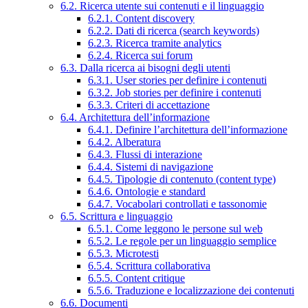
6.2. Ricerca utente sui contenuti e il linguaggio
6.2.1. Content discovery
6.2.2. Dati di ricerca (search keywords)
6.2.3. Ricerca tramite analytics
6.2.4. Ricerca sui forum
6.3. Dalla ricerca ai bisogni degli utenti
6.3.1. User stories per definire i contenuti
6.3.2. Job stories per definire i contenuti
6.3.3. Criteri di accettazione
6.4. Architettura dell’informazione
6.4.1. Definire l’architettura dell’informazione
6.4.2. Alberatura
6.4.3. Flussi di interazione
6.4.4. Sistemi di navigazione
6.4.5. Tipologie di contenuto (content type)
6.4.6. Ontologie e standard
6.4.7. Vocabolari controllati e tassonomie
6.5. Scrittura e linguaggio
6.5.1. Come leggono le persone sul web
6.5.2. Le regole per un linguaggio semplice
6.5.3. Microtesti
6.5.4. Scrittura collaborativa
6.5.5. Content critique
6.5.6. Traduzione e localizzazione dei contenuti
6.6. Documenti