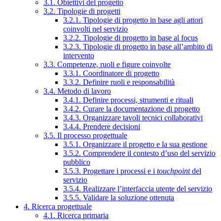
3.1. Obiettivi del progetto
3.2. Tipologie di progetti
3.2.1. Tipologie di progetto in base agli attori
coinvolti nel servizio
3.2.2. Tipologie di progetto in base al focus
3.2.3. Tipologie di progetto in base all’ambito di
intervento
3.3. Competenze, ruoli e figure coinvolte
3.3.1. Coordinatore di progetto
3.3.2. Definire ruoli e responsabilità
3.4. Metodo di lavoro
3.4.1. Definire processi, strumenti e rituali
3.4.2. Curare la documentazione di progetto
3.4.3. Organizzare tavoli tecnici collaborativi
3.4.4. Prendere decisioni
3.5. Il processo progettuale
3.5.1. Organizzare il progetto e la sua gestione
3.5.2. Comprendere il contesto d’uso del servizio
pubblico
3.5.3. Progettare i processi e i
touchpoint
del
servizio
3.5.4. Realizzare l’interfaccia utente del servizio
3.5.5. Validare la soluzione ottenuta
4. Ricerca progettuale
4.1. Ricerca primaria