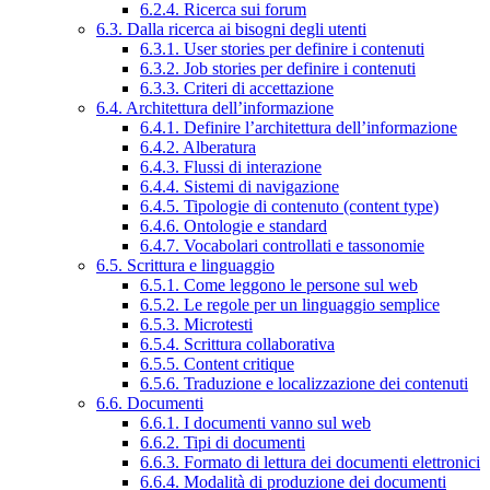
6.2.4. Ricerca sui forum
6.3. Dalla ricerca ai bisogni degli utenti
6.3.1. User stories per definire i contenuti
6.3.2. Job stories per definire i contenuti
6.3.3. Criteri di accettazione
6.4. Architettura dell’informazione
6.4.1. Definire l’architettura dell’informazione
6.4.2. Alberatura
6.4.3. Flussi di interazione
6.4.4. Sistemi di navigazione
6.4.5. Tipologie di contenuto (content type)
6.4.6. Ontologie e standard
6.4.7. Vocabolari controllati e tassonomie
6.5. Scrittura e linguaggio
6.5.1. Come leggono le persone sul web
6.5.2. Le regole per un linguaggio semplice
6.5.3. Microtesti
6.5.4. Scrittura collaborativa
6.5.5. Content critique
6.5.6. Traduzione e localizzazione dei contenuti
6.6. Documenti
6.6.1. I documenti vanno sul web
6.6.2. Tipi di documenti
6.6.3. Formato di lettura dei documenti elettronici
6.6.4. Modalità di produzione dei documenti