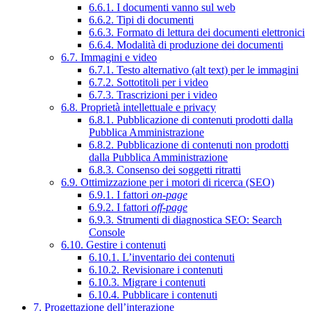
6.6.1. I documenti vanno sul web
6.6.2. Tipi di documenti
6.6.3. Formato di lettura dei documenti elettronici
6.6.4. Modalità di produzione dei documenti
6.7. Immagini e video
6.7.1. Testo alternativo (alt text) per le immagini
6.7.2. Sottotitoli per i video
6.7.3. Trascrizioni per i video
6.8. Proprietà intellettuale e privacy
6.8.1. Pubblicazione di contenuti prodotti dalla
Pubblica Amministrazione
6.8.2. Pubblicazione di contenuti non prodotti
dalla Pubblica Amministrazione
6.8.3. Consenso dei soggetti ritratti
6.9. Ottimizzazione per i motori di ricerca (SEO)
6.9.1. I fattori
on-page
6.9.2. I fattori
off-page
6.9.3. Strumenti di diagnostica SEO: Search
Console
6.10. Gestire i contenuti
6.10.1. L’inventario dei contenuti
6.10.2. Revisionare i contenuti
6.10.3. Migrare i contenuti
6.10.4. Pubblicare i contenuti
7. Progettazione dell’interazione