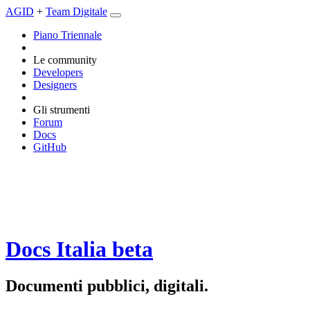
AGID
+
Team Digitale
Piano Triennale
Le community
Developers
Designers
Gli strumenti
Forum
Docs
GitHub
Docs Italia
beta
Documenti pubblici, digitali.