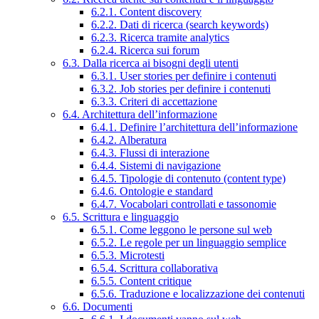
6.2.1. Content discovery
6.2.2. Dati di ricerca (search keywords)
6.2.3. Ricerca tramite analytics
6.2.4. Ricerca sui forum
6.3. Dalla ricerca ai bisogni degli utenti
6.3.1. User stories per definire i contenuti
6.3.2. Job stories per definire i contenuti
6.3.3. Criteri di accettazione
6.4. Architettura dell’informazione
6.4.1. Definire l’architettura dell’informazione
6.4.2. Alberatura
6.4.3. Flussi di interazione
6.4.4. Sistemi di navigazione
6.4.5. Tipologie di contenuto (content type)
6.4.6. Ontologie e standard
6.4.7. Vocabolari controllati e tassonomie
6.5. Scrittura e linguaggio
6.5.1. Come leggono le persone sul web
6.5.2. Le regole per un linguaggio semplice
6.5.3. Microtesti
6.5.4. Scrittura collaborativa
6.5.5. Content critique
6.5.6. Traduzione e localizzazione dei contenuti
6.6. Documenti