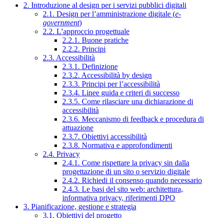
2. Introduzione al design per i servizi pubblici digitali
2.1. Design per l’amministrazione digitale (
e-
government
)
2.2. L’approccio progettuale
2.2.1. Buone pratiche
2.2.2. Principi
2.3. Accessibilità
2.3.1. Definizione
2.3.2. Accessibilità by design
2.3.3. Principi per l’accessibilità
2.3.4. Linee guida e criteri di successo
2.3.5. Come rilasciare una dichiarazione di
accessibilità
2.3.6. Meccanismo di feedback e procedura di
attuazione
2.3.7. Obiettivi accessibilità
2.3.8. Normativa e approfondimenti
2.4. Privacy
2.4.1. Come rispettare la privacy sin dalla
progettazione di un sito o servizio digitale
2.4.2. Richiedi il consenso quando necessario
2.4.3. Le basi del sito web: architettura,
informativa privacy, riferimenti DPO
3. Pianificazione, gestione e strategia
3.1. Obiettivi del progetto