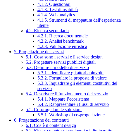
4.1.2. Questionari
4.1.3. Test di usabilità
4.1.4. Web analytics
4.1.5. Strumenti di mappatura dell’esperienza
utente
4.2. Ricerca secondaria
4.2.1. Ricerca documentale
4.2.2. Analisi benchmark
4.2.3. Valutazione euristica
5. Progettazione dei servizi
5.1. Cosa sono i servizi e il service design
5.2. Progettare servizi pubblici digitali
5.3. Definire il modello di servizio
5.3.1. Identificare gli attori coinvolti
5.3.2. Formulare la proposta di valore
5.3.3. Inquadrare gli elementi costitutivi del
servizio
5.4. Descrivere il funzionamento del servizio
5.4.1. Mappare l’ecosistema
5.4.2. Rappresentare i flussi di servizio
5.5. Co-progettare le soluzioni
5.5.1. Workshop di co-progettazione
6. Progettazione dei contenuti
6.1. Cos’è il content design
6.2. Ricerca utente sui contenuti e il linguaggio