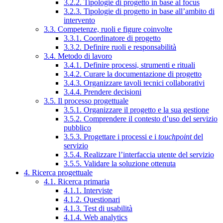
3.2.2. Tipologie di progetto in base al focus
3.2.3. Tipologie di progetto in base all’ambito di
intervento
3.3. Competenze, ruoli e figure coinvolte
3.3.1. Coordinatore di progetto
3.3.2. Definire ruoli e responsabilità
3.4. Metodo di lavoro
3.4.1. Definire processi, strumenti e rituali
3.4.2. Curare la documentazione di progetto
3.4.3. Organizzare tavoli tecnici collaborativi
3.4.4. Prendere decisioni
3.5. Il processo progettuale
3.5.1. Organizzare il progetto e la sua gestione
3.5.2. Comprendere il contesto d’uso del servizio
pubblico
3.5.3. Progettare i processi e i
touchpoint
del
servizio
3.5.4. Realizzare l’interfaccia utente del servizio
3.5.5. Validare la soluzione ottenuta
4. Ricerca progettuale
4.1. Ricerca primaria
4.1.1. Interviste
4.1.2. Questionari
4.1.3. Test di usabilità
4.1.4. Web analytics