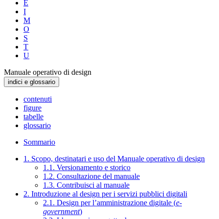
E
I
M
O
S
T
U
Manuale operativo di design
indici e glossario
contenuti
figure
tabelle
glossario
Sommario
1. Scopo, destinatari e uso del Manuale operativo di design
1.1. Versionamento e storico
1.2. Consultazione del manuale
1.3. Contribuisci al manuale
2. Introduzione al design per i servizi pubblici digitali
2.1. Design per l’amministrazione digitale (
e-
government
)