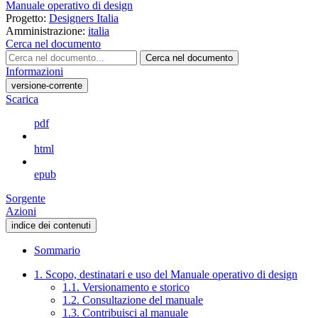
Manuale operativo di design
Progetto:
Designers Italia
Amministrazione:
italia
Cerca nel documento
Cerca nel documento
Informazioni
versione-corrente
Scarica
pdf
html
epub
Sorgente
Azioni
indice dei contenuti
Sommario
1. Scopo, destinatari e uso del Manuale operativo di design
1.1. Versionamento e storico
1.2. Consultazione del manuale
1.3. Contribuisci al manuale