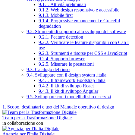
9.1.1. Attività preliminari
9.1.2. Web design responsivo e accessibile
9.1.3. Mobile first
9.1.4. Progressive enhancement e Graceful
degradation
9.2. Strumenti di supporto allo sviluppo del software
9.2.1. Feature detection
9.2.2. Verificare le feature disponibili con Can I
use
9.2.3. Strumenti e risorse per CSS e JavaScript
9.2.4. Supporto browser
9.2.5. Misurare le prestazioni
9.3. Catalogo del riuso
9.4. Sviluppare con il design system .italia
9.4.1. Il framework Bootstrap Italia
9.4.2. Il kit di sviluppo React
9.4.3. Il kit di sviluppo Angular
9.5. Sviluppare con i modelli di sito e servizi
1. Scopo, destinatari e uso del Manuale operativo di design
Team per la Trasformazione Digitale
in collaborazione con
Agenzia per l'Italia Digitale