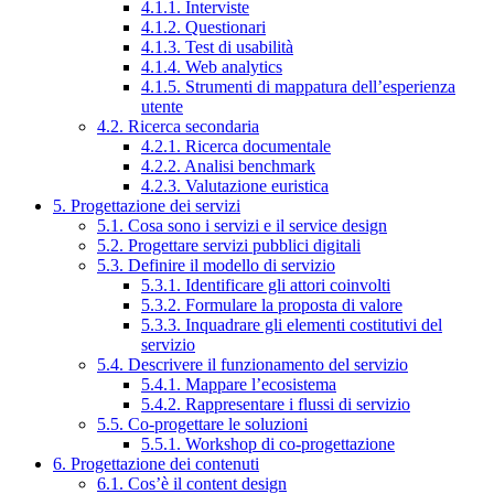
4.1.1. Interviste
4.1.2. Questionari
4.1.3. Test di usabilità
4.1.4. Web analytics
4.1.5. Strumenti di mappatura dell’esperienza
utente
4.2. Ricerca secondaria
4.2.1. Ricerca documentale
4.2.2. Analisi benchmark
4.2.3. Valutazione euristica
5. Progettazione dei servizi
5.1. Cosa sono i servizi e il service design
5.2. Progettare servizi pubblici digitali
5.3. Definire il modello di servizio
5.3.1. Identificare gli attori coinvolti
5.3.2. Formulare la proposta di valore
5.3.3. Inquadrare gli elementi costitutivi del
servizio
5.4. Descrivere il funzionamento del servizio
5.4.1. Mappare l’ecosistema
5.4.2. Rappresentare i flussi di servizio
5.5. Co-progettare le soluzioni
5.5.1. Workshop di co-progettazione
6. Progettazione dei contenuti
6.1. Cos’è il content design