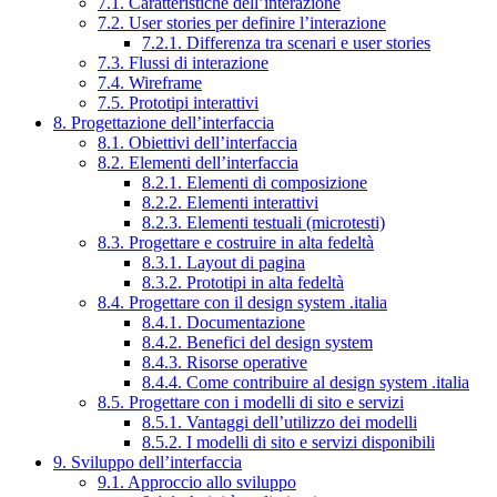
7.1. Caratteristiche dell’interazione
7.2. User stories per definire l’interazione
7.2.1. Differenza tra scenari e user stories
7.3. Flussi di interazione
7.4. Wireframe
7.5. Prototipi interattivi
8. Progettazione dell’interfaccia
8.1. Obiettivi dell’interfaccia
8.2. Elementi dell’interfaccia
8.2.1. Elementi di composizione
8.2.2. Elementi interattivi
8.2.3. Elementi testuali (microtesti)
8.3. Progettare e costruire in alta fedeltà
8.3.1. Layout di pagina
8.3.2. Prototipi in alta fedeltà
8.4. Progettare con il design system .italia
8.4.1. Documentazione
8.4.2. Benefici del design system
8.4.3. Risorse operative
8.4.4. Come contribuire al design system .italia
8.5. Progettare con i modelli di sito e servizi
8.5.1. Vantaggi dell’utilizzo dei modelli
8.5.2. I modelli di sito e servizi disponibili
9. Sviluppo dell’interfaccia
9.1. Approccio allo sviluppo