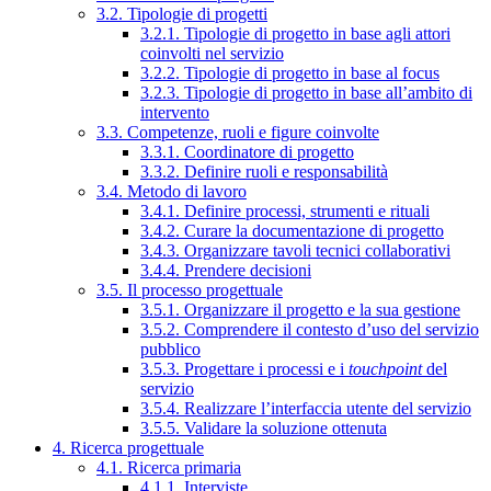
3.2. Tipologie di progetti
3.2.1. Tipologie di progetto in base agli attori
coinvolti nel servizio
3.2.2. Tipologie di progetto in base al focus
3.2.3. Tipologie di progetto in base all’ambito di
intervento
3.3. Competenze, ruoli e figure coinvolte
3.3.1. Coordinatore di progetto
3.3.2. Definire ruoli e responsabilità
3.4. Metodo di lavoro
3.4.1. Definire processi, strumenti e rituali
3.4.2. Curare la documentazione di progetto
3.4.3. Organizzare tavoli tecnici collaborativi
3.4.4. Prendere decisioni
3.5. Il processo progettuale
3.5.1. Organizzare il progetto e la sua gestione
3.5.2. Comprendere il contesto d’uso del servizio
pubblico
3.5.3. Progettare i processi e i
touchpoint
del
servizio
3.5.4. Realizzare l’interfaccia utente del servizio
3.5.5. Validare la soluzione ottenuta
4. Ricerca progettuale
4.1. Ricerca primaria
4.1.1. Interviste