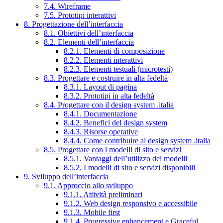
7.4. Wireframe
7.5. Prototipi interattivi
8. Progettazione dell’interfaccia
8.1. Obiettivi dell’interfaccia
8.2. Elementi dell’interfaccia
8.2.1. Elementi di composizione
8.2.2. Elementi interattivi
8.2.3. Elementi testuali (microtesti)
8.3. Progettare e costruire in alta fedeltà
8.3.1. Layout di pagina
8.3.2. Prototipi in alta fedeltà
8.4. Progettare con il design system .italia
8.4.1. Documentazione
8.4.2. Benefici del design system
8.4.3. Risorse operative
8.4.4. Come contribuire al design system .italia
8.5. Progettare con i modelli di sito e servizi
8.5.1. Vantaggi dell’utilizzo dei modelli
8.5.2. I modelli di sito e servizi disponibili
9. Sviluppo dell’interfaccia
9.1. Approccio allo sviluppo
9.1.1. Attività preliminari
9.1.2. Web design responsivo e accessibile
9.1.3. Mobile first
9.1.4. Progressive enhancement e Graceful