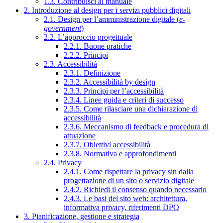
1.3. Contribuisci al manuale
2. Introduzione al design per i servizi pubblici digitali
2.1. Design per l’amministrazione digitale (
e-
government
)
2.2. L’approccio progettuale
2.2.1. Buone pratiche
2.2.2. Principi
2.3. Accessibilità
2.3.1. Definizione
2.3.2. Accessibilità by design
2.3.3. Principi per l’accessibilità
2.3.4. Linee guida e criteri di successo
2.3.5. Come rilasciare una dichiarazione di
accessibilità
2.3.6. Meccanismo di feedback e procedura di
attuazione
2.3.7. Obiettivi accessibilità
2.3.8. Normativa e approfondimenti
2.4. Privacy
2.4.1. Come rispettare la privacy sin dalla
progettazione di un sito o servizio digitale
2.4.2. Richiedi il consenso quando necessario
2.4.3. Le basi del sito web: architettura,
informativa privacy, riferimenti DPO
3. Pianificazione, gestione e strategia