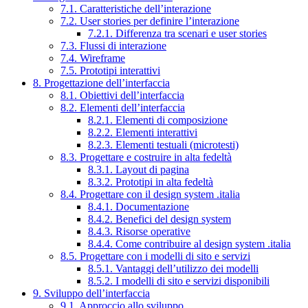
7.1. Caratteristiche dell’interazione
7.2. User stories per definire l’interazione
7.2.1. Differenza tra scenari e user stories
7.3. Flussi di interazione
7.4. Wireframe
7.5. Prototipi interattivi
8. Progettazione dell’interfaccia
8.1. Obiettivi dell’interfaccia
8.2. Elementi dell’interfaccia
8.2.1. Elementi di composizione
8.2.2. Elementi interattivi
8.2.3. Elementi testuali (microtesti)
8.3. Progettare e costruire in alta fedeltà
8.3.1. Layout di pagina
8.3.2. Prototipi in alta fedeltà
8.4. Progettare con il design system .italia
8.4.1. Documentazione
8.4.2. Benefici del design system
8.4.3. Risorse operative
8.4.4. Come contribuire al design system .italia
8.5. Progettare con i modelli di sito e servizi
8.5.1. Vantaggi dell’utilizzo dei modelli
8.5.2. I modelli di sito e servizi disponibili
9. Sviluppo dell’interfaccia
9.1. Approccio allo sviluppo