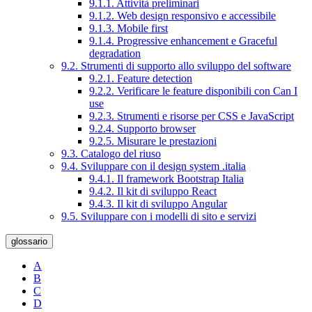
9.1.1. Attività preliminari
9.1.2. Web design responsivo e accessibile
9.1.3. Mobile first
9.1.4. Progressive enhancement e Graceful
degradation
9.2. Strumenti di supporto allo sviluppo del software
9.2.1. Feature detection
9.2.2. Verificare le feature disponibili con Can I
use
9.2.3. Strumenti e risorse per CSS e JavaScript
9.2.4. Supporto browser
9.2.5. Misurare le prestazioni
9.3. Catalogo del riuso
9.4. Sviluppare con il design system .italia
9.4.1. Il framework Bootstrap Italia
9.4.2. Il kit di sviluppo React
9.4.3. Il kit di sviluppo Angular
9.5. Sviluppare con i modelli di sito e servizi
glossario
A
B
C
D