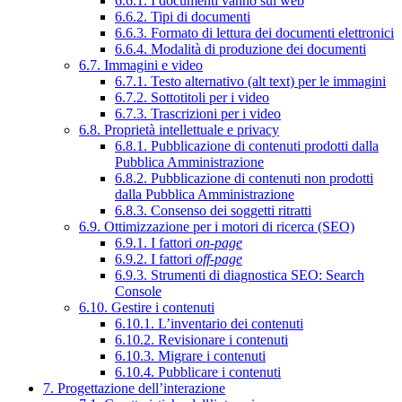
6.6.1. I documenti vanno sul web
6.6.2. Tipi di documenti
6.6.3. Formato di lettura dei documenti elettronici
6.6.4. Modalità di produzione dei documenti
6.7. Immagini e video
6.7.1. Testo alternativo (alt text) per le immagini
6.7.2. Sottotitoli per i video
6.7.3. Trascrizioni per i video
6.8. Proprietà intellettuale e privacy
6.8.1. Pubblicazione di contenuti prodotti dalla
Pubblica Amministrazione
6.8.2. Pubblicazione di contenuti non prodotti
dalla Pubblica Amministrazione
6.8.3. Consenso dei soggetti ritratti
6.9. Ottimizzazione per i motori di ricerca (SEO)
6.9.1. I fattori
on-page
6.9.2. I fattori
off-page
6.9.3. Strumenti di diagnostica SEO: Search
Console
6.10. Gestire i contenuti
6.10.1. L’inventario dei contenuti
6.10.2. Revisionare i contenuti
6.10.3. Migrare i contenuti
6.10.4. Pubblicare i contenuti
7. Progettazione dell’interazione