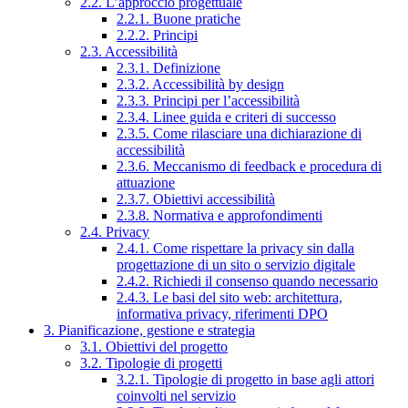
2.2. L’approccio progettuale
2.2.1. Buone pratiche
2.2.2. Principi
2.3. Accessibilità
2.3.1. Definizione
2.3.2. Accessibilità by design
2.3.3. Principi per l’accessibilità
2.3.4. Linee guida e criteri di successo
2.3.5. Come rilasciare una dichiarazione di
accessibilità
2.3.6. Meccanismo di feedback e procedura di
attuazione
2.3.7. Obiettivi accessibilità
2.3.8. Normativa e approfondimenti
2.4. Privacy
2.4.1. Come rispettare la privacy sin dalla
progettazione di un sito o servizio digitale
2.4.2. Richiedi il consenso quando necessario
2.4.3. Le basi del sito web: architettura,
informativa privacy, riferimenti DPO
3. Pianificazione, gestione e strategia
3.1. Obiettivi del progetto
3.2. Tipologie di progetti
3.2.1. Tipologie di progetto in base agli attori
coinvolti nel servizio