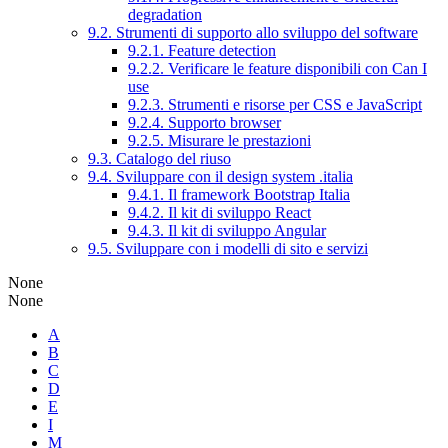
degradation
9.2. Strumenti di supporto allo sviluppo del software
9.2.1. Feature detection
9.2.2. Verificare le feature disponibili con Can I
use
9.2.3. Strumenti e risorse per CSS e JavaScript
9.2.4. Supporto browser
9.2.5. Misurare le prestazioni
9.3. Catalogo del riuso
9.4. Sviluppare con il design system .italia
9.4.1. Il framework Bootstrap Italia
9.4.2. Il kit di sviluppo React
9.4.3. Il kit di sviluppo Angular
9.5. Sviluppare con i modelli di sito e servizi
None
None
A
B
C
D
E
I
M