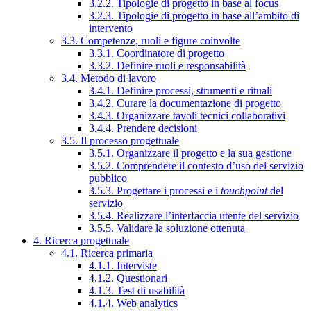
3.2.2. Tipologie di progetto in base al focus
3.2.3. Tipologie di progetto in base all’ambito di
intervento
3.3. Competenze, ruoli e figure coinvolte
3.3.1. Coordinatore di progetto
3.3.2. Definire ruoli e responsabilità
3.4. Metodo di lavoro
3.4.1. Definire processi, strumenti e rituali
3.4.2. Curare la documentazione di progetto
3.4.3. Organizzare tavoli tecnici collaborativi
3.4.4. Prendere decisioni
3.5. Il processo progettuale
3.5.1. Organizzare il progetto e la sua gestione
3.5.2. Comprendere il contesto d’uso del servizio
pubblico
3.5.3. Progettare i processi e i
touchpoint
del
servizio
3.5.4. Realizzare l’interfaccia utente del servizio
3.5.5. Validare la soluzione ottenuta
4. Ricerca progettuale
4.1. Ricerca primaria
4.1.1. Interviste
4.1.2. Questionari
4.1.3. Test di usabilità
4.1.4. Web analytics