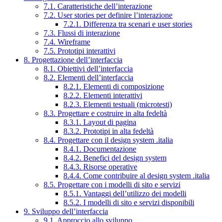
7.1. Caratteristiche dell’interazione
7.2. User stories per definire l’interazione
7.2.1. Differenza tra scenari e user stories
7.3. Flussi di interazione
7.4. Wireframe
7.5. Prototipi interattivi
8. Progettazione dell’interfaccia
8.1. Obiettivi dell’interfaccia
8.2. Elementi dell’interfaccia
8.2.1. Elementi di composizione
8.2.2. Elementi interattivi
8.2.3. Elementi testuali (microtesti)
8.3. Progettare e costruire in alta fedeltà
8.3.1. Layout di pagina
8.3.2. Prototipi in alta fedeltà
8.4. Progettare con il design system .italia
8.4.1. Documentazione
8.4.2. Benefici del design system
8.4.3. Risorse operative
8.4.4. Come contribuire al design system .italia
8.5. Progettare con i modelli di sito e servizi
8.5.1. Vantaggi dell’utilizzo dei modelli
8.5.2. I modelli di sito e servizi disponibili
9. Sviluppo dell’interfaccia
9.1. Approccio allo sviluppo