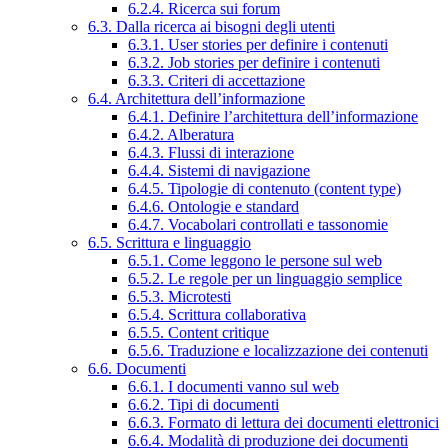
6.2.4. Ricerca sui forum
6.3. Dalla ricerca ai bisogni degli utenti
6.3.1. User stories per definire i contenuti
6.3.2. Job stories per definire i contenuti
6.3.3. Criteri di accettazione
6.4. Architettura dell’informazione
6.4.1. Definire l’architettura dell’informazione
6.4.2. Alberatura
6.4.3. Flussi di interazione
6.4.4. Sistemi di navigazione
6.4.5. Tipologie di contenuto (content type)
6.4.6. Ontologie e standard
6.4.7. Vocabolari controllati e tassonomie
6.5. Scrittura e linguaggio
6.5.1. Come leggono le persone sul web
6.5.2. Le regole per un linguaggio semplice
6.5.3. Microtesti
6.5.4. Scrittura collaborativa
6.5.5. Content critique
6.5.6. Traduzione e localizzazione dei contenuti
6.6. Documenti
6.6.1. I documenti vanno sul web
6.6.2. Tipi di documenti
6.6.3. Formato di lettura dei documenti elettronici
6.6.4. Modalità di produzione dei documenti