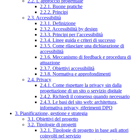
2.2. L’approccio progettuale
2.2.1. Buone pratiche
2.2.2. Principi
2.3. Accessibilità
2.3.1. Definizione
2.3.2. Accessibilità by design
2.3.3. Principi per l’accessibilità
2.3.4. Linee guida e criteri di successo
2.3.5. Come rilasciare una dichiarazione di
accessibilità
2.3.6. Meccanismo di feedback e procedura di
attuazione
2.3.7. Obiettivi accessibilità
2.3.8. Normativa e approfondimenti
2.4. Privacy
2.4.1. Come rispettare la privacy sin dalla
progettazione di un sito o servizio digitale
2.4.2. Richiedi il consenso quando necessario
2.4.3. Le basi del sito web: architettura,
informativa privacy, riferimenti DPO
3. Pianificazione, gestione e strategia
3.1. Obiettivi del progetto
3.2. Tipologie di progetti
3.2.1. Tipologie di progetto in base agli attori
coinvolti nel servizio