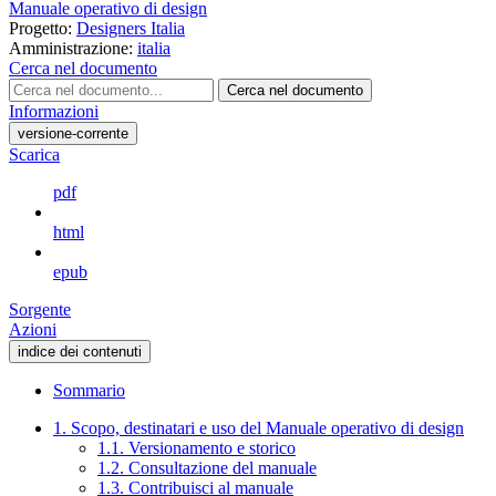
Manuale operativo di design
Progetto:
Designers Italia
Amministrazione:
italia
Cerca nel documento
Cerca nel documento
Informazioni
versione-corrente
Scarica
pdf
html
epub
Sorgente
Azioni
indice dei contenuti
Sommario
1. Scopo, destinatari e uso del Manuale operativo di design
1.1. Versionamento e storico
1.2. Consultazione del manuale
1.3. Contribuisci al manuale