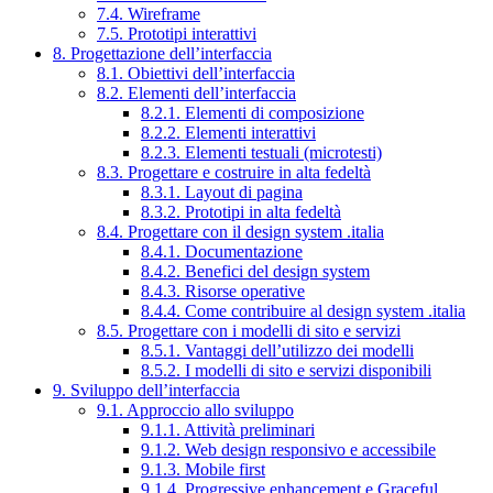
7.4. Wireframe
7.5. Prototipi interattivi
8. Progettazione dell’interfaccia
8.1. Obiettivi dell’interfaccia
8.2. Elementi dell’interfaccia
8.2.1. Elementi di composizione
8.2.2. Elementi interattivi
8.2.3. Elementi testuali (microtesti)
8.3. Progettare e costruire in alta fedeltà
8.3.1. Layout di pagina
8.3.2. Prototipi in alta fedeltà
8.4. Progettare con il design system .italia
8.4.1. Documentazione
8.4.2. Benefici del design system
8.4.3. Risorse operative
8.4.4. Come contribuire al design system .italia
8.5. Progettare con i modelli di sito e servizi
8.5.1. Vantaggi dell’utilizzo dei modelli
8.5.2. I modelli di sito e servizi disponibili
9. Sviluppo dell’interfaccia
9.1. Approccio allo sviluppo
9.1.1. Attività preliminari
9.1.2. Web design responsivo e accessibile
9.1.3. Mobile first
9.1.4. Progressive enhancement e Graceful