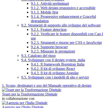
9.1.1. Attività preliminari
9.1.2. Web design responsivo e accessibile
9.1.3. Mobile first
9.1.4. Progressive enhancement e Graceful
degradation
9.2. Strumenti di supporto allo sviluppo del software
9.2.1. Feature detection
9.2.2. Verificare le feature disponibili con Can I
use
9.2.3. Strumenti e risorse per CSS e JavaScript
9.2.4. Supporto browser
9.2.5. Misurare le prestazioni
9.3. Catalogo del riuso
9.4. Sviluppare con il design system .italia
9.4.1. Il framework Bootstrap Italia
9.4.2. Il kit di sviluppo React
9.4.3. Il kit di sviluppo Angular
9.5. Sviluppare con i modelli di sito e servizi
1. Scopo, destinatari e uso del Manuale operativo di design
Team per la Trasformazione Digitale
in collaborazione con
Agenzia per l'Italia Digitale