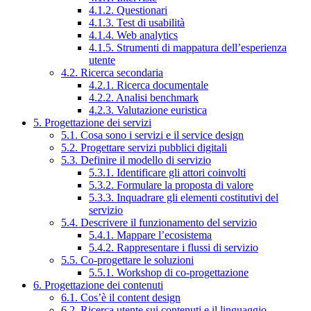
4.1.2. Questionari
4.1.3. Test di usabilità
4.1.4. Web analytics
4.1.5. Strumenti di mappatura dell’esperienza
utente
4.2. Ricerca secondaria
4.2.1. Ricerca documentale
4.2.2. Analisi benchmark
4.2.3. Valutazione euristica
5. Progettazione dei servizi
5.1. Cosa sono i servizi e il service design
5.2. Progettare servizi pubblici digitali
5.3. Definire il modello di servizio
5.3.1. Identificare gli attori coinvolti
5.3.2. Formulare la proposta di valore
5.3.3. Inquadrare gli elementi costitutivi del
servizio
5.4. Descrivere il funzionamento del servizio
5.4.1. Mappare l’ecosistema
5.4.2. Rappresentare i flussi di servizio
5.5. Co-progettare le soluzioni
5.5.1. Workshop di co-progettazione
6. Progettazione dei contenuti
6.1. Cos’è il content design
6.2. Ricerca utente sui contenuti e il linguaggio