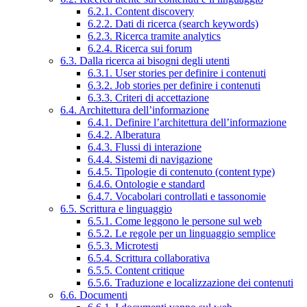
6.2.1. Content discovery
6.2.2. Dati di ricerca (search keywords)
6.2.3. Ricerca tramite analytics
6.2.4. Ricerca sui forum
6.3. Dalla ricerca ai bisogni degli utenti
6.3.1. User stories per definire i contenuti
6.3.2. Job stories per definire i contenuti
6.3.3. Criteri di accettazione
6.4. Architettura dell’informazione
6.4.1. Definire l’architettura dell’informazione
6.4.2. Alberatura
6.4.3. Flussi di interazione
6.4.4. Sistemi di navigazione
6.4.5. Tipologie di contenuto (content type)
6.4.6. Ontologie e standard
6.4.7. Vocabolari controllati e tassonomie
6.5. Scrittura e linguaggio
6.5.1. Come leggono le persone sul web
6.5.2. Le regole per un linguaggio semplice
6.5.3. Microtesti
6.5.4. Scrittura collaborativa
6.5.5. Content critique
6.5.6. Traduzione e localizzazione dei contenuti
6.6. Documenti