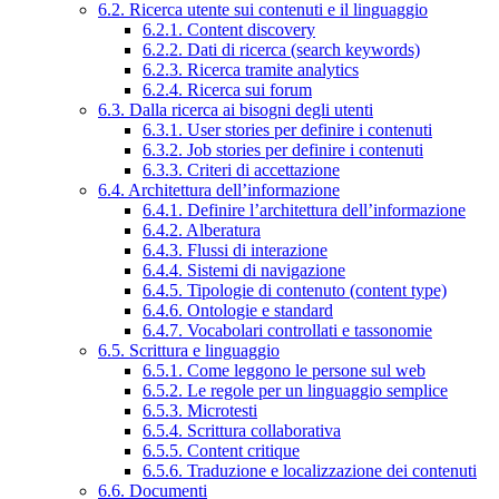
6.2. Ricerca utente sui contenuti e il linguaggio
6.2.1. Content discovery
6.2.2. Dati di ricerca (search keywords)
6.2.3. Ricerca tramite analytics
6.2.4. Ricerca sui forum
6.3. Dalla ricerca ai bisogni degli utenti
6.3.1. User stories per definire i contenuti
6.3.2. Job stories per definire i contenuti
6.3.3. Criteri di accettazione
6.4. Architettura dell’informazione
6.4.1. Definire l’architettura dell’informazione
6.4.2. Alberatura
6.4.3. Flussi di interazione
6.4.4. Sistemi di navigazione
6.4.5. Tipologie di contenuto (content type)
6.4.6. Ontologie e standard
6.4.7. Vocabolari controllati e tassonomie
6.5. Scrittura e linguaggio
6.5.1. Come leggono le persone sul web
6.5.2. Le regole per un linguaggio semplice
6.5.3. Microtesti
6.5.4. Scrittura collaborativa
6.5.5. Content critique
6.5.6. Traduzione e localizzazione dei contenuti
6.6. Documenti