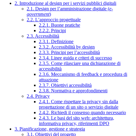
2. Introduzione al design per i servizi pubblici digitali
2.1. Design per l’amministrazione digitale (
e-
government
)
2.2. L’approccio progettuale
2.2.1. Buone pratiche
2.2.2. Principi
2.3. Accessibilità
2.3.1. Definizione
2.3.2. Accessibilità by design
2.3.3. Principi per l’accessibilità
2.3.4. Linee guida e criteri di successo
2.3.5. Come rilasciare una dichiarazione di
accessibilità
2.3.6. Meccanismo di feedback e procedura di
attuazione
2.3.7. Obiettivi accessibilità
2.3.8. Normativa e approfondimenti
2.4. Privacy
2.4.1. Come rispettare la privacy sin dalla
progettazione di un sito o servizio digitale
2.4.2. Richiedi il consenso quando necessario
2.4.3. Le basi del sito web: architettura,
informativa privacy, riferimenti DPO
3. Pianificazione, gestione e strategia
3.1. Obiettivi del progetto