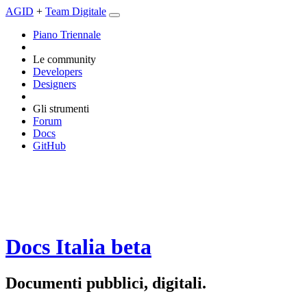
AGID
+
Team Digitale
Piano Triennale
Le community
Developers
Designers
Gli strumenti
Forum
Docs
GitHub
Docs Italia
beta
Documenti pubblici, digitali.