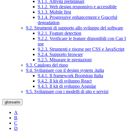
9.1.1. Attività preliminari
9.1.2. Web design responsivo e accessibile
9.1.3. Mobile first
9.1.4. Progressive enhancement e Graceful
degradation
9.2. Strumenti di supporto allo sviluppo del software
9.2.1. Feature detection
9.2.2. Verificare le feature disponibili con Can I
use
9.2.3. Strumenti e risorse per CSS e JavaScript
9.2.4. Supporto browser
9.2.5. Misurare le prestazioni
9.3. Catalogo del riuso
9.4. Sviluppare con il design system .italia
9.4.1. Il framework Bootstrap Italia
9.4.2. Il kit di sviluppo React
9.4.3. Il kit di sviluppo Angular
9.5. Sviluppare con i modelli di sito e servizi
glossario
A
B
C
D