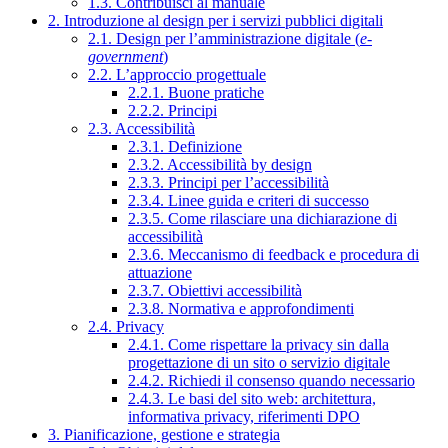
1.3. Contribuisci al manuale
2. Introduzione al design per i servizi pubblici digitali
2.1. Design per l’amministrazione digitale (
e-
government
)
2.2. L’approccio progettuale
2.2.1. Buone pratiche
2.2.2. Principi
2.3. Accessibilità
2.3.1. Definizione
2.3.2. Accessibilità by design
2.3.3. Principi per l’accessibilità
2.3.4. Linee guida e criteri di successo
2.3.5. Come rilasciare una dichiarazione di
accessibilità
2.3.6. Meccanismo di feedback e procedura di
attuazione
2.3.7. Obiettivi accessibilità
2.3.8. Normativa e approfondimenti
2.4. Privacy
2.4.1. Come rispettare la privacy sin dalla
progettazione di un sito o servizio digitale
2.4.2. Richiedi il consenso quando necessario
2.4.3. Le basi del sito web: architettura,
informativa privacy, riferimenti DPO
3. Pianificazione, gestione e strategia