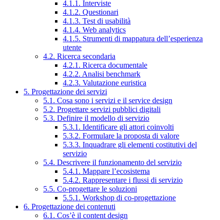
4.1.1. Interviste
4.1.2. Questionari
4.1.3. Test di usabilità
4.1.4. Web analytics
4.1.5. Strumenti di mappatura dell’esperienza
utente
4.2. Ricerca secondaria
4.2.1. Ricerca documentale
4.2.2. Analisi benchmark
4.2.3. Valutazione euristica
5. Progettazione dei servizi
5.1. Cosa sono i servizi e il service design
5.2. Progettare servizi pubblici digitali
5.3. Definire il modello di servizio
5.3.1. Identificare gli attori coinvolti
5.3.2. Formulare la proposta di valore
5.3.3. Inquadrare gli elementi costitutivi del
servizio
5.4. Descrivere il funzionamento del servizio
5.4.1. Mappare l’ecosistema
5.4.2. Rappresentare i flussi di servizio
5.5. Co-progettare le soluzioni
5.5.1. Workshop di co-progettazione
6. Progettazione dei contenuti
6.1. Cos’è il content design