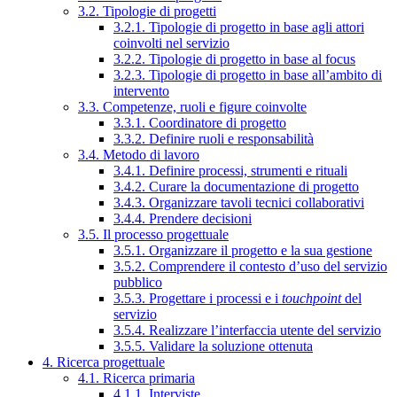
3.2. Tipologie di progetti
3.2.1. Tipologie di progetto in base agli attori
coinvolti nel servizio
3.2.2. Tipologie di progetto in base al focus
3.2.3. Tipologie di progetto in base all’ambito di
intervento
3.3. Competenze, ruoli e figure coinvolte
3.3.1. Coordinatore di progetto
3.3.2. Definire ruoli e responsabilità
3.4. Metodo di lavoro
3.4.1. Definire processi, strumenti e rituali
3.4.2. Curare la documentazione di progetto
3.4.3. Organizzare tavoli tecnici collaborativi
3.4.4. Prendere decisioni
3.5. Il processo progettuale
3.5.1. Organizzare il progetto e la sua gestione
3.5.2. Comprendere il contesto d’uso del servizio
pubblico
3.5.3. Progettare i processi e i
touchpoint
del
servizio
3.5.4. Realizzare l’interfaccia utente del servizio
3.5.5. Validare la soluzione ottenuta
4. Ricerca progettuale
4.1. Ricerca primaria
4.1.1. Interviste