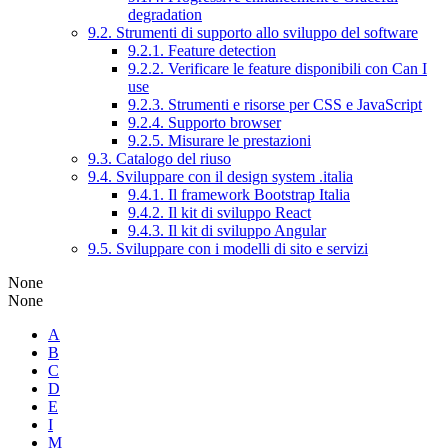
degradation
9.2. Strumenti di supporto allo sviluppo del software
9.2.1. Feature detection
9.2.2. Verificare le feature disponibili con Can I
use
9.2.3. Strumenti e risorse per CSS e JavaScript
9.2.4. Supporto browser
9.2.5. Misurare le prestazioni
9.3. Catalogo del riuso
9.4. Sviluppare con il design system .italia
9.4.1. Il framework Bootstrap Italia
9.4.2. Il kit di sviluppo React
9.4.3. Il kit di sviluppo Angular
9.5. Sviluppare con i modelli di sito e servizi
None
None
A
B
C
D
E
I
M