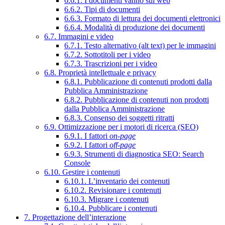
6.6.1. I documenti vanno sul web
6.6.2. Tipi di documenti
6.6.3. Formato di lettura dei documenti elettronici
6.6.4. Modalità di produzione dei documenti
6.7. Immagini e video
6.7.1. Testo alternativo (alt text) per le immagini
6.7.2. Sottotitoli per i video
6.7.3. Trascrizioni per i video
6.8. Proprietà intellettuale e privacy
6.8.1. Pubblicazione di contenuti prodotti dalla
Pubblica Amministrazione
6.8.2. Pubblicazione di contenuti non prodotti
dalla Pubblica Amministrazione
6.8.3. Consenso dei soggetti ritratti
6.9. Ottimizzazione per i motori di ricerca (SEO)
6.9.1. I fattori
on-page
6.9.2. I fattori
off-page
6.9.3. Strumenti di diagnostica SEO: Search
Console
6.10. Gestire i contenuti
6.10.1. L’inventario dei contenuti
6.10.2. Revisionare i contenuti
6.10.3. Migrare i contenuti
6.10.4. Pubblicare i contenuti
7. Progettazione dell’interazione