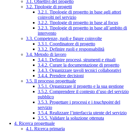
3.1. Obiettivi del progetto
3.2. Tipologie di progetti
3.2.1. Tipologie di progetto in base agli attori
coinvolti nel servizio
3.2.2. Tipologie di progetto in base al focus
3.2.3. Tipologie di progetto in base all’ambito di
intervento
3.3. Competenze, ruoli e figure coinvolte
3.3.1. Coordinatore di progetto
3.3.2. Definire ruoli e responsabilità
3.4. Metodo di lavoro
3.4.1. Definire processi, strumenti e rituali
3.4.2. Curare la documentazione di progetto
3.4.3. Organizzare tavoli tecnici collaborativi
3.4.4. Prendere decisioni
3.5. Il processo progettuale
3.5.1. Organizzare il progetto e la sua gestione
3.5.2. Comprendere il contesto d’uso del servizio
pubblico
3.5.3. Progettare i processi e i
touchpoint
del
servizio
3.5.4. Realizzare l’interfaccia utente del servizio
3.5.5. Validare la soluzione ottenuta
4. Ricerca progettuale
4.1. Ricerca primaria