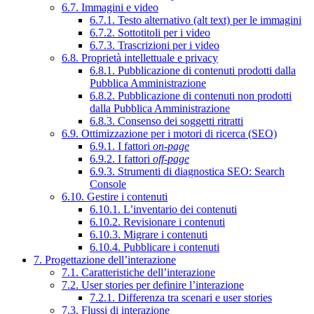
6.7. Immagini e video
6.7.1. Testo alternativo (alt text) per le immagini
6.7.2. Sottotitoli per i video
6.7.3. Trascrizioni per i video
6.8. Proprietà intellettuale e privacy
6.8.1. Pubblicazione di contenuti prodotti dalla
Pubblica Amministrazione
6.8.2. Pubblicazione di contenuti non prodotti
dalla Pubblica Amministrazione
6.8.3. Consenso dei soggetti ritratti
6.9. Ottimizzazione per i motori di ricerca (SEO)
6.9.1. I fattori
on-page
6.9.2. I fattori
off-page
6.9.3. Strumenti di diagnostica SEO: Search
Console
6.10. Gestire i contenuti
6.10.1. L’inventario dei contenuti
6.10.2. Revisionare i contenuti
6.10.3. Migrare i contenuti
6.10.4. Pubblicare i contenuti
7. Progettazione dell’interazione
7.1. Caratteristiche dell’interazione
7.2. User stories per definire l’interazione
7.2.1. Differenza tra scenari e user stories
7.3. Flussi di interazione