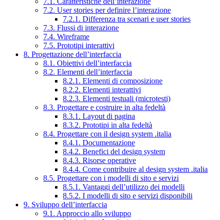
7.1. Caratteristiche dell’interazione
7.2. User stories per definire l’interazione
7.2.1. Differenza tra scenari e user stories
7.3. Flussi di interazione
7.4. Wireframe
7.5. Prototipi interattivi
8. Progettazione dell’interfaccia
8.1. Obiettivi dell’interfaccia
8.2. Elementi dell’interfaccia
8.2.1. Elementi di composizione
8.2.2. Elementi interattivi
8.2.3. Elementi testuali (microtesti)
8.3. Progettare e costruire in alta fedeltà
8.3.1. Layout di pagina
8.3.2. Prototipi in alta fedeltà
8.4. Progettare con il design system .italia
8.4.1. Documentazione
8.4.2. Benefici del design system
8.4.3. Risorse operative
8.4.4. Come contribuire al design system .italia
8.5. Progettare con i modelli di sito e servizi
8.5.1. Vantaggi dell’utilizzo dei modelli
8.5.2. I modelli di sito e servizi disponibili
9. Sviluppo dell’interfaccia
9.1. Approccio allo sviluppo