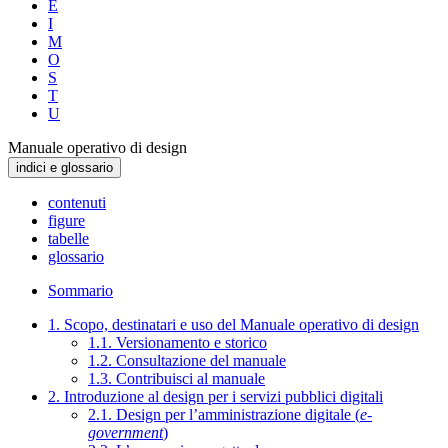
E
I
M
O
S
T
U
Manuale operativo di design
indici e glossario
contenuti
figure
tabelle
glossario
Sommario
1. Scopo, destinatari e uso del Manuale operativo di design
1.1. Versionamento e storico
1.2. Consultazione del manuale
1.3. Contribuisci al manuale
2. Introduzione al design per i servizi pubblici digitali
2.1. Design per l’amministrazione digitale (
e-
government
)