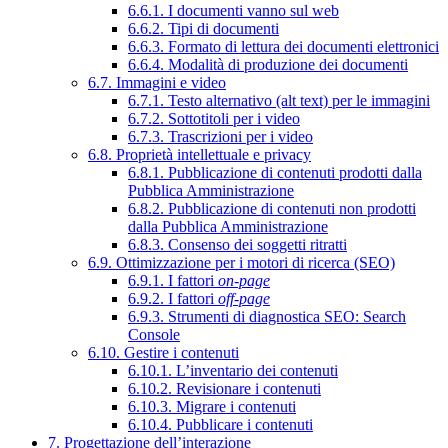
6.6.1. I documenti vanno sul web
6.6.2. Tipi di documenti
6.6.3. Formato di lettura dei documenti elettronici
6.6.4. Modalità di produzione dei documenti
6.7. Immagini e video
6.7.1. Testo alternativo (alt text) per le immagini
6.7.2. Sottotitoli per i video
6.7.3. Trascrizioni per i video
6.8. Proprietà intellettuale e privacy
6.8.1. Pubblicazione di contenuti prodotti dalla
Pubblica Amministrazione
6.8.2. Pubblicazione di contenuti non prodotti
dalla Pubblica Amministrazione
6.8.3. Consenso dei soggetti ritratti
6.9. Ottimizzazione per i motori di ricerca (SEO)
6.9.1. I fattori
on-page
6.9.2. I fattori
off-page
6.9.3. Strumenti di diagnostica SEO: Search
Console
6.10. Gestire i contenuti
6.10.1. L’inventario dei contenuti
6.10.2. Revisionare i contenuti
6.10.3. Migrare i contenuti
6.10.4. Pubblicare i contenuti
7. Progettazione dell’interazione