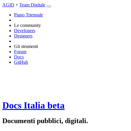
AGID
+
Team Digitale
Piano Triennale
Le community
Developers
Designers
Gli strumenti
Forum
Docs
GitHub
Docs Italia
beta
Documenti pubblici, digitali.