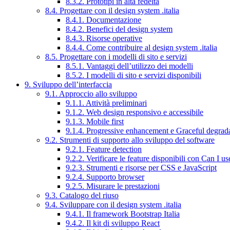
8.3.2. Prototipi in alta fedeltà
8.4. Progettare con il design system .italia
8.4.1. Documentazione
8.4.2. Benefici del design system
8.4.3. Risorse operative
8.4.4. Come contribuire al design system .italia
8.5. Progettare con i modelli di sito e servizi
8.5.1. Vantaggi dell’utilizzo dei modelli
8.5.2. I modelli di sito e servizi disponibili
9. Sviluppo dell’interfaccia
9.1. Approccio allo sviluppo
9.1.1. Attività preliminari
9.1.2. Web design responsivo e accessibile
9.1.3. Mobile first
9.1.4. Progressive enhancement e Graceful degrad
9.2. Strumenti di supporto allo sviluppo del software
9.2.1. Feature detection
9.2.2. Verificare le feature disponibili con Can I us
9.2.3. Strumenti e risorse per CSS e JavaScript
9.2.4. Supporto browser
9.2.5. Misurare le prestazioni
9.3. Catalogo del riuso
9.4. Sviluppare con il design system .italia
9.4.1. Il framework Bootstrap Italia
9.4.2. Il kit di sviluppo React