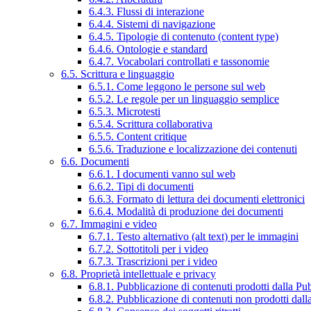
6.4.3. Flussi di interazione
6.4.4. Sistemi di navigazione
6.4.5. Tipologie di contenuto (content type)
6.4.6. Ontologie e standard
6.4.7. Vocabolari controllati e tassonomie
6.5. Scrittura e linguaggio
6.5.1. Come leggono le persone sul web
6.5.2. Le regole per un linguaggio semplice
6.5.3. Microtesti
6.5.4. Scrittura collaborativa
6.5.5. Content critique
6.5.6. Traduzione e localizzazione dei contenuti
6.6. Documenti
6.6.1. I documenti vanno sul web
6.6.2. Tipi di documenti
6.6.3. Formato di lettura dei documenti elettronici
6.6.4. Modalità di produzione dei documenti
6.7. Immagini e video
6.7.1. Testo alternativo (alt text) per le immagini
6.7.2. Sottotitoli per i video
6.7.3. Trascrizioni per i video
6.8. Proprietà intellettuale e privacy
6.8.1. Pubblicazione di contenuti prodotti dalla P
6.8.2. Pubblicazione di contenuti non prodotti dal