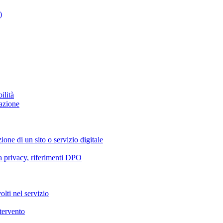
)
ilità
azione
ione di un sito o servizio digitale
va privacy, riferimenti DPO
olti nel servizio
ntervento