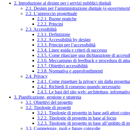
2. Introduzione al design per i servizi pubblici digitali
2.1. Design per l’amministrazione digitale (
e-government
2.2. L’approccio progettuale
2.2.1. Buone pratiche
2.2.2. Principi
2.3. Accessibilità
2.3.1. Definizione
2.3.2. Accessibilità by design
2.3.3. Principi per l’accessibilità
2.3.4. Linee guida e criteri di successo
2.3.5. Come rilasciare una dichiarazione di accessib
2.3.6. Meccanismo di feedback e procedura di attu
2.3.7. Obiettivi accessibilità
2.3.8. Normativa e approfondimenti
2.4. Privacy
2.4.1. Come rispettare la privacy sin dalla progettaz
2.4.2. Richiedi il consenso quando necessario
2.4.3. Le basi del sito web: architettura, informati
3. Pianificazione, gestione e strategia
3.1. Obiettivi del progetto
3.2. Tipologie di progetti
3.2.1. Tipologie di progetto in base agli attori coinv
3.2.2. Tipologie di progetto in base al focus
3.2.3. Tipologie di progetto in base all’ambito di i
3.3. Competenze, ruoli e figure coinvolte