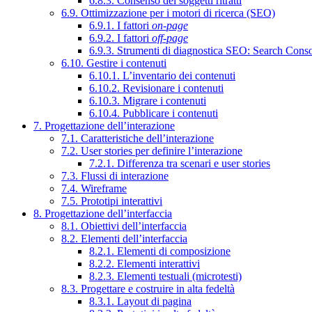
6.8.3. Consenso dei soggetti ritratti
6.9. Ottimizzazione per i motori di ricerca (SEO)
6.9.1. I fattori
on-page
6.9.2. I fattori
off-page
6.9.3. Strumenti di diagnostica SEO: Search Cons
6.10. Gestire i contenuti
6.10.1. L’inventario dei contenuti
6.10.2. Revisionare i contenuti
6.10.3. Migrare i contenuti
6.10.4. Pubblicare i contenuti
7. Progettazione dell’interazione
7.1. Caratteristiche dell’interazione
7.2. User stories per definire l’interazione
7.2.1. Differenza tra scenari e user stories
7.3. Flussi di interazione
7.4. Wireframe
7.5. Prototipi interattivi
8. Progettazione dell’interfaccia
8.1. Obiettivi dell’interfaccia
8.2. Elementi dell’interfaccia
8.2.1. Elementi di composizione
8.2.2. Elementi interattivi
8.2.3. Elementi testuali (microtesti)
8.3. Progettare e costruire in alta fedeltà
8.3.1. Layout di pagina