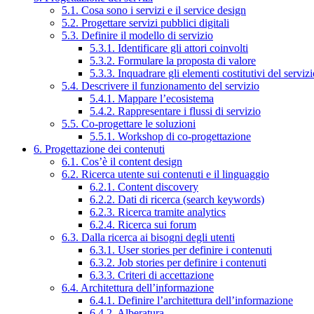
5.1. Cosa sono i servizi e il service design
5.2. Progettare servizi pubblici digitali
5.3. Definire il modello di servizio
5.3.1. Identificare gli attori coinvolti
5.3.2. Formulare la proposta di valore
5.3.3. Inquadrare gli elementi costitutivi del serviz
5.4. Descrivere il funzionamento del servizio
5.4.1. Mappare l’ecosistema
5.4.2. Rappresentare i flussi di servizio
5.5. Co-progettare le soluzioni
5.5.1. Workshop di co-progettazione
6. Progettazione dei contenuti
6.1. Cos’è il content design
6.2. Ricerca utente sui contenuti e il linguaggio
6.2.1. Content discovery
6.2.2. Dati di ricerca (search keywords)
6.2.3. Ricerca tramite analytics
6.2.4. Ricerca sui forum
6.3. Dalla ricerca ai bisogni degli utenti
6.3.1. User stories per definire i contenuti
6.3.2. Job stories per definire i contenuti
6.3.3. Criteri di accettazione
6.4. Architettura dell’informazione
6.4.1. Definire l’architettura dell’informazione
6.4.2. Alberatura