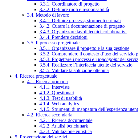
3.3.1. Coordinatore di progetto
3.3.2. Definire ruoli e responsabilità
3.4. Metodo di lavoro
3.4.1. Definire processi, strumenti e rituali
3.4.2. Curare la documentazione di progetto
3.4.3. Organizzare tavoli tecnici collaborativi
3.4.4. Prendere decisioni
3.5. Il processo progettuale
3.5.1. Organizzare il progetto e la sua gestione
3.5.2. Comprendere il contesto d’uso del servizio 
3.5.3. Progettare i processi e i
touchpoint
del servi
3.5.4. Realizzare l’interfaccia utente del servizio
3.5.5. Validare la soluzione ottenuta
4. Ricerca progettuale
4.1. Ricerca primaria
4.1.1. Interviste
4.1.2. Questionari
4.1.3. Test di usabilità
4.1.4. Web analytics
4.1.5. Strumenti di mappatura dell’esperienza uten
4.2. Ricerca secondaria
4.2.1. Ricerca documentale
4.2.2. Analisi benchmark
4.2.3. Valutazione euristica
5. Progettazione dei servizi