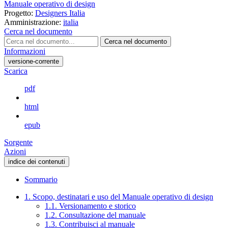
Manuale operativo di design
Progetto:
Designers Italia
Amministrazione:
italia
Cerca nel documento
Cerca nel documento
Informazioni
versione-corrente
Scarica
pdf
html
epub
Sorgente
Azioni
indice dei contenuti
Sommario
1. Scopo, destinatari e uso del Manuale operativo di design
1.1. Versionamento e storico
1.2. Consultazione del manuale
1.3. Contribuisci al manuale