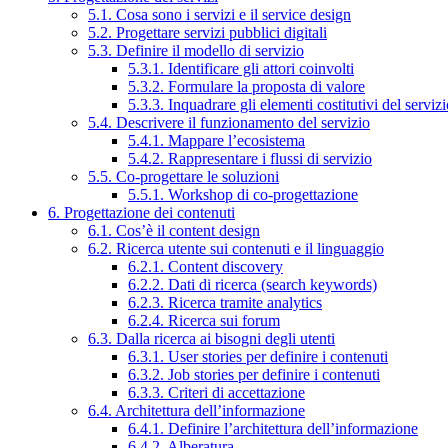
5.1. Cosa sono i servizi e il service design
5.2. Progettare servizi pubblici digitali
5.3. Definire il modello di servizio
5.3.1. Identificare gli attori coinvolti
5.3.2. Formulare la proposta di valore
5.3.3. Inquadrare gli elementi costitutivi del serviz
5.4. Descrivere il funzionamento del servizio
5.4.1. Mappare l’ecosistema
5.4.2. Rappresentare i flussi di servizio
5.5. Co-progettare le soluzioni
5.5.1. Workshop di co-progettazione
6. Progettazione dei contenuti
6.1. Cos’è il content design
6.2. Ricerca utente sui contenuti e il linguaggio
6.2.1. Content discovery
6.2.2. Dati di ricerca (search keywords)
6.2.3. Ricerca tramite analytics
6.2.4. Ricerca sui forum
6.3. Dalla ricerca ai bisogni degli utenti
6.3.1. User stories per definire i contenuti
6.3.2. Job stories per definire i contenuti
6.3.3. Criteri di accettazione
6.4. Architettura dell’informazione
6.4.1. Definire l’architettura dell’informazione
6.4.2. Alberatura