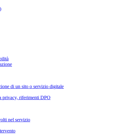
)
ilità
azione
ione di un sito o servizio digitale
va privacy, riferimenti DPO
olti nel servizio
ntervento