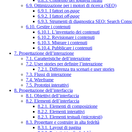
6.8.3. Consenso dei soggetti ritratti
6.9. Ottimizzazione per i motori di ricerca (SEO)
6.9.1. I fattori
on-page
6.9.2. I fattori
off-page
6.9.3. Strumenti di diagnostica SEO: Search Cons
6.10. Gestire i contenuti
6.10.1. L’inventario dei contenuti
6.10.2. Revisionare i contenuti
6.10.3. Migrare i contenuti
6.10.4. Pubblicare i contenuti
7. Progettazione dell’interazione
7.1. Caratteristiche dell’interazione
7.2. User stories per definire l’interazione
7.2.1. Differenza tra scenari e user stories
7.3. Flussi di interazione
7.4. Wireframe
7.5. Prototipi interattivi
8. Progettazione dell’interfaccia
8.1. Obiettivi dell’interfaccia
8.2. Elementi dell’interfaccia
8.2.1. Elementi di composizione
8.2.2. Elementi interattivi
8.2.3. Elementi testuali (microtesti)
8.3. Progettare e costruire in alta fedeltà
8.3.1. Layout di pagina