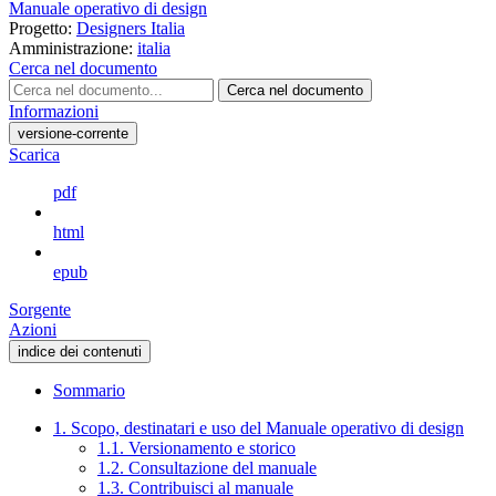
Manuale operativo di design
Progetto:
Designers Italia
Amministrazione:
italia
Cerca nel documento
Cerca nel documento
Informazioni
versione-corrente
Scarica
pdf
html
epub
Sorgente
Azioni
indice dei contenuti
Sommario
1. Scopo, destinatari e uso del Manuale operativo di design
1.1. Versionamento e storico
1.2. Consultazione del manuale
1.3. Contribuisci al manuale