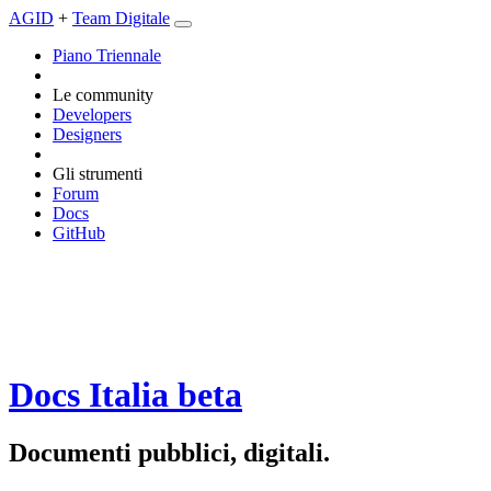
AGID
+
Team Digitale
Piano Triennale
Le community
Developers
Designers
Gli strumenti
Forum
Docs
GitHub
Docs Italia
beta
Documenti pubblici, digitali.