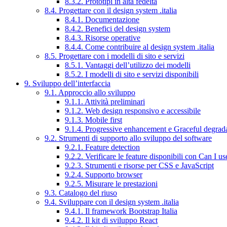
8.3.2. Prototipi in alta fedeltà
8.4. Progettare con il design system .italia
8.4.1. Documentazione
8.4.2. Benefici del design system
8.4.3. Risorse operative
8.4.4. Come contribuire al design system .italia
8.5. Progettare con i modelli di sito e servizi
8.5.1. Vantaggi dell’utilizzo dei modelli
8.5.2. I modelli di sito e servizi disponibili
9. Sviluppo dell’interfaccia
9.1. Approccio allo sviluppo
9.1.1. Attività preliminari
9.1.2. Web design responsivo e accessibile
9.1.3. Mobile first
9.1.4. Progressive enhancement e Graceful degrad
9.2. Strumenti di supporto allo sviluppo del software
9.2.1. Feature detection
9.2.2. Verificare le feature disponibili con Can I us
9.2.3. Strumenti e risorse per CSS e JavaScript
9.2.4. Supporto browser
9.2.5. Misurare le prestazioni
9.3. Catalogo del riuso
9.4. Sviluppare con il design system .italia
9.4.1. Il framework Bootstrap Italia
9.4.2. Il kit di sviluppo React