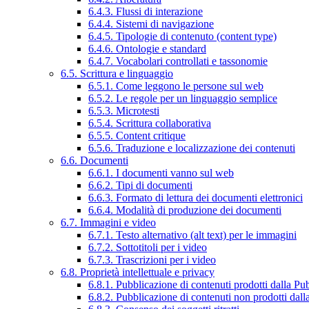
6.4.3. Flussi di interazione
6.4.4. Sistemi di navigazione
6.4.5. Tipologie di contenuto (content type)
6.4.6. Ontologie e standard
6.4.7. Vocabolari controllati e tassonomie
6.5. Scrittura e linguaggio
6.5.1. Come leggono le persone sul web
6.5.2. Le regole per un linguaggio semplice
6.5.3. Microtesti
6.5.4. Scrittura collaborativa
6.5.5. Content critique
6.5.6. Traduzione e localizzazione dei contenuti
6.6. Documenti
6.6.1. I documenti vanno sul web
6.6.2. Tipi di documenti
6.6.3. Formato di lettura dei documenti elettronici
6.6.4. Modalità di produzione dei documenti
6.7. Immagini e video
6.7.1. Testo alternativo (alt text) per le immagini
6.7.2. Sottotitoli per i video
6.7.3. Trascrizioni per i video
6.8. Proprietà intellettuale e privacy
6.8.1. Pubblicazione di contenuti prodotti dalla P
6.8.2. Pubblicazione di contenuti non prodotti dal