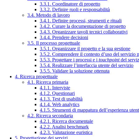
3.3.1. Coordinatore di progetto
3.3.2. Definire ruoli e responsabilità
3.4. Metodo di lavoro
3.4.1. Definire processi, strumenti e rituali
3.4.2. Curare la documentazione di progetto
3.4.3. Organizzare tavoli tecnici collaborativi
3.4.4. Prendere decisioni
3.5. Il processo progettuale
3.5.1. Organizzare il progetto e la sua gestione
3.5.2. Comprendere il contesto d’uso del servizio 
3.5.3. Progettare i processi e i
touchpoint
del servi
3.5.4. Realizzare l’interfaccia utente del servizio
3.5.5. Validare la soluzione ottenuta
4. Ricerca progettuale
4.1. Ricerca primaria
4.1.1. Interviste
4.1.2. Questionari
4.1.3. Test di usabilità
4.1.4. Web analytics
4.1.5. Strumenti di mappatura dell’esperienza uten
4.2. Ricerca secondaria
4.2.1. Ricerca documentale
4.2.2. Analisi benchmark
4.2.3. Valutazione euristica
5. Progettazione dei servizi