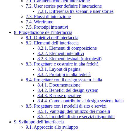
7.1. Caratteristiche dell’interazione
7.2. User stories per definire l’interazione
7.2.1. Differenza tra scenari e user stories
7.3. Flussi di interazione
7.4. Wireframe
7.5. Prototipi interattivi
8. Progettazione dell’interfaccia
8.1. Obiettivi dell’interfaccia
8.2. Elementi dell’interfaccia
8.2.1. Elementi di composizione
8.2.2. Elementi interattivi
8.2.3. Elementi testuali (microtesti)
8.3. Progettare e costruire in alta fedeltà
8.3.1. Layout di pagina
8.3.2. Prototipi in alta fedeltà
8.4. Progettare con il design system .italia
8.4.1. Documentazione
8.4.2. Benefici del design system
8.4.3. Risorse operative
8.4.4. Come contribuire al design system .italia
8.5. Progettare con i modelli di sito e servizi
8.5.1. Vantaggi dell’utilizzo dei modelli
8.5.2. I modelli di sito e servizi disponibili
9. Sviluppo dell’interfaccia
9.1. Approccio allo sviluppo