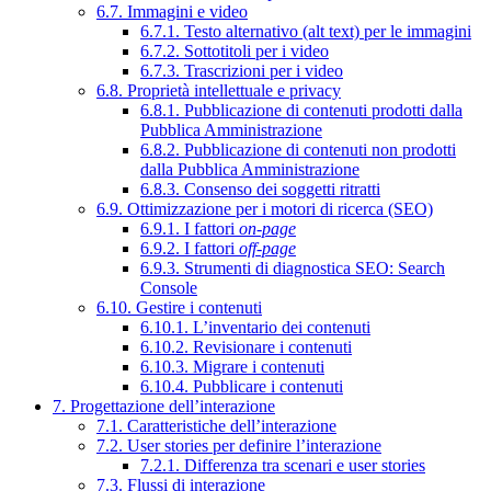
6.7. Immagini e video
6.7.1. Testo alternativo (alt text) per le immagini
6.7.2. Sottotitoli per i video
6.7.3. Trascrizioni per i video
6.8. Proprietà intellettuale e privacy
6.8.1. Pubblicazione di contenuti prodotti dalla
Pubblica Amministrazione
6.8.2. Pubblicazione di contenuti non prodotti
dalla Pubblica Amministrazione
6.8.3. Consenso dei soggetti ritratti
6.9. Ottimizzazione per i motori di ricerca (SEO)
6.9.1. I fattori
on-page
6.9.2. I fattori
off-page
6.9.3. Strumenti di diagnostica SEO: Search
Console
6.10. Gestire i contenuti
6.10.1. L’inventario dei contenuti
6.10.2. Revisionare i contenuti
6.10.3. Migrare i contenuti
6.10.4. Pubblicare i contenuti
7. Progettazione dell’interazione
7.1. Caratteristiche dell’interazione
7.2. User stories per definire l’interazione
7.2.1. Differenza tra scenari e user stories
7.3. Flussi di interazione