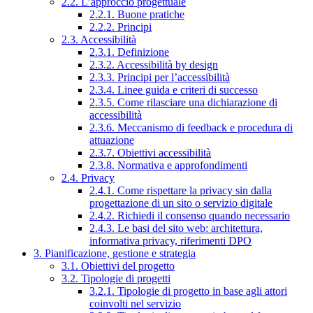
2.2. L’approccio progettuale
2.2.1. Buone pratiche
2.2.2. Principi
2.3. Accessibilità
2.3.1. Definizione
2.3.2. Accessibilità by design
2.3.3. Principi per l’accessibilità
2.3.4. Linee guida e criteri di successo
2.3.5. Come rilasciare una dichiarazione di
accessibilità
2.3.6. Meccanismo di feedback e procedura di
attuazione
2.3.7. Obiettivi accessibilità
2.3.8. Normativa e approfondimenti
2.4. Privacy
2.4.1. Come rispettare la privacy sin dalla
progettazione di un sito o servizio digitale
2.4.2. Richiedi il consenso quando necessario
2.4.3. Le basi del sito web: architettura,
informativa privacy, riferimenti DPO
3. Pianificazione, gestione e strategia
3.1. Obiettivi del progetto
3.2. Tipologie di progetti
3.2.1. Tipologie di progetto in base agli attori
coinvolti nel servizio