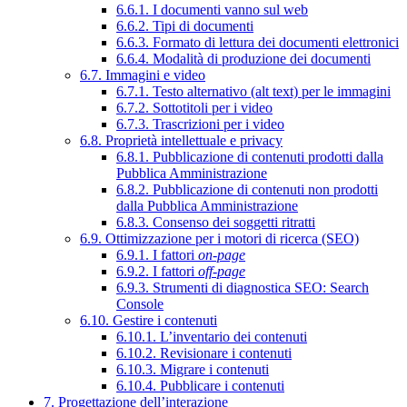
6.6.1. I documenti vanno sul web
6.6.2. Tipi di documenti
6.6.3. Formato di lettura dei documenti elettronici
6.6.4. Modalità di produzione dei documenti
6.7. Immagini e video
6.7.1. Testo alternativo (alt text) per le immagini
6.7.2. Sottotitoli per i video
6.7.3. Trascrizioni per i video
6.8. Proprietà intellettuale e privacy
6.8.1. Pubblicazione di contenuti prodotti dalla
Pubblica Amministrazione
6.8.2. Pubblicazione di contenuti non prodotti
dalla Pubblica Amministrazione
6.8.3. Consenso dei soggetti ritratti
6.9. Ottimizzazione per i motori di ricerca (SEO)
6.9.1. I fattori
on-page
6.9.2. I fattori
off-page
6.9.3. Strumenti di diagnostica SEO: Search
Console
6.10. Gestire i contenuti
6.10.1. L’inventario dei contenuti
6.10.2. Revisionare i contenuti
6.10.3. Migrare i contenuti
6.10.4. Pubblicare i contenuti
7. Progettazione dell’interazione