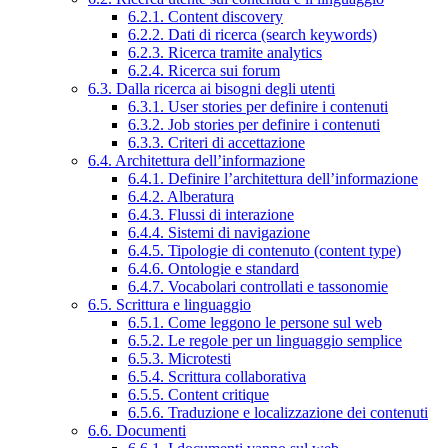
6.2.1. Content discovery
6.2.2. Dati di ricerca (search keywords)
6.2.3. Ricerca tramite analytics
6.2.4. Ricerca sui forum
6.3. Dalla ricerca ai bisogni degli utenti
6.3.1. User stories per definire i contenuti
6.3.2. Job stories per definire i contenuti
6.3.3. Criteri di accettazione
6.4. Architettura dell’informazione
6.4.1. Definire l’architettura dell’informazione
6.4.2. Alberatura
6.4.3. Flussi di interazione
6.4.4. Sistemi di navigazione
6.4.5. Tipologie di contenuto (content type)
6.4.6. Ontologie e standard
6.4.7. Vocabolari controllati e tassonomie
6.5. Scrittura e linguaggio
6.5.1. Come leggono le persone sul web
6.5.2. Le regole per un linguaggio semplice
6.5.3. Microtesti
6.5.4. Scrittura collaborativa
6.5.5. Content critique
6.5.6. Traduzione e localizzazione dei contenuti
6.6. Documenti