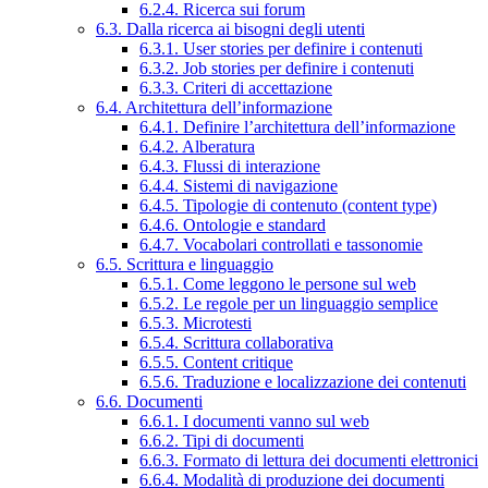
6.2.4. Ricerca sui forum
6.3. Dalla ricerca ai bisogni degli utenti
6.3.1. User stories per definire i contenuti
6.3.2. Job stories per definire i contenuti
6.3.3. Criteri di accettazione
6.4. Architettura dell’informazione
6.4.1. Definire l’architettura dell’informazione
6.4.2. Alberatura
6.4.3. Flussi di interazione
6.4.4. Sistemi di navigazione
6.4.5. Tipologie di contenuto (content type)
6.4.6. Ontologie e standard
6.4.7. Vocabolari controllati e tassonomie
6.5. Scrittura e linguaggio
6.5.1. Come leggono le persone sul web
6.5.2. Le regole per un linguaggio semplice
6.5.3. Microtesti
6.5.4. Scrittura collaborativa
6.5.5. Content critique
6.5.6. Traduzione e localizzazione dei contenuti
6.6. Documenti
6.6.1. I documenti vanno sul web
6.6.2. Tipi di documenti
6.6.3. Formato di lettura dei documenti elettronici
6.6.4. Modalità di produzione dei documenti