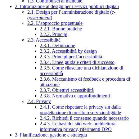
1.3. Contribuisci al manuale
2. Introduzione al design per i servizi pubblici digitali
2.1. Design per l’amministrazione digitale (
e-
government
)
2.2. L’approccio progettuale
2.2.1. Buone pratiche
2.2.2. Principi
2.3. Accessibilità
2.3.1. Definizione
2.3.2. Accessibilità by design
2.3.3. Principi per l’accessibilità
2.3.4. Linee guida e criteri di successo
2.3.5. Come rilasciare una dichiarazione di
accessibilità
2.3.6. Meccanismo di feedback e procedura di
attuazione
2.3.7. Obiettivi accessibilità
2.3.8. Normativa e approfondimenti
2.4. Privacy
2.4.1. Come rispettare la privacy sin dalla
progettazione di un sito o servizio digitale
2.4.2. Richiedi il consenso quando necessario
2.4.3. Le basi del sito web: architettura,
informativa privacy, riferimenti DPO
3. Pianificazione, gestione e strategia