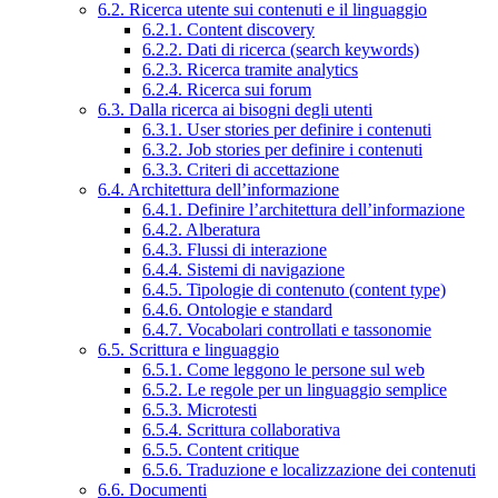
6.2. Ricerca utente sui contenuti e il linguaggio
6.2.1. Content discovery
6.2.2. Dati di ricerca (search keywords)
6.2.3. Ricerca tramite analytics
6.2.4. Ricerca sui forum
6.3. Dalla ricerca ai bisogni degli utenti
6.3.1. User stories per definire i contenuti
6.3.2. Job stories per definire i contenuti
6.3.3. Criteri di accettazione
6.4. Architettura dell’informazione
6.4.1. Definire l’architettura dell’informazione
6.4.2. Alberatura
6.4.3. Flussi di interazione
6.4.4. Sistemi di navigazione
6.4.5. Tipologie di contenuto (content type)
6.4.6. Ontologie e standard
6.4.7. Vocabolari controllati e tassonomie
6.5. Scrittura e linguaggio
6.5.1. Come leggono le persone sul web
6.5.2. Le regole per un linguaggio semplice
6.5.3. Microtesti
6.5.4. Scrittura collaborativa
6.5.5. Content critique
6.5.6. Traduzione e localizzazione dei contenuti
6.6. Documenti