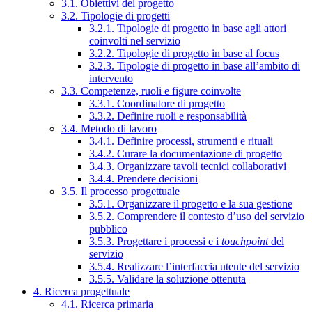
3.1. Obiettivi del progetto
3.2. Tipologie di progetti
3.2.1. Tipologie di progetto in base agli attori
coinvolti nel servizio
3.2.2. Tipologie di progetto in base al focus
3.2.3. Tipologie di progetto in base all’ambito di
intervento
3.3. Competenze, ruoli e figure coinvolte
3.3.1. Coordinatore di progetto
3.3.2. Definire ruoli e responsabilità
3.4. Metodo di lavoro
3.4.1. Definire processi, strumenti e rituali
3.4.2. Curare la documentazione di progetto
3.4.3. Organizzare tavoli tecnici collaborativi
3.4.4. Prendere decisioni
3.5. Il processo progettuale
3.5.1. Organizzare il progetto e la sua gestione
3.5.2. Comprendere il contesto d’uso del servizio
pubblico
3.5.3. Progettare i processi e i
touchpoint
del
servizio
3.5.4. Realizzare l’interfaccia utente del servizio
3.5.5. Validare la soluzione ottenuta
4. Ricerca progettuale
4.1. Ricerca primaria