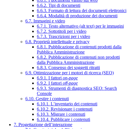
6.6.1. I documenti vanno sul web
6.6.2. Tipi di documenti
6.6.3. Formato di lettura dei documenti elettronici
6.6.4. Modalità di produzione dei documenti
6.7. Immagini e video
6.7.1. Testo alternativo (alt text) per le immagini
6.7.2. Sottotitoli per i video
6.7.3. Trascrizioni per i video
6.8. Proprietà intellettuale e privacy
6.8.1. Pubblicazione di contenuti prodotti dalla
Pubblica Amministrazione
6.8.2. Pubblicazione di contenuti non prodotti
dalla Pubblica Amministrazione
6.8.3. Consenso dei soggetti ritratti
6.9. Ottimizzazione per i motori di ricerca (SEO)
6.9.1. I fattori
on-page
6.9.2. I fattori
off-page
6.9.3. Strumenti di diagnostica SEO: Search
Console
6.10. Gestire i contenuti
6.10.1. L’inventario dei contenuti
6.10.2. Revisionare i contenuti
6.10.3. Migrare i contenuti
6.10.4. Pubblicare i contenuti
7. Progettazione dell’interazione