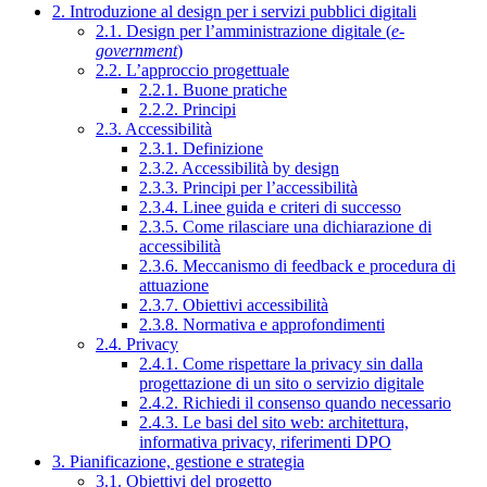
2. Introduzione al design per i servizi pubblici digitali
2.1. Design per l’amministrazione digitale (
e-
government
)
2.2. L’approccio progettuale
2.2.1. Buone pratiche
2.2.2. Principi
2.3. Accessibilità
2.3.1. Definizione
2.3.2. Accessibilità by design
2.3.3. Principi per l’accessibilità
2.3.4. Linee guida e criteri di successo
2.3.5. Come rilasciare una dichiarazione di
accessibilità
2.3.6. Meccanismo di feedback e procedura di
attuazione
2.3.7. Obiettivi accessibilità
2.3.8. Normativa e approfondimenti
2.4. Privacy
2.4.1. Come rispettare la privacy sin dalla
progettazione di un sito o servizio digitale
2.4.2. Richiedi il consenso quando necessario
2.4.3. Le basi del sito web: architettura,
informativa privacy, riferimenti DPO
3. Pianificazione, gestione e strategia
3.1. Obiettivi del progetto