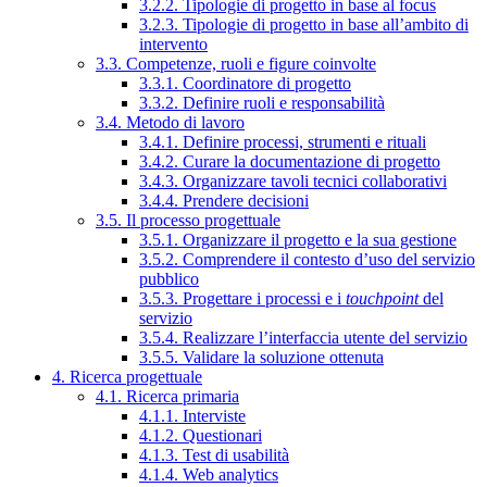
3.2.2. Tipologie di progetto in base al focus
3.2.3. Tipologie di progetto in base all’ambito di
intervento
3.3. Competenze, ruoli e figure coinvolte
3.3.1. Coordinatore di progetto
3.3.2. Definire ruoli e responsabilità
3.4. Metodo di lavoro
3.4.1. Definire processi, strumenti e rituali
3.4.2. Curare la documentazione di progetto
3.4.3. Organizzare tavoli tecnici collaborativi
3.4.4. Prendere decisioni
3.5. Il processo progettuale
3.5.1. Organizzare il progetto e la sua gestione
3.5.2. Comprendere il contesto d’uso del servizio
pubblico
3.5.3. Progettare i processi e i
touchpoint
del
servizio
3.5.4. Realizzare l’interfaccia utente del servizio
3.5.5. Validare la soluzione ottenuta
4. Ricerca progettuale
4.1. Ricerca primaria
4.1.1. Interviste
4.1.2. Questionari
4.1.3. Test di usabilità
4.1.4. Web analytics