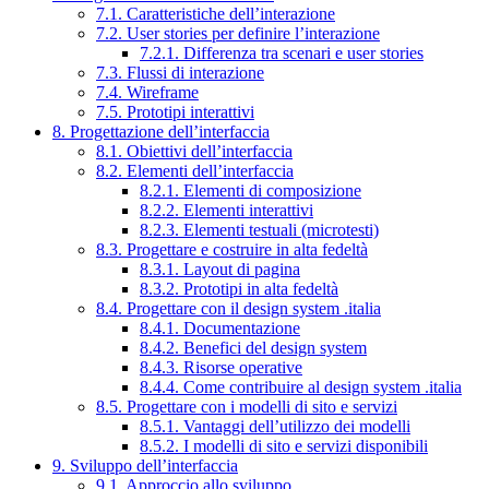
7.1. Caratteristiche dell’interazione
7.2. User stories per definire l’interazione
7.2.1. Differenza tra scenari e user stories
7.3. Flussi di interazione
7.4. Wireframe
7.5. Prototipi interattivi
8. Progettazione dell’interfaccia
8.1. Obiettivi dell’interfaccia
8.2. Elementi dell’interfaccia
8.2.1. Elementi di composizione
8.2.2. Elementi interattivi
8.2.3. Elementi testuali (microtesti)
8.3. Progettare e costruire in alta fedeltà
8.3.1. Layout di pagina
8.3.2. Prototipi in alta fedeltà
8.4. Progettare con il design system .italia
8.4.1. Documentazione
8.4.2. Benefici del design system
8.4.3. Risorse operative
8.4.4. Come contribuire al design system .italia
8.5. Progettare con i modelli di sito e servizi
8.5.1. Vantaggi dell’utilizzo dei modelli
8.5.2. I modelli di sito e servizi disponibili
9. Sviluppo dell’interfaccia
9.1. Approccio allo sviluppo