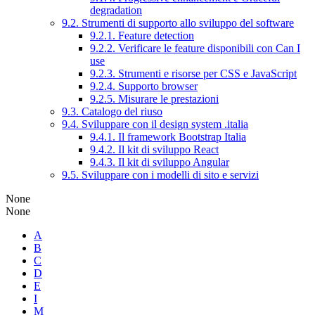
degradation
9.2. Strumenti di supporto allo sviluppo del software
9.2.1. Feature detection
9.2.2. Verificare le feature disponibili con Can I
use
9.2.3. Strumenti e risorse per CSS e JavaScript
9.2.4. Supporto browser
9.2.5. Misurare le prestazioni
9.3. Catalogo del riuso
9.4. Sviluppare con il design system .italia
9.4.1. Il framework Bootstrap Italia
9.4.2. Il kit di sviluppo React
9.4.3. Il kit di sviluppo Angular
9.5. Sviluppare con i modelli di sito e servizi
None
None
A
B
C
D
E
I
M