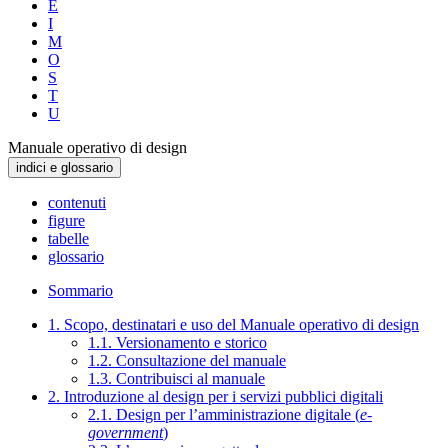
E
I
M
O
S
T
U
Manuale operativo di design
indici e glossario
contenuti
figure
tabelle
glossario
Sommario
1. Scopo, destinatari e uso del Manuale operativo di design
1.1. Versionamento e storico
1.2. Consultazione del manuale
1.3. Contribuisci al manuale
2. Introduzione al design per i servizi pubblici digitali
2.1. Design per l’amministrazione digitale (
e-
government
)