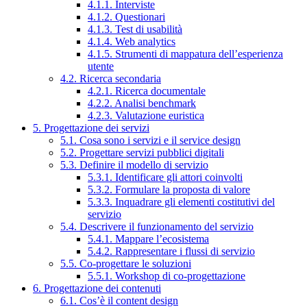
4.1.1. Interviste
4.1.2. Questionari
4.1.3. Test di usabilità
4.1.4. Web analytics
4.1.5. Strumenti di mappatura dell’esperienza
utente
4.2. Ricerca secondaria
4.2.1. Ricerca documentale
4.2.2. Analisi benchmark
4.2.3. Valutazione euristica
5. Progettazione dei servizi
5.1. Cosa sono i servizi e il service design
5.2. Progettare servizi pubblici digitali
5.3. Definire il modello di servizio
5.3.1. Identificare gli attori coinvolti
5.3.2. Formulare la proposta di valore
5.3.3. Inquadrare gli elementi costitutivi del
servizio
5.4. Descrivere il funzionamento del servizio
5.4.1. Mappare l’ecosistema
5.4.2. Rappresentare i flussi di servizio
5.5. Co-progettare le soluzioni
5.5.1. Workshop di co-progettazione
6. Progettazione dei contenuti
6.1. Cos’è il content design