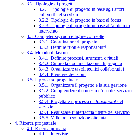
3.2. Tipologie di progetti
3.2.1. Tipologie di progetto in base agli attori
coinvolti nel servizio
3.2.2. Tipologie di progetto in base al focus
3.2.3. Tipologie di progetto in base all’ambito di
intervento
3.3. Competenze, ruoli e figure coinvolte
3.3.1. Coordinatore di progetto
3.3.2. Definire ruoli e responsabilità
3.4. Metodo di lavoro
3.4.1. Definire processi, strumenti e rituali
3.4.2. Curare la documentazione di progetto
3.4.3. Organizzare tavoli tecnici collaborativi
3.4.4. Prendere decisioni
3.5. Il processo progettuale
3.5.1. Organizzare il progetto e la sua gestione
3.5.2. Comprendere il contesto d’uso del servizio
pubblico
3.5.3. Progettare i processi e i
touchpoint
del
servizio
3.5.4. Realizzare l’interfaccia utente del servizio
3.5.5. Validare la soluzione ottenuta
4. Ricerca progettuale
4.1. Ricerca primaria
4.1.1. Interviste