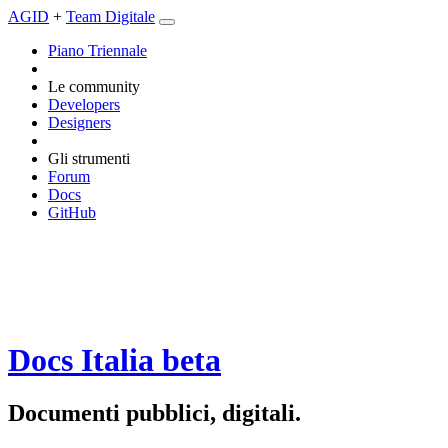
AGID
+
Team Digitale
Piano Triennale
Le community
Developers
Designers
Gli strumenti
Forum
Docs
GitHub
Docs Italia
beta
Documenti pubblici, digitali.