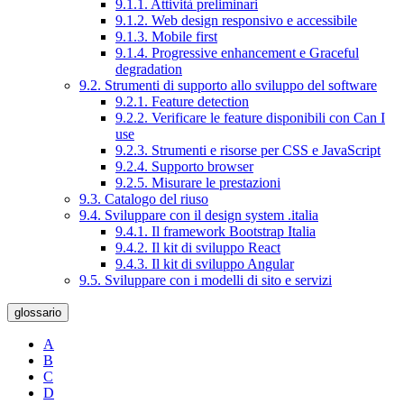
9.1.1. Attività preliminari
9.1.2. Web design responsivo e accessibile
9.1.3. Mobile first
9.1.4. Progressive enhancement e Graceful
degradation
9.2. Strumenti di supporto allo sviluppo del software
9.2.1. Feature detection
9.2.2. Verificare le feature disponibili con Can I
use
9.2.3. Strumenti e risorse per CSS e JavaScript
9.2.4. Supporto browser
9.2.5. Misurare le prestazioni
9.3. Catalogo del riuso
9.4. Sviluppare con il design system .italia
9.4.1. Il framework Bootstrap Italia
9.4.2. Il kit di sviluppo React
9.4.3. Il kit di sviluppo Angular
9.5. Sviluppare con i modelli di sito e servizi
glossario
A
B
C
D