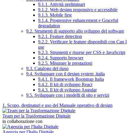
9.1.1. Attività preliminari
9.1.2. Web design responsivo e accessibile
9.1.3. Mobile first
9.1.4. Progressive enhancement e Graceful
degradation
9.2. Strumenti di supporto allo sviluppo del software
9.2.1. Feature detection
9.2.2. Verificare le feature disponibili con Can I
use
9.2.3. Strumenti e risorse per CSS e JavaScript
9.2.4. Supporto browser
9.2.5. Misurare le prestazioni
9.3. Catalogo del riuso
9.4. Sviluppare con il design system .italia
9.4.1. Il framework Bootstrap Italia
9.4.2. Il kit di sviluppo React
9.4.3. Il kit di sviluppo Angular
9.5. Sviluppare con i modelli di sito e servizi
1. Scopo, destinatari e uso del Manuale operativo di design
Team per la Trasformazione Digitale
in collaborazione con
Agenzia per l'Italia Digitale