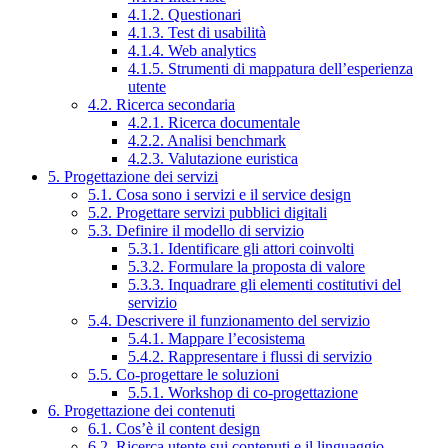
4.1.2. Questionari
4.1.3. Test di usabilità
4.1.4. Web analytics
4.1.5. Strumenti di mappatura dell’esperienza
utente
4.2. Ricerca secondaria
4.2.1. Ricerca documentale
4.2.2. Analisi benchmark
4.2.3. Valutazione euristica
5. Progettazione dei servizi
5.1. Cosa sono i servizi e il service design
5.2. Progettare servizi pubblici digitali
5.3. Definire il modello di servizio
5.3.1. Identificare gli attori coinvolti
5.3.2. Formulare la proposta di valore
5.3.3. Inquadrare gli elementi costitutivi del
servizio
5.4. Descrivere il funzionamento del servizio
5.4.1. Mappare l’ecosistema
5.4.2. Rappresentare i flussi di servizio
5.5. Co-progettare le soluzioni
5.5.1. Workshop di co-progettazione
6. Progettazione dei contenuti
6.1. Cos’è il content design
6.2. Ricerca utente sui contenuti e il linguaggio