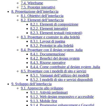
7.4. Wireframe
7.5. Prototipi interattivi
8. Progettazione dell’interfaccia
8.1. Obiettivi dell’interfaccia
8.2. Elementi dell’interfaccia
8.2.1. Elementi di composizione
8.2.2. Elementi interattivi
8.2.3. Elementi testuali (microtesti)
8.3. Progettare e costruire in alta fedeltà
8.3.1. Layout di pagina
8.3.2. Prototipi in alta fedeltà
8.4. Progettare con il design system .italia
8.4.1. Documentazione
8.4.2. Benefici del design system
8.4.3. Risorse operative
8.4.4. Come contribuire al design system .italia
8.5. Progettare con i modelli di sito e servizi
8.5.1. Vantaggi dell’utilizzo dei modelli
8.5.2. I modelli di sito e servizi disponibili
9. Sviluppo dell’interfaccia
9.1. Approccio allo sviluppo
9.1.1. Attività preliminari
9.1.2. Web design responsivo e accessibile
9.1.3. Mobile first
9.1.4. Progressive enhancement e Graceful