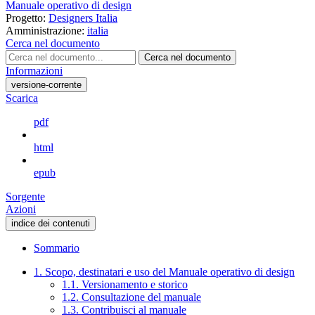
Manuale operativo di design
Progetto:
Designers Italia
Amministrazione:
italia
Cerca nel documento
Cerca nel documento
Informazioni
versione-corrente
Scarica
pdf
html
epub
Sorgente
Azioni
indice dei contenuti
Sommario
1. Scopo, destinatari e uso del Manuale operativo di design
1.1. Versionamento e storico
1.2. Consultazione del manuale
1.3. Contribuisci al manuale