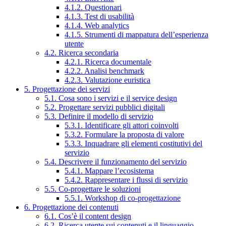
4.1.2. Questionari
4.1.3. Test di usabilità
4.1.4. Web analytics
4.1.5. Strumenti di mappatura dell’esperienza
utente
4.2. Ricerca secondaria
4.2.1. Ricerca documentale
4.2.2. Analisi benchmark
4.2.3. Valutazione euristica
5. Progettazione dei servizi
5.1. Cosa sono i servizi e il service design
5.2. Progettare servizi pubblici digitali
5.3. Definire il modello di servizio
5.3.1. Identificare gli attori coinvolti
5.3.2. Formulare la proposta di valore
5.3.3. Inquadrare gli elementi costitutivi del
servizio
5.4. Descrivere il funzionamento del servizio
5.4.1. Mappare l’ecosistema
5.4.2. Rappresentare i flussi di servizio
5.5. Co-progettare le soluzioni
5.5.1. Workshop di co-progettazione
6. Progettazione dei contenuti
6.1. Cos’è il content design
6.2. Ricerca utente sui contenuti e il linguaggio