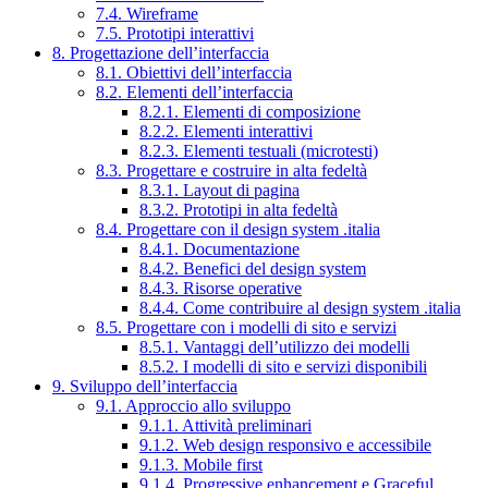
7.4. Wireframe
7.5. Prototipi interattivi
8. Progettazione dell’interfaccia
8.1. Obiettivi dell’interfaccia
8.2. Elementi dell’interfaccia
8.2.1. Elementi di composizione
8.2.2. Elementi interattivi
8.2.3. Elementi testuali (microtesti)
8.3. Progettare e costruire in alta fedeltà
8.3.1. Layout di pagina
8.3.2. Prototipi in alta fedeltà
8.4. Progettare con il design system .italia
8.4.1. Documentazione
8.4.2. Benefici del design system
8.4.3. Risorse operative
8.4.4. Come contribuire al design system .italia
8.5. Progettare con i modelli di sito e servizi
8.5.1. Vantaggi dell’utilizzo dei modelli
8.5.2. I modelli di sito e servizi disponibili
9. Sviluppo dell’interfaccia
9.1. Approccio allo sviluppo
9.1.1. Attività preliminari
9.1.2. Web design responsivo e accessibile
9.1.3. Mobile first
9.1.4. Progressive enhancement e Graceful