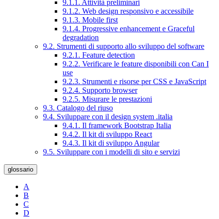
9.1.1. Attività preliminari
9.1.2. Web design responsivo e accessibile
9.1.3. Mobile first
9.1.4. Progressive enhancement e Graceful
degradation
9.2. Strumenti di supporto allo sviluppo del software
9.2.1. Feature detection
9.2.2. Verificare le feature disponibili con Can I
use
9.2.3. Strumenti e risorse per CSS e JavaScript
9.2.4. Supporto browser
9.2.5. Misurare le prestazioni
9.3. Catalogo del riuso
9.4. Sviluppare con il design system .italia
9.4.1. Il framework Bootstrap Italia
9.4.2. Il kit di sviluppo React
9.4.3. Il kit di sviluppo Angular
9.5. Sviluppare con i modelli di sito e servizi
glossario
A
B
C
D