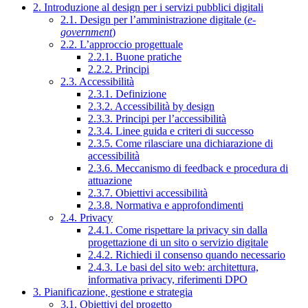
2. Introduzione al design per i servizi pubblici digitali
2.1. Design per l’amministrazione digitale (
e-
government
)
2.2. L’approccio progettuale
2.2.1. Buone pratiche
2.2.2. Principi
2.3. Accessibilità
2.3.1. Definizione
2.3.2. Accessibilità by design
2.3.3. Principi per l’accessibilità
2.3.4. Linee guida e criteri di successo
2.3.5. Come rilasciare una dichiarazione di
accessibilità
2.3.6. Meccanismo di feedback e procedura di
attuazione
2.3.7. Obiettivi accessibilità
2.3.8. Normativa e approfondimenti
2.4. Privacy
2.4.1. Come rispettare la privacy sin dalla
progettazione di un sito o servizio digitale
2.4.2. Richiedi il consenso quando necessario
2.4.3. Le basi del sito web: architettura,
informativa privacy, riferimenti DPO
3. Pianificazione, gestione e strategia
3.1. Obiettivi del progetto