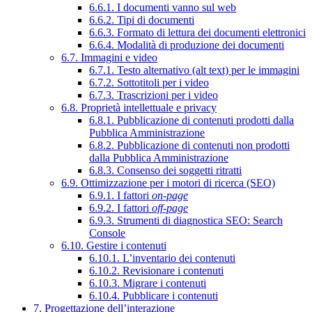
6.6.1. I documenti vanno sul web
6.6.2. Tipi di documenti
6.6.3. Formato di lettura dei documenti elettronici
6.6.4. Modalità di produzione dei documenti
6.7. Immagini e video
6.7.1. Testo alternativo (alt text) per le immagini
6.7.2. Sottotitoli per i video
6.7.3. Trascrizioni per i video
6.8. Proprietà intellettuale e privacy
6.8.1. Pubblicazione di contenuti prodotti dalla
Pubblica Amministrazione
6.8.2. Pubblicazione di contenuti non prodotti
dalla Pubblica Amministrazione
6.8.3. Consenso dei soggetti ritratti
6.9. Ottimizzazione per i motori di ricerca (SEO)
6.9.1. I fattori
on-page
6.9.2. I fattori
off-page
6.9.3. Strumenti di diagnostica SEO: Search
Console
6.10. Gestire i contenuti
6.10.1. L’inventario dei contenuti
6.10.2. Revisionare i contenuti
6.10.3. Migrare i contenuti
6.10.4. Pubblicare i contenuti
7. Progettazione dell’interazione