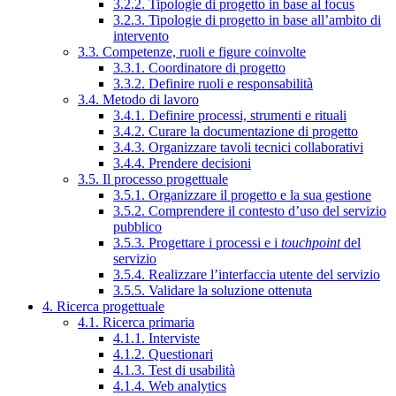
3.2.2. Tipologie di progetto in base al focus
3.2.3. Tipologie di progetto in base all’ambito di
intervento
3.3. Competenze, ruoli e figure coinvolte
3.3.1. Coordinatore di progetto
3.3.2. Definire ruoli e responsabilità
3.4. Metodo di lavoro
3.4.1. Definire processi, strumenti e rituali
3.4.2. Curare la documentazione di progetto
3.4.3. Organizzare tavoli tecnici collaborativi
3.4.4. Prendere decisioni
3.5. Il processo progettuale
3.5.1. Organizzare il progetto e la sua gestione
3.5.2. Comprendere il contesto d’uso del servizio
pubblico
3.5.3. Progettare i processi e i
touchpoint
del
servizio
3.5.4. Realizzare l’interfaccia utente del servizio
3.5.5. Validare la soluzione ottenuta
4. Ricerca progettuale
4.1. Ricerca primaria
4.1.1. Interviste
4.1.2. Questionari
4.1.3. Test di usabilità
4.1.4. Web analytics