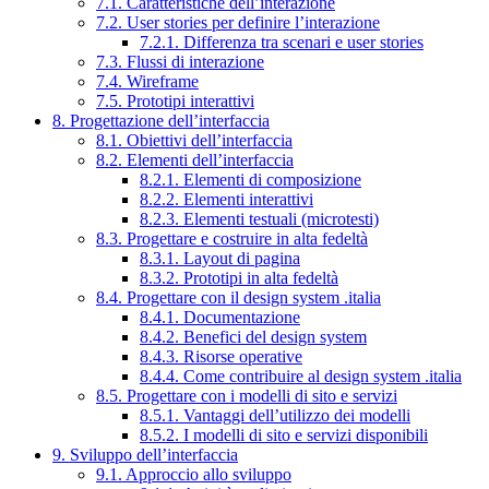
7.1. Caratteristiche dell’interazione
7.2. User stories per definire l’interazione
7.2.1. Differenza tra scenari e user stories
7.3. Flussi di interazione
7.4. Wireframe
7.5. Prototipi interattivi
8. Progettazione dell’interfaccia
8.1. Obiettivi dell’interfaccia
8.2. Elementi dell’interfaccia
8.2.1. Elementi di composizione
8.2.2. Elementi interattivi
8.2.3. Elementi testuali (microtesti)
8.3. Progettare e costruire in alta fedeltà
8.3.1. Layout di pagina
8.3.2. Prototipi in alta fedeltà
8.4. Progettare con il design system .italia
8.4.1. Documentazione
8.4.2. Benefici del design system
8.4.3. Risorse operative
8.4.4. Come contribuire al design system .italia
8.5. Progettare con i modelli di sito e servizi
8.5.1. Vantaggi dell’utilizzo dei modelli
8.5.2. I modelli di sito e servizi disponibili
9. Sviluppo dell’interfaccia
9.1. Approccio allo sviluppo