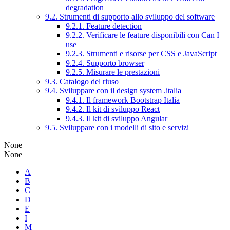
degradation
9.2. Strumenti di supporto allo sviluppo del software
9.2.1. Feature detection
9.2.2. Verificare le feature disponibili con Can I
use
9.2.3. Strumenti e risorse per CSS e JavaScript
9.2.4. Supporto browser
9.2.5. Misurare le prestazioni
9.3. Catalogo del riuso
9.4. Sviluppare con il design system .italia
9.4.1. Il framework Bootstrap Italia
9.4.2. Il kit di sviluppo React
9.4.3. Il kit di sviluppo Angular
9.5. Sviluppare con i modelli di sito e servizi
None
None
A
B
C
D
E
I
M