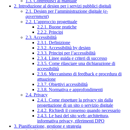
1.3. Contribuisci al manuale
2. Introduzione al design per i servizi pubblici digitali
2.1. Design per l’amministrazione digitale (
e-
government
)
2.2. L’approccio progettuale
2.2.1. Buone pratiche
2.2.2. Principi
2.3. Accessibilità
2.3.1. Definizione
2.3.2. Accessibilità by design
2.3.3. Principi per l’accessibilità
2.3.4. Linee guida e criteri di successo
2.3.5. Come rilasciare una dichiarazione di
accessibilità
2.3.6. Meccanismo di feedback e procedura di
attuazione
2.3.7. Obiettivi accessibilità
2.3.8. Normativa e approfondimenti
2.4. Privacy
2.4.1. Come rispettare la privacy sin dalla
progettazione di un sito o servizio digitale
2.4.2. Richiedi il consenso quando necessario
2.4.3. Le basi del sito web: architettura,
informativa privacy, riferimenti DPO
3. Pianificazione, gestione e strategia