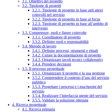
3.1. Obiettivi del progetto
3.2. Tipologie di progetti
3.2.1. Tipologie di progetto in base agli attori
coinvolti nel servizio
3.2.2. Tipologie di progetto in base al focus
3.2.3. Tipologie di progetto in base all’ambito di
intervento
3.3. Competenze, ruoli e figure coinvolte
3.3.1. Coordinatore di progetto
3.3.2. Definire ruoli e responsabilità
3.4. Metodo di lavoro
3.4.1. Definire processi, strumenti e rituali
3.4.2. Curare la documentazione di progetto
3.4.3. Organizzare tavoli tecnici collaborativi
3.4.4. Prendere decisioni
3.5. Il processo progettuale
3.5.1. Organizzare il progetto e la sua gestione
3.5.2. Comprendere il contesto d’uso del servizio
pubblico
3.5.3. Progettare i processi e i
touchpoint
del
servizio
3.5.4. Realizzare l’interfaccia utente del servizio
3.5.5. Validare la soluzione ottenuta
4. Ricerca progettuale
4.1. Ricerca primaria