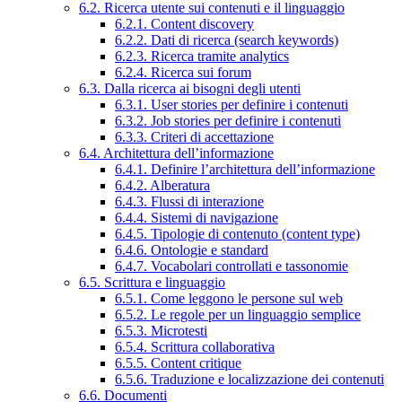
6.2. Ricerca utente sui contenuti e il linguaggio
6.2.1. Content discovery
6.2.2. Dati di ricerca (search keywords)
6.2.3. Ricerca tramite analytics
6.2.4. Ricerca sui forum
6.3. Dalla ricerca ai bisogni degli utenti
6.3.1. User stories per definire i contenuti
6.3.2. Job stories per definire i contenuti
6.3.3. Criteri di accettazione
6.4. Architettura dell’informazione
6.4.1. Definire l’architettura dell’informazione
6.4.2. Alberatura
6.4.3. Flussi di interazione
6.4.4. Sistemi di navigazione
6.4.5. Tipologie di contenuto (content type)
6.4.6. Ontologie e standard
6.4.7. Vocabolari controllati e tassonomie
6.5. Scrittura e linguaggio
6.5.1. Come leggono le persone sul web
6.5.2. Le regole per un linguaggio semplice
6.5.3. Microtesti
6.5.4. Scrittura collaborativa
6.5.5. Content critique
6.5.6. Traduzione e localizzazione dei contenuti
6.6. Documenti