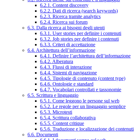
6.2.1. Content discovery
6.2.2. Dati di ricerca (search keywords)
6.2.3. Ricerca tramite analytics
6.2.4. Ricerca sui forum
6.3. Dalla ricerca ai bisogni degli utenti
6.3.1. User stories per definire i contenuti
6.3.2. Job stories per definire i contenuti
6.3.3. Criteri di accettazione
6.4. Architettura dell’informazione
6.4.1. Definire l’architettura dell’informazione
6.4.2. Alberatura
6.4.3. Flussi di interazione
6.4.4. Sistemi di navigazione
6.4.5. Tipologie di contenuto (content type)
6.4.6. Ontologie e standard
6.4.7. Vocabolari controllati e tassonomie
6.5. Scrittura e linguaggio
6.5.1. Come leggono le persone sul web
6.5.2. Le regole per un linguaggio semplice
6.5.3. Microtesti
6.5.4. Scrittura collaborativa
6.5.5. Content critique
6.5.6. Traduzione e localizzazione dei contenuti
6.6. Documenti