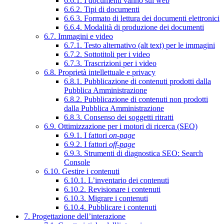
6.6.1. I documenti vanno sul web
6.6.2. Tipi di documenti
6.6.3. Formato di lettura dei documenti elettronici
6.6.4. Modalità di produzione dei documenti
6.7. Immagini e video
6.7.1. Testo alternativo (alt text) per le immagini
6.7.2. Sottotitoli per i video
6.7.3. Trascrizioni per i video
6.8. Proprietà intellettuale e privacy
6.8.1. Pubblicazione di contenuti prodotti dalla
Pubblica Amministrazione
6.8.2. Pubblicazione di contenuti non prodotti
dalla Pubblica Amministrazione
6.8.3. Consenso dei soggetti ritratti
6.9. Ottimizzazione per i motori di ricerca (SEO)
6.9.1. I fattori
on-page
6.9.2. I fattori
off-page
6.9.3. Strumenti di diagnostica SEO: Search
Console
6.10. Gestire i contenuti
6.10.1. L’inventario dei contenuti
6.10.2. Revisionare i contenuti
6.10.3. Migrare i contenuti
6.10.4. Pubblicare i contenuti
7. Progettazione dell’interazione