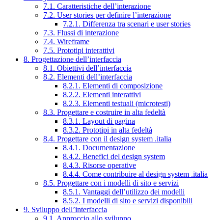
7.1. Caratteristiche dell’interazione
7.2. User stories per definire l’interazione
7.2.1. Differenza tra scenari e user stories
7.3. Flussi di interazione
7.4. Wireframe
7.5. Prototipi interattivi
8. Progettazione dell’interfaccia
8.1. Obiettivi dell’interfaccia
8.2. Elementi dell’interfaccia
8.2.1. Elementi di composizione
8.2.2. Elementi interattivi
8.2.3. Elementi testuali (microtesti)
8.3. Progettare e costruire in alta fedeltà
8.3.1. Layout di pagina
8.3.2. Prototipi in alta fedeltà
8.4. Progettare con il design system .italia
8.4.1. Documentazione
8.4.2. Benefici del design system
8.4.3. Risorse operative
8.4.4. Come contribuire al design system .italia
8.5. Progettare con i modelli di sito e servizi
8.5.1. Vantaggi dell’utilizzo dei modelli
8.5.2. I modelli di sito e servizi disponibili
9. Sviluppo dell’interfaccia
9.1. Approccio allo sviluppo