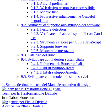
9.1.1. Attività preliminari
9.1.2. Web design responsivo e accessibile
9.1.3. Mobile first
9.1.4. Progressive enhancement e Graceful
degradation
9.2. Strumenti di supporto allo sviluppo del software
9.2.1. Feature detection
9.2.2. Verificare le feature disponibili con Can I
use
9.2.3. Strumenti e risorse per CSS e JavaScript
9.2.4. Supporto browser
9.2.5. Misurare le prestazioni
9.3. Catalogo del riuso
9.4. Sviluppare con il design system .italia
9.4.1. Il framework Bootstrap Italia
9.4.2. Il kit di sviluppo React
9.4.3. Il kit di sviluppo Angular
9.5. Sviluppare con i modelli di sito e servizi
1. Scopo, destinatari e uso del Manuale operativo di design
Team per la Trasformazione Digitale
in collaborazione con
Agenzia per l'Italia Digitale