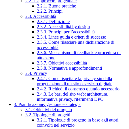
2.2. L’approccio progettuale
2.2.1. Buone pratiche
2.2.2. Principi
2.3. Accessibilità
2.3.1. Definizione
2.3.2. Accessibilità by design
2.3.3. Principi per l’accessibilità
2.3.4. Linee guida e criteri di successo
2.3.5. Come rilasciare una dichiarazione di
accessibilità
2.3.6. Meccanismo di feedback e procedura di
attuazione
2.3.7. Obiettivi accessibilità
2.3.8. Normativa e approfondimenti
2.4. Privacy
2.4.1. Come rispettare la privacy sin dalla
progettazione di un sito o servizio digitale
2.4.2. Richiedi il consenso quando necessario
2.4.3. Le basi del sito web: architettura,
informativa privacy, riferimenti DPO
3. Pianificazione, gestione e strategia
3.1. Obiettivi del progetto
3.2. Tipologie di progetti
3.2.1. Tipologie di progetto in base agli attori
coinvolti nel servizio