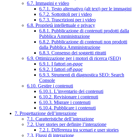
6.7. Immagini e video
6.7.1. Testo alternativo (alt text) per le immagini
6.7.2. Sottotitoli per i video
6.7.3. Trascrizioni per i video
6.8. Proprietà intellettuale e privacy
6.8.1. Pubblicazione di contenuti prodotti dalla
Pubblica Amministrazione
6.8.2. Pubblicazione di contenuti non prodotti
dalla Pubblica Amministrazione
6.8.3. Consenso dei soggetti ritratti
6.9. Ottimizzazione per i motori di ricerca (SEO)
6.9.1. I fattori
on-page
6.9.2. I fattori
off-page
6.9.3. Strumenti di diagnostica SEO: Search
Console
6.10. Gestire i contenuti
6.10.1. L’inventario dei contenuti
6.10.2. Revisionare i contenuti
6.10.3. Migrare i contenuti
6.10.4. Pubblicare i contenuti
7. Progettazione dell’interazione
7.1. Caratteristiche dell’interazione
7.2. User stories per definire l’interazione
7.2.1. Differenza tra scenari e user stories
7.3. Flussi di interazione