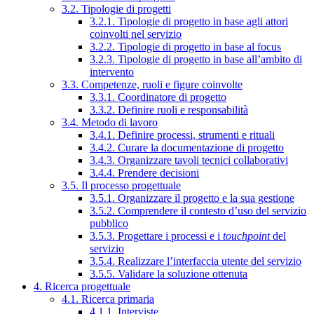
3.2. Tipologie di progetti
3.2.1. Tipologie di progetto in base agli attori
coinvolti nel servizio
3.2.2. Tipologie di progetto in base al focus
3.2.3. Tipologie di progetto in base all’ambito di
intervento
3.3. Competenze, ruoli e figure coinvolte
3.3.1. Coordinatore di progetto
3.3.2. Definire ruoli e responsabilità
3.4. Metodo di lavoro
3.4.1. Definire processi, strumenti e rituali
3.4.2. Curare la documentazione di progetto
3.4.3. Organizzare tavoli tecnici collaborativi
3.4.4. Prendere decisioni
3.5. Il processo progettuale
3.5.1. Organizzare il progetto e la sua gestione
3.5.2. Comprendere il contesto d’uso del servizio
pubblico
3.5.3. Progettare i processi e i
touchpoint
del
servizio
3.5.4. Realizzare l’interfaccia utente del servizio
3.5.5. Validare la soluzione ottenuta
4. Ricerca progettuale
4.1. Ricerca primaria
4.1.1. Interviste