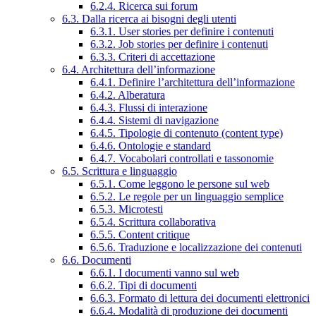
6.2.4. Ricerca sui forum
6.3. Dalla ricerca ai bisogni degli utenti
6.3.1. User stories per definire i contenuti
6.3.2. Job stories per definire i contenuti
6.3.3. Criteri di accettazione
6.4. Architettura dell’informazione
6.4.1. Definire l’architettura dell’informazione
6.4.2. Alberatura
6.4.3. Flussi di interazione
6.4.4. Sistemi di navigazione
6.4.5. Tipologie di contenuto (content type)
6.4.6. Ontologie e standard
6.4.7. Vocabolari controllati e tassonomie
6.5. Scrittura e linguaggio
6.5.1. Come leggono le persone sul web
6.5.2. Le regole per un linguaggio semplice
6.5.3. Microtesti
6.5.4. Scrittura collaborativa
6.5.5. Content critique
6.5.6. Traduzione e localizzazione dei contenuti
6.6. Documenti
6.6.1. I documenti vanno sul web
6.6.2. Tipi di documenti
6.6.3. Formato di lettura dei documenti elettronici
6.6.4. Modalità di produzione dei documenti