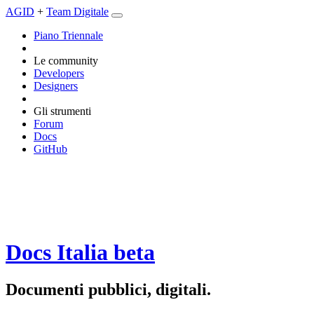
AGID
+
Team Digitale
Piano Triennale
Le community
Developers
Designers
Gli strumenti
Forum
Docs
GitHub
Docs Italia
beta
Documenti pubblici, digitali.