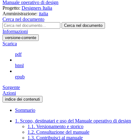
Manuale operativo di design
Progetto:
Designers Italia
Amministrazione:
italia
Cerca nel documento
Cerca nel documento
Informazioni
versione-corrente
Scarica
pdf
html
epub
Sorgente
Azioni
indice dei contenuti
Sommario
1. Scopo, destinatari e uso del Manuale operativo di design
1.1. Versionamento e storico
1.2. Consultazione del manuale
1.3. Contribuisci al manuale