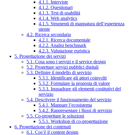
4.1.1. Interviste
4.1.2. Questionari
4.1.3. Test di usabilità
4.1.4. Web analytics
4.1.5. Strumenti di mappatura dell’esperienza
utente
4.2. Ricerca secondaria
4.2.1. Ricerca documentale
4.2.2. Analisi benchmark
4.2.3. Valutazione euristica
5. Progettazione dei servizi
5.1. Cosa sono i servizi e il service design
5.2. Progettare servizi pubblici digitali
5.3. Definire il modello di servizio
5.3.1. Identificare gli attori coinvolti
5.3.2. Formulare la proposta di valore
5.3.3. Inquadrare gli elementi costitutivi del
servizio
5.4. Descrivere il funzionamento del servizio
5.4.1. Mappare l’ecosistema
5.4.2. Rappresentare i flussi di servizio
5.5. Co-progettare le soluzioni
5.5.1. Workshop di co-progettazione
6. Progettazione dei contenuti
6.1. Cos’è il content design